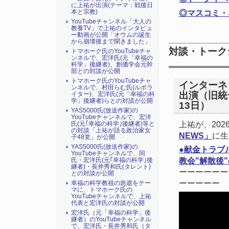
に上祐が出演(テーマ：戦後日
◎マスコミ・
本と宗教)
YouTubeチャンネル「大人の
教養TV」で上祐のインタビュ
ー動画が公開「オウムの誕生
から崩壊後まで聞きました」
対談・トーク
トマホーク氏のYouTubeチャ
ンネルで、宏洋氏(元「幸福の
科学」後継者)、創価学会元幹
部との対談が公開
トマホーク氏のYouTubeチャ
インターネッ
ンネルで、村田らむ氏(ルポラ
出演（旧統
イター)、宏洋氏(元「幸福の科
学」後継者)らとの対談が公開
13日）
YAS5000氏(放送作家)の
YouTubeチャンネルで、宏洋
上祐が、20
氏(元｢幸福の科学｣後継者)等と
の対談「上祐が語る政治家女
NEWS」
に生
子48党」が公開
YAS5000氏(放送作家)の
●献金トラブ
YouTubeチャンネルで、同
教会"解散後"の
氏・宏洋氏(元｢幸福の科学｣後
継者)・長井秀和氏(タレント)
ーーーーーー
との対談が公開
ーーーーー
幸福の科学教祖の急逝をテー
マに、トマホーク氏の
YouTubeチャンネルで、上祐
代表と宏洋氏の対談が公開
宏洋氏（元「幸福の科学」後
継者）のYouTubeチャンネル
で、宏洋氏・長井秀和氏（タ