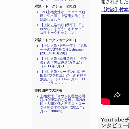
開されました
対談・トークショー[2012]
【対談】竹本
12/3上祐史浩が、ニコニコ動
画に生出演、中森明夫氏らと
対談しました
【上祐史浩×坂口恭平】 「こ
れから」をどう生きるか？[ニ
コ生トークセッション]
対談・トークショー[2011]
【上祐史浩×居島一平】『居島
一平のVS特番 ON Ustream』
[2011年10月29日]
【上祐史浩×黒田勇樹】（元俳
優）の『黒田運送(カフェ)』
（2011年7月21日）
【上祐史浩×ターザン山本×吉
田豪×プチ鹿島】の『新春時事
放談』」（2011年1月12日ロ
フトプラスワン）
市民団体での講演
上祐史浩『オウム真理教の問
題の心理学的な分析』 第269
回・人間関係と自主ストロー
ク研究会での講演（2011年2
月27日98min）
YouTu
ンタビュー