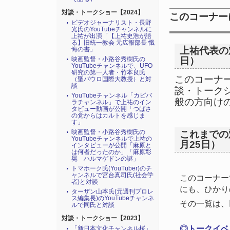
ュー
対談・トークショー【2024】
このコーナー
ビデオジャーナリスト・長野
2024/02/06
トマホ
光氏のYouTubeチャンネルに
と対
上祐が出演「【上祐史浩が語
る】旧統一教会 元広報部長 懺
2024/01/12
ターザ
上祐代表の
悔の書」
映画監督・小路谷秀樹氏の
日）
で同
YouTubeチャンネルで、UFO
2023/12/20
研究の第一人者・竹本良氏
「新
このコーナ
（聖パウロ国際大教授）と対
宗教)
談
談・トークシ
YouTubeチャンネル「カピバ
2023/12/15
You
般の方向け
ラチャンネル」で上祐のイン
画が
タビュー動画が公開「つばさ
の党からはカルトを感じま
2023/12/06
トマホ
す」
映画監督・小路谷秀樹氏の
これまでの
学」
YouTubeチャンネルで上祐の
月25日）
インタビューが公開「麻原と
は何者だったのか」「麻原彰
晃 ハルマゲドンの謎」
トマホーク氏(YouTuber)のチ
ャンネルで宮台真司氏(社会学
このコーナー
者)と対談
にも、ひかり
ターザン山本氏(元週刊プロレ
ス編集長)のYouTubeチャンネ
その一覧は、
ルで同氏と対談
対談・トークショー【2023】
◎トークイベ
「新日本文化チャンネル桜」