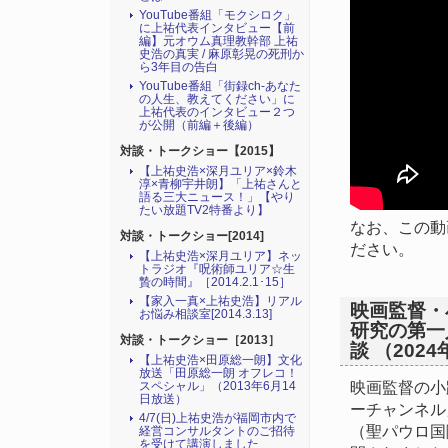
YouTube番組「モクシロク」
に上祐代表インタビュー【前
編】元オウム真理教幹部 上祐
史浩の真実 / 麻原彰晃の死刑か
ら3年目の告白
YouTube番組「街録ch-あなた
の人生、教えてください」に
上祐代表のインタビュー２つ
が公開（前編＋後編）
対談・トークショー【2015】
【上祐史浩×深月ユリア×鈴木
淳×青柳宇井朗】「上祐さんと
語る三大ニュース！」【やり
たい放題TV2特番より】
なお、この動
対談・トークショー[2014]
ださい。
【上祐史浩×深月ユリア】ネッ
トラジオ『呪術師ユリア☆生
贄の時間』［2014.2.1･15］
【家入一真×上祐史浩】リアル
映画監督・
お悩み相談室[2014.3.13]
研究の第一
対談・トークショー［2013］
談 （2024
【上祐史浩×田原総一朗】文化
放送「田原総一朗 オフレコ！
映画監督の小路谷
スペシャル」（2013年6月14
日放送）
ーチャンネル
4/7(日)上祐史浩が福岡市内で
（聖パウロ国
経営コンサルタントのご招待
を受けて講演しました