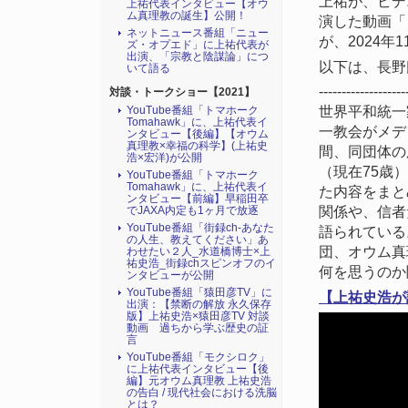
上祐が、ビデ
上祐代表インタビュー【オウ
ム真理教の誕生】公開！
演した動画「
ネットニュース番組「ニュー
が、2024
ズ・オプエド」に上祐代表が
出演、「宗教と陰謀論」につ
以下は、長野
いて語る
-------------------
対談・トークショー【2021】
世界平和統一
YouTube番組「トマホーク
Tomahawk」に、上祐代表イ
一教会がメデ
ンタビュー【後編】【オウム
真理教×幸福の科学】(上祐史
間、同団体の
浩×宏洋)が公開
（現在75歳
YouTube番組「トマホーク
Tomahawk」に、上祐代表イ
た内容をまと
ンタビュー【前編】早稲田卒
関係や、信者
でJAXA内定も1ヶ月で放逐
YouTube番組「街録ch-あなた
語られている
の人生、教えてください」あ
団、オウム真
わせたい２人_水道橋博士×上
祐史浩_街録chスピンオフのイ
何を思うのか
ンタビューが公開
YouTube番組「猿田彦TV」に
【上祐史浩が
出演：【禁断の解放 永久保存
版】上祐史浩×猿田彦TV 対談
動画 過ちから学ぶ歴史の証
言
YouTube番組「モクシロク」
に上祐代表インタビュー【後
編】元オウム真理教 上祐史浩
の告白 / 現代社会における洗脳
とは？