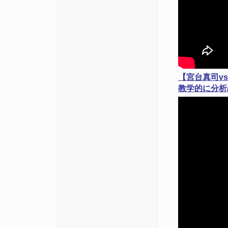
【宮台真司v
教学的に分析