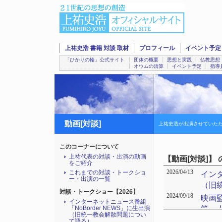
上祐史浩 書籍 対談 取材
プロフィール
イベント予定
「ひかりの輪」公式サイト
団体の概要
思想と実践
仏教思想
オウムの清算
イベント予定
指導
動画[対談]
上祐史浩が出演させていた
このコーナーについて
上祐代表の対談・出演の動画
【動画[対談]】
をご紹介
これまでの対談・トークショ
2026/04/13
インタ
ー・出演の一覧
（旧
対談・トークショー【2026】
2024/09/18
映画監
インターネットニュース番組
第一
「NoBorder NEWS」に生出演
（旧統一教会解散問題につい
2024/05/24
Yo
て語る）