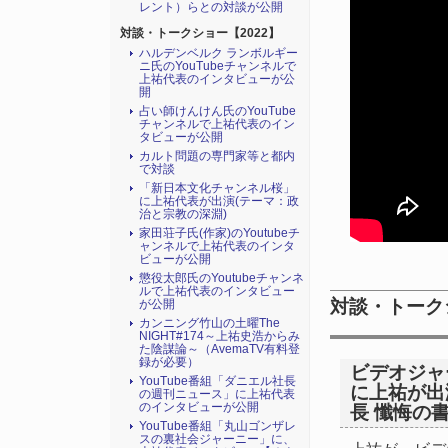
レント）らとの対談が公開
対談・トークショー【2022】
ハルデンベルク ランボルギー
ニ氏のYouTubeチャンネルで
上祐代表のインタビューが公
開
占い師けんけん氏のYouTube
チャンネルで上祐代表のイン
タビューが公開
カルト問題の専門家等と都内
で対談
「新日本文化チャンネル桜」
に上祐代表が出演(テーマ：政
治と宗教の深淵)
家田荘子氏(作家)のYoutubeチ
ャンネルで上祐代表のインタ
ビューが公開
懲役太郎氏のYoutubeチャンネ
ルで上祐代表のインタビュー
対談・トーク
が公開
カンニング竹山の土曜The
NIGHT#174～上祐史浩からみ
た陰謀論～（AvemaTV有料登
録が必要）
ビデオジャ
YouTube番組「ダニエル社長
に上祐が出
の週刊ニュース」に上祐代表
のインタビューが公開
長 懺悔の書
YouTube番組「丸山ゴンザレ
スの裏社会ジャーニー」に、