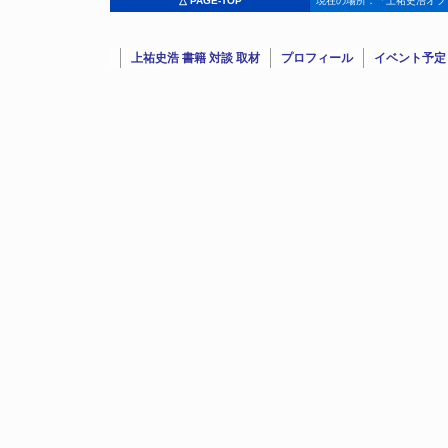
△ PAGE-TOP
現在の場所：「上祐史浩オフ
上祐史浩 書籍 対談 取材
プロフィール
イベント予定