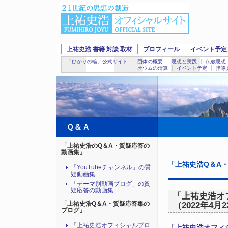
上祐史浩 書籍 対談 取材
プロフィール
イベント予定
「ひかりの輪」公式サイト
団体の概要
思想と実践
仏教思想
オウムの清算
イベント予定
指導
Ｑ＆Ａ
「上祐史浩のQ＆A・質疑応答の
動画集」
「上祐史浩Q＆A
「YouTubeチャンネル」の質
疑動画集
「テーマ別動画ブログ」の質
疑応答の動画集
「上祐史浩オ
「上祐史浩Q＆A・質疑応答集の
（2022年4月
ブログ」
「上祐史浩オフィシャルブロ
「上祐史浩オフィ