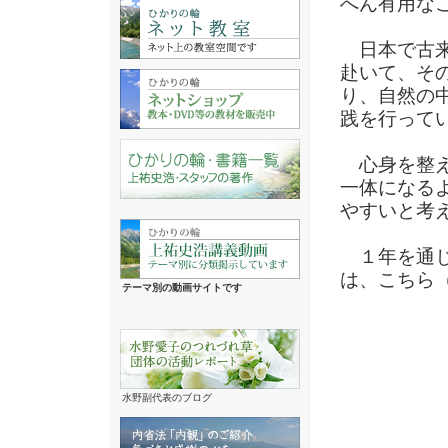
へん有用な
日本で古来
赴いて、そ
り、自然の
践を行って
心身を整え
一体になる
やすいと考
１年を通じ
は、こちら
テーマ別の動画サイトです
水野副代表のブログ