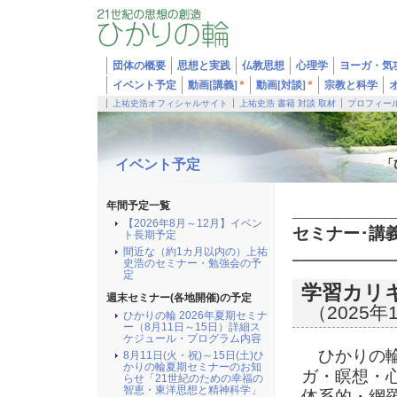
団体の概要
思想と実践
仏教思想
心理学
ヨーガ・気
イベント予定
動画[講義]
*
動画[対談]
*
宗教と科学
上祐史浩オフィシャルサイト
上祐史浩 書籍 対談 取材
プロフィー
イベント予定
「
年間予定一覧
【2026年8月～12月】イベン
セミナー･講
ト長期予定
間近な（約1カ月以内の）上祐
史浩のセミナー・勉強会の予
定
学習カリ
週末セミナー(各地開催)の予定
（2025年
ひかりの輪 2026年夏期セミナ
ー（8月11日～15日）詳細ス
ケジュール・プログラム内容
ひかりの
8月11日(火・祝)～15日(土)ひ
かりの輪夏期セミナーのお知
ガ・瞑想・
らせ「21世紀のための幸福の
智恵・東洋思想と精神科学」
体系的・網