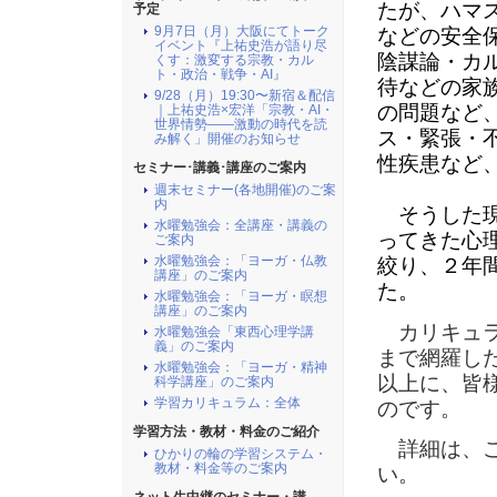
たが、ハマ
予定
9月7日（月）大阪にてトーク
などの安全
イベント『上祐史浩が語り尽
陰謀論・カ
くす：激変する宗教・カル
ト・政治・戦争・AI』
待などの家
9/28（月）19:30〜新宿＆配信
の問題など
｜上祐史浩×宏洋「宗教・AI・
世界情勢――激動の時代を読
ス・緊張・
み解く」開催のお知らせ
性疾患など
セミナー･講義･講座のご案内
週末セミナー(各地開催)のご案
内
そうした現
水曜勉強会：全講座・講義の
ってきた心
ご案内
水曜勉強会：「ヨーガ・仏教
絞り、２年間
講座」のご案内
た。
水曜勉強会：「ヨーガ・瞑想
講座」のご案内
カリキュラ
水曜勉強会「東西心理学講
義」のご案内
まで網羅し
水曜勉強会：「ヨーガ・精神
以上に、皆
科学講座」のご案内
学習カリキュラム：全体
のです。
学習方法・教材・料金のご紹介
詳細は、こ
ひかりの輪の学習システム・
教材・料金等のご案内
い。