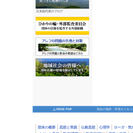
広末副代表のブログ
△ PAGE-TOP
現在の場所：学習カリキュ
団体の概要
思想と実践
仏教思想
心理学
ヨーガ・気