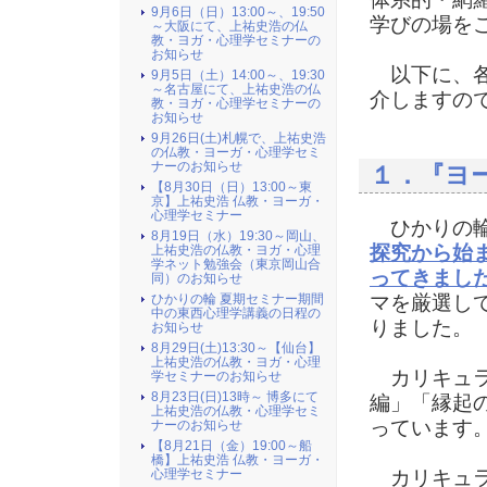
9月6日（日）13:00～、19:50
学びの場を
～大阪にて、上祐史浩の仏
教・ヨガ・心理学セミナーの
お知らせ
以下に、各
9月5日（土）14:00～、19:30
～名古屋にて、上祐史浩の仏
介しますの
教・ヨガ・心理学セミナーの
お知らせ
9月26日(土)札幌で、上祐史浩
の仏教・ヨーガ・心理学セミ
ナーのお知らせ
１．『ヨ
【8月30日（日）13:00～東
京】上祐史浩 仏教・ヨーガ・
心理学セミナー
ひかりの輪
8月19日（水）19:30～岡山、
探究から始
上祐史浩の仏教・ヨガ・心理
学ネット勉強会（東京岡山合
ってきまし
同）のお知らせ
ひかりの輪 夏期セミナー期間
マを厳選し
中の東西心理学講義の日程の
りました。
お知らせ
8月29日(土)13:30～【仙台】
上祐史浩の仏教・ヨガ・心理
カリキュラ
学セミナーのお知らせ
8月23日(日)13時～ 博多にて
編」「縁起
上祐史浩の仏教・心理学セミ
っています
ナーのお知らせ
【8月21日（金）19:00～船
橋】上祐史浩 仏教・ヨーガ・
心理学セミナー
カリキュラ