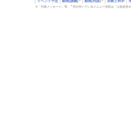
イベント予定
動画[講義]
*
動画[対談]
*
宗教と科学
*
※「代表メッセージ」等、
印が付いているメニュー項目は『上祐史浩