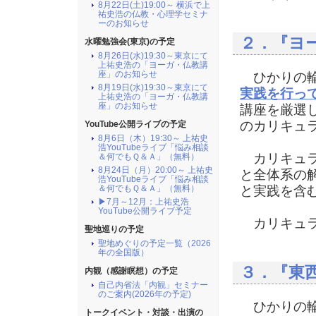
8月22日(土)19:00～ 横浜で上
祐史浩の仏教・心理学セミナ
ーのお知らせ
２．『ヨ
水曜勉強会(東京)の予定
8月26日(水)19:30～東京にて
上祐史浩の「ヨーガ・仏教講
座」のお知らせ
ひかりの輪
8月19日(水)19:30～東京にて
実践を行っ
上祐史浩の「ヨーガ・仏教講
座」のお知らせ
講座を厳選
のカリキュ
YouTube公開ライブの予定
8月6日（木）19:30～ 上祐史
浩YouTubeライブ「悩み相談
カリキュラ
＆何でもＱ＆Ａ」（無料）
8月24日（月）20:00～ 上祐史
と全体系の
浩YouTubeライブ「悩み相談
＆何でもＱ＆Ａ」（無料）
と実践を含
▶7月～12月：上祐史浩
YouTube公開ライブ予定
カリキュラ
聖地巡りの予定
聖地めぐりの予定一覧（2026
年の全国版）
３．『東
内観（感謝瞑想）の予定
自己内省法「内観」セミナー
のご案内(2026年の予定)
ひかりの輪
トークイベント・対談・出演の