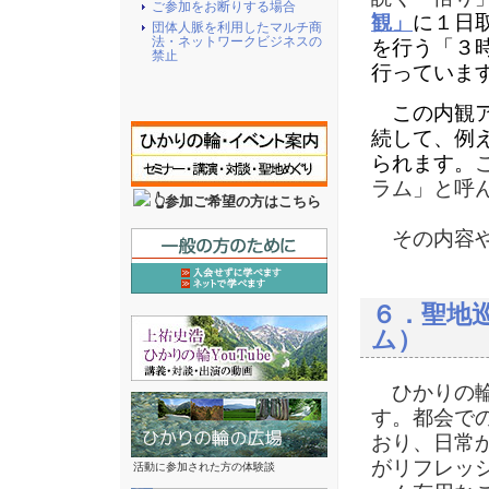
ご参加をお断りする場合
観」
に１日
団体人脈を利用したマルチ商
法・ネットワークビジネスの
を行う「３
禁止
行っていま
この内観
続して、例
られます。
ラム」と呼
👆参加ご希望の方はこちら
その内容や
６．
聖地
ム）
ひかりの輪
す。都会で
おり、日常
がリフレッ
活動に参加された方の体験談