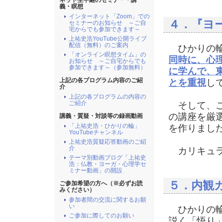
ネット生中継のセミナー・講
義・瞑想
インターネット「Zoom」での
４．『ヨ
セミナーのお知らせ ～ご自
宅からでも参加できます～
上祐史浩YouTube公開ライブ
配信（無料）のご案内
ひかりの輪
「オンライン瞑想タイム」の
同時に、心
お知らせ ～ご自宅からでも
参加できます～（参加無料）
に学んで、
上記の各プログラム内容のご紹
とを重視
し
介
上記の各プログラムの内容の
ご紹介
そして、こ
の講座を厳
講義・質疑・対談等の録画動画
「上祐史浩・ひかりの輪」
を作りまし
YouTubeチャンネル
上祐史浩質疑応答動画のご紹
介
カリキュラ
テーマ別動画ブログ「上祐史
浩：仏教・ヨーガ・心理学セ
ミナー動画」の開設
５．内観
ご参加希望の方へ（※必ずお読
みください）
参加者間の交流に関するお願
い
ひかりの輪
ご参加に際してのお願い
説く「悟り