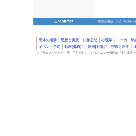
△ PAGE-TOP
現在の場所：ひかりの輪の
団体の概要
思想と実践
仏教思想
心理学
ヨーガ・気
イベント予定
動画[講義]
*
動画[対談]
*
宗教と科学
*
※「代表メッセージ」等、
印が付いているメニュー項目は『上祐史浩