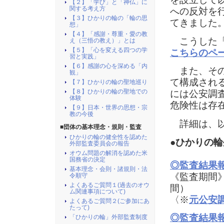
【２】「学び」と「神仏」に
関する考え方
への反対を
【３】ひかりの輪の「輪の思
てきました
想」
【４】「感謝・尊重・愛の教
こうした「
え（三悟の教え）」とは
【５】「心を変える四つの学
こちらのペ
習と実践」
【６】感謝の心を深める「内
また、その
観」
て構成され
【７】ひかりの輪の聖地巡り
【８】ひかりの輪の聖地での
には公安調
体験
危険性は存
【９】日本・世界の思想・宗
教の今後
詳細は、以
■団体の基本理念・規則・監査
ひかりの輪の健全性を認めた
●ひかりの
外部監査委員会の報告
オウム問題の解消を認めた米
国務省の決定
◎監査結果報
基本理念・会則・諸規則・法
《監査期間》 
令順守
よくあるご質問１(過去のオウ
間）
ム関連事項について)
〈※
元公安
よくあるご質問２(ご参加にあ
たって)
◎監査結果報
「ひかりの輪」外部監査制度