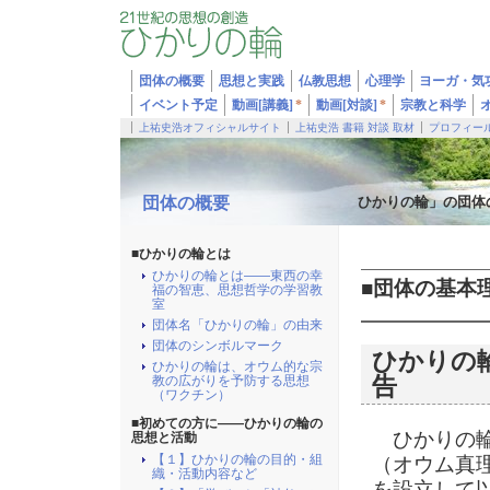
団体の概要
思想と実践
仏教思想
心理学
ヨーガ・気
イベント予定
動画[講義]
*
動画[対談]
*
宗教と科学
上祐史浩オフィシャルサイト
上祐史浩 書籍 対談 取材
プロフィー
団体の概要
ひかりの輪」の団体
■ひかりの輪とは
ひかりの輪とは――東西の幸
■団体の基本
福の智恵、思想哲学の学習教
室
団体名「ひかりの輪」の由来
団体のシンボルマーク
ひかりの
ひかりの輪は、オウム的な宗
告
教の広がりを予防する思想
（ワクチン）
■初めての方に――ひかりの輪の
ひかりの輪
思想と活動
【１】ひかりの輪の目的・組
（オウム真
織・活動内容など
を設立して