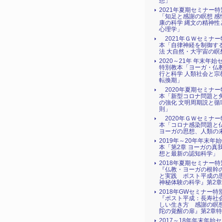
想」
2021年夏期セミナー
「知足と感謝の瞑想 感
康の科学 縄文の精神性
心理学」
2021年ＧＷセミナー
本「自律神経を制御す
法 大自然・大宇宙の瞑
2020～21年 年末年始
特別教本「ヨーガ・仏
行と科学 人類社会と宗
転換期」
2020年夏期セミナー
本「新型コロナ問題と
の強化 文明周期説と循
則」
2020年ＧＷセミナー
本「コロナ感染問題と
ヨーガの思想、人類の
2019年～20年年末年
本「第2章 ヨーガの真
想と最新の認知科学」
2018年夏期セミナー
『仏教・ヨーガの根幹
と実践 ポスト平成の
神秘体験の科学』第2
2018年GWセミナー特
『ポスト平成：長寿社
しい生き方 感謝の瞑
陀の覚醒の扉』第2章
2017～18年年末年始