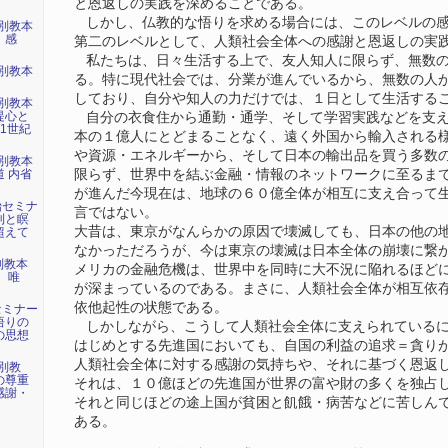
と恩返しの実践を深めることである。
しかし、仏教的な悟りを求める場合には、このレベルの感
特別教本
 感
第二のレベルとして、人類社会全体への感謝と恩返しの実
私たちは、日々生活する上で、友人知人に限らず、無数の
特別教本
る。特に現代社会では、分業が進んでいるから、無数の人
』
しており、自分や知人の力だけでは、１日として生活する
特別教本
提心と
自分の衣食住から通勤・通学、そして学習実践などを支え
1世紀
本の１億人にとどまることなく、遠く外国から輸入される
や資源・エネルギーから、そして日本の輸出品を買う多数
特別教本
限らず、世界中を結ぶ金融・情報のネットワークに至るま
 内省
が進んだ今現在は、地球の６０億全体が相互に支え合って
始セミナ
言ではない。
則と瞑
大昔は、東京がなんらかの原因で壊滅しても、日本の他の
超えて
なかっただろうが、今は東京の壊滅は日本全体の崩壊に繋
別教本
メリカの金融危機は、世界中を同時に大不況に陥れるほど
、唯
が深まっているのである。まさに、人類社会全体が相互依
依他起性の状態である。
セミナー
悟りの
しかしながら、こうして人類社会全体に支えられているに
の思想
はじめとする先進国においても、自国の利益の追求＝貪り
人類社会全体に対する感謝の気持ちや、それに基づく恩返
別教
の尊重
それは、１０億ほどの先進国が世界の富や財の多くを独占
感謝・
それと同じほどの途上国が貧困と飢餓・病苦などに苦しん
ある。