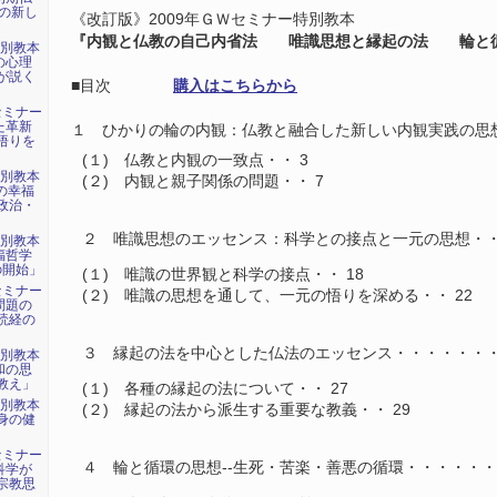
紀の新し
《改訂版》2009年ＧＷセミナー特別教本
『内観と仏教の自己内省法 唯識思想と縁起の法 輪と
特別教本
の心理
が説く
■目次
購入はこちらから
セミナー
た革新
１ ひかりの輪の内観：仏教と融合した新しい内観実践の思想
悟りを
(１) 仏教と内観の一致点・・ 3
特別教本
(２) 内観と親子関係の問題・・ 7
の幸福
政治・
２ 唯識思想のエッセンス：科学との接点と一元の思想・・
特別教本
福哲学
の開始」
(１) 唯識の世界観と科学の接点・・ 18
セミナー
(２) 唯識の思想を通して、一元の悟りを深める・・ 22
問題の
読経の
３ 縁起の法を中心とした仏法のエッセンス・・・・・・・
特別教本
和の思
教え」
(１) 各種の縁起の法について・・ 27
特別教本
(２) 縁起の法から派生する重要な教義・・ 29
身の健
」
セミナー
４ 輪と循環の思想--生死・苦楽・善悪の循環・・・・・・
科学が
宗教思