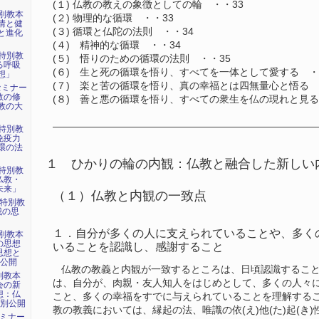
(１) 仏教の教えの象徴としての輪 ・・33
特別教本
(２) 物理的な循環 ・・33
情と健
(３) 循環と仏陀の法則 ・・34
と進化
(４) 精神的な循環 ・・34
特別教
(５) 悟りのための循環の法則 ・・35
る呼吸
(６) 生と死の循環を悟り、すべてを一体として愛する ・
想」
(７) 楽と苦の循環を悟り、真の幸福とは四無量心と悟る 
セミナー
教の修
(８) 善と悪の循環を悟り、すべての衆生を仏の現れと見る
教の大
――――――――――――――――――――――――――
特別教
免疫力
環の法
１ ひかりの輪の内観：仏教と融合した新しい
特別教
仏教・
未来」
（１）仏教と内観の一致点
始特別教
我の思
１．自分が多くの人に支えられていることや、多く
特別教本
の思想
いることを認識し、感謝すること
思想と
章公開
仏教の教義と内観が一致するところは、日頃認識すること
別教本
は、自分が、肉親・友人知人をはじめとして、多くの人々
会の新
想：仏
こと、多くの幸福をすでに与えられていることを理解する
特別公開
教の教義においては、縁起の法、唯識の依(え)他(た)起(き)
セミナー