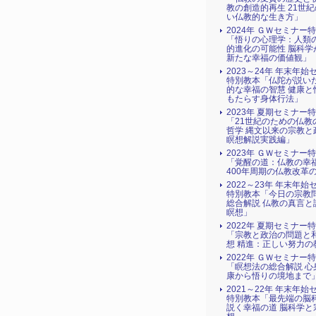
教の創造的再生 21世
い仏教的な生き方」
2024年 ＧＷセミナー
「悟りの心理学：人類
的進化の可能性 脳科学
新たな幸福の価値観」
2023～24年 年末年始
特別教本「仏陀が説い
的な幸福の智慧 健康と
もたらす身体行法」
2023年 夏期セミナー
「21世紀のための仏教
哲学 縄文以来の宗教と
瞑想解説実践編」
2023年 ＧＷセミナー
「覚醒の道：仏教の幸
400年周期の仏教改革
2022～23年 年末年始
特別教本「今日の宗教
総合解説 仏教の真言と
瞑想」
2022年 夏期セミナー
「宗教と政治の問題と
想 精進：正しい努力の
2022年 ＧＷセミナー
「瞑想法の総合解説 心
康から悟りの境地まで
2021～22年 年末年始
特別教本「最先端の脳
説く幸福の道 脳科学と