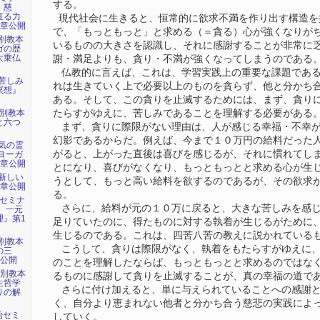
する。
・慈
直る力
現代社会に生きると、恒常的に欲求不満を作り出す構造を
2章公開
で、「もっともっと」と求める（＝貪る）心が強くなりが
特別教本
いるものの大きさを認識し、それに感謝することが非常に
ガの歴
大乗仏
謝・満足よりも、貪り・不満が強くなってしまうのである
仏教的に言えば、これは、学習実践上の重要な課題である
『苦しみ
れは生きていく上で必要以上のものを貪らず、他と分かち
瞑想』
ある。そして、この貪りを止滅するためには、まず、貪り
たらすがゆえに、苦しみであることを理解する必要がある
特別教本
と六つ
まず、貪りに際限がない理由は、人が感じる幸福・不幸が
幻影であるからだ。例えば、今まで１０万円の給料だった
『気の霊
がると、上がった直後は喜びを感じるが、それに慣れてし
ヨーガ
2章公開
とになり、喜びがなくなり、もっともっとと求める心が生
『新しい
うとして、もっと高い給料を欲するのであるが、その欲求
1章公開
る。
始セミナ
さらに、給料が元の１０万に戻ると、大きな苦しみを感じ
 一元
理』第1
足りていたのに、得たものに対する執着が生じるがために
生じるのである。これは、四苦八苦の教えに説かれている
特別教本
こうして、貪りは際限がなく、執着をもたらすがゆえに、
の三
章公開
のことを理解したならば、もっともっとと求めるのではな
特別教本
るものに感謝して貪りを止滅することが、真の幸福の道で
生哲学
さらに付け加えると、単に与えられていることへの感謝と
りの解
く、自分より恵まれない他者と分かち合う慈悲の実践によ
年始セミ
していく。