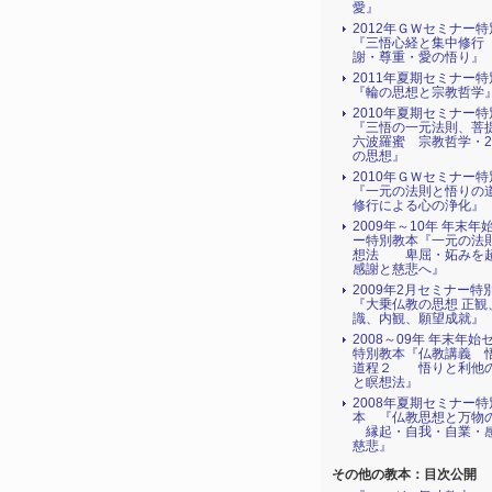
愛』
2012年ＧＷセミナー
『三悟心経と集中修行
謝・尊重・愛の悟り』
2011年夏期セミナー
『輪の思想と宗教哲学
2010年夏期セミナー
『三悟の一元法則、菩
六波羅蜜 宗教哲学・2
の思想』
2010年ＧＷセミナー
『一元の法則と悟りの道
修行による心の浄化』
2009年～10年 年末年
ー特別教本『一元の法
想法 卑屈・妬みを
感謝と慈悲へ』
2009年2月セミナー特
『大乗仏教の思想 正観
識、内観、願望成就』
2008～09年 年末年始
特別教本『仏教講義 
道程２ 悟りと利他
と瞑想法』
2008年夏期セミナー特
本 『仏教思想と万物
縁起・自我・自業・
慈悲』
その他の教本：目次公開