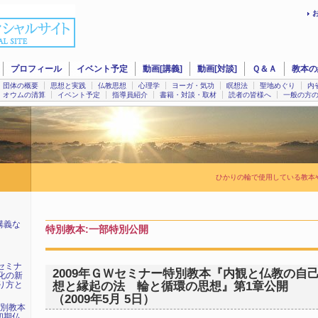
プロフィール
イベント予定
動画[講義]
動画[対談]
Ｑ＆Ａ
教本の
団体の概要
思想と実践
仏教思想
心理学
ヨーガ・気功
瞑想法
聖地めぐり
内
オウムの清算
イベント予定
指導員紹介
書籍・対談・取材
読者の皆様へ
一般の方
ひかりの輪で使用している教本
講義な
特別教本:一部特別公開
始セミナ
2009年ＧＷセミナー特別教本『内観と仏教の自
化の新
り方と
想と縁起の法 輪と循環の思想』第1章公開
（2009年5月 5日）
特別教本
初期仏