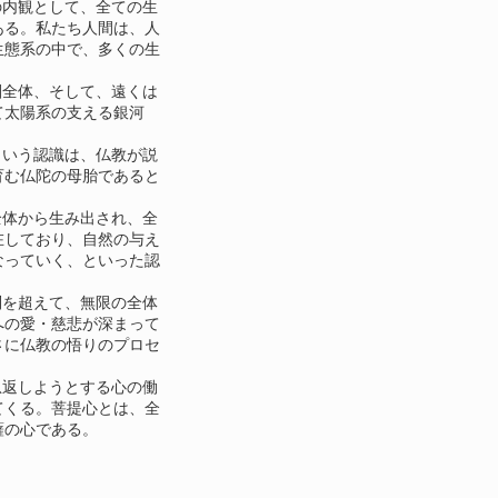
内観として、全ての生
ある。私たち人間は、人
生態系の中で、多くの生
全体、そして、遠くは
て太陽系の支える銀河
いう認識は、仏教が説
育む仏陀の母胎であると
体から生み出され、全
在しており、自然の与え
なっていく、といった認
を超えて、無限の全体
への愛・慈悲が深まって
さに仏教の悟りのプロセ
返しようとする心の働
てくる。菩提心とは、全
薩の心である。