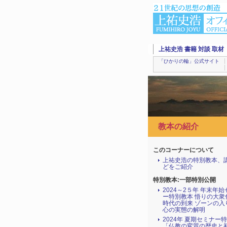
上祐史浩 書籍 対談 取材
「ひかりの輪」公式サイト
教本の紹介
このコーナーについて
上祐史浩の特別教本、
どをご紹介
特別教本:一部特別公開
2024～2５年 年末年
ー特別教本 悟りの大衆
時代の到来 ゾーンの入
心の実態の解明
2024年 夏期セミナー
「仏教の変質の歴史と