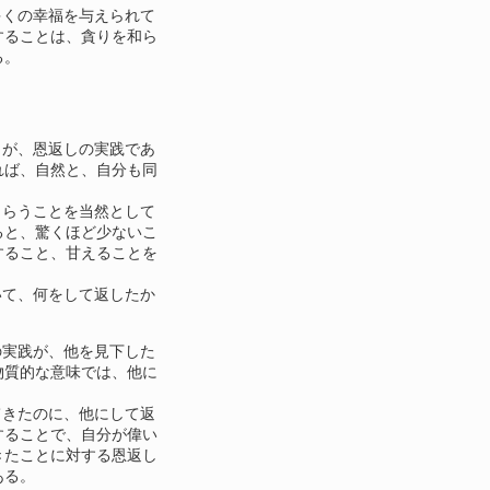
くの幸福を与えられて
することは、貪りを和ら
る。
が、恩返しの実践であ
れば、自然と、自分も同
らうことを当然として
ると、驚くほど少ないこ
すること、甘えることを
て、何をして返したか
実践が、他を見下した
物質的な意味では、他に
きたのに、他にして返
することで、自分が偉い
きたことに対する恩返し
ある。