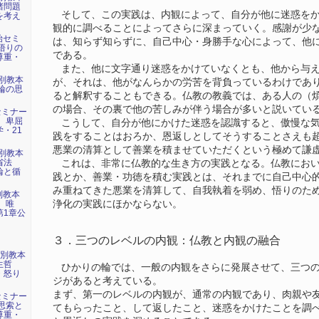
諸問題
そして、この実践は、内観によって、自分が他に迷惑をか
を考え
観的に調べることによってさらに深まっていく。感謝が少
年始セミ
は、知らず知らずに、自己中心・身勝手な心によって、他
悟りの
である。
尊重・
また、他に文字通り迷惑をかけていなくとも、他から与え
特別教本
が、それは、他がなんらかの労苦を背負っているわけであ
輪の思
ると解釈することもできる。仏教の教義では、ある人の（
の場合、その裏で他の苦しみが伴う場合が多いと説いてい
セミナー
、卑屈
こうして、自分が他にかけた迷惑を認識すると、傲慢な気
・21
践をすることはおろか、恩返しとしてそうすることさえも
悪業の清算として善業を積ませていただくという極めて謙
特別教本
内省法
これは、非常に仏教的な生き方の実践となる。仏教におい
輪と循
践とか、善業・功徳を積む実践とは、それまでに自己中心
み重ねてきた悪業を清算して、自我執着を弱め、悟りのた
別教本
浄化の実践にほかならない。
、唯
第1章公
３．三つのレベルの内観：仏教と内観の融合
特別教本
生哲
ひかりの輪では、一般の内観をさらに発展させて、三つの
・怒り
ジがあると考えている。
まず、第一のレベルの内観が、通常の内観であり、肉親や
セミナー
思索と
てもらったこと、して返したこと、迷惑をかけたことを調
尊重・