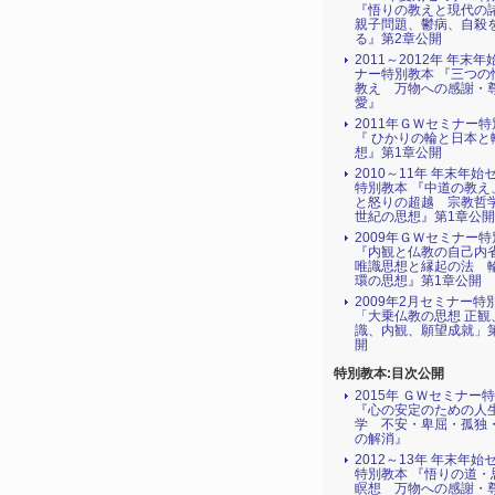
『悟りの教えと現代の
親子問題、鬱病、自殺
る』第2章公開
2011～2012年 年末
ナー特別教本 『三つの
教え 万物への感謝・
愛』
2011年ＧＷセミナー
『 ひかりの輪と日本と
想』第1章公開
2010～11年 年末年始
特別教本 『中道の教え
と怒りの超越 宗教哲学
世紀の思想』第1章公開
2009年ＧＷセミナー
『内観と仏教の自己
唯識思想と縁起の法 
環の思想』第1章公開
2009年2月セミナー特
「大乗仏教の思想 正観
識、内観、願望成就」
開
特別教本:目次公開
2015年 ＧＷセミナー
『心の安定のための人
学 不安・卑屈・孤独
の解消』
2012～13年 年末年始
特別教本 『悟りの道・
瞑想 万物への感謝・