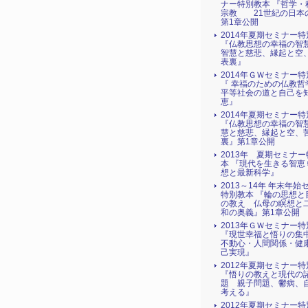
ナー特別教本 『哲学・
宗教 21世紀の日本
第1章公開
2014年夏期セミナー
『仏教思想の幸福
智慧と慈悲、縁起と空
表裏』
2014年ＧＷセミナー
『 幸福のための仏
平等社会の道と自己を
恵』
2014年夏期セミナー
『仏教思想の幸福の智
慧と慈悲、縁起と空、
裏』第1章公開
2013年 夏期セミナ
本 『現代を生きる智恵
想と最新科学』
2013～14年 年末年始
特別教本 『輪の思想と
の教え 仏母の瞑想と
和の奥義』第1章公開
2013年ＧＷセミナー
『現世幸福と悟りの集
不動心・人間関係・健
己実現』
2012年夏期セミナー
『悟りの教えと現代の
題 親子問題、鬱病、
考える』
2012年夏期セミナー