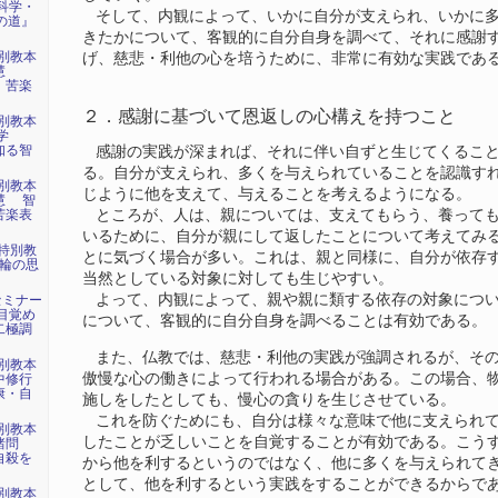
科学・
そして、内観によって、いかに自分が支えられ、いかに多
の道』
きたかについて、客観的に自分自身を調べて、それに感謝
特別教本
げ、慈悲・利他の心を培うために、非常に有効な実践であ
の智慧
、苦楽
２．感謝に基づいて恩返しの心構えを持つこと
特別教本
教哲学
知る智
感謝の実践が深まれば、それに伴い自ずと生じてくること
る。自分が支えられ、多くを与えられていることを認識す
特別教本
じように他を支えて、与えることを考えるようになる。
慧 智
苦楽表
ところが、人は、親については、支えてもらう、養っても
いるために、自分が親にして返したことについて考えてみ
ー特別教
とに気づく場合が多い。これは、親と同様に、自分が依存
 輪の思
当然としている対象に対しても生じやすい。
よって、内観によって、親や親に類する依存の対象につい
セミナー
目覚め
について、客観的に自分自身を調べることは有効である。
二極調
また、仏教では、慈悲・利他の実践が強調されるが、その
特別教本
傲慢な心の働きによって行われる場合がある。この場合、
中修行
康・自
施しをしたとしても、慢心の貪りを生じさせている。
これを防ぐためにも、自分は様々な意味で他に支えられて
特別教本
したことが乏しいことを自覚することが有効である。こう
諸問
自殺を
から他を利するというのではなく、他に多くを与えられて
として、他を利するという実践をすることができるからで
特別教本