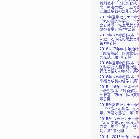
特別教本『仏陀の智慧
悲・精進の教え 立ち
と願望成就の法則』第
2017年夏期セミナー
『気の霊的科学とヨー
史と体系 転生思想と
教の哲学』第2章公開
2017年ＧＷ特別教本
を滅する仏陀の思想と
第1章公開
2016～17年年末年始
『総合解説 四無量心
の完成』第1章公開
2016年夏期特別教本
的科学と人類革新の道 
行法と悟りの瞑想』第
2016年ＧＷ特別教本
幸福と成長の哲学』第
2015～16年 年末年
ー特別教本 『総合解説
の智慧 万物一体の真
章公開
2015年夏期セミナー
『仏教の心理学 心
毒、智慧と慈悲』第1
2015年 ＧＷセミナー
『心の安定のための人
不安・卑屈・孤独・怒
消』第1章公開
2014～2015年 年末