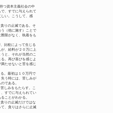
持つ資本主義社会の中
ちで、すでに与えられて
乏しい。こうして、感
。
貪りの止滅である。そ
合う（他に施す）ことで
に際限がなく、執着をも
。
、比較によって生じる
人が、給料が２０万に上
まうと、それが当然のこ
じる。再び喜びを感じよ
が満たせないと苦を感じ
る。最初は１０万円で
、失う時には、苦しみが
ものである。
苦しみをもたらす。こ
く、すでに与えられてい
あることがわかる。
貪りの止滅だけではな
って、貪りはさらに止滅