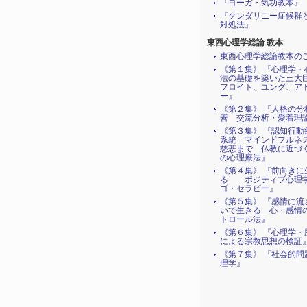
『ヨーガ・気功教本』
『クンダリニー症候群
対処法』
東西心理学総論 教本
東西心理学総論教本の
《第１集》 『心理学・
法の基礎を築いた三
フロイト、ユング、ア
ー』
《第２集》 『人格の分
善 交流分析・愛着理
《第３集》 『認知行動
系統 マインドフルネ
慈悲まで 仏教に近づ
の心理療法』
《第４集》 『前向きに
る ポジティブ心理
ゴ・セラピー』
《第５集》 『感情に流
いで生きる 心・感情
トロール法』
《第６集》 『心理学・
による宗教思想の検証
《第７集》 『社会的問
理学』