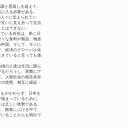
謝と恩返しを超えて、
践に入る必要がある。
人々に支えられてい
が互いに支え合って生活
ことはできない。
ている存在は、単に日
様々な食料や製品、物資
の外国、そして、モノに
で、経済のグローバル化
生きていると言っても過
地域の人達は生活に困ら
がるだろうし、実際にア
に、人類社会の相互依存
存の状態、相互に縁起・
もかかわらず、日本を
が強まっているために、
しは乏しい状態である。
し、飽食にふける中で、
でいることからも明白で