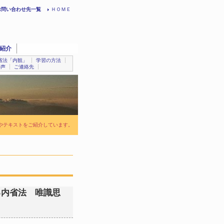
お問い合わせ先一覧
ＨＯＭＥ
紹介
省法「内観」
学習の方法
の声
ご連絡先
やテキストをご紹介しています。
己内省法 唯識思