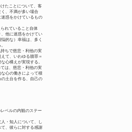
けたことについて、客
なく、不満が多い場合
に迷惑をかけているもの
られていること自体
り、他に迷惑をかけてい
煩悩的な）幸福は、多く
る。
持ちで慈悲・利他の実
超えて、いわゆる贖罪＝
虚な心構えが実現する。
ては、慈悲・利他の実
的な心の働きによって積
めの土台を作る、自己の
レベルの内観のステー
友人・知人について、し
べて、彼らに対する感謝