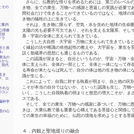
さらに、仏教的な悟りを求めるためには、第三のレベルの
とその
き物、全ての衆生、万物への感謝と恩返しの実践が必要で
間社会だけで生きることができているのではなく、地球の
き物の犠牲の上に生きている。
それは、生き物に限らず、空気・水を含めた地球の生命圏
ご案内
太陽の光も必要不可欠であり、それを支える太陽系、そし
心理療
大巨頭
系・宇宙の全体に支えられて生きている。
ドラ
こうした大自然・大宇宙・万物に支えられて生きていると
く縁起の法や唯識の依他起性の教えや、大宇宙を、衆生を
析と改
論』
説く胎蔵界の思想にも通じるものである。
療法の
この認識が深まると、自分というものが、宇宙・万物・全
スから
体に支えられ、全体の一部として、全体と一体になって存
く現代
る寿命が来たならば死んで、自分の体は他の生き物の体に
生き
識が生じる。
学、ロ
これによって、自我に対する執着が弱まり、自と他の区別
こそが本当の自分ではないか、といった認識も生じ、万物
されな
のコン
いく。こうした自我執着の弱まりと慈悲の増大こそが、ま
スである。
脳科学
そして、全ての衆生・万物への感謝に基づいて、万物に恩
』
きは、大乗仏教で最も重要な心構えである菩提心と関係し
題の心
ての衆生の幸福のために、仏陀の境地を求めようとする菩
４．内観と聖地巡りの融合