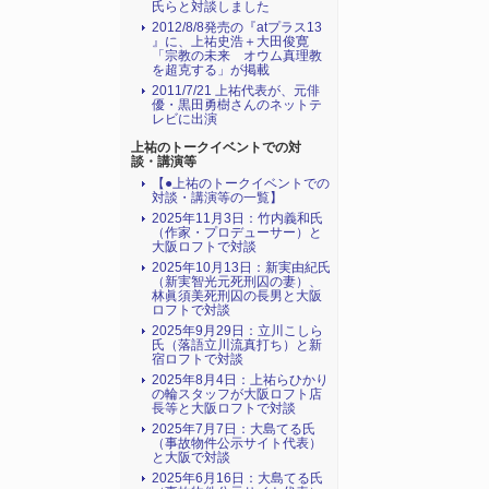
氏らと対談しました
2012/8/8発売の『atプラス13
』に、上祐史浩＋大田俊寛
「宗教の未来 オウム真理教
を超克する」が掲載
2011/7/21 上祐代表が、元俳
優・黒田勇樹さんのネットテ
レビに出演
上祐のトークイベントでの対
談・講演等
【●上祐のトークイベントでの
対談・講演等の一覧】
2025年11月3日：竹内義和氏
（作家・プロデューサー）と
大阪ロフトで対談
2025年10月13日：新実由紀氏
（新実智光元死刑囚の妻）、
林眞須美死刑囚の長男と大阪
ロフトで対談
2025年9月29日：立川こしら
氏（落語立川流真打ち）と新
宿ロフトで対談
2025年8月4日：上祐らひかり
の輪スタッフが大阪ロフト店
長等と大阪ロフトで対談
2025年7月7日：大島てる氏
（事故物件公示サイト代表）
と大阪で対談
2025年6月16日：大島てる氏