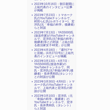
2023年10月16日：朝日新聞に
上祐代表のインタビュー記事
が掲載
2023年7月23日：トマホーク
氏のYouTubeチャンネルで、
村田らむ氏(ルポライター)、宏
洋氏(元「幸福の科学」後継者)
らと対談
2023年7月13日：YAS5000氏
(放送作家)のYouTubeチャンネ
ルで、宏洋氏(元｢幸福の科学｣
後継者)等との対談「上祐が語
る政治家女子48党」が公開
2023年4月18日：『週刊アサ
ヒ芸能』(4月27日号)に上祐代
表のインタビューが掲載
2023年3月13日～4月7日：
YAS5000氏(放送作家)の
YouTubeチャンネルで、同
氏・宏洋氏(元｢幸福の科学｣後
継者)・長井秀和氏(タレント)
との対談が公開
2023年3月30日･4月6日：トマ
ホーク氏のYouTubeチャンネ
ルで、上祐代表と宏洋氏の対
談が公開
2023年3月10日：宏洋氏（元
「幸福の科学」後継者）の
YouTubeチャンネルで、宏洋
氏・長井秀和氏（タレント）
らと対談