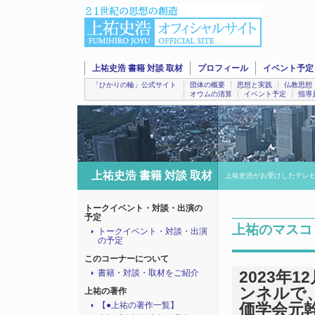
上祐史浩 書籍 対談 取材
プロフィール
イベント予定
「ひかりの輪」公式サイト
団体の概要
思想と実践
仏教思想
オウムの清算
イベント予定
指導
上祐史浩 書籍 対談 取材
上祐史浩がお受けしたテレ
トークイベント・対談・出演の
予定
上祐のマスコ
トークイベント・対談・出演
の予定
このコーナーについて
書籍・対談・取材をご紹介
2023年
ンネルで
上祐の著作
【●上祐の著作一覧】
価学会元