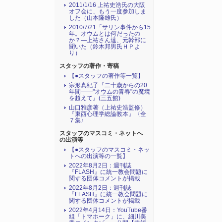
2011/1/16 上祐史浩氏の大阪
オフ会に、もう一度参加しま
した（山本隆雄氏）
2010/7/21「サリン事件から15
年。オウムとは何だったの
か？―上祐さん達、元幹部に
聞いた（鈴木邦男氏ＨＰよ
り）
スタッフの著作・寄稿
【●スタッフの著作等一覧】
宗形真紀子『二十歳からの20
年間――"オウムの青春"の魔境
を超えて』(三五館)
山口雅彦著（上祐史浩監修）
『東西心理学総論教本』〈全
７集〉
スタッフのマスコミ・ネットへ
の出演等
【●スタッフのマスコミ・ネッ
トへの出演等の一覧】
2022年8月2日：週刊誌
『FLASH』に統一教会問題に
関する団体コメントが掲載
2022年8月2日：週刊誌
『FLASH』に統一教会問題に
関する団体コメントが掲載
2022年4月14日：YouTube番
組「トマホーク」に、細川美