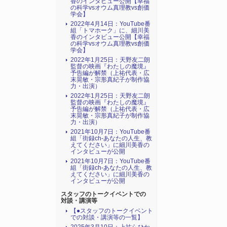
香のインタビュー公開【幸福
の科学vsオウム真理教vs創価
学会】
2022年4月14日：YouTube番
組「トマホーク」に、細川美
香のインタビュー公開【幸福
の科学vsオウム真理教vs創価
学会】
2022年1月25日：天野友二朗
監督の映画『わたしの魔境』
予告編が解禁（上祐代表・広
末晃敏・宗形真紀子が制作協
力・出演）
2022年1月25日：天野友二朗
監督の映画『わたしの魔境』
予告編が解禁（上祐代表・広
末晃敏・宗形真紀子が制作協
力・出演）
2021年10月7日：YouTube番
組「街録ch-あなたの人生、教
えてください」に細川美香の
インタビューが公開
2021年10月7日：YouTube番
組「街録ch-あなたの人生、教
えてください」に細川美香の
インタビューが公開
スタッフのトークイベントでの
対談・講演等
【●スタッフのトークイベント
での対談・講演等の一覧】