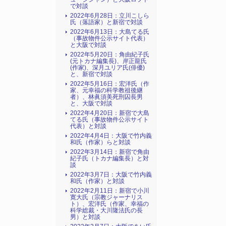
で対談
2022年6月28日：立川こしら
氏（落語家）と新宿で対談
2022年6月13日：大島てる氏
（事故物件公示サイト代表）
と大阪で対談
2022年5月20日：角由紀子氏
(元トカナ編集長)、岸正龍氏
(作家)、深月ユリア氏(俳優)
と、新宿で対談
2022年5月16日：宏洋氏（作
家、元幸福の科学教祖後継
者）、林眞須美死刑囚長男
と、大阪で対談
2022年4月20日：新宿で大島
てる氏（事故物件公示サイト
代表）と対談
2022年4月4日：大阪で竹内義
和氏（作家）らと対談
2022年3月14日：新宿で角由
紀子氏（トカナ編集長）と対
談
2022年3月7日：大阪で竹内義
和氏（作家）と対談
2022年2月11日：新宿で小川
寛大氏（宗教ジャーナリス
ト）、宏洋氏（作家、幸福の
科学総裁・大川隆法氏の長
男）と対談