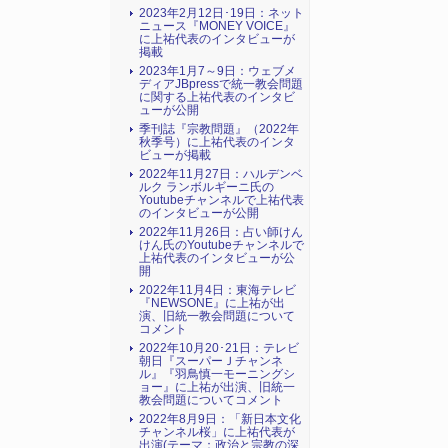
2023年2月12日･19日：ネット
ニュース『MONEY VOICE』
に上祐代表のインタビューが
掲載
2023年1月7～9日：ウェブメ
ディアJBpressで統一教会問題
に関する上祐代表のインタビ
ューが公開
季刊誌『宗教問題』（2022年
秋季号）に上祐代表のインタ
ビューが掲載
2022年11月27日：ハルデンベ
ルク ランボルギーニ氏の
Youtubeチャンネルで上祐代表
のインタビューが公開
2022年11月26日：占い師けん
けん氏のYoutubeチャンネルで
上祐代表のインタビューが公
開
2022年11月4日：東海テレビ
『NEWSONE』に上祐が出
演、旧統一教会問題について
コメント
2022年10月20･21日：テレビ
朝日『スーパーＪチャンネ
ル』『羽鳥慎一モーニングシ
ョー』に上祐が出演、旧統一
教会問題についてコメント
2022年8月9日：「新日本文化
チャンネル桜」に上祐代表が
出演(テーマ：政治と宗教の深