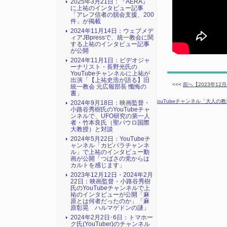
2025年3月21日：『AERA』
に上祐のインタビュー記事
「アレフ信者の脱会支援、200
件」が掲載
2024年11月14日：ウェブメデ
ィアJBpressで、統一教会に関
する上祐のインタビュー記事
が公開
2024年11月1日：ビデオジャ
ーナリスト・長野光氏の
YouTubeチャンネルに上祐が
出演「【上祐史浩が語る】旧
<<<
前へ【2023年1
統一教会 元広報部長 懺悔の
書」
次へ【2023年12月15日：YouTubeチャンネル「
2024年9月18日：映画監督・
小路谷秀樹氏のYouTubeチャ
ンネルで、UFO研究の第一人
者・竹本良氏（聖パウロ国際
大教授）と対談
2024年5月22日：YouTubeチ
ャンネル「カピバラチャンネ
ル」で上祐のインタビュー動
画が公開「つばさの党からは
カルトを感じます」
2023年12月12日・2024年2月
22日：映画監督・小路谷秀樹
氏のYouTubeチャンネルで上
祐のインタビューが公開「麻
原とは何者だったのか」「麻
原彰晃 ハルマゲドンの謎」
2024年2月2日･6日：トマホー
ク氏(YouTuber)のチャンネル