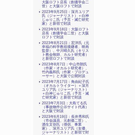
大阪ロフト店長（創価学会二
世）と大阪ロフトで対談
2023年9月25日：深月ユリア
氏（ジャーナリスト）＋白神
じゅりこ氏（予言・滅亡研究
家）と新宿で対談
2023年9月18日：大阪ロフト
店長（創価学会二世）と大阪
ロフトで対談
2023年8月21日：宏洋氏（元
幸福の科学教祖後継者、映画
監督）、中川晴久氏（キリス
ト教会牧師、カルト研究者）
と新宿ロフトで対談
2023年8月7日：中山市朗氏
（作家・オカルト研究者）、
竹内義和氏（作家・プロデュ
ーサー）と大阪で公開対談
2023年7月17日：角由紀子氏
（オカルトライター）＋深月
ユリア氏（ジャーナリスト）
＋白神じゅりこ氏（予言・滅
亡研究家）と新宿で対談
2023年7月3日：大島てる氏
（事故物件公示サイト代表）
と大阪で対談
2023年6月19日：長井秀和氏
（市会議員、元創価二世）、
酒生文弥氏（僧侶、事業
家）、深月ユリア氏（女優、
ジャーナリスト）と新宿で対