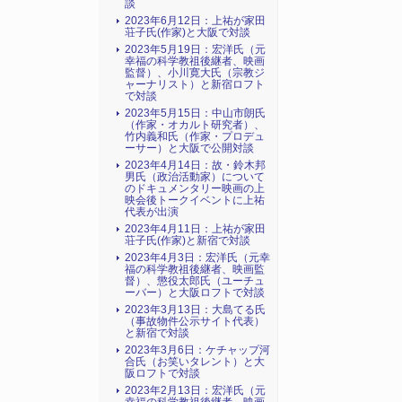
談
2023年6月12日：上祐が家田
荘子氏(作家)と大阪で対談
2023年5月19日：宏洋氏（元
幸福の科学教祖後継者、映画
監督）、小川寛大氏（宗教ジ
ャーナリスト）と新宿ロフト
で対談
2023年5月15日：中山市朗氏
（作家・オカルト研究者）、
竹内義和氏（作家・プロデュ
ーサー）と大阪で公開対談
2023年4月14日：故・鈴木邦
男氏（政治活動家）について
のドキュメンタリー映画の上
映会後トークイベントに上祐
代表が出演
2023年4月11日：上祐が家田
荘子氏(作家)と新宿で対談
2023年4月3日：宏洋氏（元幸
福の科学教祖後継者、映画監
督）、懲役太郎氏（ユーチュ
ーバー）と大阪ロフトで対談
2023年3月13日：大島てる氏
（事故物件公示サイト代表）
と新宿で対談
2023年3月6日：ケチャップ河
合氏（お笑いタレント）と大
阪ロフトで対談
2023年2月13日：宏洋氏（元