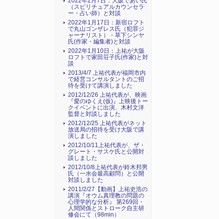
2022年2月7日：大阪であい氏
（スピリチュアルカウンセラ
ー・占い師）と対談
2022年1月17日：新宿ロフト
で丸山ゴンザレス氏（犯罪ジ
ャーナリスト）・草下シンヤ
氏(作家・編集者)と対談
2022年1月10日：上祐が大阪
ロフトで家田荘子氏(作家)と対
談
2013/4/7 上祐代表が福岡市内
で経営コンサルタントのご招
待を受けて講演しました
2012/12/26 上祐代表が、映画
『愛のゆくえ(仮)』上映後トー
クイベントに出演、木村文洋
監督と対談しました
2012/12/25 上祐代表がネット
放送局の招待を受け大阪で講
演しました
2012/10/11上祐代表が、ザ・
グレート・サスケ氏と公開対
談しました
2012/10/8上祐代表が鈴木邦男
氏（一水会最高顧問）と公開
対談しました
2011/2/27【動画】上祐史浩の
講演『オウム真理教の問題の
心理学的な分析』 第269回・
人間関係とストローク自主研
修会にて（98min）