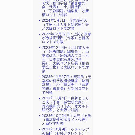
で氏（創価学会「被害者の
会」代表）、小川寛大氏
（『宗教問題』編集長）と新
宿ロフトで対談
2024年1月8日：竹内義和氏
（作家・オカルト研究家）等
と大阪ロフトで対談
2023年12月17日：上祐と宗形
が赤坂真理氏（作家）と新宿
ロフトで対談
2023年12月4日：小川寛大氏
（『宗教問題』編集長）、山
本隆雄氏（宗教法人ブローカ
ー、日本霊能者連盟理事
長）、大阪ロフト店長（創価
学会二世）と大阪ロフトで対
談
2023年11月17日：宏洋氏（元
幸福の科学教祖後継者、映画
監督）、小川寛大氏（『宗教
問題』編集長）と新宿ロフト
で対談
2023年11月4日：白神じゅり
こ氏（予言・滅亡研究家）、
竹内義和氏（作家・オカルト
研究家）と大阪で対談
2023年10月24日：大島てる氏
（事故物件公示サイト代表）
と新宿で対談
2023年10月9日：ケチャップ
河合氏（お笑いタレント）、