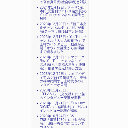
で宮台真司氏(社会学者)と対談
2024年1月12日：ターザン山
本氏(元週刊プロレス編集長)の
YouTubeチャンネルで同氏と
対談
2023年12月20日：「新日本文
化チャンネル桜」に上祐が出
演(テーマ：戦後日本と宗教)
2023年12月15日：YouTubeチ
ャンネル「大人の教養TV」で
上祐のインタビュー動画が公
開「オウムの誕生から崩壊後
まで聞きました」
2023年12月6日：トマホーク
氏のYouTubeチャンネルで、
宏洋氏(元「幸福の科学」後継
者)、創価学会元幹部と対談
2023年12月2日：ウェブメデ
ィアJBpressで創価学会・幸福
の科学に関する上祐代表のイ
ンタビューが公開
2023年11月28日：
『FLASH』（光文社）に上祐
のインタビュー記事が掲載
2023年11月21日：『FRIDAY
DIGITAL』（講談社）に上祐の
インタビュー記事が掲載
2023年10月24日：BS-
TBS『報道1930』に上祐が出
演、旧統一教会問題について
コメント