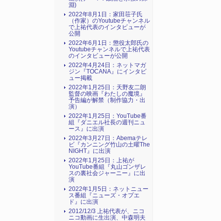
淵)
2022年8月1日：家田荘子氏
（作家）のYoutubeチャンネル
で上祐代表のインタビューが
公開
2022年6月1日：懲役太郎氏の
Youtubeチャンネルで上祐代表
のインタビューが公開
2022年4月24日：ネットマガ
ジン『TOCANA』にインタビ
ュー掲載
2022年1月25日：天野友二朗
監督の映画『わたしの魔境』
予告編が解禁（制作協力・出
演）
2022年1月25日：YouTube番
組『ダニエル社長の週刊ニュ
ース』に出演
2022年3月27日：Abemaテレ
ビ『カンニング竹山の土曜The
NIGHT』に出演
2022年1月25日：上祐が
YouTube番組『丸山ゴンザレ
スの裏社会ジャーニー』に出
演
2022年1月5日：ネットニュー
ス番組『ニューズ・オプエ
ド』に出演
2012/12/3 上祐代表が、ニコ
ニコ動画に生出演、中森明夫