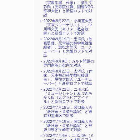
（宗教学者、作家）、酒生文
弥氏（光寿院住職、国連NGO
平和大使）と新宿ロフトで対
談
2022年9月22日：小川寛大氏
（宗教ジャーナリスト）、中
川晴久氏（キリスト教会牧
師）と新宿ロフトで対談
2022年9月19日：宏洋氏（映
画監督、元幸福の科学教祖後
継者）、懲役太郎氏（ユーチ
ューバー）と大阪ロフトで対
談
2022年9月9日：カルト問題の
専門家等と都内で対談
2022年8月22日：宏洋氏（作
家、元幸福の科学教祖後継
者）、懲役太郎氏（ユーチュ
ーバー）と新宿ロフトで対談
2022年7月22日：ニポポ氏
（ミュージシャン）みづきあ
かり氏（元グラビアアイド
ル）と新宿ロフトで対談
2022年7月18日：関口義人氏
（著述家・音楽評論家）と東
京都墨田区で対談
2022年7月16日：関口義人氏
（著述家・音楽評論家）と神
奈川県茅ケ崎市で対談
2022年7月4日：ニポポ氏（ミ
ュージシャン）と大阪ロフト