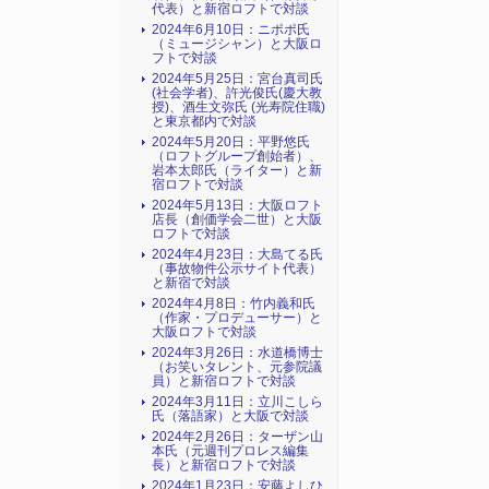
代表）と新宿ロフトで対談
2024年6月10日：ニポポ氏
（ミュージシャン）と大阪ロ
フトで対談
2024年5月25日：宮台真司氏
(社会学者)、許光俊氏(慶大教
授)、酒生文弥氏 (光寿院住職)
と東京都内で対談
2024年5月20日：平野悠氏
（ロフトグループ創始者）、
岩本太郎氏（ライター）と新
宿ロフトで対談
2024年5月13日：大阪ロフト
店長（創価学会二世）と大阪
ロフトで対談
2024年4月23日：大島てる氏
（事故物件公示サイト代表）
と新宿で対談
2024年4月8日：竹内義和氏
（作家・プロデューサー）と
大阪ロフトで対談
2024年3月26日：水道橋博士
（お笑いタレント、元参院議
員）と新宿ロフトで対談
2024年3月11日：立川こしら
氏（落語家）と大阪で対談
2024年2月26日：ターザン山
本氏（元週刊プロレス編集
長）と新宿ロフトで対談
2024年1月23日：安藤よしひ