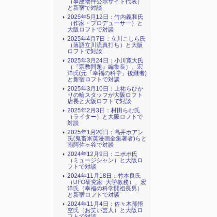
（事故物件公示サイト代表）
と新宿で対談
2025年5月12日：竹内義和氏
（作家・プロデューサー）と
大阪ロフトで対談
2025年4月7日：立川こしら氏
（落語立川流真打ち）と大阪
ロフトで対談
2025年3月24日：小川寛大氏
（『宗教問題』編集長）、宏
洋氏(元「幸福の科学」後継者)
と新宿ロフトで対談
2025年3月10日：上祐らひか
りの輪スタッフが大阪ロフト
店長と大阪ロフトで対談
2025年2月3日：村田らむ氏
（ライター）と大阪ロフトで
対談
2025年1月20日：髙井ホアン
氏(鬼畜米英漫画全集著者)らと
南阿佐ヶ谷で対談
2024年12月9日：ニポポ氏
（ミュージシャン）と大阪ロ
フトで対談
2024年11月18日：竹本良氏
（UFO研究家･大学教務）、宏
洋氏（幸福の科学開祖長男）
と新宿ロフトで対談
2024年11月4日：佐々木孫悟
空氏（お笑い芸人）と大阪ロ
フトで対談