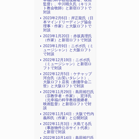
幸福の科学教祖後継者、映画
監督）、中川晴久氏（キリス
ト教会牧師）と新宿ロフトで
対談
2023年2月6日：岸正龍氏（日
本マインドリーディング協会
理事・作家）と大阪ロフトで
対談
2023年1月20日：赤坂真理氏
（作家）と新宿ロフトで対談
2023年1月9日：ニポポ氏（ミ
ュージシャン）と大阪ロフト
で対談
2022年12月19日：ニポポ氏
（ミュージシャン）と新宿ロ
フトで対談
2022年12月5日：ケチャップ
河合氏（お笑いタレント）、
大阪ロフト店長（創価学会二
世）と大阪ロフトで対談
2022年11月29日：島田裕巳氏
（宗教学者・作家）、宏洋氏
（元幸福の科学教祖後継者、
映画監督）と新宿ロフトで対
談
2022年11月14日：大阪で竹内
義和氏（作家）と公開対談
2022年11月3日：大島てる氏
（事故物件公示サイト代表）
と新宿で対談
2022年10月14日：島田裕巳氏