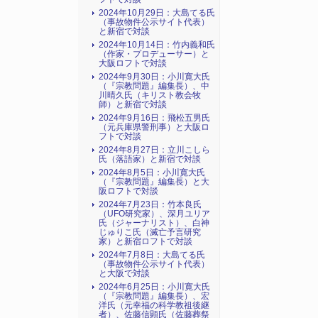
2024年10月29日：大島てる氏
（事故物件公示サイト代表）
と新宿で対談
2024年10月14日：竹内義和氏
（作家・プロデューサー）と
大阪ロフトで対談
2024年9月30日：小川寛大氏
（『宗教問題』編集長）、中
川晴久氏（キリスト教会牧
師）と新宿で対談
2024年9月16日：飛松五男氏
（元兵庫県警刑事）と大阪ロ
フトで対談
2024年8月27日：立川こしら
氏（落語家）と新宿で対談
2024年8月5日：小川寛大氏
（『宗教問題』編集長）と大
阪ロフトで対談
2024年7月23日：竹本良氏
（UFO研究家）、深月ユリア
氏（ジャーナリスト）、白神
じゅりこ氏（滅亡予言研究
家）と新宿ロフトで対談
2024年7月8日：大島てる氏
（事故物件公示サイト代表）
と大阪で対談
2024年6月25日：小川寛大氏
（『宗教問題』編集長）、宏
洋氏（元幸福の科学教祖後継
者）、佐藤信顕氏（佐藤葬祭