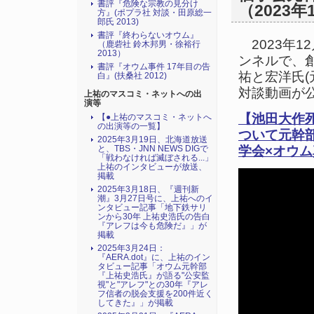
書評『危険な宗教の見分け
（2023年
方』(ポプラ社 対談・田原総一
郎氏 2013)
書評『終わらないオウム』
2023年12
（鹿砦社 鈴木邦男・徐裕行
2013）
ンネルで、
書評『オウム事件 17年目の告
祐と宏洋氏
白』(扶桑社 2012)
対談動画が
上祐のマスコミ・ネットへの出
演等
【池田大作
【●上祐のマスコミ・ネットへ
の出演等の一覧】
ついて元幹
2025年3月19日、北海道放送
学会×オウ
と、TBS・JNN NEWS DIGで
「戦わなければ滅ぼされる...」
上祐のインタビューが放送、
掲載
2025年3月18日、『週刊新
潮』3月27日号に、上祐へのイ
ンタビュー記事「地下鉄サリ
ンから30年 上祐史浩氏の告白
『アレフは今も危険だ』」が
掲載
2025年3月24日：
『AERA.dot』に、上祐のイン
タビュー記事「オウム元幹部
『上祐史浩氏』が語る"公安監
視"と"アレフ"との30年『アレ
フ信者の脱会支援を200件近く
してきた』」が掲載