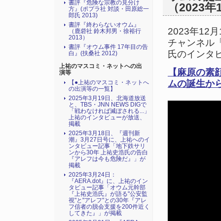
書評『危険な宗教の見分け
（2023年
方』(ポプラ社 対談・田原総一
郎氏 2013)
書評『終わらないオウム』
2023年12
（鹿砦社 鈴木邦男・徐裕行
2013）
チャンネル
書評『オウム事件 17年目の告
氏のインタ
白』(扶桑社 2012)
上祐のマスコミ・ネットへの出
【麻原の素
演等
ムの誕生か
【●上祐のマスコミ・ネットへ
の出演等の一覧】
2025年3月19日、北海道放送
と、TBS・JNN NEWS DIGで
「戦わなければ滅ぼされる...」
上祐のインタビューが放送、
掲載
2025年3月18日、『週刊新
潮』3月27日号に、上祐へのイ
ンタビュー記事「地下鉄サリ
ンから30年 上祐史浩氏の告白
『アレフは今も危険だ』」が
掲載
2025年3月24日：
『AERA.dot』に、上祐のイン
タビュー記事「オウム元幹部
『上祐史浩氏』が語る"公安監
視"と"アレフ"との30年『アレ
フ信者の脱会支援を200件近く
してきた』」が掲載