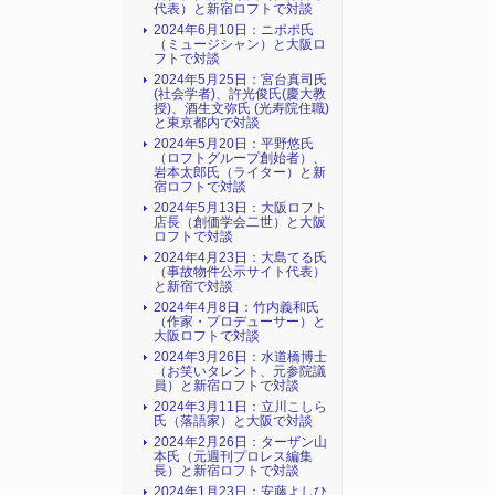
代表）と新宿ロフトで対談
2024年6月10日：ニポポ氏
（ミュージシャン）と大阪ロ
フトで対談
2024年5月25日：宮台真司氏
(社会学者)、許光俊氏(慶大教
授)、酒生文弥氏 (光寿院住職)
と東京都内で対談
2024年5月20日：平野悠氏
（ロフトグループ創始者）、
岩本太郎氏（ライター）と新
宿ロフトで対談
2024年5月13日：大阪ロフト
店長（創価学会二世）と大阪
ロフトで対談
2024年4月23日：大島てる氏
（事故物件公示サイト代表）
と新宿で対談
2024年4月8日：竹内義和氏
（作家・プロデューサー）と
大阪ロフトで対談
2024年3月26日：水道橋博士
（お笑いタレント、元参院議
員）と新宿ロフトで対談
2024年3月11日：立川こしら
氏（落語家）と大阪で対談
2024年2月26日：ターザン山
本氏（元週刊プロレス編集
長）と新宿ロフトで対談
2024年1月23日：安藤よしひ