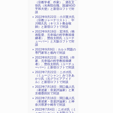
（宗教学者、作家）、酒生文
弥氏（光寿院住職、国連NGO
平和大使）と新宿ロフトで対
談
2022年9月22日：小川寛大氏
（宗教ジャーナリスト）、中
川晴久氏（キリスト教会牧
師）と新宿ロフトで対談
2022年9月19日：宏洋氏（映
画監督、元幸福の科学教祖後
継者）、懲役太郎氏（ユーチ
ューバー）と大阪ロフトで対
談
2022年9月9日：カルト問題の
専門家等と都内で対談
2022年8月22日：宏洋氏（作
家、元幸福の科学教祖後継
者）、懲役太郎氏（ユーチュ
ーバー）と新宿ロフトで対談
2022年7月22日：ニポポ氏
（ミュージシャン）みづきあ
かり氏（元グラビアアイド
ル）と新宿ロフトで対談
2022年7月18日：関口義人氏
（著述家・音楽評論家）と東
京都墨田区で対談
2022年7月16日：関口義人氏
（著述家・音楽評論家）と神
奈川県茅ケ崎市で対談
2022年7月4日：ニポポ氏（ミ
ュージシャン）と大阪ロフト