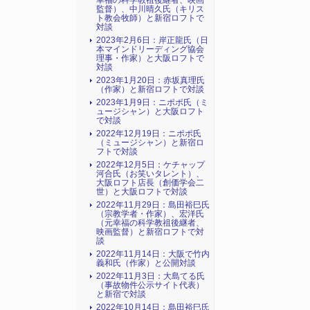
幸福の科学教祖後継者、映画
監督）、中川晴久氏（キリス
ト教会牧師）と新宿ロフトで
対談
2023年2月6日：岸正龍氏（日
本マインドリーディング協会
理事・作家）と大阪ロフトで
対談
2023年1月20日：赤坂真理氏
（作家）と新宿ロフトで対談
2023年1月9日：ニポポ氏（ミ
ュージシャン）と大阪ロフト
で対談
2022年12月19日：ニポポ氏
（ミュージシャン）と新宿ロ
フトで対談
2022年12月5日：ケチャップ
河合氏（お笑いタレント）、
大阪ロフト店長（創価学会二
世）と大阪ロフトで対談
2022年11月29日：島田裕巳氏
（宗教学者・作家）、宏洋氏
（元幸福の科学教祖後継者、
映画監督）と新宿ロフトで対
談
2022年11月14日：大阪で竹内
義和氏（作家）と公開対談
2022年11月3日：大島てる氏
（事故物件公示サイト代表）
と新宿で対談
2022年10月14日：島田裕巳氏