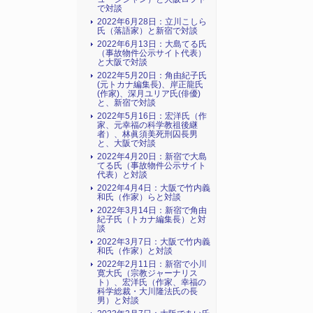
で対談
2022年6月28日：立川こしら
氏（落語家）と新宿で対談
2022年6月13日：大島てる氏
（事故物件公示サイト代表）
と大阪で対談
2022年5月20日：角由紀子氏
(元トカナ編集長)、岸正龍氏
(作家)、深月ユリア氏(俳優)
と、新宿で対談
2022年5月16日：宏洋氏（作
家、元幸福の科学教祖後継
者）、林眞須美死刑囚長男
と、大阪で対談
2022年4月20日：新宿で大島
てる氏（事故物件公示サイト
代表）と対談
2022年4月4日：大阪で竹内義
和氏（作家）らと対談
2022年3月14日：新宿で角由
紀子氏（トカナ編集長）と対
談
2022年3月7日：大阪で竹内義
和氏（作家）と対談
2022年2月11日：新宿で小川
寛大氏（宗教ジャーナリス
ト）、宏洋氏（作家、幸福の
科学総裁・大川隆法氏の長
男）と対談