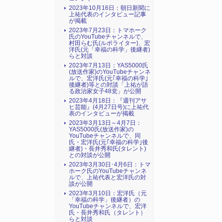
2023年10月16日：朝日新聞に
上祐代表のインタビュー記事
が掲載
2023年7月23日：トマホーク
氏のYouTubeチャンネルで、
村田らむ氏(ルポライター)、宏
洋氏(元「幸福の科学」後継者)
らと対談
2023年7月13日：YAS5000氏
(放送作家)のYouTubeチャンネ
ルで、宏洋氏(元｢幸福の科学｣
後継者)等との対談「上祐が語
る政治家女子48党」が公開
2023年4月18日：『週刊アサ
ヒ芸能』(4月27日号)に上祐代
表のインタビューが掲載
2023年3月13日～4月7日：
YAS5000氏(放送作家)の
YouTubeチャンネルで、同
氏・宏洋氏(元｢幸福の科学｣後
継者)・長井秀和氏(タレント)
との対談が公開
2023年3月30日･4月6日：トマ
ホーク氏のYouTubeチャンネ
ルで、上祐代表と宏洋氏の対
談が公開
2023年3月10日：宏洋氏（元
「幸福の科学」後継者）の
YouTubeチャンネルで、宏洋
氏・長井秀和氏（タレント）
らと対談