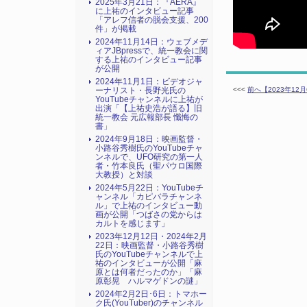
2025年3月21日：『AERA』
に上祐のインタビュー記事
「アレフ信者の脱会支援、200
件」が掲載
2024年11月14日：ウェブメデ
ィアJBpressで、統一教会に関
する上祐のインタビュー記事
が公開
2024年11月1日：ビデオジャ
<<<
前へ【2023年1
ーナリスト・長野光氏の
YouTubeチャンネルに上祐が
出演「【上祐史浩が語る】旧
統一教会 元広報部長 懺悔の
書」
2024年9月18日：映画監督・
小路谷秀樹氏のYouTubeチャ
ンネルで、UFO研究の第一人
者・竹本良氏（聖パウロ国際
大教授）と対談
2024年5月22日：YouTubeチ
ャンネル「カピバラチャンネ
ル」で上祐のインタビュー動
画が公開「つばさの党からは
カルトを感じます」
2023年12月12日・2024年2月
22日：映画監督・小路谷秀樹
氏のYouTubeチャンネルで上
祐のインタビューが公開「麻
原とは何者だったのか」「麻
原彰晃 ハルマゲドンの謎」
2024年2月2日･6日：トマホー
ク氏(YouTuber)のチャンネル