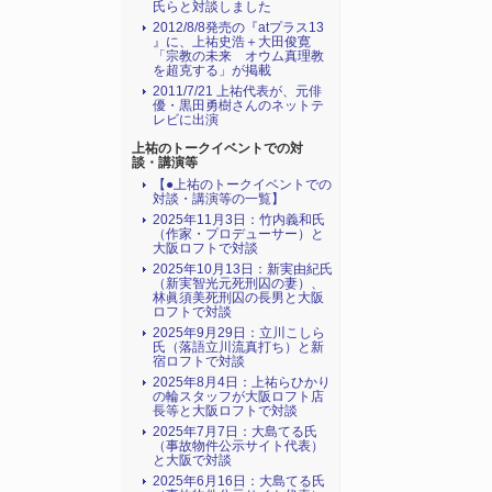
氏らと対談しました
2012/8/8発売の『atプラス13
』に、上祐史浩＋大田俊寛
「宗教の未来 オウム真理教
を超克する」が掲載
2011/7/21 上祐代表が、元俳
優・黒田勇樹さんのネットテ
レビに出演
上祐のトークイベントでの対
談・講演等
【●上祐のトークイベントでの
対談・講演等の一覧】
2025年11月3日：竹内義和氏
（作家・プロデューサー）と
大阪ロフトで対談
2025年10月13日：新実由紀氏
（新実智光元死刑囚の妻）、
林眞須美死刑囚の長男と大阪
ロフトで対談
2025年9月29日：立川こしら
氏（落語立川流真打ち）と新
宿ロフトで対談
2025年8月4日：上祐らひかり
の輪スタッフが大阪ロフト店
長等と大阪ロフトで対談
2025年7月7日：大島てる氏
（事故物件公示サイト代表）
と大阪で対談
2025年6月16日：大島てる氏