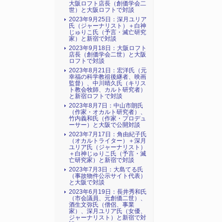
大阪ロフト店長（創価学会二
世）と大阪ロフトで対談
2023年9月25日：深月ユリア
氏（ジャーナリスト）＋白神
じゅりこ氏（予言・滅亡研究
家）と新宿で対談
2023年9月18日：大阪ロフト
店長（創価学会二世）と大阪
ロフトで対談
2023年8月21日：宏洋氏（元
幸福の科学教祖後継者、映画
監督）、中川晴久氏（キリス
ト教会牧師、カルト研究者）
と新宿ロフトで対談
2023年8月7日：中山市朗氏
（作家・オカルト研究者）、
竹内義和氏（作家・プロデュ
ーサー）と大阪で公開対談
2023年7月17日：角由紀子氏
（オカルトライター）＋深月
ユリア氏（ジャーナリスト）
＋白神じゅりこ氏（予言・滅
亡研究家）と新宿で対談
2023年7月3日：大島てる氏
（事故物件公示サイト代表）
と大阪で対談
2023年6月19日：長井秀和氏
（市会議員、元創価二世）、
酒生文弥氏（僧侶、事業
家）、深月ユリア氏（女優、
ジャーナリスト）と新宿で対