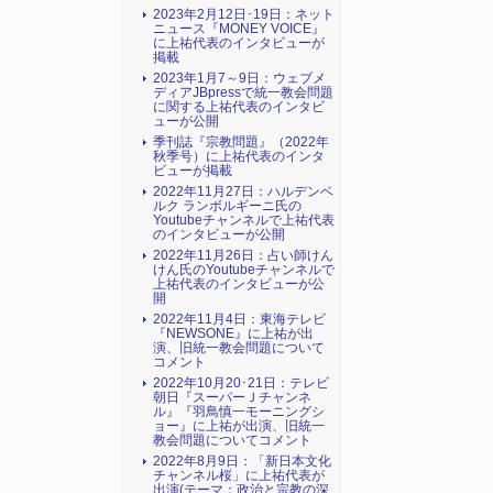
2023年2月12日･19日：ネット
ニュース『MONEY VOICE』
に上祐代表のインタビューが
掲載
2023年1月7～9日：ウェブメ
ディアJBpressで統一教会問題
に関する上祐代表のインタビ
ューが公開
季刊誌『宗教問題』（2022年
秋季号）に上祐代表のインタ
ビューが掲載
2022年11月27日：ハルデンベ
ルク ランボルギーニ氏の
Youtubeチャンネルで上祐代表
のインタビューが公開
2022年11月26日：占い師けん
けん氏のYoutubeチャンネルで
上祐代表のインタビューが公
開
2022年11月4日：東海テレビ
『NEWSONE』に上祐が出
演、旧統一教会問題について
コメント
2022年10月20･21日：テレビ
朝日『スーパーＪチャンネ
ル』『羽鳥慎一モーニングシ
ョー』に上祐が出演、旧統一
教会問題についてコメント
2022年8月9日：「新日本文化
チャンネル桜」に上祐代表が
出演(テーマ：政治と宗教の深