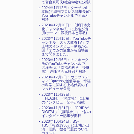
で宮台真司氏(社会学者)と対談
2024年1月12日：ターザン山
本氏(元週刊プロレス編集長)の
YouTubeチャンネルで同氏と
対談
2023年12月20日：「新日本文
化チャンネル桜」に上祐が出
演(テーマ：戦後日本と宗教)
2023年12月15日：YouTubeチ
ャンネル「大人の教養TV」で
上祐のインタビュー動画が公
開「オウムの誕生から崩壊後
まで聞きました」
2023年12月6日：トマホーク
氏のYouTubeチャンネルで、
宏洋氏(元「幸福の科学」後継
者)、創価学会元幹部と対談
2023年12月2日：ウェブメデ
ィアJBpressで創価学会・幸福
の科学に関する上祐代表のイ
ンタビューが公開
2023年11月28日：
『FLASH』（光文社）に上祐
のインタビュー記事が掲載
2023年11月21日：『FRIDAY
DIGITAL』（講談社）に上祐の
インタビュー記事が掲載
2023年10月24日：BS-
TBS『報道1930』に上祐が出
演、旧統一教会問題について
コメント