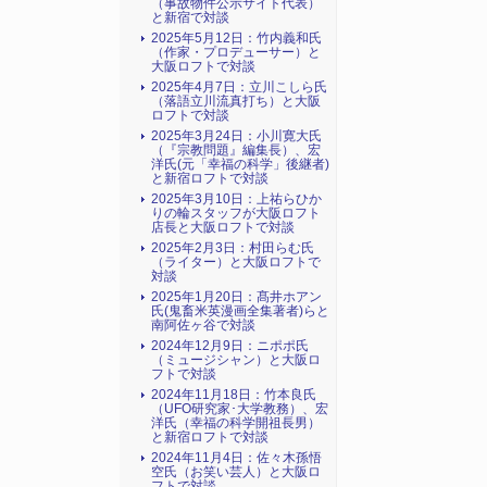
（事故物件公示サイト代表）
と新宿で対談
2025年5月12日：竹内義和氏
（作家・プロデューサー）と
大阪ロフトで対談
2025年4月7日：立川こしら氏
（落語立川流真打ち）と大阪
ロフトで対談
2025年3月24日：小川寛大氏
（『宗教問題』編集長）、宏
洋氏(元「幸福の科学」後継者)
と新宿ロフトで対談
2025年3月10日：上祐らひか
りの輪スタッフが大阪ロフト
店長と大阪ロフトで対談
2025年2月3日：村田らむ氏
（ライター）と大阪ロフトで
対談
2025年1月20日：髙井ホアン
氏(鬼畜米英漫画全集著者)らと
南阿佐ヶ谷で対談
2024年12月9日：ニポポ氏
（ミュージシャン）と大阪ロ
フトで対談
2024年11月18日：竹本良氏
（UFO研究家･大学教務）、宏
洋氏（幸福の科学開祖長男）
と新宿ロフトで対談
2024年11月4日：佐々木孫悟
空氏（お笑い芸人）と大阪ロ
フトで対談