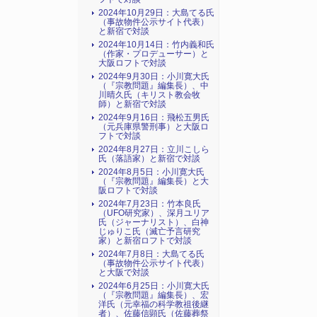
2024年10月29日：大島てる氏
（事故物件公示サイト代表）
と新宿で対談
2024年10月14日：竹内義和氏
（作家・プロデューサー）と
大阪ロフトで対談
2024年9月30日：小川寛大氏
（『宗教問題』編集長）、中
川晴久氏（キリスト教会牧
師）と新宿で対談
2024年9月16日：飛松五男氏
（元兵庫県警刑事）と大阪ロ
フトで対談
2024年8月27日：立川こしら
氏（落語家）と新宿で対談
2024年8月5日：小川寛大氏
（『宗教問題』編集長）と大
阪ロフトで対談
2024年7月23日：竹本良氏
（UFO研究家）、深月ユリア
氏（ジャーナリスト）、白神
じゅりこ氏（滅亡予言研究
家）と新宿ロフトで対談
2024年7月8日：大島てる氏
（事故物件公示サイト代表）
と大阪で対談
2024年6月25日：小川寛大氏
（『宗教問題』編集長）、宏
洋氏（元幸福の科学教祖後継
者）、佐藤信顕氏（佐藤葬祭