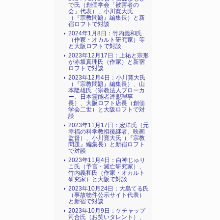
で氏（創価学会「被害者の
会」代表）、小川寛大氏
（『宗教問題』編集長）と新
宿ロフトで対談
2024年1月8日：竹内義和氏
（作家・オカルト研究家）等
と大阪ロフトで対談
2023年12月17日：上祐と宗形
が赤坂真理氏（作家）と新宿
ロフトで対談
2023年12月4日：小川寛大氏
（『宗教問題』編集長）、山
本隆雄氏（宗教法人ブローカ
ー、日本霊能者連盟理事
長）、大阪ロフト店長（創価
学会二世）と大阪ロフトで対
談
2023年11月17日：宏洋氏（元
幸福の科学教祖後継者、映画
監督）、小川寛大氏（『宗教
問題』編集長）と新宿ロフト
で対談
2023年11月4日：白神じゅり
こ氏（予言・滅亡研究家）、
竹内義和氏（作家・オカルト
研究家）と大阪で対談
2023年10月24日：大島てる氏
（事故物件公示サイト代表）
と新宿で対談
2023年10月9日：ケチャップ
河合氏（お笑いタレント）、