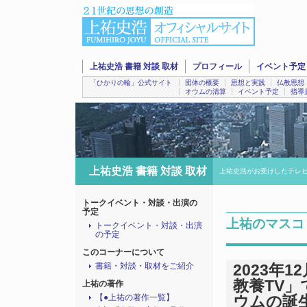
上祐史浩 書籍 対談 取材
プロフィール
イベント予定
「ひかりの輪」公式サイト
団体の概要
思想と実践
仏教思想
オウムの清算
イベント予定
指導
上祐史浩 書籍 対談 取材
上祐史浩がお受けしたテレ
トークイベント・対談・出演の
予定
上祐のマスコ
トークイベント・対談・出演
の予定
このコーナーについて
書籍・対談・取材をご紹介
2023年1
教養TV
上祐の著作
【●上祐の著作一覧】
ウムの誕