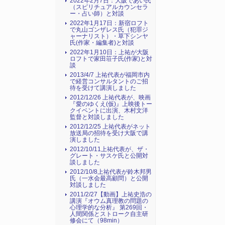
2022年2月7日：大阪であい氏
（スピリチュアルカウンセラ
ー・占い師）と対談
2022年1月17日：新宿ロフト
で丸山ゴンザレス氏（犯罪ジ
ャーナリスト）・草下シンヤ
氏(作家・編集者)と対談
2022年1月10日：上祐が大阪
ロフトで家田荘子氏(作家)と対
談
2013/4/7 上祐代表が福岡市内
で経営コンサルタントのご招
待を受けて講演しました
2012/12/26 上祐代表が、映画
『愛のゆくえ(仮)』上映後トー
クイベントに出演、木村文洋
監督と対談しました
2012/12/25 上祐代表がネット
放送局の招待を受け大阪で講
演しました
2012/10/11上祐代表が、ザ・
グレート・サスケ氏と公開対
談しました
2012/10/8上祐代表が鈴木邦男
氏（一水会最高顧問）と公開
対談しました
2011/2/27【動画】上祐史浩の
講演『オウム真理教の問題の
心理学的な分析』 第269回・
人間関係とストローク自主研
修会にて（98min）