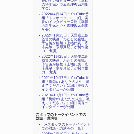
香のインタビュー公開【幸福
の科学vsオウム真理教vs創価
学会】
2022年4月14日：YouTube番
組「トマホーク」に、細川美
香のインタビュー公開【幸福
の科学vsオウム真理教vs創価
学会】
2022年1月25日：天野友二朗
監督の映画『わたしの魔境』
予告編が解禁（上祐代表・広
末晃敏・宗形真紀子が制作協
力・出演）
2022年1月25日：天野友二朗
監督の映画『わたしの魔境』
予告編が解禁（上祐代表・広
末晃敏・宗形真紀子が制作協
力・出演）
2021年10月7日：YouTube番
組「街録ch-あなたの人生、教
えてください」に細川美香の
インタビューが公開
2021年10月7日：YouTube番
組「街録ch-あなたの人生、教
えてください」に細川美香の
インタビューが公開
スタッフのトークイベントでの
対談・講演等
【●スタッフのトークイベント
での対談・講演等の一覧】