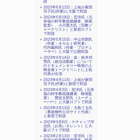
談
2023年6月12日：上祐が家田
荘子氏(作家)と大阪で対談
2023年5月19日：宏洋氏（元
幸福の科学教祖後継者、映画
監督）、小川寛大氏（宗教ジ
ャーナリスト）と新宿ロフト
で対談
2023年5月15日：中山市朗氏
（作家・オカルト研究者）、
竹内義和氏（作家・プロデュ
ーサー）と大阪で公開対談
2023年4月14日：故・鈴木邦
男氏（政治活動家）について
のドキュメンタリー映画の上
映会後トークイベントに上祐
代表が出演
2023年4月11日：上祐が家田
荘子氏(作家)と新宿で対談
2023年4月3日：宏洋氏（元幸
福の科学教祖後継者、映画監
督）、懲役太郎氏（ユーチュ
ーバー）と大阪ロフトで対談
2023年3月13日：大島てる氏
（事故物件公示サイト代表）
と新宿で対談
2023年3月6日：ケチャップ河
合氏（お笑いタレント）と大
阪ロフトで対談
2023年2月13日：宏洋氏（元