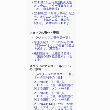
2011/1/16 上祐史浩氏の大阪
オフ会に、もう一度参加しま
した（山本隆雄氏）
2010/7/21「サリン事件から15
年。オウムとは何だったの
か？―上祐さん達、元幹部に
聞いた（鈴木邦男氏ＨＰよ
り）
スタッフの著作・寄稿
【●スタッフの著作等一覧】
宗形真紀子『二十歳からの20
年間――"オウムの青春"の魔境
を超えて』(三五館)
山口雅彦著（上祐史浩監修）
『東西心理学総論教本』〈全
７集〉
スタッフのマスコミ・ネットへ
の出演等
【●スタッフのマスコミ・ネッ
トへの出演等の一覧】
2022年8月2日：週刊誌
『FLASH』に統一教会問題に
関する団体コメントが掲載
2022年8月2日：週刊誌
『FLASH』に統一教会問題に
関する団体コメントが掲載
2022年4月14日：YouTube番
組「トマホーク」に、細川美