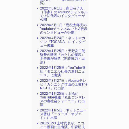
淵)
2022年8月1日：家田荘子氏
（作家）のYoutubeチャンネル
で上祐代表のインタビューが
公開
2022年6月1日：懲役太郎氏の
Youtubeチャンネルで上祐代表
のインタビューが公開
2022年4月24日：ネットマガ
ジン『TOCANA』にインタビ
ュー掲載
2022年1月25日：天野友二朗
監督の映画『わたしの魔境』
予告編が解禁（制作協力・出
演）
2022年1月25日：YouTube番
組『ダニエル社長の週刊ニュ
ース』に出演
2022年3月27日：Abemaテレ
ビ『カンニング竹山の土曜The
NIGHT』に出演
2022年1月25日：上祐が
YouTube番組『丸山ゴンザレ
スの裏社会ジャーニー』に出
演
2022年1月5日：ネットニュー
ス番組『ニューズ・オプエ
ド』に出演
2012/12/3 上祐代表が、ニコ
ニコ動画に生出演、中森明夫