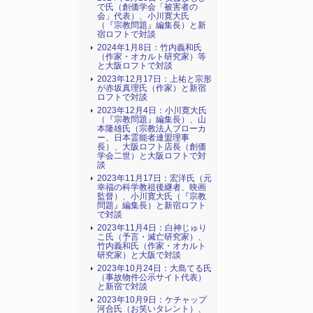
で氏（創価学会「被害者の
会」代表）、小川寛大氏
（『宗教問題』編集長）と新
宿ロフトで対談
2024年1月8日：竹内義和氏
（作家・オカルト研究家）等
と大阪ロフトで対談
2023年12月17日：上祐と宗形
が赤坂真理氏（作家）と新宿
ロフトで対談
2023年12月4日：小川寛大氏
（『宗教問題』編集長）、山
本隆雄氏（宗教法人ブローカ
ー、日本霊能者連盟理事
長）、大阪ロフト店長（創価
学会二世）と大阪ロフトで対
談
2023年11月17日：宏洋氏（元
幸福の科学教祖後継者、映画
監督）、小川寛大氏（『宗教
問題』編集長）と新宿ロフト
で対談
2023年11月4日：白神じゅり
こ氏（予言・滅亡研究家）、
竹内義和氏（作家・オカルト
研究家）と大阪で対談
2023年10月24日：大島てる氏
（事故物件公示サイト代表）
と新宿で対談
2023年10月9日：ケチャップ
河合氏（お笑いタレント）、