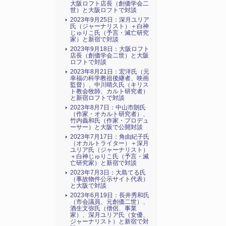
大阪ロフト店長（創価学会二
世）と大阪ロフトで対談
2023年9月25日：深月ユリア
氏（ジャーナリスト）＋白神
じゅりこ氏（予言・滅亡研究
家）と新宿で対談
2023年9月18日：大阪ロフト
店長（創価学会二世）と大阪
ロフトで対談
2023年8月21日：宏洋氏（元
幸福の科学教祖後継者、映画
監督）、中川晴久氏（キリス
ト教会牧師、カルト研究者）
と新宿ロフトで対談
2023年8月7日：中山市朗氏
（作家・オカルト研究者）、
竹内義和氏（作家・プロデュ
ーサー）と大阪で公開対談
2023年7月17日：角由紀子氏
（オカルトライター）＋深月
ユリア氏（ジャーナリスト）
＋白神じゅりこ氏（予言・滅
亡研究家）と新宿で対談
2023年7月3日：大島てる氏
（事故物件公示サイト代表）
と大阪で対談
2023年6月19日：長井秀和氏
（市会議員、元創価二世）、
酒生文弥氏（僧侶、事業
家）、深月ユリア氏（女優、
ジャーナリスト）と新宿で対