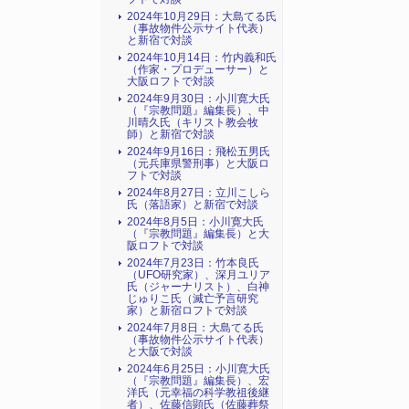
2024年10月29日：大島てる氏
（事故物件公示サイト代表）
と新宿で対談
2024年10月14日：竹内義和氏
（作家・プロデューサー）と
大阪ロフトで対談
2024年9月30日：小川寛大氏
（『宗教問題』編集長）、中
川晴久氏（キリスト教会牧
師）と新宿で対談
2024年9月16日：飛松五男氏
（元兵庫県警刑事）と大阪ロ
フトで対談
2024年8月27日：立川こしら
氏（落語家）と新宿で対談
2024年8月5日：小川寛大氏
（『宗教問題』編集長）と大
阪ロフトで対談
2024年7月23日：竹本良氏
（UFO研究家）、深月ユリア
氏（ジャーナリスト）、白神
じゅりこ氏（滅亡予言研究
家）と新宿ロフトで対談
2024年7月8日：大島てる氏
（事故物件公示サイト代表）
と大阪で対談
2024年6月25日：小川寛大氏
（『宗教問題』編集長）、宏
洋氏（元幸福の科学教祖後継
者）、佐藤信顕氏（佐藤葬祭