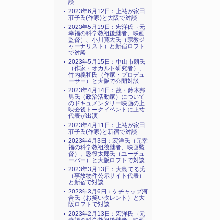
談
2023年6月12日：上祐が家田
荘子氏(作家)と大阪で対談
2023年5月19日：宏洋氏（元
幸福の科学教祖後継者、映画
監督）、小川寛大氏（宗教ジ
ャーナリスト）と新宿ロフト
で対談
2023年5月15日：中山市朗氏
（作家・オカルト研究者）、
竹内義和氏（作家・プロデュ
ーサー）と大阪で公開対談
2023年4月14日：故・鈴木邦
男氏（政治活動家）について
のドキュメンタリー映画の上
映会後トークイベントに上祐
代表が出演
2023年4月11日：上祐が家田
荘子氏(作家)と新宿で対談
2023年4月3日：宏洋氏（元幸
福の科学教祖後継者、映画監
督）、懲役太郎氏（ユーチュ
ーバー）と大阪ロフトで対談
2023年3月13日：大島てる氏
（事故物件公示サイト代表）
と新宿で対談
2023年3月6日：ケチャップ河
合氏（お笑いタレント）と大
阪ロフトで対談
2023年2月13日：宏洋氏（元