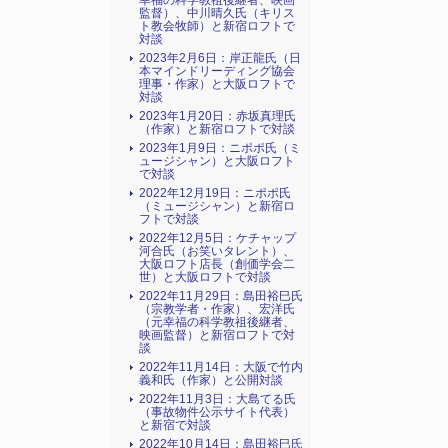
幸福の科学教祖後継者、映画
監督）、中川晴久氏（キリス
ト教会牧師）と新宿ロフトで
対談
2023年2月6日：岸正龍氏（日
本マインドリーディング協会
理事・作家）と大阪ロフトで
対談
2023年1月20日：赤坂真理氏
（作家）と新宿ロフトで対談
2023年1月9日：ニポポ氏（ミ
ュージシャン）と大阪ロフト
で対談
2022年12月19日：ニポポ氏
（ミュージシャン）と新宿ロ
フトで対談
2022年12月5日：ケチャップ
河合氏（お笑いタレント）、
大阪ロフト店長（創価学会二
世）と大阪ロフトで対談
2022年11月29日：島田裕巳氏
（宗教学者・作家）、宏洋氏
（元幸福の科学教祖後継者、
映画監督）と新宿ロフトで対
談
2022年11月14日：大阪で竹内
義和氏（作家）と公開対談
2022年11月3日：大島てる氏
（事故物件公示サイト代表）
と新宿で対談
2022年10月14日：島田裕巳氏