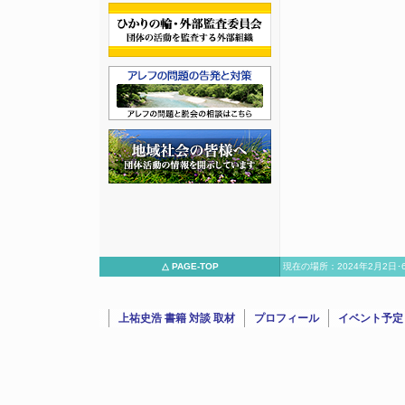
△ PAGE-TOP
現在の場所：2024年2月2日･6
日･6日：トマホーク氏(YouTuber)のチャンネルで宮台真司
上祐史浩 書籍 対談 取材
プロフィール
イベント予定