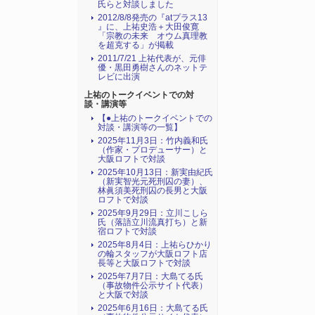
氏らと対談しました
2012/8/8発売の『atプラス13
』に、上祐史浩＋大田俊寛
「宗教の未来 オウム真理教
を超克する」が掲載
2011/7/21 上祐代表が、元俳
優・黒田勇樹さんのネットテ
レビに出演
上祐のトークイベントでの対
談・講演等
【●上祐のトークイベントでの
対談・講演等の一覧】
2025年11月3日：竹内義和氏
（作家・プロデューサー）と
大阪ロフトで対談
2025年10月13日：新実由紀氏
（新実智光元死刑囚の妻）、
林眞須美死刑囚の長男と大阪
ロフトで対談
2025年9月29日：立川こしら
氏（落語立川流真打ち）と新
宿ロフトで対談
2025年8月4日：上祐らひかり
の輪スタッフが大阪ロフト店
長等と大阪ロフトで対談
2025年7月7日：大島てる氏
（事故物件公示サイト代表）
と大阪で対談
2025年6月16日：大島てる氏