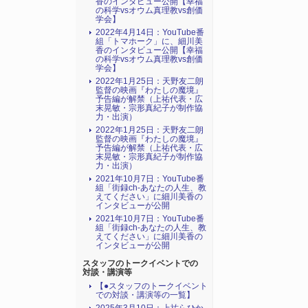
香のインタビュー公開【幸福
の科学vsオウム真理教vs創価
学会】
2022年4月14日：YouTube番
組「トマホーク」に、細川美
香のインタビュー公開【幸福
の科学vsオウム真理教vs創価
学会】
2022年1月25日：天野友二朗
監督の映画『わたしの魔境』
予告編が解禁（上祐代表・広
末晃敏・宗形真紀子が制作協
力・出演）
2022年1月25日：天野友二朗
監督の映画『わたしの魔境』
予告編が解禁（上祐代表・広
末晃敏・宗形真紀子が制作協
力・出演）
2021年10月7日：YouTube番
組「街録ch-あなたの人生、教
えてください」に細川美香の
インタビューが公開
2021年10月7日：YouTube番
組「街録ch-あなたの人生、教
えてください」に細川美香の
インタビューが公開
スタッフのトークイベントでの
対談・講演等
【●スタッフのトークイベント
での対談・講演等の一覧】