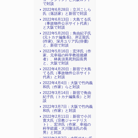
で対談
2022年6月28日：立川こしら
氏（落語家）と新宿で対談
2022年6月13日：大島てる氏
（事故物件公示サイト代表）
と大阪で対談
2022年5月20日：角由紀子氏
(元トカナ編集長)、岸正龍氏
(作家)、深月ユリア氏(俳優)
と、新宿で対談
2022年5月16日：宏洋氏（作
家、元幸福の科学教祖後継
者）、林眞須美死刑囚長男
と、大阪で対談
2022年4月20日：新宿で大島
てる氏（事故物件公示サイト
代表）と対談
2022年4月4日：大阪で竹内義
和氏（作家）らと対談
2022年3月14日：新宿で角由
紀子氏（トカナ編集長）と対
談
2022年3月7日：大阪で竹内義
和氏（作家）と対談
2022年2月11日：新宿で小川
寛大氏（宗教ジャーナリス
ト）、宏洋氏（作家、幸福の
科学総裁・大川隆法氏の長
男）と対談