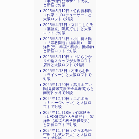
（事故物件公示サイト代表）
と新宿で対談
2025年5月12日：竹内義和氏
（作家・プロデューサー）と
大阪ロフトで対談
2025年4月7日：立川こしら氏
（落語立川流真打ち）と大阪
ロフトで対談
2025年3月24日：小川寛大氏
（『宗教問題』編集長）、宏
洋氏(元「幸福の科学」後継者)
と新宿ロフトで対談
2025年3月10日：上祐らひか
りの輪スタッフが大阪ロフト
店長と大阪ロフトで対談
2025年2月3日：村田らむ氏
（ライター）と大阪ロフトで
対談
2025年1月20日：髙井ホアン
氏(鬼畜米英漫画全集著者)らと
南阿佐ヶ谷で対談
2024年12月9日：ニポポ氏
（ミュージシャン）と大阪ロ
フトで対談
2024年11月18日：竹本良氏
（UFO研究家･大学教務）、宏
洋氏（幸福の科学開祖長男）
と新宿ロフトで対談
2024年11月4日：佐々木孫悟
空氏（お笑い芸人）と大阪ロ
フトで対談