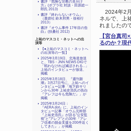
書評『危険な宗教の見分け
方』(ポプラ社 対談・田原総一
郎氏 2013)
2024年2月
書評『終わらないオウム』
ネルで、上
（鹿砦社 鈴木邦男・徐裕行
2013）
れましたの
書評『オウム事件 17年目の告
白』(扶桑社 2012)
【宮台真司
上祐のマスコミ・ネットへの出
るのか？現
演等
【●上祐のマスコミ・ネットへ
の出演等の一覧】
2025年3月19日、北海道放送
と、TBS・JNN NEWS DIGで
「戦わなければ滅ぼされる...」
上祐のインタビューが放送、
掲載
2025年3月18日、『週刊新
潮』3月27日号に、上祐へのイ
ンタビュー記事「地下鉄サリ
ンから30年 上祐史浩氏の告白
『アレフは今も危険だ』」が
掲載
2025年3月24日：
『AERA.dot』に、上祐のイン
タビュー記事「オウム元幹部
『上祐史浩氏』が語る"公安監
視"と"アレフ"との30年『アレ
フ信者の脱会支援を200件近く
してきた』」が掲載