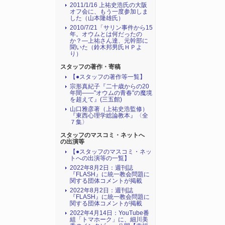
2011/1/16 上祐史浩氏の大阪
オフ会に、もう一度参加しま
した（山本隆雄氏）
2010/7/21「サリン事件から15
年。オウムとは何だったの
か？―上祐さん達、元幹部に
聞いた（鈴木邦男氏ＨＰよ
り）
スタッフの著作・寄稿
【●スタッフの著作等一覧】
宗形真紀子『二十歳からの20
年間――"オウムの青春"の魔境
を超えて』(三五館)
山口雅彦著（上祐史浩監修）
『東西心理学総論教本』〈全
７集〉
スタッフのマスコミ・ネットへ
の出演等
【●スタッフのマスコミ・ネッ
トへの出演等の一覧】
2022年8月2日：週刊誌
『FLASH』に統一教会問題に
関する団体コメントが掲載
2022年8月2日：週刊誌
『FLASH』に統一教会問題に
関する団体コメントが掲載
2022年4月14日：YouTube番
組「トマホーク」に、細川美