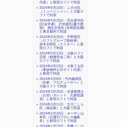
代表）と新宿ロフトで対談
2024年6月10日：ニポポ氏
（ミュージシャン）と大阪ロ
フトで対談
2024年5月25日：宮台真司氏
(社会学者)、許光俊氏(慶大教
授)、酒生文弥氏 (光寿院住職)
と東京都内で対談
2024年5月20日：平野悠氏
（ロフトグループ創始者）、
岩本太郎氏（ライター）と新
宿ロフトで対談
2024年5月13日：大阪ロフト
店長（創価学会二世）と大阪
ロフトで対談
2024年4月23日：大島てる氏
（事故物件公示サイト代表）
と新宿で対談
2024年4月8日：竹内義和氏
（作家・プロデューサー）と
大阪ロフトで対談
2024年3月26日：水道橋博士
（お笑いタレント、元参院議
員）と新宿ロフトで対談
2024年3月11日：立川こしら
氏（落語家）と大阪で対談
2024年2月26日：ターザン山
本氏（元週刊プロレス編集
長）と新宿ロフトで対談
2024年1月23日：安藤よしひ