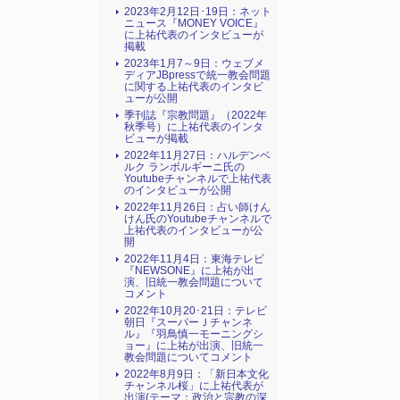
2023年2月12日･19日：ネット
ニュース『MONEY VOICE』
に上祐代表のインタビューが
掲載
2023年1月7～9日：ウェブメ
ディアJBpressで統一教会問題
に関する上祐代表のインタビ
ューが公開
季刊誌『宗教問題』（2022年
秋季号）に上祐代表のインタ
ビューが掲載
2022年11月27日：ハルデンベ
ルク ランボルギーニ氏の
Youtubeチャンネルで上祐代表
のインタビューが公開
2022年11月26日：占い師けん
けん氏のYoutubeチャンネルで
上祐代表のインタビューが公
開
2022年11月4日：東海テレビ
『NEWSONE』に上祐が出
演、旧統一教会問題について
コメント
2022年10月20･21日：テレビ
朝日『スーパーＪチャンネ
ル』『羽鳥慎一モーニングシ
ョー』に上祐が出演、旧統一
教会問題についてコメント
2022年8月9日：「新日本文化
チャンネル桜」に上祐代表が
出演(テーマ：政治と宗教の深