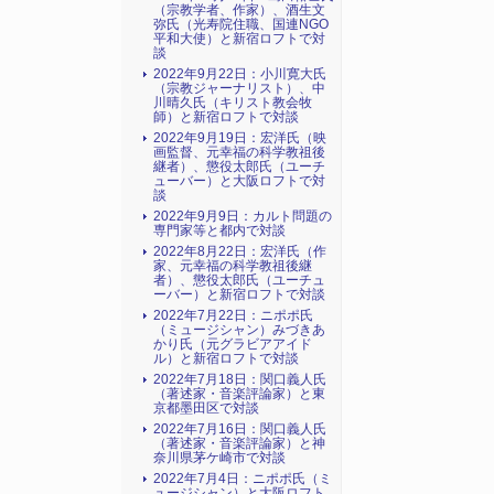
（宗教学者、作家）、酒生文
弥氏（光寿院住職、国連NGO
平和大使）と新宿ロフトで対
談
2022年9月22日：小川寛大氏
（宗教ジャーナリスト）、中
川晴久氏（キリスト教会牧
師）と新宿ロフトで対談
2022年9月19日：宏洋氏（映
画監督、元幸福の科学教祖後
継者）、懲役太郎氏（ユーチ
ューバー）と大阪ロフトで対
談
2022年9月9日：カルト問題の
専門家等と都内で対談
2022年8月22日：宏洋氏（作
家、元幸福の科学教祖後継
者）、懲役太郎氏（ユーチュ
ーバー）と新宿ロフトで対談
2022年7月22日：ニポポ氏
（ミュージシャン）みづきあ
かり氏（元グラビアアイド
ル）と新宿ロフトで対談
2022年7月18日：関口義人氏
（著述家・音楽評論家）と東
京都墨田区で対談
2022年7月16日：関口義人氏
（著述家・音楽評論家）と神
奈川県茅ケ崎市で対談
2022年7月4日：ニポポ氏（ミ
ュージシャン）と大阪ロフト