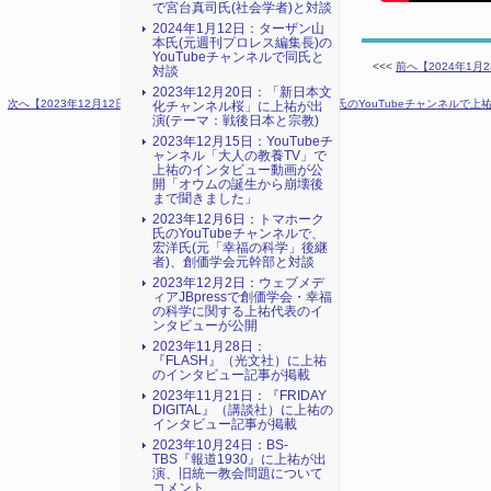
で宮台真司氏(社会学者)と対談
2024年1月12日：ターザン山
本氏(元週刊プロレス編集長)の
YouTubeチャンネルで同氏と
<<<
前へ【2024年1
対談
2023年12月20日：「新日本文
次へ【2023年12月12日・2024年2月22日：映画監督・小路谷秀樹氏のYouTubeチャン
化チャンネル桜」に上祐が出
演(テーマ：戦後日本と宗教)
2023年12月15日：YouTubeチ
ャンネル「大人の教養TV」で
上祐のインタビュー動画が公
開「オウムの誕生から崩壊後
まで聞きました」
2023年12月6日：トマホーク
氏のYouTubeチャンネルで、
宏洋氏(元「幸福の科学」後継
者)、創価学会元幹部と対談
2023年12月2日：ウェブメデ
ィアJBpressで創価学会・幸福
の科学に関する上祐代表のイ
ンタビューが公開
2023年11月28日：
『FLASH』（光文社）に上祐
のインタビュー記事が掲載
2023年11月21日：『FRIDAY
DIGITAL』（講談社）に上祐の
インタビュー記事が掲載
2023年10月24日：BS-
TBS『報道1930』に上祐が出
演、旧統一教会問題について
コメント