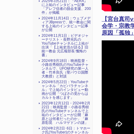
2025年3月21日：『AERA』
に上祐のインタビュー記事
「アレフ信者の脱会支援、200
件」が掲載
【宮台真司v
2024年11月14日：ウェブメデ
ィアJBpressで、統一教会に関
会学・宗教学
する上祐のインタビュー記事
が公開
原因「孤独
2024年11月1日：ビデオジャ
ーナリスト・長野光氏の
YouTubeチャンネルに上祐が
出演「【上祐史浩が語る】旧
統一教会 元広報部長 懺悔の
書」
2024年9月18日：映画監督・
小路谷秀樹氏のYouTubeチャ
ンネルで、UFO研究の第一人
者・竹本良氏（聖パウロ国際
大教授）と対談
2024年5月22日：YouTubeチ
ャンネル「カピバラチャンネ
ル」で上祐のインタビュー動
画が公開「つばさの党からは
カルトを感じます」
2023年12月12日・2024年2月
22日：映画監督・小路谷秀樹
氏のYouTubeチャンネルで上
祐のインタビューが公開「麻
原とは何者だったのか」「麻
原彰晃 ハルマゲドンの謎」
2024年2月2日･6日：トマホー
ク氏(YouTuber)のチャンネル