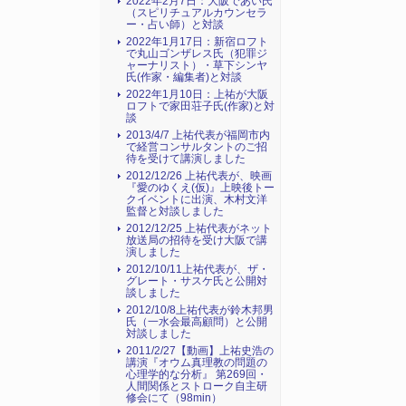
2022年2月7日：大阪であい氏
（スピリチュアルカウンセラ
ー・占い師）と対談
2022年1月17日：新宿ロフト
で丸山ゴンザレス氏（犯罪ジ
ャーナリスト）・草下シンヤ
氏(作家・編集者)と対談
2022年1月10日：上祐が大阪
ロフトで家田荘子氏(作家)と対
談
2013/4/7 上祐代表が福岡市内
で経営コンサルタントのご招
待を受けて講演しました
2012/12/26 上祐代表が、映画
『愛のゆくえ(仮)』上映後トー
クイベントに出演、木村文洋
監督と対談しました
2012/12/25 上祐代表がネット
放送局の招待を受け大阪で講
演しました
2012/10/11上祐代表が、ザ・
グレート・サスケ氏と公開対
談しました
2012/10/8上祐代表が鈴木邦男
氏（一水会最高顧問）と公開
対談しました
2011/2/27【動画】上祐史浩の
講演『オウム真理教の問題の
心理学的な分析』 第269回・
人間関係とストローク自主研
修会にて（98min）