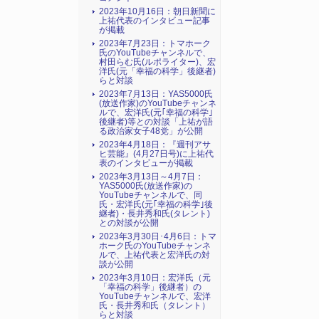
2023年10月16日：朝日新聞に
上祐代表のインタビュー記事
が掲載
2023年7月23日：トマホーク
氏のYouTubeチャンネルで、
村田らむ氏(ルポライター)、宏
洋氏(元「幸福の科学」後継者)
らと対談
2023年7月13日：YAS5000氏
(放送作家)のYouTubeチャンネ
ルで、宏洋氏(元｢幸福の科学｣
後継者)等との対談「上祐が語
る政治家女子48党」が公開
2023年4月18日：『週刊アサ
ヒ芸能』(4月27日号)に上祐代
表のインタビューが掲載
2023年3月13日～4月7日：
YAS5000氏(放送作家)の
YouTubeチャンネルで、同
氏・宏洋氏(元｢幸福の科学｣後
継者)・長井秀和氏(タレント)
との対談が公開
2023年3月30日･4月6日：トマ
ホーク氏のYouTubeチャンネ
ルで、上祐代表と宏洋氏の対
談が公開
2023年3月10日：宏洋氏（元
「幸福の科学」後継者）の
YouTubeチャンネルで、宏洋
氏・長井秀和氏（タレント）
らと対談