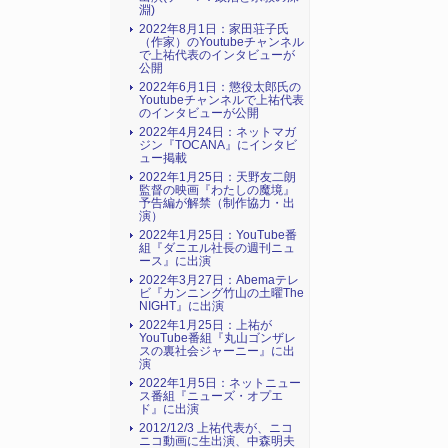
淵)
2022年8月1日：家田荘子氏
（作家）のYoutubeチャンネル
で上祐代表のインタビューが
公開
2022年6月1日：懲役太郎氏の
Youtubeチャンネルで上祐代表
のインタビューが公開
2022年4月24日：ネットマガ
ジン『TOCANA』にインタビ
ュー掲載
2022年1月25日：天野友二朗
監督の映画『わたしの魔境』
予告編が解禁（制作協力・出
演）
2022年1月25日：YouTube番
組『ダニエル社長の週刊ニュ
ース』に出演
2022年3月27日：Abemaテレ
ビ『カンニング竹山の土曜The
NIGHT』に出演
2022年1月25日：上祐が
YouTube番組『丸山ゴンザレ
スの裏社会ジャーニー』に出
演
2022年1月5日：ネットニュー
ス番組『ニューズ・オプエ
ド』に出演
2012/12/3 上祐代表が、ニコ
ニコ動画に生出演、中森明夫