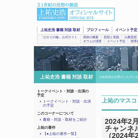
上祐史浩 書籍 対談 取材
プロフィール
イベント予定
「ひかりの輪」公式サイト
団体の概要
思想と実践
仏教思想
オウムの清算
イベント予定
指導
上祐史浩 書籍 対談 取材
上祐史浩がお受けしたテレ
トークイベント・対談・出演の
予定
上祐のマスコ
トークイベント・対談・出演
の予定
このコーナーについて
書籍・対談・取材をご紹介
2024年2
チャンネ
上祐の著作
【●上祐の著作一覧】
（2024年