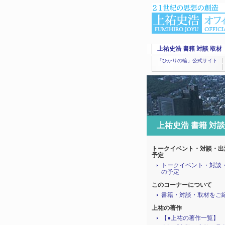
上祐史浩 書籍 対談 取材
「ひかりの輪」公式サイト
上祐史浩 書籍 対談
トークイベント・対談・出
予定
トークイベント・対談
の予定
このコーナーについて
書籍・対談・取材をご
上祐の著作
【●上祐の著作一覧】