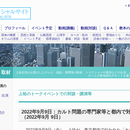
プロフィール
イベント予定
動画[講義]
動画[対談]
Ｑ＆Ａ
教本の
団体の概要
思想と実践
仏教思想
心理学
ヨーガ・気功
瞑想法
聖地めぐり
内
オウムの清算
イベント予定
指導員紹介
書籍・対談・取材
読者の皆様へ
一般の方
 取材
上祐史浩がお受けしたテレビ・雑誌・新聞等の取材、トークショーや講演などの出演、
方々との聖地巡礼やネットを通
演の
上祐のトークイベントでの対談・講演等
・出演
2022年9月9日：カルト問題の専門家等と都内で
紹介
（2022年9月 9日）
2022年9月9日（金）、上祐が、東京都内で行われた「