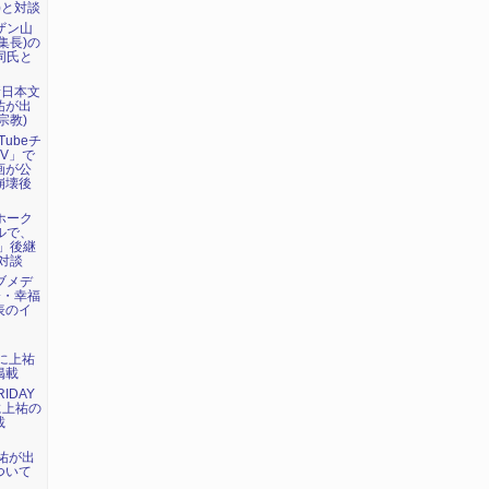
)と対談
ーザン山
集長)の
で同氏と
新日本文
祐が出
宗教)
Tubeチ
V」で
画が公
崩壊後
マホーク
ネルで、
」後継
対談
ェブメデ
会・幸福
表のイ
）に上祐
掲載
IDAY
に上祐の
載
上祐が出
ついて