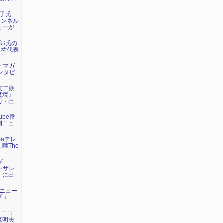
荘子氏
ャンネル
ューが
太郎氏の
上祐代表
ットマガ
ンタビ
野友二朗
魔境』
力・出
ube番
刊ニュ
maテレ
曜The
が
ゴンザレ
』に出
トニュー
プエ
が、ニコ
森明夫