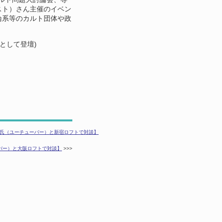
スト）さん主催のイベン
論系等のカルト団体や政
として登壇)
郎氏（ユーチューバー）と新宿ロフトで対談】
ーバー）と大阪ロフトで対談】
>>>