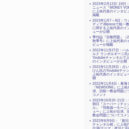
2023年2月12日･19
ニュース『MONEY VO
に上祐代表のインタビ
掲載
2023年1月7～9日：
ディアJBpressで統一
に関する上祐代表のイ
ューが公開
季刊誌『宗教問題』（2
秋季号）に上祐代表の
ビューが掲載
2022年11月27日：ハ
ルク ランボルギーニ氏
Youtubeチャンネルで
のインタビューが公開
2022年11月26日：占
けん氏のYoutubeチャ
上祐代表のインタビュ
開
2022年11月4日：東
『NEWSONE』に上祐
演、旧統一教会問題に
コメント
2022年10月20･21日
朝日『スーパーＪチャ
ル』『羽鳥慎一モーニ
ョー』に上祐が出演、
教会問題についてコメ
2022年8月9日：「新
チャンネル桜」に上祐
出演(テーマ：政治と宗