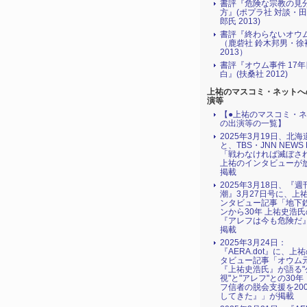
書評『危険な宗教の見
方』(ポプラ社 対談・
郎氏 2013)
書評『終わらないオウ
（鹿砦社 鈴木邦男・徐
2013）
書評『オウム事件 17
白』(扶桑社 2012)
上祐のマスコミ・ネットへ
演等
【●上祐のマスコミ・
の出演等の一覧】
2025年3月19日、北
と、TBS・JNN NEWS 
「戦わなければ滅ぼされる
上祐のインタビューが
掲載
2025年3月18日、『週
潮』3月27日号に、上
ンタビュー記事「地下
ンから30年 上祐史浩
『アレフは今も危険だ
掲載
2025年3月24日：
『AERA.dot』に、上
タビュー記事「オウム
『上祐史浩氏』が語る"
視"と"アレフ"との30
フ信者の脱会支援を20
してきた』」が掲載