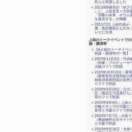
氏らと対談しました
2012/8/8発売の『atプ
』に、上祐史浩＋大田
「宗教の未来 オウム
を超克する」が掲載
2011/7/21 上祐代表
優・黒田勇樹さんのネ
レビに出演
上祐のトークイベントでの
談・講演等
【●上祐のトークイベ
対談・講演等の一覧】
2025年11月3日：竹
（作家・プロデューサ
大阪ロフトで対談
2025年10月13日：新
（新実智光元死刑囚の
林眞須美死刑囚の長男
ロフトで対談
2025年9月29日：立
氏（落語立川流真打ち
宿ロフトで対談
2025年8月4日：上祐
の輪スタッフが大阪ロ
長等と大阪ロフトで対
2025年7月7日：大島
（事故物件公示サイト
と大阪で対談
2025年6月16日：大