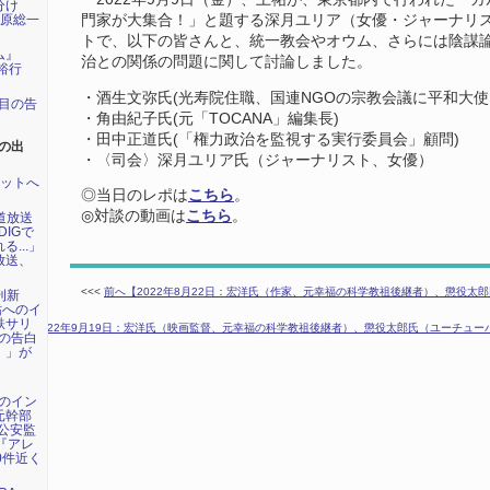
分け
田原総一
門家が大集合！」と題する深月ユリア（女優・ジャーナリ
トで、以下の皆さんと、統一教会やオウム、さらには陰謀
ム』
治との関係の問題に関して討論しました。
裕行
・酒生文弥氏(光寿院住職、国連NGOの宗教会議に平和大使
年目の告
・角由紀子氏(元「TOCANA」編集長)
・田中正道氏(「権力政治を監視する実行委員会」顧問)
の出
・〈司会〉深月ユリア氏（ジャーナリスト、女優）
ネットへ
◎当日のレポは
こちら
。
◎対談の動画は
こちら
。
海道放送
DIGで
...」
放送、
<<<
前へ【2022年8月22日：宏洋氏（作家、元幸福の科学教祖後継者）、懲役太
刊新
祐へのイ
鉄サリ
次へ【2022年9月19日：宏洋氏（映画監督、元幸福の科学教祖後継者）、懲役太郎氏（ユーチュ
氏の告白
』」が
祐のイン
元幹部
公安監
年『アレ
0件近く