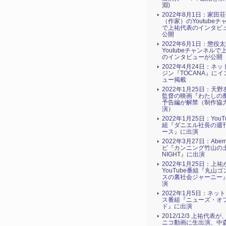
淵)
2022年8月1日：家田
（作家）のYoutubeチ
で上祐代表のインタビ
公開
2022年6月1日：懲役
Youtubeチャンネルで
のインタビューが公開
2022年4月24日：ネ
ジン『TOCANA』にイ
ュー掲載
2022年1月25日：天
監督の映画『わたしの
予告編が解禁（制作協
演）
2022年1月25日：YouT
組『ダニエル社長の週
ース』に出演
2022年3月27日：Abe
ビ『カンニング竹山の土
NIGHT』に出演
2022年1月25日：上祐
YouTube番組『丸山
スの裏社会ジャーニー
演
2022年1月5日：ネッ
ス番組『ニューズ・オ
ド』に出演
2012/12/3 上祐代表
ニコ動画に生出演、中