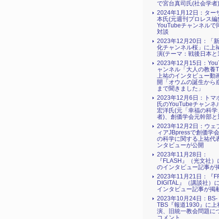
で宮台真司氏(社会学者
2024年1月12日：タ
本氏(元週刊プロレス編
YouTubeチャンネル
対談
2023年12月20日：「
化チャンネル桜」に上
演(テーマ：戦後日本と
2023年12月15日：You
ャンネル「大人の教養T
上祐のインタビュー動
開「オウムの誕生から
まで聞きました」
2023年12月6日：ト
氏のYouTubeチャン
宏洋氏(元「幸福の科学
者)、創価学会元幹部と
2023年12月2日：ウ
ィアJBpressで創価学
の科学に関する上祐代
ンタビューが公開
2023年11月28日：
『FLASH』（光文社
のインタビュー記事が
2023年11月21日：『FR
DIGITAL』（講談社）
インタビュー記事が掲
2023年10月24日：BS-
TBS『報道1930』に
演、旧統一教会問題に
コメント