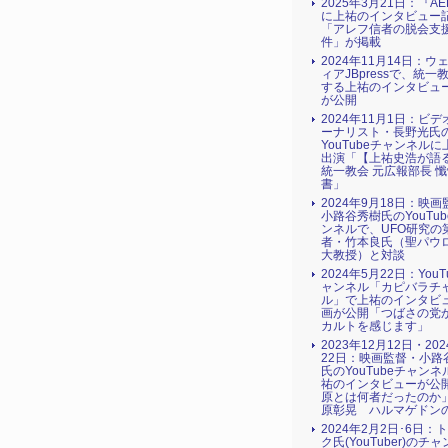
2025年3月21日：『AE
に上祐のインタビュー
「アレフ信者の脱会支援
件」が掲載
2024年11月14日：ウ
ィアJBpressで、統一
する上祐のインタビュ
が公開
2024年11月1日：ビ
ーナリスト・長野光氏
YouTubeチャンネル
出演「【上祐史浩が語
統一教会 元広報部長 
書」
2024年9月18日：映
小路谷秀樹氏のYouTu
ンネルで、UFO研究の
者・竹本良氏（聖パウ
大教授）と対談
2024年5月22日：YouT
ャンネル「カピバラチ
ル」で上祐のインタビ
画が公開「つばさの党
カルトを感じます」
2023年12月12日・20
22日：映画監督・小路
氏のYouTubeチャン
祐のインタビューが公
原とは何者だったのか
原彰晃 ハルマゲドン
2024年2月2日･6日：
ク氏(YouTuber)のチ