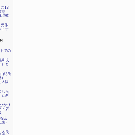
ラス13
俊寛
真理教
が、元俳
ットテ
対
ントでの
内義和氏
ー）と
実由紀氏
妻）、
と大阪
川こしら
）と新
らひかり
フト店
談
てる氏
代表）
島てる氏