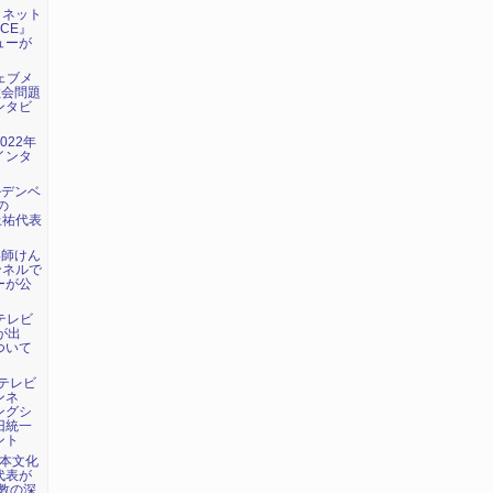
日：ネット
ICE』
ューが
ウェブメ
教会問題
ンタビ
022年
インタ
ルデンベ
の
上祐代表
い師けん
ンネルで
ーが公
海テレビ
が出
ついて
：テレビ
ンネ
ングシ
旧統一
ント
日本文化
代表が
教の深