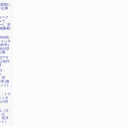
日新聞に
ー記事
マホーク
ネルで、
ー)、宏
後継者)
000氏
eチャンネ
の科学｣
祐が語
公開
週刊アサ
に上祐代
載
7日：
の
、同
科学｣後
ント)
6日：トマ
チャンネ
氏の対
洋氏（元
）の
で、宏洋
ント）