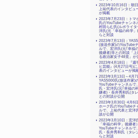
2023年10月16日：朝
上祐代表のインタビュ
が掲載
2023年7月23日：ト
氏のYouTubeチャン
村田らむ氏(ルポライタ
洋氏(元「幸福の科学」
らと対談
2023年7月13日：YAS5
(放送作家)のYouTub
ルで、宏洋氏(元｢幸福
後継者)等との対談「上
る政治家女子48党」が
2023年4月18日：『
ヒ芸能』(4月27日号)
表のインタビューが掲
2023年3月13日～4月
YAS5000氏(放送作家)
YouTubeチャンネルで
氏・宏洋氏(元｢幸福の
継者)・長井秀和氏(タレ
との対談が公開
2023年3月30日･4月
ホーク氏のYouTube
ルで、上祐代表と宏洋
談が公開
2023年3月10日：宏
「幸福の科学」後継者
YouTubeチャンネル
氏・長井秀和氏（タレ
らと対談