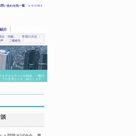
お問い合わせ先一覧
ＨＯＭＥ
紹介
省法「内観」
学習の方法
の声
ご連絡先
さまざまな方々との対談、一般の
じての交流などをご紹介します。
対談
カルト問題大討論会、専