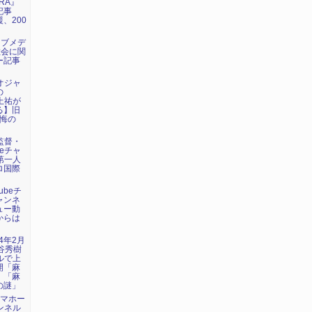
RA』
記事
、200
ェブメデ
教会に関
ー記事
デオジャ
の
に上祐が
る】旧
懺悔の
画監督・
beチャ
第一人
ロ国際
ubeチ
ャンネ
ュー動
からは
24年2月
谷秀樹
ネルで上
開「麻
」「麻
の謎」
トマホー
ャンネル