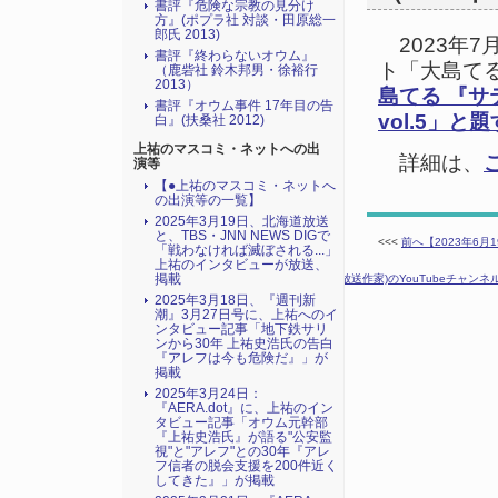
書評『危険な宗教の見分け
方』(ポプラ社 対談・田原総一
郎氏 2013)
2023年7
書評『終わらないオウム』
ト「大島て
（鹿砦社 鈴木邦男・徐裕行
2013）
島てる 『サ
書評『オウム事件 17年目の告
vol.5」と
白』(扶桑社 2012)
上祐のマスコミ・ネットへの出
詳細は、
演等
【●上祐のマスコミ・ネットへ
の出演等の一覧】
2025年3月19日、北海道放送
と、TBS・JNN NEWS DIGで
<<<
前へ【2023年6
「戦わなければ滅ぼされる...」
上祐のインタビューが放送、
掲載
次へ【2023年7月13日：YAS5000氏(放送作家)のYouTube
2025年3月18日、『週刊新
潮』3月27日号に、上祐へのイ
ンタビュー記事「地下鉄サリ
ンから30年 上祐史浩氏の告白
『アレフは今も危険だ』」が
掲載
2025年3月24日：
『AERA.dot』に、上祐のイン
タビュー記事「オウム元幹部
『上祐史浩氏』が語る"公安監
視"と"アレフ"との30年『アレ
フ信者の脱会支援を200件近く
してきた』」が掲載