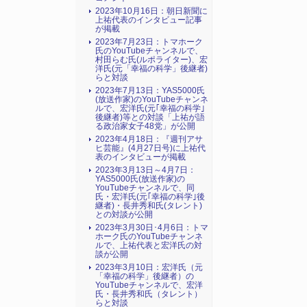
2023年10月16日：朝日新聞に
上祐代表のインタビュー記事
が掲載
2023年7月23日：トマホーク
氏のYouTubeチャンネルで、
村田らむ氏(ルポライター)、宏
洋氏(元「幸福の科学」後継者)
らと対談
2023年7月13日：YAS5000氏
(放送作家)のYouTubeチャンネ
ルで、宏洋氏(元｢幸福の科学｣
後継者)等との対談「上祐が語
る政治家女子48党」が公開
2023年4月18日：『週刊アサ
ヒ芸能』(4月27日号)に上祐代
表のインタビューが掲載
2023年3月13日～4月7日：
YAS5000氏(放送作家)の
YouTubeチャンネルで、同
氏・宏洋氏(元｢幸福の科学｣後
継者)・長井秀和氏(タレント)
との対談が公開
2023年3月30日･4月6日：トマ
ホーク氏のYouTubeチャンネ
ルで、上祐代表と宏洋氏の対
談が公開
2023年3月10日：宏洋氏（元
「幸福の科学」後継者）の
YouTubeチャンネルで、宏洋
氏・長井秀和氏（タレント）
らと対談