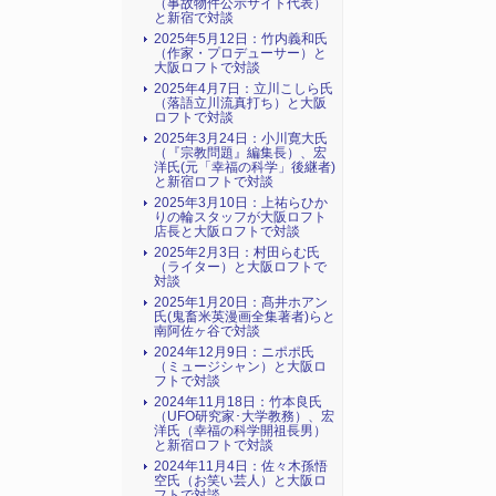
（事故物件公示サイト代表）
と新宿で対談
2025年5月12日：竹内義和氏
（作家・プロデューサー）と
大阪ロフトで対談
2025年4月7日：立川こしら氏
（落語立川流真打ち）と大阪
ロフトで対談
2025年3月24日：小川寛大氏
（『宗教問題』編集長）、宏
洋氏(元「幸福の科学」後継者)
と新宿ロフトで対談
2025年3月10日：上祐らひか
りの輪スタッフが大阪ロフト
店長と大阪ロフトで対談
2025年2月3日：村田らむ氏
（ライター）と大阪ロフトで
対談
2025年1月20日：髙井ホアン
氏(鬼畜米英漫画全集著者)らと
南阿佐ヶ谷で対談
2024年12月9日：ニポポ氏
（ミュージシャン）と大阪ロ
フトで対談
2024年11月18日：竹本良氏
（UFO研究家･大学教務）、宏
洋氏（幸福の科学開祖長男）
と新宿ロフトで対談
2024年11月4日：佐々木孫悟
空氏（お笑い芸人）と大阪ロ
フトで対談