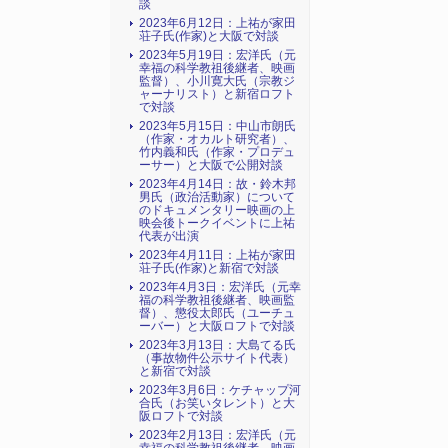
談
2023年6月12日：上祐が家田
荘子氏(作家)と大阪で対談
2023年5月19日：宏洋氏（元
幸福の科学教祖後継者、映画
監督）、小川寛大氏（宗教ジ
ャーナリスト）と新宿ロフト
で対談
2023年5月15日：中山市朗氏
（作家・オカルト研究者）、
竹内義和氏（作家・プロデュ
ーサー）と大阪で公開対談
2023年4月14日：故・鈴木邦
男氏（政治活動家）について
のドキュメンタリー映画の上
映会後トークイベントに上祐
代表が出演
2023年4月11日：上祐が家田
荘子氏(作家)と新宿で対談
2023年4月3日：宏洋氏（元幸
福の科学教祖後継者、映画監
督）、懲役太郎氏（ユーチュ
ーバー）と大阪ロフトで対談
2023年3月13日：大島てる氏
（事故物件公示サイト代表）
と新宿で対談
2023年3月6日：ケチャップ河
合氏（お笑いタレント）と大
阪ロフトで対談
2023年2月13日：宏洋氏（元