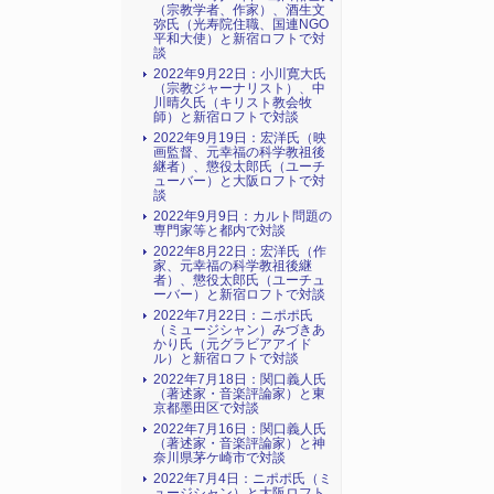
（宗教学者、作家）、酒生文
弥氏（光寿院住職、国連NGO
平和大使）と新宿ロフトで対
談
2022年9月22日：小川寛大氏
（宗教ジャーナリスト）、中
川晴久氏（キリスト教会牧
師）と新宿ロフトで対談
2022年9月19日：宏洋氏（映
画監督、元幸福の科学教祖後
継者）、懲役太郎氏（ユーチ
ューバー）と大阪ロフトで対
談
2022年9月9日：カルト問題の
専門家等と都内で対談
2022年8月22日：宏洋氏（作
家、元幸福の科学教祖後継
者）、懲役太郎氏（ユーチュ
ーバー）と新宿ロフトで対談
2022年7月22日：ニポポ氏
（ミュージシャン）みづきあ
かり氏（元グラビアアイド
ル）と新宿ロフトで対談
2022年7月18日：関口義人氏
（著述家・音楽評論家）と東
京都墨田区で対談
2022年7月16日：関口義人氏
（著述家・音楽評論家）と神
奈川県茅ケ崎市で対談
2022年7月4日：ニポポ氏（ミ
ュージシャン）と大阪ロフト