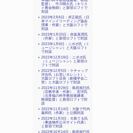
幸福の科学教祖後継者、映画
監督）、中川晴久氏（キリス
ト教会牧師）と新宿ロフトで
対談
2023年2月6日：岸正龍氏（日
本マインドリーディング協会
理事・作家）と大阪ロフトで
対談
2023年1月20日：赤坂真理氏
（作家）と新宿ロフトで対談
2023年1月9日：ニポポ氏（ミ
ュージシャン）と大阪ロフト
で対談
2022年12月19日：ニポポ氏
（ミュージシャン）と新宿ロ
フトで対談
2022年12月5日：ケチャップ
河合氏（お笑いタレント）、
大阪ロフト店長（創価学会二
世）と大阪ロフトで対談
2022年11月29日：島田裕巳氏
（宗教学者・作家）、宏洋氏
（元幸福の科学教祖後継者、
映画監督）と新宿ロフトで対
談
2022年11月14日：大阪で竹内
義和氏（作家）と公開対談
2022年11月3日：大島てる氏
（事故物件公示サイト代表）
と新宿で対談
2022年10月14日：島田裕巳氏