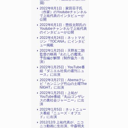
淵)
2022年8月1日：家田荘子氏
（作家）のYoutubeチャンネル
で上祐代表のインタビューが
公開
2022年6月1日：懲役太郎氏の
Youtubeチャンネルで上祐代表
のインタビューが公開
2022年4月24日：ネットマガ
ジン『TOCANA』にインタビ
ュー掲載
2022年1月25日：天野友二朗
監督の映画『わたしの魔境』
予告編が解禁（制作協力・出
演）
2022年1月25日：YouTube番
組『ダニエル社長の週刊ニュ
ース』に出演
2022年3月27日：Abemaテレ
ビ『カンニング竹山の土曜The
NIGHT』に出演
2022年1月25日：上祐が
YouTube番組『丸山ゴンザレ
スの裏社会ジャーニー』に出
演
2022年1月5日：ネットニュー
ス番組『ニューズ・オプエ
ド』に出演
2012/12/3 上祐代表が、ニコ
ニコ動画に生出演、中森明夫