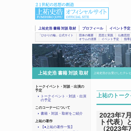
上祐史浩 書籍 対談 取材
プロフィール
イベント予定
「ひかりの輪」公式サイト
団体の概要
思想と実践
仏教思想
オウムの清算
イベント予定
指導
上祐史浩 書籍 対談 取材
上祐史浩がお受けしたテレ
トークイベント・対談・出演の
予定
上祐のトーク
トークイベント・対談・出演
の予定
このコーナーについて
書籍・対談・取材をご紹介
2023年
ト代表）
上祐の著作
【●上祐の著作一覧】
（2023年