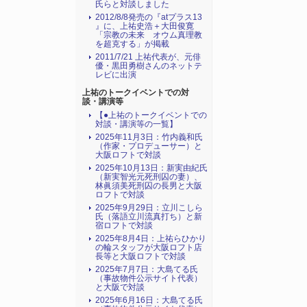
氏らと対談しました
2012/8/8発売の『atプラス13
』に、上祐史浩＋大田俊寛
「宗教の未来 オウム真理教
を超克する」が掲載
2011/7/21 上祐代表が、元俳
優・黒田勇樹さんのネットテ
レビに出演
上祐のトークイベントでの対
談・講演等
【●上祐のトークイベントでの
対談・講演等の一覧】
2025年11月3日：竹内義和氏
（作家・プロデューサー）と
大阪ロフトで対談
2025年10月13日：新実由紀氏
（新実智光元死刑囚の妻）、
林眞須美死刑囚の長男と大阪
ロフトで対談
2025年9月29日：立川こしら
氏（落語立川流真打ち）と新
宿ロフトで対談
2025年8月4日：上祐らひかり
の輪スタッフが大阪ロフト店
長等と大阪ロフトで対談
2025年7月7日：大島てる氏
（事故物件公示サイト代表）
と大阪で対談
2025年6月16日：大島てる氏