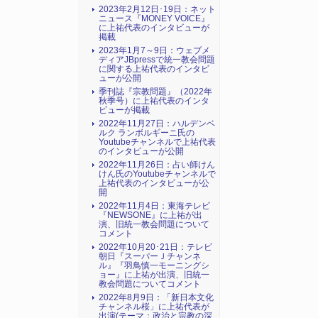
2023年2月12日･19日：ネット
ニュース『MONEY VOICE』
に上祐代表のインタビューが
掲載
2023年1月7～9日：ウェブメ
ディアJBpressで統一教会問題
に関する上祐代表のインタビ
ューが公開
季刊誌『宗教問題』（2022年
秋季号）に上祐代表のインタ
ビューが掲載
2022年11月27日：ハルデンベ
ルク ランボルギーニ氏の
Youtubeチャンネルで上祐代表
のインタビューが公開
2022年11月26日：占い師けん
けん氏のYoutubeチャンネルで
上祐代表のインタビューが公
開
2022年11月4日：東海テレビ
『NEWSONE』に上祐が出
演、旧統一教会問題について
コメント
2022年10月20･21日：テレビ
朝日『スーパーＪチャンネ
ル』『羽鳥慎一モーニングシ
ョー』に上祐が出演、旧統一
教会問題についてコメント
2022年8月9日：「新日本文化
チャンネル桜」に上祐代表が
出演(テーマ：政治と宗教の深