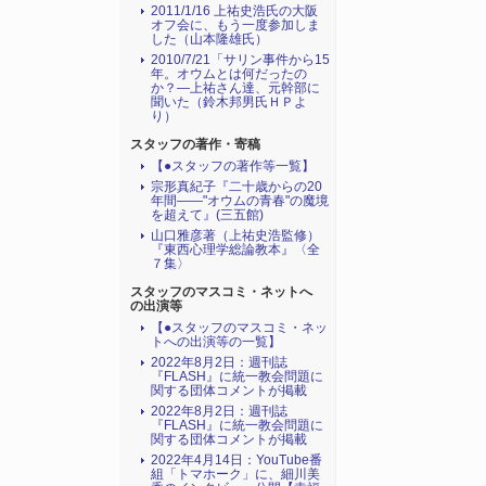
2011/1/16 上祐史浩氏の大阪
オフ会に、もう一度参加しま
した（山本隆雄氏）
2010/7/21「サリン事件から15
年。オウムとは何だったの
か？―上祐さん達、元幹部に
聞いた（鈴木邦男氏ＨＰよ
り）
スタッフの著作・寄稿
【●スタッフの著作等一覧】
宗形真紀子『二十歳からの20
年間――"オウムの青春"の魔境
を超えて』(三五館)
山口雅彦著（上祐史浩監修）
『東西心理学総論教本』〈全
７集〉
スタッフのマスコミ・ネットへ
の出演等
【●スタッフのマスコミ・ネッ
トへの出演等の一覧】
2022年8月2日：週刊誌
『FLASH』に統一教会問題に
関する団体コメントが掲載
2022年8月2日：週刊誌
『FLASH』に統一教会問題に
関する団体コメントが掲載
2022年4月14日：YouTube番
組「トマホーク」に、細川美