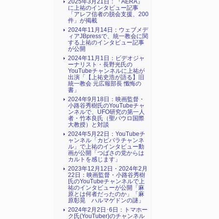
2025年3月21日：『AERA』
に上祐のインタビュー記事
「アレフ信者の脱会支援、200
件」が掲載
2024年11月14日：ウェブメデ
ィアJBpressで、統一教会に関
する上祐のインタビュー記事
が公開
2024年11月1日：ビデオジャ
ーナリスト・長野光氏の
YouTubeチャンネルに上祐が
出演「【上祐史浩が語る】旧
統一教会 元広報部長 懺悔の
書」
2024年9月18日：映画監督・
小路谷秀樹氏のYouTubeチャ
ンネルで、UFO研究の第一人
者・竹本良氏（聖パウロ国際
大教授）と対談
2024年5月22日：YouTubeチ
ャンネル「カピバラチャンネ
ル」で上祐のインタビュー動
画が公開「つばさの党からは
カルトを感じます」
2023年12月12日・2024年2月
22日：映画監督・小路谷秀樹
氏のYouTubeチャンネルで上
祐のインタビューが公開「麻
原とは何者だったのか」「麻
原彰晃 ハルマゲドンの謎」
2024年2月2日･6日：トマホー
ク氏(YouTuber)のチャンネル