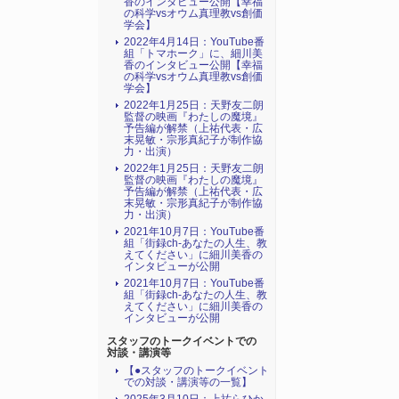
香のインタビュー公開【幸福
の科学vsオウム真理教vs創価
学会】
2022年4月14日：YouTube番
組「トマホーク」に、細川美
香のインタビュー公開【幸福
の科学vsオウム真理教vs創価
学会】
2022年1月25日：天野友二朗
監督の映画『わたしの魔境』
予告編が解禁（上祐代表・広
末晃敏・宗形真紀子が制作協
力・出演）
2022年1月25日：天野友二朗
監督の映画『わたしの魔境』
予告編が解禁（上祐代表・広
末晃敏・宗形真紀子が制作協
力・出演）
2021年10月7日：YouTube番
組「街録ch-あなたの人生、教
えてください」に細川美香の
インタビューが公開
2021年10月7日：YouTube番
組「街録ch-あなたの人生、教
えてください」に細川美香の
インタビューが公開
スタッフのトークイベントでの
対談・講演等
【●スタッフのトークイベント
での対談・講演等の一覧】