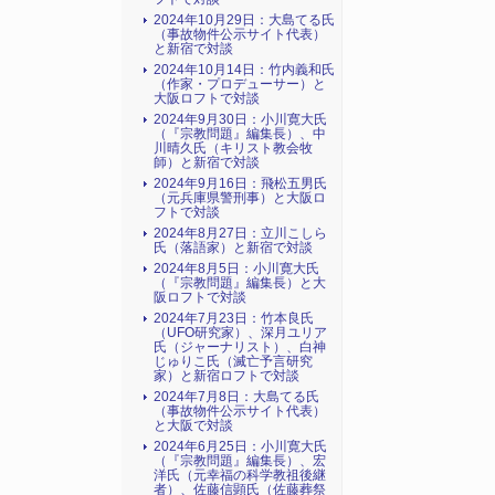
2024年10月29日：大島てる氏
（事故物件公示サイト代表）
と新宿で対談
2024年10月14日：竹内義和氏
（作家・プロデューサー）と
大阪ロフトで対談
2024年9月30日：小川寛大氏
（『宗教問題』編集長）、中
川晴久氏（キリスト教会牧
師）と新宿で対談
2024年9月16日：飛松五男氏
（元兵庫県警刑事）と大阪ロ
フトで対談
2024年8月27日：立川こしら
氏（落語家）と新宿で対談
2024年8月5日：小川寛大氏
（『宗教問題』編集長）と大
阪ロフトで対談
2024年7月23日：竹本良氏
（UFO研究家）、深月ユリア
氏（ジャーナリスト）、白神
じゅりこ氏（滅亡予言研究
家）と新宿ロフトで対談
2024年7月8日：大島てる氏
（事故物件公示サイト代表）
と大阪で対談
2024年6月25日：小川寛大氏
（『宗教問題』編集長）、宏
洋氏（元幸福の科学教祖後継
者）、佐藤信顕氏（佐藤葬祭