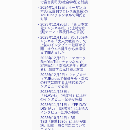
で宮台真司氏(社会学者)と対談
2024年1月12日：ターザン山
本氏(元週刊プロレス編集長)の
YouTubeチャンネルで同氏と
対談
2023年12月20日：「新日本文
化チャンネル桜」に上祐が出
演(テーマ：戦後日本と宗教)
2023年12月15日：YouTubeチ
ャンネル「大人の教養TV」で
上祐のインタビュー動画が公
開「オウムの誕生から崩壊後
まで聞きました」
2023年12月6日：トマホーク
氏のYouTubeチャンネルで、
宏洋氏(元「幸福の科学」後継
者)、創価学会元幹部と対談
2023年12月2日：ウェブメデ
ィアJBpressで創価学会・幸福
の科学に関する上祐代表のイ
ンタビューが公開
2023年11月28日：
『FLASH』（光文社）に上祐
のインタビュー記事が掲載
2023年11月21日：『FRIDAY
DIGITAL』（講談社）に上祐の
インタビュー記事が掲載
2023年10月24日：BS-
TBS『報道1930』に上祐が出
演、旧統一教会問題について
コメント