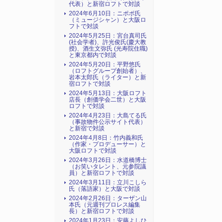
代表）と新宿ロフトで対談
2024年6月10日：ニポポ氏
（ミュージシャン）と大阪ロ
フトで対談
2024年5月25日：宮台真司氏
(社会学者)、許光俊氏(慶大教
授)、酒生文弥氏 (光寿院住職)
と東京都内で対談
2024年5月20日：平野悠氏
（ロフトグループ創始者）、
岩本太郎氏（ライター）と新
宿ロフトで対談
2024年5月13日：大阪ロフト
店長（創価学会二世）と大阪
ロフトで対談
2024年4月23日：大島てる氏
（事故物件公示サイト代表）
と新宿で対談
2024年4月8日：竹内義和氏
（作家・プロデューサー）と
大阪ロフトで対談
2024年3月26日：水道橋博士
（お笑いタレント、元参院議
員）と新宿ロフトで対談
2024年3月11日：立川こしら
氏（落語家）と大阪で対談
2024年2月26日：ターザン山
本氏（元週刊プロレス編集
長）と新宿ロフトで対談
2024年1月23日：安藤よしひ