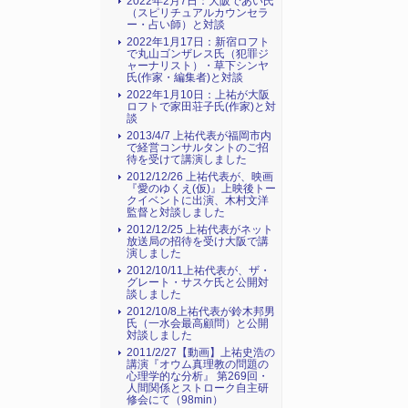
2022年2月7日：大阪であい氏
（スピリチュアルカウンセラ
ー・占い師）と対談
2022年1月17日：新宿ロフト
で丸山ゴンザレス氏（犯罪ジ
ャーナリスト）・草下シンヤ
氏(作家・編集者)と対談
2022年1月10日：上祐が大阪
ロフトで家田荘子氏(作家)と対
談
2013/4/7 上祐代表が福岡市内
で経営コンサルタントのご招
待を受けて講演しました
2012/12/26 上祐代表が、映画
『愛のゆくえ(仮)』上映後トー
クイベントに出演、木村文洋
監督と対談しました
2012/12/25 上祐代表がネット
放送局の招待を受け大阪で講
演しました
2012/10/11上祐代表が、ザ・
グレート・サスケ氏と公開対
談しました
2012/10/8上祐代表が鈴木邦男
氏（一水会最高顧問）と公開
対談しました
2011/2/27【動画】上祐史浩の
講演『オウム真理教の問題の
心理学的な分析』 第269回・
人間関係とストローク自主研
修会にて（98min）