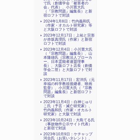
で氏（創価学会「被害者の
会」代表）、小川寛大氏
（『宗教問題』編集長）と新
宿ロフトで対談
2024年1月8日：竹内義和氏
（作家・オカルト研究家）等
と大阪ロフトで対談
2023年12月17日：上祐と宗形
が赤坂真理氏（作家）と新宿
ロフトで対談
2023年12月4日：小川寛大氏
（『宗教問題』編集長）、山
本隆雄氏（宗教法人ブローカ
ー、日本霊能者連盟理事
長）、大阪ロフト店長（創価
学会二世）と大阪ロフトで対
談
2023年11月17日：宏洋氏（元
幸福の科学教祖後継者、映画
監督）、小川寛大氏（『宗教
問題』編集長）と新宿ロフト
で対談
2023年11月4日：白神じゅり
こ氏（予言・滅亡研究家）、
竹内義和氏（作家・オカルト
研究家）と大阪で対談
2023年10月24日：大島てる氏
（事故物件公示サイト代表）
と新宿で対談
2023年10月9日：ケチャップ
河合氏（お笑いタレント）、