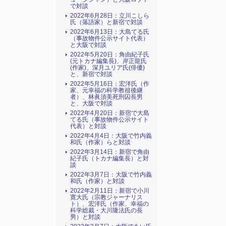
で対談
2022年6月28日：立川こしら
氏（落語家）と新宿で対談
2022年6月13日：大島てる氏
（事故物件公示サイト代表）
と大阪で対談
2022年5月20日：角由紀子氏
(元トカナ編集長)、岸正龍氏
(作家)、深月ユリア氏(俳優)
と、新宿で対談
2022年5月16日：宏洋氏（作
家、元幸福の科学教祖後継
者）、林眞須美死刑囚長男
と、大阪で対談
2022年4月20日：新宿で大島
てる氏（事故物件公示サイト
代表）と対談
2022年4月4日：大阪で竹内義
和氏（作家）らと対談
2022年3月14日：新宿で角由
紀子氏（トカナ編集長）と対
談
2022年3月7日：大阪で竹内義
和氏（作家）と対談
2022年2月11日：新宿で小川
寛大氏（宗教ジャーナリス
ト）、宏洋氏（作家、幸福の
科学総裁・大川隆法氏の長
男）と対談