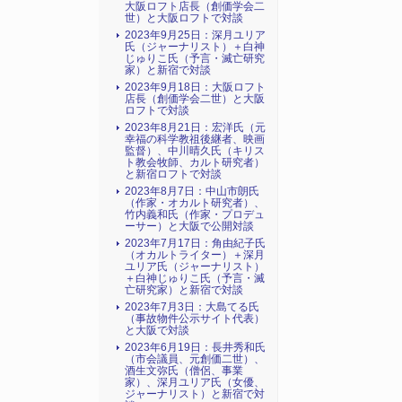
大阪ロフト店長（創価学会二
世）と大阪ロフトで対談
2023年9月25日：深月ユリア
氏（ジャーナリスト）＋白神
じゅりこ氏（予言・滅亡研究
家）と新宿で対談
2023年9月18日：大阪ロフト
店長（創価学会二世）と大阪
ロフトで対談
2023年8月21日：宏洋氏（元
幸福の科学教祖後継者、映画
監督）、中川晴久氏（キリス
ト教会牧師、カルト研究者）
と新宿ロフトで対談
2023年8月7日：中山市朗氏
（作家・オカルト研究者）、
竹内義和氏（作家・プロデュ
ーサー）と大阪で公開対談
2023年7月17日：角由紀子氏
（オカルトライター）＋深月
ユリア氏（ジャーナリスト）
＋白神じゅりこ氏（予言・滅
亡研究家）と新宿で対談
2023年7月3日：大島てる氏
（事故物件公示サイト代表）
と大阪で対談
2023年6月19日：長井秀和氏
（市会議員、元創価二世）、
酒生文弥氏（僧侶、事業
家）、深月ユリア氏（女優、
ジャーナリスト）と新宿で対