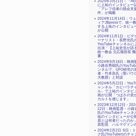
2025年3月21日：『AE
に上祐のインタビュー
「アレフ信者の脱会支援
件」が掲載
2024年11月14日：ウ
ィアJBpressで、統一
する上祐のインタビュ
が公開
2024年11月1日：ビ
ーナリスト・長野光氏
YouTubeチャンネル
出演「【上祐史浩が語
統一教会 元広報部長 
書」
2024年9月18日：映
小路谷秀樹氏のYouTu
ンネルで、UFO研究の
者・竹本良氏（聖パウ
大教授）と対談
2024年5月22日：YouT
ャンネル「カピバラチ
ル」で上祐のインタビ
画が公開「つばさの党
カルトを感じます」
2023年12月12日・20
22日：映画監督・小路
氏のYouTubeチャン
祐のインタビューが公
原とは何者だったのか
原彰晃 ハルマゲドン
2024年2月2日･6日：
ク氏(YouTuber)のチ