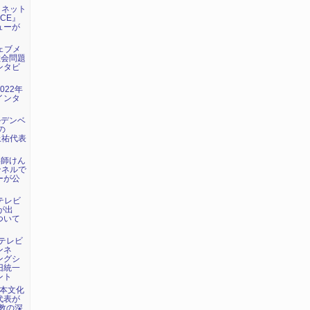
日：ネット
ICE』
ューが
ウェブメ
教会問題
ンタビ
022年
インタ
ルデンベ
の
上祐代表
い師けん
ンネルで
ーが公
海テレビ
が出
ついて
：テレビ
ンネ
ングシ
旧統一
ント
日本文化
代表が
教の深