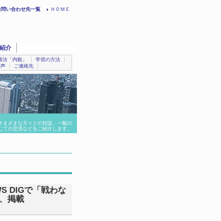
お問い合わせ先一覧
ＨＯＭＥ
紹介
省法「内観」
学習の方法
の声
ご連絡先
さまざまな方々との対談、一般の
じての交流などをご紹介します。
WS DIGで「戦わな
送、掲載