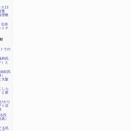
ラス13
俊寛
真理教
が、元俳
ットテ
対
ントでの
内義和氏
ー）と
実由紀氏
妻）、
と大阪
川こしら
）と新
らひかり
フト店
談
てる氏
代表）
島てる氏