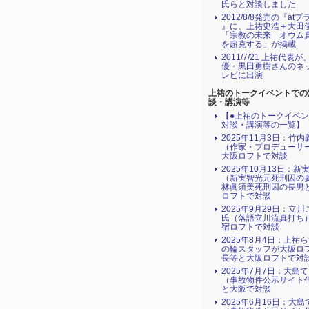
氏らと対談しました
2012/8/8発売の『atプ
』に、上祐史浩＋大田
「宗教の未来 オウム
を超克する」が掲載
2011/7/21 上祐代表
優・黒田勇樹さんのネ
レビに出演
上祐のトークイベントでの
談・講演等
【●上祐のトークイベ
対談・講演等の一覧】
2025年11月3日：竹
（作家・プロデューサ
大阪ロフトで対談
2025年10月13日：新
（新実智光元死刑囚の
林眞須美死刑囚の長男
ロフトで対談
2025年9月29日：立
氏（落語立川流真打ち
宿ロフトで対談
2025年8月4日：上祐
の輪スタッフが大阪ロ
長等と大阪ロフトで対
2025年7月7日：大島
（事故物件公示サイト
と大阪で対談
2025年6月16日：大