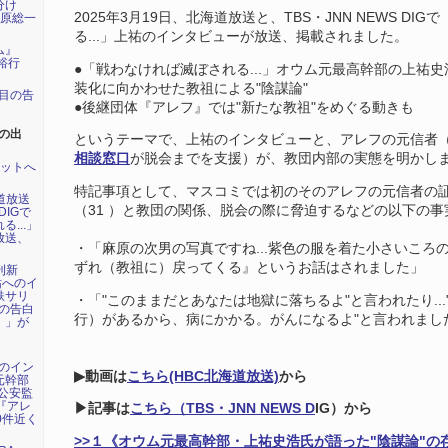
分け
2025年3月19日、北海道放送と、TBS・JNN NEWS DI
田原総一
る...」上祐のインタビューが放送、掲載されました。
ム』
裕行
●「戦わなければ滅ぼされる...」オウム元最高幹部の上祐
装化に向かわせた教祖による"陰謀論"
年目の告
●後継団体『アレフ』では"新たな教祖"をめぐる動きも
の出
というテーマで、上祐のインタビューと、アレフの元信者
相談窓口
が脱会までを支援）が、教団内部の実態を明かし
ネットへ
特記事項として、マスコミでは初のそのアレフの元信者の
海道放送
（31 ）と教団の関係、脱会の際に脅迫するなどの以下の
DIGで
...」
放送、
・「麻原の次男の写真ですね...紫色の服を着た小さいころ
ずれ（教祖に）戻ってくる』というお話はされました」
刊新
祐へのイ
鉄サリ
・「"このままだとあなたは地獄に落ちるよ"と言われたり..
氏の告白
行）があるから、病にかかる。がんになるよ"と言われまし
』」が
祐のイン
▶動画は
こちら(HBC北海道放送)
から
元幹部
公安監
年『アレ
▶記事は
こちら（TBS・JNN NEWS D
IG）から
0件近く
>>
１《オウム元最高幹部・上祐史浩氏が語った"陰謀論"の