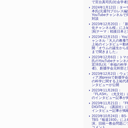
で宮台真司氏(社会学者
2024年1月12日：タ
本氏(元週刊プロレス編
YouTubeチャンネル
対談
2023年12月20日：「
化チャンネル桜」に上
演(テーマ：戦後日本と
2023年12月15日：You
ャンネル「大人の教養T
上祐のインタビュー動
開「オウムの誕生から
まで聞きました」
2023年12月6日：ト
氏のYouTubeチャン
宏洋氏(元「幸福の科学
者)、創価学会元幹部と
2023年12月2日：ウ
ィアJBpressで創価学
の科学に関する上祐代
ンタビューが公開
2023年11月28日：
『FLASH』（光文社
のインタビュー記事が
2023年11月21日：『FR
DIGITAL』（講談社）
インタビュー記事が掲
2023年10月24日：BS-
TBS『報道1930』に
演、旧統一教会問題に
コメント