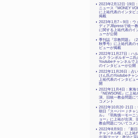
2023年2月12日･19
ニュース『MONEY VO
に上祐代表のインタビ
掲載
2023年1月7～9日：
ディアJBpressで統一
に関する上祐代表のイ
ューが公開
季刊誌『宗教問題』（2
秋季号）に上祐代表の
ビューが掲載
2022年11月27日：ハ
ルク ランボルギーニ氏
Youtubeチャンネルで
のインタビューが公開
2022年11月26日：占
けん氏のYoutubeチャ
上祐代表のインタビュ
開
2022年11月4日：東
『NEWSONE』に上祐
演、旧統一教会問題に
コメント
2022年10月20･21日
朝日『スーパーＪチャ
ル』『羽鳥慎一モーニ
ョー』に上祐が出演、
教会問題についてコメ
2022年8月9日：「新
チャンネル桜」に上祐
出演(テーマ：政治と宗