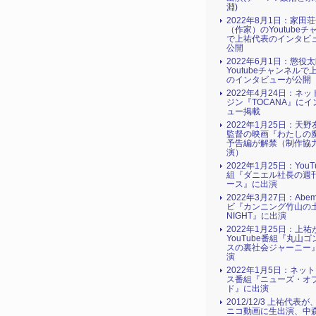
淵)
2022年8月1日：家田
（作家）のYoutubeチ
で上祐代表のインタビ
公開
2022年6月1日：懲役
Youtubeチャンネルで
のインタビューが公開
2022年4月24日：ネ
ジン『TOCANA』にイ
ュー掲載
2022年1月25日：天
監督の映画『わたしの
予告編が解禁（制作協
演）
2022年1月25日：YouT
組『ダニエル社長の週
ース』に出演
2022年3月27日：Abe
ビ『カンニング竹山の土
NIGHT』に出演
2022年1月25日：上祐
YouTube番組『丸山
スの裏社会ジャーニー
演
2022年1月5日：ネッ
ス番組『ニューズ・オ
ド』に出演
2012/12/3 上祐代表
ニコ動画に生出演、中