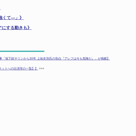
》
強くて
―
」》
"にする動きも》
記事「地下鉄サリンから30年 上祐史浩氏の告白『アレフは今も危険だ』」が掲載】
ネットへの出演等の一覧】】
>>>