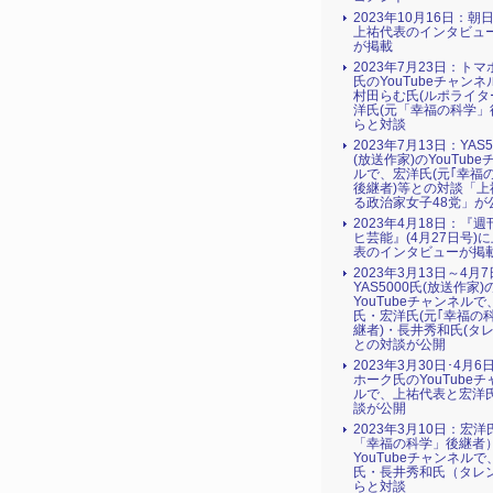
2023年10月16日：朝
上祐代表のインタビュ
が掲載
2023年7月23日：ト
氏のYouTubeチャン
村田らむ氏(ルポライタ
洋氏(元「幸福の科学」
らと対談
2023年7月13日：YAS5
(放送作家)のYouTub
ルで、宏洋氏(元｢幸福
後継者)等との対談「上
る政治家女子48党」が
2023年4月18日：『
ヒ芸能』(4月27日号)
表のインタビューが掲
2023年3月13日～4月
YAS5000氏(放送作家)
YouTubeチャンネルで
氏・宏洋氏(元｢幸福の
継者)・長井秀和氏(タレ
との対談が公開
2023年3月30日･4月
ホーク氏のYouTube
ルで、上祐代表と宏洋
談が公開
2023年3月10日：宏
「幸福の科学」後継者
YouTubeチャンネル
氏・長井秀和氏（タレ
らと対談