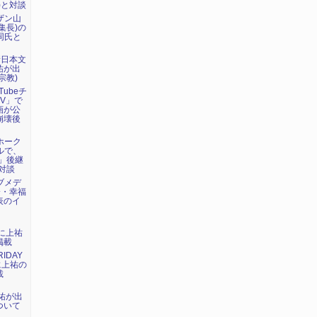
)と対談
ーザン山
集長)の
で同氏と
新日本文
祐が出
宗教)
Tubeチ
V」で
画が公
崩壊後
マホーク
ネルで、
」後継
対談
ェブメデ
会・幸福
表のイ
）に上祐
掲載
IDAY
に上祐の
載
上祐が出
ついて