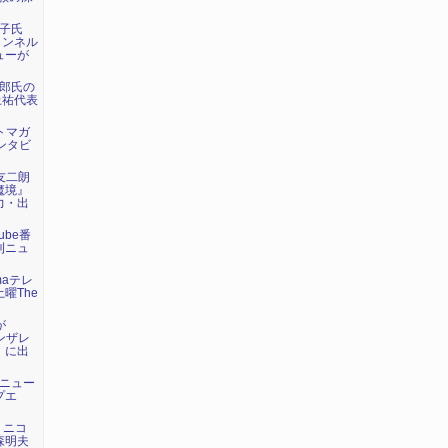
荘子氏
ャンネル
ューが
太郎氏の
上祐代表
ットマガ
ンタビ
野友二朗
魔境』
力・出
ube番
刊ニュ
maテレ
曜The
が
ゴンザレ
』に出
トニュー
プエ
が、ニコ
森明夫