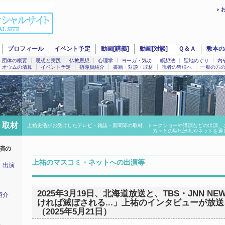
プロフィール
イベント予定
動画[講義]
動画[対談]
Ｑ＆Ａ
教本の
団体の概要
思想と実践
仏教思想
心理学
ヨーガ・気功
瞑想法
聖地めぐり
内
オウムの清算
イベント予定
指導員紹介
書籍・対談・取材
読者の皆様へ
一般の方
 取材
上祐史浩がお受けしたテレビ・雑誌・新聞等の取材、トークショーや講演などの出演、
方々との聖地巡礼やネットを通
演の
上祐のマスコミ・ネットへの出演等
・出演
2025年3月19日、北海道放送と、TBS・JNN NE
紹介
ければ滅ぼされる...」上祐のインタビューが放
（2025年5月21日）