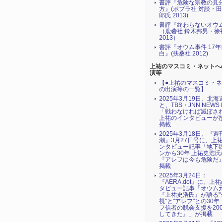
書評『危険な宗教の見
方』(ポプラ社 対談・
郎氏 2013)
書評『終わらないオウ
（鹿砦社 鈴木邦男・徐
2013）
書評『オウム事件 17
白』(扶桑社 2012)
上祐のマスコミ・ネットへ
演等
【●上祐のマスコミ・
の出演等の一覧】
2025年3月19日、北
と、TBS・JNN NEWS 
「戦わなければ滅ぼされる
上祐のインタビューが
掲載
2025年3月18日、『週
潮』3月27日号に、上
ンタビュー記事「地下
ンから30年 上祐史浩
『アレフは今も危険だ
掲載
2025年3月24日：
『AERA.dot』に、上
タビュー記事「オウム
『上祐史浩氏』が語る"
視"と"アレフ"との30
フ信者の脱会支援を20
してきた』」が掲載