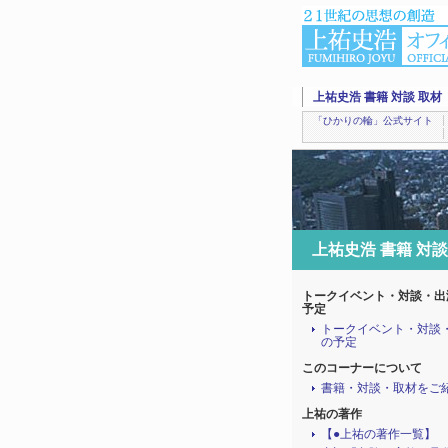
上祐史浩 書籍 対談 取材
「ひかりの輪」公式サイト
上祐史浩 書籍 対談
トークイベント・対談・出
予定
トークイベント・対談
の予定
このコーナーについて
書籍・対談・取材をご
上祐の著作
【●上祐の著作一覧】