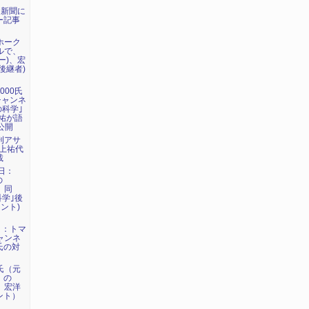
日新聞に
ー記事
マホーク
ネルで、
ー)、宏
後継者)
000氏
eチャンネ
の科学｣
祐が語
公開
週刊アサ
に上祐代
載
7日：
の
、同
科学｣後
ント)
6日：トマ
チャンネ
氏の対
洋氏（元
）の
で、宏洋
ント）