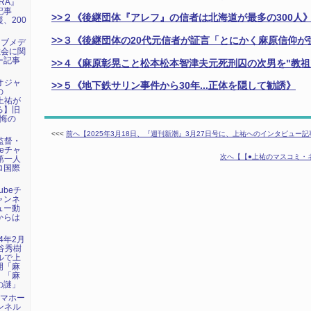
RA』
記事
>>
２《後継団体『アレフ』の信者は北海道が最多の
300
人
、200
>>
３《後継団体の
20
代元信者が証言「とにかく麻原信仰が
ェブメデ
教会に関
ー記事
>>
４《麻原彰晃こと松本松本智津夫元死刑囚の次男を"教祖
デオジャ
>>
５《地下鉄サリン事件から
30
年
...
正体を隠して勧誘》
の
に上祐が
る】旧
懺悔の
<<<
前へ【2025年3月18日、『週刊新潮』3月27日号に、上祐へのインタビュー
画監督・
beチャ
次へ【【●上祐のマスコミ・
第一人
ロ国際
ubeチ
ャンネ
ュー動
からは
24年2月
谷秀樹
ネルで上
開「麻
」「麻
の謎」
トマホー
ャンネル