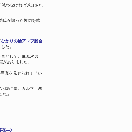
Gで「戦わなければ滅ぼされ
史浩氏が語った教団を武
（
ひかりの輪アレフ脱会
ました。
証言として、麻原次男
事実がありました。
の写真を見せられて『い
."お腹に悪いカルマ（悪
たね」
存在―》