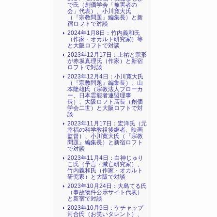
で氏（創価学会「被害者の
会」代表）、小川寛大氏
（『宗教問題』編集長）と新
宿ロフトで対談
2024年1月8日：竹内義和氏
（作家・オカルト研究家）等
と大阪ロフトで対談
2023年12月17日：上祐と宗形
が赤坂真理氏（作家）と新宿
ロフトで対談
2023年12月4日：小川寛大氏
（『宗教問題』編集長）、山
本隆雄氏（宗教法人ブローカ
ー、日本霊能者連盟理事
長）、大阪ロフト店長（創価
学会二世）と大阪ロフトで対
談
2023年11月17日：宏洋氏（元
幸福の科学教祖後継者、映画
監督）、小川寛大氏（『宗教
問題』編集長）と新宿ロフト
で対談
2023年11月4日：白神じゅり
こ氏（予言・滅亡研究家）、
竹内義和氏（作家・オカルト
研究家）と大阪で対談
2023年10月24日：大島てる氏
（事故物件公示サイト代表）
と新宿で対談
2023年10月9日：ケチャップ
河合氏（お笑いタレント）、