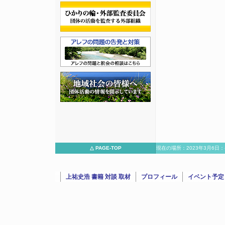
△ PAGE-TOP
現在の場所：2023年3月6日
河合氏（お笑いタレント）と大
上祐史浩 書籍 対談 取材
プロフィール
イベント予定