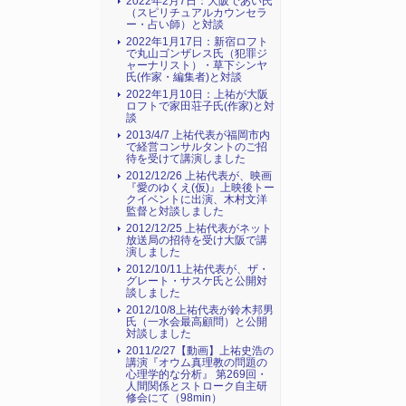
2022年2月7日：大阪であい氏
（スピリチュアルカウンセラ
ー・占い師）と対談
2022年1月17日：新宿ロフト
で丸山ゴンザレス氏（犯罪ジ
ャーナリスト）・草下シンヤ
氏(作家・編集者)と対談
2022年1月10日：上祐が大阪
ロフトで家田荘子氏(作家)と対
談
2013/4/7 上祐代表が福岡市内
で経営コンサルタントのご招
待を受けて講演しました
2012/12/26 上祐代表が、映画
『愛のゆくえ(仮)』上映後トー
クイベントに出演、木村文洋
監督と対談しました
2012/12/25 上祐代表がネット
放送局の招待を受け大阪で講
演しました
2012/10/11上祐代表が、ザ・
グレート・サスケ氏と公開対
談しました
2012/10/8上祐代表が鈴木邦男
氏（一水会最高顧問）と公開
対談しました
2011/2/27【動画】上祐史浩の
講演『オウム真理教の問題の
心理学的な分析』 第269回・
人間関係とストローク自主研
修会にて（98min）