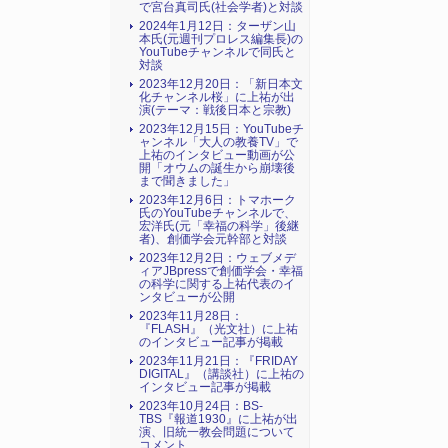
で宮台真司氏(社会学者)と対談
2024年1月12日：ターザン山
本氏(元週刊プロレス編集長)の
YouTubeチャンネルで同氏と
対談
2023年12月20日：「新日本文
化チャンネル桜」に上祐が出
演(テーマ：戦後日本と宗教)
2023年12月15日：YouTubeチ
ャンネル「大人の教養TV」で
上祐のインタビュー動画が公
開「オウムの誕生から崩壊後
まで聞きました」
2023年12月6日：トマホーク
氏のYouTubeチャンネルで、
宏洋氏(元「幸福の科学」後継
者)、創価学会元幹部と対談
2023年12月2日：ウェブメデ
ィアJBpressで創価学会・幸福
の科学に関する上祐代表のイ
ンタビューが公開
2023年11月28日：
『FLASH』（光文社）に上祐
のインタビュー記事が掲載
2023年11月21日：『FRIDAY
DIGITAL』（講談社）に上祐の
インタビュー記事が掲載
2023年10月24日：BS-
TBS『報道1930』に上祐が出
演、旧統一教会問題について
コメント