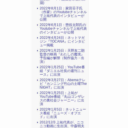
淵)
2022年8月1日：家田荘子氏
（作家）のYoutubeチャンネル
で上祐代表のインタビューが
公開
2022年6月1日：懲役太郎氏の
Youtubeチャンネルで上祐代表
のインタビューが公開
2022年4月24日：ネットマガ
ジン『TOCANA』にインタビ
ュー掲載
2022年1月25日：天野友二朗
監督の映画『わたしの魔境』
予告編が解禁（制作協力・出
演）
2022年1月25日：YouTube番
組『ダニエル社長の週刊ニュ
ース』に出演
2022年3月27日：Abemaテレ
ビ『カンニング竹山の土曜The
NIGHT』に出演
2022年1月25日：上祐が
YouTube番組『丸山ゴンザレ
スの裏社会ジャーニー』に出
演
2022年1月5日：ネットニュー
ス番組『ニューズ・オプエ
ド』に出演
2012/12/3 上祐代表が、ニコ
ニコ動画に生出演、中森明夫