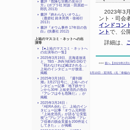
書評『危険な宗教の見分け
方』(ポプラ社 対談・田原総一
郎氏 2013)
2023年3
書評『終わらないオウム』
ント・司会
（鹿砦社 鈴木邦男・徐裕行
2013）
インドコン
書評『オウム事件 17年目の告
ント
で、公
白』(扶桑社 2012)
上祐のマスコミ・ネットへの出
詳細は、
演等
【●上祐のマスコミ・ネットへ
の出演等の一覧】
2025年3月19日、北海道放送
と、TBS・JNN NEWS DIGで
<<<
前へ【2023年2月
「戦わなければ滅ぼされる...」
上祐のインタビューが放送、
掲載
次へ【2023年3月10日：宏洋氏（元「幸福
2025年3月18日、『週刊新
潮』3月27日号に、上祐へのイ
ンタビュー記事「地下鉄サリ
ンから30年 上祐史浩氏の告白
『アレフは今も危険だ』」が
掲載
2025年3月24日：
『AERA.dot』に、上祐のイン
タビュー記事「オウム元幹部
『上祐史浩氏』が語る"公安監
視"と"アレフ"との30年『アレ
フ信者の脱会支援を200件近く
してきた』」が掲載