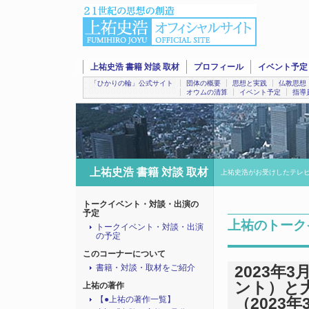
上祐史浩 書籍 対談 取材
プロフィール
イベント予定
「ひかりの輪」公式サイト
団体の概要
思想と実践
仏教思想
オウムの清算
イベント予定
指導
上祐史浩 書籍 対談 取材
上祐史浩がお受けしたテレ
トークイベント・対談・出演の
予定
上祐のトーク
トークイベント・対談・出演
の予定
このコーナーについて
書籍・対談・取材をご紹介
2023年
ント）と
上祐の著作
【●上祐の著作一覧】
（2023年