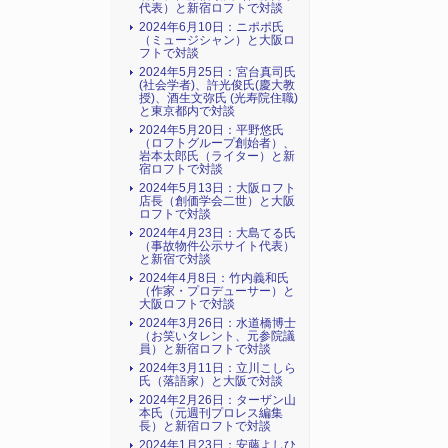
代表）と新宿ロフトで対談
2024年6月10日：ニポポ氏
（ミュージシャン）と大阪ロ
フトで対談
2024年5月25日：宮台真司氏
(社会学者)、許光俊氏(慶大教
授)、酒生文弥氏 (光寿院住職)
と東京都内で対談
2024年5月20日：平野悠氏
（ロフトグループ創始者）、
岩本太郎氏（ライター）と新
宿ロフトで対談
2024年5月13日：大阪ロフト
店長（創価学会二世）と大阪
ロフトで対談
2024年4月23日：大島てる氏
（事故物件公示サイト代表）
と新宿で対談
2024年4月8日：竹内義和氏
（作家・プロデューサー）と
大阪ロフトで対談
2024年3月26日：水道橋博士
（お笑いタレント、元参院議
員）と新宿ロフトで対談
2024年3月11日：立川こしら
氏（落語家）と大阪で対談
2024年2月26日：ターザン山
本氏（元週刊プロレス編集
長）と新宿ロフトで対談
2024年1月23日：安藤よしひ