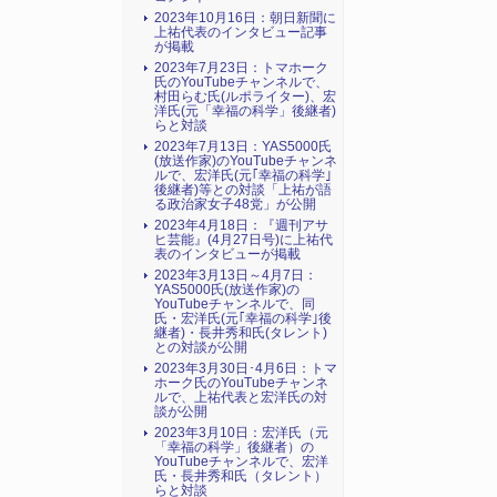
2023年10月16日：朝日新聞に
上祐代表のインタビュー記事
が掲載
2023年7月23日：トマホーク
氏のYouTubeチャンネルで、
村田らむ氏(ルポライター)、宏
洋氏(元「幸福の科学」後継者)
らと対談
2023年7月13日：YAS5000氏
(放送作家)のYouTubeチャンネ
ルで、宏洋氏(元｢幸福の科学｣
後継者)等との対談「上祐が語
る政治家女子48党」が公開
2023年4月18日：『週刊アサ
ヒ芸能』(4月27日号)に上祐代
表のインタビューが掲載
2023年3月13日～4月7日：
YAS5000氏(放送作家)の
YouTubeチャンネルで、同
氏・宏洋氏(元｢幸福の科学｣後
継者)・長井秀和氏(タレント)
との対談が公開
2023年3月30日･4月6日：トマ
ホーク氏のYouTubeチャンネ
ルで、上祐代表と宏洋氏の対
談が公開
2023年3月10日：宏洋氏（元
「幸福の科学」後継者）の
YouTubeチャンネルで、宏洋
氏・長井秀和氏（タレント）
らと対談