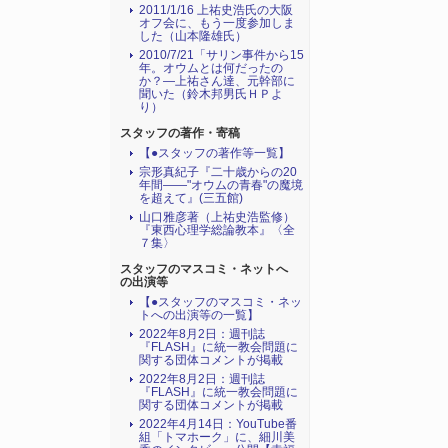
2011/1/16 上祐史浩氏の大阪
オフ会に、もう一度参加しま
した（山本隆雄氏）
2010/7/21「サリン事件から15
年。オウムとは何だったの
か？―上祐さん達、元幹部に
聞いた（鈴木邦男氏ＨＰよ
り）
スタッフの著作・寄稿
【●スタッフの著作等一覧】
宗形真紀子『二十歳からの20
年間――"オウムの青春"の魔境
を超えて』(三五館)
山口雅彦著（上祐史浩監修）
『東西心理学総論教本』〈全
７集〉
スタッフのマスコミ・ネットへ
の出演等
【●スタッフのマスコミ・ネッ
トへの出演等の一覧】
2022年8月2日：週刊誌
『FLASH』に統一教会問題に
関する団体コメントが掲載
2022年8月2日：週刊誌
『FLASH』に統一教会問題に
関する団体コメントが掲載
2022年4月14日：YouTube番
組「トマホーク」に、細川美