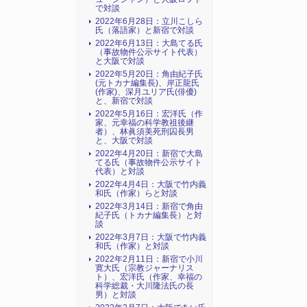
で対談
2022年6月28日：立川こしら
氏（落語家）と新宿で対談
2022年6月13日：大島てる氏
（事故物件公示サイト代表）
と大阪で対談
2022年5月20日：角由紀子氏
(元トカナ編集長)、岸正龍氏
(作家)、深月ユリア氏(俳優)
と、新宿で対談
2022年5月16日：宏洋氏（作
家、元幸福の科学教祖後継
者）、林眞須美死刑囚長男
と、大阪で対談
2022年4月20日：新宿で大島
てる氏（事故物件公示サイト
代表）と対談
2022年4月4日：大阪で竹内義
和氏（作家）らと対談
2022年3月14日：新宿で角由
紀子氏（トカナ編集長）と対
談
2022年3月7日：大阪で竹内義
和氏（作家）と対談
2022年2月11日：新宿で小川
寛大氏（宗教ジャーナリス
ト）、宏洋氏（作家、幸福の
科学総裁・大川隆法氏の長
男）と対談