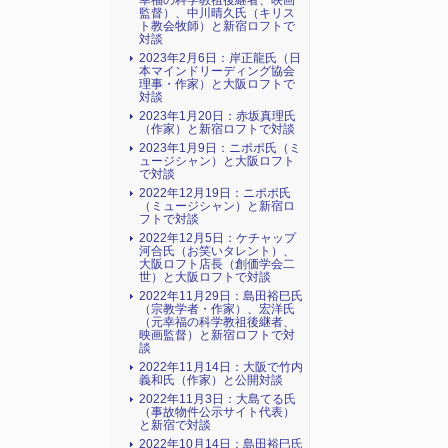
幸福の科学教祖後継者、映画
監督）、中川晴久氏（キリス
ト教会牧師）と新宿ロフトで
対談
2023年2月6日：岸正龍氏（日
本マインドリーディング協会
理事・作家）と大阪ロフトで
対談
2023年1月20日：赤坂真理氏
（作家）と新宿ロフトで対談
2023年1月9日：ニポポ氏（ミ
ュージシャン）と大阪ロフト
で対談
2022年12月19日：ニポポ氏
（ミュージシャン）と新宿ロ
フトで対談
2022年12月5日：ケチャップ
河合氏（お笑いタレント）、
大阪ロフト店長（創価学会二
世）と大阪ロフトで対談
2022年11月29日：島田裕巳氏
（宗教学者・作家）、宏洋氏
（元幸福の科学教祖後継者、
映画監督）と新宿ロフトで対
談
2022年11月14日：大阪で竹内
義和氏（作家）と公開対談
2022年11月3日：大島てる氏
（事故物件公示サイト代表）
と新宿で対談
2022年10月14日：島田裕巳氏