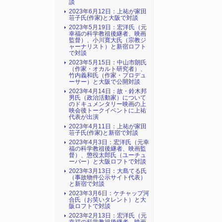
談
2023年6月12日：上祐が家田
荘子氏(作家)と大阪で対談
2023年5月19日：宏洋氏（元
幸福の科学教祖後継者、映画
監督）、小川寛大氏（宗教ジ
ャーナリスト）と新宿ロフト
で対談
2023年5月15日：中山市朗氏
（作家・オカルト研究者）、
竹内義和氏（作家・プロデュ
ーサー）と大阪で公開対談
2023年4月14日：故・鈴木邦
男氏（政治活動家）について
のドキュメンタリー映画の上
映会後トークイベントに上祐
代表が出演
2023年4月11日：上祐が家田
荘子氏(作家)と新宿で対談
2023年4月3日：宏洋氏（元幸
福の科学教祖後継者、映画監
督）、懲役太郎氏（ユーチュ
ーバー）と大阪ロフトで対談
2023年3月13日：大島てる氏
（事故物件公示サイト代表）
と新宿で対談
2023年3月6日：ケチャップ河
合氏（お笑いタレント）と大
阪ロフトで対談
2023年2月13日：宏洋氏（元