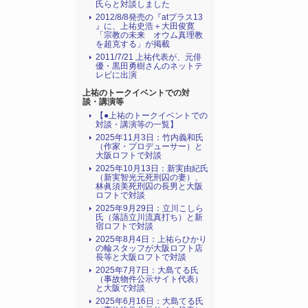
氏らと対談しました
2012/8/8発売の『atプラス13
』に、上祐史浩＋大田俊寛
「宗教の未来 オウム真理教
を超克する」が掲載
2011/7/21 上祐代表が、元俳
優・黒田勇樹さんのネットテ
レビに出演
上祐のトークイベントでの対
談・講演等
【●上祐のトークイベントでの
対談・講演等の一覧】
2025年11月3日：竹内義和氏
（作家・プロデューサー）と
大阪ロフトで対談
2025年10月13日：新実由紀氏
（新実智光元死刑囚の妻）、
林眞須美死刑囚の長男と大阪
ロフトで対談
2025年9月29日：立川こしら
氏（落語立川流真打ち）と新
宿ロフトで対談
2025年8月4日：上祐らひかり
の輪スタッフが大阪ロフト店
長等と大阪ロフトで対談
2025年7月7日：大島てる氏
（事故物件公示サイト代表）
と大阪で対談
2025年6月16日：大島てる氏