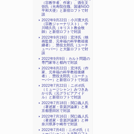
（宗教学者、作家）、酒生文
弥氏（光寿院住職、国連NGO
平和大使）と新宿ロフトで対
談
2022年9月22日：小川寛大氏
（宗教ジャーナリスト）、中
川晴久氏（キリスト教会牧
師）と新宿ロフトで対談
2022年9月19日：宏洋氏（映
画監督、元幸福の科学教祖後
継者）、懲役太郎氏（ユーチ
ューバー）と大阪ロフトで対
談
2022年9月9日：カルト問題の
専門家等と都内で対談
2022年8月22日：宏洋氏（作
家、元幸福の科学教祖後継
者）、懲役太郎氏（ユーチュ
ーバー）と新宿ロフトで対談
2022年7月22日：ニポポ氏
（ミュージシャン）みづきあ
かり氏（元グラビアアイド
ル）と新宿ロフトで対談
2022年7月18日：関口義人氏
（著述家・音楽評論家）と東
京都墨田区で対談
2022年7月16日：関口義人氏
（著述家・音楽評論家）と神
奈川県茅ケ崎市で対談
2022年7月4日：ニポポ氏（ミ
ュージシャン）と大阪ロフト