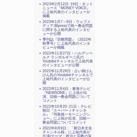
2023年2月12日･19日：ネット
ニュース『MONEY VOICE』
に上祐代表のインタビューが
掲載
2023年1月7～9日：ウェブメ
ディアJBpressで統一教会問題
に関する上祐代表のインタビ
ューが公開
季刊誌『宗教問題』（2022年
秋季号）に上祐代表のインタ
ビューが掲載
2022年11月27日：ハルデンベ
ルク ランボルギーニ氏の
Youtubeチャンネルで上祐代表
のインタビューが公開
2022年11月26日：占い師けん
けん氏のYoutubeチャンネルで
上祐代表のインタビューが公
開
2022年11月4日：東海テレビ
『NEWSONE』に上祐が出
演、旧統一教会問題について
コメント
2022年10月20･21日：テレビ
朝日『スーパーＪチャンネ
ル』『羽鳥慎一モーニングシ
ョー』に上祐が出演、旧統一
教会問題についてコメント
2022年8月9日：「新日本文化
チャンネル桜」に上祐代表が
出演(テーマ：政治と宗教の深