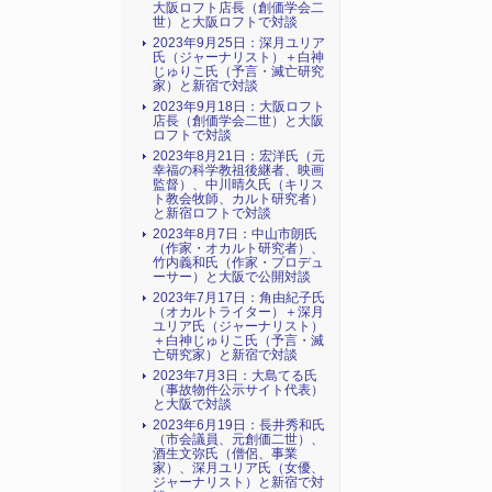
大阪ロフト店長（創価学会二
世）と大阪ロフトで対談
2023年9月25日：深月ユリア
氏（ジャーナリスト）＋白神
じゅりこ氏（予言・滅亡研究
家）と新宿で対談
2023年9月18日：大阪ロフト
店長（創価学会二世）と大阪
ロフトで対談
2023年8月21日：宏洋氏（元
幸福の科学教祖後継者、映画
監督）、中川晴久氏（キリス
ト教会牧師、カルト研究者）
と新宿ロフトで対談
2023年8月7日：中山市朗氏
（作家・オカルト研究者）、
竹内義和氏（作家・プロデュ
ーサー）と大阪で公開対談
2023年7月17日：角由紀子氏
（オカルトライター）＋深月
ユリア氏（ジャーナリスト）
＋白神じゅりこ氏（予言・滅
亡研究家）と新宿で対談
2023年7月3日：大島てる氏
（事故物件公示サイト代表）
と大阪で対談
2023年6月19日：長井秀和氏
（市会議員、元創価二世）、
酒生文弥氏（僧侶、事業
家）、深月ユリア氏（女優、
ジャーナリスト）と新宿で対