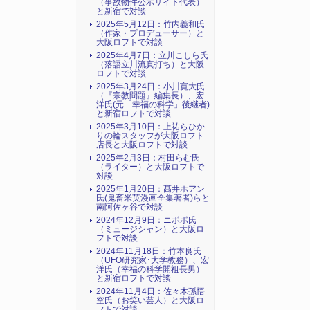
（事故物件公示サイト代表）
と新宿で対談
2025年5月12日：竹内義和氏
（作家・プロデューサー）と
大阪ロフトで対談
2025年4月7日：立川こしら氏
（落語立川流真打ち）と大阪
ロフトで対談
2025年3月24日：小川寛大氏
（『宗教問題』編集長）、宏
洋氏(元「幸福の科学」後継者)
と新宿ロフトで対談
2025年3月10日：上祐らひか
りの輪スタッフが大阪ロフト
店長と大阪ロフトで対談
2025年2月3日：村田らむ氏
（ライター）と大阪ロフトで
対談
2025年1月20日：髙井ホアン
氏(鬼畜米英漫画全集著者)らと
南阿佐ヶ谷で対談
2024年12月9日：ニポポ氏
（ミュージシャン）と大阪ロ
フトで対談
2024年11月18日：竹本良氏
（UFO研究家･大学教務）、宏
洋氏（幸福の科学開祖長男）
と新宿ロフトで対談
2024年11月4日：佐々木孫悟
空氏（お笑い芸人）と大阪ロ
フトで対談