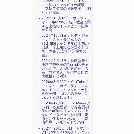
2025年3月21日：『AERA』
に上祐のインタビュー記事
「アレフ信者の脱会支援、200
件」が掲載
2024年11月14日：ウェブメデ
ィアJBpressで、統一教会に関
する上祐のインタビュー記事
が公開
2024年11月1日：ビデオジャ
ーナリスト・長野光氏の
YouTubeチャンネルに上祐が
出演「【上祐史浩が語る】旧
統一教会 元広報部長 懺悔の
書」
2024年9月18日：映画監督・
小路谷秀樹氏のYouTubeチャ
ンネルで、UFO研究の第一人
者・竹本良氏（聖パウロ国際
大教授）と対談
2024年5月22日：YouTubeチ
ャンネル「カピバラチャンネ
ル」で上祐のインタビュー動
画が公開「つばさの党からは
カルトを感じます」
2023年12月12日・2024年2月
22日：映画監督・小路谷秀樹
氏のYouTubeチャンネルで上
祐のインタビューが公開「麻
原とは何者だったのか」「麻
原彰晃 ハルマゲドンの謎」
2024年2月2日･6日：トマホー
ク氏(YouTuber)のチャンネル