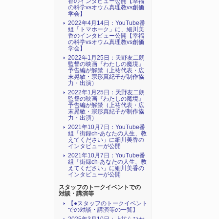
香のインタビュー公開【幸福
の科学vsオウム真理教vs創価
学会】
2022年4月14日：YouTube番
組「トマホーク」に、細川美
香のインタビュー公開【幸福
の科学vsオウム真理教vs創価
学会】
2022年1月25日：天野友二朗
監督の映画『わたしの魔境』
予告編が解禁（上祐代表・広
末晃敏・宗形真紀子が制作協
力・出演）
2022年1月25日：天野友二朗
監督の映画『わたしの魔境』
予告編が解禁（上祐代表・広
末晃敏・宗形真紀子が制作協
力・出演）
2021年10月7日：YouTube番
組「街録ch-あなたの人生、教
えてください」に細川美香の
インタビューが公開
2021年10月7日：YouTube番
組「街録ch-あなたの人生、教
えてください」に細川美香の
インタビューが公開
スタッフのトークイベントでの
対談・講演等
【●スタッフのトークイベント
での対談・講演等の一覧】