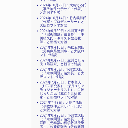
2024年10月29日：大島てる氏
（事故物件公示サイト代表）
と新宿で対談
2024年10月14日：竹内義和氏
（作家・プロデューサー）と
大阪ロフトで対談
2024年9月30日：小川寛大氏
（『宗教問題』編集長）、中
川晴久氏（キリスト教会牧
師）と新宿で対談
2024年9月16日：飛松五男氏
（元兵庫県警刑事）と大阪ロ
フトで対談
2024年8月27日：立川こしら
氏（落語家）と新宿で対談
2024年8月5日：小川寛大氏
（『宗教問題』編集長）と大
阪ロフトで対談
2024年7月23日：竹本良氏
（UFO研究家）、深月ユリア
氏（ジャーナリスト）、白神
じゅりこ氏（滅亡予言研究
家）と新宿ロフトで対談
2024年7月8日：大島てる氏
（事故物件公示サイト代表）
と大阪で対談
2024年6月25日：小川寛大氏
（『宗教問題』編集長）、宏
洋氏（元幸福の科学教祖後継
者）、佐藤信顕氏（佐藤葬祭