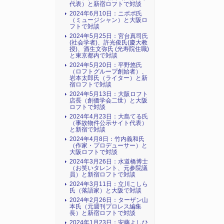
代表）と新宿ロフトで対談
2024年6月10日：ニポポ氏
（ミュージシャン）と大阪ロ
フトで対談
2024年5月25日：宮台真司氏
(社会学者)、許光俊氏(慶大教
授)、酒生文弥氏 (光寿院住職)
と東京都内で対談
2024年5月20日：平野悠氏
（ロフトグループ創始者）、
岩本太郎氏（ライター）と新
宿ロフトで対談
2024年5月13日：大阪ロフト
店長（創価学会二世）と大阪
ロフトで対談
2024年4月23日：大島てる氏
（事故物件公示サイト代表）
と新宿で対談
2024年4月8日：竹内義和氏
（作家・プロデューサー）と
大阪ロフトで対談
2024年3月26日：水道橋博士
（お笑いタレント、元参院議
員）と新宿ロフトで対談
2024年3月11日：立川こしら
氏（落語家）と大阪で対談
2024年2月26日：ターザン山
本氏（元週刊プロレス編集
長）と新宿ロフトで対談
2024年1月23日：安藤よしひ