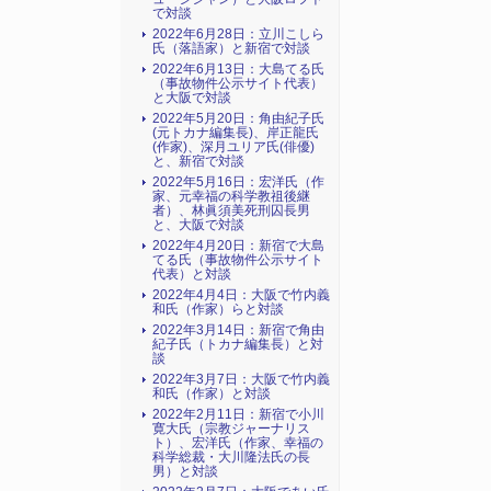
で対談
2022年6月28日：立川こしら
氏（落語家）と新宿で対談
2022年6月13日：大島てる氏
（事故物件公示サイト代表）
と大阪で対談
2022年5月20日：角由紀子氏
(元トカナ編集長)、岸正龍氏
(作家)、深月ユリア氏(俳優)
と、新宿で対談
2022年5月16日：宏洋氏（作
家、元幸福の科学教祖後継
者）、林眞須美死刑囚長男
と、大阪で対談
2022年4月20日：新宿で大島
てる氏（事故物件公示サイト
代表）と対談
2022年4月4日：大阪で竹内義
和氏（作家）らと対談
2022年3月14日：新宿で角由
紀子氏（トカナ編集長）と対
談
2022年3月7日：大阪で竹内義
和氏（作家）と対談
2022年2月11日：新宿で小川
寛大氏（宗教ジャーナリス
ト）、宏洋氏（作家、幸福の
科学総裁・大川隆法氏の長
男）と対談