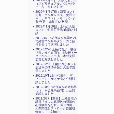
2022年2月7日：大阪であい氏
（スピリチュアルカウンセラ
ー・占い師）と対談
2022年1月17日：新宿ロフト
で丸山ゴンザレス氏（犯罪ジ
ャーナリスト）・草下シンヤ
氏(作家・編集者)と対談
2022年1月10日：上祐が大阪
ロフトで家田荘子氏(作家)と対
談
2013/4/7 上祐代表が福岡市内
で経営コンサルタントのご招
待を受けて講演しました
2012/12/26 上祐代表が、映画
『愛のゆくえ(仮)』上映後トー
クイベントに出演、木村文洋
監督と対談しました
2012/12/25 上祐代表がネット
放送局の招待を受け大阪で講
演しました
2012/10/11上祐代表が、ザ・
グレート・サスケ氏と公開対
談しました
2012/10/8上祐代表が鈴木邦男
氏（一水会最高顧問）と公開
対談しました
2011/2/27【動画】上祐史浩の
講演『オウム真理教の問題の
心理学的な分析』 第269回・
人間関係とストローク自主研
修会にて（98min）