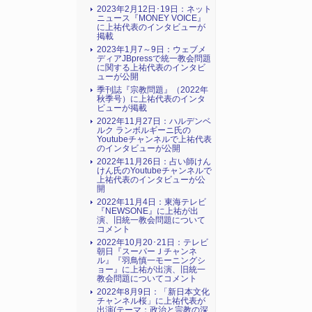
2023年2月12日･19日：ネット
ニュース『MONEY VOICE』
に上祐代表のインタビューが
掲載
2023年1月7～9日：ウェブメ
ディアJBpressで統一教会問題
に関する上祐代表のインタビ
ューが公開
季刊誌『宗教問題』（2022年
秋季号）に上祐代表のインタ
ビューが掲載
2022年11月27日：ハルデンベ
ルク ランボルギーニ氏の
Youtubeチャンネルで上祐代表
のインタビューが公開
2022年11月26日：占い師けん
けん氏のYoutubeチャンネルで
上祐代表のインタビューが公
開
2022年11月4日：東海テレビ
『NEWSONE』に上祐が出
演、旧統一教会問題について
コメント
2022年10月20･21日：テレビ
朝日『スーパーＪチャンネ
ル』『羽鳥慎一モーニングシ
ョー』に上祐が出演、旧統一
教会問題についてコメント
2022年8月9日：「新日本文化
チャンネル桜」に上祐代表が
出演(テーマ：政治と宗教の深