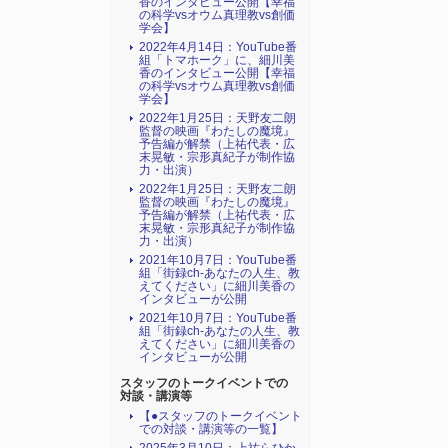
香のインタビュー公開【幸福
の科学vsオウム真理教vs創価
学会】
2022年4月14日：YouTube番
組「トマホーク」に、細川美
香のインタビュー公開【幸福
の科学vsオウム真理教vs創価
学会】
2022年1月25日：天野友二朗
監督の映画『わたしの魔境』
予告編が解禁（上祐代表・広
末晃敏・宗形真紀子が制作協
力・出演）
2022年1月25日：天野友二朗
監督の映画『わたしの魔境』
予告編が解禁（上祐代表・広
末晃敏・宗形真紀子が制作協
力・出演）
2021年10月7日：YouTube番
組「街録ch-あなたの人生、教
えてください」に細川美香の
インタビューが公開
2021年10月7日：YouTube番
組「街録ch-あなたの人生、教
えてください」に細川美香の
インタビューが公開
スタッフのトークイベントでの
対談・講演等
【●スタッフのトークイベント
での対談・講演等の一覧】