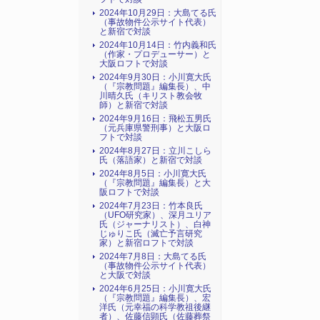
2024年10月29日：大島てる氏
（事故物件公示サイト代表）
と新宿で対談
2024年10月14日：竹内義和氏
（作家・プロデューサー）と
大阪ロフトで対談
2024年9月30日：小川寛大氏
（『宗教問題』編集長）、中
川晴久氏（キリスト教会牧
師）と新宿で対談
2024年9月16日：飛松五男氏
（元兵庫県警刑事）と大阪ロ
フトで対談
2024年8月27日：立川こしら
氏（落語家）と新宿で対談
2024年8月5日：小川寛大氏
（『宗教問題』編集長）と大
阪ロフトで対談
2024年7月23日：竹本良氏
（UFO研究家）、深月ユリア
氏（ジャーナリスト）、白神
じゅりこ氏（滅亡予言研究
家）と新宿ロフトで対談
2024年7月8日：大島てる氏
（事故物件公示サイト代表）
と大阪で対談
2024年6月25日：小川寛大氏
（『宗教問題』編集長）、宏
洋氏（元幸福の科学教祖後継
者）、佐藤信顕氏（佐藤葬祭