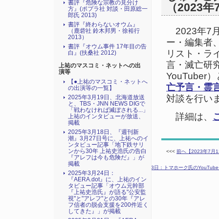
書評『危険な宗教の見分け
（2023年
方』(ポプラ社 対談・田原総一
郎氏 2013)
書評『終わらないオウム』
2023年7
（鹿砦社 鈴木邦男・徐裕行
2013）
ー・編集者、
書評『オウム事件 17年目の告
リスト・ラ
白』(扶桑社 2012)
言・滅亡研
上祐のマスコミ・ネットへの出
演等
YouTube
【●上祐のマスコミ・ネットへ
亡予言・霊
の出演等の一覧】
対談を行い
2025年3月19日、北海道放送
と、TBS・JNN NEWS DIGで
「戦わなければ滅ぼされる...」
詳細は、
上祐のインタビューが放送、
掲載
2025年3月18日、『週刊新
潮』3月27日号に、上祐へのイ
ンタビュー記事「地下鉄サリ
ンから30年 上祐史浩氏の告白
<<<
前へ【2023年7月
『アレフは今も危険だ』」が
掲載
次へ【2023年7月23日：トマホーク氏のYouT
2025年3月24日：
『AERA.dot』に、上祐のイン
タビュー記事「オウム元幹部
『上祐史浩氏』が語る"公安監
視"と"アレフ"との30年『アレ
フ信者の脱会支援を200件近く
してきた』」が掲載