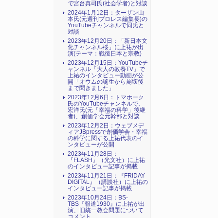
で宮台真司氏(社会学者)と対談
2024年1月12日：ターザン山
本氏(元週刊プロレス編集長)の
YouTubeチャンネルで同氏と
対談
2023年12月20日：「新日本文
化チャンネル桜」に上祐が出
演(テーマ：戦後日本と宗教)
2023年12月15日：YouTubeチ
ャンネル「大人の教養TV」で
上祐のインタビュー動画が公
開「オウムの誕生から崩壊後
まで聞きました」
2023年12月6日：トマホーク
氏のYouTubeチャンネルで、
宏洋氏(元「幸福の科学」後継
者)、創価学会元幹部と対談
2023年12月2日：ウェブメデ
ィアJBpressで創価学会・幸福
の科学に関する上祐代表のイ
ンタビューが公開
2023年11月28日：
『FLASH』（光文社）に上祐
のインタビュー記事が掲載
2023年11月21日：『FRIDAY
DIGITAL』（講談社）に上祐の
インタビュー記事が掲載
2023年10月24日：BS-
TBS『報道1930』に上祐が出
演、旧統一教会問題について
コメント