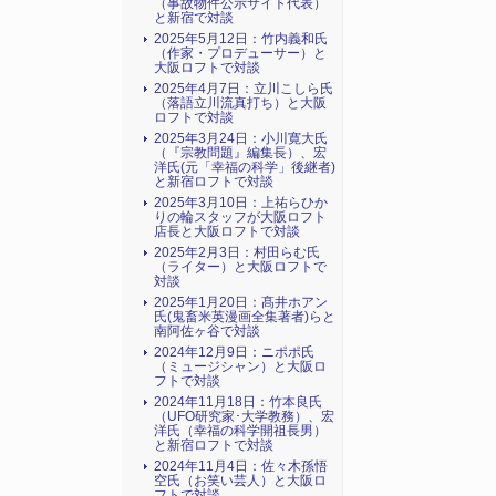
（事故物件公示サイト代表）
と新宿で対談
2025年5月12日：竹内義和氏
（作家・プロデューサー）と
大阪ロフトで対談
2025年4月7日：立川こしら氏
（落語立川流真打ち）と大阪
ロフトで対談
2025年3月24日：小川寛大氏
（『宗教問題』編集長）、宏
洋氏(元「幸福の科学」後継者)
と新宿ロフトで対談
2025年3月10日：上祐らひか
りの輪スタッフが大阪ロフト
店長と大阪ロフトで対談
2025年2月3日：村田らむ氏
（ライター）と大阪ロフトで
対談
2025年1月20日：髙井ホアン
氏(鬼畜米英漫画全集著者)らと
南阿佐ヶ谷で対談
2024年12月9日：ニポポ氏
（ミュージシャン）と大阪ロ
フトで対談
2024年11月18日：竹本良氏
（UFO研究家･大学教務）、宏
洋氏（幸福の科学開祖長男）
と新宿ロフトで対談
2024年11月4日：佐々木孫悟
空氏（お笑い芸人）と大阪ロ
フトで対談