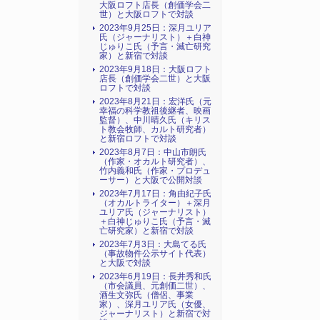
大阪ロフト店長（創価学会二
世）と大阪ロフトで対談
2023年9月25日：深月ユリア
氏（ジャーナリスト）＋白神
じゅりこ氏（予言・滅亡研究
家）と新宿で対談
2023年9月18日：大阪ロフト
店長（創価学会二世）と大阪
ロフトで対談
2023年8月21日：宏洋氏（元
幸福の科学教祖後継者、映画
監督）、中川晴久氏（キリス
ト教会牧師、カルト研究者）
と新宿ロフトで対談
2023年8月7日：中山市朗氏
（作家・オカルト研究者）、
竹内義和氏（作家・プロデュ
ーサー）と大阪で公開対談
2023年7月17日：角由紀子氏
（オカルトライター）＋深月
ユリア氏（ジャーナリスト）
＋白神じゅりこ氏（予言・滅
亡研究家）と新宿で対談
2023年7月3日：大島てる氏
（事故物件公示サイト代表）
と大阪で対談
2023年6月19日：長井秀和氏
（市会議員、元創価二世）、
酒生文弥氏（僧侶、事業
家）、深月ユリア氏（女優、
ジャーナリスト）と新宿で対