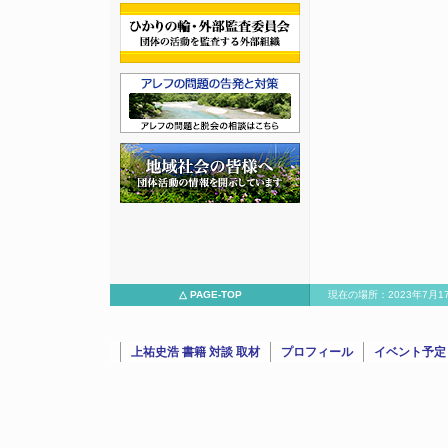
△ PAGE-TOP
現在の場所：2023年7
（予言・滅亡研究家）と新宿で対談/15682023年7月17日：角由
家
上祐史浩 書籍 対談 取材
プロフィール
イベント予定