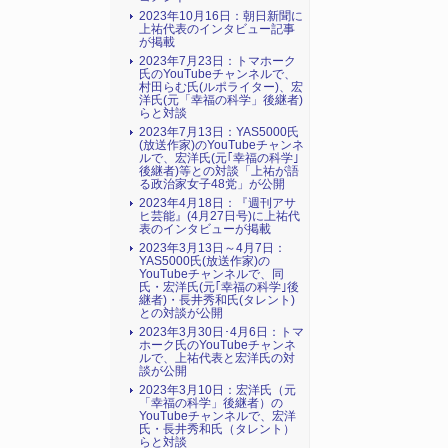
2023年10月16日：朝日新聞に
上祐代表のインタビュー記事
が掲載
2023年7月23日：トマホーク
氏のYouTubeチャンネルで、
村田らむ氏(ルポライター)、宏
洋氏(元「幸福の科学」後継者)
らと対談
2023年7月13日：YAS5000氏
(放送作家)のYouTubeチャンネ
ルで、宏洋氏(元｢幸福の科学｣
後継者)等との対談「上祐が語
る政治家女子48党」が公開
2023年4月18日：『週刊アサ
ヒ芸能』(4月27日号)に上祐代
表のインタビューが掲載
2023年3月13日～4月7日：
YAS5000氏(放送作家)の
YouTubeチャンネルで、同
氏・宏洋氏(元｢幸福の科学｣後
継者)・長井秀和氏(タレント)
との対談が公開
2023年3月30日･4月6日：トマ
ホーク氏のYouTubeチャンネ
ルで、上祐代表と宏洋氏の対
談が公開
2023年3月10日：宏洋氏（元
「幸福の科学」後継者）の
YouTubeチャンネルで、宏洋
氏・長井秀和氏（タレント）
らと対談