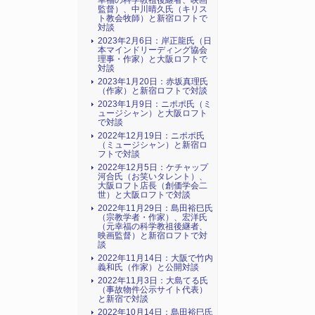
幸福の科学教祖後継者、映画
監督）、中川晴久氏（キリス
ト教会牧師）と新宿ロフトで
対談
2023年2月6日：岸正龍氏（日
本マインドリーディング協会
理事・作家）と大阪ロフトで
対談
2023年1月20日：赤坂真理氏
（作家）と新宿ロフトで対談
2023年1月9日：ニポポ氏（ミ
ュージシャン）と大阪ロフト
で対談
2022年12月19日：ニポポ氏
（ミュージシャン）と新宿ロ
フトで対談
2022年12月5日：ケチャップ
河合氏（お笑いタレント）、
大阪ロフト店長（創価学会二
世）と大阪ロフトで対談
2022年11月29日：島田裕巳氏
（宗教学者・作家）、宏洋氏
（元幸福の科学教祖後継者、
映画監督）と新宿ロフトで対
談
2022年11月14日：大阪で竹内
義和氏（作家）と公開対談
2022年11月3日：大島てる氏
（事故物件公示サイト代表）
と新宿で対談
2022年10月14日：島田裕巳氏