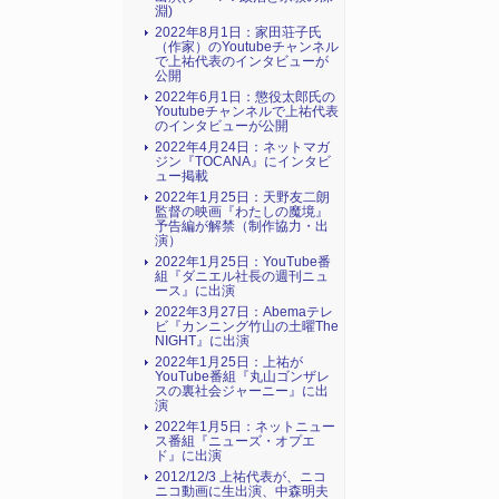
淵)
2022年8月1日：家田荘子氏
（作家）のYoutubeチャンネル
で上祐代表のインタビューが
公開
2022年6月1日：懲役太郎氏の
Youtubeチャンネルで上祐代表
のインタビューが公開
2022年4月24日：ネットマガ
ジン『TOCANA』にインタビ
ュー掲載
2022年1月25日：天野友二朗
監督の映画『わたしの魔境』
予告編が解禁（制作協力・出
演）
2022年1月25日：YouTube番
組『ダニエル社長の週刊ニュ
ース』に出演
2022年3月27日：Abemaテレ
ビ『カンニング竹山の土曜The
NIGHT』に出演
2022年1月25日：上祐が
YouTube番組『丸山ゴンザレ
スの裏社会ジャーニー』に出
演
2022年1月5日：ネットニュー
ス番組『ニューズ・オプエ
ド』に出演
2012/12/3 上祐代表が、ニコ
ニコ動画に生出演、中森明夫