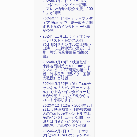
2025年3月21日：『AERA』
に上祐のインタビュー記事
「アレフ信者の脱会支援、200
件」が掲載
2024年11月14日：ウェブメデ
ィアJBpressで、統一教会に関
する上祐のインタビュー記事
が公開
2024年11月1日：ビデオジャ
ーナリスト・長野光氏の
YouTubeチャンネルに上祐が
出演「【上祐史浩が語る】旧
統一教会 元広報部長 懺悔の
書」
2024年9月18日：映画監督・
小路谷秀樹氏のYouTubeチャ
ンネルで、UFO研究の第一人
者・竹本良氏（聖パウロ国際
大教授）と対談
2024年5月22日：YouTubeチ
ャンネル「カピバラチャンネ
ル」で上祐のインタビュー動
画が公開「つばさの党からは
カルトを感じます」
2023年12月12日・2024年2月
22日：映画監督・小路谷秀樹
氏のYouTubeチャンネルで上
祐のインタビューが公開「麻
原とは何者だったのか」「麻
原彰晃 ハルマゲドンの謎」
2024年2月2日･6日：トマホー
ク氏(YouTuber)のチャンネル