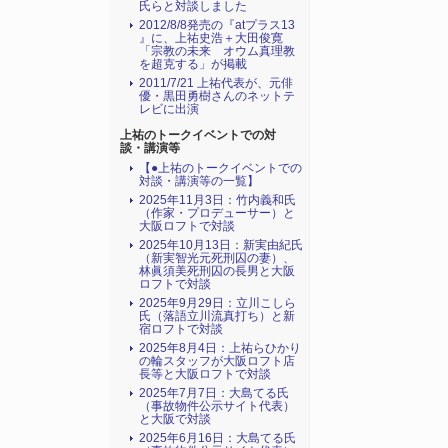
氏らと対談しました
2012/8/8発売の『atプラス13
』に、上祐史浩＋大田俊寛
「宗教の未来 オウム真理教
を超克する」が掲載
2011/7/21 上祐代表が、元俳
優・黒田勇樹さんのネットテ
レビに出演
上祐のトークイベントでの対
談・講演等
【●上祐のトークイベントでの
対談・講演等の一覧】
2025年11月3日：竹内義和氏
（作家・プロデューサー）と
大阪ロフトで対談
2025年10月13日：新実由紀氏
（新実智光元死刑囚の妻）、
林眞須美死刑囚の長男と大阪
ロフトで対談
2025年9月29日：立川こしら
氏（落語立川流真打ち）と新
宿ロフトで対談
2025年8月4日：上祐らひかり
の輪スタッフが大阪ロフト店
長等と大阪ロフトで対談
2025年7月7日：大島てる氏
（事故物件公示サイト代表）
と大阪で対談
2025年6月16日：大島てる氏