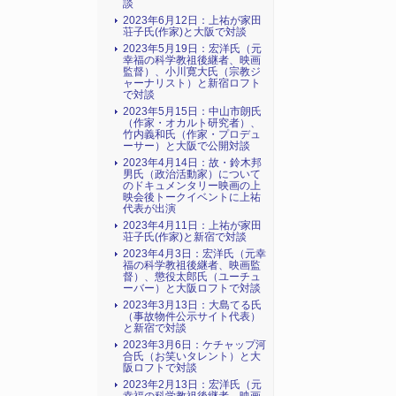
談
2023年6月12日：上祐が家田
荘子氏(作家)と大阪で対談
2023年5月19日：宏洋氏（元
幸福の科学教祖後継者、映画
監督）、小川寛大氏（宗教ジ
ャーナリスト）と新宿ロフト
で対談
2023年5月15日：中山市朗氏
（作家・オカルト研究者）、
竹内義和氏（作家・プロデュ
ーサー）と大阪で公開対談
2023年4月14日：故・鈴木邦
男氏（政治活動家）について
のドキュメンタリー映画の上
映会後トークイベントに上祐
代表が出演
2023年4月11日：上祐が家田
荘子氏(作家)と新宿で対談
2023年4月3日：宏洋氏（元幸
福の科学教祖後継者、映画監
督）、懲役太郎氏（ユーチュ
ーバー）と大阪ロフトで対談
2023年3月13日：大島てる氏
（事故物件公示サイト代表）
と新宿で対談
2023年3月6日：ケチャップ河
合氏（お笑いタレント）と大
阪ロフトで対談
2023年2月13日：宏洋氏（元