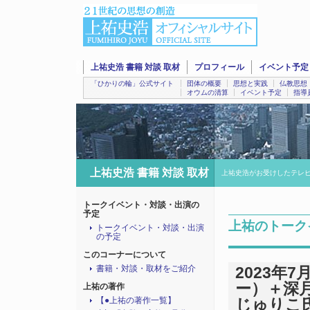
上祐史浩 書籍 対談 取材
プロフィール
イベント予定
「ひかりの輪」公式サイト
団体の概要
思想と実践
仏教思想
オウムの清算
イベント予定
指導
上祐史浩 書籍 対談 取材
上祐史浩がお受けしたテレ
トークイベント・対談・出演の
予定
上祐のトーク
トークイベント・対談・出演
の予定
このコーナーについて
書籍・対談・取材をご紹介
2023年
ー）＋深
上祐の著作
【●上祐の著作一覧】
じゅりこ