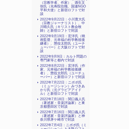
（宗教学者、作家）、酒生文
弥氏（光寿院住職、国連NGO
平和大使）と新宿ロフトで対
談
2022年9月22日：小川寛大氏
（宗教ジャーナリスト）、中
川晴久氏（キリスト教会牧
師）と新宿ロフトで対談
2022年9月19日：宏洋氏（映
画監督、元幸福の科学教祖後
継者）、懲役太郎氏（ユーチ
ューバー）と大阪ロフトで対
談
2022年9月9日：カルト問題の
専門家等と都内で対談
2022年8月22日：宏洋氏（作
家、元幸福の科学教祖後継
者）、懲役太郎氏（ユーチュ
ーバー）と新宿ロフトで対談
2022年7月22日：ニポポ氏
（ミュージシャン）みづきあ
かり氏（元グラビアアイド
ル）と新宿ロフトで対談
2022年7月18日：関口義人氏
（著述家・音楽評論家）と東
京都墨田区で対談
2022年7月16日：関口義人氏
（著述家・音楽評論家）と神
奈川県茅ケ崎市で対談
2022年7月4日：ニポポ氏（ミ
ュージシャン）と大阪ロフト