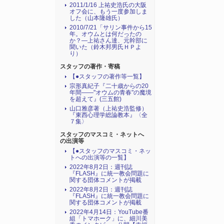
2011/1/16 上祐史浩氏の大阪
オフ会に、もう一度参加しま
した（山本隆雄氏）
2010/7/21「サリン事件から15
年。オウムとは何だったの
か？―上祐さん達、元幹部に
聞いた（鈴木邦男氏ＨＰよ
り）
スタッフの著作・寄稿
【●スタッフの著作等一覧】
宗形真紀子『二十歳からの20
年間――"オウムの青春"の魔境
を超えて』(三五館)
山口雅彦著（上祐史浩監修）
『東西心理学総論教本』〈全
７集〉
スタッフのマスコミ・ネットへ
の出演等
【●スタッフのマスコミ・ネッ
トへの出演等の一覧】
2022年8月2日：週刊誌
『FLASH』に統一教会問題に
関する団体コメントが掲載
2022年8月2日：週刊誌
『FLASH』に統一教会問題に
関する団体コメントが掲載
2022年4月14日：YouTube番
組「トマホーク」に、細川美