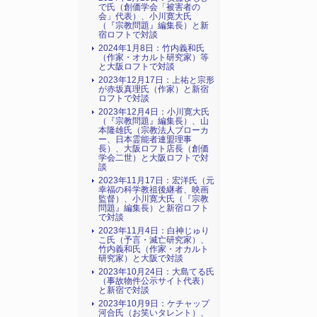
で氏（創価学会「被害者の
会」代表）、小川寛大氏
（『宗教問題』編集長）と新
宿ロフトで対談
2024年1月8日：竹内義和氏
（作家・オカルト研究家）等
と大阪ロフトで対談
2023年12月17日：上祐と宗形
が赤坂真理氏（作家）と新宿
ロフトで対談
2023年12月4日：小川寛大氏
（『宗教問題』編集長）、山
本隆雄氏（宗教法人ブローカ
ー、日本霊能者連盟理事
長）、大阪ロフト店長（創価
学会二世）と大阪ロフトで対
談
2023年11月17日：宏洋氏（元
幸福の科学教祖後継者、映画
監督）、小川寛大氏（『宗教
問題』編集長）と新宿ロフト
で対談
2023年11月4日：白神じゅり
こ氏（予言・滅亡研究家）、
竹内義和氏（作家・オカルト
研究家）と大阪で対談
2023年10月24日：大島てる氏
（事故物件公示サイト代表）
と新宿で対談
2023年10月9日：ケチャップ
河合氏（お笑いタレント）、