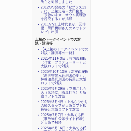
氏らと対談しました
2012/8/8発売の『atプラス13
』に、上祐史浩＋大田俊寛
「宗教の未来 オウム真理教
を超克する」が掲載
2011/7/21 上祐代表が、元俳
優・黒田勇樹さんのネットテ
レビに出演
上祐のトークイベントでの対
談・講演等
【●上祐のトークイベントでの
対談・講演等の一覧】
2025年11月3日：竹内義和氏
（作家・プロデューサー）と
大阪ロフトで対談
2025年10月13日：新実由紀氏
（新実智光元死刑囚の妻）、
林眞須美死刑囚の長男と大阪
ロフトで対談
2025年9月29日：立川こしら
氏（落語立川流真打ち）と新
宿ロフトで対談
2025年8月4日：上祐らひかり
の輪スタッフが大阪ロフト店
長等と大阪ロフトで対談
2025年7月7日：大島てる氏
（事故物件公示サイト代表）
と大阪で対談
2025年6月16日：大島てる氏