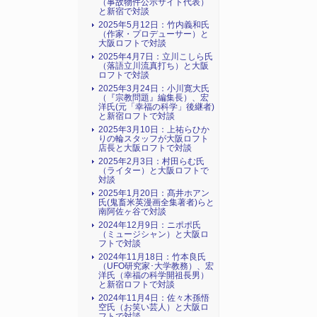
（事故物件公示サイト代表）
と新宿で対談
2025年5月12日：竹内義和氏
（作家・プロデューサー）と
大阪ロフトで対談
2025年4月7日：立川こしら氏
（落語立川流真打ち）と大阪
ロフトで対談
2025年3月24日：小川寛大氏
（『宗教問題』編集長）、宏
洋氏(元「幸福の科学」後継者)
と新宿ロフトで対談
2025年3月10日：上祐らひか
りの輪スタッフが大阪ロフト
店長と大阪ロフトで対談
2025年2月3日：村田らむ氏
（ライター）と大阪ロフトで
対談
2025年1月20日：髙井ホアン
氏(鬼畜米英漫画全集著者)らと
南阿佐ヶ谷で対談
2024年12月9日：ニポポ氏
（ミュージシャン）と大阪ロ
フトで対談
2024年11月18日：竹本良氏
（UFO研究家･大学教務）、宏
洋氏（幸福の科学開祖長男）
と新宿ロフトで対談
2024年11月4日：佐々木孫悟
空氏（お笑い芸人）と大阪ロ
フトで対談