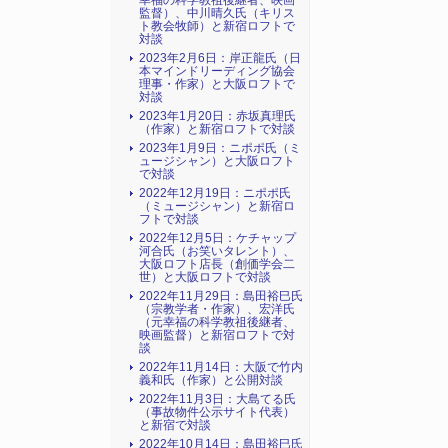
幸福の科学教祖後継者、映画
監督）、中川晴久氏（キリス
ト教会牧師）と新宿ロフトで
対談
2023年2月6日：岸正龍氏（日
本マインドリーディング協会
理事・作家）と大阪ロフトで
対談
2023年1月20日：赤坂真理氏
（作家）と新宿ロフトで対談
2023年1月9日：ニポポ氏（ミ
ュージシャン）と大阪ロフト
で対談
2022年12月19日：ニポポ氏
（ミュージシャン）と新宿ロ
フトで対談
2022年12月5日：ケチャップ
河合氏（お笑いタレント）、
大阪ロフト店長（創価学会二
世）と大阪ロフトで対談
2022年11月29日：島田裕巳氏
（宗教学者・作家）、宏洋氏
（元幸福の科学教祖後継者、
映画監督）と新宿ロフトで対
談
2022年11月14日：大阪で竹内
義和氏（作家）と公開対談
2022年11月3日：大島てる氏
（事故物件公示サイト代表）
と新宿で対談
2022年10月14日：島田裕巳氏