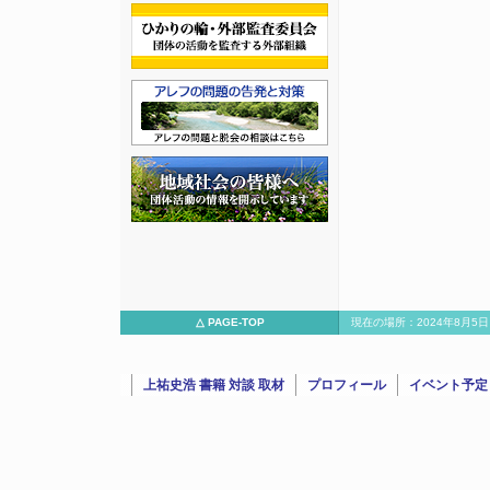
△ PAGE-TOP
現在の場所：2024年8月5
（『宗教問題』編集長）と大
上祐史浩 書籍 対談 取材
プロフィール
イベント予定