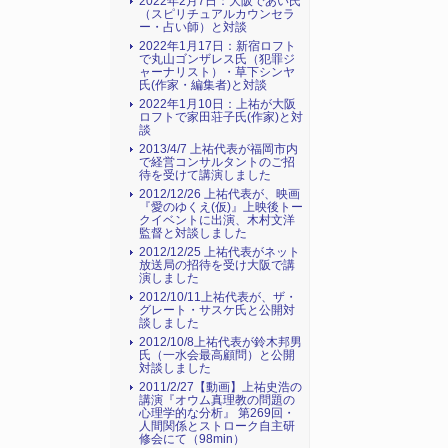
2022年2月7日：大阪であい氏
（スピリチュアルカウンセラ
ー・占い師）と対談
2022年1月17日：新宿ロフト
で丸山ゴンザレス氏（犯罪ジ
ャーナリスト）・草下シンヤ
氏(作家・編集者)と対談
2022年1月10日：上祐が大阪
ロフトで家田荘子氏(作家)と対
談
2013/4/7 上祐代表が福岡市内
で経営コンサルタントのご招
待を受けて講演しました
2012/12/26 上祐代表が、映画
『愛のゆくえ(仮)』上映後トー
クイベントに出演、木村文洋
監督と対談しました
2012/12/25 上祐代表がネット
放送局の招待を受け大阪で講
演しました
2012/10/11上祐代表が、ザ・
グレート・サスケ氏と公開対
談しました
2012/10/8上祐代表が鈴木邦男
氏（一水会最高顧問）と公開
対談しました
2011/2/27【動画】上祐史浩の
講演『オウム真理教の問題の
心理学的な分析』 第269回・
人間関係とストローク自主研
修会にて（98min）