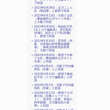
で対談
2022年6月28日：立川こしら
氏（落語家）と新宿で対談
2022年6月13日：大島てる氏
（事故物件公示サイト代表）
と大阪で対談
2022年5月20日：角由紀子氏
(元トカナ編集長)、岸正龍氏
(作家)、深月ユリア氏(俳優)
と、新宿で対談
2022年5月16日：宏洋氏（作
家、元幸福の科学教祖後継
者）、林眞須美死刑囚長男
と、大阪で対談
2022年4月20日：新宿で大島
てる氏（事故物件公示サイト
代表）と対談
2022年4月4日：大阪で竹内義
和氏（作家）らと対談
2022年3月14日：新宿で角由
紀子氏（トカナ編集長）と対
談
2022年3月7日：大阪で竹内義
和氏（作家）と対談
2022年2月11日：新宿で小川
寛大氏（宗教ジャーナリス
ト）、宏洋氏（作家、幸福の
科学総裁・大川隆法氏の長
男）と対談