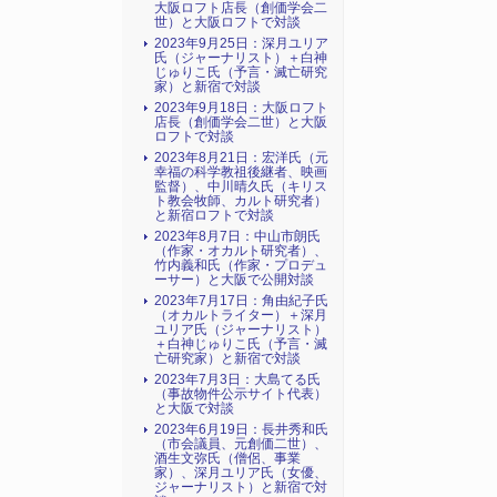
大阪ロフト店長（創価学会二
世）と大阪ロフトで対談
2023年9月25日：深月ユリア
氏（ジャーナリスト）＋白神
じゅりこ氏（予言・滅亡研究
家）と新宿で対談
2023年9月18日：大阪ロフト
店長（創価学会二世）と大阪
ロフトで対談
2023年8月21日：宏洋氏（元
幸福の科学教祖後継者、映画
監督）、中川晴久氏（キリス
ト教会牧師、カルト研究者）
と新宿ロフトで対談
2023年8月7日：中山市朗氏
（作家・オカルト研究者）、
竹内義和氏（作家・プロデュ
ーサー）と大阪で公開対談
2023年7月17日：角由紀子氏
（オカルトライター）＋深月
ユリア氏（ジャーナリスト）
＋白神じゅりこ氏（予言・滅
亡研究家）と新宿で対談
2023年7月3日：大島てる氏
（事故物件公示サイト代表）
と大阪で対談
2023年6月19日：長井秀和氏
（市会議員、元創価二世）、
酒生文弥氏（僧侶、事業
家）、深月ユリア氏（女優、
ジャーナリスト）と新宿で対