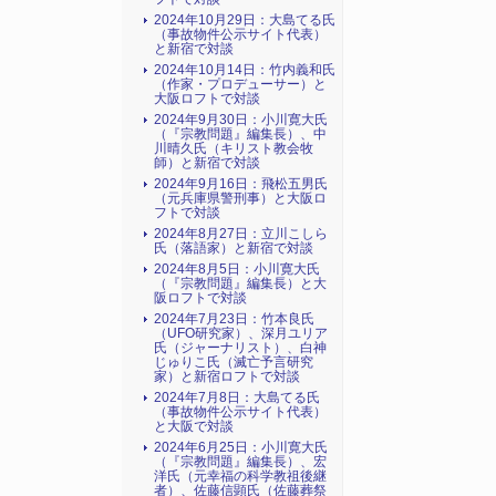
2024年10月29日：大島てる氏
（事故物件公示サイト代表）
と新宿で対談
2024年10月14日：竹内義和氏
（作家・プロデューサー）と
大阪ロフトで対談
2024年9月30日：小川寛大氏
（『宗教問題』編集長）、中
川晴久氏（キリスト教会牧
師）と新宿で対談
2024年9月16日：飛松五男氏
（元兵庫県警刑事）と大阪ロ
フトで対談
2024年8月27日：立川こしら
氏（落語家）と新宿で対談
2024年8月5日：小川寛大氏
（『宗教問題』編集長）と大
阪ロフトで対談
2024年7月23日：竹本良氏
（UFO研究家）、深月ユリア
氏（ジャーナリスト）、白神
じゅりこ氏（滅亡予言研究
家）と新宿ロフトで対談
2024年7月8日：大島てる氏
（事故物件公示サイト代表）
と大阪で対談
2024年6月25日：小川寛大氏
（『宗教問題』編集長）、宏
洋氏（元幸福の科学教祖後継
者）、佐藤信顕氏（佐藤葬祭