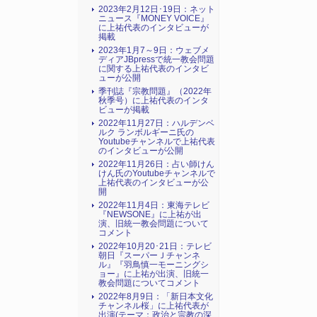
2023年2月12日･19日：ネット
ニュース『MONEY VOICE』
に上祐代表のインタビューが
掲載
2023年1月7～9日：ウェブメ
ディアJBpressで統一教会問題
に関する上祐代表のインタビ
ューが公開
季刊誌『宗教問題』（2022年
秋季号）に上祐代表のインタ
ビューが掲載
2022年11月27日：ハルデンベ
ルク ランボルギーニ氏の
Youtubeチャンネルで上祐代表
のインタビューが公開
2022年11月26日：占い師けん
けん氏のYoutubeチャンネルで
上祐代表のインタビューが公
開
2022年11月4日：東海テレビ
『NEWSONE』に上祐が出
演、旧統一教会問題について
コメント
2022年10月20･21日：テレビ
朝日『スーパーＪチャンネ
ル』『羽鳥慎一モーニングシ
ョー』に上祐が出演、旧統一
教会問題についてコメント
2022年8月9日：「新日本文化
チャンネル桜」に上祐代表が
出演(テーマ：政治と宗教の深