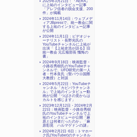
2025年3月21日：『AERA』
に上祐のインタビュー記事
「アレフ信者の脱会支援、200
件」が掲載
2024年11月14日：ウェブメデ
ィアJBpressで、統一教会に関
する上祐のインタビュー記事
が公開
2024年11月1日：ビデオジャ
ーナリスト・長野光氏の
YouTubeチャンネルに上祐が
出演「【上祐史浩が語る】旧
統一教会 元広報部長 懺悔の
書」
2024年9月18日：映画監督・
小路谷秀樹氏のYouTubeチャ
ンネルで、UFO研究の第一人
者・竹本良氏（聖パウロ国際
大教授）と対談
2024年5月22日：YouTubeチ
ャンネル「カピバラチャンネ
ル」で上祐のインタビュー動
画が公開「つばさの党からは
カルトを感じます」
2023年12月12日・2024年2月
22日：映画監督・小路谷秀樹
氏のYouTubeチャンネルで上
祐のインタビューが公開「麻
原とは何者だったのか」「麻
原彰晃 ハルマゲドンの謎」
2024年2月2日･6日：トマホー
ク氏(YouTuber)のチャンネル