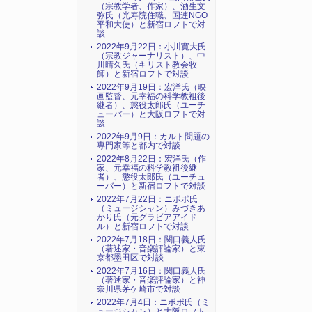
（宗教学者、作家）、酒生文
弥氏（光寿院住職、国連NGO
平和大使）と新宿ロフトで対
談
2022年9月22日：小川寛大氏
（宗教ジャーナリスト）、中
川晴久氏（キリスト教会牧
師）と新宿ロフトで対談
2022年9月19日：宏洋氏（映
画監督、元幸福の科学教祖後
継者）、懲役太郎氏（ユーチ
ューバー）と大阪ロフトで対
談
2022年9月9日：カルト問題の
専門家等と都内で対談
2022年8月22日：宏洋氏（作
家、元幸福の科学教祖後継
者）、懲役太郎氏（ユーチュ
ーバー）と新宿ロフトで対談
2022年7月22日：ニポポ氏
（ミュージシャン）みづきあ
かり氏（元グラビアアイド
ル）と新宿ロフトで対談
2022年7月18日：関口義人氏
（著述家・音楽評論家）と東
京都墨田区で対談
2022年7月16日：関口義人氏
（著述家・音楽評論家）と神
奈川県茅ケ崎市で対談
2022年7月4日：ニポポ氏（ミ
ュージシャン）と大阪ロフト