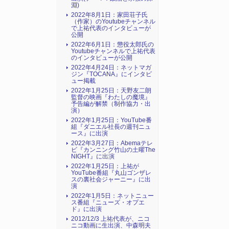
淵)
2022年8月1日：家田荘子氏
（作家）のYoutubeチャンネル
で上祐代表のインタビューが
公開
2022年6月1日：懲役太郎氏の
Youtubeチャンネルで上祐代表
のインタビューが公開
2022年4月24日：ネットマガ
ジン『TOCANA』にインタビ
ュー掲載
2022年1月25日：天野友二朗
監督の映画『わたしの魔境』
予告編が解禁（制作協力・出
演）
2022年1月25日：YouTube番
組『ダニエル社長の週刊ニュ
ース』に出演
2022年3月27日：Abemaテレ
ビ『カンニング竹山の土曜The
NIGHT』に出演
2022年1月25日：上祐が
YouTube番組『丸山ゴンザレ
スの裏社会ジャーニー』に出
演
2022年1月5日：ネットニュー
ス番組『ニューズ・オプエ
ド』に出演
2012/12/3 上祐代表が、ニコ
ニコ動画に生出演、中森明夫