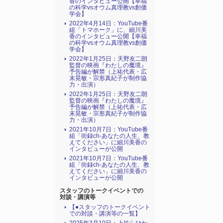
香のインタビュー公開【幸福
の科学vsオウム真理教vs創価
学会】
2022年4月14日：YouTube番
組「トマホーク」に、細川美
香のインタビュー公開【幸福
の科学vsオウム真理教vs創価
学会】
2022年1月25日：天野友二朗
監督の映画『わたしの魔境』
予告編が解禁（上祐代表・広
末晃敏・宗形真紀子が制作協
力・出演）
2022年1月25日：天野友二朗
監督の映画『わたしの魔境』
予告編が解禁（上祐代表・広
末晃敏・宗形真紀子が制作協
力・出演）
2021年10月7日：YouTube番
組「街録ch-あなたの人生、教
えてください」に細川美香の
インタビューが公開
2021年10月7日：YouTube番
組「街録ch-あなたの人生、教
えてください」に細川美香の
インタビューが公開
スタッフのトークイベントでの
対談・講演等
【●スタッフのトークイベント
での対談・講演等の一覧】