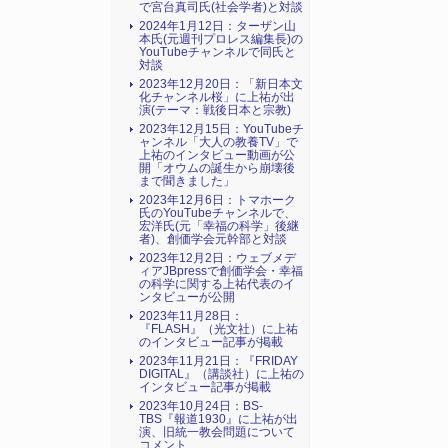
で宮台真司氏(社会学者)と対談
2024年1月12日：ターザン山
本氏(元週刊プロレス編集長)の
YouTubeチャンネルで同氏と
対談
2023年12月20日：「新日本文
化チャンネル桜」に上祐が出
演(テーマ：戦後日本と宗教)
2023年12月15日：YouTubeチ
ャンネル「大人の教養TV」で
上祐のインタビュー動画が公
開「オウムの誕生から崩壊後
まで聞きました」
2023年12月6日：トマホーク
氏のYouTubeチャンネルで、
宏洋氏(元「幸福の科学」後継
者)、創価学会元幹部と対談
2023年12月2日：ウェブメデ
ィアJBpressで創価学会・幸福
の科学に関する上祐代表のイ
ンタビューが公開
2023年11月28日：
『FLASH』（光文社）に上祐
のインタビュー記事が掲載
2023年11月21日：『FRIDAY
DIGITAL』（講談社）に上祐の
インタビュー記事が掲載
2023年10月24日：BS-
TBS『報道1930』に上祐が出
演、旧統一教会問題について
コメント