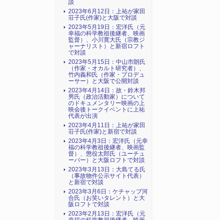
談
2023年6月12日：上祐が家田
荘子氏(作家)と大阪で対談
2023年5月19日：宏洋氏（元
幸福の科学教祖後継者、映画
監督）、小川寛大氏（宗教ジ
ャーナリスト）と新宿ロフト
で対談
2023年5月15日：中山市朗氏
（作家・オカルト研究者）、
竹内義和氏（作家・プロデュ
ーサー）と大阪で公開対談
2023年4月14日：故・鈴木邦
男氏（政治活動家）について
のドキュメンタリー映画の上
映会後トークイベントに上祐
代表が出演
2023年4月11日：上祐が家田
荘子氏(作家)と新宿で対談
2023年4月3日：宏洋氏（元幸
福の科学教祖後継者、映画監
督）、懲役太郎氏（ユーチュ
ーバー）と大阪ロフトで対談
2023年3月13日：大島てる氏
（事故物件公示サイト代表）
と新宿で対談
2023年3月6日：ケチャップ河
合氏（お笑いタレント）と大
阪ロフトで対談
2023年2月13日：宏洋氏（元