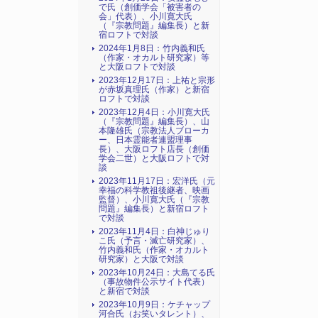
で氏（創価学会「被害者の
会」代表）、小川寛大氏
（『宗教問題』編集長）と新
宿ロフトで対談
2024年1月8日：竹内義和氏
（作家・オカルト研究家）等
と大阪ロフトで対談
2023年12月17日：上祐と宗形
が赤坂真理氏（作家）と新宿
ロフトで対談
2023年12月4日：小川寛大氏
（『宗教問題』編集長）、山
本隆雄氏（宗教法人ブローカ
ー、日本霊能者連盟理事
長）、大阪ロフト店長（創価
学会二世）と大阪ロフトで対
談
2023年11月17日：宏洋氏（元
幸福の科学教祖後継者、映画
監督）、小川寛大氏（『宗教
問題』編集長）と新宿ロフト
で対談
2023年11月4日：白神じゅり
こ氏（予言・滅亡研究家）、
竹内義和氏（作家・オカルト
研究家）と大阪で対談
2023年10月24日：大島てる氏
（事故物件公示サイト代表）
と新宿で対談
2023年10月9日：ケチャップ
河合氏（お笑いタレント）、