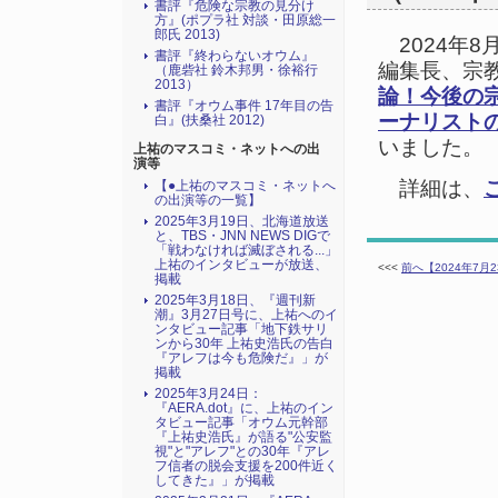
書評『危険な宗教の見分け
方』(ポプラ社 対談・田原総一
郎氏 2013)
2024年8
書評『終わらないオウム』
編集長、宗
（鹿砦社 鈴木邦男・徐裕行
2013）
論！今後の
書評『オウム事件 17年目の告
ーナリスト
白』(扶桑社 2012)
いました。
上祐のマスコミ・ネットへの出
演等
詳細は、
【●上祐のマスコミ・ネットへ
の出演等の一覧】
2025年3月19日、北海道放送
と、TBS・JNN NEWS DIGで
「戦わなければ滅ぼされる...」
上祐のインタビューが放送、
<<<
前へ【2024年7
掲載
2025年3月18日、『週刊新
潮』3月27日号に、上祐へのイ
ンタビュー記事「地下鉄サリ
ンから30年 上祐史浩氏の告白
『アレフは今も危険だ』」が
掲載
2025年3月24日：
『AERA.dot』に、上祐のイン
タビュー記事「オウム元幹部
『上祐史浩氏』が語る"公安監
視"と"アレフ"との30年『アレ
フ信者の脱会支援を200件近く
してきた』」が掲載