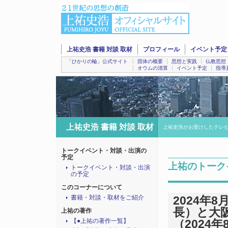
上祐史浩 書籍 対談 取材
プロフィール
イベント予定
「ひかりの輪」公式サイト
団体の概要
思想と実践
仏教思想
オウムの清算
イベント予定
指導
上祐史浩 書籍 対談 取材
上祐史浩がお受けしたテレ
トークイベント・対談・出演の
予定
上祐のトーク
トークイベント・対談・出演
の予定
このコーナーについて
書籍・対談・取材をご紹介
2024年
長）と大
上祐の著作
【●上祐の著作一覧】
（2024年