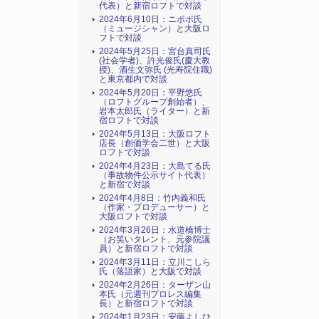
代表）と新宿ロフトで対談
2024年6月10日：ニポポ氏
（ミュージシャン）と大阪ロ
フトで対談
2024年5月25日：宮台真司氏
(社会学者)、許光俊氏(慶大教
授)、酒生文弥氏 (光寿院住職)
と東京都内で対談
2024年5月20日：平野悠氏
（ロフトグループ創始者）、
岩本太郎氏（ライター）と新
宿ロフトで対談
2024年5月13日：大阪ロフト
店長（創価学会二世）と大阪
ロフトで対談
2024年4月23日：大島てる氏
（事故物件公示サイト代表）
と新宿で対談
2024年4月8日：竹内義和氏
（作家・プロデューサー）と
大阪ロフトで対談
2024年3月26日：水道橋博士
（お笑いタレント、元参院議
員）と新宿ロフトで対談
2024年3月11日：立川こしら
氏（落語家）と大阪で対談
2024年2月26日：ターザン山
本氏（元週刊プロレス編集
長）と新宿ロフトで対談
2024年1月23日：安藤よしひ