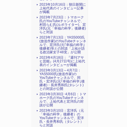
2023年10月16日：朝日新聞に
上祐代表のインタビュー記事
が掲載
2023年7月23日：トマホーク
氏のYouTubeチャンネルで、
村田らむ氏(ルポライター)、宏
洋氏(元「幸福の科学」後継者)
らと対談
2023年7月13日：YAS5000氏
(放送作家)のYouTubeチャンネ
ルで、宏洋氏(元｢幸福の科学｣
後継者)等との対談「上祐が語
る政治家女子48党」が公開
2023年4月18日：『週刊アサ
ヒ芸能』(4月27日号)に上祐代
表のインタビューが掲載
2023年3月13日～4月7日：
YAS5000氏(放送作家)の
YouTubeチャンネルで、同
氏・宏洋氏(元｢幸福の科学｣後
継者)・長井秀和氏(タレント)
との対談が公開
2023年3月30日･4月6日：トマ
ホーク氏のYouTubeチャンネ
ルで、上祐代表と宏洋氏の対
談が公開
2023年3月10日：宏洋氏（元
「幸福の科学」後継者）の
YouTubeチャンネルで、宏洋
氏・長井秀和氏（タレント）
らと対談