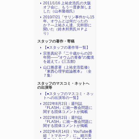
2011/1/16 上祐史浩氏の大阪
オフ会に、もう一度参加しま
した（山本隆雄氏）
2010/7/21「サリン事件から15
年。オウムとは何だったの
か？―上祐さん達、元幹部に
聞いた（鈴木邦男氏ＨＰよ
り）
スタッフの著作・寄稿
【●スタッフの著作等一覧】
宗形真紀子『二十歳からの20
年間――"オウムの青春"の魔境
を超えて』(三五館)
山口雅彦著（上祐史浩監修）
『東西心理学総論教本』〈全
７集〉
スタッフのマスコミ・ネットへ
の出演等
【●スタッフのマスコミ・ネッ
トへの出演等の一覧】
2022年8月2日：週刊誌
『FLASH』に統一教会問題に
関する団体コメントが掲載
2022年8月2日：週刊誌
『FLASH』に統一教会問題に
関する団体コメントが掲載
2022年4月14日：YouTube番
組「トマホーク」に、細川美