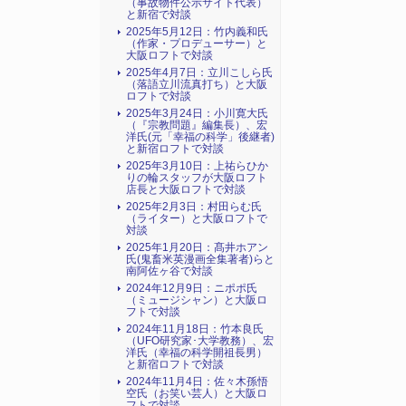
（事故物件公示サイト代表）
と新宿で対談
2025年5月12日：竹内義和氏
（作家・プロデューサー）と
大阪ロフトで対談
2025年4月7日：立川こしら氏
（落語立川流真打ち）と大阪
ロフトで対談
2025年3月24日：小川寛大氏
（『宗教問題』編集長）、宏
洋氏(元「幸福の科学」後継者)
と新宿ロフトで対談
2025年3月10日：上祐らひか
りの輪スタッフが大阪ロフト
店長と大阪ロフトで対談
2025年2月3日：村田らむ氏
（ライター）と大阪ロフトで
対談
2025年1月20日：髙井ホアン
氏(鬼畜米英漫画全集著者)らと
南阿佐ヶ谷で対談
2024年12月9日：ニポポ氏
（ミュージシャン）と大阪ロ
フトで対談
2024年11月18日：竹本良氏
（UFO研究家･大学教務）、宏
洋氏（幸福の科学開祖長男）
と新宿ロフトで対談
2024年11月4日：佐々木孫悟
空氏（お笑い芸人）と大阪ロ
フトで対談