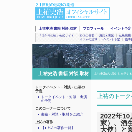
上祐史浩 書籍 対談 取材
プロフィール
イベント予定
「ひかりの輪」公式サイト
団体の概要
思想と実践
仏教思想
オウムの清算
イベント予定
指導
上祐史浩 書籍 対談 取材
上祐史浩がお受けしたテレ
トークイベント・対談・出演の
予定
上祐のトーク
トークイベント・対談・出演
の予定
このコーナーについて
書籍・対談・取材をご紹介
2022年
家）、酒
上祐の著作
【●上祐の著作一覧】
大使）と