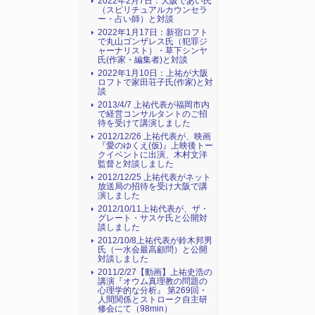
2022年2月7日：大阪であい氏
（スピリチュアルカウンセラ
ー・占い師）と対談
2022年1月17日：新宿ロフト
で丸山ゴンザレス氏（犯罪ジ
ャーナリスト）・草下シンヤ
氏(作家・編集者)と対談
2022年1月10日：上祐が大阪
ロフトで家田荘子氏(作家)と対
談
2013/4/7 上祐代表が福岡市内
で経営コンサルタントのご招
待を受けて講演しました
2012/12/26 上祐代表が、映画
『愛のゆくえ(仮)』上映後トー
クイベントに出演、木村文洋
監督と対談しました
2012/12/25 上祐代表がネット
放送局の招待を受け大阪で講
演しました
2012/10/11上祐代表が、ザ・
グレート・サスケ氏と公開対
談しました
2012/10/8上祐代表が鈴木邦男
氏（一水会最高顧問）と公開
対談しました
2011/2/27【動画】上祐史浩の
講演『オウム真理教の問題の
心理学的な分析』 第269回・
人間関係とストローク自主研
修会にて（98min）