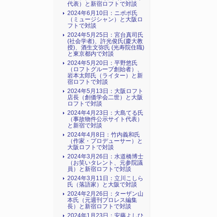
代表）と新宿ロフトで対談
2024年6月10日：ニポポ氏
（ミュージシャン）と大阪ロ
フトで対談
2024年5月25日：宮台真司氏
(社会学者)、許光俊氏(慶大教
授)、酒生文弥氏 (光寿院住職)
と東京都内で対談
2024年5月20日：平野悠氏
（ロフトグループ創始者）、
岩本太郎氏（ライター）と新
宿ロフトで対談
2024年5月13日：大阪ロフト
店長（創価学会二世）と大阪
ロフトで対談
2024年4月23日：大島てる氏
（事故物件公示サイト代表）
と新宿で対談
2024年4月8日：竹内義和氏
（作家・プロデューサー）と
大阪ロフトで対談
2024年3月26日：水道橋博士
（お笑いタレント、元参院議
員）と新宿ロフトで対談
2024年3月11日：立川こしら
氏（落語家）と大阪で対談
2024年2月26日：ターザン山
本氏（元週刊プロレス編集
長）と新宿ロフトで対談
2024年1月23日：安藤よしひ