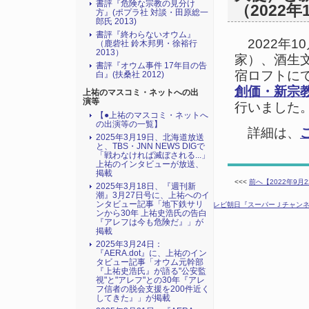
書評『危険な宗教の見分け
（2022年
方』(ポプラ社 対談・田原総一
郎氏 2013)
書評『終わらないオウム』
2022年1
（鹿砦社 鈴木邦男・徐裕行
2013）
家）、酒生
書評『オウム事件 17年目の告
宿ロフトに
白』(扶桑社 2012)
創価・新宗
上祐のマスコミ・ネットへの出
演等
行いました
【●上祐のマスコミ・ネットへ
の出演等の一覧】
詳細は、
2025年3月19日、北海道放送
と、TBS・JNN NEWS DIGで
「戦わなければ滅ぼされる...」
上祐のインタビューが放送、
掲載
<<<
前へ【2022年9
2025年3月18日、『週刊新
潮』3月27日号に、上祐へのイ
ンタビュー記事「地下鉄サリ
次へ【2022年10月20･21日：テレビ朝日『スーパーＪチ
ンから30年 上祐史浩氏の告白
『アレフは今も危険だ』」が
掲載
2025年3月24日：
『AERA.dot』に、上祐のイン
タビュー記事「オウム元幹部
『上祐史浩氏』が語る"公安監
視"と"アレフ"との30年『アレ
フ信者の脱会支援を200件近く
してきた』」が掲載