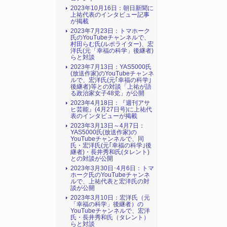
2023年10月16日：朝日新聞に
上祐代表のインタビュー記事
が掲載
2023年7月23日：トマホーク
氏のYouTubeチャンネルで、
村田らむ氏(ルポライター)、宏
洋氏(元「幸福の科学」後継者)
らと対談
2023年7月13日：YAS5000氏
(放送作家)のYouTubeチャンネ
ルで、宏洋氏(元｢幸福の科学｣
後継者)等との対談「上祐が語
る政治家女子48党」が公開
2023年4月18日：『週刊アサ
ヒ芸能』(4月27日号)に上祐代
表のインタビューが掲載
2023年3月13日～4月7日：
YAS5000氏(放送作家)の
YouTubeチャンネルで、同
氏・宏洋氏(元｢幸福の科学｣後
継者)・長井秀和氏(タレント)
との対談が公開
2023年3月30日･4月6日：トマ
ホーク氏のYouTubeチャンネ
ルで、上祐代表と宏洋氏の対
談が公開
2023年3月10日：宏洋氏（元
「幸福の科学」後継者）の
YouTubeチャンネルで、宏洋
氏・長井秀和氏（タレント）
らと対談