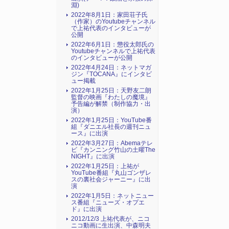
淵)
2022年8月1日：家田荘子氏
（作家）のYoutubeチャンネル
で上祐代表のインタビューが
公開
2022年6月1日：懲役太郎氏の
Youtubeチャンネルで上祐代表
のインタビューが公開
2022年4月24日：ネットマガ
ジン『TOCANA』にインタビ
ュー掲載
2022年1月25日：天野友二朗
監督の映画『わたしの魔境』
予告編が解禁（制作協力・出
演）
2022年1月25日：YouTube番
組『ダニエル社長の週刊ニュ
ース』に出演
2022年3月27日：Abemaテレ
ビ『カンニング竹山の土曜The
NIGHT』に出演
2022年1月25日：上祐が
YouTube番組『丸山ゴンザレ
スの裏社会ジャーニー』に出
演
2022年1月5日：ネットニュー
ス番組『ニューズ・オプエ
ド』に出演
2012/12/3 上祐代表が、ニコ
ニコ動画に生出演、中森明夫