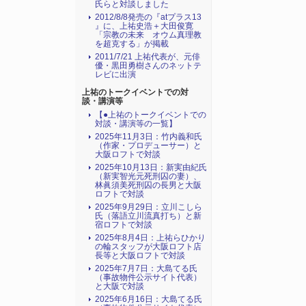
氏らと対談しました
2012/8/8発売の『atプラス13
』に、上祐史浩＋大田俊寛
「宗教の未来 オウム真理教
を超克する」が掲載
2011/7/21 上祐代表が、元俳
優・黒田勇樹さんのネットテ
レビに出演
上祐のトークイベントでの対
談・講演等
【●上祐のトークイベントでの
対談・講演等の一覧】
2025年11月3日：竹内義和氏
（作家・プロデューサー）と
大阪ロフトで対談
2025年10月13日：新実由紀氏
（新実智光元死刑囚の妻）、
林眞須美死刑囚の長男と大阪
ロフトで対談
2025年9月29日：立川こしら
氏（落語立川流真打ち）と新
宿ロフトで対談
2025年8月4日：上祐らひかり
の輪スタッフが大阪ロフト店
長等と大阪ロフトで対談
2025年7月7日：大島てる氏
（事故物件公示サイト代表）
と大阪で対談
2025年6月16日：大島てる氏