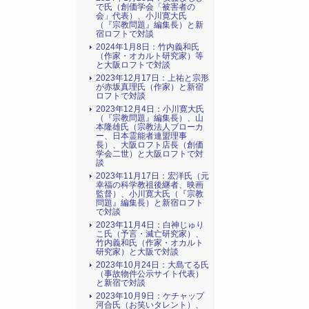
で氏（創価学会「被害者の
会」代表）、小川寛大氏
（『宗教問題』編集長）と新
宿ロフトで対談
2024年1月8日：竹内義和氏
（作家・オカルト研究家）等
と大阪ロフトで対談
2023年12月17日：上祐と宗形
が赤坂真理氏（作家）と新宿
ロフトで対談
2023年12月4日：小川寛大氏
（『宗教問題』編集長）、山
本隆雄氏（宗教法人ブローカ
ー、日本霊能者連盟理事
長）、大阪ロフト店長（創価
学会二世）と大阪ロフトで対
談
2023年11月17日：宏洋氏（元
幸福の科学教祖後継者、映画
監督）、小川寛大氏（『宗教
問題』編集長）と新宿ロフト
で対談
2023年11月4日：白神じゅり
こ氏（予言・滅亡研究家）、
竹内義和氏（作家・オカルト
研究家）と大阪で対談
2023年10月24日：大島てる氏
（事故物件公示サイト代表）
と新宿で対談
2023年10月9日：ケチャップ
河合氏（お笑いタレント）、