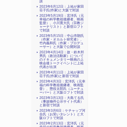
談
2023年6月12日：上祐が家田
荘子氏(作家)と大阪で対談
2023年5月19日：宏洋氏（元
幸福の科学教祖後継者、映画
監督）、小川寛大氏（宗教ジ
ャーナリスト）と新宿ロフト
で対談
2023年5月15日：中山市朗氏
（作家・オカルト研究者）、
竹内義和氏（作家・プロデュ
ーサー）と大阪で公開対談
2023年4月14日：故・鈴木邦
男氏（政治活動家）について
のドキュメンタリー映画の上
映会後トークイベントに上祐
代表が出演
2023年4月11日：上祐が家田
荘子氏(作家)と新宿で対談
2023年4月3日：宏洋氏（元幸
福の科学教祖後継者、映画監
督）、懲役太郎氏（ユーチュ
ーバー）と大阪ロフトで対談
2023年3月13日：大島てる氏
（事故物件公示サイト代表）
と新宿で対談
2023年3月6日：ケチャップ河
合氏（お笑いタレント）と大
阪ロフトで対談
2023年2月13日：宏洋氏（元