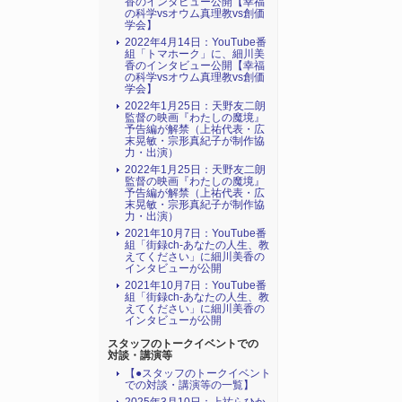
香のインタビュー公開【幸福
の科学vsオウム真理教vs創価
学会】
2022年4月14日：YouTube番
組「トマホーク」に、細川美
香のインタビュー公開【幸福
の科学vsオウム真理教vs創価
学会】
2022年1月25日：天野友二朗
監督の映画『わたしの魔境』
予告編が解禁（上祐代表・広
末晃敏・宗形真紀子が制作協
力・出演）
2022年1月25日：天野友二朗
監督の映画『わたしの魔境』
予告編が解禁（上祐代表・広
末晃敏・宗形真紀子が制作協
力・出演）
2021年10月7日：YouTube番
組「街録ch-あなたの人生、教
えてください」に細川美香の
インタビューが公開
2021年10月7日：YouTube番
組「街録ch-あなたの人生、教
えてください」に細川美香の
インタビューが公開
スタッフのトークイベントでの
対談・講演等
【●スタッフのトークイベント
での対談・講演等の一覧】