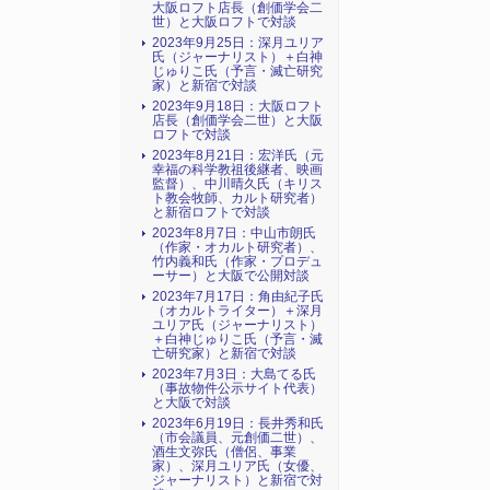
大阪ロフト店長（創価学会二
世）と大阪ロフトで対談
2023年9月25日：深月ユリア
氏（ジャーナリスト）＋白神
じゅりこ氏（予言・滅亡研究
家）と新宿で対談
2023年9月18日：大阪ロフト
店長（創価学会二世）と大阪
ロフトで対談
2023年8月21日：宏洋氏（元
幸福の科学教祖後継者、映画
監督）、中川晴久氏（キリス
ト教会牧師、カルト研究者）
と新宿ロフトで対談
2023年8月7日：中山市朗氏
（作家・オカルト研究者）、
竹内義和氏（作家・プロデュ
ーサー）と大阪で公開対談
2023年7月17日：角由紀子氏
（オカルトライター）＋深月
ユリア氏（ジャーナリスト）
＋白神じゅりこ氏（予言・滅
亡研究家）と新宿で対談
2023年7月3日：大島てる氏
（事故物件公示サイト代表）
と大阪で対談
2023年6月19日：長井秀和氏
（市会議員、元創価二世）、
酒生文弥氏（僧侶、事業
家）、深月ユリア氏（女優、
ジャーナリスト）と新宿で対