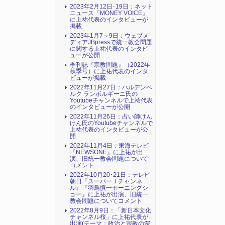
2023年2月12日･19日：ネット
ニュース『MONEY VOICE』
に上祐代表のインタビューが
掲載
2023年1月7～9日：ウェブメ
ディアJBpressで統一教会問題
に関する上祐代表のインタビ
ューが公開
季刊誌『宗教問題』（2022年
秋季号）に上祐代表のインタ
ビューが掲載
2022年11月27日：ハルデンベ
ルク ランボルギーニ氏の
Youtubeチャンネルで上祐代表
のインタビューが公開
2022年11月26日：占い師けん
けん氏のYoutubeチャンネルで
上祐代表のインタビューが公
開
2022年11月4日：東海テレビ
『NEWSONE』に上祐が出
演、旧統一教会問題について
コメント
2022年10月20･21日：テレビ
朝日『スーパーＪチャンネ
ル』『羽鳥慎一モーニングシ
ョー』に上祐が出演、旧統一
教会問題についてコメント
2022年8月9日：「新日本文化
チャンネル桜」に上祐代表が
出演(テーマ：政治と宗教の深