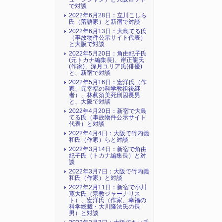
で対談
2022年6月28日：立川こしら
氏（落語家）と新宿で対談
2022年6月13日：大島てる氏
（事故物件公示サイト代表）
と大阪で対談
2022年5月20日：角由紀子氏
(元トカナ編集長)、岸正龍氏
(作家)、深月ユリア氏(俳優)
と、新宿で対談
2022年5月16日：宏洋氏（作
家、元幸福の科学教祖後継
者）、林眞須美死刑囚長男
と、大阪で対談
2022年4月20日：新宿で大島
てる氏（事故物件公示サイト
代表）と対談
2022年4月4日：大阪で竹内義
和氏（作家）らと対談
2022年3月14日：新宿で角由
紀子氏（トカナ編集長）と対
談
2022年3月7日：大阪で竹内義
和氏（作家）と対談
2022年2月11日：新宿で小川
寛大氏（宗教ジャーナリス
ト）、宏洋氏（作家、幸福の
科学総裁・大川隆法氏の長
男）と対談