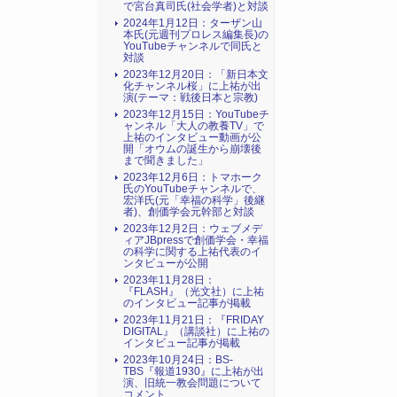
で宮台真司氏(社会学者)と対談
2024年1月12日：ターザン山
本氏(元週刊プロレス編集長)の
YouTubeチャンネルで同氏と
対談
2023年12月20日：「新日本文
化チャンネル桜」に上祐が出
演(テーマ：戦後日本と宗教)
2023年12月15日：YouTubeチ
ャンネル「大人の教養TV」で
上祐のインタビュー動画が公
開「オウムの誕生から崩壊後
まで聞きました」
2023年12月6日：トマホーク
氏のYouTubeチャンネルで、
宏洋氏(元「幸福の科学」後継
者)、創価学会元幹部と対談
2023年12月2日：ウェブメデ
ィアJBpressで創価学会・幸福
の科学に関する上祐代表のイ
ンタビューが公開
2023年11月28日：
『FLASH』（光文社）に上祐
のインタビュー記事が掲載
2023年11月21日：『FRIDAY
DIGITAL』（講談社）に上祐の
インタビュー記事が掲載
2023年10月24日：BS-
TBS『報道1930』に上祐が出
演、旧統一教会問題について
コメント