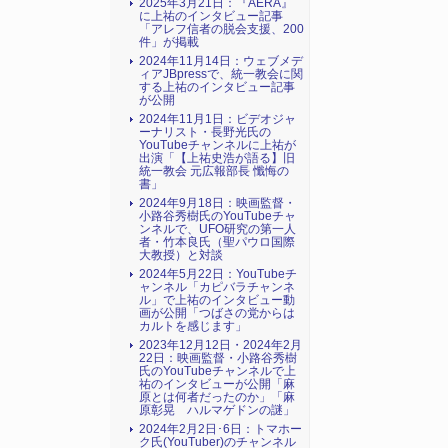
2025年3月21日：『AERA』
に上祐のインタビュー記事
「アレフ信者の脱会支援、200
件」が掲載
2024年11月14日：ウェブメデ
ィアJBpressで、統一教会に関
する上祐のインタビュー記事
が公開
2024年11月1日：ビデオジャ
ーナリスト・長野光氏の
YouTubeチャンネルに上祐が
出演「【上祐史浩が語る】旧
統一教会 元広報部長 懺悔の
書」
2024年9月18日：映画監督・
小路谷秀樹氏のYouTubeチャ
ンネルで、UFO研究の第一人
者・竹本良氏（聖パウロ国際
大教授）と対談
2024年5月22日：YouTubeチ
ャンネル「カピバラチャンネ
ル」で上祐のインタビュー動
画が公開「つばさの党からは
カルトを感じます」
2023年12月12日・2024年2月
22日：映画監督・小路谷秀樹
氏のYouTubeチャンネルで上
祐のインタビューが公開「麻
原とは何者だったのか」「麻
原彰晃 ハルマゲドンの謎」
2024年2月2日･6日：トマホー
ク氏(YouTuber)のチャンネル