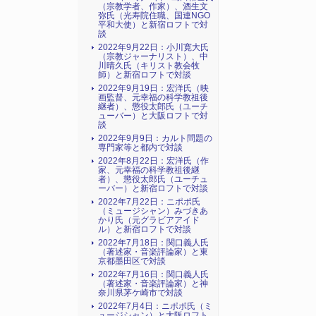
（宗教学者、作家）、酒生文
弥氏（光寿院住職、国連NGO
平和大使）と新宿ロフトで対
談
2022年9月22日：小川寛大氏
（宗教ジャーナリスト）、中
川晴久氏（キリスト教会牧
師）と新宿ロフトで対談
2022年9月19日：宏洋氏（映
画監督、元幸福の科学教祖後
継者）、懲役太郎氏（ユーチ
ューバー）と大阪ロフトで対
談
2022年9月9日：カルト問題の
専門家等と都内で対談
2022年8月22日：宏洋氏（作
家、元幸福の科学教祖後継
者）、懲役太郎氏（ユーチュ
ーバー）と新宿ロフトで対談
2022年7月22日：ニポポ氏
（ミュージシャン）みづきあ
かり氏（元グラビアアイド
ル）と新宿ロフトで対談
2022年7月18日：関口義人氏
（著述家・音楽評論家）と東
京都墨田区で対談
2022年7月16日：関口義人氏
（著述家・音楽評論家）と神
奈川県茅ケ崎市で対談
2022年7月4日：ニポポ氏（ミ
ュージシャン）と大阪ロフト