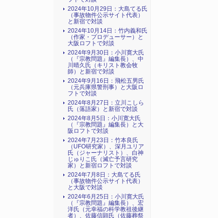
2024年10月29日：大島てる氏
（事故物件公示サイト代表）
と新宿で対談
2024年10月14日：竹内義和氏
（作家・プロデューサー）と
大阪ロフトで対談
2024年9月30日：小川寛大氏
（『宗教問題』編集長）、中
川晴久氏（キリスト教会牧
師）と新宿で対談
2024年9月16日：飛松五男氏
（元兵庫県警刑事）と大阪ロ
フトで対談
2024年8月27日：立川こしら
氏（落語家）と新宿で対談
2024年8月5日：小川寛大氏
（『宗教問題』編集長）と大
阪ロフトで対談
2024年7月23日：竹本良氏
（UFO研究家）、深月ユリア
氏（ジャーナリスト）、白神
じゅりこ氏（滅亡予言研究
家）と新宿ロフトで対談
2024年7月8日：大島てる氏
（事故物件公示サイト代表）
と大阪で対談
2024年6月25日：小川寛大氏
（『宗教問題』編集長）、宏
洋氏（元幸福の科学教祖後継
者）、佐藤信顕氏（佐藤葬祭