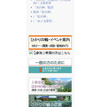
合い 上祐史浩
「水の神」歌詞
歌詞「虹の神」
♪「虹の神」
♪「めぐる星空」
👆参加ご希望の方はこちら