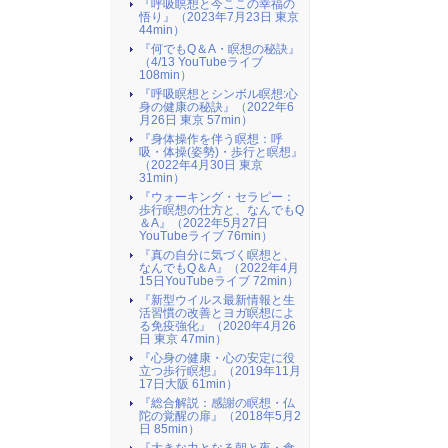
『呼吸瞑想と今ここの幸福の
悟り』（2023年7月23日 東京
44min）
『何でもQ＆A・瞑想の秘訣』
（4/13 YouTubeライブ
108min）
『呼吸瞑想とシンボル瞑想:心
身の健康の秘訣』（2022年6
月26日 東京 57min）
『身体操作を伴う瞑想：呼
吸・体操(姿勢)・歩行と瞑想』
（2022年4月30日 東京
31min）
『ウォーキング・セラピー：
歩行瞑想の仕方と、なんでもQ
＆A』（2022年5月27日
YouTubeライブ 76min）
『真の自分に気づく瞑想と、
なんでもQ＆A』（2022年4月
15日YouTubeライブ 72min）
『新型ウイルス最新情報と生
活習慣の改善とヨガ瞑想によ
る免疫強化』（2020年4月26
日 東京 47min）
『心身の健康・心の安定に役
立つ歩行瞑想』（2019年11月
17日大阪 61min）
『総合解説：感謝の瞑想・仏
陀の覚醒の扉』（2018年5月2
日 85min）