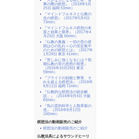
『大きな力となる朝と夜・食
事の際の瞑想』（2018年3月
25日 福岡 53min）
『マインドフルネスと仏教の
念の瞑想』（2017年5月4日
73min）
『マインドフルネス瞑想の本
質と効果と限界』（2017年4
月23日 大阪 60min）
『仏教の奥義：一切の苦の原
因は心の乱れ＝心の安定集中
のための瞑想とは』（2017年
1月29日 東京 41min）
『苦しみに強くなるには？初
期仏教の苦の思想の智恵』
（2016年10月29日 東京
59min）
『プライドの効能と弊害、そ
れを超える瞑想法』（2016年
9月11日 福岡 72min）
『仏教的な瞑想法の総合解
説」』（2016年9月4日 大阪
65min）
『気の霊的科学と人類革新の
道』（2016年8月12日
100min）
瞑想法の動画販売のご紹介
瞑想法の動画販売のご紹介
仏教法具によるサウンドヒーリ