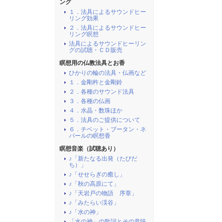
ング
１．法具によるサウンドヒー
リング効果
２．法具によるサウンドヒー
リング瞑想
法具によるサウンドヒーリン
グの試聴・ＣＤ販売
瞑想用の仏教法具とお香
ひかりの輪の法具・仏画など
１．金剛杵と金剛鈴
２．各種のサウンド法具
３．各種の仏画
４．水晶・数珠ほか
５．法具のご提供について
６．チベット・ブータン・ネ
パールの瞑想香
瞑想音楽（試聴あり）
♪「新たなる出発（たびだ
ち）」
♪「せせらぎの癒し」
♪「秋の高原にて」
♪「天岩戸の物語 序章」
♪「みたらい渓谷」
♪「水の神」
「水の神」の歌詞とその意味