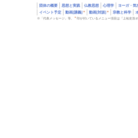
団体の概要
思想と実践
仏教思想
心理学
ヨーガ・気
イベント予定
動画[講義]
*
動画[対談]
*
宗教と科学
*
※「代表メッセージ」等、
印が付いているメニュー項目は『上祐史浩