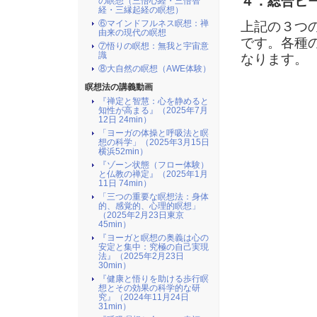
４．総合ヒ
の瞑想（三悟心経・三悟智
経・三縁起経の瞑想）
⑥マインドフルネス瞑想：禅
上記の３つ
由来の現代の瞑想
です。各種
⑦悟りの瞑想：無我と宇宙意
識
なります。
⑧大自然の瞑想（AWE体験）
瞑想法の講義動画
『禅定と智慧：心を静めると
知性が高まる』（2025年7月
12日 24min）
「ヨーガの体操と呼吸法と瞑
想の科学」（2025年3月15日
横浜52min）
『ゾーン状態（フロー体験）
と仏教の禅定』（2025年1月
11日 74min）
「三つの重要な瞑想法：身体
的、感覚的、心理的瞑想」
（2025年2月23日東京
45min）
『ヨーガと瞑想の奥義は心の
安定と集中：究極の自己実現
法』（2025年2月23日
30min）
『健康と悟りを助ける歩行瞑
想とその効果の科学的な研
究』（2024年11月24日
31min）