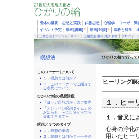
団体の概要
思想と実践
仏教思想
心理学
ヨーガ・気
イベント予定
動画[講義]
*
動画[対談]
*
宗教と科学
上祐史浩オフィシャルサイト
上祐史浩 書籍 対談 取材
プロフィー
瞑想法
ひかりの輪で行って
このコーナーについて
１．瞑想とは何か？
ヒーリング瞑
２．このコーナーでご紹介す
る瞑想について
ひかりの輪の瞑想講座
１．ヒー
「ヨーガ瞑想講座」のご案内
「オンライン瞑想タイム」の
お知らせ ～ご自宅からでも
参加できます～
１．音叉に
瞑想と３つのタイプ
心身の浄化
１．瞑想の準備
用いたヒー
２．瞑想とは何か？――その