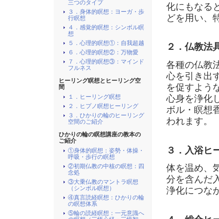
三つのタイプ
化にもなる
３．身体的瞑想：ヨーガ・歩
どを用い、
行瞑想
４．感覚的瞑想：シンボル瞑
想
５．心理的瞑想①：自我超越
２．仏教法
６．心理的瞑想②：万物愛
７．心理的瞑想③：マインド
各種の仏教
フルネス
心を引き出
ヒーリング瞑想とヒーリング空
を促すよう
間
心身を浄化
１．ヒーリング瞑想
２．ヒプノ瞑想ヒーリング
ボル・瞑想
３．ひかりの輪のヒーリング
われます。
空間のご紹介
ひかりの輪の瞑想講座の教本の
ご紹介
３．入浴ヒ
①身体的瞑想：姿勢・体操・
呼吸・歩行の瞑想
体を温め、
②初期仏教の中核の瞑想：四
念処
分を含んだ
③大乗仏教のマントラ瞑想
（シンボル瞑想）
浄化につな
④真言読経瞑想：ひかりの輪
の瞑想体系
⑤輪の読経瞑想：一元意識へ