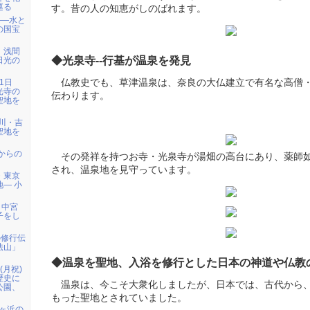
巡る
す。昔の人の知恵がしのばれます。
――水と
の国宝
）浅間
◆光泉寺--行基が温泉を発見
日光の
仏教史でも、草津温泉は、奈良の大仏建立で有名な高僧
1日
光寺の
伝わります。
聖地を
天川・吉
聖地を
代からの
その発祥を持つお寺・光泉寺が湯畑の高台にあり、薬師
され、温泉地を見守っています。
・東京
― 小
、中宮
子をし
の修行伝
法山」
◆温泉を聖地、入浴を修行とした日本の神道や仏教
日(月祝)
歴史に
温泉は、今こそ大衆化しましたが、日本では、古代から
公園、
もった聖地とされていました。
七ヶ浜の