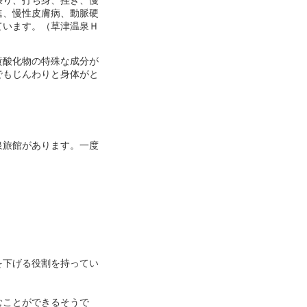
張り、打ち身、挫き、慢
進、慢性皮膚病、動脈硬
ています。（草津温泉Ｈ
黄酸化物の特殊な成分が
でもじんわりと身体がと
泉旅館があります。一度
を下げる役割を持ってい
むことができるそうで