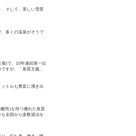
り、そして、美しい雪景
が、多くの温泉がそうで
。
催)で、10年連続第一位
のですが、「泉質主義」
リットルも豊富に湧き出
い酸性)を持つ優れた泉質
方も全国から多数湯治を