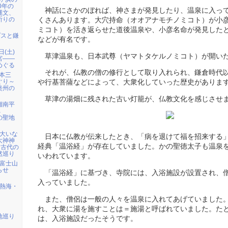
0年の
神話にさかのぼれば、神さまが発見したり、温泉に入っ
縄文、
祈りの
くさんあります。大穴持命（オオアナモチノミコト）が小
ミコト）を活き返らせた道後温泉や、小彦名命が発見した
プスと鎌
などが有名です。
日(土)
草津温泉も、日本武尊（ヤマトタケルノミコト）が開い
宮――
めぐる
それが、仏教の僧の修行として取り入れられ、鎌倉時代
日本三
ぐり～
や行基菩薩などによって、大衆化していった歴史がありま
奥州の
草津の湯畑に残された古い灯籠が、仏教文化を感じさせ
 湘南平
へ
の聖地
）大いな
日本に仏教が伝来したとき、「病を退けて福を招来する
大神神
経典「温浴経」が存在していました。かの聖徳太子も温泉
・古代の
然巡り
いわれています。
) 富士山
らせ
「温浴経」に基づき、寺院には、入浴施設が設置され、
入っていました。
) 熱海・
また、僧侶は一般の人々を温泉に入れてあげていました
れ、大衆に湯を施すことは＝施湯と呼ばれていました。た
地巡り
は、入浴施設だったそうです。