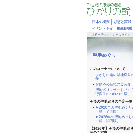
団体の概要
思想と実践
イベント予定
動画[講義
上祐史浩オフィシャルサイト
聖地めぐり
このコーナーについて
ひかりの輪の聖地巡り
介
お勧めの聖地のご紹介
聖地巡りレポートブロ
野愛子のつれづれ草」
今後の聖地巡りの予定一覧
▶2026年の聖地めぐ
一覧（全国版）
▶2026年の聖地めぐ
一覧（関西版）
【2026年】今後の聖地巡
定のご案内