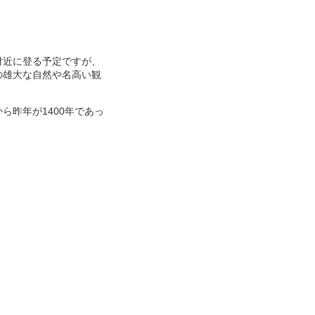
付近に登る予定ですが、
の雄大な自然や名高い観
昨年が1400年であっ
。