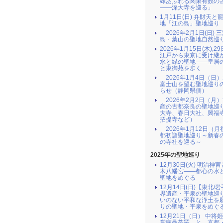
緑あふれる関東有数の
――深大寺を巡る」
1月11日(日) 弁財天と
地「江の島」聖地巡り
2026年2月1日(日) 
島・葉山の聖地自然巡
2026年1月15日(木),29
江戸から東京に受け継
水と緑の聖地――皇居
と東御苑を歩く
2026年1月4日（日
富士山を望む聖地巡り
らせ（静岡県側）
2026年2月2日（月
産の古都奈良の聖地巡
大寺、春日大社、興福
招提寺など）
2026年1月12日（月
都初詣聖地巡り～新春
の寺社を巡る～
2025年の聖地巡り
12月30日(火) 明治神
木八幡宮――都心の水
聖地をめぐる
12月14日(日)【東北/
界遺産・平泉の聖地巡
いのない平和な浄土を
りの聖地・平泉をめぐ
12月21日（日） 中将
當麻曼荼羅 と 京都