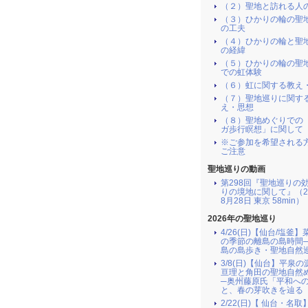
（２）聖地と訪れる人
（３）ひかりの輪の聖
の工夫
（４）ひかりの輪と聖
の経緯
（５）ひかりの輪の聖
での虹体験
（６）虹に関する教え
（７）聖地巡りに関す
え・思想
（８）聖地めぐりでの
ガ歩行瞑想」に関して
※ご参加を希望される
ご注意
聖地巡りの動画
第298回『聖地巡りの
りの境地に関して』（2
8月28日 東京 58min）
2026年の聖地巡り
4/26(日)【仙台/塩釜
の季節の離島の島時間
島の島歩き・聖地自然
3/8(日)【仙台】平泉
亘理と角田の聖地自然
─奥州藤原氏「平和へ
と、春の芽吹きを辿る
2/22(日)【 仙台・名