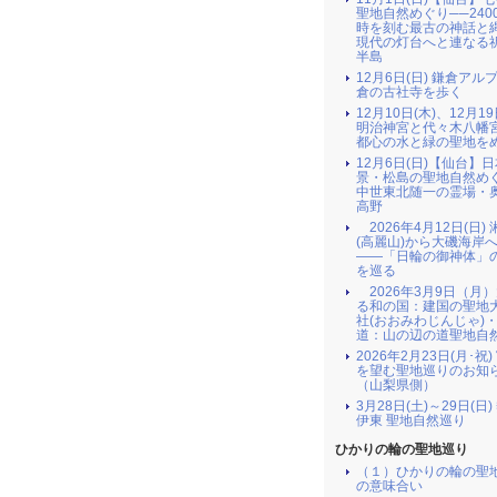
聖地自然めぐり──240
時を刻む最古の神話と
現代の灯台へと連なる
半島
12月6日(日) 鎌倉アル
倉の古社寺を歩く
12月10日(木)、12月19
明治神宮と代々木八幡
都心の水と緑の聖地を
12月6日(日)【仙台】
景・松島の聖地自然め
中世東北随一の霊場・
高野
2026年4月12日(日)
(高麗山)から大磯海岸
――「日輪の御神体」
を巡る
2026年3月9日（月
る和の国：建国の聖地
社(おおみわじんじゃ)
道：山の辺の道聖地自
2026年2月23日(月･祝
を望む聖地巡りのお知
（山梨県側）
3月28日(土)～29日(日
伊東 聖地自然巡り
ひかりの輪の聖地巡り
（１）ひかりの輪の聖
の意味合い