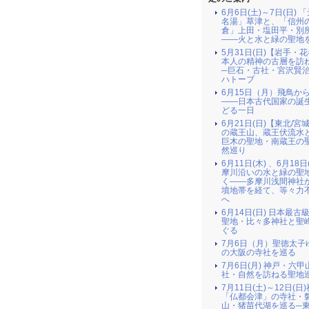
6月6日(土)～7日(日) 
名湯」草津と、「信州
倉」上田・塩田平・別
――火と水と緑の聖地
5月31日(日)【岩手・
本人の精神の古層を訪
─巨石・古社・宮沢賢
ハトーブ
6月15日（月）飛鳥か
――日本古代国家の誕
どる一日
6月21日(日)【東北/宮
の蔵王山、蔵王伏流水
巨木の聖地・南蔵王の
然巡り
6月11日(木) 、6月18日
摩川沿いの水と緑の聖
く――多摩川浅間神社
墳地帯を経て、等々力
へ
6月14日(日) 日本最古
聖地・比々多神社と聖
ぐる
7月6日（月）聖徳太子
の大阪の寺社を巡る
7月6日(月) 神戸・六
社・自然を訪ねる聖地
7月11日(土)～12日(日
「仏都会津」の寺社・
山・猪苗代湖を巡る─