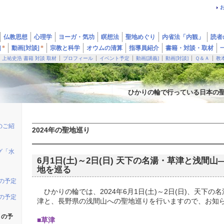
仏教思想
心理学
ヨーガ・気功
瞑想法
聖地めぐり
内省法「内観」
読者
]
*
動画[対談]
*
宗教と科学
オウムの清算
指導員紹介
書籍・対談・取材
上祐史浩 書籍 対談 取材
プロフィール
イベント予定
動画[講義]
動画[対談]
Ｑ＆Ａ
教
ひかりの輪で行っている日本の
のご紹
2024年の聖地巡り
グ「水
6月1日(土)～2日(日) 天下の名湯・草津と浅間
地を巡る
りの予定
ひかりの輪では、2024年6月1日(土)～2日(日)、天下
りの予定
津と、長野県の浅間山への聖地巡りを行いますので、お知
りの予
■草津