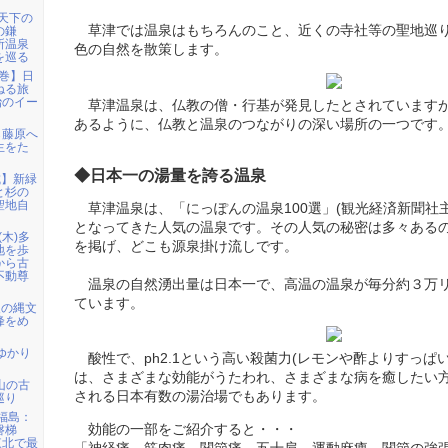
「天下の
草津では温泉はもちろんのこと、近くの寺社等の聖地巡
の鎌
所温泉
色の自然を散策します。
を巡る
花巻】日
ねる旅
治のイー
草津温泉は、仏教の僧・行基が発見したとされています
あるように、仏教と温泉のつながりの深い場所の一つです
ら藤原へ
生をた
◆日本一の湯量を誇る温泉
城】新緑
と杉の
聖地自
草津温泉は、「にっぽんの温泉100選」(観光経済新聞社主
となってきた人気の温泉です。その人気の秘密は多々ある
(木)多
を掲げ、どこも源泉掛け流しです。
地を歩
から古
不動尊
温泉の自然湧出量は日本一で、高温の温泉が毎分約３万
ています。
級の縄文
峰をめ
ゆかり
酸性で、ph2.1という高い殺菌力(レモンや酢よりすっぱ
は、さまざまな効能がうたわれ、さまざまな病を癒したい
甲山の古
される日本有数の湯治場でもあります。
巡り
)福島：
効能の一部をご紹介すると・・・
磐梯
東北で最