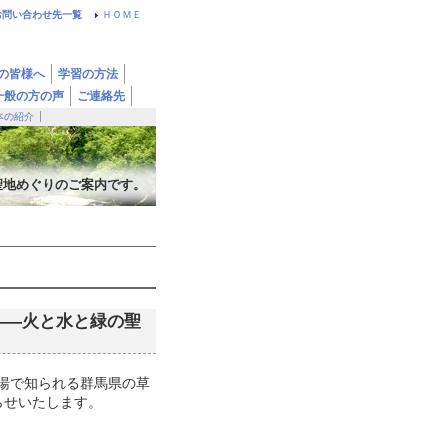
お問い合わせ先一覧
ＨＯＭＥ
の皆様へ
学習の方法
一般の方の声
ご連絡先
本の紹介
聖地めぐりのご案内です。
山――火と水と緑の聖
の名湯で知られる群馬県の草
らせいたします。