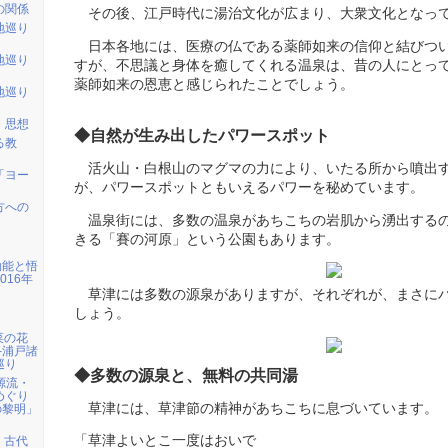
の関係
その後、江戸時代に湯治文化が広まり、大衆文化となっ
地巡り
日本各地には、医療の仏である薬師如来の信仰と結びつ
地巡り
すが、不思議と身体を癒してくれる温泉は、昔の人にとっ
薬師如来の恩恵と感じられたことでしょう。
地巡り
・思想
◆自然が生み出したパワースポット
る教
活火山・白根山のマグマの力により、いたる所から噴出
「ヨー
が、パワースポットともいえるパワーを秘めています。
方への
温泉街には、多数の温泉があちこちの岩肌から湧出する
きる「賽の河原」という公園もあります。
効能と悟
016年
草津には多数の源泉がありますが、それぞれが、まさに
しょう。
】菜の花
─浦戸諸
巡り
◆多数の源泉と、無料の共同湯
の源流・
めぐり
草津には、草津節の精神があちこちに息づいています。
の黎明」
「草津よいとこ一度はおいで
取】古代