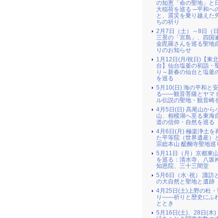
の知恵「命の聖地」と
大稲荷を巡る ─平和へ
と、震災を乗り越えた
ちの祈り
2月7日（土）～8日（
三景の「宮島」、四国
金毘羅さんを巡る聖地
りのお知らせ
1月12日(月/祝日)【東北
台】仙台塩釜の初詣・
り～新春の仙台と塩釜
を巡る
5月10(日) 海の平和と
る――観音菩薩とヤマ
ル伝説の聖地・観音崎
4月5日(日) 高尾山か
山、相模湖へ至る東海
道の信仰・自然を巡る
4月6日(月) 極楽浄土
た平等院（世界遺産）
宗総本山 醍醐寺聖地巡
5月11日（月）京都東
を巡る：清水寺、八坂
知恩院、三十三間堂
5月6日（水･祝） 諏訪
の大自然と聖地と遺跡
4月25日(土)上野の杜
り――祈りと歴史にふ
ととき
5月16日(土)、28日(木