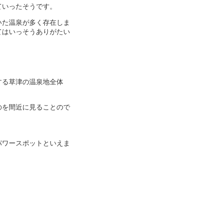
ていったそうです。
いた温泉が多く存在しま
てはいっそうありがたい
する草津の温泉地全体
のを間近に見ることので
パワースポットといえま