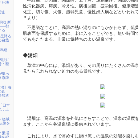
「神経痛、筋肉痛、関節痛、五十肩、運動麻痺、関節の強
いた地
性消化器病、痔疾、冷え性、病後回復、疲労回復、健康増
化症、切り傷、火傷、虚弱児童、慢性婦人病などといわれ
霊山
Ｐより）
月祝) 新
――都
不思議なことに、高温の熱い湯なのにもかかわらず、硫
ぐる
肌表面を保護するために、楽に入ることができ、短い時間
「星降る
てもあたたまる、非常に気持ちのよい温泉です。
の自然
白馬連
◆湯畑
伝説に
勢・籠
草津の中心には、湯畑があり、その周りにたくさんの温
見たら忘れられない迫力のある景観です。
者が集っ
日原鍾
仙沼】海
の真
自然巡
)「日本
地：上
湯畑は、高温の源泉を外気にさらすことで、温泉の温度
・嵯峨
仏像を
ます。ここから各温泉場に提供されています。
鳩ノ巣渓
これにより、水で薄めずに掛け流しの温泉の効能を楽し
神を祀