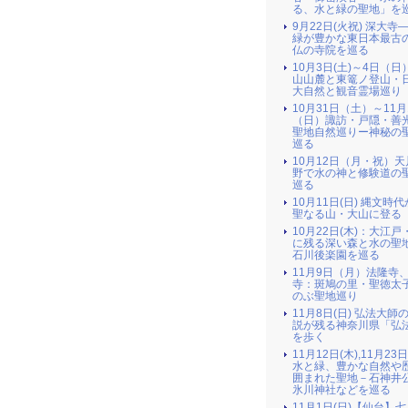
る、水と緑の聖地」を
9月22日(火祝) 深大寺
緑が豊かな東日本最古
仏の寺院を巡る
10月3日(土)～4日（日
山山麓と東篭ノ登山・
大自然と観音霊場巡り
10月31日（土）～11月
（日）諏訪・戸隠・善
聖地自然巡りー神秘の
巡る
10月12日（月・祝）
野で水の神と修験道の
巡る
10月11日(日) 縄文時
聖なる山・大山に登る
10月22日(木)：大江戸
に残る深い森と水の聖地
石川後楽園を巡る
11月9日（月）法隆寺
寺：斑鳩の里・聖徳太
のぶ聖地巡り
11月8日(日) 弘法大師
説が残る神奈川県「弘
を歩く
11月12日(木),11月23
水と緑、豊かな自然や
囲まれた聖地－石神井
氷川神社などを巡る
11月1日(日)【仙台】