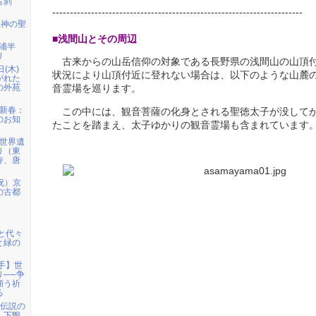
古刹
-----------------------------------------------------------------------
龍神の聖
■浅間山とその周辺
三浦半
り
古来からの山岳信仰の対象である長野県の浅間山の山頂
日(木)
状況により山頂付近に登れない場合は、以下のような山麓
がれた
の外苑
音霊場を巡ります。
）新春：
この中には、観音菩薩の化身とされる聖徳太子が没してから
のお知
たことを踏まえ、太子ゆかりの観音霊場も含まれています
）世界遺
り（東
寺、唐
祝）京
の古都
宮と代々
と緑の
岩手】世
り──争
願う祈
る
姫伝説の
・下鴨