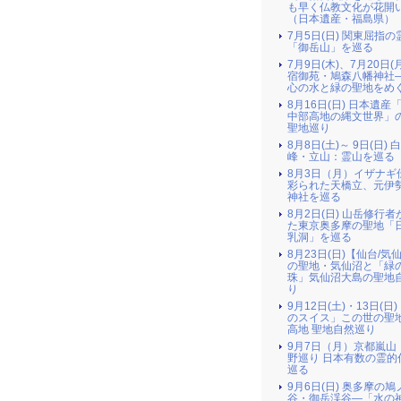
も早く仏教文化が花開
（日本遺産・福島県）
7月5日(日) 関東屈指の
「御岳山」を巡る
7月9日(木)、7月20日(
宿御苑・鳩森八幡神社
心の水と緑の聖地をめ
8月16日(日) 日本遺産
中部高地の縄文世界」
聖地巡り
8月8日(土)～ 9日(日) 
峰・立山：霊山を巡る
8月3日（月）イザナギ
彩られた天橋立、元伊
神社を巡る
8月2日(日) 山岳修行
た東京奥多摩の聖地「
乳洞」を巡る
8月23日(日)【仙台/気
の聖地・気仙沼と「緑
珠」気仙沼大島の聖地
り
9月12日(土)・13日(日
のスイス」この世の聖
高地 聖地自然巡り
9月7日（月）京都嵐山
野巡り 日本有数の霊的
巡る
9月6日(日) 奥多摩の
谷・御岳渓谷―「水の