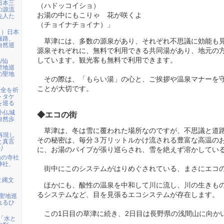
日本三
（ハドッコイショ）
の源流
お湯の中にもこりゃ 花が咲くよ
先人た
（チョイナチョイナ）」
日）日本
遍路、
草津には、多数の源泉があり、それぞれ不思議に効能も
自然巡
源泉それぞれに、無料で利用できる共同湯があり、地元の
しています。観光客も無料で利用できます。
/仙
聖地巡
の聖地
その際は、「もらい湯」の心と、ご挨拶や温泉マナーを
ことが大切です。
安全を祈
トタケ
を巡る
ら小仏城
◆エコの街
自然歩
草津は、冬は雪に覆われた場所なのですが、不思議と道
を再現し
その秘密は、毎分３万リットルかけ流される豊富な高温の
と真言
り
に、お湯のパイプが張り巡らされ、雪を絶えず溶かしてい
山の寺社
神社、
街中にこのシステムがはりめぐされている、まさにエコ
と縄文
ほかにも、酸性の温泉を中和して川に流し、川の生きも
るシステムなど、目を見張るエコシステムが存在します。
・聖地巡
れるひ
この1日目の草津に続き、2日目は長野県の浅間山に向か
)「水と