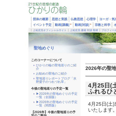
団体の概要
思想と実践
仏教思想
心理学
ヨーガ・気
イベント予定
動画[講義]
*
動画[対談]
*
宗教と科学
上祐史浩オフィシャルサイト
上祐史浩 書籍 対談 取材
プロフィー
聖地めぐり
このコーナーについて
ひかりの輪の聖地巡りのご紹
2026年の聖
介
お勧めの聖地のご紹介
聖地巡りレポートブログ「水
野愛子のつれづれ草」
4月25日
今後の聖地巡りの予定一覧
ふれるひ
▶2026年の聖地めぐりの予定
一覧（全国版）
▶2026年の聖地めぐりの予定
4月25日(
一覧（関西版）
いたします
【2026年】今後の聖地巡りの予
定のご案内