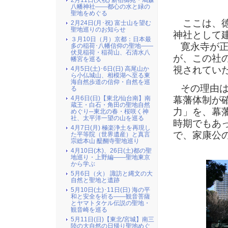
2月11日(火祝) 新宿御苑・鳩森
八幡神社――都心の水と緑の
聖地をめぐる
ここは、徳
2月24日(月･祝) 富士山を望む
聖地巡りのお知らせ
神社として
３月10日（月）京都：日本最
寛永寺が正
多の稲荷･八幡信仰の聖地――
伏見稲荷・稲荷山、石清水八
が、この社
幡宮を巡る
視されてい
4月5日(土)･6日(日) 高尾山か
ら小仏城山、相模湖へ至る東
海自然歩道の信仰・自然を巡
その理由は
る
4月6日(日)【東北/仙台南】南
幕藩体制が
蔵王・白石・角田の聖地自然
力」を、幕
めぐり─東北の春・桜咲く神
社、太平洋一望の山を巡る
時期でもあ
4月7日(月) 極楽浄土を再現し
で、家康公
た平等院（世界遺産）と真言
宗総本山 醍醐寺聖地巡り
4月10日(木)、26日(土)都の聖
地巡り・上野編――聖地東京
から学ぶ
5月6日（火） 諏訪と縄文の大
自然と聖地と遺跡
5月10日(土)･11日(日) 海の平
和と安全を祈る――観音菩薩
とヤマトタケル伝説の聖地・
観音崎を巡る
5月11日(日)【東北/宮城】南三
陸の大自然の日帰り聖地めぐ