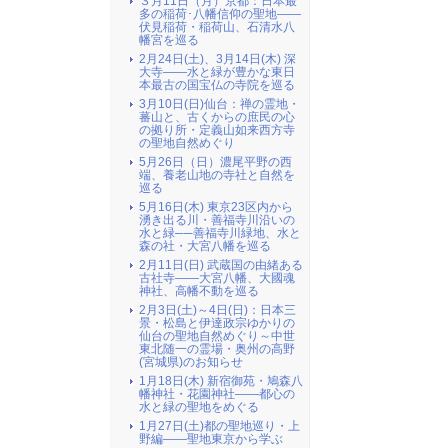
３月11日（月）京都：日本最
多の稲荷･八幡信仰の聖地――
伏見稲荷・稲荷山、石清水八
幡宮を巡る
2月24日(土)、3月14日(木) 深
大寺――水と緑が豊かな東日
本最古の国宝仏の寺院を巡る
3月10日(日)仙台：禅の霊地・
蕃山と、古くからの庶民の心
の拠り所・定義山如来西方寺
の聖地自然めぐり
5月26日（日）濃尾平野の西
端、養老山地の寺社と自然を
巡る
5月16日(木) 東京23区内から
湧き出る川・善福寺川沿いの
水と緑──善福寺川緑地、水と
森の社・大宮八幡を巡る
2月11日(日) 武蔵国の由緒ある
古社寺――大宮八幡、大國魂
神社、高幡不動を巡る
2月3日(土)～4日(日)：日本三
景・松島と伊達政宗ゆかりの
仙台の聖地自然めぐり～中世
東北随一の霊場・奥州の高野
(宮城県)のお知らせ
1月18日(木) 新宿御苑・鳩森八
幡神社・花園神社――都心の
水と緑の聖地をめぐる
1月27日(土)都の聖地巡り・上
野編――聖地東京から学ぶ