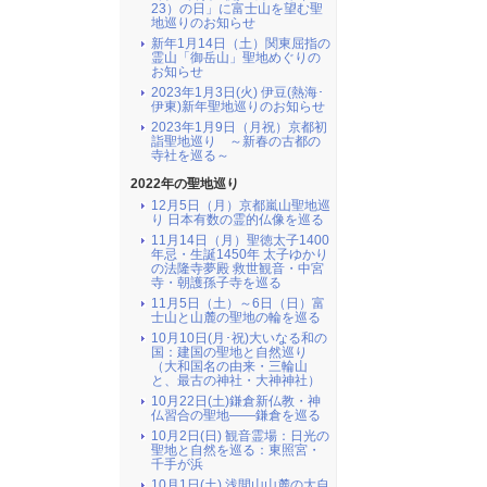
23）の日」に富士山を望む聖
地巡りのお知らせ
新年1月14日（土）関東屈指の
霊山「御岳山」聖地めぐりの
お知らせ
2023年1月3日(火) 伊豆(熱海･
伊東)新年聖地巡りのお知らせ
2023年1月9日（月祝）京都初
詣聖地巡り ～新春の古都の
寺社を巡る～
2022年の聖地巡り
12月5日（月）京都嵐山聖地巡
り 日本有数の霊的仏像を巡る
11月14日（月）聖徳太子1400
年忌・生誕1450年 太子ゆかり
の法隆寺夢殿 救世観音・中宮
寺・朝護孫子寺を巡る
11月5日（土）～6日（日）富
士山と山麓の聖地の輪を巡る
10月10日(月･祝)大いなる和の
国：建国の聖地と自然巡り
（大和国名の由来・三輪山
と、最古の神社・大神神社）
10月22日(土)鎌倉新仏教・神
仏習合の聖地――鎌倉を巡る
10月2日(日) 観音霊場：日光の
聖地と自然を巡る：東照宮・
千手が浜
10月1日(土) 浅間山山麓の大自