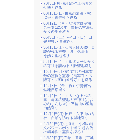
7月3日(月) 京都の浄土信仰の
聖地を巡る
6月18日(日) 東京の清流・秋川
渓谷と古寺社を巡る
6月12日（月）弘法大師空海
ご生誕1250年：奈良の空海ゆ
かりの地を巡る
6月3日（土）～4日（日） 日
光 聖地・自然巡り
5月13日(土) 弘法大師の修行伝
説が残る神奈川県「弘法山」
を歩く聖地巡り
5月15日（月）聖徳太子ゆかり
の寺社を訪ねる大阪聖地巡り
10月9日(月･祝) 京都の日本有
数の霊像と霊場（清凉寺・広
隆寺・比叡山延暦寺）を巡る
11月3日（金・祝）伊勢神宮
聖地自然巡り
11月4日（土）大いなる和の
国：建国の聖地大神神社(おお
みわじんじゃ)・三輪山の聖地
自然巡り
12月4日(月) 神戸・六甲山の古
社・自然を訪ねる聖地巡り
4月24日(月)北海道・小樽の縄
文パワースポット巡り 超古代
の精神性・霊性を探る！
4月30日(日)石巻・登米（宮城