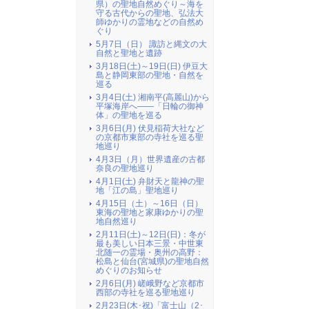
県）の聖地自然めぐり～海を
守る古代からの聖地、弘法大
師ゆかりの霊地などの自然め
ぐり
5月7日（日） 諏訪と縄文の大
自然と聖地と遺跡
3月18日(土)～19日(日) 伊豆大
島と静岡東部の聖地・自然を
巡る
3月4日(土) 湘南平(高麗山)から
平塚海岸へ――「日輪の御神
体」の聖地を巡る
3月6日(月) 伏見稲荷大社など
の京都市東部の寺社を巡る聖
地巡り
4月3日（月）世界遺産の古都
奈良の聖地巡り
4月1日(土) 弁財天と龍神の聖
地「江の島」聖地巡り
4月15日（土）～16日（日）
東海の聖地と家康ゆかりの聖
地自然巡り
2月11日(土)～12日(日)：冬が
最も美しい日本三景・中世東
北随一の霊場・奥州の高野：
松島と仙台(宮城県)の聖地自然
めぐりのお知らせ
2月6日(月) 嵯峨野など京都市
西部の寺社を巡る聖地巡り
2月23日(木･祝)「富士山（2･