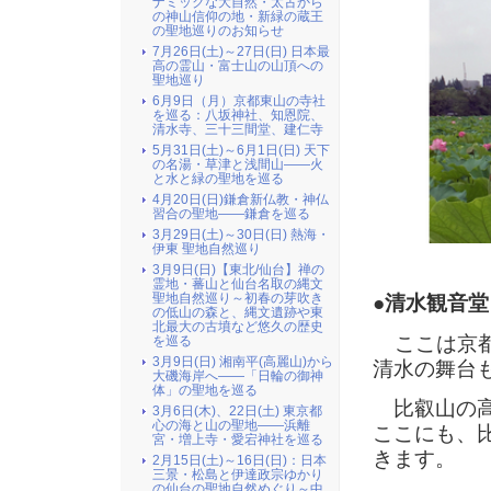
ナミックな大自然・太古から
の神山信仰の地・新緑の蔵王
の聖地巡りのお知らせ
7月26日(土)～27日(日) 日本最
高の霊山・富士山の山頂への
聖地巡り
6月9日（月）京都東山の寺社
を巡る：八坂神社、知恩院、
清水寺、三十三間堂、建仁寺
5月31日(土)～6月1日(日) 天下
の名湯・草津と浅間山――火
と水と緑の聖地を巡る
4月20日(日)鎌倉新仏教・神仏
習合の聖地――鎌倉を巡る
3月29日(土)～30日(日) 熱海・
伊東 聖地自然巡り
3月9日(日)【東北/仙台】禅の
霊地・蕃山と仙台名取の縄文
聖地自然巡り～初春の芽吹き
●
清水観音堂
の低山の森と、縄文遺跡や東
北最大の古墳など悠久の歴史
ここは京都
を巡る
3月9日(日) 湘南平(高麗山)から
清水の舞台
大磯海岸へ――「日輪の御神
体」の聖地を巡る
比叡山の高
3月6日(木)、22日(土) 東京都
心の海と山の聖地――浜離
ここにも、
宮・増上寺・愛宕神社を巡る
きます。
2月15日(土)～16日(日)：日本
三景・松島と伊達政宗ゆかり
の仙台の聖地自然めぐり～中