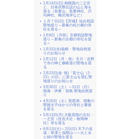
1月14日(日) 相模国の二之宮
と、日本武尊伝説の山と海を
巡る（吾妻山、吾妻神社、川
勾神社、梅沢海岸など）
１月７日(日)【宮城】仙台初詣
聖地巡り～新春の杜の都の寺
社を巡る～
1月8日（月祝）京都初詣聖地
巡り～新春の古都の寺社を巡
る～
1月3日(水)箱根・聖地自然巡
りのお知らせ
2月12日（月・祝）天川・吉野
で水の神と修験道の聖地を巡
る
2月23日(金･祝)「富士山（2･
23）の日」に富士山を望む聖
地巡りのお知らせ
3月30日（土）～31日（日）
熱海・伊東・初島 聖地自然巡
り
4月20日（土）琵琶湖、湖東の
聖徳太子ゆかりの寺社と磐座
を巡る
5月13日(月) 大阪屈指の古社・
一之宮（住吉大社・枚岡神
社）等を巡る
6月1日(土)～2日(日) 天下の名
湯・草津と浅間山――火と水
と緑の聖地を巡る