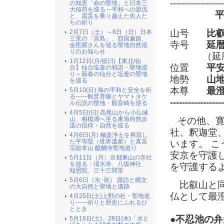
------------------
の知恵「命の聖地」と日本三
大稲荷を巡る ─平和への源流
と、震災を乗り越えた先人た
ちの祈り
山号
比
2月7日（土）～8日（日）日本
三景の「宮島」、四国遍路、
寺号
延
金毘羅さんを巡る聖地自然巡
りのお知らせ
（延暦年
1月12日(月/祝日)【東北/仙
位置
平
台】仙台塩釜の初詣・聖地巡
り～新春の仙台と塩釜の聖地
地勢
山
を巡る
本尊
最
5月10(日) 海の平和と安全を祈
る――観音菩薩とヤマトタケ
------------------
ル伝説の聖地・観音崎を巡る
4月5日(日) 高尾山から小仏城
その他、寛
山、相模湖へ至る東海自然歩
道の信仰・自然を巡る
社、釈迦堂
4月6日(月) 極楽浄土を再現し
た平等院（世界遺産）と真言
います。 
宗総本山 醍醐寺聖地巡り
安京を守護
5月11日（月）京都東山の寺社
を巡る：清水寺、八坂神社、
を守護する
知恩院、三十三間堂
5月6日（水･祝） 諏訪と縄文
比叡山と同
の大自然と聖地と遺跡
仏として最
4月25日(土)上野の杜・聖地巡
り――祈りと歴史にふれるひ
ととき
●不忍池の弁
5月16日(土)、28日(木)「水と