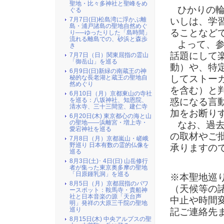
聖地・比々多神社と聖峰をめ
ひかりの輪
ぐる
いしは、学
7月7日(日)松島湾に浮かぶ離
島・浦戸諸島の聖地自然めぐ
ることなど
り──ゆったりした「島時間」
流れる離島での、砂浜と森歩
よって、参
き
話題にして
7月7日（日）関東屈指の霊山
「御岳山」を巡る
動）や、特
6月9日(日)新緑の南蔵王の神
してストー
秘的な長老湖と蔵王の聖地自
然めぐり
を含む）と
6月10日（月）京都東山の寺社
惑になる言
を巡る：八坂神社、知恩院、
清水寺、三十三間堂、建仁寺
加をお断り
6月20日(木) 東京都心の海と山
の聖地――浜離宮・増上寺・
なお、過去
愛宕神社を巡る
の取材やご
7月8日（月）京都嵐山・嵯峨
野巡り 日本有数の霊的仏像を
承りますの
巡る
8月3日(土)･ 4日(日) 山岳修行
者が集った東京奥多摩の聖地
「日原鍾乳洞」を巡る
※本聖地巡
8月5日（月）京都屈指のパワ
（天候等の
ースポット：鞍馬寺・貴船神
社と日本音楽の源「天台声
中止や時間
明」発祥の大原三千院の聖地
巡り
記ご連絡先
8月15日(木) 中央アルプスの聖