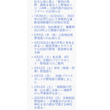
壮大な海と島と「奥州の高
野」雄島を巡るミニ聖地めぐ
り（14時～上祐代表の仙台セ
ミナー）のお知らせ
7月30(土)・31日(日)に、2022
年の出羽三山にて本格的な修
験道体験修行の日程が決定
4月24日、仙台教室で、鹽竈神
社の3年ぶり開催の花祭りへ
5月5日（木・祝）上高地自然
聖地巡りのお知らせ
4月23日(土) 海の平和と安全を
祈る――観音菩薩とヤマトタ
ケル伝説の聖地・観音崎を巡
る旅
4月2日（土）名古屋、4日
（月）京都のパワースポッ
ト・聖地巡りのご案内
3月12日（土）伊豆（熱海・伊
東）聖地巡り
3月7日（月）、京都パワース
ポットの聖地巡り開催しまし
た
2月12日（土）「相模国の空・
海・山を感じる旅――湘南平
から平塚海岸を歩く」
2022年1月9日（日） 京都初詣
聖地巡り ～京都最古のお寺と
神社＆京の都を守護する神社
を巡る～