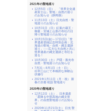
2021年の聖地巡り
12月5日（日）、「世界文化遺
産富士山」聖地・自然の巡り
のお知らせ（静岡側）
11月13日（土）日光自然・聖
地巡りのお知らせ
10月31日（日）紅葉の蔵王・
御釜・宮城と山形の寺社の日
帰り聖地巡りのお知らせ
10月15日(金)～17日(日)「世
界遺産登録記念特別企画：北
海道の聖地・自然・縄文遺跡
巡り」-----広大な大自然と共に
世界遺産の縄文遺跡と寺社を
巡る！
10月30日（土）戸隠・善光寺
自然・聖地巡りのお知らせ
7月31～8月1日（土・日）、
出羽三山にて本格的な体験山
伏修行
2021年1月11日（月・祝） 新
春の京都 初詣 聖地巡り
2020年の聖地巡り
12月12日（土）、日本遺産
「星降る中部高地の縄文世
界」の自然聖地巡りのお知ら
せ
2020年11月21日(土） 日光 聖