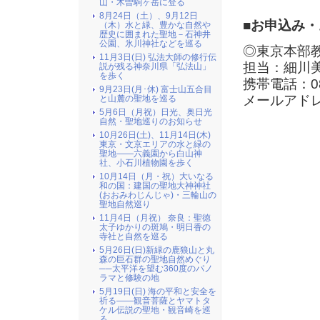
山・木曽駒ヶ岳に登る
8月24日（土）、9月12日
■お申込み
（木）水と緑、豊かな自然や
歴史に囲まれた聖地－石神井
公園、氷川神社などを巡る
◎東京本部
11月3日(日) 弘法大師の修行伝
担当：細川
説が残る神奈川県「弘法山」
を歩く
携帯電話：080
9月23日(月･休) 富士山五合目
メールアド
と山麓の聖地を巡る
5月6日（月祝）日光、奥日光
自然・聖地巡りのお知らせ
10月26日(土)、11月14日(木)
東京・文京エリアの水と緑の
聖地――六義園から白山神
社、小石川植物園を歩く
10月14日（月・祝）大いなる
和の国：建国の聖地大神神社
(おおみわじんじゃ)・三輪山の
聖地自然巡り
11月4日（月祝） 奈良：聖徳
太子ゆかりの斑鳩・明日香の
寺社と自然を巡る
5月26日(日)新緑の鹿狼山と丸
森の巨石群の聖地自然めぐり
──太平洋を望む360度のパノ
ラマと修験の地
5月19日(日) 海の平和と安全を
祈る――観音菩薩とヤマトタ
ケル伝説の聖地・観音崎を巡
る