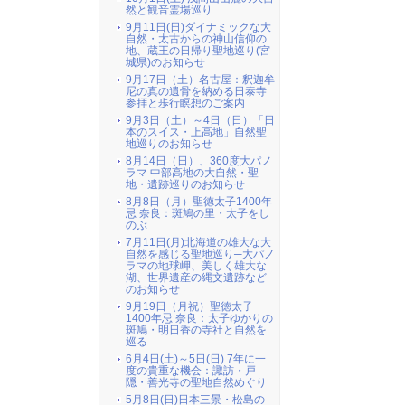
然と観音霊場巡り
9月11日(日)ダイナミックな大
自然・太古からの神山信仰の
地、蔵王の日帰り聖地巡り(宮
城県)のお知らせ
9月17日（土）名古屋：釈迦牟
尼の真の遺骨を納める日泰寺
参拝と歩行瞑想のご案内
9月3日（土）～4日（日）「日
本のスイス・上高地」自然聖
地巡りのお知らせ
8月14日（日）、360度大パノ
ラマ 中部高地の大自然・聖
地・遺跡巡りのお知らせ
8月8日（月）聖徳太子1400年
忌 奈良：斑鳩の里・太子をし
のぶ
7月11日(月)北海道の雄大な大
自然を感じる聖地巡り─大パノ
ラマの地球岬、美しく雄大な
湖、世界遺産の縄文遺跡など
のお知らせ
9月19日（月祝）聖徳太子
1400年忌 奈良：太子ゆかりの
斑鳩・明日香の寺社と自然を
巡る
6月4日(土)～5日(日) 7年に一
度の貴重な機会：諏訪・戸
隠・善光寺の聖地自然めぐり
5月8日(日)日本三景・松島の