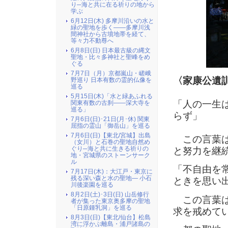
り─海と共に在る祈りの地から
学ぶ
6月12日(木) 多摩川沿いの水と
緑の聖地を歩く――多摩川浅
間神社から古墳地帯を経て、
等々力不動尊へ
6月8日(日) 日本最古級の縄文
聖地・比々多神社と聖峰をめ
ぐる
7月7日（月）京都嵐山・嵯峨
〈家康公遺
野巡り 日本有数の霊的仏像を
巡る
5月15日(木)「水と緑あふれる
「人の一生
関東有数の古刹――深大寺を
巡る」
らず」
7月6日(日)･21日(月･休) 関東
屈指の霊山「御岳山」を巡る
7月6日(日)【東北/宮城】出島
この言葉は
（女川）と石巻の聖地自然め
ぐり─海と共に生きる祈りの
と努力を継
地・宮城県のストーンサーク
ル
「不自由を
7月17日(木)：大江戸・東京に
残る深い森と水の聖地― 小石
ときを思い
川後楽園を巡る
8月2日(土)･3日(日) 山岳修行
この言葉は
者が集った東京奥多摩の聖地
「日原鍾乳洞」を巡る
求を戒めて
8月3日(日)【東北/仙台】松島
湾に浮かぶ離島・浦戸諸島の