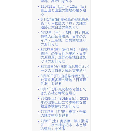
聖地、高野山を巡る
11月11日（土）～12日（日）
富士山と山麓の聖地の輪を巡
る
9 月17日(日)奥松島の聖地自然
めぐり～松島の「奥」の縄文
遺跡と大自然の島めぐり
9月2日（土）～3日（日）日本
屈指の山岳景勝地「日本のス
イス・上高地」自然聖地巡り
のお知らせ
8月27日(日)【岩手県】「遠野
物語」の生まれた場所・日本
の原風景、遠野の聖地自然め
ぐりのお知らせ
8月15日(火) 浅間山北麓ジオパ
ークの大自然と観音霊場巡り
8月20日(日) 山岳修行者が集っ
た東京奥多摩の聖地「日原鍾
乳洞」を巡る
8月7日(月) 京の都を守護して
きた古社と寺院を巡る
7月29(土)・30日(日)に、2023
年の出羽三山にて本格的な修
験道体験修行のお知らせ
7月17日（月/祝）東京・千葉
の縄文聖地を巡る
7月8日(土）奥多摩・鳩ノ巣渓
谷―「水の神を祀る、水と緑
の聖地」を巡る