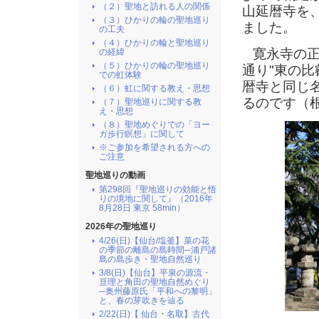
（２）聖地と訪れる人の関係
山延暦寺を
（３）ひかりの輪の聖地巡り
ました。
の工夫
（４）ひかりの輪と聖地巡り
寛永寺の正
の経緯
（５）ひかりの輪の聖地巡り
通り"東の
での虹体験
暦寺と同じ
（６）虹に関する教え・思想
るのです（
（７）聖地巡りに関する教
え・思想
（８）聖地めぐりでの「ヨー
ガ歩行瞑想」に関して
※ご参加を希望される方への
ご注意
聖地巡りの動画
第298回『聖地巡りの効能と悟
りの境地に関して』（2016年
8月28日 東京 58min）
2026年の聖地巡り
4/26(日)【仙台/塩釜】菜の花
の季節の離島の島時間─浦戸諸
島の島歩き・聖地自然巡り
3/8(日)【仙台】平泉の源流・
亘理と角田の聖地自然めぐり
─奥州藤原氏「平和への黎明」
と、春の芽吹きを辿る
2/22(日)【 仙台・名取】古代