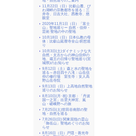
地・自然巡りのご案内
11月22日（日）比叡山麓、び
わ湖畔の宗教都市を巡る：三
井寺、日吉大社、西教寺、慈
眼堂
2020年11月1日（日）「富士
山」聖地巡りー 自然・信仰・
芸術 聖地の中の聖地
10月18日（日）日本仏教の母
体：比叡山延暦寺全山 瞑想巡
り
10月3日(土)ダイナミックな大
自然・太古からの神山信仰の
地、蔵王の日帰り聖地巡り(宮
城県)のお知らせ
9月12日（土）森と水の聖地を
巡る～赤目四十八滝：山岳信
仰の修行場 室生寺：女人高
野山岳寺院
9月13日（日）上高地自然聖地
巡りのお知らせ
8月10日(月･祝) 京都：「丹波
国一之宮」出雲大神宮、嵐
山・嵯峨野への旅
7月25日(土)世田谷南部の聖
地・自然を巡る
7月26日(日) 関東屈指の霊山
「御岳山」聖地めぐりのお知
らせ
8月16日（日）戸隠・善光寺