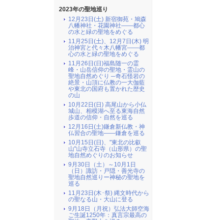
2023年の聖地巡り
12月23日(土) 新宿御苑・鳩森
八幡神社・花園神社――都心
の水と緑の聖地をめぐる
11月25日(土)、12月7日(木) 明
治神宮と代々木八幡宮――都
心の水と緑の聖地をめぐる
11月26日(日)福島随一の霊
峰・山岳信仰の聖地・霊山の
聖地自然めぐり ─奇石怪岩の
絶景・山頂に仏教の一大伽藍
や東北の国府も置かれた歴史
の山
10月22日(日) 高尾山から小仏
城山、相模湖へ至る東海自然
歩道の信仰・自然を巡る
12月16日(土)鎌倉新仏教・神
仏習合の聖地――鎌倉を巡る
10月15日(日)、"東北の比叡
山"山寺立石寺（山形県）の聖
地自然めぐりのお知らせ
9月30日（土）～10月1日
（日）諏訪・戸隠・善光寺の
聖地自然巡りー神秘の聖地を
巡る
11月23日(木･祭) 縄文時代から
の聖なる山・大山に登る
9月18日（月祝）弘法大師空海
ご生誕1250年：真言宗最高の