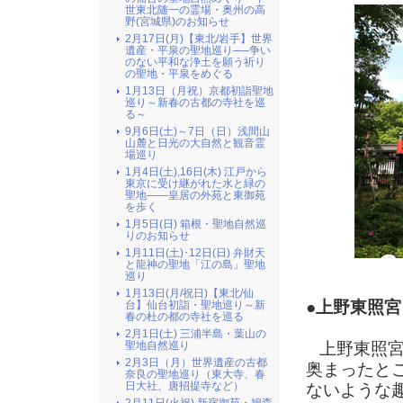
世東北随一の霊場・奥州の高
野(宮城県)のお知らせ
2月17日(月)【東北/岩手】世界
遺産・平泉の聖地巡り──争い
のない平和な浄土を願う祈り
の聖地・平泉をめぐる
1月13日（月祝）京都初詣聖地
巡り～新春の古都の寺社を巡
る～
9月6日(土)～7日（日）浅間山
山麓と日光の大自然と観音霊
場巡り
1月4日(土),16日(木) 江戸から
東京に受け継がれた水と緑の
聖地――皇居の外苑と東御苑
を歩く
1月5日(日) 箱根・聖地自然巡
りのお知らせ
1月11日(土)･12日(日) 弁財天
と龍神の聖地「江の島」聖地
巡り
1月13日(月/祝日)【東北/仙
●上野東照宮
台】仙台初詣・聖地巡り～新
春の杜の都の寺社を巡る
2月1日(土) 三浦半島・葉山の
聖地自然巡り
上野東照宮
2月3日（月）世界遺産の古都
奥まったと
奈良の聖地巡り（東大寺、春
日大社、唐招提寺など）
ないような