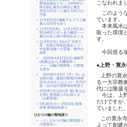
こなわれま
聖地自然めぐり──2400年の
時を刻む最古の神話と縄文、
現代の灯台へと連なる祈りの
このような
半島
ています。
12月6日(日) 鎌倉アルプスと鎌
倉の古社寺を歩く
本来風水は
12月10日(木)、12月19日(土)
取った環境
明治神宮と代々木八幡宮――
都心の水と緑の聖地をめぐる
す。
12月6日(日)【仙台】日本三
景・松島の聖地自然めぐり～
中世東北随一の霊場・奥州の
今回巡る場
高野
2026年4月12日(日) 湘南平
(高麗山)から大磯海岸へ
●上野・寛永
――「日輪の御神体」の聖地
を巡る
上野の寛永
2026年3月9日（月）大いな
る和の国：建国の聖地大神神
る一大宗教
社(おおみわじんじゃ)・古代の
道：山の辺の道聖地自然巡り
代には隆盛
2026年2月23日(月･祝) 富士山
今は、上野
を望む聖地巡りのお知らせ
（山梨県側）
だけですが
3月28日(土)～29日(日) 熱海・
ていました
伊東 聖地自然巡り
ひかりの輪の聖地巡り
この寛永寺
（１）ひかりの輪の聖地巡り
よって創建
の意味合い