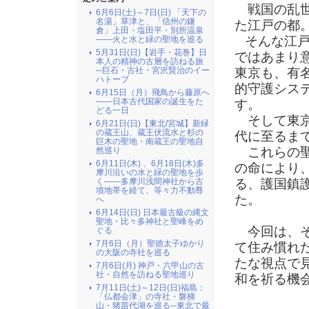
戦国の乱世
6月6日(土)～7日(日) 「天下の
名湯」草津と、「信州の鎌
た江戸の都
倉」上田・塩田平・別所温泉
そんな江戸
――火と水と緑の聖地を巡る
5月31日(日)【岩手・花巻】日
ではあまり
本人の精神の古層を訪ねる旅
東京も、有
─巨石・古社・宮沢賢治のイー
ハトーブ
的守護シス
6月15日（月）飛鳥から藤原へ
――日本古代国家の誕生をた
す。
どる一日
そして東京
6月21日(日)【東北/宮城】新緑
の蔵王山、蔵王伏流水と杉の
代に至るま
巨木の聖地・南蔵王の聖地自
これらの聖
然巡り
6月11日(木) 、6月18日(木)多
の命により
摩川沿いの水と緑の聖地を歩
る、護国鎮
く――多摩川浅間神社から古
墳地帯を経て、等々力不動尊
た。
へ
6月14日(日) 日本最古級の縄文
聖地・比々多神社と聖峰をめ
今回は、そ
ぐる
7月6日（月）聖徳太子ゆかり
て住み慣れ
の大阪の寺社を巡る
たな視点で
7月6日(月) 神戸・六甲山の古
社・自然を訪ねる聖地巡り
和を祈る機
7月11日(土)～12日(日)福島：
「仏都会津」の寺社・磐梯
山・猪苗代湖を巡る─東北で最