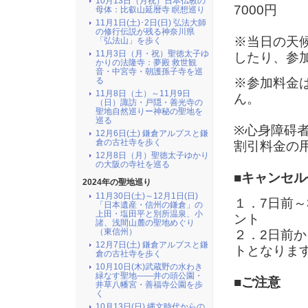
10月13日（月祝）日本仏教の
7000円
母体：比叡山延暦寺 瞑想巡り
11月1日(土)･2日(日) 弘法大師
の修行伝説が残る神奈川県
※当日の天
「弘法山」を歩く
11月3日（月・祝）聖徳太子ゆ
したり、参
かりの法隆寺：夢殿 救世観
音・中宮寺・朝護孫子寺を巡
※参加料金
る
11月8日（土）～11月9日
ん。
（日）諏訪・戸隠・善光寺の
聖地自然巡りー神秘の聖地を
巡る
※心身障碍
12月6日(土) 鎌倉アルプスと鎌
倉の古社寺を歩く
割引料金の
12月8日（月）聖徳太子ゆかり
の大阪の寺社を巡る
■キャンセル
2024年の聖地巡り
11月30日(土)～12月1日(日)
１．7日前～
「日本遺産・信州の鎌倉」の
上田・塩田平と別所温泉、小
ント
諸、浅間山麓の聖地めぐり
（東信州）
２．2日前か
12月7日(土) 鎌倉アルプスと鎌
トとなりま
倉の古社寺を歩く
10月10日(木)武蔵野の水わき
緑なす聖地――井の頭公園・
■ご注意
井草八幡宮・善福寺公園を歩
く
10月13日(日) 縄文時代からの