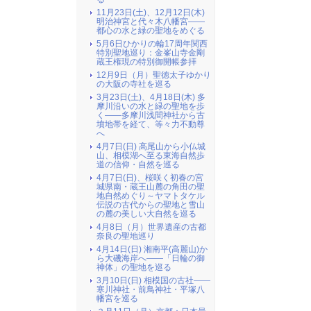
11月23日(土)、12月12日(木)
明治神宮と代々木八幡宮――
都心の水と緑の聖地をめぐる
5月6日ひかりの輪17周年関西
特別聖地巡り：金峯山寺金剛
蔵王権現の特別御開帳参拝
12月9日（月）聖徳太子ゆかり
の大阪の寺社を巡る
3月23日(土)、4月18日(木) 多
摩川沿いの水と緑の聖地を歩
く――多摩川浅間神社から古
墳地帯を経て、等々力不動尊
へ
4月7日(日) 高尾山から小仏城
山、相模湖へ至る東海自然歩
道の信仰・自然を巡る
4月7日(日)、桜咲く初春の宮
城県南・蔵王山麓の角田の聖
地自然めぐり～ヤマトタケル
伝説の古代からの聖地と雪山
の麓の美しい大自然を巡る
4月8日（月）世界遺産の古都
奈良の聖地巡り
4月14日(日) 湘南平(高麗山)か
ら大磯海岸へ――「日輪の御
神体」の聖地を巡る
3月10日(日) 相模国の古社――
寒川神社・前鳥神社・平塚八
幡宮を巡る