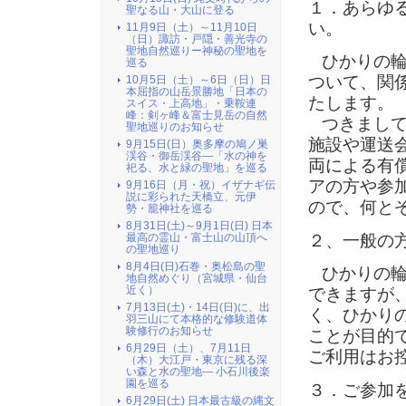
１．あらゆ
聖なる山・大山に登る
い。
11月9日（土）～11月10日
（日）諏訪・戸隠・善光寺の
聖地自然巡りー神秘の聖地を
ひかりの輪
巡る
ついて、関
10月5日（土）～6日（日）日
本屈指の山岳景勝地「日本の
たします。
スイス・上高地」・乗鞍連
峰：剣ヶ峰＆富士見岳の自然
つきまして
聖地巡りのお知らせ
施設や運送
9月15日(日）奥多摩の鳩ノ巣
渓谷・御岳渓谷―「水の神を
両による有
祀る、水と緑の聖地」を巡る
アの方や参
9月16日（月・祝）イザナギ伝
説に彩られた天橋立、元伊
ので、何と
勢・籠神社を巡る
8月31日(土)～9月1日(日) 日本
２、一般の
最高の霊山・富士山の山頂へ
の聖地巡り
8月4日(日)石巻・奥松島の聖
ひかりの輪
地自然めぐり（宮城県・仙台
近く）
できますが
7月13日(土)・14日(日)に、出
く、ひかり
羽三山にて本格的な修験道体
験修行のお知らせ
ことが目的
6月29日（土）、7月11日
ご利用はお
（木）大江戸・東京に残る深
い森と水の聖地― 小石川後楽
園を巡る
３．ご参加
6月29日(土) 日本最古級の縄文