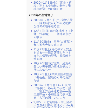
2020年1月3日(金)「富士・箱
根で迎える令和初の新年」聖
地自然巡りのお知らせ
2019年の聖地巡り
2019年12月21日(土) 金沢八景
――鎌倉時代からの風光明媚
な信仰の地を巡る旅
12月8日(日) 都の聖地巡り（上
野・浅草編）――聖地東京か
ら学ぶ
11月30日(土) 皇居(大嘗宮)と
都内五大寺院を巡る旅
11月23日(土) 海の平和と安全
を祈る――観音菩薩とヤマト
タケル伝説の聖地・観音崎を
巡る旅
10月20日(日)宮城県・紅葉の
美しい鳴子郷の聖地自然めぐ
りのお知らせ
10月26日(土) 関東屈指の霊山
「御岳山」聖地めぐりのお知
らせ
2019年11月2日(土)～4日(月)
「古事記」ゆかりの伊勢・熱
田・富士方面を巡る旅――新
天皇即位・令和改元で振り返
る「大和の国」のこころ
9月22日(日)宮城県・南三陸の
大自然の日帰り聖地めぐり─海