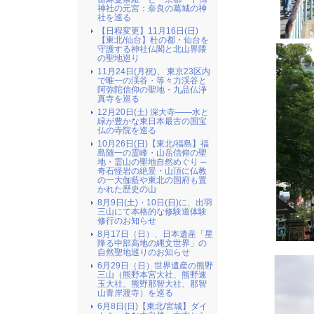
神社の元宮：奈良の葛城の神
社を巡る
【日程変更】11月16日(日)
【東北/仙台】杜の都・仙台を
守護する神社仏閣と北山界隈
の聖地巡り
11月24日(月祝)、 東京23区内
で唯一の渓谷・等々力渓谷と
阿弥陀信仰の聖地・九品仏浄
真寺を巡る
12月20日(土) 深大寺――水と
緑が豊かな東日本最古の国宝
仏の寺院を巡る
10月26日(日)【東北/福島】福
島随一の霊峰・山岳信仰の聖
地・霊山の聖地自然めぐり ─
奇石怪岩の絶景・山頂に仏教
の一大伽藍や東北の国府も置
かれた歴史の山
8月9日(土)・10日(日)に、出羽
三山にて本格的な修験道体験
修行のお知らせ
8月17日（日）、日本遺産「星
降る中部高地の縄文世界」の
自然聖地巡りのお知らせ
6月29日（日）世界遺産の熊野
三山（熊野本宮大社、熊野速
玉大社、熊野那智大社、那智
山青岸渡寺）を巡る
6月8日(日)【東北/宮城】ダイ