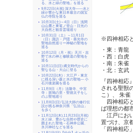
る、水と緑の聖地」を巡る
9月22日(火祝) 深大寺――水と
緑が豊かな東日本最古の国宝
仏の寺院を巡る
10月3日(土)～4日（日）浅間
山山麓と東篭ノ登山・日光の
大自然と観音霊場巡り
10月31日（土）～11月1日
※四神相応
（日）諏訪・戸隠・善光寺の
聖地自然巡りー神秘の聖地を
巡る
・東：青龍
10月12日（月・祝）天川・吉
・西：白虎
野で水の神と修験道の聖地を
巡る
・南：朱雀
10月11日(日) 縄文時代からの
・北：玄武
聖なる山・大山に登る
10月22日(木)：大江戸・東京
に残る深い森と水の聖地― 小
『四神相応
石川後楽園を巡る
される聖獣
11月9日（月）法隆寺、中宮
寺：斑鳩の里・聖徳太子をし
こ）、 朱雀
のぶ聖地巡り
四神相応と
11月8日(日) 弘法大師の修行伝
説が残る神奈川県「弘法山」
ば理想の都
を歩く
江戸におい
11月12日(木),11月23日(月祝)
水と緑、豊かな自然や歴史に
置づけ、京
囲まれた聖地－石神井公園、
氷川神社などを巡る
「四神相応
11月1日(日)【仙台】七ヶ浜の