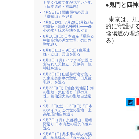
も早く仏教文化が花開いた地
●鬼門と四神
（日本遺産・福島県）
7月5日(日) 関東屈指の霊山
「御岳山」を巡る
東京は、江
7月9日(木)、7月20日(月祝) 新
的に守護す
宿御苑・鳩森八幡神社――都
心の水と緑の聖地をめぐる
陰陽道の理
8月16日(日) 日本遺産「星降る
る）。
中部高地の縄文世界」の自然
聖地巡り
8月8日(土)～ 9日(日) 白馬連
峰・立山：霊山を巡る
8月3日（月）イザナギ伝説に
彩られた天橋立、元伊勢・籠
神社を巡る
8月2日(日) 山岳修行者が集っ
た東京奥多摩の聖地「日原鍾
乳洞」を巡る
8月23日(日)【仙台/気仙沼】海
の聖地・気仙沼と「緑の真
珠」気仙沼大島の聖地自然巡
り
9月12日(土)・13日(日)「日本
のスイス」この世の聖地：上
高地 聖地自然巡り
9月7日（月）京都嵐山・嵯峨
野巡り 日本有数の霊的仏像を
巡る
9月6日(日) 奥多摩の鳩ノ巣渓
谷・御岳渓谷―「水の神を祀