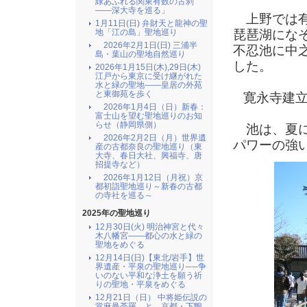
緑あふれる関東有数の古刹
――深大寺を巡る」
上野では有
1月11日(日) 弁財天と龍神の聖
琵琶湖にな
地「江の島」聖地巡り
2026年2月1日(日) 三浦半
不忍池に中
島・葉山の聖地自然巡り
した。
2026年1月15日(木),29日(木)
江戸から東京に受け継がれた
水と緑の聖地――皇居の外苑
と東御苑を歩く
寛永寺建立
2026年1月4日（日）新春：
富士山を望む聖地巡りのお知
らせ（静岡県側）
池は、夏に
2026年2月2日（月）世界遺
パワーの強
産の古都奈良の聖地巡り（東
大寺、春日大社、興福寺、唐
招提寺など）
2026年1月12日（月祝）京
都初詣聖地巡り～新春の古都
の寺社を巡る～
2025年の聖地巡り
12月30日(火) 明治神宮と代々
木八幡宮――都心の水と緑の
聖地をめぐる
12月14日(日)【東北/岩手】世
界遺産・平泉の聖地巡り──争
いのない平和な浄土を願う祈
りの聖地・平泉をめぐる
12月21日（日） 中将姫伝説の
當麻曼荼羅 と 京都・下鴨