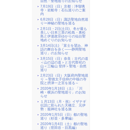
自然・聖地巡りのお知らせ
7月19日（日）京都：浄瑠璃
寺・岩船寺：石仏巡りのご案
内
6月28日（日）諏訪聖地自然巡
りー神秘の聖地を巡る
2月1日・2日(土日)、冬が最も
美しい日本三景の松島・奥松
島と伊達政宗ゆかりの仙台聖
地めぐりのお知らせ
3月14日(土) 「富士を望み、神
話の舞台を歩く――静岡聖地
巡り」のお知らせ
3月15日（日）奈良：古代の道
＜山の辺の道＞と古代祭祀の
山＜三輪山 登拝＞聖地・自然
巡り
2月23日（日）大阪府内聖地巡
り ～聖徳太子信仰の中核の寺
院と摂津一之宮を巡る～
2020年1月18日（土）「川
崎・横浜の聖地巡り」のお知
らせ
１月13日（月・祝）イザナギ
伝説に彩られた天橋立、元伊
勢：籠神社を巡る旅
2020年1月5日（日）都の聖地
巡り（杉並・多摩編）
2020年1月4日（土）都の聖地
巡り（世田谷・目黒編）