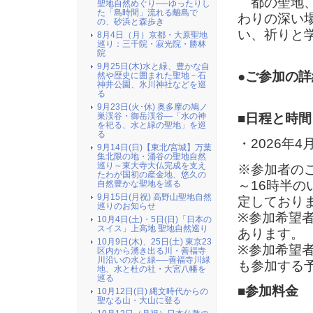
都の聖地、
聖地自然めぐり──ゆったりし
た「島時間」流れる離島で
わりの深い
の、砂浜と森歩き
い、祈りと
8月4日（月）京都・大原聖地
巡り：三千院・寂光院・勝林
院
9月25日(木)水と緑、豊かな自
●ご参加の詳
然や歴史に囲まれた聖地－石
神井公園、氷川神社などを巡
る
9月23日(火･休) 奥多摩の鳩ノ
■日程と時間
巣渓谷・御岳渓谷―「水の神
を祀る、水と緑の聖地」を巡
る
・2026年4月
9月14日(日)【東北/宮城】万葉
集北限の地・涌谷の聖地自然
巡り～東大寺大仏完成を支え
※参加者のご
たわが国初の産金地、悠久の
～16時半
自然豊かな聖地を巡る
9月15日(月祝) 高野山聖地自然
定しており
巡りのお知らせ
※参加希望
10月4日(土)・5日(日)「日本の
スイス」上高地 聖地自然巡り
あります。
10月9日(木)、25日(土) 東京23
※参加希望
区内から湧き出る川・善福寺
川沿いの水と緑──善福寺川緑
も参加する
地、水と杜の社・大宮八幡を
巡る
■参加料金
10月12日(日) 縄文時代からの
聖なる山・大山に登る