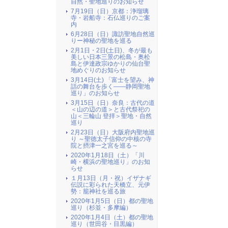
自然・聖地巡りのお知らせ
7月19日（日）京都：浄瑠璃
寺・岩船寺：石仏巡りのご案
内
6月28日（日）諏訪聖地自然巡
りー神秘の聖地を巡る
2月1日・2日(土日)、冬が最も
美しい日本三景の松島・奥松
島と伊達政宗ゆかりの仙台聖
地めぐりのお知らせ
3月14日(土) 「富士を望み、神
話の舞台を歩く――静岡聖地
巡り」のお知らせ
3月15日（日）奈良：古代の道
＜山の辺の道＞と古代祭祀の
山＜三輪山 登拝＞聖地・自然
巡り
2月23日（日）大阪府内聖地巡
り ～聖徳太子信仰の中核の寺
院と摂津一之宮を巡る～
2020年1月18日（土）「川
崎・横浜の聖地巡り」のお知
らせ
１月13日（月・祝）イザナギ
伝説に彩られた天橋立、元伊
勢：籠神社を巡る旅
2020年1月5日（日）都の聖地
巡り（杉並・多摩編）
2020年1月4日（土）都の聖地
巡り（世田谷・目黒編）