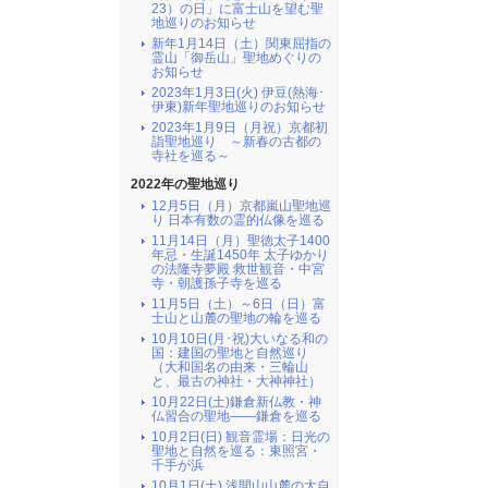
23）の日」に富士山を望む聖
地巡りのお知らせ
新年1月14日（土）関東屈指の
霊山「御岳山」聖地めぐりの
お知らせ
2023年1月3日(火) 伊豆(熱海･
伊東)新年聖地巡りのお知らせ
2023年1月9日（月祝）京都初
詣聖地巡り ～新春の古都の
寺社を巡る～
2022年の聖地巡り
12月5日（月）京都嵐山聖地巡
り 日本有数の霊的仏像を巡る
11月14日（月）聖徳太子1400
年忌・生誕1450年 太子ゆかり
の法隆寺夢殿 救世観音・中宮
寺・朝護孫子寺を巡る
11月5日（土）～6日（日）富
士山と山麓の聖地の輪を巡る
10月10日(月･祝)大いなる和の
国：建国の聖地と自然巡り
（大和国名の由来・三輪山
と、最古の神社・大神神社）
10月22日(土)鎌倉新仏教・神
仏習合の聖地――鎌倉を巡る
10月2日(日) 観音霊場：日光の
聖地と自然を巡る：東照宮・
千手が浜
10月1日(土) 浅間山山麓の大自