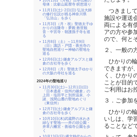
10月13日（月祝）日本仏教の
母体：比叡山延暦寺 瞑想巡り
つきまし
11月1日(土)･2日(日) 弘法大師
の修行伝説が残る神奈川県
施設や運送
「弘法山」を歩く
両による有
11月3日（月・祝）聖徳太子ゆ
かりの法隆寺：夢殿 救世観
アの方や参
音・中宮寺・朝護孫子寺を巡
る
ので、何と
11月8日（土）～11月9日
（日）諏訪・戸隠・善光寺の
２、一般の
聖地自然巡りー神秘の聖地を
巡る
12月6日(土) 鎌倉アルプスと鎌
ひかりの
倉の古社寺を歩く
できますが
12月8日（月）聖徳太子ゆかり
の大阪の寺社を巡る
く、ひかり
2024年の聖地巡り
ことが目的
11月30日(土)～12月1日(日)
ご利用はお
「日本遺産・信州の鎌倉」の
上田・塩田平と別所温泉、小
諸、浅間山麓の聖地めぐり
３．ご参加
（東信州）
12月7日(土) 鎌倉アルプスと鎌
ひかりの
倉の古社寺を歩く
いしは、学
10月10日(木)武蔵野の水わき
緑なす聖地――井の頭公園・
ることなど
井草八幡宮・善福寺公園を歩
く
10月13日(日) 縄文時代からの