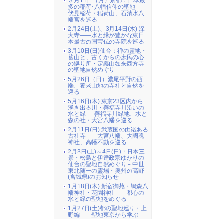
３月11日（月）京都：日本最
多の稲荷･八幡信仰の聖地――
伏見稲荷・稲荷山、石清水八
幡宮を巡る
2月24日(土)、3月14日(木) 深
大寺――水と緑が豊かな東日
本最古の国宝仏の寺院を巡る
3月10日(日)仙台：禅の霊地・
蕃山と、古くからの庶民の心
の拠り所・定義山如来西方寺
の聖地自然めぐり
5月26日（日）濃尾平野の西
端、養老山地の寺社と自然を
巡る
5月16日(木) 東京23区内から
湧き出る川・善福寺川沿いの
水と緑──善福寺川緑地、水と
森の社・大宮八幡を巡る
2月11日(日) 武蔵国の由緒ある
古社寺――大宮八幡、大國魂
神社、高幡不動を巡る
2月3日(土)～4日(日)：日本三
景・松島と伊達政宗ゆかりの
仙台の聖地自然めぐり～中世
東北随一の霊場・奥州の高野
(宮城県)のお知らせ
1月18日(木) 新宿御苑・鳩森八
幡神社・花園神社――都心の
水と緑の聖地をめぐる
1月27日(土)都の聖地巡り・上
野編――聖地東京から学ぶ