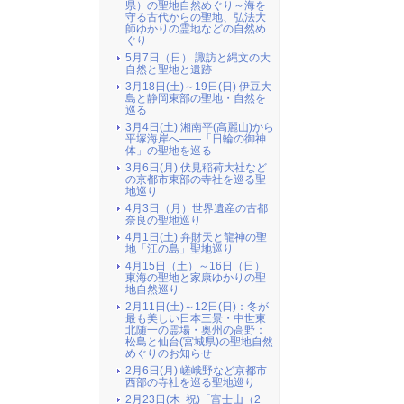
県）の聖地自然めぐり～海を
守る古代からの聖地、弘法大
師ゆかりの霊地などの自然め
ぐり
5月7日（日） 諏訪と縄文の大
自然と聖地と遺跡
3月18日(土)～19日(日) 伊豆大
島と静岡東部の聖地・自然を
巡る
3月4日(土) 湘南平(高麗山)から
平塚海岸へ――「日輪の御神
体」の聖地を巡る
3月6日(月) 伏見稲荷大社など
の京都市東部の寺社を巡る聖
地巡り
4月3日（月）世界遺産の古都
奈良の聖地巡り
4月1日(土) 弁財天と龍神の聖
地「江の島」聖地巡り
4月15日（土）～16日（日）
東海の聖地と家康ゆかりの聖
地自然巡り
2月11日(土)～12日(日)：冬が
最も美しい日本三景・中世東
北随一の霊場・奥州の高野：
松島と仙台(宮城県)の聖地自然
めぐりのお知らせ
2月6日(月) 嵯峨野など京都市
西部の寺社を巡る聖地巡り
2月23日(木･祝)「富士山（2･