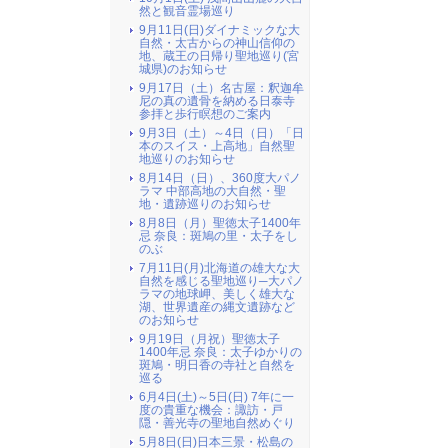
然と観音霊場巡り
9月11日(日)ダイナミックな大
自然・太古からの神山信仰の
地、蔵王の日帰り聖地巡り(宮
城県)のお知らせ
9月17日（土）名古屋：釈迦牟
尼の真の遺骨を納める日泰寺
参拝と歩行瞑想のご案内
9月3日（土）～4日（日）「日
本のスイス・上高地」自然聖
地巡りのお知らせ
8月14日（日）、360度大パノ
ラマ 中部高地の大自然・聖
地・遺跡巡りのお知らせ
8月8日（月）聖徳太子1400年
忌 奈良：斑鳩の里・太子をし
のぶ
7月11日(月)北海道の雄大な大
自然を感じる聖地巡り─大パノ
ラマの地球岬、美しく雄大な
湖、世界遺産の縄文遺跡など
のお知らせ
9月19日（月祝）聖徳太子
1400年忌 奈良：太子ゆかりの
斑鳩・明日香の寺社と自然を
巡る
6月4日(土)～5日(日) 7年に一
度の貴重な機会：諏訪・戸
隠・善光寺の聖地自然めぐり
5月8日(日)日本三景・松島の