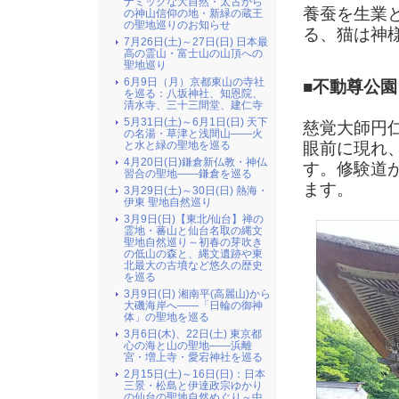
ナミックな大自然・太古から
養蚕を生業
の神山信仰の地・新緑の蔵王
の聖地巡りのお知らせ
る、猫は神
7月26日(土)～27日(日) 日本最
高の霊山・富士山の山頂への
聖地巡り
6月9日（月）京都東山の寺社
■不動尊公
を巡る：八坂神社、知恩院、
清水寺、三十三間堂、建仁寺
5月31日(土)～6月1日(日) 天下
慈覚大師円
の名湯・草津と浅間山――火
眼前に現れ
と水と緑の聖地を巡る
4月20日(日)鎌倉新仏教・神仏
す。修験道
習合の聖地――鎌倉を巡る
ます。
3月29日(土)～30日(日) 熱海・
伊東 聖地自然巡り
3月9日(日)【東北/仙台】禅の
霊地・蕃山と仙台名取の縄文
聖地自然巡り～初春の芽吹き
の低山の森と、縄文遺跡や東
北最大の古墳など悠久の歴史
を巡る
3月9日(日) 湘南平(高麗山)から
大磯海岸へ――「日輪の御神
体」の聖地を巡る
3月6日(木)、22日(土) 東京都
心の海と山の聖地――浜離
宮・増上寺・愛宕神社を巡る
2月15日(土)～16日(日)：日本
三景・松島と伊達政宗ゆかり
の仙台の聖地自然めぐり～中