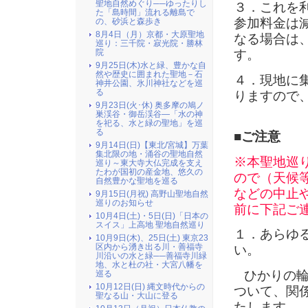
聖地自然めぐり──ゆったりし
３．これを
た「島時間」流れる離島で
参加料金は
の、砂浜と森歩き
8月4日（月）京都・大原聖地
なる場合は
巡り：三千院・寂光院・勝林
す。
院
9月25日(木)水と緑、豊かな自
然や歴史に囲まれた聖地－石
４．現地に
神井公園、氷川神社などを巡
る
りますので
9月23日(火･休) 奥多摩の鳩ノ
巣渓谷・御岳渓谷―「水の神
を祀る、水と緑の聖地」を巡
る
■ご注意
9月14日(日)【東北/宮城】万葉
集北限の地・涌谷の聖地自然
※本聖地巡
巡り～東大寺大仏完成を支え
たわが国初の産金地、悠久の
ので（天候
自然豊かな聖地を巡る
などの中止
9月15日(月祝) 高野山聖地自然
巡りのお知らせ
前に下記ご
10月4日(土)・5日(日)「日本の
スイス」上高地 聖地自然巡り
１．あらゆ
10月9日(木)、25日(土) 東京23
区内から湧き出る川・善福寺
い。
川沿いの水と緑──善福寺川緑
地、水と杜の社・大宮八幡を
ひかりの
巡る
10月12日(日) 縄文時代からの
ついて、関
聖なる山・大山に登る
たします。