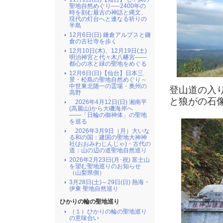
聖地自然めぐり──2400年の
時を刻む最古の神話と縄文、
現代の灯台へと連なる祈りの
半島
12月6日(日) 鎌倉アルプスと鎌
倉の古社寺を歩く
12月10日(木)、12月19日(土)
明治神宮と代々木八幡宮――
都心の水と緑の聖地をめぐる
12月6日(日)【仙台】日本三
景・松島の聖地自然めぐり～
中世東北随一の霊場・奥州の
登山道の入
高野
と狼がの石
2026年4月12日(日) 湘南平
(高麗山)から大磯海岸へ
――「日輪の御神体」の聖地
を巡る
2026年3月9日（月）大いな
る和の国：建国の聖地大神神
社(おおみわじんじゃ)・古代の
道：山の辺の道聖地自然巡り
2026年2月23日(月･祝) 富士山
を望む聖地巡りのお知らせ
（山梨県側）
3月28日(土)～29日(日) 熱海・
伊東 聖地自然巡り
ひかりの輪の聖地巡り
（１）ひかりの輪の聖地巡り
の意味合い