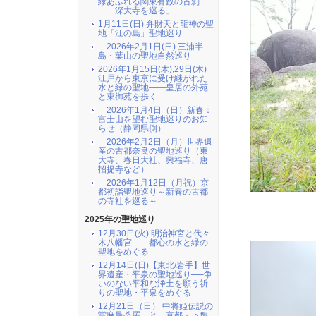
緑あふれる関東有数の古刹
――深大寺を巡る」
1月11日(日) 弁財天と龍神の聖
地「江の島」聖地巡り
2026年2月1日(日) 三浦半
島・葉山の聖地自然巡り
2026年1月15日(木),29日(木)
江戸から東京に受け継がれた
水と緑の聖地――皇居の外苑
と東御苑を歩く
2026年1月4日（日）新春：
富士山を望む聖地巡りのお知
らせ（静岡県側）
2026年2月2日（月）世界遺
産の古都奈良の聖地巡り（東
大寺、春日大社、興福寺、唐
招提寺など）
2026年1月12日（月祝）京
都初詣聖地巡り～新春の古都
の寺社を巡る～
2025年の聖地巡り
12月30日(火) 明治神宮と代々
木八幡宮――都心の水と緑の
聖地をめぐる
12月14日(日)【東北/岩手】世
界遺産・平泉の聖地巡り──争
いのない平和な浄土を願う祈
りの聖地・平泉をめぐる
12月21日（日） 中将姫伝説の
當麻曼荼羅 と 京都・下鴨