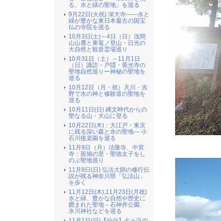
る、水と緑の聖地」を巡る
9月22日(火祝) 深大寺――水と
緑が豊かな東日本最古の国宝
仏の寺院を巡る
10月3日(土)～4日（日）浅間
山山麓と東篭ノ登山・日光の
大自然と観音霊場巡り
10月31日（土）～11月1日
（日）諏訪・戸隠・善光寺の
聖地自然巡りー神秘の聖地を
巡る
10月12日（月・祝）天川・吉
野で水の神と修験道の聖地を
巡る
10月11日(日) 縄文時代からの
聖なる山・大山に登る
10月22日(木)：大江戸・東京
に残る深い森と水の聖地― 小
石川後楽園を巡る
11月9日（月）法隆寺、中宮
寺：斑鳩の里・聖徳太子をし
のぶ聖地巡り
11月8日(日) 弘法大師の修行伝
説が残る神奈川県「弘法山」
を歩く
11月12日(木),11月23日(月祝)
水と緑、豊かな自然や歴史に
囲まれた聖地－石神井公園、
氷川神社などを巡る
11月1日(日)【仙台】七ヶ浜の