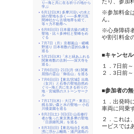
たり、参加
り─海と共に在る祈りの地から
学ぶ
※参加料金
6月12日(木) 多摩川沿いの水と
緑の聖地を歩く――多摩川浅
ん。
間神社から古墳地帯を経て、
等々力不動尊へ
※心身障碍
6月8日(日) 日本最古級の縄文
聖地・比々多神社と聖峰をめ
や割引料金
ぐる
7月7日（月）京都嵐山・嵯峨
野巡り 日本有数の霊的仏像を
巡る
■キャンセル
5月15日(木)「水と緑あふれる
関東有数の古刹――深大寺を
巡る」
１．
7
日前～
7月6日(日)･21日(月･休) 関東
２．
3
日前～
屈指の霊山「御岳山」を巡る
7月6日(日)【東北/宮城】出島
（女川）と石巻の聖地自然め
ぐり─海と共に生きる祈りの
■参加者の
地・宮城県のストーンサーク
ル
１．出発時
7月17日(木)：大江戸・東京に
残る深い森と水の聖地― 小石
車両に同乗
川後楽園を巡る
8月2日(土)･3日(日) 山岳修行
者が集った東京奥多摩の聖地
２．これは
「日原鍾乳洞」を巡る
ービスでは
8月3日(日)【東北/仙台】松島
湾に浮かぶ離島・浦戸諸島の