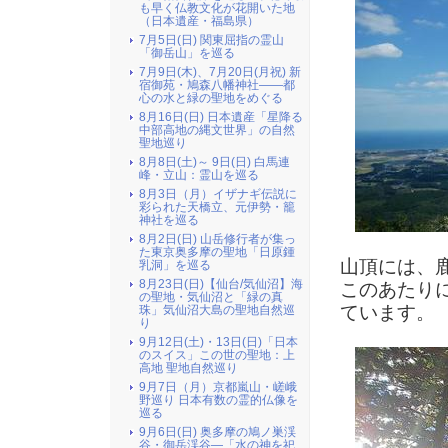
も早く仏教文化が花開いた地
（日本遺産・福島県）
7月5日(日) 関東屈指の霊山
「御岳山」を巡る
7月9日(木)、7月20日(月祝) 新
宿御苑・鳩森八幡神社――都
心の水と緑の聖地をめぐる
8月16日(日) 日本遺産「星降る
中部高地の縄文世界」の自然
聖地巡り
8月8日(土)～ 9日(日) 白馬連
峰・立山：霊山を巡る
8月3日（月）イザナギ伝説に
彩られた天橋立、元伊勢・籠
神社を巡る
8月2日(日) 山岳修行者が集っ
た東京奥多摩の聖地「日原鍾
山頂には、
乳洞」を巡る
8月23日(日)【仙台/気仙沼】海
このあたり
の聖地・気仙沼と「緑の真
ています。
珠」気仙沼大島の聖地自然巡
り
9月12日(土)・13日(日)「日本
のスイス」この世の聖地：上
高地 聖地自然巡り
9月7日（月）京都嵐山・嵯峨
野巡り 日本有数の霊的仏像を
巡る
9月6日(日) 奥多摩の鳩ノ巣渓
谷・御岳渓谷―「水の神を祀