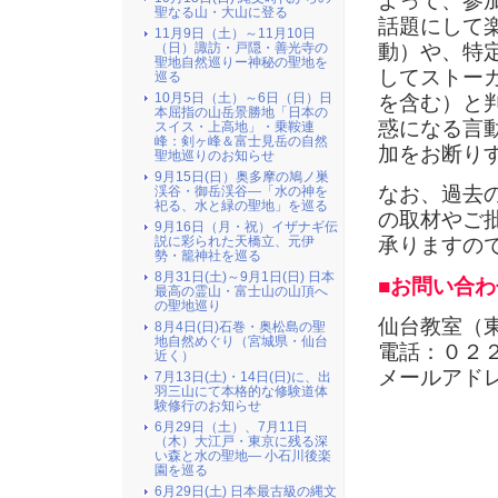
よって、参
聖なる山・大山に登る
話題にして
11月9日（土）～11月10日
動）や、特
（日）諏訪・戸隠・善光寺の
聖地自然巡りー神秘の聖地を
してストー
巡る
10月5日（土）～6日（日）日
を含む）と
本屈指の山岳景勝地「日本の
惑になる言
スイス・上高地」・乗鞍連
峰：剣ヶ峰＆富士見岳の自然
加をお断り
聖地巡りのお知らせ
9月15日(日）奥多摩の鳩ノ巣
なお、過去
渓谷・御岳渓谷―「水の神を
祀る、水と緑の聖地」を巡る
の取材やご
9月16日（月・祝）イザナギ伝
説に彩られた天橋立、元伊
承りますの
勢・籠神社を巡る
8月31日(土)～9月1日(日) 日本
■お問い合わ
最高の霊山・富士山の山頂へ
の聖地巡り
仙台教室（
8月4日(日)石巻・奥松島の聖
地自然めぐり（宮城県・仙台
電話：０２
近く）
メールアド
7月13日(土)・14日(日)に、出
羽三山にて本格的な修験道体
験修行のお知らせ
6月29日（土）、7月11日
（木）大江戸・東京に残る深
い森と水の聖地― 小石川後楽
園を巡る
6月29日(土) 日本最古級の縄文