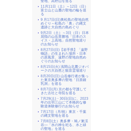
聖地、高野山を巡る
11月11日（土）～12日（日）
富士山と山麓の聖地の輪を巡
る
9 月17日(日)奥松島の聖地自然
めぐり～松島の「奥」の縄文
遺跡と大自然の島めぐり
9月2日（土）～3日（日）日本
屈指の山岳景勝地「日本のス
イス・上高地」自然聖地巡り
のお知らせ
8月27日(日)【岩手県】「遠野
物語」の生まれた場所・日本
の原風景、遠野の聖地自然め
ぐりのお知らせ
8月15日(火) 浅間山北麓ジオパ
ークの大自然と観音霊場巡り
8月20日(日) 山岳修行者が集っ
た東京奥多摩の聖地「日原鍾
乳洞」を巡る
8月7日(月) 京の都を守護して
きた古社と寺院を巡る
7月29(土)・30日(日)に、2023
年の出羽三山にて本格的な修
験道体験修行のお知らせ
7月17日（月/祝）東京・千葉
の縄文聖地を巡る
7月8日(土）奥多摩・鳩ノ巣渓
谷―「水の神を祀る、水と緑
の聖地」を巡る