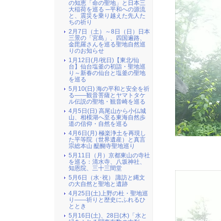
の知恵「命の聖地」と日本三
大稲荷を巡る ─平和への源流
と、震災を乗り越えた先人た
ちの祈り
2月7日（土）～8日（日）日本
三景の「宮島」、四国遍路、
金毘羅さんを巡る聖地自然巡
りのお知らせ
1月12日(月/祝日)【東北/仙
台】仙台塩釜の初詣・聖地巡
り～新春の仙台と塩釜の聖地
を巡る
5月10(日) 海の平和と安全を祈
る――観音菩薩とヤマトタケ
ル伝説の聖地・観音崎を巡る
4月5日(日) 高尾山から小仏城
山、相模湖へ至る東海自然歩
道の信仰・自然を巡る
4月6日(月) 極楽浄土を再現し
た平等院（世界遺産）と真言
宗総本山 醍醐寺聖地巡り
5月11日（月）京都東山の寺社
を巡る：清水寺、八坂神社、
知恩院、三十三間堂
5月6日（水･祝） 諏訪と縄文
の大自然と聖地と遺跡
4月25日(土)上野の杜・聖地巡
り――祈りと歴史にふれるひ
ととき
5月16日(土)、28日(木)「水と