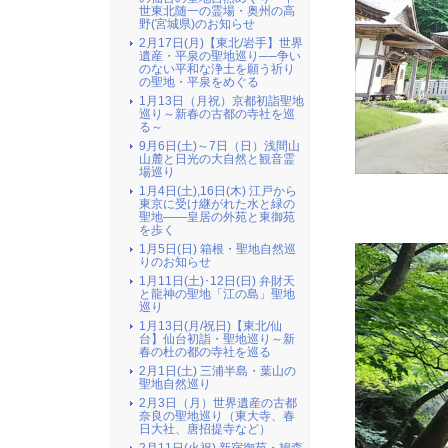
世東北随一の霊場・奥州の高
野(宮城県)のお知らせ
2月17日(月)【東北/岩手】世界
遺産・平泉の聖地巡り──争い
のない平和な浄土を願う祈り
の聖地・平泉をめぐる
1月13日（月祝）京都初詣聖地
巡り～新春の古都の寺社を巡
る～
9月6日(土)～7日（日）浅間山
山麓と日光の大自然と観音霊
場巡り
1月4日(土),16日(木) 江戸から
東京に受け継がれた水と緑の
聖地――皇居の外苑と東御苑
を歩く
1月5日(日) 箱根・聖地自然巡
りのお知らせ
1月11日(土)･12日(日) 弁財天
と龍神の聖地「江の島」聖地
巡り
1月13日(月/祝日)【東北/仙
台】仙台初詣・聖地巡り～新
春の杜の都の寺社を巡る
2月1日(土) 三浦半島・葉山の
聖地自然巡り
2月3日（月）世界遺産の古都
奈良の聖地巡り（東大寺、春
日大社、唐招提寺など）