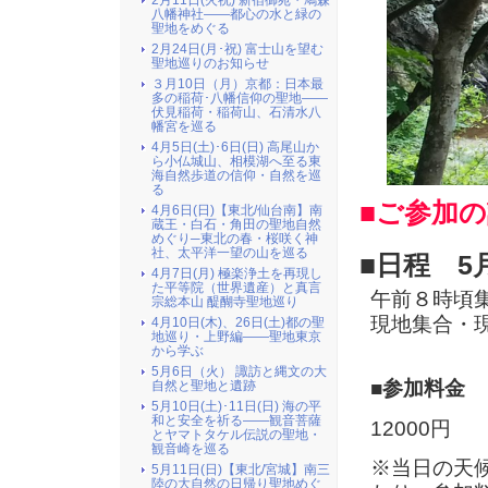
2月11日(火祝) 新宿御苑・鳩森
八幡神社――都心の水と緑の
聖地をめぐる
2月24日(月･祝) 富士山を望む
聖地巡りのお知らせ
３月10日（月）京都：日本最
多の稲荷･八幡信仰の聖地――
伏見稲荷・稲荷山、石清水八
幡宮を巡る
4月5日(土)･6日(日) 高尾山か
ら小仏城山、相模湖へ至る東
海自然歩道の信仰・自然を巡
る
■ご参加
4月6日(日)【東北/仙台南】南
蔵王・白石・角田の聖地自然
めぐり─東北の春・桜咲く神
社、太平洋一望の山を巡る
■日程 5月
4月7日(月) 極楽浄土を再現し
た平等院（世界遺産）と真言
午前８時頃
宗総本山 醍醐寺聖地巡り
現地集合・
4月10日(木)、26日(土)都の聖
地巡り・上野編――聖地東京
から学ぶ
5月6日（火） 諏訪と縄文の大
■参加料金
自然と聖地と遺跡
5月10日(土)･11日(日) 海の平
和と安全を祈る――観音菩薩
12000
円
とヤマトタケル伝説の聖地・
観音崎を巡る
※当日の天
5月11日(日)【東北/宮城】南三
陸の大自然の日帰り聖地めぐ