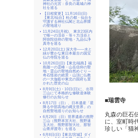
神社の元宮：奈良の葛城の神
社を巡る
【日程変更】11月16日(日)
【東北/仙台】杜の都・仙台を
守護する神社仏閣と北山界隈
の聖地巡り
11月24日(月祝)、 東京23区内
で唯一の渓谷・等々力渓谷と
阿弥陀信仰の聖地・九品仏浄
真寺を巡る
12月20日(土) 深大寺――水と
緑が豊かな東日本最古の国宝
仏の寺院を巡る
10月26日(日)【東北/福島】福
島随一の霊峰・山岳信仰の聖
地・霊山の聖地自然めぐり ─
奇石怪岩の絶景・山頂に仏教
の一大伽藍や東北の国府も置
かれた歴史の山
8月9日(土)・10日(日)に、出羽
三山にて本格的な修験道体験
修行のお知らせ
■瑞雲寺
8月17日（日）、日本遺産「星
降る中部高地の縄文世界」の
自然聖地巡りのお知らせ
丸森の巨石
6月29日（日）世界遺産の熊野
に、室町時
三山（熊野本宮大社、熊野速
玉大社、熊野那智大社、那智
珍しい「猫
山青岸渡寺）を巡る
6月8日(日)【東北/宮城】ダイ