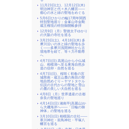
11月23日(土)、12月12日(木)
明治神宮と代々木八幡宮――
都心の水と緑の聖地をめぐる
5月6日ひかりの輪17周年関西
特別聖地巡り：金峯山寺金剛
蔵王権現の特別御開帳参拝
12月9日（月）聖徳太子ゆかり
の大阪の寺社を巡る
3月23日(土)、4月18日(木) 多
摩川沿いの水と緑の聖地を歩
く――多摩川浅間神社から古
墳地帯を経て、等々力不動尊
へ
4月7日(日) 高尾山から小仏城
山、相模湖へ至る東海自然歩
道の信仰・自然を巡る
4月7日(日)、桜咲く初春の宮
城県南・蔵王山麓の角田の聖
地自然めぐり～ヤマトタケル
伝説の古代からの聖地と雪山
の麓の美しい大自然を巡る
4月8日（月）世界遺産の古都
奈良の聖地巡り
4月14日(日) 湘南平(高麗山)か
ら大磯海岸へ――「日輪の御
神体」の聖地を巡る
3月10日(日) 相模国の古社――
寒川神社・前鳥神社・平塚八
幡宮を巡る