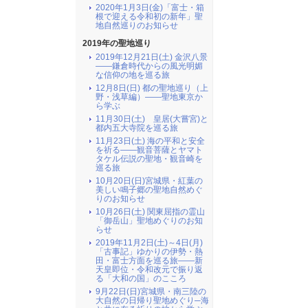
2020年1月3日(金)「富士・箱
根で迎える令和初の新年」聖
地自然巡りのお知らせ
2019年の聖地巡り
2019年12月21日(土) 金沢八景
――鎌倉時代からの風光明媚
な信仰の地を巡る旅
12月8日(日) 都の聖地巡り（上
野・浅草編）――聖地東京か
ら学ぶ
11月30日(土) 皇居(大嘗宮)と
都内五大寺院を巡る旅
11月23日(土) 海の平和と安全
を祈る――観音菩薩とヤマト
タケル伝説の聖地・観音崎を
巡る旅
10月20日(日)宮城県・紅葉の
美しい鳴子郷の聖地自然めぐ
りのお知らせ
10月26日(土) 関東屈指の霊山
「御岳山」聖地めぐりのお知
らせ
2019年11月2日(土)～4日(月)
「古事記」ゆかりの伊勢・熱
田・富士方面を巡る旅――新
天皇即位・令和改元で振り返
る「大和の国」のこころ
9月22日(日)宮城県・南三陸の
大自然の日帰り聖地めぐり─海