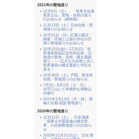
2021年の聖地巡り
12月5日（日）、「世界文化遺
産富士山」聖地・自然の巡り
のお知らせ（静岡側）
11月13日（土）日光自然・聖
地巡りのお知らせ
10月31日（日）紅葉の蔵王・
御釜・宮城と山形の寺社の日
帰り聖地巡りのお知らせ
10月15日(金)～17日(日)「世
界遺産登録記念特別企画：北
海道の聖地・自然・縄文遺跡
巡り」-----広大な大自然と共に
世界遺産の縄文遺跡と寺社を
巡る！
10月30日（土）戸隠・善光寺
自然・聖地巡りのお知らせ
7月31～8月1日（土・日）、
出羽三山にて本格的な体験山
伏修行
2021年1月11日（月・祝） 新
春の京都 初詣 聖地巡り
2020年の聖地巡り
12月12日（土）、日本遺産
「星降る中部高地の縄文世
界」の自然聖地巡りのお知ら
せ
2020年11月21日(土） 日光 聖