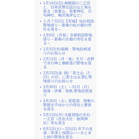
1月14日(日) 相模国の二之宮
と、日本武尊伝説の山と海を
巡る（吾妻山、吾妻神社、川
勾神社、梅沢海岸など）
１月７日(日)【宮城】仙台初詣
聖地巡り～新春の杜の都の寺
社を巡る～
1月8日（月祝）京都初詣聖地
巡り～新春の古都の寺社を巡
る～
1月3日(水)箱根・聖地自然巡
りのお知らせ
2月12日（月・祝）天川・吉野
で水の神と修験道の聖地を巡
る
2月23日(金･祝)「富士山（2･
23）の日」に富士山を望む聖
地巡りのお知らせ
3月30日（土）～31日（日）
熱海・伊東・初島 聖地自然巡
り
4月20日（土）琵琶湖、湖東の
聖徳太子ゆかりの寺社と磐座
を巡る
5月13日(月) 大阪屈指の古社・
一之宮（住吉大社・枚岡神
社）等を巡る
6月1日(土)～2日(日) 天下の名
湯・草津と浅間山――火と水
と緑の聖地を巡る