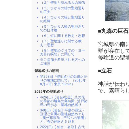
（２）聖地と訪れる人の関係
（３）ひかりの輪の聖地巡り
の工夫
（４）ひかりの輪と聖地巡り
の経緯
（５）ひかりの輪の聖地巡り
■丸森の巨石
での虹体験
（６）虹に関する教え・思想
（７）聖地巡りに関する教
宮城県の南
え・思想
群が存在し
（８）聖地めぐりでの「ヨー
ガ歩行瞑想」に関して
修験道の聖
※ご参加を希望される方への
ご注意
■立石
聖地巡りの動画
第298回『聖地巡りの効能と悟
りの境地に関して』（2016年
神話が伝わ
8月28日 東京 58min）
で、素晴ら
2026年の聖地巡り
4/26(日)【仙台/塩釜】菜の花
の季節の離島の島時間─浦戸諸
島の島歩き・聖地自然巡り
3/8(日)【仙台】平泉の源流・
亘理と角田の聖地自然めぐり
─奥州藤原氏「平和への黎明」
と、春の芽吹きを辿る
2/22(日)【 仙台・名取】古代