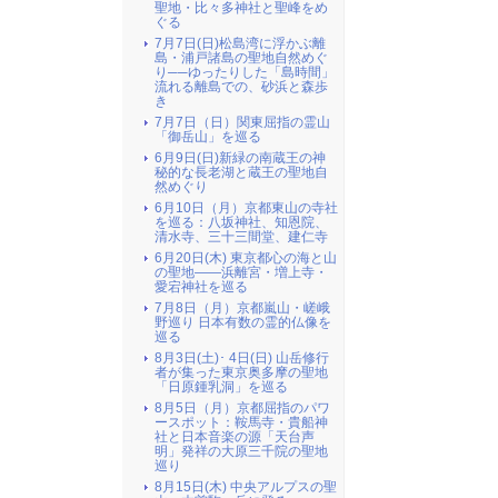
聖地・比々多神社と聖峰をめ
ぐる
7月7日(日)松島湾に浮かぶ離
島・浦戸諸島の聖地自然めぐ
り──ゆったりした「島時間」
流れる離島での、砂浜と森歩
き
7月7日（日）関東屈指の霊山
「御岳山」を巡る
6月9日(日)新緑の南蔵王の神
秘的な長老湖と蔵王の聖地自
然めぐり
6月10日（月）京都東山の寺社
を巡る：八坂神社、知恩院、
清水寺、三十三間堂、建仁寺
6月20日(木) 東京都心の海と山
の聖地――浜離宮・増上寺・
愛宕神社を巡る
7月8日（月）京都嵐山・嵯峨
野巡り 日本有数の霊的仏像を
巡る
8月3日(土)･ 4日(日) 山岳修行
者が集った東京奥多摩の聖地
「日原鍾乳洞」を巡る
8月5日（月）京都屈指のパワ
ースポット：鞍馬寺・貴船神
社と日本音楽の源「天台声
明」発祥の大原三千院の聖地
巡り
8月15日(木) 中央アルプスの聖