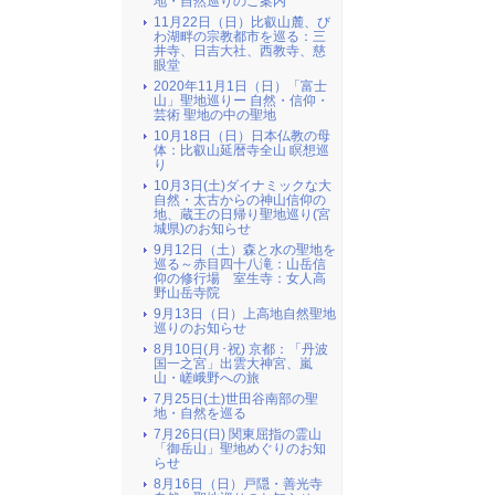
地・自然巡りのご案内
11月22日（日）比叡山麓、び
わ湖畔の宗教都市を巡る：三
井寺、日吉大社、西教寺、慈
眼堂
2020年11月1日（日）「富士
山」聖地巡りー 自然・信仰・
芸術 聖地の中の聖地
10月18日（日）日本仏教の母
体：比叡山延暦寺全山 瞑想巡
り
10月3日(土)ダイナミックな大
自然・太古からの神山信仰の
地、蔵王の日帰り聖地巡り(宮
城県)のお知らせ
9月12日（土）森と水の聖地を
巡る～赤目四十八滝：山岳信
仰の修行場 室生寺：女人高
野山岳寺院
9月13日（日）上高地自然聖地
巡りのお知らせ
8月10日(月･祝) 京都：「丹波
国一之宮」出雲大神宮、嵐
山・嵯峨野への旅
7月25日(土)世田谷南部の聖
地・自然を巡る
7月26日(日) 関東屈指の霊山
「御岳山」聖地めぐりのお知
らせ
8月16日（日）戸隠・善光寺