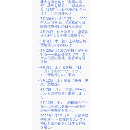
壮大な海と島と「奥州の高
野」雄島を巡るミニ聖地めぐ
り（14時～上祐代表の仙台セ
ミナー）のお知らせ
7月30(土)・31日(日)に、2022
年の出羽三山にて本格的な修
験道体験修行の日程が決定
4月24日、仙台教室で、鹽竈神
社の3年ぶり開催の花祭りへ
5月5日（木・祝）上高地自然
聖地巡りのお知らせ
4月23日(土) 海の平和と安全を
祈る――観音菩薩とヤマトタ
ケル伝説の聖地・観音崎を巡
る旅
4月2日（土）名古屋、4日
（月）京都のパワースポッ
ト・聖地巡りのご案内
3月12日（土）伊豆（熱海・伊
東）聖地巡り
3月7日（月）、京都パワース
ポットの聖地巡り開催しまし
た
2月12日（土）「相模国の空・
海・山を感じる旅――湘南平
から平塚海岸を歩く」
2022年1月9日（日） 京都初詣
聖地巡り ～京都最古のお寺と
神社＆京の都を守護する神社
を巡る～