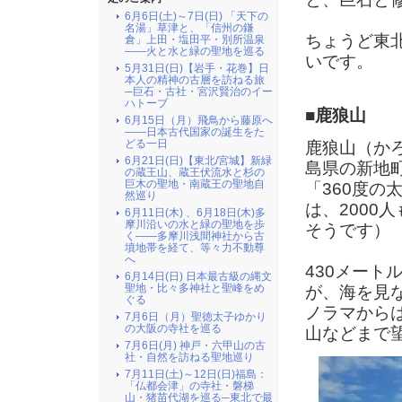
6月6日(土)～7日(日) 「天下の
名湯」草津と、「信州の鎌
ちょうど東
倉」上田・塩田平・別所温泉
――火と水と緑の聖地を巡る
いです。
5月31日(日)【岩手・花巻】日
本人の精神の古層を訪ねる旅
─巨石・古社・宮沢賢治のイー
ハトーブ
■鹿狼山
6月15日（月）飛鳥から藤原へ
――日本古代国家の誕生をた
どる一日
鹿狼山（か
6月21日(日)【東北/宮城】新緑
島県の新地
の蔵王山、蔵王伏流水と杉の
巨木の聖地・南蔵王の聖地自
「360度
然巡り
は、2000
6月11日(木) 、6月18日(木)多
摩川沿いの水と緑の聖地を歩
そうです）
く――多摩川浅間神社から古
墳地帯を経て、等々力不動尊
へ
430メー
6月14日(日) 日本最古級の縄文
聖地・比々多神社と聖峰をめ
が、海を見
ぐる
ノラマから
7月6日（月）聖徳太子ゆかり
の大阪の寺社を巡る
山などまで
7月6日(月) 神戸・六甲山の古
社・自然を訪ねる聖地巡り
7月11日(土)～12日(日)福島：
「仏都会津」の寺社・磐梯
山・猪苗代湖を巡る─東北で最