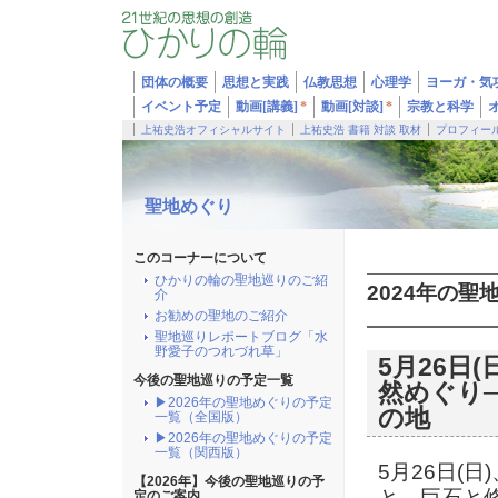
団体の概要
思想と実践
仏教思想
心理学
ヨーガ・気
イベント予定
動画[講義]
*
動画[対談]
*
宗教と科学
上祐史浩オフィシャルサイト
上祐史浩 書籍 対談 取材
プロフィー
聖地めぐり
このコーナーについて
ひかりの輪の聖地巡りのご紹
2024年の聖
介
お勧めの聖地のご紹介
聖地巡りレポートブログ「水
野愛子のつれづれ草」
5月26日
今後の聖地巡りの予定一覧
然めぐり
▶2026年の聖地めぐりの予定
の地
一覧（全国版）
▶2026年の聖地めぐりの予定
一覧（関西版）
5月26日(
【2026年】今後の聖地巡りの予
と、巨石と
定のご案内