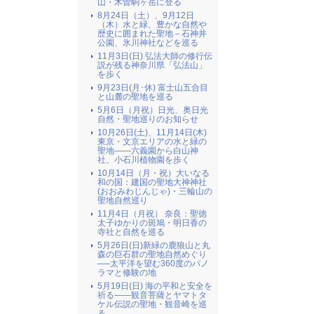
山・木曽駒ヶ岳に登る
8月24日（土）、9月12日
（木）水と緑、豊かな自然や
歴史に囲まれた聖地－石神井
公園、氷川神社などを巡る
11月3日(日) 弘法大師の修行伝
説が残る神奈川県「弘法山」
を歩く
9月23日(月･休) 富士山五合目
と山麓の聖地を巡る
5月6日（月祝）日光、奥日光
自然・聖地巡りのお知らせ
10月26日(土)、11月14日(木)
東京・文京エリアの水と緑の
聖地――六義園から白山神
社、小石川植物園を歩く
10月14日（月・祝）大いなる
和の国：建国の聖地大神神社
(おおみわじんじゃ)・三輪山の
聖地自然巡り
11月4日（月祝） 奈良：聖徳
太子ゆかりの斑鳩・明日香の
寺社と自然を巡る
5月26日(日)新緑の鹿狼山と丸
森の巨石群の聖地自然めぐり
──太平洋を望む360度のパノ
ラマと修験の地
5月19日(日) 海の平和と安全を
祈る――観音菩薩とヤマトタ
ケル伝説の聖地・観音崎を巡
る