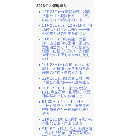
2023年の聖地巡り
12月23日(土) 新宿御苑・鳩森
八幡神社・花園神社――都心
の水と緑の聖地をめぐる
11月25日(土)、12月7日(木) 明
治神宮と代々木八幡宮――都
心の水と緑の聖地をめぐる
11月26日(日)福島随一の霊
峰・山岳信仰の聖地・霊山の
聖地自然めぐり ─奇石怪岩の
絶景・山頂に仏教の一大伽藍
や東北の国府も置かれた歴史
の山
10月22日(日) 高尾山から小仏
城山、相模湖へ至る東海自然
歩道の信仰・自然を巡る
12月16日(土)鎌倉新仏教・神
仏習合の聖地――鎌倉を巡る
10月15日(日)、"東北の比叡
山"山寺立石寺（山形県）の聖
地自然めぐりのお知らせ
9月30日（土）～10月1日
（日）諏訪・戸隠・善光寺の
聖地自然巡りー神秘の聖地を
巡る
11月23日(木･祭) 縄文時代から
の聖なる山・大山に登る
9月18日（月祝）弘法大師空海
ご生誕1250年：真言宗最高の