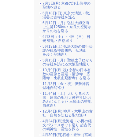
7月3日(月) 京都の浄土信仰の
聖地を巡る
6月18日(日) 東京の清流・秋川
渓谷と古寺社を巡る
6月12日（月）弘法大師空海
ご生誕1250年：奈良の空海ゆ
かりの地を巡る
6月3日（土）～4日（日） 日
光 聖地・自然巡り
5月13日(土) 弘法大師の修行伝
説が残る神奈川県「弘法山」
を歩く聖地巡り
5月15日（月）聖徳太子ゆかり
の寺社を訪ねる大阪聖地巡り
10月9日(月･祝) 京都の日本有
数の霊像と霊場（清凉寺・広
隆寺・比叡山延暦寺）を巡る
11月3日（金・祝）伊勢神宮
聖地自然巡り
11月4日（土）大いなる和の
国：建国の聖地大神神社(おお
みわじんじゃ)・三輪山の聖地
自然巡り
12月4日(月) 神戸・六甲山の古
社・自然を訪ねる聖地巡り
4月24日(月)北海道・小樽の縄
文パワースポット巡り 超古代
の精神性・霊性を探る！
4月30日(日)石巻・登米（宮城