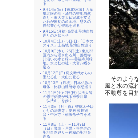
る
9月14日(日)【東北/宮城】万葉
集北限の地・涌谷の聖地自然
巡り～東大寺大仏完成を支え
たわが国初の産金地、悠久の
自然豊かな聖地を巡る
9月15日(月祝) 高野山聖地自然
巡りのお知らせ
10月4日(土)・5日(日)「日本の
スイス」上高地 聖地自然巡り
10月9日(木)、25日(土) 東京23
区内から湧き出る川・善福寺
川沿いの水と緑──善福寺川緑
地、水と杜の社・大宮八幡を
巡る
10月12日(日) 縄文時代からの
聖なる山・大山に登る
そのような
10月13日（月祝）日本仏教の
風と水の流
母体：比叡山延暦寺 瞑想巡り
不動尊を目
11月1日(土)･2日(日) 弘法大師
の修行伝説が残る神奈川県
「弘法山」を歩く
11月3日（月・祝）聖徳太子ゆ
かりの法隆寺：夢殿 救世観
音・中宮寺・朝護孫子寺を巡
る
11月8日（土）～11月9日
（日）諏訪・戸隠・善光寺の
聖地自然巡りー神秘の聖地を
巡る