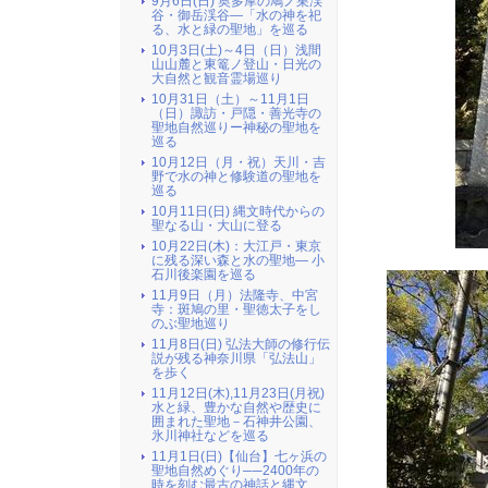
9月6日(日) 奥多摩の鳩ノ巣渓
谷・御岳渓谷―「水の神を祀
る、水と緑の聖地」を巡る
10月3日(土)～4日（日）浅間
山山麓と東篭ノ登山・日光の
大自然と観音霊場巡り
10月31日（土）～11月1日
（日）諏訪・戸隠・善光寺の
聖地自然巡りー神秘の聖地を
巡る
10月12日（月・祝）天川・吉
野で水の神と修験道の聖地を
巡る
10月11日(日) 縄文時代からの
聖なる山・大山に登る
10月22日(木)：大江戸・東京
に残る深い森と水の聖地― 小
石川後楽園を巡る
11月9日（月）法隆寺、中宮
寺：斑鳩の里・聖徳太子をし
のぶ聖地巡り
11月8日(日) 弘法大師の修行伝
説が残る神奈川県「弘法山」
を歩く
11月12日(木),11月23日(月祝)
水と緑、豊かな自然や歴史に
囲まれた聖地－石神井公園、
氷川神社などを巡る
11月1日(日)【仙台】七ヶ浜の
聖地自然めぐり──2400年の
時を刻む最古の神話と縄文、