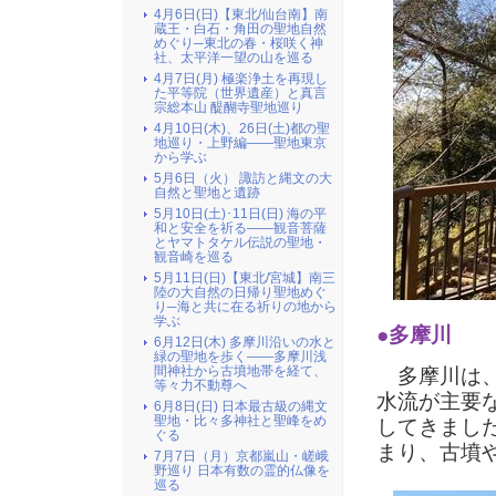
4月6日(日)【東北/仙台南】南
蔵王・白石・角田の聖地自然
めぐり─東北の春・桜咲く神
社、太平洋一望の山を巡る
4月7日(月) 極楽浄土を再現し
た平等院（世界遺産）と真言
宗総本山 醍醐寺聖地巡り
4月10日(木)、26日(土)都の聖
地巡り・上野編――聖地東京
から学ぶ
5月6日（火） 諏訪と縄文の大
自然と聖地と遺跡
5月10日(土)･11日(日) 海の平
和と安全を祈る――観音菩薩
とヤマトタケル伝説の聖地・
観音崎を巡る
5月11日(日)【東北/宮城】南三
陸の大自然の日帰り聖地めぐ
り─海と共に在る祈りの地から
学ぶ
●多摩川
6月12日(木) 多摩川沿いの水と
緑の聖地を歩く――多摩川浅
間神社から古墳地帯を経て、
多摩川は、
等々力不動尊へ
水流が主要
6月8日(日) 日本最古級の縄文
聖地・比々多神社と聖峰をめ
してきまし
ぐる
まり、古墳
7月7日（月）京都嵐山・嵯峨
野巡り 日本有数の霊的仏像を
巡る