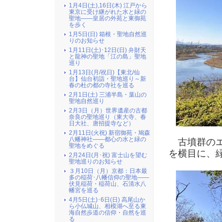
1月4日(土),16日(木) 江戸から
東京に受け継がれた水と緑の
聖地――皇居の外苑と東御苑
を歩く
1月5日(日) 箱根・聖地自然巡
りのお知らせ
1月11日(土)･12日(日) 弁財天
と龍神の聖地「江の島」聖地
巡り
1月13日(月/祝日)【東北/仙
台】仙台初詣・聖地巡り～新
春の杜の都の寺社を巡る
2月1日(土) 三浦半島・葉山の
聖地自然巡り
2月3日（月）世界遺産の古都
奈良の聖地巡り（東大寺、春
日大社、唐招提寺など）
2月11日(火祝) 新宿御苑・鳩森
八幡神社――都心の水と緑の
古墳群のエ
聖地をめぐる
を横目に、
2月24日(月･祝) 富士山を望む
聖地巡りのお知らせ
３月10日（月）京都：日本最
多の稲荷･八幡信仰の聖地――
伏見稲荷・稲荷山、石清水八
幡宮を巡る
4月5日(土)･6日(日) 高尾山か
ら小仏城山、相模湖へ至る東
海自然歩道の信仰・自然を巡
る