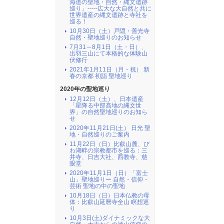
海道の聖地・自然・縄文遺跡
巡り」-----広大な大自然と共に
世界遺産の縄文遺跡と寺社を
巡る！
10月30日（土）戸隠・善光寺
自然・聖地巡りのお知らせ
7月31～8月1日（土・日）、
出羽三山にて本格的な体験山
伏修行
2021年1月11日（月・祝） 新
春の京都 初詣 聖地巡り
2020年の聖地巡り
12月12日（土）、日本遺産
「星降る中部高地の縄文世
界」の自然聖地巡りのお知ら
せ
2020年11月21日(土） 日光 聖
地・自然巡りのご案内
11月22日（日）比叡山麓、び
わ湖畔の宗教都市を巡る：三
井寺、日吉大社、西教寺、慈
眼堂
2020年11月1日（日）「富士
山」聖地巡りー 自然・信仰・
芸術 聖地の中の聖地
10月18日（日）日本仏教の母
体：比叡山延暦寺全山 瞑想巡
り
10月3日(土)ダイナミックな大