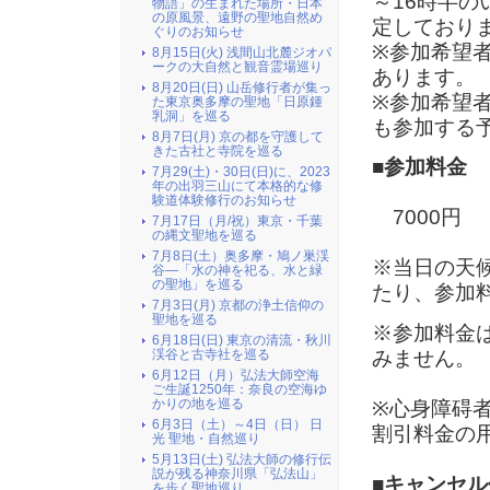
～16時半
物語」の生まれた場所・日本
の原風景、遠野の聖地自然め
定しており
ぐりのお知らせ
※参加希望
8月15日(火) 浅間山北麓ジオパ
ークの大自然と観音霊場巡り
あります。
8月20日(日) 山岳修行者が集っ
※参加希望
た東京奥多摩の聖地「日原鍾
乳洞」を巡る
も参加する
8月7日(月) 京の都を守護して
きた古社と寺院を巡る
■参加料金
7月29(土)・30日(日)に、2023
年の出羽三山にて本格的な修
験道体験修行のお知らせ
7000円
7月17日（月/祝）東京・千葉
の縄文聖地を巡る
7月8日(土）奥多摩・鳩ノ巣渓
※当日の天
谷―「水の神を祀る、水と緑
の聖地」を巡る
たり、参加
7月3日(月) 京都の浄土信仰の
聖地を巡る
※参加料金
6月18日(日) 東京の清流・秋川
みません。
渓谷と古寺社を巡る
6月12日（月）弘法大師空海
ご生誕1250年：奈良の空海ゆ
かりの地を巡る
※心身障碍
6月3日（土）～4日（日） 日
割引料金の
光 聖地・自然巡り
5月13日(土) 弘法大師の修行伝
説が残る神奈川県「弘法山」
■キャンセル
を歩く聖地巡り