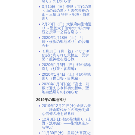
巡り」のお知らせ
3月15日（日）奈良：古代の道
＜山の辺の道＞と古代祭祀の
山＜三輪山 登拝＞聖地・自然
巡り
2月23日（日）大阪府内聖地巡
り ～聖徳太子信仰の中核の寺
院と摂津一之宮を巡る～
2020年1月18日（土）「川
崎・横浜の聖地巡り」のお知
らせ
１月13日（月・祝）イザナギ
伝説に彩られた天橋立、元伊
勢：籠神社を巡る旅
2020年1月5日（日）都の聖地
巡り（杉並・多摩編）
2020年1月4日（土）都の聖地
巡り（世田谷・目黒編）
2020年1月3日(金)「富士・箱
根で迎える令和初の新年」聖
地自然巡りのお知らせ
2019年の聖地巡り
2019年12月21日(土) 金沢八景
――鎌倉時代からの風光明媚
な信仰の地を巡る旅
12月8日(日) 都の聖地巡り（上
野・浅草編）――聖地東京か
ら学ぶ
11月30日(土) 皇居(大嘗宮)と