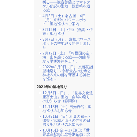
祈る――観音菩薩とヤマトタ
ケル伝説の聖地・観音崎を巡
る旅
4月2日（土）名古屋、4日
（月）京都のパワースポッ
ト・聖地巡りのご案内
3月12日（土）伊豆（熱海・伊
東）聖地巡り
3月7日（月）、京都パワース
ポットの聖地巡り開催しまし
た
2月12日（土）「相模国の空・
海・山を感じる旅――湘南平
から平塚海岸を歩く」
2022年1月9日（日） 京都初詣
聖地巡り ～京都最古のお寺と
神社＆京の都を守護する神社
を巡る～
2021年の聖地巡り
12月5日（日）、「世界文化遺
産富士山」聖地・自然の巡り
のお知らせ（静岡側）
11月13日（土）日光自然・聖
地巡りのお知らせ
10月31日（日）紅葉の蔵王・
御釜・宮城と山形の寺社の日
帰り聖地巡りのお知らせ
10月15日(金)～17日(日)「世
界遺産登録記念特別企画：北