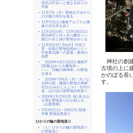
現代の灯台へと連なる祈りの
半島
12月7日（月）聖徳太子ゆかり
の大阪の寺社を巡る
12月5日(土) 鎌倉アルプスと鎌
倉の古社寺を歩く
12月10日(木)、12月19日(土)
明治神宮と代々木八幡宮――
都心の水と緑の聖地をめぐる
12月6日(日)【仙台】日本三
景・松島の聖地自然めぐり～
中世東北随一の霊場・奥州の
高野
神社の創建
2026年4月12日(日) 湘南平
(高麗山)から大磯海岸へ
古墳の上に
――「日輪の御神体」の聖地
を巡る
かのぼる長
2026年7月6日（月）大いな
す。
る和の国：建国の聖地大神神
社(おおみわじんじゃ)・古代の
道：山の辺の道聖地自然巡り
2026年2月23日(月･祝) 富士山
を望む聖地巡りのお知らせ
（山梨県側）
3月28日(土)～29日(日) 熱海・
伊東 聖地自然巡り
ひかりの輪の聖地巡り
（１）ひかりの輪の聖地巡り
の意味合い