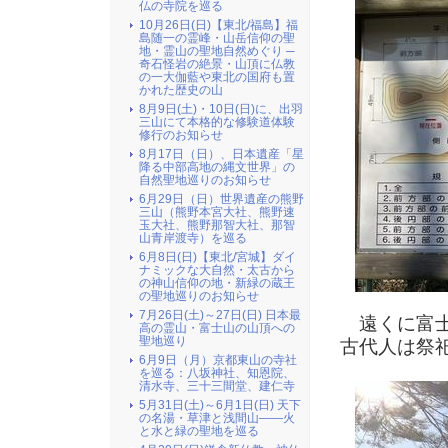
仏の寺院を巡る
10月26日(日)【東北/福島】福
島随一の霊峰・山岳信仰の聖
地・霊山の聖地自然めぐり ─
奇石怪岩の絶景・山頂に仏教
の一大伽藍や東北の国府も置
かれた歴史の山
8月9日(土)・10日(日)に、出羽
三山にて本格的な修験道体験
修行のお知らせ
8月17日（日）、日本遺産「星
降る中部高地の縄文世界」の
自然聖地巡りのお知らせ
6月29日（日）世界遺産の熊野
三山（熊野本宮大社、熊野速
玉大社、熊野那智大社、那智
山青岸渡寺）を巡る
6月8日(日)【東北/宮城】ダイ
ナミックな大自然・太古から
の神山信仰の地・新緑の蔵王
の聖地巡りのお知らせ
7月26日(土)～27日(日) 日本最
遠くに富士
高の霊山・富士山の山頂への
聖地巡り
古代人は祭
6月9日（月）京都東山の寺社
を巡る：八坂神社、知恩院、
清水寺、三十三間堂、建仁寺
5月31日(土)～6月1日(日) 天下
の名湯・草津と浅間山――火
と水と緑の聖地を巡る