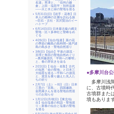
名湯」草津と、「信州の鎌
倉」上田・塩田平・別所温泉
――火と水と緑の聖地を巡る
5月31日(日)【岩手・花巻】日
本人の精神の古層を訪ねる旅
─巨石・古社・宮沢賢治のイー
ハトーブ
6月14日(日) 日本最古級の縄文
聖地・比々多神社と聖峰をめ
ぐる
4/26(日)【仙台/塩釜】菜の花
の季節の離島の島時間─浦戸諸
島の島歩き・聖地自然巡り
3/8(日)【仙台】平泉の源流・
亘理と角田の聖地自然めぐり
─奥州藤原氏「平和への黎明」
と、春の芽吹きを辿る
2/22(日)【 仙台・名取】古代
の知恵「命の聖地」と日本三
●多摩川台
大稲荷を巡る ─平和への源流
と、震災を乗り越えた先人た
ちの祈り
多摩川浅間
2月7日（土）～8日（日）日本
に、古墳時
三景の「宮島」、四国遍路、
金毘羅さんを巡る聖地自然巡
古墳群また
りのお知らせ
墳もありま
1月12日(月/祝日)【東北/仙
台】仙台塩釜の初詣・聖地巡
り～新春の仙台と塩釜の聖地
を巡る