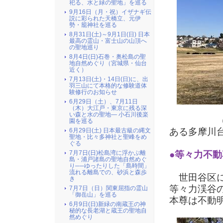
祀る、水と緑の聖地」を巡る
9月16日（月・祝）イザナギ伝
説に彩られた天橋立、元伊
勢・籠神社を巡る
8月31日(土)～9月1日(日) 日本
最高の霊山・富士山の山頂へ
の聖地巡り
8月4日(日)石巻・奥松島の聖
地自然めぐり（宮城県・仙台
近く）
7月13日(土)・14日(日)に、出
羽三山にて本格的な修験道体
験修行のお知らせ
6月29日（土）、7月11日
（木）大江戸・東京に残る深
い森と水の聖地― 小石川後楽
（上の写
園を巡る
ある多摩川
6月29日(土) 日本最古級の縄文
聖地・比々多神社と聖峰をめ
ぐる
●等々力不動
7月7日(日)松島湾に浮かぶ離
島・浦戸諸島の聖地自然めぐ
り──ゆったりした「島時間」
流れる離島での、砂浜と森歩
世田谷区に
き
等々力渓谷
7月7日（日）関東屈指の霊山
「御岳山」を巡る
本尊は不動
6月9日(日)新緑の南蔵王の神
秘的な長老湖と蔵王の聖地自
然めぐり