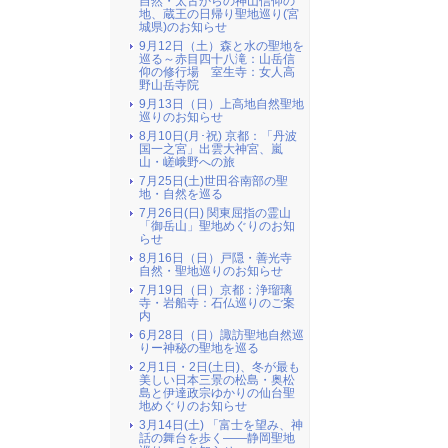
自然・太古からの神山信仰の
地、蔵王の日帰り聖地巡り(宮
城県)のお知らせ
9月12日（土）森と水の聖地を
巡る～赤目四十八滝：山岳信
仰の修行場 室生寺：女人高
野山岳寺院
9月13日（日）上高地自然聖地
巡りのお知らせ
8月10日(月･祝) 京都：「丹波
国一之宮」出雲大神宮、嵐
山・嵯峨野への旅
7月25日(土)世田谷南部の聖
地・自然を巡る
7月26日(日) 関東屈指の霊山
「御岳山」聖地めぐりのお知
らせ
8月16日（日）戸隠・善光寺
自然・聖地巡りのお知らせ
7月19日（日）京都：浄瑠璃
寺・岩船寺：石仏巡りのご案
内
6月28日（日）諏訪聖地自然巡
りー神秘の聖地を巡る
2月1日・2日(土日)、冬が最も
美しい日本三景の松島・奥松
島と伊達政宗ゆかりの仙台聖
地めぐりのお知らせ
3月14日(土) 「富士を望み、神
話の舞台を歩く――静岡聖地