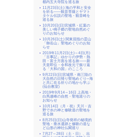
都内五大寺院を巡る旅
11月23日(土) 海の平和と安全
を祈る――観音菩薩とヤマト
タケル伝説の聖地・観音崎を
巡る旅
10月20日(日)宮城県・紅葉の
美しい鳴子郷の聖地自然めぐ
りのお知らせ
10月26日(土) 関東屈指の霊山
「御岳山」聖地めぐりのお知
らせ
2019年11月2日(土)～4日(月)
「古事記」ゆかりの伊勢・熱
田・富士方面を巡る旅――新
天皇即位・令和改元で振り返
る「大和の国」のこころ
9月22日(日)宮城県・南三陸の
大自然の日帰り聖地めぐり─海
と共に在る祈りの地から学ぶ
(仙台教室)
2019年9月14～16日 上高地・
白馬連峰の自然・聖地巡りの
お知らせ
10月14日（月・祝）天川・吉
野で水の神と修験道の聖地を
巡る旅
8月25日(日)山寺発祥の秘境的
聖地・垂水遺跡と修験の道な
ど山形の神社仏閣巡り
7月27～28日（土・日）、出