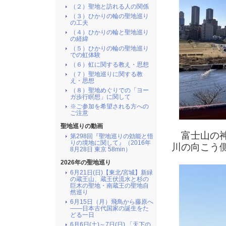
（２）聖地と訪れる人の関係
（３）ひかりの輪の聖地巡り
の工夫
（４）ひかりの輪と聖地巡り
の経緯
（５）ひかりの輪の聖地巡り
での虹体験
（６）虹に関する教え・思想
（７）聖地巡りに関する教
え・思想
（８）聖地めぐりでの「ヨー
ガ歩行瞑想」に関して
※ご参加を希望される方への
ご注意
聖地巡りの動画
富士山の神
第298回『聖地巡りの効能と悟
りの境地に関して』（2016年
川の向こう
8月28日 東京 58min）
2026年の聖地巡り
6月21日(日)【東北/宮城】新緑
の蔵王山、蔵王伏流水と杉の
巨木の聖地・南蔵王の聖地自
然巡り
6月15日（月）飛鳥から藤原へ
――日本古代国家の誕生をた
どる一日
6月6日(土)～7日(日) 「天下の