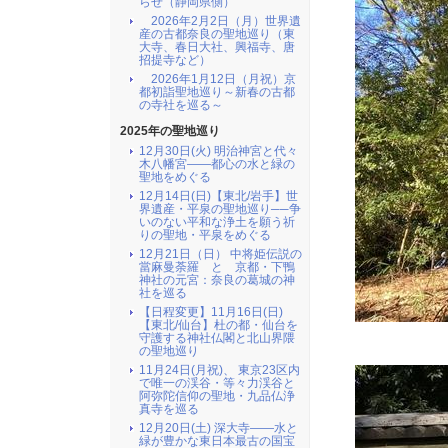
らせ（静岡県側）
2026年2月2日（月）世界遺
産の古都奈良の聖地巡り（東
大寺、春日大社、興福寺、唐
招提寺など）
2026年1月12日（月祝）京
都初詣聖地巡り～新春の古都
の寺社を巡る～
2025年の聖地巡り
12月30日(火) 明治神宮と代々
木八幡宮――都心の水と緑の
聖地をめぐる
12月14日(日)【東北/岩手】世
界遺産・平泉の聖地巡り──争
いのない平和な浄土を願う祈
りの聖地・平泉をめぐる
12月21日（日） 中将姫伝説の
當麻曼荼羅 と 京都・下鴨
神社の元宮：奈良の葛城の神
社を巡る
【日程変更】11月16日(日)
【東北/仙台】杜の都・仙台を
守護する神社仏閣と北山界隈
の聖地巡り
11月24日(月祝)、 東京23区内
で唯一の渓谷・等々力渓谷と
阿弥陀信仰の聖地・九品仏浄
真寺を巡る
12月20日(土) 深大寺――水と
緑が豊かな東日本最古の国宝