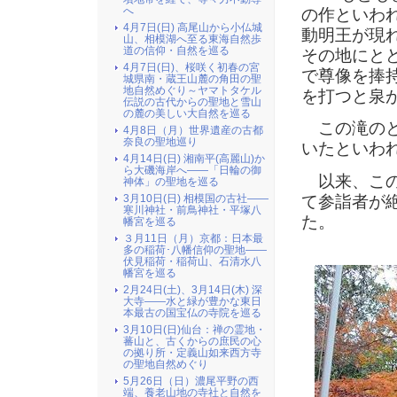
へ
の作といわ
4月7日(日) 高尾山から小仏城
動明王が現
山、相模湖へ至る東海自然歩
道の信仰・自然を巡る
その地にと
4月7日(日)、桜咲く初春の宮
で尊像を捧
城県南・蔵王山麓の角田の聖
地自然めぐり～ヤマトタケル
を打つと泉が
伝説の古代からの聖地と雪山
の麓の美しい大自然を巡る
この滝のと
4月8日（月）世界遺産の古都
奈良の聖地巡り
いたといわ
4月14日(日) 湘南平(高麗山)か
ら大磯海岸へ――「日輪の御
以来、この
神体」の聖地を巡る
て参詣者が
3月10日(日) 相模国の古社――
寒川神社・前鳥神社・平塚八
た。
幡宮を巡る
３月11日（月）京都：日本最
多の稲荷･八幡信仰の聖地――
伏見稲荷・稲荷山、石清水八
幡宮を巡る
2月24日(土)、3月14日(木) 深
大寺――水と緑が豊かな東日
本最古の国宝仏の寺院を巡る
3月10日(日)仙台：禅の霊地・
蕃山と、古くからの庶民の心
の拠り所・定義山如来西方寺
の聖地自然めぐり
5月26日（日）濃尾平野の西
端、養老山地の寺社と自然を