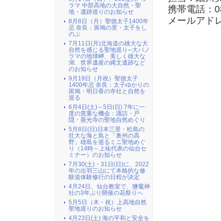
ラマ 中部高地の大自然・聖
携帯電話：080
地・遺跡巡りのお知らせ
メールアド
8月8日（月）聖徳太子1400年
忌 奈良：斑鳩の里・太子をし
のぶ
7月11日(月)北海道の雄大な大
自然を感じる聖地巡り─大パノ
ラマの地球岬、美しく雄大な
湖、世界遺産の縄文遺跡など
のお知らせ
9月19日（月祝）聖徳太子
1400年忌 奈良：太子ゆかりの
斑鳩・明日香の寺社と自然を
巡る
6月4日(土)～5日(日) 7年に一
度の貴重な機会：諏訪・戸
隠・善光寺の聖地自然めぐり
5月8日(日)日本三景・松島の
壮大な海と島と「奥州の高
野」雄島を巡るミニ聖地めぐ
り（14時～上祐代表の仙台セ
ミナー）のお知らせ
7月30(土)・31日(日)に、2022
年の出羽三山にて本格的な修
験道体験修行の日程が決定
4月24日、仙台教室で、鹽竈神
社の3年ぶり開催の花祭りへ
5月5日（木・祝）上高地自然
聖地巡りのお知らせ
4月23日(土) 海の平和と安全を