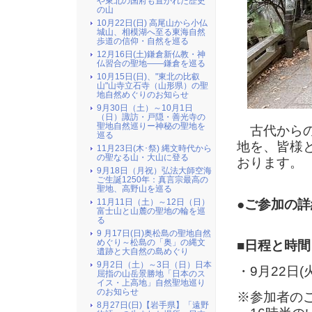
や東北の国府も置かれた歴史
の山
10月22日(日) 高尾山から小仏
城山、相模湖へ至る東海自然
歩道の信仰・自然を巡る
12月16日(土)鎌倉新仏教・神
仏習合の聖地――鎌倉を巡る
10月15日(日)、"東北の比叡
山"山寺立石寺（山形県）の聖
地自然めぐりのお知らせ
9月30日（土）～10月1日
（日）諏訪・戸隠・善光寺の
聖地自然巡りー神秘の聖地を
古代からの
巡る
地を、皆様
11月23日(木･祭) 縄文時代から
の聖なる山・大山に登る
おります。
9月18日（月祝）弘法大師空海
ご生誕1250年：真言宗最高の
聖地、高野山を巡る
●ご参加の詳
11月11日（土）～12日（日）
富士山と山麓の聖地の輪を巡
る
9 月17日(日)奥松島の聖地自然
めぐり～松島の「奥」の縄文
■日程と時間
遺跡と大自然の島めぐり
9月2日（土）～3日（日）日本
・9月22日(
屈指の山岳景勝地「日本のス
イス・上高地」自然聖地巡り
のお知らせ
※参加者のご
8月27日(日)【岩手県】「遠野