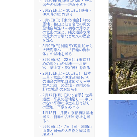
4月20日(日)鎌倉新仏教・神仏
習合の聖地――鎌倉を巡る
3月29日(土)～30日(日) 熱海・
伊東 聖地自然巡り
3月9日(日)【東北/仙台】禅の
霊地・蕃山と仙台名取の縄文
聖地自然巡り～初春の芽吹き
の低山の森と、縄文遺跡や東
北最大の古墳など悠久の歴史
を巡る
3月9日(日) 湘南平(高麗山)から
大磯海岸へ――「日輪の御神
体」の聖地を巡る
3月6日(木)、22日(土) 東京都
心の海と山の聖地――浜離
宮・増上寺・愛宕神社を巡る
2月15日(土)～16日(日)：日本
三景・松島と伊達政宗ゆかり
の仙台の聖地自然めぐり～中
世東北随一の霊場・奥州の高
野(宮城県)のお知らせ
2月17日(月)【東北/岩手】世界
遺産・平泉の聖地巡り──争い
のない平和な浄土を願う祈り
の聖地・平泉をめぐる
1月13日（月祝）京都初詣聖地
巡り～新春の古都の寺社を巡
る～
9月6日(土)～7日（日）浅間山
山麓と日光の大自然と観音霊
場巡り