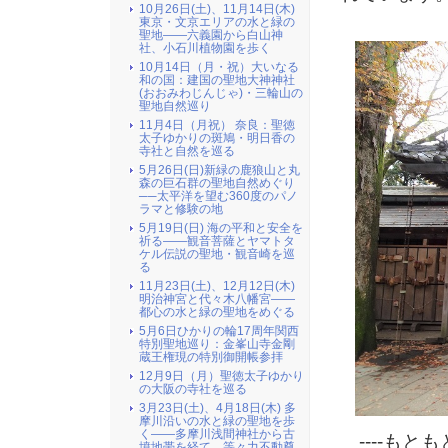
10月26日(土)、11月14日(木)
東京・文京エリアの水と緑の
聖地――六義園から白山神
社、小石川植物園を歩く
10月14日（月・祝）大いなる
和の国：建国の聖地大神神社
(おおみわじんじゃ)・三輪山の
聖地自然巡り
11月4日（月祝） 奈良：聖徳
太子ゆかりの斑鳩・明日香の
寺社と自然を巡る
5月26日(日)新緑の鹿狼山と丸
森の巨石群の聖地自然めぐり
──太平洋を望む360度のパノ
ラマと修験の地
5月19日(日) 海の平和と安全を
祈る――観音菩薩とヤマトタ
ケル伝説の聖地・観音崎を巡
る
11月23日(土)、12月12日(木)
明治神宮と代々木八幡宮――
都心の水と緑の聖地をめぐる
5月6日ひかりの輪17周年関西
特別聖地巡り：金峯山寺金剛
蔵王権現の特別御開帳参拝
12月9日（月）聖徳太子ゆかり
の大阪の寺社を巡る
3月23日(土)、4月18日(木) 多
摩川沿いの水と緑の聖地を歩
く――多摩川浅間神社から古
----もと
墳地帯を経て、等々力不動尊