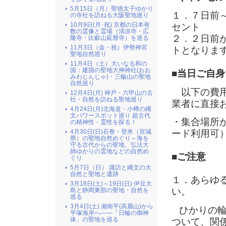
5月15日（月）聖徳太子ゆかり
１．７日前
の寺社を訪ねる大阪聖地巡り
10月9日(月･祝) 京都の日本有
セント
数の霊像と霊場（清凉寺・広
２．２日前
隆寺・比叡山延暦寺）を巡る
11月3日（金・祝）伊勢神宮
トとなりま
聖地自然巡り
11月4日（土）大いなる和の
国：建国の聖地大神神社(おお
■当日ご自
みわじんじゃ)・三輪山の聖地
自然巡り
以下の費用
12月4日(月) 神戸・六甲山の古
社・自然を訪ねる聖地巡り
業者に直接
4月24日(月)北海道・小樽の縄
文パワースポット巡り 超古代
・集合場所か
の精神性・霊性を探る！
4月30日(日)石巻・登米（宮城
ード利用可
県）の聖地自然めぐり～海を
守る古代からの聖地、弘法大
師ゆかりの霊地などの自然め
■ご注意
ぐり
5月7日（日） 諏訪と縄文の大
自然と聖地と遺跡
１．あらゆ
3月18日(土)～19日(日) 伊豆大
い。
島と静岡東部の聖地・自然を
巡る
3月4日(土) 湘南平(高麗山)から
ひかりの輪
平塚海岸へ――「日輪の御神
体」の聖地を巡る
ついて、関