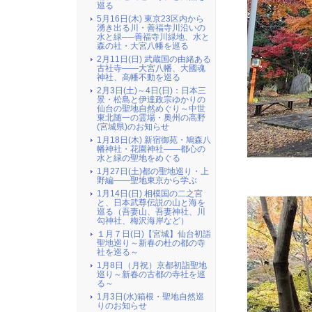
巡る
5月16日(木) 東京23区内から
湧き出る川・善福寺川沿いの
水と緑──善福寺川緑地、水と
森の社・大宮八幡を巡る
2月11日(日) 武蔵国の由緒ある
古社寺――大宮八幡、大國魂
神社、高幡不動を巡る
2月3日(土)～4日(日)：日本三
景・松島と伊達政宗ゆかりの
仙台の聖地自然めぐり～中世
東北随一の霊場・奥州の高野
(宮城県)のお知らせ
1月18日(木) 新宿御苑・鳩森八
幡神社・花園神社――都心の
水と緑の聖地をめぐる
1月27日(土)都の聖地巡り・上
野編――聖地東京から学ぶ
1月14日(日) 相模国の二之宮
と、日本武尊伝説の山と海を
巡る（吾妻山、吾妻神社、川
勾神社、梅沢海岸など）
１月７日(日)【宮城】仙台初詣
聖地巡り～新春の杜の都の寺
社を巡る～
1月8日（月祝）京都初詣聖地
巡り～新春の古都の寺社を巡
る～
1月3日(水)箱根・聖地自然巡
りのお知らせ