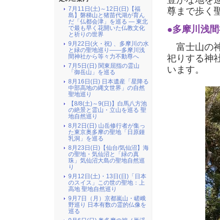
7月11日(土)～12日(日)【福
尊まで歩く
島】磐梯山と猪苗代湖が育ん
だ「仏都会津」を巡る ― 東北
●多摩川浅間
で最も早く花開いた仏教文化
と祈りの世界
9月22日(火・祝) 、多摩川の水
富士山の神
と緑の聖地巡り――多摩川浅
間神社から等々力不動尊へ
祀りする神
7月5日(日) 関東屈指の霊山
います。
「御岳山」を巡る
8月16日(日) 日本遺産「星降る
中部高地の縄文世界」の自然
聖地巡り
【8/8(土)～9(日)】白馬八方池
の絶景と霊山・立山を巡る 聖
地自然巡り
8月2日(日) 山岳修行者が集っ
た東京奥多摩の聖地「日原鍾
乳洞」を巡る
8月23日(日)【仙台/気仙沼】海
の聖地・気仙沼と「緑の真
珠」気仙沼大島の聖地自然巡
り
9月12日(土)・13日(日)「日本
のスイス」この世の聖地：上
高地 聖地自然巡り
9月7日（月）京都嵐山・嵯峨
野巡り 日本有数の霊的仏像を
巡る