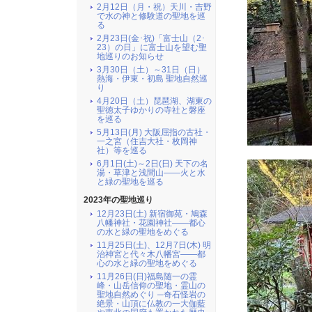
2月12日（月・祝）天川・吉野
で水の神と修験道の聖地を巡
る
2月23日(金･祝)「富士山（2･
23）の日」に富士山を望む聖
地巡りのお知らせ
3月30日（土）～31日（日）
熱海・伊東・初島 聖地自然巡
り
4月20日（土）琵琶湖、湖東の
聖徳太子ゆかりの寺社と磐座
を巡る
5月13日(月) 大阪屈指の古社・
一之宮（住吉大社・枚岡神
社）等を巡る
6月1日(土)～2日(日) 天下の名
湯・草津と浅間山――火と水
と緑の聖地を巡る
2023年の聖地巡り
12月23日(土) 新宿御苑・鳩森
八幡神社・花園神社――都心
の水と緑の聖地をめぐる
11月25日(土)、12月7日(木) 明
治神宮と代々木八幡宮――都
心の水と緑の聖地をめぐる
11月26日(日)福島随一の霊
峰・山岳信仰の聖地・霊山の
聖地自然めぐり ─奇石怪岩の
絶景・山頂に仏教の一大伽藍