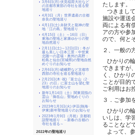
3月6日(月) 伏見稲荷大社など
たします。
の京都市東部の寺社を巡る聖
地巡り
つきまして
4月3日（月）世界遺産の古都
施設や運送
奈良の聖地巡り
両による有
4月1日(土) 弁財天と龍神の聖
地「江の島」聖地巡り
アの方や参
4月15日（土）～16日（日）
ので、何と
東海の聖地と家康ゆかりの聖
地自然巡り
2月11日(土)～12日(日)：冬が
２、一般の
最も美しい日本三景・中世東
北随一の霊場・奥州の高野：
松島と仙台(宮城県)の聖地自然
ひかりの輪
めぐりのお知らせ
できますが
2月6日(月) 嵯峨野など京都市
西部の寺社を巡る聖地巡り
く、ひかり
2月23日(木･祝)「富士山（2･
ことが目的
23）の日」に富士山を望む聖
地巡りのお知らせ
ご利用はお
新年1月14日（土）関東屈指の
霊山「御岳山」聖地めぐりの
３．ご参加
お知らせ
2023年1月3日(火) 伊豆(熱海･
ひかりの輪
伊東)新年聖地巡りのお知らせ
2023年1月9日（月祝）京都初
いしは、学
詣聖地巡り ～新春の古都の
ることなど
寺社を巡る～
よって、参
2022年の聖地巡り