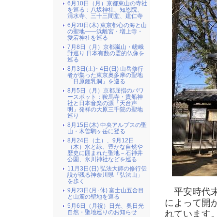
6月10日（月）京都東山の寺社
を巡る：八坂神社、知恩院、
清水寺、三十三間堂、建仁寺
6月20日(木) 東京都心の海と山
の聖地――浜離宮・増上寺・
愛宕神社を巡る
7月8日（月）京都嵐山・嵯峨
野巡り 日本有数の霊的仏像を
巡る
8月3日(土)･ 4日(日) 山岳修行
者が集った東京奥多摩の聖地
「日原鍾乳洞」を巡る
8月5日（月）京都屈指のパワ
ースポット：鞍馬寺・貴船神
社と日本音楽の源「天台声
明」発祥の大原三千院の聖地
巡り
8月15日(木) 中央アルプスの聖
山・木曽駒ヶ岳に登る
8月24日（土）、9月12日
（木）水と緑、豊かな自然や
歴史に囲まれた聖地－石神井
公園、氷川神社などを巡る
11月3日(日) 弘法大師の修行伝
説が残る神奈川県「弘法山」
を歩く
平安時代末
9月23日(月･休) 富士山五合目
と山麓の聖地を巡る
によって開
5月6日（月祝）日光、奥日光
れています
自然・聖地巡りのお知らせ