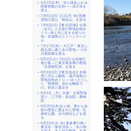
5月15日(木)「水と緑あふれる
関東有数の古刹――深大寺を
巡る」
7月6日(日)･21日(月･休) 関東
屈指の霊山「御岳山」を巡る
7月6日(日)【東北/宮城】出島
（女川）と石巻の聖地自然め
ぐり─海と共に生きる祈りの
地・宮城県のストーンサーク
ル
7月17日(木)：大江戸・東京に
残る深い森と水の聖地― 小石
川後楽園を巡る
8月2日(土)･3日(日) 山岳修行
者が集った東京奥多摩の聖地
「日原鍾乳洞」を巡る
8月3日(日)【東北/仙台】松島
湾に浮かぶ離島・浦戸諸島の
聖地自然めぐり──ゆったりし
た「島時間」流れる離島で
の、砂浜と森歩き
8月4日（月）京都・大原聖地
巡り：三千院・寂光院・勝林
院
9月25日(木)水と緑、豊かな自
然や歴史に囲まれた聖地－石
神井公園、氷川神社などを巡
る
9月23日(火･休) 奥多摩の鳩ノ
巣渓谷・御岳渓谷―「水の神
を祀る、水と緑の聖地」を巡