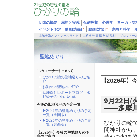
団体の概要
思想と実践
仏教思想
心理学
ヨーガ・気
イベント予定
動画[講義]
*
動画[対談]
*
宗教と科学
上祐史浩オフィシャルサイト
上祐史浩 書籍 対談 取材
プロフィー
聖地めぐり
このコーナーについて
ひかりの輪の聖地巡りのご紹
【2026年
介
お勧めの聖地のご紹介
聖地巡りレポートブログ「水
野愛子のつれづれ草」
9月22日
今後の聖地巡りの予定一覧
――多摩
▶2026年の聖地めぐりの予定
一覧（全国版）
▶2026年の聖地めぐりの予定
ひかりの輪
一覧（関西版）
間神社から
【2026年】今後の聖地巡りの予
豊かな地を
定のご案内