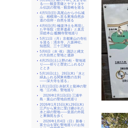
5月10(日) 海の平和と安全を祈
る――観音菩薩とヤマトタケ
ル伝説の聖地・観音崎を巡る
4月5日(日) 高尾山から小仏城
山、相模湖へ至る東海自然歩
道の信仰・自然を巡る
4月6日(月) 極楽浄土を再現し
た平等院（世界遺産）と真言
宗総本山 醍醐寺聖地巡り
5月11日（月）京都東山の寺社
を巡る：清水寺、八坂神社、
知恩院、三十三間堂
5月6日（水･祝） 諏訪と縄文
の大自然と聖地と遺跡
4月25日(土)上野の杜・聖地巡
り――祈りと歴史にふれるひ
ととき
5月16日(土)、28日(木)「水と
緑あふれる関東有数の古刹
――深大寺を巡る」
1月11日(日) 弁財天と龍神の聖
地「江の島」聖地巡り
2026年2月1日(日) 三浦半
島・葉山の聖地自然巡り
2026年1月15日(木),29日(木)
江戸から東京に受け継がれた
水と緑の聖地――皇居の外苑
と東御苑を歩く
2026年1月4日（日）新春：
富士山を望む聖地巡りのお知