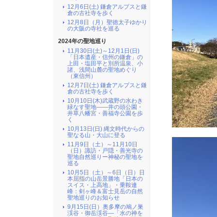
12月6日(土) 鎌倉アルプスと鎌
倉の古社寺を歩く
12月8日（月）聖徳太子ゆかり
の大阪の寺社を巡る
2024年の聖地巡り
11月30日(土)～12月1日(日)
「日本遺産・信州の鎌倉」の
上田・塩田平と別所温泉、小
諸、浅間山麓の聖地めぐり
（東信州）
12月7日(土) 鎌倉アルプスと鎌
倉の古社寺を歩く
10月10日(木)武蔵野の水わき
緑なす聖地――井の頭公園・
井草八幡宮・善福寺公園を歩
く
10月13日(日) 縄文時代からの
聖なる山・大山に登る
11月9日（土）～11月10日
（日）諏訪・戸隠・善光寺の
聖地自然巡りー神秘の聖地を
巡る
10月5日（土）～6日（日）日
本屈指の山岳景勝地「日本の
スイス・上高地」・乗鞍連
峰：剣ヶ峰＆富士見岳の自然
聖地巡りのお知らせ
9月15日(日）奥多摩の鳩ノ巣
渓谷・御岳渓谷―「水の神を