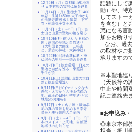
話題にして
12月5日（月）京都嵐山聖地巡
り 日本有数の霊的仏像を巡る
動）や、特
11月14日（月）聖徳太子1400
年忌・生誕1450年 太子ゆかり
してストー
の法隆寺夢殿 救世観音・中宮
を含む）と
寺・朝護孫子寺を巡る
11月5日（土）～6日（日）富
惑になる言
士山と山麓の聖地の輪を巡る
加をお断り
10月10日(月･祝)大いなる和の
国：建国の聖地と自然巡り
なお、過去
（大和国名の由来・三輪山
の取材やご
と、最古の神社・大神神社）
10月22日(土)鎌倉新仏教・神
承りますの
仏習合の聖地――鎌倉を巡る
10月2日(日) 観音霊場：日光の
聖地と自然を巡る：東照宮・
千手が浜
※本聖地巡
10月1日(土) 浅間山山麓の大自
（天候等の
然と観音霊場巡り
中止や時間
9月11日(日)ダイナミックな大
自然・太古からの神山信仰の
記ご連絡先
地、蔵王の日帰り聖地巡り(宮
城県)のお知らせ
9月17日（土）名古屋：釈迦牟
尼の真の遺骨を納める日泰寺
■お申込み
参拝と歩行瞑想のご案内
9月3日（土）～4日（日）「日
本のスイス・上高地」自然聖
◎東京本部
地巡りのお知らせ
担当：細川
8月14日（日）、360度大パノ