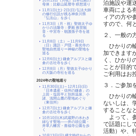
10月13日（月祝）日本仏教の
泊施設や運
母体：比叡山延暦寺 瞑想巡り
車両による
11月1日(土)･2日(日) 弘法大師
の修行伝説が残る神奈川県
ィアの方や
「弘法山」を歩く
すので、何
11月3日（月・祝）聖徳太子ゆ
かりの法隆寺：夢殿 救世観
音・中宮寺・朝護孫子寺を巡
２、一般の
る
11月8日（土）～11月9日
ひかりの輪
（日）諏訪・戸隠・善光寺の
聖地自然巡りー神秘の聖地を
加できます
巡る
く、ひかり
12月6日(土) 鎌倉アルプスと鎌
倉の古社寺を歩く
ことが目的
12月8日（月）聖徳太子ゆかり
の大阪の寺社を巡る
ご利用はお
2024年の聖地巡り
３．ご参加
11月30日(土)～12月1日(日)
「日本遺産・信州の鎌倉」の
上田・塩田平と別所温泉、小
ひかりの輪
諸、浅間山麓の聖地めぐり
ないしは、
（東信州）
12月7日(土) 鎌倉アルプスと鎌
することな
倉の古社寺を歩く
よって、参
10月10日(木)武蔵野の水わき
緑なす聖地――井の頭公園・
で話題にし
井草八幡宮・善福寺公園を歩
く
活動）や、
10月13日(日) 縄文時代からの