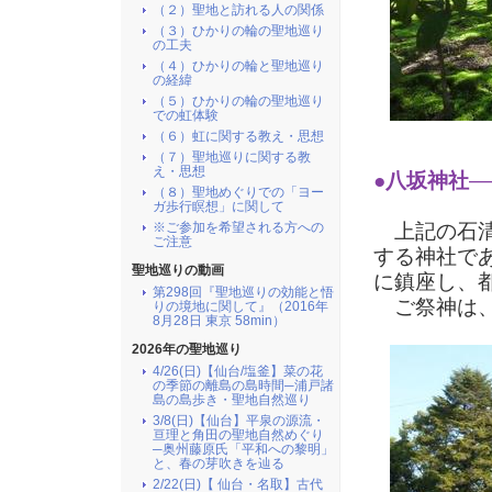
（２）聖地と訪れる人の関係
（３）ひかりの輪の聖地巡り
の工夫
（４）ひかりの輪と聖地巡り
の経緯
（５）ひかりの輪の聖地巡り
での虹体験
（６）虹に関する教え・思想
（７）聖地巡りに関する教
え・思想
●八坂神社
―
（８）聖地めぐりでの「ヨー
ガ歩行瞑想」に関して
※ご参加を希望される方への
上記の石清
ご注意
する神社で
聖地巡りの動画
に鎮座し、
第298回『聖地巡りの効能と悟
ご祭神は、
りの境地に関して』（2016年
8月28日 東京 58min）
2026年の聖地巡り
4/26(日)【仙台/塩釜】菜の花
の季節の離島の島時間─浦戸諸
島の島歩き・聖地自然巡り
3/8(日)【仙台】平泉の源流・
亘理と角田の聖地自然めぐり
─奥州藤原氏「平和への黎明」
と、春の芽吹きを辿る
2/22(日)【 仙台・名取】古代