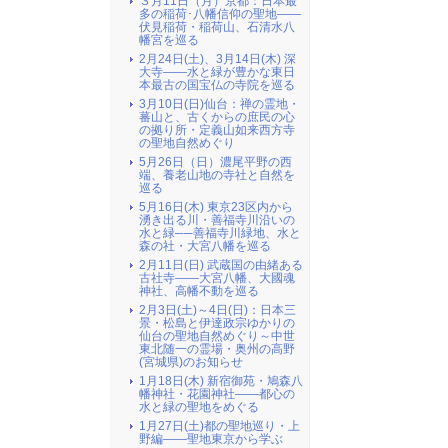
３月11日（月）京都：日本最
多の稲荷･八幡信仰の聖地――
伏見稲荷・稲荷山、石清水八
幡宮を巡る
2月24日(土)、3月14日(木) 深
大寺――水と緑が豊かな東日
本最古の国宝仏の寺院を巡る
3月10日(日)仙台：禅の霊地・
蕃山と、古くからの庶民の心
の拠り所・定義山如来西方寺
の聖地自然めぐり
5月26日（日）濃尾平野の西
端、養老山地の寺社と自然を
巡る
5月16日(木) 東京23区内から
湧き出る川・善福寺川沿いの
水と緑──善福寺川緑地、水と
森の社・大宮八幡を巡る
2月11日(日) 武蔵国の由緒ある
古社寺――大宮八幡、大國魂
神社、高幡不動を巡る
2月3日(土)～4日(日)：日本三
景・松島と伊達政宗ゆかりの
仙台の聖地自然めぐり～中世
東北随一の霊場・奥州の高野
(宮城県)のお知らせ
1月18日(木) 新宿御苑・鳩森八
幡神社・花園神社――都心の
水と緑の聖地をめぐる
1月27日(土)都の聖地巡り・上
野編――聖地東京から学ぶ