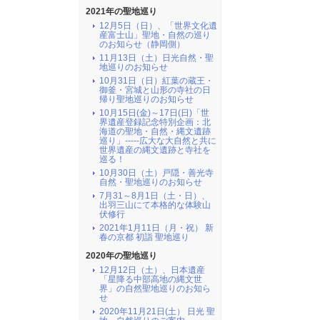
2021年の聖地巡り
12月5日（日）、「世界文化遺
産富士山」聖地・自然の巡り
のお知らせ（静岡側）
11月13日（土）日光自然・聖
地巡りのお知らせ
10月31日（日）紅葉の蔵王・
御釜・宮城と山形の寺社の日
帰り聖地巡りのお知らせ
10月15日(金)～17日(日)「世
界遺産登録記念特別企画：北
海道の聖地・自然・縄文遺跡
巡り」-----広大な大自然と共に
世界遺産の縄文遺跡と寺社を
巡る！
10月30日（土）戸隠・善光寺
自然・聖地巡りのお知らせ
7月31～8月1日（土・日）、
出羽三山にて本格的な体験山
伏修行
2021年1月11日（月・祝） 新
春の京都 初詣 聖地巡り
2020年の聖地巡り
12月12日（土）、日本遺産
「星降る中部高地の縄文世
界」の自然聖地巡りのお知ら
せ
2020年11月21日(土） 日光 聖