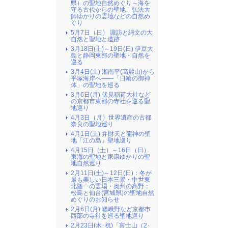
県）の聖地自然めぐり～海を
守る古代からの聖地、弘法大
師ゆかりの霊地などの自然め
ぐり
5月7日（日） 諏訪と縄文の大
自然と聖地と遺跡
3月18日(土)～19日(日) 伊豆大
島と静岡東部の聖地・自然を
巡る
3月4日(土) 湘南平(高麗山)から
平塚海岸へ――「日輪の御神
体」の聖地を巡る
3月6日(月) 伏見稲荷大社など
の京都市東部の寺社を巡る聖
地巡り
4月3日（月）世界遺産の古都
奈良の聖地巡り
4月1日(土) 弁財天と龍神の聖
地「江の島」聖地巡り
4月15日（土）～16日（日）
東海の聖地と家康ゆかりの聖
地自然巡り
2月11日(土)～12日(日)：冬が
最も美しい日本三景・中世東
北随一の霊場・奥州の高野：
松島と仙台(宮城県)の聖地自然
めぐりのお知らせ
2月6日(月) 嵯峨野など京都市
西部の寺社を巡る聖地巡り
2月23日(木･祝)「富士山（2･