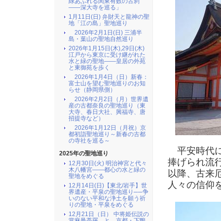
緑あふれる関東有数の古刹
――深大寺を巡る」
1月11日(日) 弁財天と龍神の聖
地「江の島」聖地巡り
2026年2月1日(日) 三浦半
島・葉山の聖地自然巡り
2026年1月15日(木),29日(木)
江戸から東京に受け継がれた
水と緑の聖地――皇居の外苑
と東御苑を歩く
2026年1月4日（日）新春：
富士山を望む聖地巡りのお知
らせ（静岡県側）
2026年2月2日（月）世界遺
産の古都奈良の聖地巡り（東
大寺、春日大社、興福寺、唐
招提寺など）
2026年1月12日（月祝）京
都初詣聖地巡り～新春の古都
の寺社を巡る～
平安時代に
2025年の聖地巡り
捧げられ流
12月30日(火) 明治神宮と代々
木八幡宮――都心の水と緑の
以降、古来
聖地をめぐる
人々の信仰
12月14日(日)【東北/岩手】世
界遺産・平泉の聖地巡り──争
いのない平和な浄土を願う祈
りの聖地・平泉をめぐる
12月21日（日） 中将姫伝説の
當麻曼荼羅 と 京都・下鴨