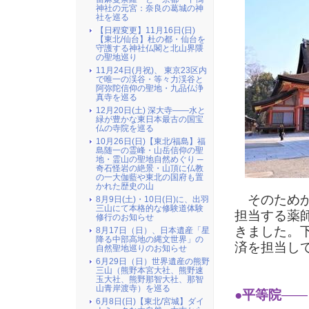
神社の元宮：奈良の葛城の神
社を巡る
【日程変更】11月16日(日)
【東北/仙台】杜の都・仙台を
守護する神社仏閣と北山界隈
の聖地巡り
11月24日(月祝)、 東京23区内
で唯一の渓谷・等々力渓谷と
阿弥陀信仰の聖地・九品仏浄
真寺を巡る
12月20日(土) 深大寺――水と
緑が豊かな東日本最古の国宝
仏の寺院を巡る
10月26日(日)【東北/福島】福
島随一の霊峰・山岳信仰の聖
地・霊山の聖地自然めぐり ─
奇石怪岩の絶景・山頂に仏教
の一大伽藍や東北の国府も置
かれた歴史の山
そのためか
8月9日(土)・10日(日)に、出羽
三山にて本格的な修験道体験
担当する薬
修行のお知らせ
きました。
8月17日（日）、日本遺産「星
降る中部高地の縄文世界」の
済を担当し
自然聖地巡りのお知らせ
6月29日（日）世界遺産の熊野
三山（熊野本宮大社、熊野速
玉大社、熊野那智大社、那智
山青岸渡寺）を巡る
●平等院
――
6月8日(日)【東北/宮城】ダイ