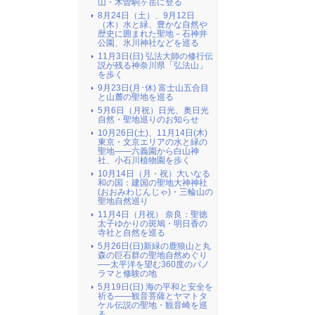
山・木曽駒ヶ岳に登る
8月24日（土）、9月12日
（木）水と緑、豊かな自然や
歴史に囲まれた聖地－石神井
公園、氷川神社などを巡る
11月3日(日) 弘法大師の修行伝
説が残る神奈川県「弘法山」
を歩く
9月23日(月･休) 富士山五合目
と山麓の聖地を巡る
5月6日（月祝）日光、奥日光
自然・聖地巡りのお知らせ
10月26日(土)、11月14日(木)
東京・文京エリアの水と緑の
聖地――六義園から白山神
社、小石川植物園を歩く
10月14日（月・祝）大いなる
和の国：建国の聖地大神神社
(おおみわじんじゃ)・三輪山の
聖地自然巡り
11月4日（月祝） 奈良：聖徳
太子ゆかりの斑鳩・明日香の
寺社と自然を巡る
5月26日(日)新緑の鹿狼山と丸
森の巨石群の聖地自然めぐり
──太平洋を望む360度のパノ
ラマと修験の地
5月19日(日) 海の平和と安全を
祈る――観音菩薩とヤマトタ
ケル伝説の聖地・観音崎を巡
る