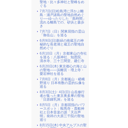
聖地・比々多神社と聖峰をめ
ぐる
7月7日(日)松島湾に浮かぶ離
島・浦戸諸島の聖地自然めぐ
り──ゆったりした「島時間」
流れる離島での、砂浜と森歩
き
7月7日（日）関東屈指の霊山
「御岳山」を巡る
6月9日(日)新緑の南蔵王の神
秘的な長老湖と蔵王の聖地自
然めぐり
6月10日（月）京都東山の寺社
を巡る：八坂神社、知恩院、
清水寺、三十三間堂、建仁寺
6月20日(木) 東京都心の海と山
の聖地――浜離宮・増上寺・
愛宕神社を巡る
7月8日（月）京都嵐山・嵯峨
野巡り 日本有数の霊的仏像を
巡る
8月3日(土)･ 4日(日) 山岳修行
者が集った東京奥多摩の聖地
「日原鍾乳洞」を巡る
8月5日（月）京都屈指のパワ
ースポット：鞍馬寺・貴船神
社と日本音楽の源「天台声
明」発祥の大原三千院の聖地
巡り
8月15日(木) 中央アルプスの聖