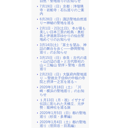
自然・聖地巡りのお知らせ
7月19日（日）京都：浄瑠璃
寺・岩船寺：石仏巡りのご案
内
6月28日（日）諏訪聖地自然巡
りー神秘の聖地を巡る
2月1日・2日(土日)、冬が最も
美しい日本三景の松島・奥松
島と伊達政宗ゆかりの仙台聖
地めぐりのお知らせ
3月14日(土) 「富士を望み、神
話の舞台を歩く――静岡聖地
巡り」のお知らせ
3月15日（日）奈良：古代の道
＜山の辺の道＞と古代祭祀の
山＜三輪山 登拝＞聖地・自然
巡り
2月23日（日）大阪府内聖地巡
り ～聖徳太子信仰の中核の寺
院と摂津一之宮を巡る～
2020年1月18日（土）「川
崎・横浜の聖地巡り」のお知
らせ
１月13日（月・祝）イザナギ
伝説に彩られた天橋立、元伊
勢：籠神社を巡る旅
2020年1月5日（日）都の聖地
巡り（杉並・多摩編）
2020年1月4日（土）都の聖地
巡り（世田谷・目黒編）