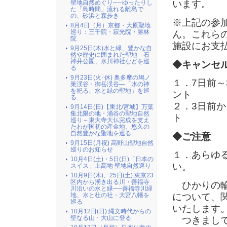
います。
聖地自然めぐり──ゆったりし
た「島時間」流れる離島で
の、砂浜と森歩き
※上記の参
8月4日（月）京都・大原聖地
巡り：三千院・寂光院・勝林
ん。これら
院
施設にお支
9月25日(木)水と緑、豊かな自
然や歴史に囲まれた聖地－石
神井公園、氷川神社などを巡
◆キャンセ
る
9月23日(火･休) 奥多摩の鳩ノ
１．7日前～
巣渓谷・御岳渓谷―「水の神
を祀る、水と緑の聖地」を巡
ント
る
２．3日前か
9月14日(日)【東北/宮城】万葉
集北限の地・涌谷の聖地自然
ト
巡り～東大寺大仏完成を支え
たわが国初の産金地、悠久の
自然豊かな聖地を巡る
◆ご注意
9月15日(月祝) 高野山聖地自然
巡りのお知らせ
１．あらゆ
10月4日(土)・5日(日)「日本の
い。
スイス」上高地 聖地自然巡り
10月9日(木)、25日(土) 東京23
区内から湧き出る川・善福寺
ひかりの輪
川沿いの水と緑──善福寺川緑
について、
地、水と杜の社・大宮八幡を
巡る
いたします
10月12日(日) 縄文時代からの
聖なる山・大山に登る
つきまして