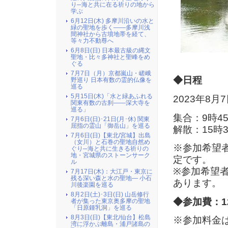
り─海と共に在る祈りの地から
学ぶ
6月12日(木) 多摩川沿いの水と
緑の聖地を歩く――多摩川浅
間神社から古墳地帯を経て、
等々力不動尊へ
6月8日(日) 日本最古級の縄文
聖地・比々多神社と聖峰をめ
ぐる
7月7日（月）京都嵐山・嵯峨
◆日程
野巡り 日本有数の霊的仏像を
巡る
5月15日(木)「水と緑あふれる
2023年8月
関東有数の古刹――深大寺を
巡る」
集合：9時4
7月6日(日)･21日(月･休) 関東
屈指の霊山「御岳山」を巡る
解散：15時
7月6日(日)【東北/宮城】出島
（女川）と石巻の聖地自然め
※参加希望
ぐり─海と共に生きる祈りの
地・宮城県のストーンサーク
定です。
ル
※参加希望
7月17日(木)：大江戸・東京に
残る深い森と水の聖地― 小石
あります。
川後楽園を巡る
8月2日(土)･3日(日) 山岳修行
◆参加費：12
者が集った東京奥多摩の聖地
「日原鍾乳洞」を巡る
8月3日(日)【東北/仙台】松島
※参加料金
湾に浮かぶ離島・浦戸諸島の