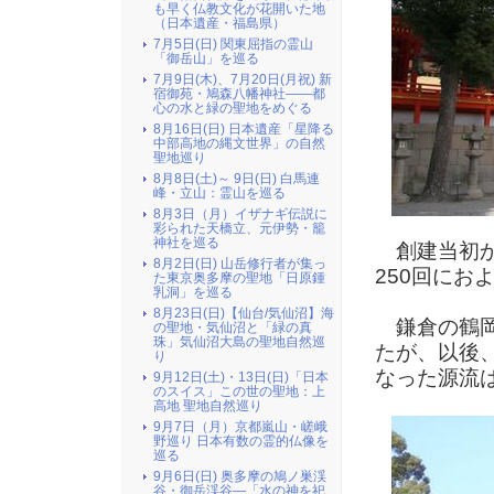
も早く仏教文化が花開いた地
（日本遺産・福島県）
7月5日(日) 関東屈指の霊山
「御岳山」を巡る
7月9日(木)、7月20日(月祝) 新
宿御苑・鳩森八幡神社――都
心の水と緑の聖地をめぐる
8月16日(日) 日本遺産「星降る
中部高地の縄文世界」の自然
聖地巡り
8月8日(土)～ 9日(日) 白馬連
峰・立山：霊山を巡る
8月3日（月）イザナギ伝説に
彩られた天橋立、元伊勢・籠
神社を巡る
創建当初か
8月2日(日) 山岳修行者が集っ
250回にお
た東京奥多摩の聖地「日原鍾
乳洞」を巡る
8月23日(日)【仙台/気仙沼】海
鎌倉の鶴岡
の聖地・気仙沼と「緑の真
珠」気仙沼大島の聖地自然巡
たが、以後
り
なった源流
9月12日(土)・13日(日)「日本
のスイス」この世の聖地：上
高地 聖地自然巡り
9月7日（月）京都嵐山・嵯峨
野巡り 日本有数の霊的仏像を
巡る
9月6日(日) 奥多摩の鳩ノ巣渓
谷・御岳渓谷―「水の神を祀