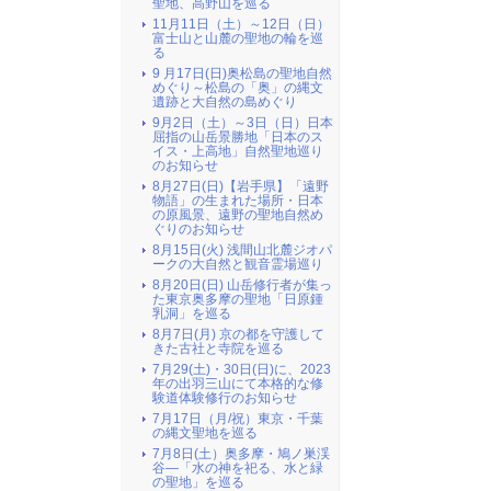
聖地、高野山を巡る
11月11日（土）～12日（日）
富士山と山麓の聖地の輪を巡
る
9 月17日(日)奥松島の聖地自然
めぐり～松島の「奥」の縄文
遺跡と大自然の島めぐり
9月2日（土）～3日（日）日本
屈指の山岳景勝地「日本のス
イス・上高地」自然聖地巡り
のお知らせ
8月27日(日)【岩手県】「遠野
物語」の生まれた場所・日本
の原風景、遠野の聖地自然め
ぐりのお知らせ
8月15日(火) 浅間山北麓ジオパ
ークの大自然と観音霊場巡り
8月20日(日) 山岳修行者が集っ
た東京奥多摩の聖地「日原鍾
乳洞」を巡る
8月7日(月) 京の都を守護して
きた古社と寺院を巡る
7月29(土)・30日(日)に、2023
年の出羽三山にて本格的な修
験道体験修行のお知らせ
7月17日（月/祝）東京・千葉
の縄文聖地を巡る
7月8日(土）奥多摩・鳩ノ巣渓
谷―「水の神を祀る、水と緑
の聖地」を巡る