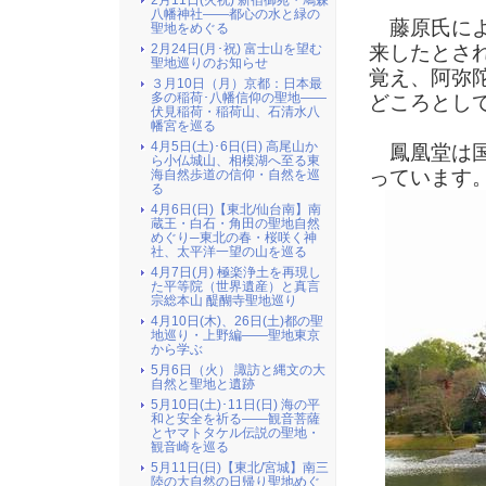
2月11日(火祝) 新宿御苑・鳩森
八幡神社――都心の水と緑の
藤原氏に
聖地をめぐる
2月24日(月･祝) 富士山を望む
来したとされ
聖地巡りのお知らせ
覚え、阿弥
３月10日（月）京都：日本最
多の稲荷･八幡信仰の聖地――
どころとし
伏見稲荷・稲荷山、石清水八
幡宮を巡る
4月5日(土)･6日(日) 高尾山か
鳳凰堂は国
ら小仏城山、相模湖へ至る東
っています
海自然歩道の信仰・自然を巡
る
4月6日(日)【東北/仙台南】南
蔵王・白石・角田の聖地自然
めぐり─東北の春・桜咲く神
社、太平洋一望の山を巡る
4月7日(月) 極楽浄土を再現し
た平等院（世界遺産）と真言
宗総本山 醍醐寺聖地巡り
4月10日(木)、26日(土)都の聖
地巡り・上野編――聖地東京
から学ぶ
5月6日（火） 諏訪と縄文の大
自然と聖地と遺跡
5月10日(土)･11日(日) 海の平
和と安全を祈る――観音菩薩
とヤマトタケル伝説の聖地・
観音崎を巡る
5月11日(日)【東北/宮城】南三
陸の大自然の日帰り聖地めぐ