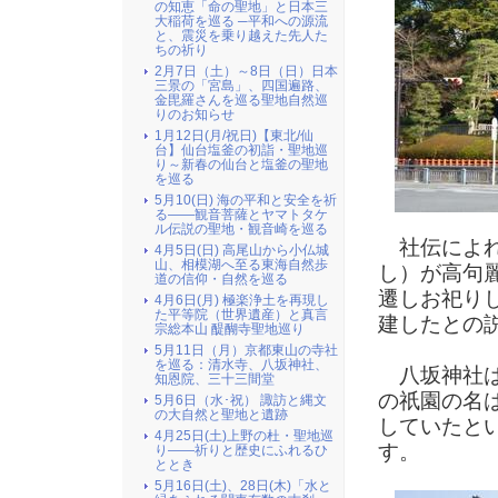
の知恵「命の聖地」と日本三
大稲荷を巡る ─平和への源流
と、震災を乗り越えた先人た
ちの祈り
2月7日（土）～8日（日）日本
三景の「宮島」、四国遍路、
金毘羅さんを巡る聖地自然巡
りのお知らせ
1月12日(月/祝日)【東北/仙
台】仙台塩釜の初詣・聖地巡
り～新春の仙台と塩釜の聖地
を巡る
5月10(日) 海の平和と安全を祈
る――観音菩薩とヤマトタケ
ル伝説の聖地・観音崎を巡る
社伝によれ
4月5日(日) 高尾山から小仏城
山、相模湖へ至る東海自然歩
し）が高句
道の信仰・自然を巡る
遷しお祀り
4月6日(月) 極楽浄土を再現し
た平等院（世界遺産）と真言
建したとの
宗総本山 醍醐寺聖地巡り
5月11日（月）京都東山の寺社
を巡る：清水寺、八坂神社、
八坂神社は
知恩院、三十三間堂
の祇園の名
5月6日（水･祝） 諏訪と縄文
の大自然と聖地と遺跡
していたと
4月25日(土)上野の杜・聖地巡
す。
り――祈りと歴史にふれるひ
ととき
5月16日(土)、28日(木)「水と