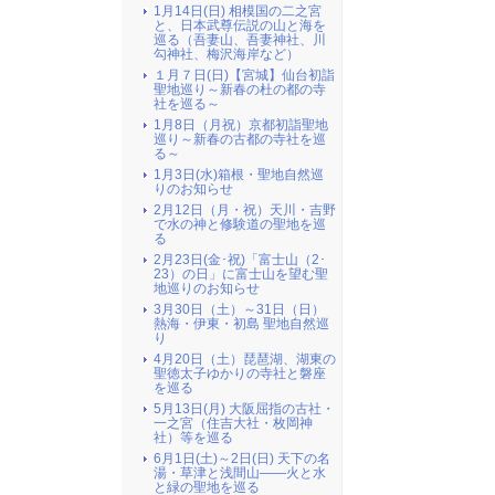
1月14日(日) 相模国の二之宮
と、日本武尊伝説の山と海を
巡る（吾妻山、吾妻神社、川
勾神社、梅沢海岸など）
１月７日(日)【宮城】仙台初詣
聖地巡り～新春の杜の都の寺
社を巡る～
1月8日（月祝）京都初詣聖地
巡り～新春の古都の寺社を巡
る～
1月3日(水)箱根・聖地自然巡
りのお知らせ
2月12日（月・祝）天川・吉野
で水の神と修験道の聖地を巡
る
2月23日(金･祝)「富士山（2･
23）の日」に富士山を望む聖
地巡りのお知らせ
3月30日（土）～31日（日）
熱海・伊東・初島 聖地自然巡
り
4月20日（土）琵琶湖、湖東の
聖徳太子ゆかりの寺社と磐座
を巡る
5月13日(月) 大阪屈指の古社・
一之宮（住吉大社・枚岡神
社）等を巡る
6月1日(土)～2日(日) 天下の名
湯・草津と浅間山――火と水
と緑の聖地を巡る