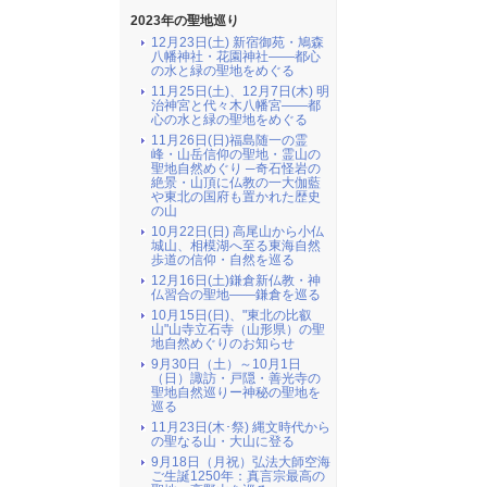
2023年の聖地巡り
12月23日(土) 新宿御苑・鳩森
八幡神社・花園神社――都心
の水と緑の聖地をめぐる
11月25日(土)、12月7日(木) 明
治神宮と代々木八幡宮――都
心の水と緑の聖地をめぐる
11月26日(日)福島随一の霊
峰・山岳信仰の聖地・霊山の
聖地自然めぐり ─奇石怪岩の
絶景・山頂に仏教の一大伽藍
や東北の国府も置かれた歴史
の山
10月22日(日) 高尾山から小仏
城山、相模湖へ至る東海自然
歩道の信仰・自然を巡る
12月16日(土)鎌倉新仏教・神
仏習合の聖地――鎌倉を巡る
10月15日(日)、"東北の比叡
山"山寺立石寺（山形県）の聖
地自然めぐりのお知らせ
9月30日（土）～10月1日
（日）諏訪・戸隠・善光寺の
聖地自然巡りー神秘の聖地を
巡る
11月23日(木･祭) 縄文時代から
の聖なる山・大山に登る
9月18日（月祝）弘法大師空海
ご生誕1250年：真言宗最高の