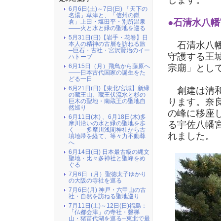
6月6日(土)～7日(日) 「天下の
名湯」草津と、「信州の鎌
●石清水八幡
倉」上田・塩田平・別所温泉
――火と水と緑の聖地を巡る
5月31日(日)【岩手・花巻】日
石清水八幡
本人の精神の古層を訪ねる旅
─巨石・古社・宮沢賢治のイー
守護する王
ハトーブ
6月15日（月）飛鳥から藤原へ
宗廟」とし
――日本古代国家の誕生をた
どる一日
6月21日(日)【東北/宮城】新緑
創建は清和
の蔵王山、蔵王伏流水と杉の
ります。奈
巨木の聖地・南蔵王の聖地自
然巡り
の峰に移座
6月11日(木) 、6月18日(木)多
る宇佐八幡
摩川沿いの水と緑の聖地を歩
く――多摩川浅間神社から古
れました。
墳地帯を経て、等々力不動尊
へ
6月14日(日) 日本最古級の縄文
聖地・比々多神社と聖峰をめ
ぐる
7月6日（月）聖徳太子ゆかり
の大阪の寺社を巡る
7月6日(月) 神戸・六甲山の古
社・自然を訪ねる聖地巡り
7月11日(土)～12日(日)福島：
「仏都会津」の寺社・磐梯
山・猪苗代湖を巡る─東北で最