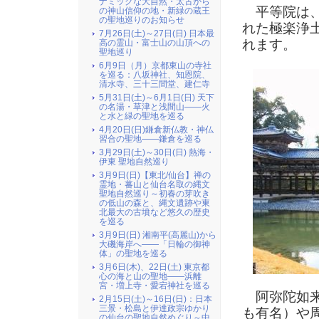
ナミックな大自然・太古から
平等院は、
の神山信仰の地・新緑の蔵王
の聖地巡りのお知らせ
れた極楽浄
7月26日(土)～27日(日) 日本最
れます。
高の霊山・富士山の山頂への
聖地巡り
6月9日（月）京都東山の寺社
を巡る：八坂神社、知恩院、
清水寺、三十三間堂、建仁寺
5月31日(土)～6月1日(日) 天下
の名湯・草津と浅間山――火
と水と緑の聖地を巡る
4月20日(日)鎌倉新仏教・神仏
習合の聖地――鎌倉を巡る
3月29日(土)～30日(日) 熱海・
伊東 聖地自然巡り
3月9日(日)【東北/仙台】禅の
霊地・蕃山と仙台名取の縄文
聖地自然巡り～初春の芽吹き
の低山の森と、縄文遺跡や東
北最大の古墳など悠久の歴史
を巡る
3月9日(日) 湘南平(高麗山)から
大磯海岸へ――「日輪の御神
体」の聖地を巡る
3月6日(木)、22日(土) 東京都
心の海と山の聖地――浜離
宮・増上寺・愛宕神社を巡る
阿弥陀如
2月15日(土)～16日(日)：日本
三景・松島と伊達政宗ゆかり
も有名）や
の仙台の聖地自然めぐり～中