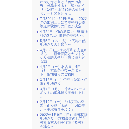
壮大な海と島と「奥州の高
野」雄島を巡るミニ聖地めぐ
り（14時～上祐代表の仙台セ
ミナー）のお知らせ
7月30(土)・31日(日)に、2022
年の出羽三山にて本格的な修
験道体験修行の日程が決定
4月24日、仙台教室で、鹽竈神
社の3年ぶり開催の花祭りへ
5月5日（木・祝）上高地自然
聖地巡りのお知らせ
4月23日(土) 海の平和と安全を
祈る――観音菩薩とヤマトタ
ケル伝説の聖地・観音崎を巡
る旅
4月2日（土）名古屋、4日
（月）京都のパワースポッ
ト・聖地巡りのご案内
3月12日（土）伊豆（熱海・伊
東）聖地巡り
3月7日（月）、京都パワース
ポットの聖地巡り開催しまし
た
2月12日（土）「相模国の空・
海・山を感じる旅――湘南平
から平塚海岸を歩く」
2022年1月9日（日） 京都初詣
聖地巡り ～京都最古のお寺と
神社＆京の都を守護する神社
を巡る～