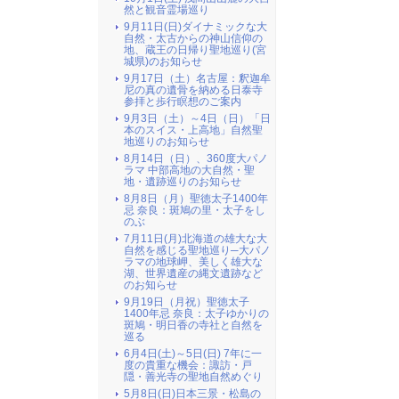
然と観音霊場巡り
9月11日(日)ダイナミックな大
自然・太古からの神山信仰の
地、蔵王の日帰り聖地巡り(宮
城県)のお知らせ
9月17日（土）名古屋：釈迦牟
尼の真の遺骨を納める日泰寺
参拝と歩行瞑想のご案内
9月3日（土）～4日（日）「日
本のスイス・上高地」自然聖
地巡りのお知らせ
8月14日（日）、360度大パノ
ラマ 中部高地の大自然・聖
地・遺跡巡りのお知らせ
8月8日（月）聖徳太子1400年
忌 奈良：斑鳩の里・太子をし
のぶ
7月11日(月)北海道の雄大な大
自然を感じる聖地巡り─大パノ
ラマの地球岬、美しく雄大な
湖、世界遺産の縄文遺跡など
のお知らせ
9月19日（月祝）聖徳太子
1400年忌 奈良：太子ゆかりの
斑鳩・明日香の寺社と自然を
巡る
6月4日(土)～5日(日) 7年に一
度の貴重な機会：諏訪・戸
隠・善光寺の聖地自然めぐり
5月8日(日)日本三景・松島の