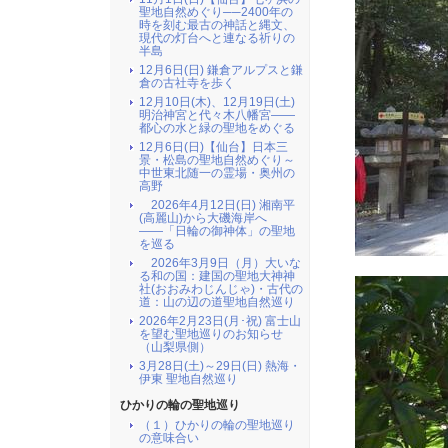
聖地自然めぐり──2400年の
時を刻む最古の神話と縄文、
現代の灯台へと連なる祈りの
半島
12月6日(日) 鎌倉アルプスと鎌
倉の古社寺を歩く
12月10日(木)、12月19日(土)
明治神宮と代々木八幡宮――
都心の水と緑の聖地をめぐる
12月6日(日)【仙台】日本三
景・松島の聖地自然めぐり～
中世東北随一の霊場・奥州の
高野
2026年4月12日(日) 湘南平
(高麗山)から大磯海岸へ
――「日輪の御神体」の聖地
を巡る
2026年3月9日（月）大いな
る和の国：建国の聖地大神神
社(おおみわじんじゃ)・古代の
道：山の辺の道聖地自然巡り
2026年2月23日(月･祝) 富士山
を望む聖地巡りのお知らせ
（山梨県側）
3月28日(土)～29日(日) 熱海・
伊東 聖地自然巡り
ひかりの輪の聖地巡り
（１）ひかりの輪の聖地巡り
の意味合い