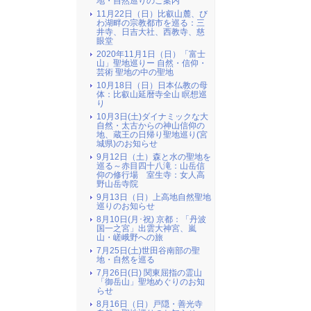
地・自然巡りのご案内
11月22日（日）比叡山麓、び
わ湖畔の宗教都市を巡る：三
井寺、日吉大社、西教寺、慈
眼堂
2020年11月1日（日）「富士
山」聖地巡りー 自然・信仰・
芸術 聖地の中の聖地
10月18日（日）日本仏教の母
体：比叡山延暦寺全山 瞑想巡
り
10月3日(土)ダイナミックな大
自然・太古からの神山信仰の
地、蔵王の日帰り聖地巡り(宮
城県)のお知らせ
9月12日（土）森と水の聖地を
巡る～赤目四十八滝：山岳信
仰の修行場 室生寺：女人高
野山岳寺院
9月13日（日）上高地自然聖地
巡りのお知らせ
8月10日(月･祝) 京都：「丹波
国一之宮」出雲大神宮、嵐
山・嵯峨野への旅
7月25日(土)世田谷南部の聖
地・自然を巡る
7月26日(日) 関東屈指の霊山
「御岳山」聖地めぐりのお知
らせ
8月16日（日）戸隠・善光寺