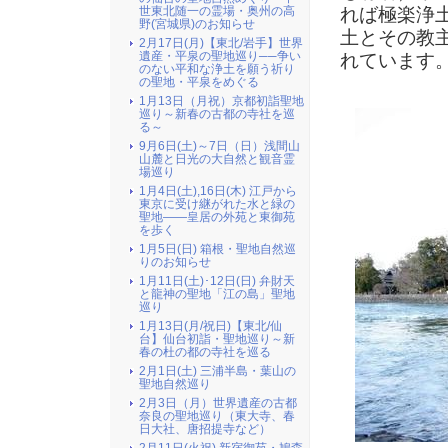
れば極楽浄
世東北随一の霊場・奥州の高
野(宮城県)のお知らせ
土とその教
2月17日(月)【東北/岩手】世界
遺産・平泉の聖地巡り──争い
れています
のない平和な浄土を願う祈り
の聖地・平泉をめぐる
1月13日（月祝）京都初詣聖地
巡り～新春の古都の寺社を巡
る～
9月6日(土)～7日（日）浅間山
山麓と日光の大自然と観音霊
場巡り
1月4日(土),16日(木) 江戸から
東京に受け継がれた水と緑の
聖地――皇居の外苑と東御苑
を歩く
1月5日(日) 箱根・聖地自然巡
りのお知らせ
1月11日(土)･12日(日) 弁財天
と龍神の聖地「江の島」聖地
巡り
1月13日(月/祝日)【東北/仙
台】仙台初詣・聖地巡り～新
春の杜の都の寺社を巡る
2月1日(土) 三浦半島・葉山の
聖地自然巡り
2月3日（月）世界遺産の古都
奈良の聖地巡り（東大寺、春
日大社、唐招提寺など）