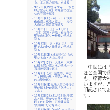
る、水と緑の聖地」を巡る
9月22日(火祝) 深大寺――水と
緑が豊かな東日本最古の国宝
仏の寺院を巡る
10月3日(土)～4日（日）浅間
山山麓と東篭ノ登山・日光の
大自然と観音霊場巡り
10月31日（土）～11月1日
（日）諏訪・戸隠・善光寺の
聖地自然巡りー神秘の聖地を
巡る
10月12日（月・祝）天川・吉
野で水の神と修験道の聖地を
巡る
10月11日(日) 縄文時代からの
聖なる山・大山に登る
10月22日(木)：大江戸・東京
に残る深い森と水の聖地― 小
中世には「
石川後楽園を巡る
ほど全国で
11月9日（月）法隆寺、中宮
寺：斑鳩の里・聖徳太子をし
も、稲荷大
のぶ聖地巡り
いますが、
11月8日(日) 弘法大師の修行伝
説が残る神奈川県「弘法山」
明記されて
を歩く
す。
11月12日(木),11月23日(月祝)
水と緑、豊かな自然や歴史に
囲まれた聖地－石神井公園、
氷川神社などを巡る
11月1日(日)【仙台】七ヶ浜の