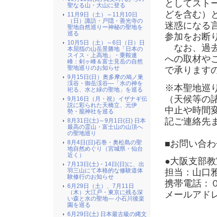
としてスト
聖なる山・大山に登る
どを含む）
11月9日（土）～11月10日
（日）諏訪・戸隠・善光寺の
迷惑になる
聖地自然巡りー神秘の聖地を
巡る
参加をお断
10月5日（土）～6日（日）日
なお、過去
本屈指の山岳景勝地「日本の
スイス・上高地」・乗鞍連
への取材や
峰：剣ヶ峰＆富士見岳の自然
聖地巡りのお知らせ
で承ります
9月15日(日）奥多摩の鳩ノ巣
渓谷・御岳渓谷―「水の神を
※本聖地巡
祀る、水と緑の聖地」を巡る
（天候等の
9月16日（月・祝）イザナギ伝
説に彩られた天橋立、元伊
中止や時間
勢・籠神社を巡る
記ご連絡先
8月31日(土)～9月1日(日) 日本
最高の霊山・富士山の山頂へ
の聖地巡り
■お問い合わ
8月4日(日)石巻・奥松島の聖
地自然めぐり（宮城県・仙台
近く）
●大阪支部教
7月13日(土)・14日(日)に、出
羽三山にて本格的な修験道体
担当：山口
験修行のお知らせ
携帯電話：
6月29日（土）、7月11日
（木）大江戸・東京に残る深
メールアドレス：
い森と水の聖地― 小石川後楽
園を巡る
6月29日(土) 日本最古級の縄文