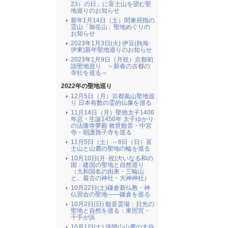
23）の日」に富士山を望む聖
地巡りのお知らせ
新年1月14日（土）関東屈指の
霊山「御岳山」聖地めぐりの
お知らせ
2023年1月3日(火) 伊豆(熱海･
伊東)新年聖地巡りのお知らせ
2023年1月9日（月祝）京都初
詣聖地巡り ～新春の古都の
寺社を巡る～
2022年の聖地巡り
12月5日（月）京都嵐山聖地巡
り 日本有数の霊的仏像を巡る
11月14日（月）聖徳太子1400
年忌・生誕1450年 太子ゆかり
の法隆寺夢殿 救世観音・中宮
寺・朝護孫子寺を巡る
11月5日（土）～6日（日）富
士山と山麓の聖地の輪を巡る
10月10日(月･祝)大いなる和の
国：建国の聖地と自然巡り
（大和国名の由来・三輪山
と、最古の神社・大神神社）
10月22日(土)鎌倉新仏教・神
仏習合の聖地――鎌倉を巡る
10月2日(日) 観音霊場：日光の
聖地と自然を巡る：東照宮・
千手が浜
10月1日(土) 浅間山山麓の大自