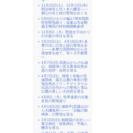
11月23日(土)、12月12日(木)
明治神宮と代々木八幡宮――
都心の水と緑の聖地をめぐる
5月6日ひかりの輪17周年関西
特別聖地巡り：金峯山寺金剛
蔵王権現の特別御開帳参拝
12月9日（月）聖徳太子ゆかり
の大阪の寺社を巡る
3月23日(土)、4月18日(木) 多
摩川沿いの水と緑の聖地を歩
く――多摩川浅間神社から古
墳地帯を経て、等々力不動尊
へ
4月7日(日) 高尾山から小仏城
山、相模湖へ至る東海自然歩
道の信仰・自然を巡る
4月7日(日)、桜咲く初春の宮
城県南・蔵王山麓の角田の聖
地自然めぐり～ヤマトタケル
伝説の古代からの聖地と雪山
の麓の美しい大自然を巡る
4月8日（月）世界遺産の古都
奈良の聖地巡り
4月14日(日) 湘南平(高麗山)か
ら大磯海岸へ――「日輪の御
神体」の聖地を巡る
3月10日(日) 相模国の古社――
寒川神社・前鳥神社・平塚八
幡宮を巡る