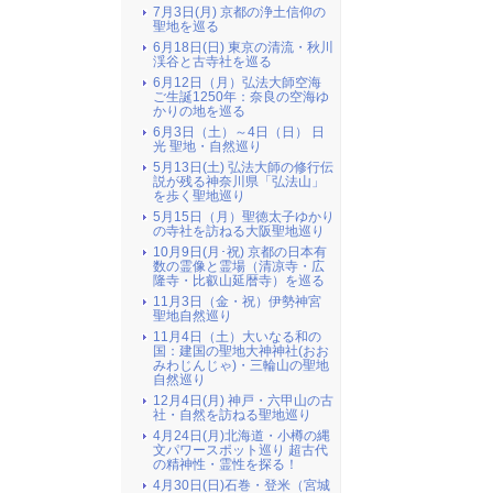
7月3日(月) 京都の浄土信仰の
聖地を巡る
6月18日(日) 東京の清流・秋川
渓谷と古寺社を巡る
6月12日（月）弘法大師空海
ご生誕1250年：奈良の空海ゆ
かりの地を巡る
6月3日（土）～4日（日） 日
光 聖地・自然巡り
5月13日(土) 弘法大師の修行伝
説が残る神奈川県「弘法山」
を歩く聖地巡り
5月15日（月）聖徳太子ゆかり
の寺社を訪ねる大阪聖地巡り
10月9日(月･祝) 京都の日本有
数の霊像と霊場（清凉寺・広
隆寺・比叡山延暦寺）を巡る
11月3日（金・祝）伊勢神宮
聖地自然巡り
11月4日（土）大いなる和の
国：建国の聖地大神神社(おお
みわじんじゃ)・三輪山の聖地
自然巡り
12月4日(月) 神戸・六甲山の古
社・自然を訪ねる聖地巡り
4月24日(月)北海道・小樽の縄
文パワースポット巡り 超古代
の精神性・霊性を探る！
4月30日(日)石巻・登米（宮城