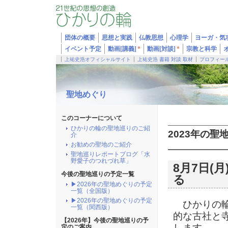
団体の概要
思想と実践
仏教思想
心理学
ヨーガ・気
イベント予定
動画[講義]
*
動画[対談]
*
宗教と科学
上祐史浩オフィシャルサイト
上祐史浩 書籍 対談 取材
プロフィー
聖地めぐり
このコーナーについて
ひかりの輪の聖地巡りのご紹
2023年の聖
介
お勧めの聖地のご紹介
聖地巡りレポートブログ「水
野愛子のつれづれ草」
8月7日(
今後の聖地巡りの予定一覧
る
▶2026年の聖地めぐりの予定
一覧（全国版）
▶2026年の聖地めぐりの予定
ひかりの輪
一覧（関西版）
的な古社と
【2026年】今後の聖地巡りの予
します。
定のご案内