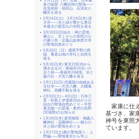
３月11日（月）京都：日本最
多の稲荷･八幡信仰の聖地――
伏見稲荷・稲荷山、石清水八
幡宮を巡る
2月24日(土)、3月14日(木) 深
大寺――水と緑が豊かな東日
本最古の国宝仏の寺院を巡る
3月10日(日)仙台：禅の霊地・
蕃山と、古くからの庶民の心
の拠り所・定義山如来西方寺
の聖地自然めぐり
5月26日（日）濃尾平野の西
端、養老山地の寺社と自然を
巡る
5月16日(木) 東京23区内から
湧き出る川・善福寺川沿いの
水と緑──善福寺川緑地、水と
森の社・大宮八幡を巡る
2月11日(日) 武蔵国の由緒ある
古社寺――大宮八幡、大國魂
神社、高幡不動を巡る
2月3日(土)～4日(日)：日本三
景・松島と伊達政宗ゆかりの
仙台の聖地自然めぐり～中世
家康に仕え
東北随一の霊場・奥州の高野
(宮城県)のお知らせ
基づき、家
1月18日(木) 新宿御苑・鳩森八
神号を東照
幡神社・花園神社――都心の
水と緑の聖地をめぐる
ています。
1月27日(土)都の聖地巡り・上
野編――聖地東京から学ぶ