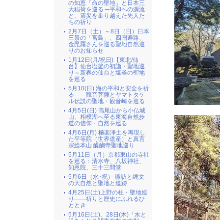
の知恵「命の聖地」と日本三
大稲荷を巡る ─平和への源流
と、震災を乗り越えた先人た
ちの祈り
2月7日（土）～8日（日）日本
三景の「宮島」、四国遍路、
金毘羅さんを巡る聖地自然巡
りのお知らせ
1月12日(月/祝日)【東北/仙
台】仙台塩釜の初詣・聖地巡
り～新春の仙台と塩釜の聖地
を巡る
5月10(日) 海の平和と安全を祈
る――観音菩薩とヤマトタケ
ル伝説の聖地・観音崎を巡る
4月5日(日) 高尾山から小仏城
山、相模湖へ至る東海自然歩
道の信仰・自然を巡る
4月6日(月) 極楽浄土を再現し
た平等院（世界遺産）と真言
宗総本山 醍醐寺聖地巡り
5月11日（月）京都東山の寺社
を巡る：清水寺、八坂神社、
知恩院、三十三間堂
5月6日（水･祝） 諏訪と縄文
の大自然と聖地と遺跡
4月25日(土)上野の杜・聖地巡
り――祈りと歴史にふれるひ
ととき
5月16日(土)、28日(木)「水と