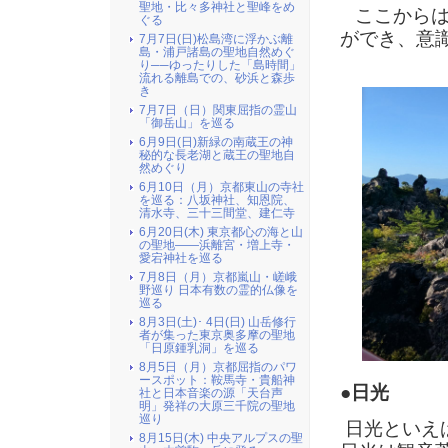
聖地・比々多神社と聖峰をめ
ここからは
ぐる
ができ、意
7月7日(日)松島湾に浮かぶ離
島・浦戸諸島の聖地自然めぐ
り──ゆったりした「島時間」
流れる離島での、砂浜と森歩
き
7月7日（日）関東屈指の霊山
「御岳山」を巡る
6月9日(日)新緑の南蔵王の神
秘的な長老湖と蔵王の聖地自
然めぐり
6月10日（月）京都東山の寺社
を巡る：八坂神社、知恩院、
清水寺、三十三間堂、建仁寺
6月20日(木) 東京都心の海と山
の聖地――浜離宮・増上寺・
愛宕神社を巡る
7月8日（月）京都嵐山・嵯峨
野巡り 日本有数の霊的仏像を
巡る
8月3日(土)･ 4日(日) 山岳修行
者が集った東京奥多摩の聖地
「日原鍾乳洞」を巡る
8月5日（月）京都屈指のパワ
ースポット：鞍馬寺・貴船神
●日光
社と日本音楽の源「天台声
明」発祥の大原三千院の聖地
巡り
日光といえ
8月15日(木) 中央アルプスの聖