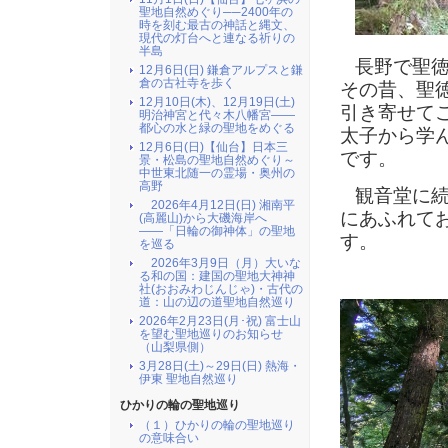
聖地自然めぐり──2400年の
時を刻む最古の神話と縄文、
現代の灯台へと連なる祈りの
半島
長野で聖徳
12月6日(日) 鎌倉アルプスと鎌
倉の古社寺を歩く
その昔、聖
12月10日(木)、12月19日(土)
引き寄せて
明治神宮と代々木八幡宮――
都心の水と緑の聖地をめぐる
太子から学
12月6日(日)【仙台】日本三
です。
景・松島の聖地自然めぐり～
中世東北随一の霊場・奥州の
高野
観音堂に続
2026年4月12日(日) 湘南平
にあふれて
(高麗山)から大磯海岸へ
――「日輪の御神体」の聖地
す。
を巡る
2026年3月9日（月）大いな
る和の国：建国の聖地大神神
社(おおみわじんじゃ)・古代の
道：山の辺の道聖地自然巡り
2026年2月23日(月･祝) 富士山
を望む聖地巡りのお知らせ
（山梨県側）
3月28日(土)～29日(日) 熱海・
伊東 聖地自然巡り
ひかりの輪の聖地巡り
（１）ひかりの輪の聖地巡り
の意味合い