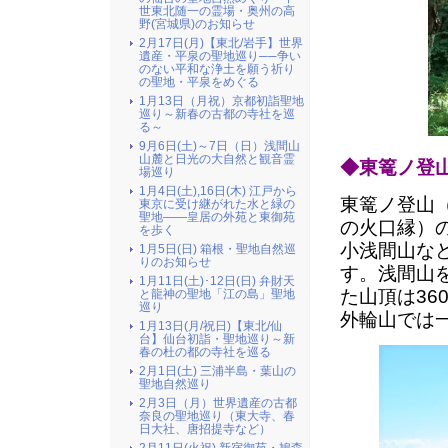
世東北随一の霊場・奥州の高
野(宮城県)のお知らせ
2月17日(月)【東北/岩手】世界
遺産・平泉の聖地巡り──争い
のない平和な浄土を願う祈り
の聖地・平泉をめぐる
1月13日（月祝）京都初詣聖地
巡り～新春の古都の寺社を巡
る～
9月6日(土)～7日（日）浅間山
山麓と日光の大自然と観音霊
◆東篭ノ登
場巡り
1月4日(土),16日(木) 江戸から
東篭ノ登山
東京に受け継がれた水と緑の
聖地――皇居の外苑と東御苑
の火口縁）
を歩く
小浅間山な
1月5日(日) 箱根・聖地自然巡
りのお知らせ
す。浅間山
1月11日(土)･12日(日) 弁財天
た山頂は36
と龍神の聖地「江の島」聖地
巡り
外輪山では
1月13日(月/祝日)【東北/仙
台】仙台初詣・聖地巡り～新
春の杜の都の寺社を巡る
2月1日(土) 三浦半島・葉山の
聖地自然巡り
2月3日（月）世界遺産の古都
奈良の聖地巡り（東大寺、春
日大社、唐招提寺など）