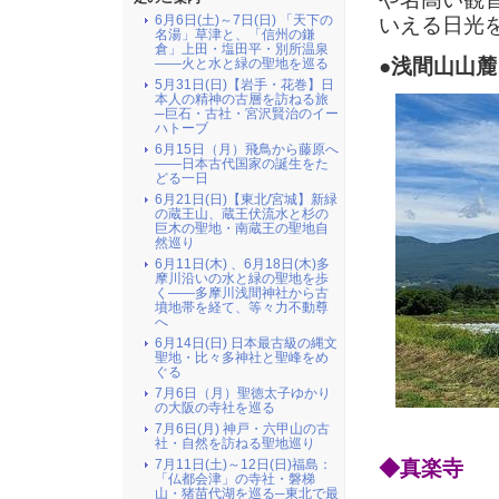
6月6日(土)～7日(日) 「天下の
いえる日光
名湯」草津と、「信州の鎌
倉」上田・塩田平・別所温泉
●浅間山山麓
――火と水と緑の聖地を巡る
5月31日(日)【岩手・花巻】日
本人の精神の古層を訪ねる旅
─巨石・古社・宮沢賢治のイー
ハトーブ
6月15日（月）飛鳥から藤原へ
――日本古代国家の誕生をた
どる一日
6月21日(日)【東北/宮城】新緑
の蔵王山、蔵王伏流水と杉の
巨木の聖地・南蔵王の聖地自
然巡り
6月11日(木) 、6月18日(木)多
摩川沿いの水と緑の聖地を歩
く――多摩川浅間神社から古
墳地帯を経て、等々力不動尊
へ
6月14日(日) 日本最古級の縄文
聖地・比々多神社と聖峰をめ
ぐる
7月6日（月）聖徳太子ゆかり
の大阪の寺社を巡る
7月6日(月) 神戸・六甲山の古
社・自然を訪ねる聖地巡り
7月11日(土)～12日(日)福島：
◆真楽寺
「仏都会津」の寺社・磐梯
山・猪苗代湖を巡る─東北で最