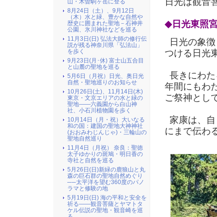
日光は観音
山・木曽駒ヶ岳に登る
8月24日（土）、9月12日
（木）水と緑、豊かな自然や
◆日光東照
歴史に囲まれた聖地－石神井
公園、氷川神社などを巡る
11月3日(日) 弘法大師の修行伝
日光の象徴
説が残る神奈川県「弘法山」
つける日光
を歩く
9月23日(月･休) 富士山五合目
と山麓の聖地を巡る
長きにわた
5月6日（月祝）日光、奥日光
自然・聖地巡りのお知らせ
年間にもわた
10月26日(土)、11月14日(木)
ご祭神とし
東京・文京エリアの水と緑の
聖地――六義園から白山神
社、小石川植物園を歩く
家康は、自
10月14日（月・祝）大いなる
和の国：建国の聖地大神神社
にまで伝わ
(おおみわじんじゃ)・三輪山の
聖地自然巡り
11月4日（月祝） 奈良：聖徳
太子ゆかりの斑鳩・明日香の
寺社と自然を巡る
5月26日(日)新緑の鹿狼山と丸
森の巨石群の聖地自然めぐり
──太平洋を望む360度のパノ
ラマと修験の地
5月19日(日) 海の平和と安全を
祈る――観音菩薩とヤマトタ
ケル伝説の聖地・観音崎を巡
る