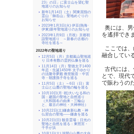
23）の日」に富士山を望む聖
地巡りのお知らせ
新年1月14日（土）関東屈指の
霊山「御岳山」聖地めぐりの
お知らせ
2023年1月3日(火) 伊豆(熱海･
奥には、男
伊東)新年聖地巡りのお知らせ
を遙拝でき
2023年1月9日（月祝）京都初
詣聖地巡り ～新春の古都の
寺社を巡る～
ここでは、
2022年の聖地巡り
融合してい
12月5日（月）京都嵐山聖地巡
り 日本有数の霊的仏像を巡る
11月14日（月）聖徳太子1400
古代には、
年忌・生誕1450年 太子ゆかり
の法隆寺夢殿 救世観音・中宮
とで、現代
寺・朝護孫子寺を巡る
で賑わうの
11月5日（土）～6日（日）富
士山と山麓の聖地の輪を巡る
10月10日(月･祝)大いなる和の
国：建国の聖地と自然巡り
（大和国名の由来・三輪山
と、最古の神社・大神神社）
10月22日(土)鎌倉新仏教・神
仏習合の聖地――鎌倉を巡る
10月2日(日) 観音霊場：日光の
聖地と自然を巡る：東照宮・
千手が浜
10月1日(土) 浅間山山麓の大自