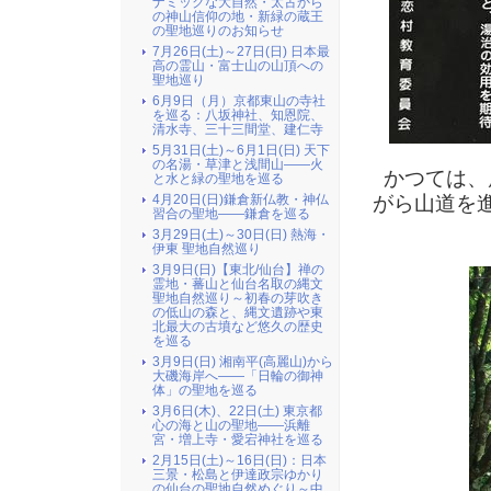
ナミックな大自然・太古から
の神山信仰の地・新緑の蔵王
の聖地巡りのお知らせ
7月26日(土)～27日(日) 日本最
高の霊山・富士山の山頂への
聖地巡り
6月9日（月）京都東山の寺社
を巡る：八坂神社、知恩院、
清水寺、三十三間堂、建仁寺
5月31日(土)～6月1日(日) 天下
の名湯・草津と浅間山――火
かつては、
と水と緑の聖地を巡る
4月20日(日)鎌倉新仏教・神仏
がら山道を
習合の聖地――鎌倉を巡る
3月29日(土)～30日(日) 熱海・
伊東 聖地自然巡り
3月9日(日)【東北/仙台】禅の
霊地・蕃山と仙台名取の縄文
聖地自然巡り～初春の芽吹き
の低山の森と、縄文遺跡や東
北最大の古墳など悠久の歴史
を巡る
3月9日(日) 湘南平(高麗山)から
大磯海岸へ――「日輪の御神
体」の聖地を巡る
3月6日(木)、22日(土) 東京都
心の海と山の聖地――浜離
宮・増上寺・愛宕神社を巡る
2月15日(土)～16日(日)：日本
三景・松島と伊達政宗ゆかり
の仙台の聖地自然めぐり～中