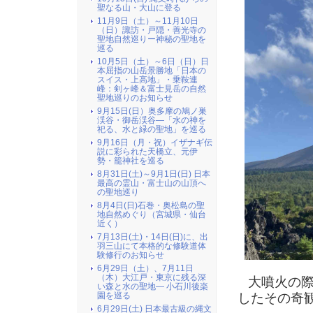
聖なる山・大山に登る
11月9日（土）～11月10日
（日）諏訪・戸隠・善光寺の
聖地自然巡りー神秘の聖地を
巡る
10月5日（土）～6日（日）日
本屈指の山岳景勝地「日本の
スイス・上高地」・乗鞍連
峰：剣ヶ峰＆富士見岳の自然
聖地巡りのお知らせ
9月15日(日）奥多摩の鳩ノ巣
渓谷・御岳渓谷―「水の神を
祀る、水と緑の聖地」を巡る
9月16日（月・祝）イザナギ伝
説に彩られた天橋立、元伊
勢・籠神社を巡る
8月31日(土)～9月1日(日) 日本
最高の霊山・富士山の山頂へ
の聖地巡り
8月4日(日)石巻・奥松島の聖
地自然めぐり（宮城県・仙台
近く）
7月13日(土)・14日(日)に、出
羽三山にて本格的な修験道体
験修行のお知らせ
6月29日（土）、7月11日
（木）大江戸・東京に残る深
大噴火の際
い森と水の聖地― 小石川後楽
園を巡る
したその奇
6月29日(土) 日本最古級の縄文