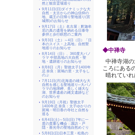
然と観音霊場巡り
9月11日(日)ダイナミックな大
自然・太古からの神山信仰の
地、蔵王の日帰り聖地巡り(宮
城県)のお知らせ
9月17日（土）名古屋：釈迦牟
尼の真の遺骨を納める日泰寺
参拝と歩行瞑想のご案内
9月3日（土）～4日（日）「日
本のスイス・上高地」自然聖
地巡りのお知らせ
◆中禅寺
8月14日（日）、360度大パノ
ラマ 中部高地の大自然・聖
中禅寺湖の
地・遺跡巡りのお知らせ
ころにある
8月8日（月）聖徳太子1400年
忌 奈良：斑鳩の里・太子をし
晴れていれ
のぶ
7月11日(月)北海道の雄大な大
自然を感じる聖地巡り─大パノ
ラマの地球岬、美しく雄大な
湖、世界遺産の縄文遺跡など
のお知らせ
9月19日（月祝）聖徳太子
1400年忌 奈良：太子ゆかりの
斑鳩・明日香の寺社と自然を
巡る
6月4日(土)～5日(日) 7年に一
度の貴重な機会：諏訪・戸
隠・善光寺の聖地自然めぐり
5月8日(日)日本三景・松島の