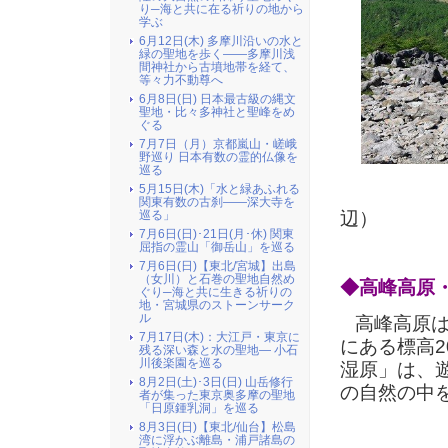
り─海と共に在る祈りの地から
学ぶ
6月12日(木) 多摩川沿いの水と
緑の聖地を歩く――多摩川浅
間神社から古墳地帯を経て、
等々力不動尊へ
6月8日(日) 日本最古級の縄文
聖地・比々多神社と聖峰をめ
ぐる
7月7日（月）京都嵐山・嵯峨
野巡り 日本有数の霊的仏像を
巡る
5月15日(木)「水と緑あふれる
（東篭
関東有数の古刹――深大寺を
辺）
巡る」
7月6日(日)･21日(月･休) 関東
屈指の霊山「御岳山」を巡る
7月6日(日)【東北/宮城】出島
（女川）と石巻の聖地自然め
◆高峰高原
ぐり─海と共に生きる祈りの
地・宮城県のストーンサーク
ル
高峰高原は
7月17日(木)：大江戸・東京に
にある標高2
残る深い森と水の聖地― 小石
川後楽園を巡る
湿原」は、
8月2日(土)･3日(日) 山岳修行
の自然の中
者が集った東京奥多摩の聖地
「日原鍾乳洞」を巡る
8月3日(日)【東北/仙台】松島
湾に浮かぶ離島・浦戸諸島の