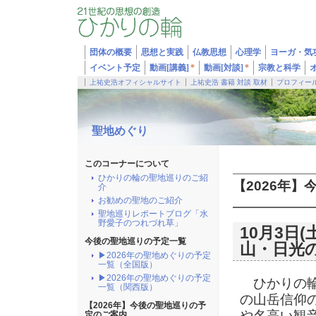
団体の概要
思想と実践
仏教思想
心理学
ヨーガ・気
イベント予定
動画[講義]
*
動画[対談]
*
宗教と科学
上祐史浩オフィシャルサイト
上祐史浩 書籍 対談 取材
プロフィー
聖地めぐり
このコーナーについて
ひかりの輪の聖地巡りのご紹
【2026年
介
お勧めの聖地のご紹介
聖地巡りレポートブログ「水
野愛子のつれづれ草」
10月3日
今後の聖地巡りの予定一覧
山・日光
▶2026年の聖地めぐりの予定
一覧（全国版）
▶2026年の聖地めぐりの予定
ひかりの輪
一覧（関西版）
の山岳信仰
【2026年】今後の聖地巡りの予
や名高い観
定のご案内