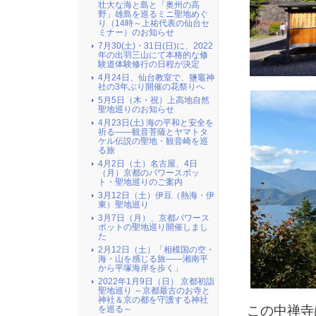
壮大な海と島と「奥州の高
野」雄島を巡るミニ聖地めぐ
り（14時～上祐代表の仙台セ
ミナー）のお知らせ
7月30(土)・31日(日)に、2022
年の出羽三山にて本格的な修
験道体験修行の日程が決定
4月24日、仙台教室で、鹽竈神
社の3年ぶり開催の花祭りへ
5月5日（木・祝）上高地自然
聖地巡りのお知らせ
4月23日(土) 海の平和と安全を
祈る――観音菩薩とヤマトタ
ケル伝説の聖地・観音崎を巡
る旅
4月2日（土）名古屋、4日
（月）京都のパワースポッ
ト・聖地巡りのご案内
3月12日（土）伊豆（熱海・伊
東）聖地巡り
3月7日（月）、京都パワース
ポットの聖地巡り開催しまし
た
2月12日（土）「相模国の空・
海・山を感じる旅――湘南平
から平塚海岸を歩く」
2022年1月9日（日） 京都初詣
聖地巡り ～京都最古のお寺と
神社＆京の都を守護する神社
この中禅寺
を巡る～