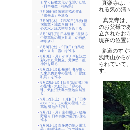
真楽寺は、
も早く仏教文化が花開いた地
（日本遺産・福島県）
れる気の清
7月5日(日) 関東屈指の霊山
「御岳山」を巡る
真楽寺は、
7月9日(木)、7月20日(月祝) 新
宿御苑・鳩森八幡神社――都
のお父様で
心の水と緑の聖地をめぐる
立されたお
8月16日(日) 日本遺産「星降る
中部高地の縄文世界」の自然
現在の位置
聖地巡り
8月8日(土)～ 9日(日) 白馬連
参道のすぐ
峰・立山：霊山を巡る
浅間山から
8月3日（月）イザナギ伝説に
彩られた天橋立、元伊勢・籠
られていて
神社を巡る
8月2日(日) 山岳修行者が集っ
す。
た東京奥多摩の聖地「日原鍾
乳洞」を巡る
8月23日(日)【仙台/気仙沼】海
の聖地・気仙沼と「緑の真
珠」気仙沼大島の聖地自然巡
り
9月12日(土)・13日(日)「日本
のスイス」この世の聖地：上
高地 聖地自然巡り
9月7日（月）京都嵐山・嵯峨
野巡り 日本有数の霊的仏像を
巡る
9月6日(日) 奥多摩の鳩ノ巣渓
谷・御岳渓谷―「水の神を祀