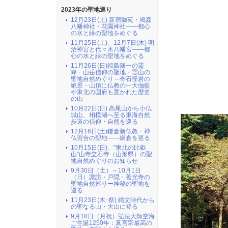
2023年の聖地巡り
12月23日(土) 新宿御苑・鳩森
八幡神社・花園神社――都心
の水と緑の聖地をめぐる
11月25日(土)、12月7日(木) 明
治神宮と代々木八幡宮――都
心の水と緑の聖地をめぐる
11月26日(日)福島随一の霊
峰・山岳信仰の聖地・霊山の
聖地自然めぐり ─奇石怪岩の
絶景・山頂に仏教の一大伽藍
や東北の国府も置かれた歴史
の山
10月22日(日) 高尾山から小仏
城山、相模湖へ至る東海自然
歩道の信仰・自然を巡る
12月16日(土)鎌倉新仏教・神
仏習合の聖地――鎌倉を巡る
10月15日(日)、"東北の比叡
山"山寺立石寺（山形県）の聖
地自然めぐりのお知らせ
9月30日（土）～10月1日
（日）諏訪・戸隠・善光寺の
聖地自然巡りー神秘の聖地を
巡る
11月23日(木･祭) 縄文時代から
の聖なる山・大山に登る
9月18日（月祝）弘法大師空海
ご生誕1250年：真言宗最高の