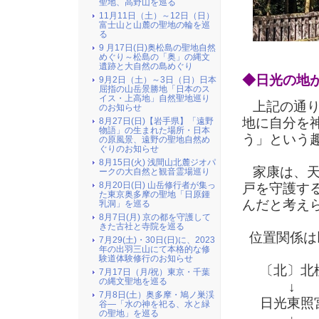
聖地、高野山を巡る
11月11日（土）～12日（日）
富士山と山麓の聖地の輪を巡
る
9 月17日(日)奥松島の聖地自然
めぐり～松島の「奥」の縄文
遺跡と大自然の島めぐり
◆日光の地
9月2日（土）～3日（日）日本
屈指の山岳景勝地「日本のス
イス・上高地」自然聖地巡り
上記の通り
のお知らせ
地に自分を
8月27日(日)【岩手県】「遠野
物語」の生まれた場所・日本
う」という
の原風景、遠野の聖地自然め
ぐりのお知らせ
8月15日(火) 浅間山北麓ジオパ
家康は、天
ークの大自然と観音霊場巡り
8月20日(日) 山岳修行者が集っ
戸を守護す
た東京奥多摩の聖地「日原鍾
んだと考え
乳洞」を巡る
8月7日(月) 京の都を守護して
きた古社と寺院を巡る
位置関係は
7月29(土)・30日(日)に、2023
年の出羽三山にて本格的な修
験道体験修行のお知らせ
〔北〕北極
7月17日（月/祝）東京・千葉
の縄文聖地を巡る
↓
7月8日(土）奥多摩・鳩ノ巣渓
日光東照宮
谷―「水の神を祀る、水と緑
の聖地」を巡る