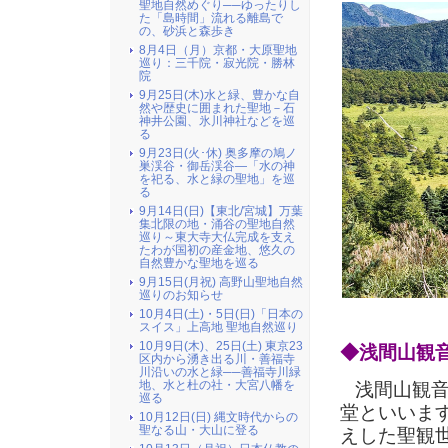
聖地自然めぐり──ゆったりし
た「島時間」流れる離島で
の、砂浜と森歩き
8月4日（月）京都・大原聖地
巡り：三千院・寂光院・勝林
院
9月25日(木)水と緑、豊かな自
然や歴史に囲まれた聖地－石
神井公園、氷川神社などを巡
る
9月23日(火･休) 奥多摩の鳩ノ
巣渓谷・御岳渓谷―「水の神
を祀る、水と緑の聖地」を巡
る
9月14日(日)【東北/宮城】万葉
集北限の地・涌谷の聖地自然
巡り～東大寺大仏完成を支え
たわが国初の産金地、悠久の
自然豊かな聖地を巡る
9月15日(月祝) 高野山聖地自然
巡りのお知らせ
10月4日(土)・5日(日)「日本の
スイス」上高地 聖地自然巡り
10月9日(木)、25日(土) 東京23
◆浅間山観
区内から湧き出る川・善福寺
川沿いの水と緑──善福寺川緑
地、水と杜の社・大宮八幡を
浅間山観音
巡る
堂といいま
10月12日(日) 縄文時代からの
聖なる山・大山に登る
えした聖観