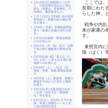
ここでは、
1月14日(日) 相模国の二之宮
と、日本武尊伝説の山と海を
長期にわた
巡る（吾妻山、吾妻神社、川
勾神社、梅沢海岸など）
らした神」
１月７日(日)【宮城】仙台初詣
聖地巡り～新春の杜の都の寺
社を巡る～
戦争や内乱
1月8日（月祝）京都初詣聖地
来が家康の
巡り～新春の古都の寺社を巡
る～
す。
1月3日(水)箱根・聖地自然巡
りのお知らせ
2月12日（月・祝）天川・吉野
東照宮内に
で水の神と修験道の聖地を巡
獏（ばく）
る
2月23日(金･祝)「富士山（2･
23）の日」に富士山を望む聖
地巡りのお知らせ
3月30日（土）～31日（日）
熱海・伊東・初島 聖地自然巡
り
4月20日（土）琵琶湖、湖東の
聖徳太子ゆかりの寺社と磐座
を巡る
5月13日(月) 大阪屈指の古社・
一之宮（住吉大社・枚岡神
社）等を巡る
6月1日(土)～2日(日) 天下の名
湯・草津と浅間山――火と水
と緑の聖地を巡る