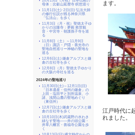
10月13日（月祝）日本仏教の
ます。
母体：比叡山延暦寺 瞑想巡り
11月1日(土)･2日(日) 弘法大師
の修行伝説が残る神奈川県
「弘法山」を歩く
11月3日（月・祝）聖徳太子ゆ
かりの法隆寺：夢殿 救世観
音・中宮寺・朝護孫子寺を巡
る
11月8日（土）～11月9日
（日）諏訪・戸隠・善光寺の
聖地自然巡りー神秘の聖地を
巡る
12月6日(土) 鎌倉アルプスと鎌
倉の古社寺を歩く
12月8日（月）聖徳太子ゆかり
の大阪の寺社を巡る
2024年の聖地巡り
11月30日(土)～12月1日(日)
「日本遺産・信州の鎌倉」の
上田・塩田平と別所温泉、小
諸、浅間山麓の聖地めぐり
（東信州）
12月7日(土) 鎌倉アルプスと鎌
江戸時代に
倉の古社寺を歩く
れました。
10月10日(木)武蔵野の水わき
緑なす聖地――井の頭公園・
井草八幡宮・善福寺公園を歩
く
10月13日(日) 縄文時代からの