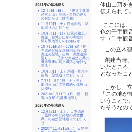
体山山頂を
2021年の聖地巡り
伝えられて
12月5日（日）、「世界文化遺
産富士山」聖地・自然の巡り
のお知らせ（静岡側）
11月13日（土）日光自然・聖
ここには、
地巡りのお知らせ
色の千手観
10月31日（日）紅葉の蔵王・
御釜・宮城と山形の寺社の日
す（千手観
帰り聖地巡りのお知らせ
10月15日(金)～17日(日)「世
この立木観
界遺産登録記念特別企画：北
海道の聖地・自然・縄文遺跡
巡り」-----広大な大自然と共に
創建当時、
世界遺産の縄文遺跡と寺社を
巡る！
いたところ
10月30日（土）戸隠・善光寺
となったこ
自然・聖地巡りのお知らせ
7月31～8月1日（土・日）、
出羽三山にて本格的な体験山
しかし、立
伏修行
「この地が
2021年1月11日（月・祝） 新
春の京都 初詣 聖地巡り
いうことで
2020年の聖地巡り
たそうなの
12月12日（土）、日本遺産
「星降る中部高地の縄文世
界」の自然聖地巡りのお知ら
せ
2020年11月21日(土） 日光 聖