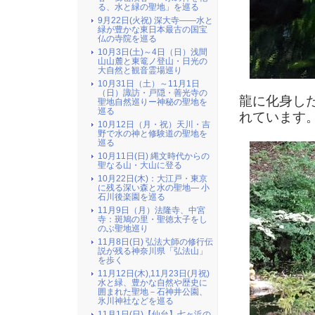
る、水と緑の聖地」を巡る
9月22日(火祝) 深大寺――水と
緑が豊かな東日本最古の国宝
仏の寺院を巡る
10月3日(土)～4日（日）浅間
山山麓と東篭ノ登山・日光の
大自然と観音霊場巡り
10月31日（土）～11月1日
（日）諏訪・戸隠・善光寺の
龍に化身し
聖地自然巡りー神秘の聖地を
巡る
れています
10月12日（月・祝）天川・吉
野で水の神と修験道の聖地を
巡る
10月11日(日) 縄文時代からの
聖なる山・大山に登る
10月22日(木)：大江戸・東京
に残る深い森と水の聖地― 小
石川後楽園を巡る
11月9日（月）法隆寺、中宮
寺：斑鳩の里・聖徳太子をし
のぶ聖地巡り
11月8日(日) 弘法大師の修行伝
説が残る神奈川県「弘法山」
を歩く
11月12日(木),11月23日(月祝)
水と緑、豊かな自然や歴史に
囲まれた聖地－石神井公園、
氷川神社などを巡る
11月1日(日)【仙台】七ヶ浜の