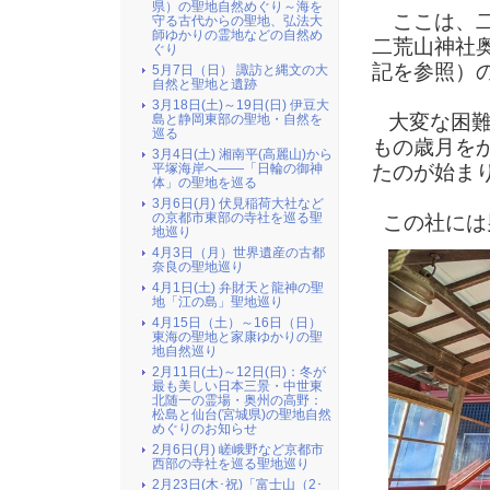
県）の聖地自然めぐり～海を
ここは、二
守る古代からの聖地、弘法大
師ゆかりの霊地などの自然め
二荒山神社
ぐり
記を参照）
5月7日（日） 諏訪と縄文の大
自然と聖地と遺跡
3月18日(土)～19日(日) 伊豆大
大変な困難
島と静岡東部の聖地・自然を
巡る
もの歳月を
3月4日(土) 湘南平(高麗山)から
たのが始ま
平塚海岸へ――「日輪の御神
体」の聖地を巡る
3月6日(月) 伏見稲荷大社など
の京都市東部の寺社を巡る聖
この社には
地巡り
4月3日（月）世界遺産の古都
奈良の聖地巡り
4月1日(土) 弁財天と龍神の聖
地「江の島」聖地巡り
4月15日（土）～16日（日）
東海の聖地と家康ゆかりの聖
地自然巡り
2月11日(土)～12日(日)：冬が
最も美しい日本三景・中世東
北随一の霊場・奥州の高野：
松島と仙台(宮城県)の聖地自然
めぐりのお知らせ
2月6日(月) 嵯峨野など京都市
西部の寺社を巡る聖地巡り
2月23日(木･祝)「富士山（2･