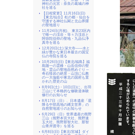
神社の元宮：奈良の葛城の神
社を巡る
【日程変更】11月16日(日)
【東北/仙台】杜の都・仙台を
守護する神社仏閣と北山界隈
の聖地巡り
11月24日(月祝)、 東京23区内
で唯一の渓谷・等々力渓谷と
阿弥陀信仰の聖地・九品仏浄
真寺を巡る
12月20日(土) 深大寺――水と
緑が豊かな東日本最古の国宝
仏の寺院を巡る
10月26日(日)【東北/福島】福
島随一の霊峰・山岳信仰の聖
地・霊山の聖地自然めぐり ─
奇石怪岩の絶景・山頂に仏教
の一大伽藍や東北の国府も置
かれた歴史の山
8月9日(土)・10日(日)に、出羽
三山にて本格的な修験道体験
修行のお知らせ
8月17日（日）、日本遺産「星
降る中部高地の縄文世界」の
自然聖地巡りのお知らせ
6月29日（日）世界遺産の熊野
三山（熊野本宮大社、熊野速
玉大社、熊野那智大社、那智
山青岸渡寺）を巡る
6月8日(日)【東北/宮城】ダイ