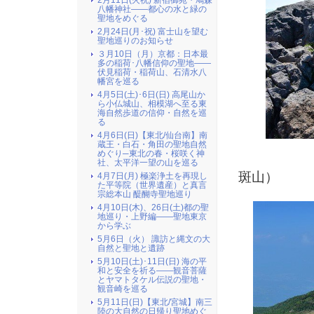
2月11日(火祝) 新宿御苑・鳩森
八幡神社――都心の水と緑の
聖地をめぐる
2月24日(月･祝) 富士山を望む
聖地巡りのお知らせ
３月10日（月）京都：日本最
多の稲荷･八幡信仰の聖地――
伏見稲荷・稲荷山、石清水八
幡宮を巡る
4月5日(土)･6日(日) 高尾山か
ら小仏城山、相模湖へ至る東
海自然歩道の信仰・自然を巡
る
4月6日(日)【東北/仙台南】南
蔵王・白石・角田の聖地自然
めぐり─東北の春・桜咲く神
（東篭
社、太平洋一望の山を巡る
斑山）
4月7日(月) 極楽浄土を再現し
た平等院（世界遺産）と真言
宗総本山 醍醐寺聖地巡り
4月10日(木)、26日(土)都の聖
地巡り・上野編――聖地東京
から学ぶ
5月6日（火） 諏訪と縄文の大
自然と聖地と遺跡
5月10日(土)･11日(日) 海の平
和と安全を祈る――観音菩薩
とヤマトタケル伝説の聖地・
観音崎を巡る
5月11日(日)【東北/宮城】南三
陸の大自然の日帰り聖地めぐ