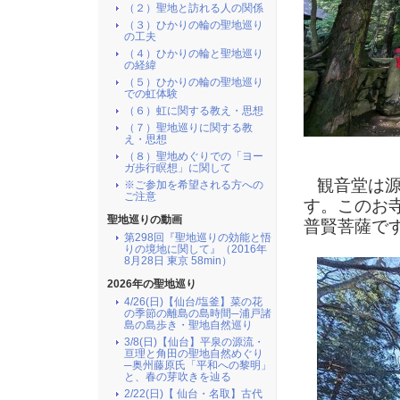
（２）聖地と訪れる人の関係
（３）ひかりの輪の聖地巡り
の工夫
（４）ひかりの輪と聖地巡り
の経緯
（５）ひかりの輪の聖地巡り
での虹体験
（６）虹に関する教え・思想
（７）聖地巡りに関する教
え・思想
（８）聖地めぐりでの「ヨー
ガ歩行瞑想」に関して
観音堂は源
※ご参加を希望される方への
ご注意
す。このお
聖地巡りの動画
普賢菩薩で
第298回『聖地巡りの効能と悟
りの境地に関して』（2016年
8月28日 東京 58min）
2026年の聖地巡り
4/26(日)【仙台/塩釜】菜の花
の季節の離島の島時間─浦戸諸
島の島歩き・聖地自然巡り
3/8(日)【仙台】平泉の源流・
亘理と角田の聖地自然めぐり
─奥州藤原氏「平和への黎明」
と、春の芽吹きを辿る
2/22(日)【 仙台・名取】古代