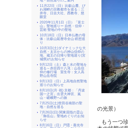
地・自然巡りのご案内
11月22日（日）比叡山麓、び
わ湖畔の宗教都市を巡る：三
井寺、日吉大社、西教寺、慈
眼堂
2020年11月1日（日）「富士
山」聖地巡りー 自然・信仰・
芸術 聖地の中の聖地
10月18日（日）日本仏教の母
体：比叡山延暦寺全山 瞑想巡
り
10月3日(土)ダイナミックな大
自然・太古からの神山信仰の
地、蔵王の日帰り聖地巡り(宮
城県)のお知らせ
9月12日（土）森と水の聖地を
巡る～赤目四十八滝：山岳信
仰の修行場 室生寺：女人高
野山岳寺院
9月13日（日）上高地自然聖地
巡りのお知らせ
8月10日(月･祝) 京都：「丹波
国一之宮」出雲大神宮、嵐
山・嵯峨野への旅
（中
7月25日(土)世田谷南部の聖
地・自然を巡る
の光景）
7月26日(日) 関東屈指の霊山
「御岳山」聖地めぐりのお知
らせ
もう一つ珍
8月16日（日）戸隠・善光寺