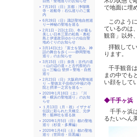
木の状態で
自然・聖地巡りのお知らせ
で地面に埋
7月19日（日）京都：浄瑠璃
寺・岩船寺：石仏巡りのご案
内
6月28日（日）諏訪聖地自然巡
このように
りー神秘の聖地を巡る
ているのは
2月1日・2日(土日)、冬が最も
美しい日本三景の松島・奥松
観音」以外
島と伊達政宗ゆかりの仙台聖
地めぐりのお知らせ
拝観してい
3月14日(土) 「富士を望み、神
話の舞台を歩く――静岡聖地
ります。
巡り」のお知らせ
3月15日（日）奈良：古代の道
＜山の辺の道＞と古代祭祀の
千手観音は
山＜三輪山 登拝＞聖地・自然
巡り
まの中でも
2月23日（日）大阪府内聖地巡
い顔をして
り ～聖徳太子信仰の中核の寺
院と摂津一之宮を巡る～
2020年1月18日（土）「川
崎・横浜の聖地巡り」のお知
◆千手ヶ浜
らせ
１月13日（月・祝）イザナギ
千手ヶ浜は
伝説に彩られた天橋立、元伊
勢：籠神社を巡る旅
るたいへん
2020年1月5日（日）都の聖地
巡り（杉並・多摩編）
2020年1月4日（土）都の聖地
巡り（世田谷・目黒編）