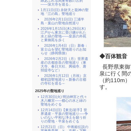
緑あふれる関東有数の古刹
――深大寺を巡る」
1月11日(日) 弁財天と龍神の聖
地「江の島」聖地巡り
2026年2月1日(日) 三浦半
島・葉山の聖地自然巡り
2026年1月15日(木),29日(木)
江戸から東京に受け継がれた
水と緑の聖地――皇居の外苑
と東御苑を歩く
2026年1月4日（日）新春：
富士山を望む聖地巡りのお知
らせ（静岡県側）
◆百体観音
2026年2月2日（月）世界遺
産の古都奈良の聖地巡り（東
長野県東御
大寺、春日大社、興福寺、唐
招提寺など）
泉に行く間
2026年1月12日（月祝）京
（約110
都初詣聖地巡り～新春の古都
の寺社を巡る～
す。
2025年の聖地巡り
12月30日(火) 明治神宮と代々
木八幡宮――都心の水と緑の
聖地をめぐる
12月14日(日)【東北/岩手】世
界遺産・平泉の聖地巡り──争
いのない平和な浄土を願う祈
りの聖地・平泉をめぐる
12月21日（日） 中将姫伝説の
當麻曼荼羅 と 京都・下鴨