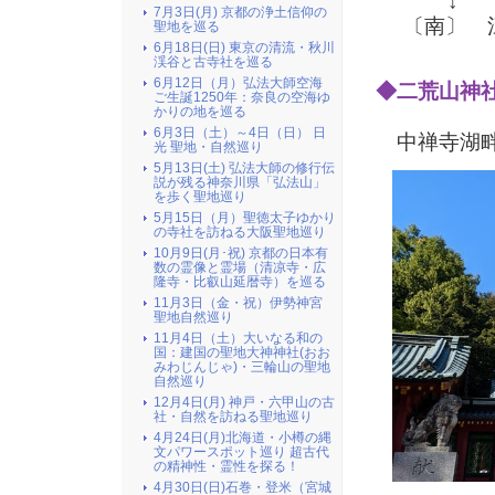
↓
7月3日(月) 京都の浄土信仰の
〔南〕 江
聖地を巡る
6月18日(日) 東京の清流・秋川
渓谷と古寺社を巡る
6月12日（月）弘法大師空海
◆二荒山神
ご生誕1250年：奈良の空海ゆ
かりの地を巡る
6月3日（土）～4日（日） 日
中禅寺湖畔
光 聖地・自然巡り
5月13日(土) 弘法大師の修行伝
説が残る神奈川県「弘法山」
を歩く聖地巡り
5月15日（月）聖徳太子ゆかり
の寺社を訪ねる大阪聖地巡り
10月9日(月･祝) 京都の日本有
数の霊像と霊場（清凉寺・広
隆寺・比叡山延暦寺）を巡る
11月3日（金・祝）伊勢神宮
聖地自然巡り
11月4日（土）大いなる和の
国：建国の聖地大神神社(おお
みわじんじゃ)・三輪山の聖地
自然巡り
12月4日(月) 神戸・六甲山の古
社・自然を訪ねる聖地巡り
4月24日(月)北海道・小樽の縄
文パワースポット巡り 超古代
の精神性・霊性を探る！
4月30日(日)石巻・登米（宮城