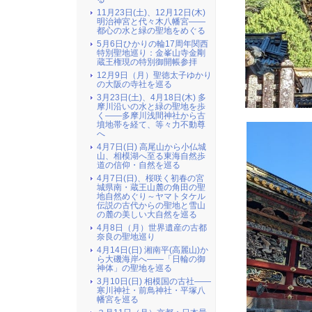
11月23日(土)、12月12日(木)
明治神宮と代々木八幡宮――
都心の水と緑の聖地をめぐる
5月6日ひかりの輪17周年関西
特別聖地巡り：金峯山寺金剛
蔵王権現の特別御開帳参拝
12月9日（月）聖徳太子ゆかり
の大阪の寺社を巡る
3月23日(土)、4月18日(木) 多
摩川沿いの水と緑の聖地を歩
く――多摩川浅間神社から古
墳地帯を経て、等々力不動尊
へ
4月7日(日) 高尾山から小仏城
山、相模湖へ至る東海自然歩
道の信仰・自然を巡る
4月7日(日)、桜咲く初春の宮
城県南・蔵王山麓の角田の聖
地自然めぐり～ヤマトタケル
伝説の古代からの聖地と雪山
の麓の美しい大自然を巡る
4月8日（月）世界遺産の古都
奈良の聖地巡り
4月14日(日) 湘南平(高麗山)か
ら大磯海岸へ――「日輪の御
神体」の聖地を巡る
3月10日(日) 相模国の古社――
寒川神社・前鳥神社・平塚八
幡宮を巡る