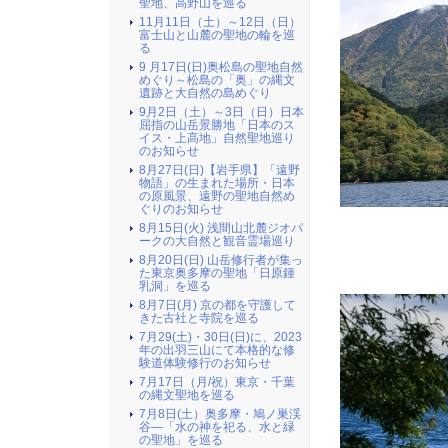
聖地、高野山を巡る
11月11日（土）～12日（日）
富士山と山麓の聖地の輪を巡
る
9 月17日(日)奥松島の聖地自然
めぐり～松島の「奥」の縄文
遺跡と大自然の島めぐり
9月2日（土）～3日（日）日本
屈指の山岳景勝地「日本のス
イス・上高地」自然聖地巡り
のお知らせ
8月27日(日)【岩手県】「遠野
物語」の生まれた場所・日本
の原風景、遠野の聖地自然め
ぐりのお知らせ
8月15日(火) 浅間山北麓ジオパ
ークの大自然と観音霊場巡り
8月20日(日) 山岳修行者が集っ
た東京奥多摩の聖地「日原鍾
乳洞」を巡る
8月7日(月) 京の都を守護して
きた古社と寺院を巡る
7月29(土)・30日(日)に、2023
年の出羽三山にて本格的な修
験道体験修行のお知らせ
7月17日（月/祝）東京・千葉
の縄文聖地を巡る
7月8日(土）奥多摩・鳩ノ巣渓
谷―「水の神を祀る、水と緑
の聖地」を巡る