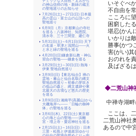
ナミックな大自然・太古から
いそぐべか
の神山信仰の地・新緑の蔵王
の聖地巡りのお知らせ
不自由を常
7月26日(土)～27日(日) 日本最
こころに望
高の霊山・富士山の山頂への
聖地巡り
困窮したる
6月9日（月）京都東山の寺社
堪忍(かんに
を巡る：八坂神社、知恩院、
清水寺、三十三間堂、建仁寺
いかりは敵
5月31日(土)～6月1日(日) 天下
勝事(かつこ
の名湯・草津と浅間山――火
と水と緑の聖地を巡る
害(がい)其
4月20日(日)鎌倉新仏教・神仏
おのれを責
習合の聖地――鎌倉を巡る
及ばざるは
3月29日(土)～30日(日) 熱海・
伊東 聖地自然巡り
3月9日(日)【東北/仙台】禅の
霊地・蕃山と仙台名取の縄文
聖地自然巡り～初春の芽吹き
の低山の森と、縄文遺跡や東
◆二荒山神
北最大の古墳など悠久の歴史
を巡る
3月9日(日) 湘南平(高麗山)から
中禅寺湖畔
大磯海岸へ――「日輪の御神
体」の聖地を巡る
ここは、二荒
3月6日(木)、22日(土) 東京都
心の海と山の聖地――浜離
二荒山神社
宮・増上寺・愛宕神社を巡る
あるので中
2月15日(土)～16日(日)：日本
三景・松島と伊達政宗ゆかり
の仙台の聖地自然めぐり～中