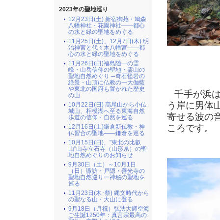
2023年の聖地巡り
12月23日(土) 新宿御苑・鳩森
八幡神社・花園神社――都心
の水と緑の聖地をめぐる
11月25日(土)、12月7日(木) 明
治神宮と代々木八幡宮――都
心の水と緑の聖地をめぐる
11月26日(日)福島随一の霊
峰・山岳信仰の聖地・霊山の
聖地自然めぐり ─奇石怪岩の
絶景・山頂に仏教の一大伽藍
や東北の国府も置かれた歴史
千手が浜は
の山
う岸に男体
10月22日(日) 高尾山から小仏
城山、相模湖へ至る東海自然
寄せる波の
歩道の信仰・自然を巡る
ころです。
12月16日(土)鎌倉新仏教・神
仏習合の聖地――鎌倉を巡る
10月15日(日)、"東北の比叡
山"山寺立石寺（山形県）の聖
地自然めぐりのお知らせ
9月30日（土）～10月1日
（日）諏訪・戸隠・善光寺の
聖地自然巡りー神秘の聖地を
巡る
11月23日(木･祭) 縄文時代から
の聖なる山・大山に登る
9月18日（月祝）弘法大師空海
ご生誕1250年：真言宗最高の