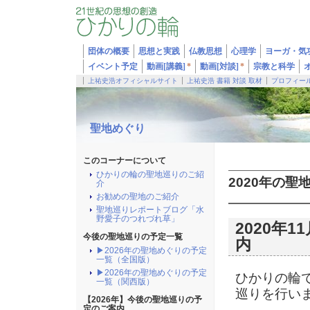
団体の概要
思想と実践
仏教思想
心理学
ヨーガ・気
イベント予定
動画[講義]
*
動画[対談]
*
宗教と科学
上祐史浩オフィシャルサイト
上祐史浩 書籍 対談 取材
プロフィー
聖地めぐり
このコーナーについて
ひかりの輪の聖地巡りのご紹
2020年の聖
介
お勧めの聖地のご紹介
聖地巡りレポートブログ「水
野愛子のつれづれ草」
2020年
今後の聖地巡りの予定一覧
内
▶2026年の聖地めぐりの予定
一覧（全国版）
▶2026年の聖地めぐりの予定
ひかりの輪で
一覧（関西版）
巡りを行い
【2026年】今後の聖地巡りの予
定のご案内