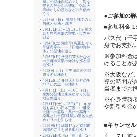
県）の聖地自然めぐり～海を
守る古代からの聖地、弘法大
師ゆかりの霊地などの自然め
ぐり
●ご参加の詳
5月7日（日） 諏訪と縄文の大
自然と聖地と遺跡
■参加料金 1
3月18日(土)～19日(日) 伊豆大
島と静岡東部の聖地・自然を
バス代（千
巡る
3月4日(土) 湘南平(高麗山)から
身でお支払
平塚海岸へ――「日輪の御神
体」の聖地を巡る
※参加料金
3月6日(月) 伏見稲荷大社など
の京都市東部の寺社を巡る聖
けることが
地巡り
4月3日（月）世界遺産の古都
※大阪など
奈良の聖地巡り
導の時間が
4月1日(土) 弁財天と龍神の聖
地「江の島」聖地巡り
当者までお
4月15日（土）～16日（日）
東海の聖地と家康ゆかりの聖
地自然巡り
※心身障碍
2月11日(土)～12日(日)：冬が
や割引料金
最も美しい日本三景・中世東
北随一の霊場・奥州の高野：
松島と仙台(宮城県)の聖地自然
めぐりのお知らせ
■キャンセル
2月6日(月) 嵯峨野など京都市
西部の寺社を巡る聖地巡り
１．７日前
2月23日(木･祝)「富士山（2･