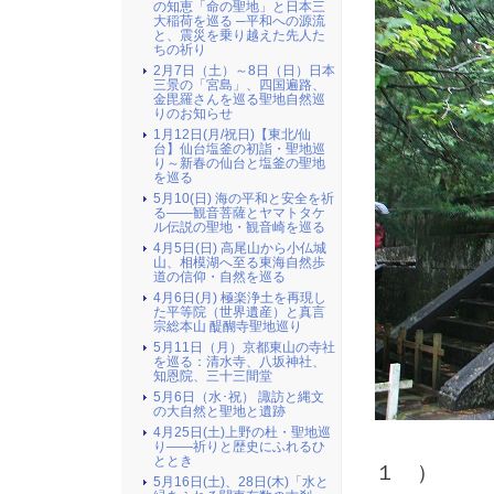
の知恵「命の聖地」と日本三
大稲荷を巡る ─平和への源流
と、震災を乗り越えた先人た
ちの祈り
2月7日（土）～8日（日）日本
三景の「宮島」、四国遍路、
金毘羅さんを巡る聖地自然巡
りのお知らせ
1月12日(月/祝日)【東北/仙
台】仙台塩釜の初詣・聖地巡
り～新春の仙台と塩釜の聖地
を巡る
5月10(日) 海の平和と安全を祈
る――観音菩薩とヤマトタケ
ル伝説の聖地・観音崎を巡る
4月5日(日) 高尾山から小仏城
山、相模湖へ至る東海自然歩
道の信仰・自然を巡る
4月6日(月) 極楽浄土を再現し
た平等院（世界遺産）と真言
宗総本山 醍醐寺聖地巡り
5月11日（月）京都東山の寺社
を巡る：清水寺、八坂神社、
知恩院、三十三間堂
5月6日（水･祝） 諏訪と縄文
の大自然と聖地と遺跡
4月25日(土)上野の杜・聖地巡
（
り――祈りと歴史にふれるひ
ととき
１ ）
5月16日(土)、28日(木)「水と