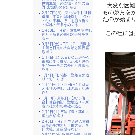
世東北随一の霊場・奥州の高
大変な困難
野(宮城県)のお知らせ
もの歳月を
2月17日(月)【東北/岩手】世界
遺産・平泉の聖地巡り──争い
たのが始ま
のない平和な浄土を願う祈り
の聖地・平泉をめぐる
1月13日（月祝）京都初詣聖地
この社には
巡り～新春の古都の寺社を巡
る～
9月6日(土)～7日（日）浅間山
山麓と日光の大自然と観音霊
場巡り
1月4日(土),16日(木) 江戸から
東京に受け継がれた水と緑の
聖地――皇居の外苑と東御苑
を歩く
1月5日(日) 箱根・聖地自然巡
りのお知らせ
1月11日(土)･12日(日) 弁財天
と龍神の聖地「江の島」聖地
巡り
1月13日(月/祝日)【東北/仙
台】仙台初詣・聖地巡り～新
春の杜の都の寺社を巡る
2月1日(土) 三浦半島・葉山の
聖地自然巡り
2月3日（月）世界遺産の古都
奈良の聖地巡り（東大寺、春
日大社、唐招提寺など）