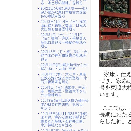
る、水と緑の聖地」を巡る
9月22日(火祝) 深大寺――水と
緑が豊かな東日本最古の国宝
仏の寺院を巡る
10月3日(土)～4日（日）浅間
山山麓と東篭ノ登山・日光の
大自然と観音霊場巡り
10月31日（土）～11月1日
（日）諏訪・戸隠・善光寺の
聖地自然巡りー神秘の聖地を
巡る
10月12日（月・祝）天川・吉
野で水の神と修験道の聖地を
巡る
10月11日(日) 縄文時代からの
聖なる山・大山に登る
家康に仕え
10月22日(木)：大江戸・東京
に残る深い森と水の聖地― 小
づき、家康
石川後楽園を巡る
号を東照大
11月9日（月）法隆寺、中宮
寺：斑鳩の里・聖徳太子をし
います。
のぶ聖地巡り
11月8日(日) 弘法大師の修行伝
説が残る神奈川県「弘法山」
ここでは、
を歩く
長期にわた
11月12日(木),11月23日(月祝)
水と緑、豊かな自然や歴史に
らした神」
囲まれた聖地－石神井公園、
氷川神社などを巡る
11月1日(日)【仙台】七ヶ浜の