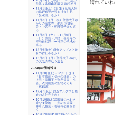
10月13日（月祝）日本仏教の
晴れていれ
母体：比叡山延暦寺 瞑想巡り
11月1日(土)･2日(日) 弘法大師
の修行伝説が残る神奈川県
「弘法山」を歩く
11月3日（月・祝）聖徳太子ゆ
かりの法隆寺：夢殿 救世観
音・中宮寺・朝護孫子寺を巡
る
11月8日（土）～11月9日
（日）諏訪・戸隠・善光寺の
聖地自然巡りー神秘の聖地を
巡る
12月6日(土) 鎌倉アルプスと鎌
倉の古社寺を歩く
12月8日（月）聖徳太子ゆかり
の大阪の寺社を巡る
2024年の聖地巡り
11月30日(土)～12月1日(日)
「日本遺産・信州の鎌倉」の
上田・塩田平と別所温泉、小
諸、浅間山麓の聖地めぐり
（東信州）
12月7日(土) 鎌倉アルプスと鎌
倉の古社寺を歩く
10月10日(木)武蔵野の水わき
緑なす聖地――井の頭公園・
井草八幡宮・善福寺公園を歩
（
く
10月13日(日) 縄文時代からの