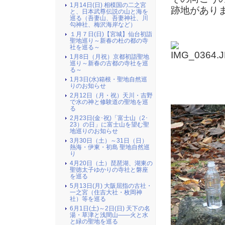
1月14日(日) 相模国の二之宮
跡地があり
と、日本武尊伝説の山と海を
巡る（吾妻山、吾妻神社、川
勾神社、梅沢海岸など）
１月７日(日)【宮城】仙台初詣
聖地巡り～新春の杜の都の寺
社を巡る～
1月8日（月祝）京都初詣聖地
巡り～新春の古都の寺社を巡
る～
1月3日(水)箱根・聖地自然巡
りのお知らせ
2月12日（月・祝）天川・吉野
で水の神と修験道の聖地を巡
る
2月23日(金･祝)「富士山（2･
23）の日」に富士山を望む聖
地巡りのお知らせ
3月30日（土）～31日（日）
熱海・伊東・初島 聖地自然巡
り
4月20日（土）琵琶湖、湖東の
聖徳太子ゆかりの寺社と磐座
を巡る
5月13日(月) 大阪屈指の古社・
一之宮（住吉大社・枚岡神
社）等を巡る
6月1日(土)～2日(日) 天下の名
湯・草津と浅間山――火と水
と緑の聖地を巡る