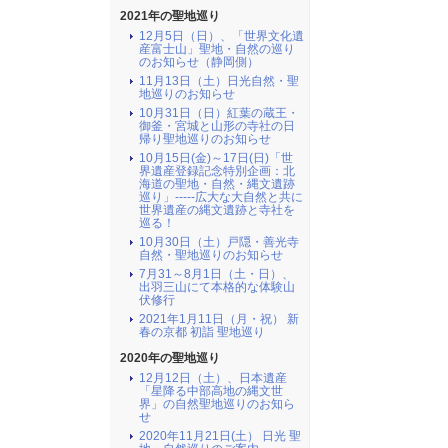
2021年の聖地巡り
12月5日（日）、「世界文化遺
産富士山」聖地・自然の巡り
のお知らせ（静岡側）
11月13日（土）日光自然・聖
地巡りのお知らせ
10月31日（日）紅葉の蔵王・
御釜・宮城と山形の寺社の日
帰り聖地巡りのお知らせ
10月15日(金)～17日(日)「世
界遺産登録記念特別企画：北
海道の聖地・自然・縄文遺跡
巡り」-----広大な大自然と共に
世界遺産の縄文遺跡と寺社を
巡る！
10月30日（土）戸隠・善光寺
自然・聖地巡りのお知らせ
7月31～8月1日（土・日）、
出羽三山にて本格的な体験山
伏修行
2021年1月11日（月・祝） 新
春の京都 初詣 聖地巡り
2020年の聖地巡り
12月12日（土）、日本遺産
「星降る中部高地の縄文世
界」の自然聖地巡りのお知ら
せ
2020年11月21日(土） 日光 聖