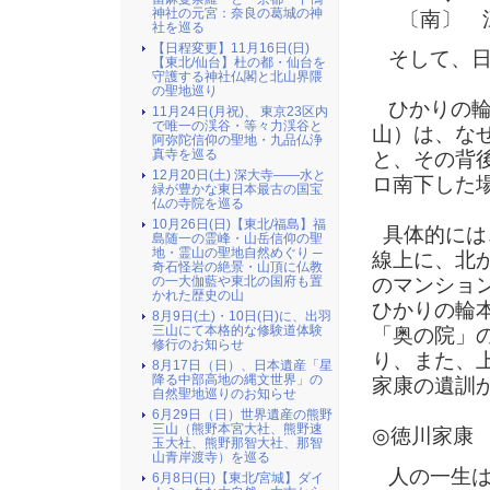
神社の元宮：奈良の葛城の神
〔南〕 江
社を巡る
【日程変更】11月16日(日)
そして、日
【東北/仙台】杜の都・仙台を
守護する神社仏閣と北山界隈
の聖地巡り
ひかりの輪
11月24日(月祝)、 東京23区内
で唯一の渓谷・等々力渓谷と
山）は、な
阿弥陀信仰の聖地・九品仏浄
真寺を巡る
と、その背
12月20日(土) 深大寺――水と
ロ南下した
緑が豊かな東日本最古の国宝
仏の寺院を巡る
10月26日(日)【東北/福島】福
具体的には、
島随一の霊峰・山岳信仰の聖
地・霊山の聖地自然めぐり ─
線上に、北
奇石怪岩の絶景・山頂に仏教
の一大伽藍や東北の国府も置
のマンショ
かれた歴史の山
ひかりの輪
8月9日(土)・10日(日)に、出羽
三山にて本格的な修験道体験
「奥の院」
修行のお知らせ
り、また、
8月17日（日）、日本遺産「星
降る中部高地の縄文世界」の
家康の遺訓
自然聖地巡りのお知らせ
6月29日（日）世界遺産の熊野
三山（熊野本宮大社、熊野速
◎徳川家康
玉大社、熊野那智大社、那智
山青岸渡寺）を巡る
人の一生は
6月8日(日)【東北/宮城】ダイ