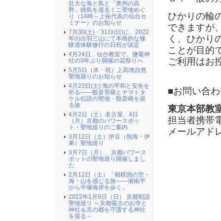
壮大な海と島と「奥州の高
野」雄島を巡るミニ聖地めぐ
ひかりの輪
り（14時～上祐代表の仙台セ
ミナー）のお知らせ
できますが
7月30(土)・31日(日)に、2022
く、ひかり
年の出羽三山にて本格的な修
験道体験修行の日程が決定
ことが目的
4月24日、仙台教室で、鹽竈神
ご利用はお
社の3年ぶり開催の花祭りへ
5月5日（木・祝）上高地自然
聖地巡りのお知らせ
4月23日(土) 海の平和と安全を
■お問い合わ
祈る――観音菩薩とヤマトタ
ケル伝説の聖地・観音崎を巡
る旅
東京本部教
4月2日（土）名古屋、4日
担当者携帯
（月）京都のパワースポッ
ト・聖地巡りのご案内
メールアド
3月12日（土）伊豆（熱海・伊
東）聖地巡り
3月7日（月）、京都パワース
ポットの聖地巡り開催しまし
た
2月12日（土）「相模国の空・
海・山を感じる旅――湘南平
から平塚海岸を歩く」
2022年1月9日（日） 京都初詣
聖地巡り ～京都最古のお寺と
神社＆京の都を守護する神社
を巡る～