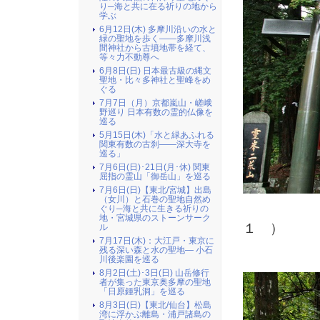
り─海と共に在る祈りの地から
学ぶ
6月12日(木) 多摩川沿いの水と
緑の聖地を歩く――多摩川浅
間神社から古墳地帯を経て、
等々力不動尊へ
6月8日(日) 日本最古級の縄文
聖地・比々多神社と聖峰をめ
ぐる
7月7日（月）京都嵐山・嵯峨
野巡り 日本有数の霊的仏像を
巡る
5月15日(木)「水と緑あふれる
関東有数の古刹――深大寺を
巡る」
7月6日(日)･21日(月･休) 関東
屈指の霊山「御岳山」を巡る
7月6日(日)【東北/宮城】出島
（女川）と石巻の聖地自然め
ぐり─海と共に生きる祈りの
（ 
地・宮城県のストーンサーク
１ ）
ル
7月17日(木)：大江戸・東京に
残る深い森と水の聖地― 小石
川後楽園を巡る
8月2日(土)･3日(日) 山岳修行
者が集った東京奥多摩の聖地
「日原鍾乳洞」を巡る
8月3日(日)【東北/仙台】松島
湾に浮かぶ離島・浦戸諸島の