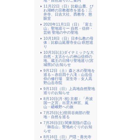
地・自然巡りのご案内
11月22日（日）比叡山麓、び
わ湖畔の宗教都市を巡る：三
井寺、日吉大社、西教寺、慈
眼堂
2020年11月1日（日）「富士
山」聖地巡りー 自然・信仰・
芸術 聖地の中の聖地
10月18日（日）日本仏教の母
体：比叡山延暦寺全山 瞑想巡
り
10月3日(土)ダイナミックな大
自然・太古からの神山信仰の
地、蔵王の日帰り聖地巡り(宮
城県)のお知らせ
9月12日（土）森と水の聖地を
巡る～赤目四十八滝：山岳信
仰の修行場 室生寺：女人高
野山岳寺院
9月13日（日）上高地自然聖地
巡りのお知らせ
8月10日(月･祝) 京都：「丹波
国一之宮」出雲大神宮、嵐
山・嵯峨野への旅
7月25日(土)世田谷南部の聖
地・自然を巡る
7月26日(日) 関東屈指の霊山
「御岳山」聖地めぐりのお知
らせ
8月16日（日）戸隠・善光寺