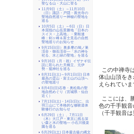
聖なる山・大山に登る
11月9日（土）～11月10日
（日）諏訪・戸隠・善光寺の
聖地自然巡りー神秘の聖地を
巡る
10月5日（土）～6日（日）日
本屈指の山岳景勝地「日本の
スイス・上高地」・乗鞍連
峰：剣ヶ峰＆富士見岳の自然
聖地巡りのお知らせ
9月15日(日）奥多摩の鳩ノ巣
（ 
渓谷・御岳渓谷―「水の神を
祀る、水と緑の聖地」を巡る
9月16日（月・祝）イザナギ伝
説に彩られた天橋立、元伊
勢・籠神社を巡る
この中禅寺は
8月31日(土)～9月1日(日) 日本
体山山頂をき
最高の霊山・富士山の山頂へ
の聖地巡り
えられていま
8月4日(日)石巻・奥松島の聖
地自然めぐり（宮城県・仙台
近く）
ここには、勝
7月13日(土)・14日(日)に、出
色の千手観音
羽三山にて本格的な修験道体
験修行のお知らせ
（千手観音は
6月29日（土）、7月11日
（木）大江戸・東京に残る深
い森と水の聖地― 小石川後楽
園を巡る
6月29日(土) 日本最古級の縄文