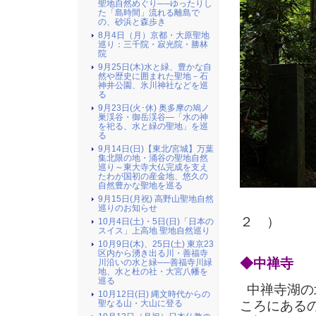
聖地自然めぐり──ゆったりし
た「島時間」流れる離島で
の、砂浜と森歩き
8月4日（月）京都・大原聖地
巡り：三千院・寂光院・勝林
院
9月25日(木)水と緑、豊かな自
然や歴史に囲まれた聖地－石
神井公園、氷川神社などを巡
る
9月23日(火･休) 奥多摩の鳩ノ
巣渓谷・御岳渓谷―「水の神
を祀る、水と緑の聖地」を巡
る
9月14日(日)【東北/宮城】万葉
集北限の地・涌谷の聖地自然
巡り～東大寺大仏完成を支え
たわが国初の産金地、悠久の
自然豊かな聖地を巡る
9月15日(月祝) 高野山聖地自然
（ 
巡りのお知らせ
２ ）
10月4日(土)・5日(日)「日本の
スイス」上高地 聖地自然巡り
10月9日(木)、25日(土) 東京23
区内から湧き出る川・善福寺
◆中禅寺
川沿いの水と緑──善福寺川緑
地、水と杜の社・大宮八幡を
巡る
中禅寺湖の
10月12日(日) 縄文時代からの
ころにある
聖なる山・大山に登る