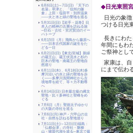
6月6日(土)～7日(日) 「天下の
◆日光東照
名湯」草津と、「信州の鎌
倉」上田・塩田平・別所温泉
日光の象徴
――火と水と緑の聖地を巡る
5月31日(日)【岩手・花巻】日
つける日光
本人の精神の古層を訪ねる旅
─巨石・古社・宮沢賢治のイー
ハトーブ
長きにわた
6月15日（月）飛鳥から藤原へ
――日本古代国家の誕生をた
年間にもわた
どる一日
ご祭神とし
6月21日(日)【東北/宮城】新緑
の蔵王山、蔵王伏流水と杉の
巨木の聖地・南蔵王の聖地自
家康は、自
然巡り
にまで伝わ
6月11日(木) 、6月18日(木)多
摩川沿いの水と緑の聖地を歩
く――多摩川浅間神社から古
墳地帯を経て、等々力不動尊
へ
6月14日(日) 日本最古級の縄文
聖地・比々多神社と聖峰をめ
ぐる
7月6日（月）聖徳太子ゆかり
の大阪の寺社を巡る
7月6日(月) 神戸・六甲山の古
社・自然を訪ねる聖地巡り
7月11日(土)～12日(日)福島：
「仏都会津」の寺社・磐梯
山・猪苗代湖を巡る─東北で最