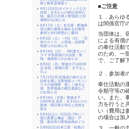
然と観音霊場巡り
■ご注意
9月11日(日)ダイナミックな大
自然・太古からの神山信仰の
１．あらゆ
地、蔵王の日帰り聖地巡り(宮
城県)のお知らせ
は関係官庁
9月17日（土）名古屋：釈迦牟
尼の真の遺骨を納める日泰寺
参拝と歩行瞑想のご案内
当団体は、
9月3日（土）～4日（日）「日
による有償
本のスイス・上高地」自然聖
地巡りのお知らせ
の奉仕活動
8月14日（日）、360度大パノ
のため、一
ラマ 中部高地の大自然・聖
地・遺跡巡りのお知らせ
で、ご了解
8月8日（月）聖徳太子1400年
忌 奈良：斑鳩の里・太子をし
のぶ
２．参加者
7月11日(月)北海道の雄大な大
自然を感じる聖地巡り─大パノ
奉仕活動の
ラマの地球岬、美しく雄大な
湖、世界遺産の縄文遺跡など
令順守等の
のお知らせ
い。また、
9月19日（月祝）聖徳太子
1400年忌 奈良：太子ゆかりの
力を行うと
斑鳩・明日香の寺社と自然を
巡る
い（費用は
6月4日(土)～5日(日) 7年に一
の場合は加
度の貴重な機会：諏訪・戸
隠・善光寺の聖地自然めぐり
３．一般の
5月8日(日)日本三景・松島の