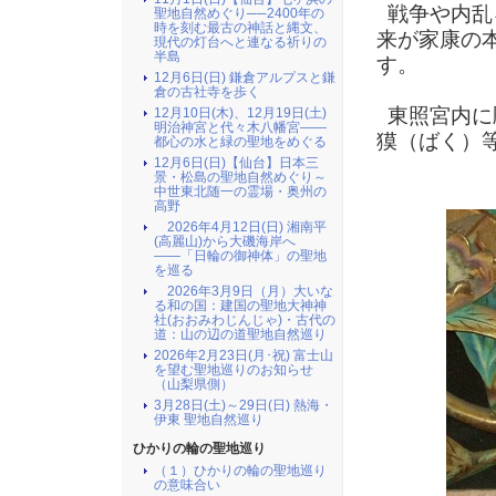
戦争や内乱
聖地自然めぐり──2400年の
時を刻む最古の神話と縄文、
来が家康の
現代の灯台へと連なる祈りの
半島
す。
12月6日(日) 鎌倉アルプスと鎌
倉の古社寺を歩く
東照宮内に
12月10日(木)、12月19日(土)
明治神宮と代々木八幡宮――
獏（ばく）
都心の水と緑の聖地をめぐる
12月6日(日)【仙台】日本三
景・松島の聖地自然めぐり～
中世東北随一の霊場・奥州の
高野
2026年4月12日(日) 湘南平
(高麗山)から大磯海岸へ
――「日輪の御神体」の聖地
を巡る
2026年3月9日（月）大いな
る和の国：建国の聖地大神神
社(おおみわじんじゃ)・古代の
道：山の辺の道聖地自然巡り
2026年2月23日(月･祝) 富士山
を望む聖地巡りのお知らせ
（山梨県側）
3月28日(土)～29日(日) 熱海・
伊東 聖地自然巡り
ひかりの輪の聖地巡り
（１）ひかりの輪の聖地巡り
の意味合い