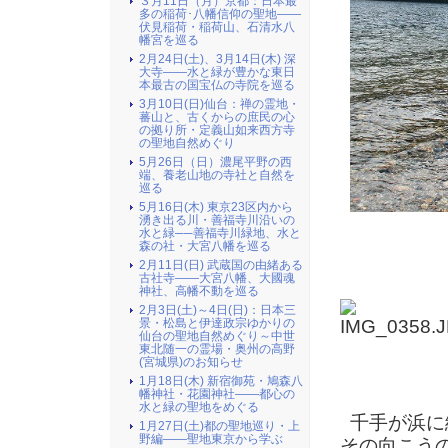
３月11日（月）京都：日本最
多の稲荷･八幡信仰の聖地――
伏見稲荷・稲荷山、石清水八
幡宮を巡る
2月24日(土)、3月14日(木) 深
大寺――水と緑が豊かな東日
本最古の国宝仏の寺院を巡る
3月10日(日)仙台：禅の霊地・
蕃山と、古くからの庶民の心
の拠り所・定義山如来西方寺
の聖地自然めぐり
5月26日（日）濃尾平野の西
端、養老山地の寺社と自然を
巡る
5月16日(木) 東京23区内から
湧き出る川・善福寺川沿いの
水と緑──善福寺川緑地、水と
森の社・大宮八幡を巡る
2月11日(日) 武蔵国の由緒ある
古社寺――大宮八幡、大國魂
神社、高幡不動を巡る
2月3日(土)～4日(日)：日本三
景・松島と伊達政宗ゆかりの
仙台の聖地自然めぐり～中世
東北随一の霊場・奥州の高野
(宮城県)のお知らせ
1月18日(木) 新宿御苑・鳩森八
幡神社・花園神社――都心の
水と緑の聖地をめぐる
千手が浜に
1月27日(土)都の聖地巡り・上
野編――聖地東京から学ぶ
その向こう