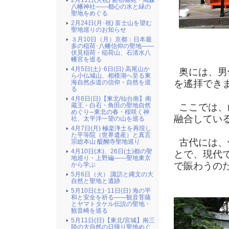
2月11日(火祝) 新宿御苑・鳩森
八幡神社――都心の水と緑の
聖地をめぐる
2月24日(月･祝) 富士山を望む
聖地巡りのお知らせ
３月10日（月）京都：日本最
（ 二
多の稲荷･八幡信仰の聖地――
伏見稲荷・稲荷山、石清水八
幡宮を巡る
4月5日(土)･6日(日) 高尾山か
奥には、男
ら小仏城山、相模湖へ至る東
を遙拝でき
海自然歩道の信仰・自然を巡
る
4月6日(日)【東北/仙台南】南
ここでは、
蔵王・白石・角田の聖地自然
めぐり─東北の春・桜咲く神
融合してい
社、太平洋一望の山を巡る
4月7日(月) 極楽浄土を再現し
た平等院（世界遺産）と真言
古代には、
宗総本山 醍醐寺聖地巡り
4月10日(木)、26日(土)都の聖
とで、現代
地巡り・上野編――聖地東京
で賑わうの
から学ぶ
5月6日（火） 諏訪と縄文の大
自然と聖地と遺跡
5月10日(土)･11日(日) 海の平
和と安全を祈る――観音菩薩
とヤマトタケル伝説の聖地・
観音崎を巡る
5月11日(日)【東北/宮城】南三
陸の大自然の日帰り聖地めぐ