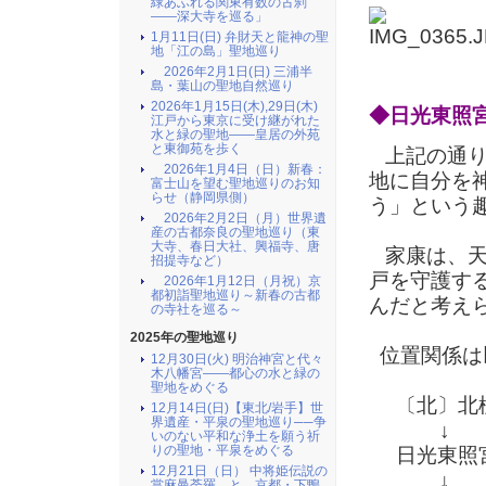
緑あふれる関東有数の古刹
――深大寺を巡る」
1月11日(日) 弁財天と龍神の聖
地「江の島」聖地巡り
2026年2月1日(日) 三浦半
（ 奥
島・葉山の聖地自然巡り
2026年1月15日(木),29日(木)
◆日光東照
江戸から東京に受け継がれた
水と緑の聖地――皇居の外苑
と東御苑を歩く
上記の通り
2026年1月4日（日）新春：
地に自分を
富士山を望む聖地巡りのお知
らせ（静岡県側）
う」という
2026年2月2日（月）世界遺
産の古都奈良の聖地巡り（東
大寺、春日大社、興福寺、唐
家康は、天
招提寺など）
戸を守護す
2026年1月12日（月祝）京
都初詣聖地巡り～新春の古都
んだと考え
の寺社を巡る～
2025年の聖地巡り
位置関係は
12月30日(火) 明治神宮と代々
木八幡宮――都心の水と緑の
聖地をめぐる
〔北〕北極
12月14日(日)【東北/岩手】世
界遺産・平泉の聖地巡り──争
↓
いのない平和な浄土を願う祈
りの聖地・平泉をめぐる
日光東照宮
12月21日（日） 中将姫伝説の
↓
當麻曼荼羅 と 京都・下鴨