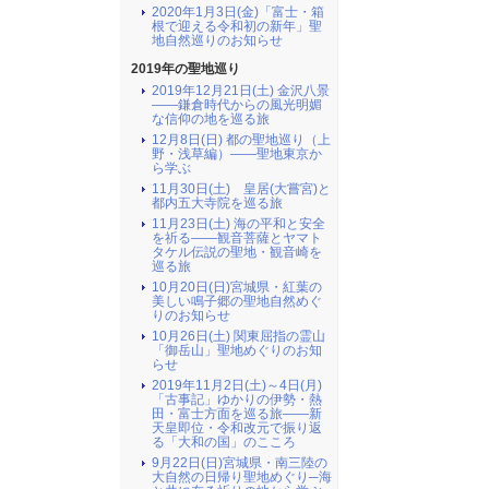
2020年1月3日(金)「富士・箱
根で迎える令和初の新年」聖
地自然巡りのお知らせ
2019年の聖地巡り
2019年12月21日(土) 金沢八景
――鎌倉時代からの風光明媚
な信仰の地を巡る旅
12月8日(日) 都の聖地巡り（上
野・浅草編）――聖地東京か
ら学ぶ
11月30日(土) 皇居(大嘗宮)と
都内五大寺院を巡る旅
11月23日(土) 海の平和と安全
を祈る――観音菩薩とヤマト
タケル伝説の聖地・観音崎を
巡る旅
10月20日(日)宮城県・紅葉の
美しい鳴子郷の聖地自然めぐ
りのお知らせ
10月26日(土) 関東屈指の霊山
「御岳山」聖地めぐりのお知
らせ
2019年11月2日(土)～4日(月)
「古事記」ゆかりの伊勢・熱
田・富士方面を巡る旅――新
天皇即位・令和改元で振り返
る「大和の国」のこころ
9月22日(日)宮城県・南三陸の
大自然の日帰り聖地めぐり─海