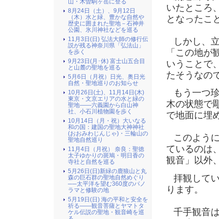
山・木曽駒ヶ岳に登る
いたところ
8月24日（土）、9月12日
となったこ
（木）水と緑、豊かな自然や
歴史に囲まれた聖地－石神井
公園、氷川神社などを巡る
11月3日(日) 弘法大師の修行伝
しかし、立
説が残る神奈川県「弘法山」
「この地が
を歩く
9月23日(月･休) 富士山五合目
いうことで
と山麓の聖地を巡る
たそうなの
5月6日（月祝）日光、奥日光
自然・聖地巡りのお知らせ
もう一つ珍
10月26日(土)、11月14日(木)
東京・文京エリアの水と緑の
木の状態で
聖地――六義園から白山神
社、小石川植物園を歩く
で地面に埋
10月14日（月・祝）大いなる
和の国：建国の聖地大神神社
(おおみわじんじゃ)・三輪山の
このように
聖地自然巡り
ているのは
11月4日（月祝） 奈良：聖徳
太子ゆかりの斑鳩・明日香の
観音」以外
寺社と自然を巡る
5月26日(日)新緑の鹿狼山と丸
拝観してい
森の巨石群の聖地自然めぐり
──太平洋を望む360度のパノ
ります。
ラマと修験の地
5月19日(日) 海の平和と安全を
祈る――観音菩薩とヤマトタ
千手観音は
ケル伝説の聖地・観音崎を巡
る