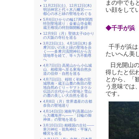
まの中でも
11月23日(土)、12月12日(木)
い顔をして
明治神宮と代々木八幡宮――
都心の水と緑の聖地をめぐる
5月6日ひかりの輪17周年関西
特別聖地巡り：金峯山寺金剛
◆千手が浜
蔵王権現の特別御開帳参拝
12月9日（月）聖徳太子ゆかり
の大阪の寺社を巡る
3月23日(土)、4月18日(木) 多
千手が浜は
摩川沿いの水と緑の聖地を歩
く――多摩川浅間神社から古
たいへん美
墳地帯を経て、等々力不動尊
へ
日光開山の
4月7日(日) 高尾山から小仏城
山、相模湖へ至る東海自然歩
得したと伝
道の信仰・自然を巡る
とから、「
4月7日(日)、桜咲く初春の宮
城県南・蔵王山麓の角田の聖
う意味では
地自然めぐり～ヤマトタケル
伝説の古代からの聖地と雪山
です。
の麓の美しい大自然を巡る
4月8日（月）世界遺産の古都
奈良の聖地巡り
4月14日(日) 湘南平(高麗山)か
ら大磯海岸へ――「日輪の御
神体」の聖地を巡る
3月10日(日) 相模国の古社――
寒川神社・前鳥神社・平塚八
幡宮を巡る