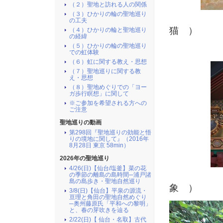
（２）聖地と訪れる人の関係
（３）ひかりの輪の聖地巡り
の工夫
猫 ）
（４）ひかりの輪と聖地巡り
の経緯
（５）ひかりの輪の聖地巡り
での虹体験
（６）虹に関する教え・思想
（７）聖地巡りに関する教
え・思想
（８）聖地めぐりでの「ヨー
ガ歩行瞑想」に関して
※ご参加を希望される方への
ご注意
聖地巡りの動画
第298回『聖地巡りの効能と悟
りの境地に関して』（2016年
8月28日 東京 58min）
2026年の聖地巡り
4/26(日)【仙台/塩釜】菜の花
の季節の離島の島時間─浦戸諸
島の島歩き・聖地自然巡り
象 ）
3/8(日)【仙台】平泉の源流・
亘理と角田の聖地自然めぐり
─奥州藤原氏「平和への黎明」
と、春の芽吹きを辿る
2/22(日)【 仙台・名取】古代