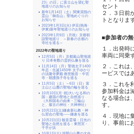
23）の日」に富士山を望む聖
セント
地巡りのお知らせ
２．３日前
新年1月14日（土）関東屈指の
霊山「御岳山」聖地めぐりの
トとなりま
お知らせ
2023年1月3日(火) 伊豆(熱海･
伊東)新年聖地巡りのお知らせ
2023年1月9日（月祝）京都初
■参加者の
詣聖地巡り ～新春の古都の
寺社を巡る～
１．出発時
2022年の聖地巡り
車両に同乗
12月5日（月）京都嵐山聖地巡
り 日本有数の霊的仏像を巡る
２．これは
11月14日（月）聖徳太子1400
年忌・生誕1450年 太子ゆかり
ービスでは
の法隆寺夢殿 救世観音・中宮
寺・朝護孫子寺を巡る
３．これを
11月5日（土）～6日（日）富
士山と山麓の聖地の輪を巡る
参加料金は
10月10日(月･祝)大いなる和の
なる場合は
国：建国の聖地と自然巡り
（大和国名の由来・三輪山
す。
と、最古の神社・大神神社）
10月22日(土)鎌倉新仏教・神
仏習合の聖地――鎌倉を巡る
４．現地に
10月2日(日) 観音霊場：日光の
り、事前に
聖地と自然を巡る：東照宮・
千手が浜
10月1日(土) 浅間山山麓の大自