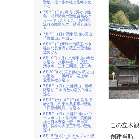
聖地・比々多神社と聖峰をめ
ぐる
7月7日(日)松島湾に浮かぶ離
島・浦戸諸島の聖地自然めぐ
り──ゆったりした「島時間」
流れる離島での、砂浜と森歩
き
7月7日（日）関東屈指の霊山
「御岳山」を巡る
6月9日(日)新緑の南蔵王の神
秘的な長老湖と蔵王の聖地自
然めぐり
6月10日（月）京都東山の寺社
を巡る：八坂神社、知恩院、
清水寺、三十三間堂、建仁寺
6月20日(木) 東京都心の海と山
の聖地――浜離宮・増上寺・
愛宕神社を巡る
7月8日（月）京都嵐山・嵯峨
野巡り 日本有数の霊的仏像を
巡る
8月3日(土)･ 4日(日) 山岳修行
者が集った東京奥多摩の聖地
（ 
「日原鍾乳洞」を巡る
8月5日（月）京都屈指のパワ
ースポット：鞍馬寺・貴船神
社と日本音楽の源「天台声
この立木観
明」発祥の大原三千院の聖地
巡り
創建当時、
8月15日(木) 中央アルプスの聖