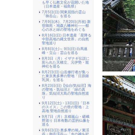
も早く仏教文化が花開いた地
（日本遺産・福島県）
7月5日(日) 関東屈指の霊山
「御岳山」を巡る
7月9日(木)、7月20日(月祝) 新
宿御苑・鳩森八幡神社――都
心の水と緑の聖地をめぐる
8月16日(日) 日本遺産「星降る
中部高地の縄文世界」の自然
聖地巡り
8月8日(土)～ 9日(日) 白馬連
峰・立山：霊山を巡る
8月3日（月）イザナギ伝説に
彩られた天橋立、元伊勢・籠
神社を巡る
8月2日(日) 山岳修行者が集っ
た東京奥多摩の聖地「日原鍾
乳洞」を巡る
8月23日(日)【仙台/気仙沼】海
の聖地・気仙沼と「緑の真
珠」気仙沼大島の聖地自然巡
り
9月12日(土)・13日(日)「日本
のスイス」この世の聖地：上
高地 聖地自然巡り
9月7日（月）京都嵐山・嵯峨
野巡り 日本有数の霊的仏像を
巡る
9月6日(日) 奥多摩の鳩ノ巣渓
谷・御岳渓谷―「水の神を祀