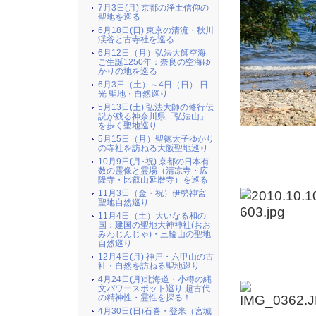
7月3日(月) 京都の浄土信仰の
聖地を巡る
6月18日(日) 東京の清流・秋川
渓谷と古寺社を巡る
6月12日（月）弘法大師空海
ご生誕1250年：奈良の空海ゆ
かりの地を巡る
6月3日（土）～4日（日） 日
光 聖地・自然巡り
5月13日(土) 弘法大師の修行伝
説が残る神奈川県「弘法山」
を歩く聖地巡り
5月15日（月）聖徳太子ゆかり
の寺社を訪ねる大阪聖地巡り
10月9日(月･祝) 京都の日本有
数の霊像と霊場（清凉寺・広
隆寺・比叡山延暦寺）を巡る
11月3日（金・祝）伊勢神宮
聖地自然巡り
11月4日（土）大いなる和の
国：建国の聖地大神神社(おお
みわじんじゃ)・三輪山の聖地
自然巡り
12月4日(月) 神戸・六甲山の古
社・自然を訪ねる聖地巡り
4月24日(月)北海道・小樽の縄
文パワースポット巡り 超古代
の精神性・霊性を探る！
4月30日(日)石巻・登米（宮城