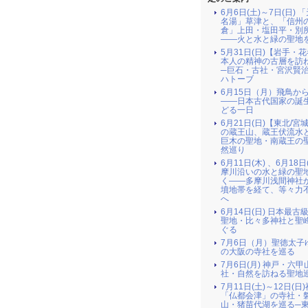
6月6日(土)～7日(日) 
名湯」草津と、「信州
倉」上田・塩田平・別
――火と水と緑の聖地
5月31日(日)【岩手・
本人の精神の古層を訪
─巨石・古社・宮沢賢
ハトーブ
6月15日（月）飛鳥か
――日本古代国家の誕
どる一日
6月21日(日)【東北/宮
の蔵王山、蔵王伏流水
巨木の聖地・南蔵王の
然巡り
6月11日(木) 、6月18日
摩川沿いの水と緑の聖
く――多摩川浅間神社
墳地帯を経て、等々力
へ
6月14日(日) 日本最古
聖地・比々多神社と聖
ぐる
7月6日（月）聖徳太子
の大阪の寺社を巡る
7月6日(月) 神戸・六
社・自然を訪ねる聖地
7月11日(土)～12日(日
「仏都会津」の寺社・
山・猪苗代湖を巡る─