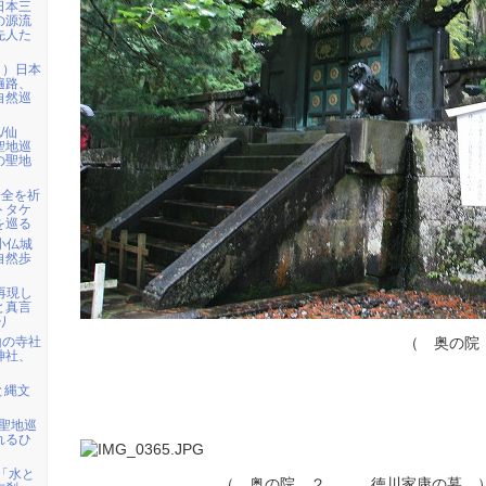
日本三
の源流
先人た
日）日本
遍路、
自然巡
/仙
聖地巡
の聖地
安全を祈
トタケ
を巡る
ら小仏城
自然歩
を再現し
と真言
り
山の寺社
（ 奥の院 １
神社、
と縄文
・聖地巡
れるひ
)「水と
（ 奥の院 ２ 徳川家康の墓 