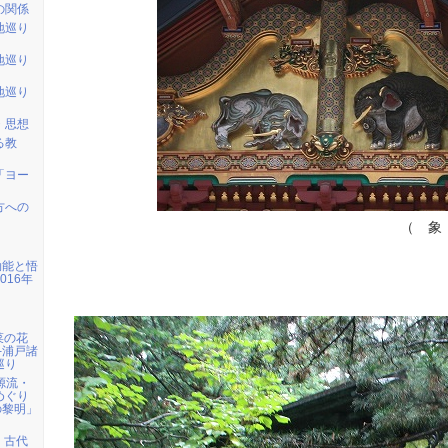
の関係
地巡り
地巡り
地巡り
・思想
る教
「ヨー
方への
（ 象 
効能と悟
016年
】菜の花
─浦戸諸
巡り
の源流・
めぐり
の黎明」
取】古代