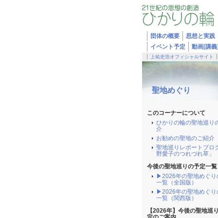
団体の概要
思想と実践
イベント予定
動画[講義
上祐史浩オフィシャルサイト
聖地めぐり
このコーナーについて
ひかりの輪の聖地巡り
介
お勧めの聖地のご紹介
聖地巡りレポートブロ
野愛子のつれづれ草」
今後の聖地巡りの予定一覧
▶2026年の聖地めぐ
一覧（全国版）
▶2026年の聖地めぐ
一覧（関西版）
【2026年】今後の聖地巡
定のご案内