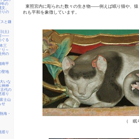
0年の
東照宮内に彫られた数々の生き物――例えば眠り猫や、猿
縄文、
祈りの
れも平和を象徴しています。
プスと鎌
日(土)
宮――
めぐる
日本三
ぐり～
奥州の
 湘南平
へ
の聖地
）大いな
大神神
・古代の
然巡り
) 富士山
らせ
) 熱海・
（ 眠り猫 
地巡り