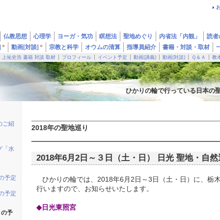
仏教思想
心理学
ヨーガ・気功
瞑想法
聖地めぐり
内省法「内観」
読者
]
*
動画[対談]
*
宗教と科学
オウムの清算
指導員紹介
書籍・対談・取材
上祐史浩 書籍 対談 取材
プロフィール
イベント予定
動画[講義]
動画[対談]
Ｑ＆Ａ
教
ひかりの輪で行っている日本の
のご紹
2018年の聖地巡り
グ「水
2018年6月2日～３日（土・日） 日光 聖地・自
りの予定
ひかりの輪では、2018年6月2日～3日（土・日）に、栃
行いますので、お知らせいたします。
りの予定
◆日光東照宮
りの予