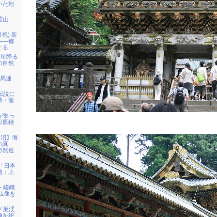
いた地
霊山
月祝) 新
――都
ぐる
「星降る
の自然
白馬連
伝説に
勢・籠
者が集っ
日原鍾
仙沼】海
の真
自然巡
)「日本
地：上
・嵯峨
仏像を
鳩ノ巣渓
神を祀