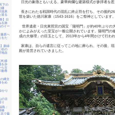
日光の象徴ともいえる、豪華絢爛な建築様式が参拝者を惹
「天下の
の鎌
所温泉
長きにわたる戦国時代の混乱に終止符を打ち、その後約26
を巡る
世を築いた徳川家康（1543-1616）をご祭神としています
花巻】日
ねる旅
世界遺産・日光東照宮の国宝「陽明門」が約40年ぶりの
治のイー
かによみがえった至宝が一般公開されています。陽明門の
ら藤原へ
成の大修理」の目玉として、2013年から4年間かけて行わ
生をた
家康は、自らの遺言に従ってこの地に葬られ、その後、現
城】新緑
と杉の
殿が造営されていきました。
聖地自
(木)多
地を歩
から古
不動尊
級の縄文
峰をめ
ゆかり
甲山の古
巡り
)福島：
磐梯
東北で最