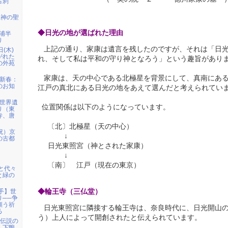
古刹
龍神の聖
◆日光の地が選ばれた理由
三浦半
り
上記の通り、家康は遺言を残したのですが、それは「日光
日(木)
がれた
れ、そして私は平和の守り神となろう」という趣旨があり
の外苑
家康は、天の中心である北極星を背景にして、真南にある
）新春：
のお知
江戸の真北にある日光の地をあえて選んだと考えられてい
）世界遺
位置関係は以下のようになっています。
り（東
寺、唐
〔北〕北極星（天の中心）
祝）京
↓
の古都
日光東照宮（神とされた家康）
↓
〔南〕 江戸（現在の東京）
宮と代々
と緑の
◆輪王寺（三仏堂）
岩手】世
り──争
願う祈
日光東照宮に隣接する輪王寺は、奈良時代に、日光開山の
る
う）上人によって開創されたと伝えられています。
姫伝説の
・下鴨