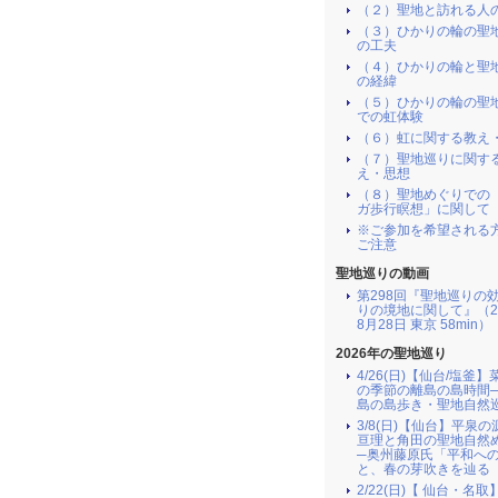
（２）聖地と訪れる人
（３）ひかりの輪の聖
の工夫
（４）ひかりの輪と聖
の経緯
（５）ひかりの輪の聖
での虹体験
（６）虹に関する教え
（７）聖地巡りに関す
え・思想
（８）聖地めぐりでの
ガ歩行瞑想」に関して
※ご参加を希望される
ご注意
聖地巡りの動画
第298回『聖地巡りの
りの境地に関して』（2
8月28日 東京 58min）
2026年の聖地巡り
4/26(日)【仙台/塩釜
の季節の離島の島時間
島の島歩き・聖地自然
3/8(日)【仙台】平泉
亘理と角田の聖地自然
─奥州藤原氏「平和へ
と、春の芽吹きを辿る
2/22(日)【 仙台・名