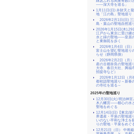
緑あふれる関東有数の
――深大寺を巡る」
1月11日(日) 弁財天と
地「江の島」聖地巡り
2026年2月1日(日) 
島・葉山の聖地自然巡
2026年1月15日(木),29
江戸から東京に受け継
水と緑の聖地――皇居
と東御苑を歩く
2026年1月4日（日
富士山を望む聖地巡り
らせ（静岡県側）
2026年2月2日（月
産の古都奈良の聖地巡
大寺、春日大社、興福
招提寺など）
2026年1月12日（月
都初詣聖地巡り～新春
の寺社を巡る～
2025年の聖地巡り
12月30日(火) 明治神
木八幡宮――都心の水
聖地をめぐる
12月14日(日)【東北/
界遺産・平泉の聖地巡
いのない平和な浄土を
りの聖地・平泉をめぐ
12月21日（日） 中将
當麻曼荼羅 と 京都