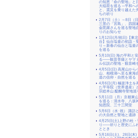
の知恵「命の聖地」と
大稲荷を巡る ─平和へ
と、震災を乗り越えた
ちの祈り
2月7日（土）～8日（
三景の「宮島」、四国
金毘羅さんを巡る聖地
りのお知らせ
1月12日(月/祝日)【東北
台】仙台塩釜の初詣・
り～新春の仙台と塩釜
を巡る
5月10(日) 海の平和と
る――観音菩薩とヤマ
ル伝説の聖地・観音崎
4月5日(日) 高尾山か
山、相模湖へ至る東海
道の信仰・自然を巡る
4月6日(月) 極楽浄土
た平等院（世界遺産）
宗総本山 醍醐寺聖地巡
5月11日（月）京都東
を巡る：清水寺、八坂
知恩院、三十三間堂
5月6日（水･祝） 諏訪
の大自然と聖地と遺跡
4月25日(土)上野の杜
り――祈りと歴史にふ
ととき
5月16日(土)、28日(木