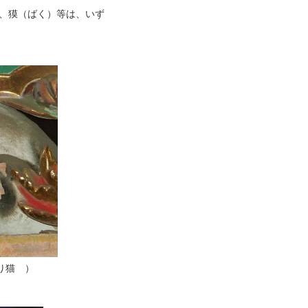
、獏（ばく）等は、いず
）