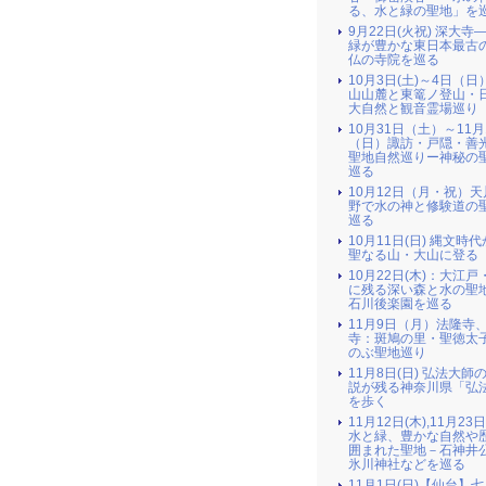
る、水と緑の聖地」を
9月22日(火祝) 深大寺
緑が豊かな東日本最古
仏の寺院を巡る
10月3日(土)～4日（日
山山麓と東篭ノ登山・
大自然と観音霊場巡り
10月31日（土）～11月
（日）諏訪・戸隠・善
聖地自然巡りー神秘の
巡る
10月12日（月・祝）
野で水の神と修験道の
巡る
10月11日(日) 縄文時
聖なる山・大山に登る
10月22日(木)：大江戸
に残る深い森と水の聖地
石川後楽園を巡る
11月9日（月）法隆寺
寺：斑鳩の里・聖徳太
のぶ聖地巡り
11月8日(日) 弘法大師
説が残る神奈川県「弘
を歩く
11月12日(木),11月23
水と緑、豊かな自然や
囲まれた聖地－石神井
氷川神社などを巡る
11月1日(日)【仙台】