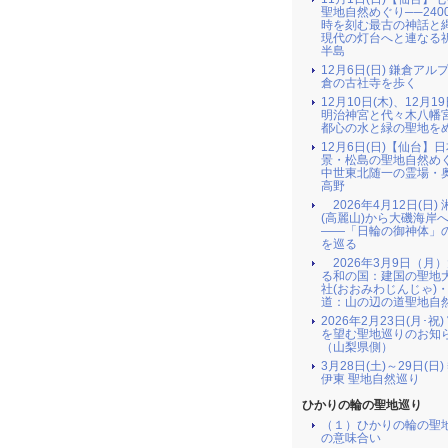
聖地自然めぐり──240
時を刻む最古の神話と
現代の灯台へと連なる
半島
12月6日(日) 鎌倉アル
倉の古社寺を歩く
12月10日(木)、12月19
明治神宮と代々木八幡
都心の水と緑の聖地を
12月6日(日)【仙台】
景・松島の聖地自然め
中世東北随一の霊場・
高野
2026年4月12日(日)
(高麗山)から大磯海岸
――「日輪の御神体」
を巡る
2026年3月9日（月
る和の国：建国の聖地
社(おおみわじんじゃ)
道：山の辺の道聖地自
2026年2月23日(月･祝
を望む聖地巡りのお知
（山梨県側）
3月28日(土)～29日(日
伊東 聖地自然巡り
ひかりの輪の聖地巡り
（１）ひかりの輪の聖
の意味合い