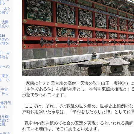
巡る
――水と
の国宝
）浅間
日光の
1日
光寺の
聖地を
天川・吉
聖地を
代からの
・東京
― 小
家康に仕えた天台宗の高僧・天海の説（山王一実神道）に
（本体である仏）を薬師如来とし、神号を東照大権現とす
、中宮
子をし
形態で祭られています。
の修行伝
ここでは、それまでの戦乱の世を鎮め、世界史上類例のな
法山」
戸時代を築いた家康は、「平和をもたらした神」として位
日(月祝)
歴史に
戦争や内乱を鎮めて社会の安定を実現するといわれる薬師
公園、
れている理由は、そこにあるといえます。
七ヶ浜の