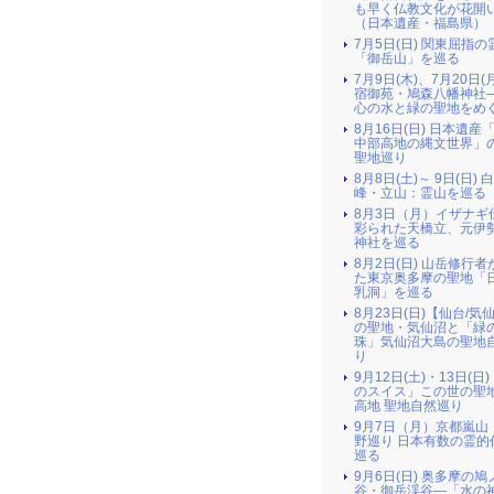
も早く仏教文化が花開
（日本遺産・福島県）
7月5日(日) 関東屈指の
「御岳山」を巡る
7月9日(木)、7月20日(
宿御苑・鳩森八幡神社
心の水と緑の聖地をめ
8月16日(日) 日本遺産
中部高地の縄文世界」
聖地巡り
8月8日(土)～ 9日(日) 
峰・立山：霊山を巡る
8月3日（月）イザナギ
彩られた天橋立、元伊
神社を巡る
8月2日(日) 山岳修行
た東京奥多摩の聖地「
乳洞」を巡る
8月23日(日)【仙台/気
の聖地・気仙沼と「緑
珠」気仙沼大島の聖地
り
9月12日(土)・13日(日
のスイス」この世の聖
高地 聖地自然巡り
9月7日（月）京都嵐山
野巡り 日本有数の霊的
巡る
9月6日(日) 奥多摩の
谷・御岳渓谷―「水の