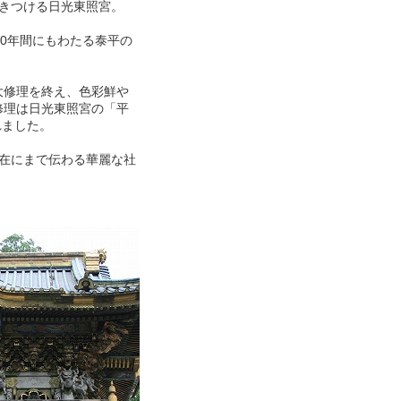
きつける日光東照宮。
0年間にもわたる泰平の
。
大修理を終え、色彩鮮や
修理は日光東照宮の「平
れました。
在にまで伝わる華麗な社