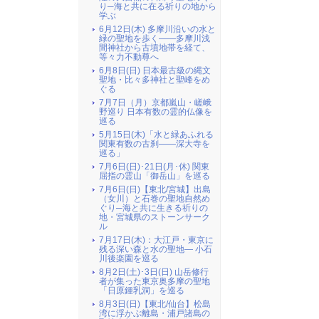
り─海と共に在る祈りの地から
学ぶ
6月12日(木) 多摩川沿いの水と
緑の聖地を歩く――多摩川浅
間神社から古墳地帯を経て、
等々力不動尊へ
6月8日(日) 日本最古級の縄文
聖地・比々多神社と聖峰をめ
ぐる
7月7日（月）京都嵐山・嵯峨
野巡り 日本有数の霊的仏像を
巡る
5月15日(木)「水と緑あふれる
関東有数の古刹――深大寺を
巡る」
7月6日(日)･21日(月･休) 関東
屈指の霊山「御岳山」を巡る
7月6日(日)【東北/宮城】出島
（女川）と石巻の聖地自然め
ぐり─海と共に生きる祈りの
地・宮城県のストーンサーク
ル
7月17日(木)：大江戸・東京に
残る深い森と水の聖地― 小石
川後楽園を巡る
8月2日(土)･3日(日) 山岳修行
者が集った東京奥多摩の聖地
「日原鍾乳洞」を巡る
8月3日(日)【東北/仙台】松島
湾に浮かぶ離島・浦戸諸島の