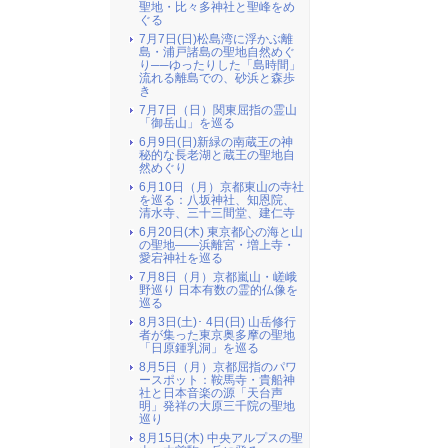
聖地・比々多神社と聖峰をめ
ぐる
7月7日(日)松島湾に浮かぶ離
島・浦戸諸島の聖地自然めぐ
り──ゆったりした「島時間」
流れる離島での、砂浜と森歩
き
7月7日（日）関東屈指の霊山
「御岳山」を巡る
6月9日(日)新緑の南蔵王の神
秘的な長老湖と蔵王の聖地自
然めぐり
6月10日（月）京都東山の寺社
を巡る：八坂神社、知恩院、
清水寺、三十三間堂、建仁寺
6月20日(木) 東京都心の海と山
の聖地――浜離宮・増上寺・
愛宕神社を巡る
7月8日（月）京都嵐山・嵯峨
野巡り 日本有数の霊的仏像を
巡る
8月3日(土)･ 4日(日) 山岳修行
者が集った東京奥多摩の聖地
「日原鍾乳洞」を巡る
8月5日（月）京都屈指のパワ
ースポット：鞍馬寺・貴船神
社と日本音楽の源「天台声
明」発祥の大原三千院の聖地
巡り
8月15日(木) 中央アルプスの聖