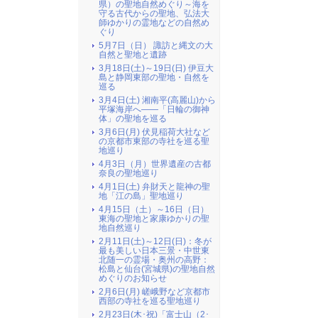
県）の聖地自然めぐり～海を
守る古代からの聖地、弘法大
師ゆかりの霊地などの自然め
ぐり
5月7日（日） 諏訪と縄文の大
自然と聖地と遺跡
3月18日(土)～19日(日) 伊豆大
島と静岡東部の聖地・自然を
巡る
3月4日(土) 湘南平(高麗山)から
平塚海岸へ――「日輪の御神
体」の聖地を巡る
3月6日(月) 伏見稲荷大社など
の京都市東部の寺社を巡る聖
地巡り
4月3日（月）世界遺産の古都
奈良の聖地巡り
4月1日(土) 弁財天と龍神の聖
地「江の島」聖地巡り
4月15日（土）～16日（日）
東海の聖地と家康ゆかりの聖
地自然巡り
2月11日(土)～12日(日)：冬が
最も美しい日本三景・中世東
北随一の霊場・奥州の高野：
松島と仙台(宮城県)の聖地自然
めぐりのお知らせ
2月6日(月) 嵯峨野など京都市
西部の寺社を巡る聖地巡り
2月23日(木･祝)「富士山（2･