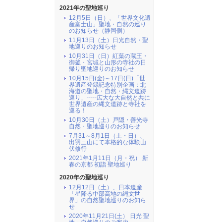
2021年の聖地巡り
12月5日（日）、「世界文化遺
産富士山」聖地・自然の巡り
のお知らせ（静岡側）
11月13日（土）日光自然・聖
地巡りのお知らせ
10月31日（日）紅葉の蔵王・
御釜・宮城と山形の寺社の日
帰り聖地巡りのお知らせ
10月15日(金)～17日(日)「世
界遺産登録記念特別企画：北
海道の聖地・自然・縄文遺跡
巡り」-----広大な大自然と共に
世界遺産の縄文遺跡と寺社を
巡る！
10月30日（土）戸隠・善光寺
自然・聖地巡りのお知らせ
7月31～8月1日（土・日）、
出羽三山にて本格的な体験山
伏修行
2021年1月11日（月・祝） 新
春の京都 初詣 聖地巡り
2020年の聖地巡り
12月12日（土）、日本遺産
「星降る中部高地の縄文世
界」の自然聖地巡りのお知ら
せ
2020年11月21日(土） 日光 聖