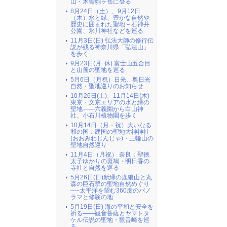
山・木曽駒ヶ岳に登る
8月24日（土）、9月12日
（木）水と緑、豊かな自然や
歴史に囲まれた聖地－石神井
公園、氷川神社などを巡る
11月3日(日) 弘法大師の修行伝
説が残る神奈川県「弘法山」
を歩く
9月23日(月･休) 富士山五合目
と山麓の聖地を巡る
5月6日（月祝）日光、奥日光
自然・聖地巡りのお知らせ
10月26日(土)、11月14日(木)
東京・文京エリアの水と緑の
聖地――六義園から白山神
社、小石川植物園を歩く
10月14日（月・祝）大いなる
和の国：建国の聖地大神神社
(おおみわじんじゃ)・三輪山の
聖地自然巡り
11月4日（月祝） 奈良：聖徳
太子ゆかりの斑鳩・明日香の
寺社と自然を巡る
5月26日(日)新緑の鹿狼山と丸
森の巨石群の聖地自然めぐり
──太平洋を望む360度のパノ
ラマと修験の地
5月19日(日) 海の平和と安全を
祈る――観音菩薩とヤマトタ
ケル伝説の聖地・観音崎を巡
る