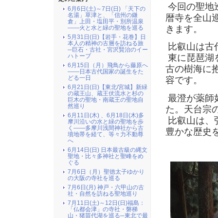
今回の聖地
6月6日(土)～7日(日) 「天下の
名湯」草津と、「信州の鎌
暦寺を全山
倉」上田・塩田平・別所温泉
きます。
――火と水と緑の聖地を巡る
5月31日(日)【岩手・花巻】日
本人の精神の古層を訪ねる旅
比叡山は古
─巨石・古社・宮沢賢治のイー
ハトーブ
東に琵琶湖
6月15日（月）飛鳥から藤原へ
古の樹海に
――日本古代国家の誕生をた
どる一日
容です。
6月21日(日)【東北/宮城】新緑
の蔵王山、蔵王伏流水と杉の
最澄が薬師
巨木の聖地・南蔵王の聖地自
然巡り
た。天台宗
6月11日(木) 、6月18日(木)多
比叡山は、
摩川沿いの水と緑の聖地を歩
く――多摩川浅間神社から古
豊かな歴史
墳地帯を経て、等々力不動尊
へ
6月14日(日) 日本最古級の縄文
聖地・比々多神社と聖峰をめ
ぐる
7月6日（月）聖徳太子ゆかり
の大阪の寺社を巡る
7月6日(月) 神戸・六甲山の古
社・自然を訪ねる聖地巡り
7月11日(土)～12日(日)福島：
「仏都会津」の寺社・磐梯
山・猪苗代湖を巡る─東北で最