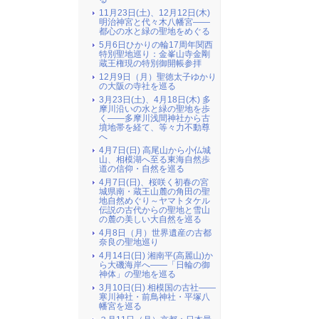
11月23日(土)、12月12日(木)
明治神宮と代々木八幡宮――
都心の水と緑の聖地をめぐる
5月6日ひかりの輪17周年関西
特別聖地巡り：金峯山寺金剛
蔵王権現の特別御開帳参拝
12月9日（月）聖徳太子ゆかり
の大阪の寺社を巡る
3月23日(土)、4月18日(木) 多
摩川沿いの水と緑の聖地を歩
く――多摩川浅間神社から古
墳地帯を経て、等々力不動尊
へ
4月7日(日) 高尾山から小仏城
山、相模湖へ至る東海自然歩
道の信仰・自然を巡る
4月7日(日)、桜咲く初春の宮
城県南・蔵王山麓の角田の聖
地自然めぐり～ヤマトタケル
伝説の古代からの聖地と雪山
の麓の美しい大自然を巡る
4月8日（月）世界遺産の古都
奈良の聖地巡り
4月14日(日) 湘南平(高麗山)か
ら大磯海岸へ――「日輪の御
神体」の聖地を巡る
3月10日(日) 相模国の古社――
寒川神社・前鳥神社・平塚八
幡宮を巡る