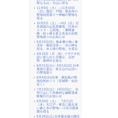
聖なる山・大山に登る
11月9日（土）～11月10日
（日）諏訪・戸隠・善光寺の
聖地自然巡りー神秘の聖地を
巡る
10月5日（土）～6日（日）日
本屈指の山岳景勝地「日本の
スイス・上高地」・乗鞍連
峰：剣ヶ峰＆富士見岳の自然
聖地巡りのお知らせ
9月15日(日）奥多摩の鳩ノ巣
渓谷・御岳渓谷―「水の神を
祀る、水と緑の聖地」を巡る
9月16日（月・祝）イザナギ伝
説に彩られた天橋立、元伊
勢・籠神社を巡る
8月31日(土)～9月1日(日) 日本
最高の霊山・富士山の山頂へ
の聖地巡り
8月4日(日)石巻・奥松島の聖
地自然めぐり（宮城県・仙台
近く）
7月13日(土)・14日(日)に、出
羽三山にて本格的な修験道体
験修行のお知らせ
6月29日（土）、7月11日
（木）大江戸・東京に残る深
い森と水の聖地― 小石川後楽
園を巡る
6月29日(土) 日本最古級の縄文