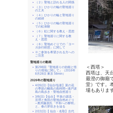
（２）聖地と訪れる人の関係
（３）ひかりの輪の聖地巡り
の工夫
（４）ひかりの輪と聖地巡り
の経緯
（５）ひかりの輪の聖地巡り
での虹体験
（６）虹に関する教え・思想
（７）聖地巡りに関する教
え・思想
（８）聖地めぐりでの「ヨー
ガ歩行瞑想」に関して
※ご参加を希望される方への
ご注意
聖地巡りの動画
＜西塔＞
第298回『聖地巡りの効能と悟
りの境地に関して』（2016年
西塔は、天
8月28日 東京 58min）
最澄の御廟
2026年の聖地巡り
堂）です。
4/26(日)【仙台/塩釜】菜の花
の季節の離島の島時間─浦戸諸
場もありま
島の島歩き・聖地自然巡り
3/8(日)【仙台】平泉の源流・
亘理と角田の聖地自然めぐり
─奥州藤原氏「平和への黎明」
と、春の芽吹きを辿る
2/22(日)【 仙台・名取】古代