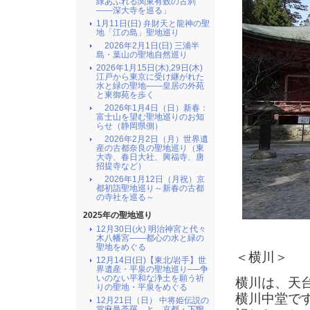
緑あふれる関東有数の古刹
――深大寺を巡る」
1月11日(日) 弁財天と龍神の聖
地「江の島」聖地巡り
2026年2月1日(日) 三浦半
島・葉山の聖地自然巡り
2026年1月15日(木),29日(木)
江戸から東京に受け継がれた
水と緑の聖地――皇居の外苑
と東御苑を歩く
2026年1月4日（日）新春：
富士山を望む聖地巡りのお知
らせ（静岡県側）
2026年2月2日（月）世界遺
産の古都奈良の聖地巡り（東
大寺、春日大社、興福寺、唐
招提寺など）
2026年1月12日（月祝）京
都初詣聖地巡り～新春の古都
の寺社を巡る～
2025年の聖地巡り
12月30日(火) 明治神宮と代々
木八幡宮――都心の水と緑の
聖地をめぐる
＜横川＞
12月14日(日)【東北/岩手】世
界遺産・平泉の聖地巡り──争
いのない平和な浄土を願う祈
横川は、天
りの聖地・平泉をめぐる
横川中堂で
12月21日（日） 中将姫伝説の
當麻曼荼羅 と 京都・下鴨