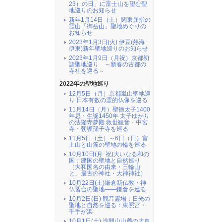
23）の日」に富士山を望む聖
地巡りのお知らせ
新年1月14日（土）関東屈指の
霊山「御岳山」聖地めぐりの
お知らせ
2023年1月3日(火) 伊豆(熱海･
伊東)新年聖地巡りのお知らせ
2023年1月9日（月祝）京都初
詣聖地巡り ～新春の古都の
寺社を巡る～
2022年の聖地巡り
12月5日（月）京都嵐山聖地巡
り 日本有数の霊的仏像を巡る
11月14日（月）聖徳太子1400
年忌・生誕1450年 太子ゆかり
の法隆寺夢殿 救世観音・中宮
寺・朝護孫子寺を巡る
11月5日（土）～6日（日）富
士山と山麓の聖地の輪を巡る
10月10日(月･祝)大いなる和の
国：建国の聖地と自然巡り
（大和国名の由来・三輪山
と、最古の神社・大神神社）
10月22日(土)鎌倉新仏教・神
仏習合の聖地――鎌倉を巡る
10月2日(日) 観音霊場：日光の
聖地と自然を巡る：東照宮・
千手が浜
10月1日(土) 浅間山山麓の大自