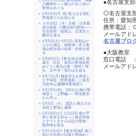
2月11日(火祝) 新宿御苑・鳩森
●名古屋支部
八幡神社――都心の水と緑の
聖地をめぐる
◎名古屋支
2月24日(月･祝) 富士山を望む
聖地巡りのお知らせ
住所：愛知
３月10日（月）京都：日本最
携帯電話：
多の稲荷･八幡信仰の聖地――
伏見稲荷・稲荷山、石清水八
メールアド
幡宮を巡る
名古屋ブロ
4月5日(土)･6日(日) 高尾山か
ら小仏城山、相模湖へ至る東
海自然歩道の信仰・自然を巡
●大阪教室
る
窓口電話 
4月6日(日)【東北/仙台南】南
蔵王・白石・角田の聖地自然
メールアドレ
めぐり─東北の春・桜咲く神
社、太平洋一望の山を巡る
4月7日(月) 極楽浄土を再現し
た平等院（世界遺産）と真言
宗総本山 醍醐寺聖地巡り
4月10日(木)、26日(土)都の聖
地巡り・上野編――聖地東京
から学ぶ
5月6日（火） 諏訪と縄文の大
自然と聖地と遺跡
5月10日(土)･11日(日) 海の平
和と安全を祈る――観音菩薩
とヤマトタケル伝説の聖地・
観音崎を巡る
5月11日(日)【東北/宮城】南三
陸の大自然の日帰り聖地めぐ