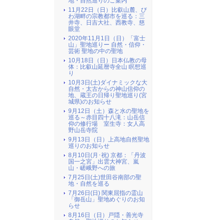
地・自然巡りのご案内
11月22日（日）比叡山麓、び
わ湖畔の宗教都市を巡る：三
井寺、日吉大社、西教寺、慈
眼堂
2020年11月1日（日）「富士
山」聖地巡りー 自然・信仰・
芸術 聖地の中の聖地
10月18日（日）日本仏教の母
体：比叡山延暦寺全山 瞑想巡
り
10月3日(土)ダイナミックな大
自然・太古からの神山信仰の
地、蔵王の日帰り聖地巡り(宮
城県)のお知らせ
9月12日（土）森と水の聖地を
巡る～赤目四十八滝：山岳信
仰の修行場 室生寺：女人高
野山岳寺院
9月13日（日）上高地自然聖地
巡りのお知らせ
8月10日(月･祝) 京都：「丹波
国一之宮」出雲大神宮、嵐
山・嵯峨野への旅
7月25日(土)世田谷南部の聖
地・自然を巡る
7月26日(日) 関東屈指の霊山
「御岳山」聖地めぐりのお知
らせ
8月16日（日）戸隠・善光寺