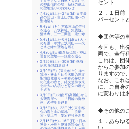
ナミックな大自然・太古から
セント
の神山信仰の地・新緑の蔵王
の聖地巡りのお知らせ
２．１日前
7月26日(土)～27日(日) 日本最
高の霊山・富士山の山頂への
パーセント
聖地巡り
6月9日（月）京都東山の寺社
を巡る：八坂神社、知恩院、
清水寺、三十三間堂、建仁寺
◆団体等の
5月31日(土)～6月1日(日) 天下
の名湯・草津と浅間山――火
今回も、出
と水と緑の聖地を巡る
4月20日(日)鎌倉新仏教・神仏
両で、全行
習合の聖地――鎌倉を巡る
これは、団
3月29日(土)～30日(日) 熱海・
伊東 聖地自然巡り
からご参加
3月9日(日)【東北/仙台】禅の
りますので
霊地・蕃山と仙台名取の縄文
聖地自然巡り～初春の芽吹き
なお、これ
の低山の森と、縄文遺跡や東
北最大の古墳など悠久の歴史
に、ご自身
を巡る
に変わりは
3月9日(日) 湘南平(高麗山)から
大磯海岸へ――「日輪の御神
体」の聖地を巡る
3月6日(木)、22日(土) 東京都
◆その他の
心の海と山の聖地――浜離
宮・増上寺・愛宕神社を巡る
１．あらゆ
2月15日(土)～16日(日)：日本
三景・松島と伊達政宗ゆかり
い。
の仙台の聖地自然めぐり～中