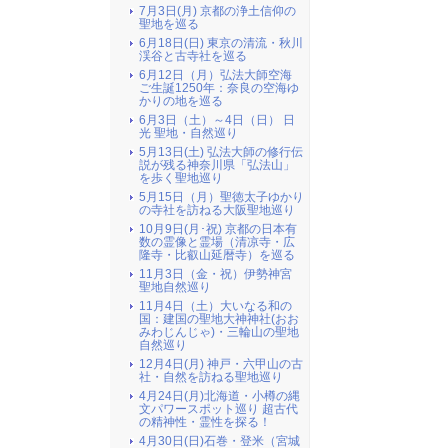
7月3日(月) 京都の浄土信仰の
聖地を巡る
6月18日(日) 東京の清流・秋川
渓谷と古寺社を巡る
6月12日（月）弘法大師空海
ご生誕1250年：奈良の空海ゆ
かりの地を巡る
6月3日（土）～4日（日） 日
光 聖地・自然巡り
5月13日(土) 弘法大師の修行伝
説が残る神奈川県「弘法山」
を歩く聖地巡り
5月15日（月）聖徳太子ゆかり
の寺社を訪ねる大阪聖地巡り
10月9日(月･祝) 京都の日本有
数の霊像と霊場（清凉寺・広
隆寺・比叡山延暦寺）を巡る
11月3日（金・祝）伊勢神宮
聖地自然巡り
11月4日（土）大いなる和の
国：建国の聖地大神神社(おお
みわじんじゃ)・三輪山の聖地
自然巡り
12月4日(月) 神戸・六甲山の古
社・自然を訪ねる聖地巡り
4月24日(月)北海道・小樽の縄
文パワースポット巡り 超古代
の精神性・霊性を探る！
4月30日(日)石巻・登米（宮城