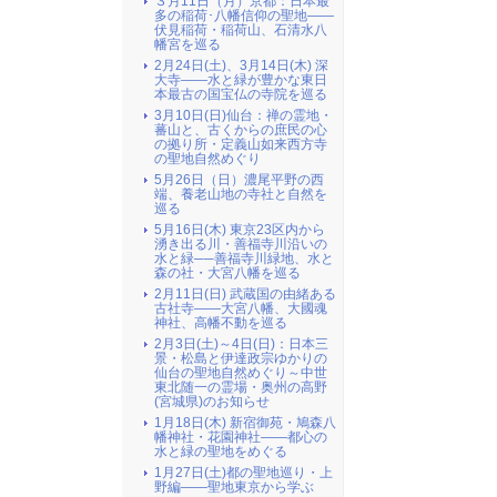
３月11日（月）京都：日本最
多の稲荷･八幡信仰の聖地――
伏見稲荷・稲荷山、石清水八
幡宮を巡る
2月24日(土)、3月14日(木) 深
大寺――水と緑が豊かな東日
本最古の国宝仏の寺院を巡る
3月10日(日)仙台：禅の霊地・
蕃山と、古くからの庶民の心
の拠り所・定義山如来西方寺
の聖地自然めぐり
5月26日（日）濃尾平野の西
端、養老山地の寺社と自然を
巡る
5月16日(木) 東京23区内から
湧き出る川・善福寺川沿いの
水と緑──善福寺川緑地、水と
森の社・大宮八幡を巡る
2月11日(日) 武蔵国の由緒ある
古社寺――大宮八幡、大國魂
神社、高幡不動を巡る
2月3日(土)～4日(日)：日本三
景・松島と伊達政宗ゆかりの
仙台の聖地自然めぐり～中世
東北随一の霊場・奥州の高野
(宮城県)のお知らせ
1月18日(木) 新宿御苑・鳩森八
幡神社・花園神社――都心の
水と緑の聖地をめぐる
1月27日(土)都の聖地巡り・上
野編――聖地東京から学ぶ