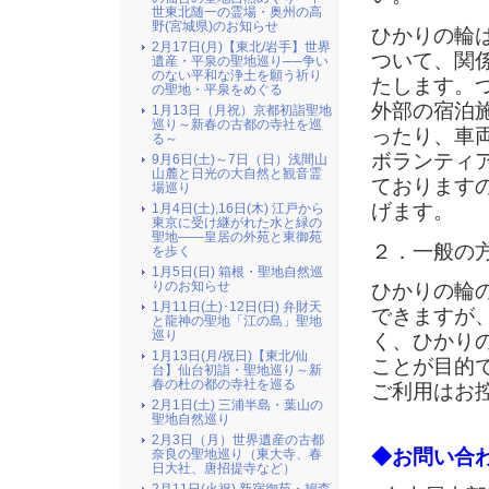
世東北随一の霊場・奥州の高
野(宮城県)のお知らせ
ひかりの輪
2月17日(月)【東北/岩手】世界
ついて、関
遺産・平泉の聖地巡り──争い
のない平和な浄土を願う祈り
たします。
の聖地・平泉をめぐる
外部の宿泊
1月13日（月祝）京都初詣聖地
巡り～新春の古都の寺社を巡
ったり、車
る～
ボランティ
9月6日(土)～7日（日）浅間山
山麓と日光の大自然と観音霊
ております
場巡り
げます。
1月4日(土),16日(木) 江戸から
東京に受け継がれた水と緑の
聖地――皇居の外苑と東御苑
２．一般の
を歩く
1月5日(日) 箱根・聖地自然巡
りのお知らせ
ひかりの輪
1月11日(土)･12日(日) 弁財天
できますが
と龍神の聖地「江の島」聖地
巡り
く、ひかり
1月13日(月/祝日)【東北/仙
ことが目的
台】仙台初詣・聖地巡り～新
春の杜の都の寺社を巡る
ご利用はお
2月1日(土) 三浦半島・葉山の
聖地自然巡り
2月3日（月）世界遺産の古都
◆お問い合
奈良の聖地巡り（東大寺、春
日大社、唐招提寺など）