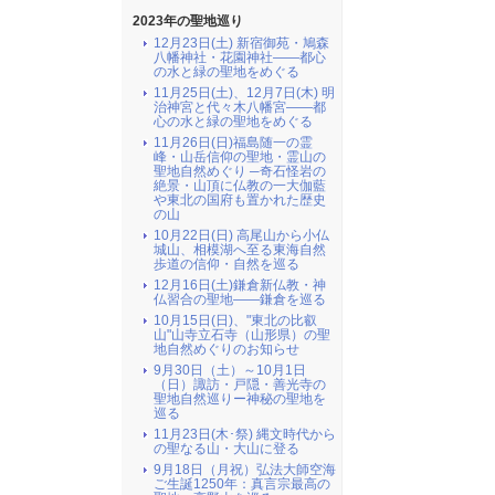
2023年の聖地巡り
12月23日(土) 新宿御苑・鳩森
八幡神社・花園神社――都心
の水と緑の聖地をめぐる
11月25日(土)、12月7日(木) 明
治神宮と代々木八幡宮――都
心の水と緑の聖地をめぐる
11月26日(日)福島随一の霊
峰・山岳信仰の聖地・霊山の
聖地自然めぐり ─奇石怪岩の
絶景・山頂に仏教の一大伽藍
や東北の国府も置かれた歴史
の山
10月22日(日) 高尾山から小仏
城山、相模湖へ至る東海自然
歩道の信仰・自然を巡る
12月16日(土)鎌倉新仏教・神
仏習合の聖地――鎌倉を巡る
10月15日(日)、"東北の比叡
山"山寺立石寺（山形県）の聖
地自然めぐりのお知らせ
9月30日（土）～10月1日
（日）諏訪・戸隠・善光寺の
聖地自然巡りー神秘の聖地を
巡る
11月23日(木･祭) 縄文時代から
の聖なる山・大山に登る
9月18日（月祝）弘法大師空海
ご生誕1250年：真言宗最高の