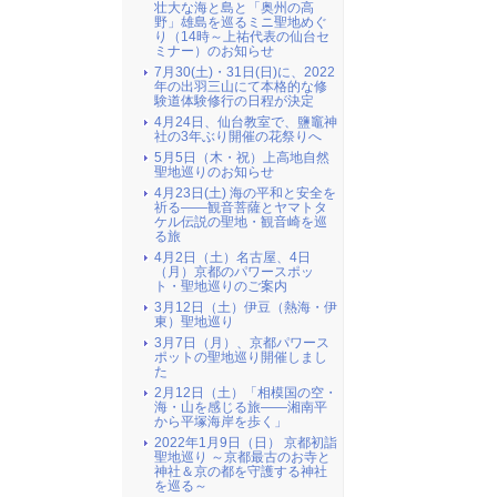
壮大な海と島と「奥州の高
野」雄島を巡るミニ聖地めぐ
り（14時～上祐代表の仙台セ
ミナー）のお知らせ
7月30(土)・31日(日)に、2022
年の出羽三山にて本格的な修
験道体験修行の日程が決定
4月24日、仙台教室で、鹽竈神
社の3年ぶり開催の花祭りへ
5月5日（木・祝）上高地自然
聖地巡りのお知らせ
4月23日(土) 海の平和と安全を
祈る――観音菩薩とヤマトタ
ケル伝説の聖地・観音崎を巡
る旅
4月2日（土）名古屋、4日
（月）京都のパワースポッ
ト・聖地巡りのご案内
3月12日（土）伊豆（熱海・伊
東）聖地巡り
3月7日（月）、京都パワース
ポットの聖地巡り開催しまし
た
2月12日（土）「相模国の空・
海・山を感じる旅――湘南平
から平塚海岸を歩く」
2022年1月9日（日） 京都初詣
聖地巡り ～京都最古のお寺と
神社＆京の都を守護する神社
を巡る～