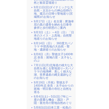
然と観音霊場巡り
9月11日(日)ダイナミックな大
自然・太古からの神山信仰の
地、蔵王の日帰り聖地巡り(宮
城県)のお知らせ
9月17日（土）名古屋：釈迦牟
尼の真の遺骨を納める日泰寺
参拝と歩行瞑想のご案内
9月3日（土）～4日（日）「日
本のスイス・上高地」自然聖
地巡りのお知らせ
8月14日（日）、360度大パノ
ラマ 中部高地の大自然・聖
地・遺跡巡りのお知らせ
8月8日（月）聖徳太子1400年
忌 奈良：斑鳩の里・太子をし
のぶ
7月11日(月)北海道の雄大な大
自然を感じる聖地巡り─大パノ
ラマの地球岬、美しく雄大な
湖、世界遺産の縄文遺跡など
のお知らせ
9月19日（月祝）聖徳太子
1400年忌 奈良：太子ゆかりの
斑鳩・明日香の寺社と自然を
巡る
6月4日(土)～5日(日) 7年に一
度の貴重な機会：諏訪・戸
隠・善光寺の聖地自然めぐり
5月8日(日)日本三景・松島の