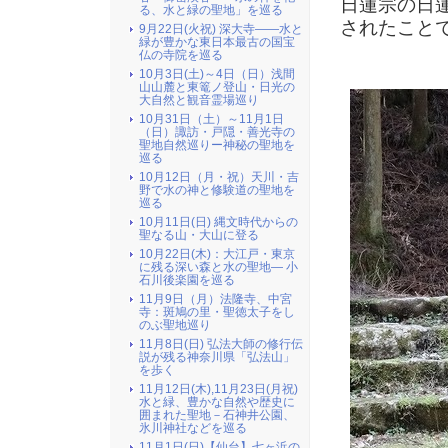
日蓮宗の日
る、水と緑の聖地」を巡る
されたこと
9月22日(火祝) 深大寺――水と
緑が豊かな東日本最古の国宝
仏の寺院を巡る
10月3日(土)～4日（日）浅間
山山麓と東篭ノ登山・日光の
大自然と観音霊場巡り
10月31日（土）～11月1日
（日）諏訪・戸隠・善光寺の
聖地自然巡りー神秘の聖地を
巡る
10月12日（月・祝）天川・吉
野で水の神と修験道の聖地を
巡る
10月11日(日) 縄文時代からの
聖なる山・大山に登る
10月22日(木)：大江戸・東京
に残る深い森と水の聖地― 小
石川後楽園を巡る
11月9日（月）法隆寺、中宮
寺：斑鳩の里・聖徳太子をし
のぶ聖地巡り
11月8日(日) 弘法大師の修行伝
説が残る神奈川県「弘法山」
を歩く
11月12日(木),11月23日(月祝)
水と緑、豊かな自然や歴史に
囲まれた聖地－石神井公園、
氷川神社などを巡る
11月1日(日)【仙台】七ヶ浜の