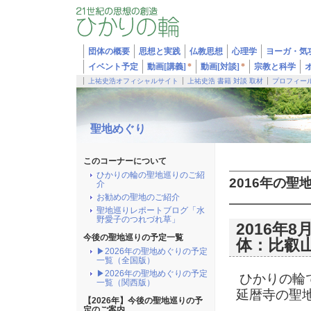
団体の概要
思想と実践
仏教思想
心理学
ヨーガ・気
イベント予定
動画[講義]
*
動画[対談]
*
宗教と科学
上祐史浩オフィシャルサイト
上祐史浩 書籍 対談 取材
プロフィー
聖地めぐり
このコーナーについて
ひかりの輪の聖地巡りのご紹
2016年の聖
介
お勧めの聖地のご紹介
聖地巡りレポートブログ「水
野愛子のつれづれ草」
2016年
今後の聖地巡りの予定一覧
体：比叡
▶2026年の聖地めぐりの予定
一覧（全国版）
▶2026年の聖地めぐりの予定
ひかりの輪
一覧（関西版）
延暦寺の聖
【2026年】今後の聖地巡りの予
定のご案内