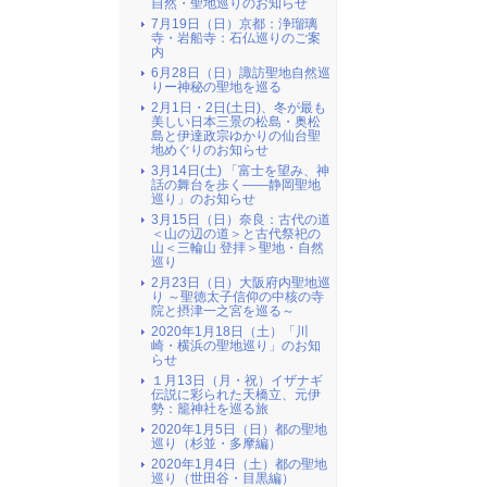
自然・聖地巡りのお知らせ
7月19日（日）京都：浄瑠璃
寺・岩船寺：石仏巡りのご案
内
6月28日（日）諏訪聖地自然巡
りー神秘の聖地を巡る
2月1日・2日(土日)、冬が最も
美しい日本三景の松島・奥松
島と伊達政宗ゆかりの仙台聖
地めぐりのお知らせ
3月14日(土) 「富士を望み、神
話の舞台を歩く――静岡聖地
巡り」のお知らせ
3月15日（日）奈良：古代の道
＜山の辺の道＞と古代祭祀の
山＜三輪山 登拝＞聖地・自然
巡り
2月23日（日）大阪府内聖地巡
り ～聖徳太子信仰の中核の寺
院と摂津一之宮を巡る～
2020年1月18日（土）「川
崎・横浜の聖地巡り」のお知
らせ
１月13日（月・祝）イザナギ
伝説に彩られた天橋立、元伊
勢：籠神社を巡る旅
2020年1月5日（日）都の聖地
巡り（杉並・多摩編）
2020年1月4日（土）都の聖地
巡り（世田谷・目黒編）