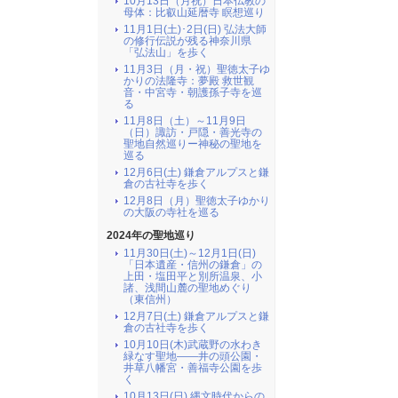
10月13日（月祝）日本仏教の
母体：比叡山延暦寺 瞑想巡り
11月1日(土)･2日(日) 弘法大師
の修行伝説が残る神奈川県
「弘法山」を歩く
11月3日（月・祝）聖徳太子ゆ
かりの法隆寺：夢殿 救世観
音・中宮寺・朝護孫子寺を巡
る
11月8日（土）～11月9日
（日）諏訪・戸隠・善光寺の
聖地自然巡りー神秘の聖地を
巡る
12月6日(土) 鎌倉アルプスと鎌
倉の古社寺を歩く
12月8日（月）聖徳太子ゆかり
の大阪の寺社を巡る
2024年の聖地巡り
11月30日(土)～12月1日(日)
「日本遺産・信州の鎌倉」の
上田・塩田平と別所温泉、小
諸、浅間山麓の聖地めぐり
（東信州）
12月7日(土) 鎌倉アルプスと鎌
倉の古社寺を歩く
10月10日(木)武蔵野の水わき
緑なす聖地――井の頭公園・
井草八幡宮・善福寺公園を歩
く
10月13日(日) 縄文時代からの