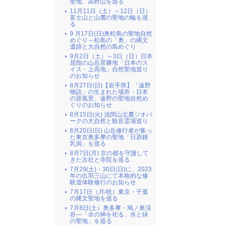
聖地、高野山を巡る
11月11日（土）～12日（日）
富士山と山麓の聖地の輪を巡
る
9 月17日(日)奥松島の聖地自然
めぐり～松島の「奥」の縄文
遺跡と大自然の島めぐり
9月2日（土）～3日（日）日本
屈指の山岳景勝地「日本のス
イス・上高地」自然聖地巡り
のお知らせ
8月27日(日)【岩手県】「遠野
物語」の生まれた場所・日本
の原風景、遠野の聖地自然め
ぐりのお知らせ
8月15日(火) 浅間山北麓ジオパ
ークの大自然と観音霊場巡り
8月20日(日) 山岳修行者が集っ
た東京奥多摩の聖地「日原鍾
乳洞」を巡る
8月7日(月) 京の都を守護して
きた古社と寺院を巡る
7月29(土)・30日(日)に、2023
年の出羽三山にて本格的な修
験道体験修行のお知らせ
7月17日（月/祝）東京・千葉
の縄文聖地を巡る
7月8日(土）奥多摩・鳩ノ巣渓
谷―「水の神を祀る、水と緑
の聖地」を巡る