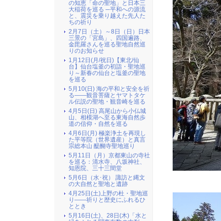
の知恵「命の聖地」と日本三
大稲荷を巡る ─平和への源流
と、震災を乗り越えた先人た
ちの祈り
2月7日（土）～8日（日）日本
三景の「宮島」、四国遍路、
金毘羅さんを巡る聖地自然巡
りのお知らせ
1月12日(月/祝日)【東北/仙
台】仙台塩釜の初詣・聖地巡
り～新春の仙台と塩釜の聖地
を巡る
5月10(日) 海の平和と安全を祈
る――観音菩薩とヤマトタケ
ル伝説の聖地・観音崎を巡る
4月5日(日) 高尾山から小仏城
山、相模湖へ至る東海自然歩
道の信仰・自然を巡る
4月6日(月) 極楽浄土を再現し
た平等院（世界遺産）と真言
宗総本山 醍醐寺聖地巡り
5月11日（月）京都東山の寺社
を巡る：清水寺、八坂神社、
知恩院、三十三間堂
5月6日（水･祝） 諏訪と縄文
の大自然と聖地と遺跡
4月25日(土)上野の杜・聖地巡
り――祈りと歴史にふれるひ
ととき
5月16日(土)、28日(木)「水と