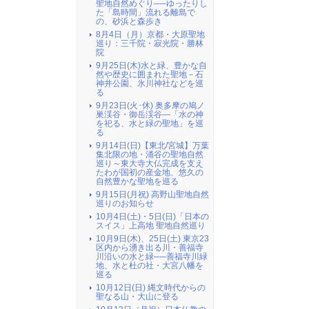
聖地自然めぐり──ゆったりし
た「島時間」流れる離島で
の、砂浜と森歩き
8月4日（月）京都・大原聖地
巡り：三千院・寂光院・勝林
院
9月25日(木)水と緑、豊かな自
然や歴史に囲まれた聖地－石
神井公園、氷川神社などを巡
る
9月23日(火･休) 奥多摩の鳩ノ
巣渓谷・御岳渓谷―「水の神
を祀る、水と緑の聖地」を巡
る
9月14日(日)【東北/宮城】万葉
集北限の地・涌谷の聖地自然
巡り～東大寺大仏完成を支え
たわが国初の産金地、悠久の
自然豊かな聖地を巡る
9月15日(月祝) 高野山聖地自然
巡りのお知らせ
10月4日(土)・5日(日)「日本の
スイス」上高地 聖地自然巡り
10月9日(木)、25日(土) 東京23
区内から湧き出る川・善福寺
川沿いの水と緑──善福寺川緑
地、水と杜の社・大宮八幡を
巡る
10月12日(日) 縄文時代からの
聖なる山・大山に登る