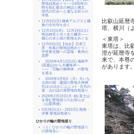
聖地自然めぐり──2400年の
時を刻む最古の神話と縄文、
現代の灯台へと連なる祈りの
半島
比叡山延暦
12月6日(日) 鎌倉アルプスと鎌
倉の古社寺を歩く
塔、横川（
12月10日(木)、12月19日(土)
明治神宮と代々木八幡宮――
＜東塔＞
都心の水と緑の聖地をめぐる
12月6日(日)【仙台】日本三
東塔は、比
景・松島の聖地自然めぐり～
澄が延暦寺
中世東北随一の霊場・奥州の
高野
来で、本尊の
2026年4月12日(日) 湘南平
(高麗山)から大磯海岸へ
があります
――「日輪の御神体」の聖地
を巡る
2026年3月9日（月）大いな
る和の国：建国の聖地大神神
社(おおみわじんじゃ)・古代の
道：山の辺の道聖地自然巡り
2026年2月23日(月･祝) 富士山
を望む聖地巡りのお知らせ
（山梨県側）
3月28日(土)～29日(日) 熱海・
伊東 聖地自然巡り
ひかりの輪の聖地巡り
（１）ひかりの輪の聖地巡り
の意味合い