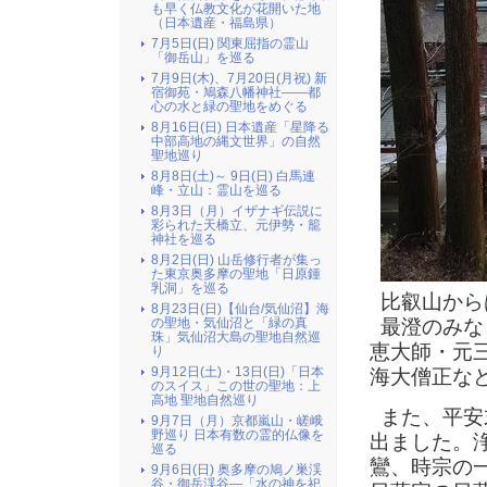
も早く仏教文化が花開いた地
（日本遺産・福島県）
7月5日(日) 関東屈指の霊山
「御岳山」を巡る
7月9日(木)、7月20日(月祝) 新
宿御苑・鳩森八幡神社――都
心の水と緑の聖地をめぐる
8月16日(日) 日本遺産「星降る
中部高地の縄文世界」の自然
聖地巡り
8月8日(土)～ 9日(日) 白馬連
峰・立山：霊山を巡る
8月3日（月）イザナギ伝説に
彩られた天橋立、元伊勢・籠
神社を巡る
8月2日(日) 山岳修行者が集っ
た東京奥多摩の聖地「日原鍾
乳洞」を巡る
比叡山から
8月23日(日)【仙台/気仙沼】海
最澄のみな
の聖地・気仙沼と「緑の真
珠」気仙沼大島の聖地自然巡
恵大師・元
り
9月12日(土)・13日(日)「日本
海大僧正な
のスイス」この世の聖地：上
高地 聖地自然巡り
また、平安
9月7日（月）京都嵐山・嵯峨
野巡り 日本有数の霊的仏像を
出ました。
巡る
鸞、時宗の
9月6日(日) 奥多摩の鳩ノ巣渓
谷・御岳渓谷―「水の神を祀