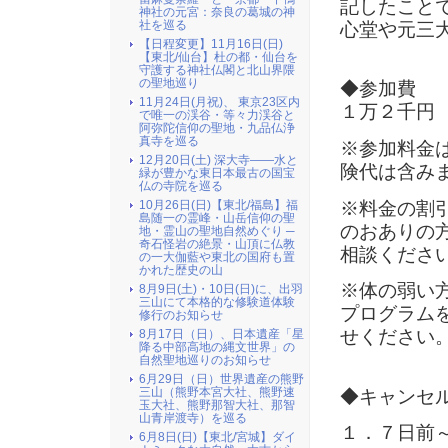
記したこと
神社の元宮：奈良の葛城の神
社を巡る
心堂や元三
【日程変更】11月16日(日)
【東北/仙台】杜の都・仙台を
守護する神社仏閣と北山界隈
の聖地巡り
◆参加費
11月24日(月祝)、 東京23区内
１万２千円
で唯一の渓谷・等々力渓谷と
阿弥陀信仰の聖地・九品仏浄
真寺を巡る
※参加料金
12月20日(土) 深大寺――水と
険代は含み
緑が豊かな東日本最古の国宝
仏の寺院を巡る
※料金の割
10月26日(日)【東北/福島】福
島随一の霊峰・山岳信仰の聖
のおありの
地・霊山の聖地自然めぐり ─
奇石怪岩の絶景・山頂に仏教
相談くださ
の一大伽藍や東北の国府も置
かれた歴史の山
※体の弱い
8月9日(土)・10日(日)に、出羽
三山にて本格的な修験道体験
プログラム
修行のお知らせ
せください
8月17日（日）、日本遺産「星
降る中部高地の縄文世界」の
自然聖地巡りのお知らせ
6月29日（日）世界遺産の熊野
三山（熊野本宮大社、熊野速
◆キャンセ
玉大社、熊野那智大社、那智
山青岸渡寺）を巡る
１．７日前
6月8日(日)【東北/宮城】ダイ