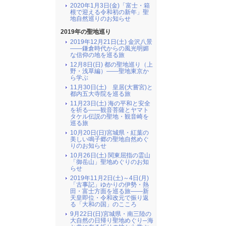
2020年1月3日(金)「富士・箱
根で迎える令和初の新年」聖
地自然巡りのお知らせ
2019年の聖地巡り
2019年12月21日(土) 金沢八景
――鎌倉時代からの風光明媚
な信仰の地を巡る旅
12月8日(日) 都の聖地巡り（上
野・浅草編）――聖地東京か
ら学ぶ
11月30日(土) 皇居(大嘗宮)と
都内五大寺院を巡る旅
11月23日(土) 海の平和と安全
を祈る――観音菩薩とヤマト
タケル伝説の聖地・観音崎を
巡る旅
10月20日(日)宮城県・紅葉の
美しい鳴子郷の聖地自然めぐ
りのお知らせ
10月26日(土) 関東屈指の霊山
「御岳山」聖地めぐりのお知
らせ
2019年11月2日(土)～4日(月)
「古事記」ゆかりの伊勢・熱
田・富士方面を巡る旅――新
天皇即位・令和改元で振り返
る「大和の国」のこころ
9月22日(日)宮城県・南三陸の
大自然の日帰り聖地めぐり─海