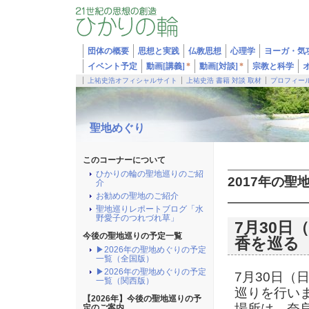
団体の概要
思想と実践
仏教思想
心理学
ヨーガ・気
イベント予定
動画[講義]
*
動画[対談]
*
宗教と科学
上祐史浩オフィシャルサイト
上祐史浩 書籍 対談 取材
プロフィー
聖地めぐり
このコーナーについて
ひかりの輪の聖地巡りのご紹
2017年の聖
介
お勧めの聖地のご紹介
聖地巡りレポートブログ「水
野愛子のつれづれ草」
7月30
今後の聖地巡りの予定一覧
香を巡る
▶2026年の聖地めぐりの予定
一覧（全国版）
▶2026年の聖地めぐりの予定
7月30日
一覧（関西版）
巡りを行い
【2026年】今後の聖地巡りの予
場所は、奈
定のご案内