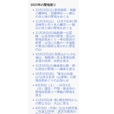
2023年の聖地巡り
12月23日(土) 新宿御苑・鳩森
八幡神社・花園神社――都心
の水と緑の聖地をめぐる
11月25日(土)、12月7日(木) 明
治神宮と代々木八幡宮――都
心の水と緑の聖地をめぐる
11月26日(日)福島随一の霊
峰・山岳信仰の聖地・霊山の
聖地自然めぐり ─奇石怪岩の
絶景・山頂に仏教の一大伽藍
や東北の国府も置かれた歴史
の山
10月22日(日) 高尾山から小仏
城山、相模湖へ至る東海自然
歩道の信仰・自然を巡る
12月16日(土)鎌倉新仏教・神
仏習合の聖地――鎌倉を巡る
10月15日(日)、"東北の比叡
山"山寺立石寺（山形県）の聖
地自然めぐりのお知らせ
9月30日（土）～10月1日
（日）諏訪・戸隠・善光寺の
聖地自然巡りー神秘の聖地を
巡る
11月23日(木･祭) 縄文時代から
の聖なる山・大山に登る
9月18日（月祝）弘法大師空海
ご生誕1250年：真言宗最高の