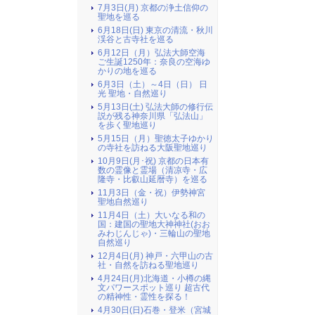
7月3日(月) 京都の浄土信仰の
聖地を巡る
6月18日(日) 東京の清流・秋川
渓谷と古寺社を巡る
6月12日（月）弘法大師空海
ご生誕1250年：奈良の空海ゆ
かりの地を巡る
6月3日（土）～4日（日） 日
光 聖地・自然巡り
5月13日(土) 弘法大師の修行伝
説が残る神奈川県「弘法山」
を歩く聖地巡り
5月15日（月）聖徳太子ゆかり
の寺社を訪ねる大阪聖地巡り
10月9日(月･祝) 京都の日本有
数の霊像と霊場（清凉寺・広
隆寺・比叡山延暦寺）を巡る
11月3日（金・祝）伊勢神宮
聖地自然巡り
11月4日（土）大いなる和の
国：建国の聖地大神神社(おお
みわじんじゃ)・三輪山の聖地
自然巡り
12月4日(月) 神戸・六甲山の古
社・自然を訪ねる聖地巡り
4月24日(月)北海道・小樽の縄
文パワースポット巡り 超古代
の精神性・霊性を探る！
4月30日(日)石巻・登米（宮城