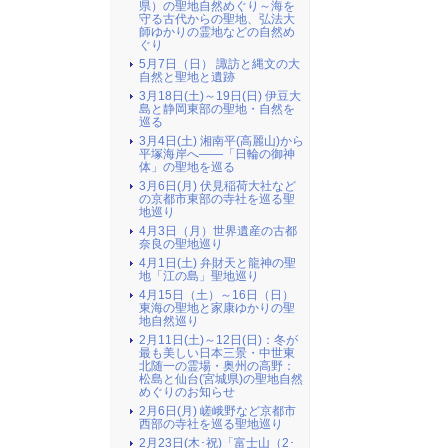
県）の聖地自然めぐり～海を
守る古代からの聖地、弘法大
師ゆかりの霊地などの自然め
ぐり
5月7日（日） 諏訪と縄文の大
自然と聖地と遺跡
3月18日(土)～19日(日) 伊豆大
島と静岡東部の聖地・自然を
巡る
3月4日(土) 湘南平(高麗山)から
平塚海岸へ――「日輪の御神
体」の聖地を巡る
3月6日(月) 伏見稲荷大社など
の京都市東部の寺社を巡る聖
地巡り
4月3日（月）世界遺産の古都
奈良の聖地巡り
4月1日(土) 弁財天と龍神の聖
地「江の島」聖地巡り
4月15日（土）～16日（日）
東海の聖地と家康ゆかりの聖
地自然巡り
2月11日(土)～12日(日)：冬が
最も美しい日本三景・中世東
北随一の霊場・奥州の高野：
松島と仙台(宮城県)の聖地自然
めぐりのお知らせ
2月6日(月) 嵯峨野など京都市
西部の寺社を巡る聖地巡り
2月23日(木･祝)「富士山（2･