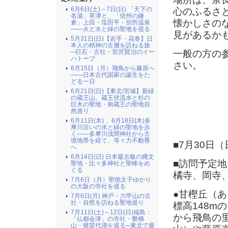
6月6日(土)～7日(日) 「天下の
心のふるさ
名湯」草津と、「信州の鎌
懐かしさの
倉」上田・塩田平・別所温泉
――火と水と緑の聖地を巡る
見があるか
5月31日(日)【岩手・花巻】日
本人の精神の古層を訪ねる旅
一般の方の
─巨石・古社・宮沢賢治のイー
ハトーブ
さい。
6月15日（月）飛鳥から藤原へ
――日本古代国家の誕生をた
どる一日
6月21日(日)【東北/宮城】新緑
の蔵王山、蔵王伏流水と杉の
巨木の聖地・南蔵王の聖地自
然巡り
6月11日(木) 、6月18日(木)多
摩川沿いの水と緑の聖地を歩
く――多摩川浅間神社から古
墳地帯を経て、等々力不動尊
■7月30日
へ
6月14日(日) 日本最古級の縄文
■訪問予定地
聖地・比々多神社と聖峰をめ
ぐる
橘寺、岡寺
7月6日（月）聖徳太子ゆかり
の大阪の寺社を巡る
●甘樫丘（
7月6日(月) 神戸・六甲山の古
社・自然を訪ねる聖地巡り
標高148m
7月11日(土)～12日(日)福島：
から飛鳥の
「仏都会津」の寺社・磐梯
山・猪苗代湖を巡る─東北で最