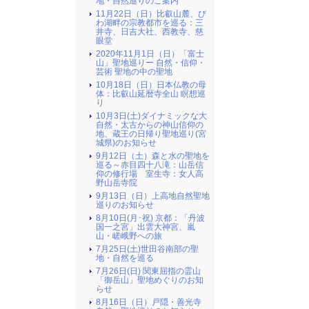
地・自然巡りのご案内
11月22日（日）比叡山麓、び
わ湖畔の宗教都市を巡る：三
井寺、日吉大社、西教寺、慈
眼堂
2020年11月1日（日）「富士
山」聖地巡りー 自然・信仰・
芸術 聖地の中の聖地
10月18日（日）日本仏教の母
体：比叡山延暦寺全山 瞑想巡
り
10月3日(土)ダイナミックな大
自然・太古からの神山信仰の
地、蔵王の日帰り聖地巡り(宮
城県)のお知らせ
9月12日（土）森と水の聖地を
巡る～赤目四十八滝：山岳信
仰の修行場 室生寺：女人高
野山岳寺院
9月13日（日）上高地自然聖地
巡りのお知らせ
8月10日(月･祝) 京都：「丹波
国一之宮」出雲大神宮、嵐
山・嵯峨野への旅
7月25日(土)世田谷南部の聖
地・自然を巡る
7月26日(日) 関東屈指の霊山
「御岳山」聖地めぐりのお知
らせ
8月16日（日）戸隠・善光寺