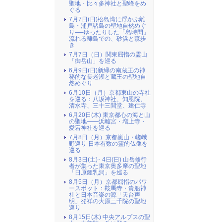
聖地・比々多神社と聖峰をめ
ぐる
7月7日(日)松島湾に浮かぶ離
島・浦戸諸島の聖地自然めぐ
り──ゆったりした「島時間」
流れる離島での、砂浜と森歩
き
7月7日（日）関東屈指の霊山
「御岳山」を巡る
6月9日(日)新緑の南蔵王の神
秘的な長老湖と蔵王の聖地自
然めぐり
6月10日（月）京都東山の寺社
を巡る：八坂神社、知恩院、
清水寺、三十三間堂、建仁寺
6月20日(木) 東京都心の海と山
の聖地――浜離宮・増上寺・
愛宕神社を巡る
7月8日（月）京都嵐山・嵯峨
野巡り 日本有数の霊的仏像を
巡る
8月3日(土)･ 4日(日) 山岳修行
者が集った東京奥多摩の聖地
「日原鍾乳洞」を巡る
8月5日（月）京都屈指のパワ
ースポット：鞍馬寺・貴船神
社と日本音楽の源「天台声
明」発祥の大原三千院の聖地
巡り
8月15日(木) 中央アルプスの聖