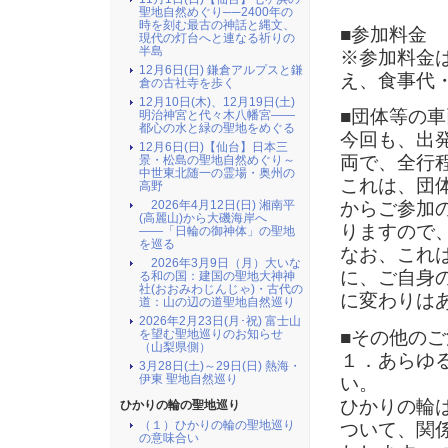
聖地自然めぐり──2400年の
時を刻む最古の神話と縄文、
■参加料金
現代の灯台へと連なる祈りの
半島
※参加料金
12月6日(日) 鎌倉アルプスと鎌
え、食事代
倉の古社寺を歩く
12月10日(木)、12月19日(土)
■団体等の
明治神宮と代々木八幡宮――
都心の水と緑の聖地をめぐる
今回も、出
12月6日(日)【仙台】日本三
両で、全行
景・松島の聖地自然めぐり～
中世東北随一の霊場・奥州の
これは、団
高野
2026年4月12日(日) 湘南平
からご参加
(高麗山)から大磯海岸へ
りますので
――「日輪の御神体」の聖地
を巡る
なお、これ
2026年3月9日（月）大いな
に、ご自身
る和の国：建国の聖地大神神
社(おおみわじんじゃ)・古代の
に変わりは
道：山の辺の道聖地自然巡り
2026年2月23日(月･祝) 富士山
■その他のご
を望む聖地巡りのお知らせ
（山梨県側）
１．あらゆ
3月28日(土)～29日(日) 熱海・
伊東 聖地自然巡り
い。
ひかりの輪
ひかりの輪の聖地巡り
（１）ひかりの輪の聖地巡り
ついて、関
の意味合い