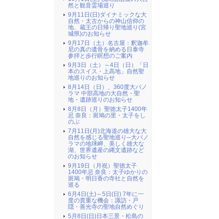
然と観音霊場巡り
9月11日(日)ダイナミックな大
自然・太古からの神山信仰の
地、蔵王の日帰り聖地巡り(宮
城県)のお知らせ
9月17日（土）名古屋：釈迦牟
尼の真の遺骨を納める日泰寺
参拝と歩行瞑想のご案内
9月3日（土）～4日（日）「日
本のスイス・上高地」自然聖
地巡りのお知らせ
8月14日（日）、360度大パノ
ラマ 中部高地の大自然・聖
地・遺跡巡りのお知らせ
8月8日（月）聖徳太子1400年
忌 奈良：斑鳩の里・太子をし
のぶ
7月11日(月)北海道の雄大な大
自然を感じる聖地巡り─大パノ
ラマの地球岬、美しく雄大な
湖、世界遺産の縄文遺跡など
のお知らせ
9月19日（月祝）聖徳太子
1400年忌 奈良：太子ゆかりの
斑鳩・明日香の寺社と自然を
巡る
6月4日(土)～5日(日) 7年に一
度の貴重な機会：諏訪・戸
隠・善光寺の聖地自然めぐり
5月8日(日)日本三景・松島の