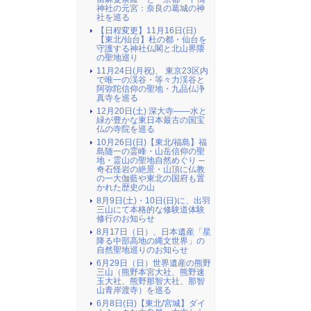
神社の元宮：奈良の葛城の神
社を巡る
【日程変更】11月16日(日)
【東北/仙台】杜の都・仙台を
守護する神社仏閣と北山界隈
の聖地巡り
11月24日(月祝)、 東京23区内
で唯一の渓谷・等々力渓谷と
阿弥陀信仰の聖地・九品仏浄
真寺を巡る
12月20日(土) 深大寺――水と
緑が豊かな東日本最古の国宝
仏の寺院を巡る
10月26日(日)【東北/福島】福
島随一の霊峰・山岳信仰の聖
地・霊山の聖地自然めぐり ─
奇石怪岩の絶景・山頂に仏教
の一大伽藍や東北の国府も置
かれた歴史の山
8月9日(土)・10日(日)に、出羽
三山にて本格的な修験道体験
修行のお知らせ
8月17日（日）、日本遺産「星
降る中部高地の縄文世界」の
自然聖地巡りのお知らせ
6月29日（日）世界遺産の熊野
三山（熊野本宮大社、熊野速
玉大社、熊野那智大社、那智
山青岸渡寺）を巡る
6月8日(日)【東北/宮城】ダイ