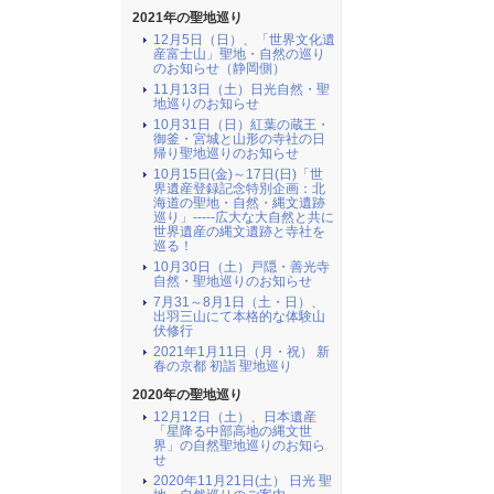
2021年の聖地巡り
12月5日（日）、「世界文化遺
産富士山」聖地・自然の巡り
のお知らせ（静岡側）
11月13日（土）日光自然・聖
地巡りのお知らせ
10月31日（日）紅葉の蔵王・
御釜・宮城と山形の寺社の日
帰り聖地巡りのお知らせ
10月15日(金)～17日(日)「世
界遺産登録記念特別企画：北
海道の聖地・自然・縄文遺跡
巡り」-----広大な大自然と共に
世界遺産の縄文遺跡と寺社を
巡る！
10月30日（土）戸隠・善光寺
自然・聖地巡りのお知らせ
7月31～8月1日（土・日）、
出羽三山にて本格的な体験山
伏修行
2021年1月11日（月・祝） 新
春の京都 初詣 聖地巡り
2020年の聖地巡り
12月12日（土）、日本遺産
「星降る中部高地の縄文世
界」の自然聖地巡りのお知ら
せ
2020年11月21日(土） 日光 聖