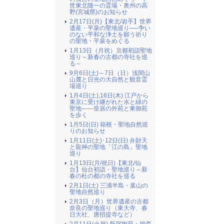
世東北随一の霊場・奥州の高
野(宮城県)のお知らせ
2月17日(月)【東北/岩手】世界
遺産・平泉の聖地巡り──争い
のない平和な浄土を願う祈り
の聖地・平泉をめぐる
1月13日（月祝）京都初詣聖地
巡り～新春の古都の寺社を巡
る～
9月6日(土)～7日（日）浅間山
山麓と日光の大自然と観音霊
場巡り
1月4日(土),16日(木) 江戸から
東京に受け継がれた水と緑の
聖地――皇居の外苑と東御苑
を歩く
1月5日(日) 箱根・聖地自然巡
りのお知らせ
1月11日(土)･12日(日) 弁財天
と龍神の聖地「江の島」聖地
巡り
1月13日(月/祝日)【東北/仙
台】仙台初詣・聖地巡り～新
春の杜の都の寺社を巡る
2月1日(土) 三浦半島・葉山の
聖地自然巡り
2月3日（月）世界遺産の古都
奈良の聖地巡り（東大寺、春
日大社、唐招提寺など）