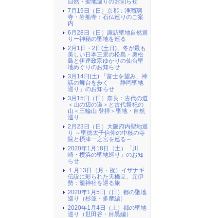
自然・聖地巡りのお知らせ
7月19日（日）京都：浄瑠璃
寺・岩船寺：石仏巡りのご案
内
6月28日（日）諏訪聖地自然巡
りー神秘の聖地を巡る
2月1日・2日(土日)、冬が最も
美しい日本三景の松島・奥松
島と伊達政宗ゆかりの仙台聖
地めぐりのお知らせ
3月14日(土) 「富士を望み、神
話の舞台を歩く――静岡聖地
巡り」のお知らせ
3月15日（日）奈良：古代の道
＜山の辺の道＞と古代祭祀の
山＜三輪山 登拝＞聖地・自然
巡り
2月23日（日）大阪府内聖地巡
り ～聖徳太子信仰の中核の寺
院と摂津一之宮を巡る～
2020年1月18日（土）「川
崎・横浜の聖地巡り」のお知
らせ
１月13日（月・祝）イザナギ
伝説に彩られた天橋立、元伊
勢：籠神社を巡る旅
2020年1月5日（日）都の聖地
巡り（杉並・多摩編）
2020年1月4日（土）都の聖地
巡り（世田谷・目黒編）