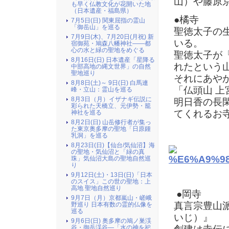
山）や藤原
も早く仏教文化が花開いた地
（日本遺産・福島県）
●橘寺
7月5日(日) 関東屈指の霊山
「御岳山」を巡る
聖徳太子の
7月9日(木)、7月20日(月祝) 新
いる。
宿御苑・鳩森八幡神社――都
心の水と緑の聖地をめぐる
聖徳太子が
8月16日(日) 日本遺産「星降る
れたという
中部高地の縄文世界」の自然
聖地巡り
それにあや
8月8日(土)～ 9日(日) 白馬連
「仏頭山 
峰・立山：霊山を巡る
8月3日（月）イザナギ伝説に
明日香の長
彩られた天橋立、元伊勢・籠
てくれるお
神社を巡る
8月2日(日) 山岳修行者が集っ
た東京奥多摩の聖地「日原鍾
乳洞」を巡る
8月23日(日)【仙台/気仙沼】海
の聖地・気仙沼と「緑の真
珠」気仙沼大島の聖地自然巡
り
9月12日(土)・13日(日)「日本
のスイス」この世の聖地：上
高地 聖地自然巡り
●岡寺
9月7日（月）京都嵐山・嵯峨
真言宗豊山
野巡り 日本有数の霊的仏像を
巡る
いじ）』
9月6日(日) 奥多摩の鳩ノ巣渓
谷・御岳渓谷―「水の神を祀