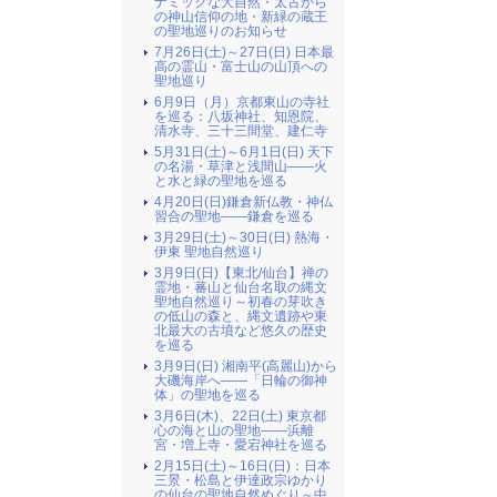
ナミックな大自然・太古から
の神山信仰の地・新緑の蔵王
の聖地巡りのお知らせ
7月26日(土)～27日(日) 日本最
高の霊山・富士山の山頂への
聖地巡り
6月9日（月）京都東山の寺社
を巡る：八坂神社、知恩院、
清水寺、三十三間堂、建仁寺
5月31日(土)～6月1日(日) 天下
の名湯・草津と浅間山――火
と水と緑の聖地を巡る
4月20日(日)鎌倉新仏教・神仏
習合の聖地――鎌倉を巡る
3月29日(土)～30日(日) 熱海・
伊東 聖地自然巡り
3月9日(日)【東北/仙台】禅の
霊地・蕃山と仙台名取の縄文
聖地自然巡り～初春の芽吹き
の低山の森と、縄文遺跡や東
北最大の古墳など悠久の歴史
を巡る
3月9日(日) 湘南平(高麗山)から
大磯海岸へ――「日輪の御神
体」の聖地を巡る
3月6日(木)、22日(土) 東京都
心の海と山の聖地――浜離
宮・増上寺・愛宕神社を巡る
2月15日(土)～16日(日)：日本
三景・松島と伊達政宗ゆかり
の仙台の聖地自然めぐり～中