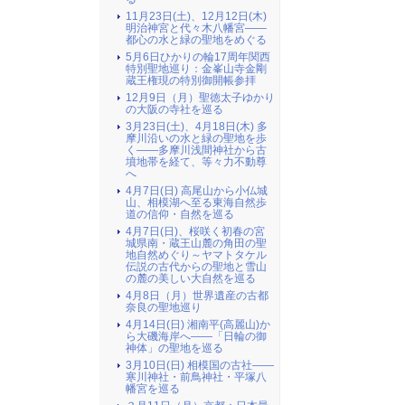
11月23日(土)、12月12日(木)
明治神宮と代々木八幡宮――
都心の水と緑の聖地をめぐる
5月6日ひかりの輪17周年関西
特別聖地巡り：金峯山寺金剛
蔵王権現の特別御開帳参拝
12月9日（月）聖徳太子ゆかり
の大阪の寺社を巡る
3月23日(土)、4月18日(木) 多
摩川沿いの水と緑の聖地を歩
く――多摩川浅間神社から古
墳地帯を経て、等々力不動尊
へ
4月7日(日) 高尾山から小仏城
山、相模湖へ至る東海自然歩
道の信仰・自然を巡る
4月7日(日)、桜咲く初春の宮
城県南・蔵王山麓の角田の聖
地自然めぐり～ヤマトタケル
伝説の古代からの聖地と雪山
の麓の美しい大自然を巡る
4月8日（月）世界遺産の古都
奈良の聖地巡り
4月14日(日) 湘南平(高麗山)か
ら大磯海岸へ――「日輪の御
神体」の聖地を巡る
3月10日(日) 相模国の古社――
寒川神社・前鳥神社・平塚八
幡宮を巡る