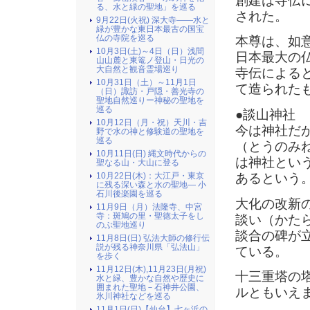
創建は寺伝に
る、水と緑の聖地」を巡る
された。
9月22日(火祝) 深大寺――水と
緑が豊かな東日本最古の国宝
仏の寺院を巡る
本尊は、如
10月3日(土)～4日（日）浅間
日本最大の
山山麓と東篭ノ登山・日光の
大自然と観音霊場巡り
寺伝による
10月31日（土）～11月1日
て造られた
（日）諏訪・戸隠・善光寺の
聖地自然巡りー神秘の聖地を
巡る
●談山神社
10月12日（月・祝）天川・吉
今は神社だ
野で水の神と修験道の聖地を
巡る
（とうのみ
10月11日(日) 縄文時代からの
は神社とい
聖なる山・大山に登る
あるという
10月22日(木)：大江戸・東京
に残る深い森と水の聖地― 小
石川後楽園を巡る
大化の改新
11月9日（月）法隆寺、中宮
寺：斑鳩の里・聖徳太子をし
談い（かた
のぶ聖地巡り
談合の碑が
11月8日(日) 弘法大師の修行伝
説が残る神奈川県「弘法山」
ている。
を歩く
11月12日(木),11月23日(月祝)
十三重塔の
水と緑、豊かな自然や歴史に
囲まれた聖地－石神井公園、
ルともいえ
氷川神社などを巡る
11月1日(日)【仙台】七ヶ浜の