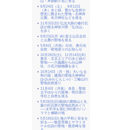
山・木曽駒ヶ岳に登る
8月24日（土）、9月12日
（木）水と緑、豊かな自然や
歴史に囲まれた聖地－石神井
公園、氷川神社などを巡る
11月3日(日) 弘法大師の修行伝
説が残る神奈川県「弘法山」
を歩く
9月23日(月･休) 富士山五合目
と山麓の聖地を巡る
5月6日（月祝）日光、奥日光
自然・聖地巡りのお知らせ
10月26日(土)、11月14日(木)
東京・文京エリアの水と緑の
聖地――六義園から白山神
社、小石川植物園を歩く
10月14日（月・祝）大いなる
和の国：建国の聖地大神神社
(おおみわじんじゃ)・三輪山の
聖地自然巡り
11月4日（月祝） 奈良：聖徳
太子ゆかりの斑鳩・明日香の
寺社と自然を巡る
5月26日(日)新緑の鹿狼山と丸
森の巨石群の聖地自然めぐり
──太平洋を望む360度のパノ
ラマと修験の地
5月19日(日) 海の平和と安全を
祈る――観音菩薩とヤマトタ
ケル伝説の聖地・観音崎を巡
る