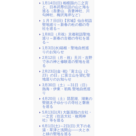
1月14日(日) 相模国の二之宮
と、日本武尊伝説の山と海を
巡る（吾妻山、吾妻神社、川
勾神社、梅沢海岸など）
１月７日(日)【宮城】仙台初詣
聖地巡り～新春の杜の都の寺
社を巡る～
1月8日（月祝）京都初詣聖地
巡り～新春の古都の寺社を巡
る～
1月3日(水)箱根・聖地自然巡
りのお知らせ
2月12日（月・祝）天川・吉野
で水の神と修験道の聖地を巡
る
2月23日(金･祝)「富士山（2･
23）の日」に富士山を望む聖
地巡りのお知らせ
3月30日（土）～31日（日）
熱海・伊東・初島 聖地自然巡
り
4月20日（土）琵琶湖、湖東の
聖徳太子ゆかりの寺社と磐座
を巡る
5月13日(月) 大阪屈指の古社・
一之宮（住吉大社・枚岡神
社）等を巡る
6月1日(土)～2日(日) 天下の名
湯・草津と浅間山――火と水
と緑の聖地を巡る