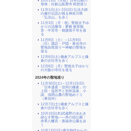
10月13日（月祝）日本仏教の
母体：比叡山延暦寺 瞑想巡り
11月1日(土)･2日(日) 弘法大師
の修行伝説が残る神奈川県
「弘法山」を歩く
11月3日（月・祝）聖徳太子ゆ
かりの法隆寺：夢殿 救世観
音・中宮寺・朝護孫子寺を巡
る
11月8日（土）～11月9日
（日）諏訪・戸隠・善光寺の
聖地自然巡りー神秘の聖地を
巡る
12月6日(土) 鎌倉アルプスと鎌
倉の古社寺を歩く
12月8日（月）聖徳太子ゆかり
の大阪の寺社を巡る
2024年の聖地巡り
11月30日(土)～12月1日(日)
「日本遺産・信州の鎌倉」の
上田・塩田平と別所温泉、小
諸、浅間山麓の聖地めぐり
（東信州）
12月7日(土) 鎌倉アルプスと鎌
倉の古社寺を歩く
10月10日(木)武蔵野の水わき
緑なす聖地――井の頭公園・
井草八幡宮・善福寺公園を歩
く
10月13日(日) 縄文時代からの