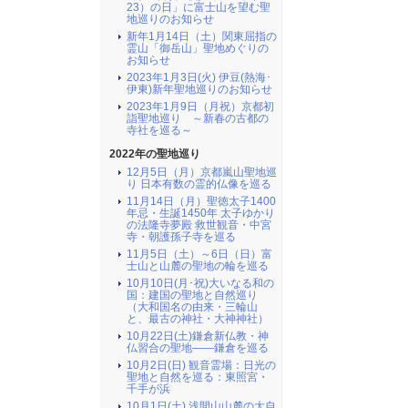
23）の日」に富士山を望む聖
地巡りのお知らせ
新年1月14日（土）関東屈指の
霊山「御岳山」聖地めぐりの
お知らせ
2023年1月3日(火) 伊豆(熱海･
伊東)新年聖地巡りのお知らせ
2023年1月9日（月祝）京都初
詣聖地巡り ～新春の古都の
寺社を巡る～
2022年の聖地巡り
12月5日（月）京都嵐山聖地巡
り 日本有数の霊的仏像を巡る
11月14日（月）聖徳太子1400
年忌・生誕1450年 太子ゆかり
の法隆寺夢殿 救世観音・中宮
寺・朝護孫子寺を巡る
11月5日（土）～6日（日）富
士山と山麓の聖地の輪を巡る
10月10日(月･祝)大いなる和の
国：建国の聖地と自然巡り
（大和国名の由来・三輪山
と、最古の神社・大神神社）
10月22日(土)鎌倉新仏教・神
仏習合の聖地――鎌倉を巡る
10月2日(日) 観音霊場：日光の
聖地と自然を巡る：東照宮・
千手が浜
10月1日(土) 浅間山山麓の大自