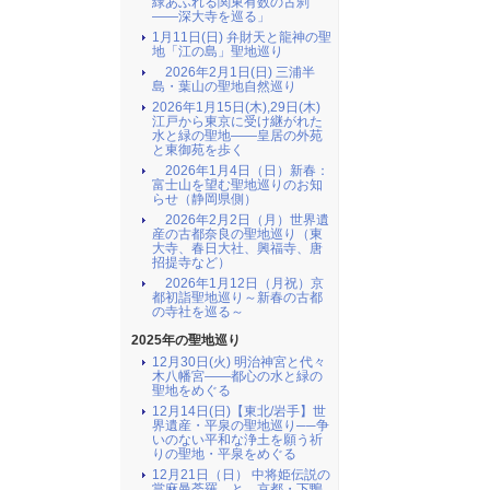
緑あふれる関東有数の古刹
――深大寺を巡る」
1月11日(日) 弁財天と龍神の聖
地「江の島」聖地巡り
2026年2月1日(日) 三浦半
島・葉山の聖地自然巡り
2026年1月15日(木),29日(木)
江戸から東京に受け継がれた
水と緑の聖地――皇居の外苑
と東御苑を歩く
2026年1月4日（日）新春：
富士山を望む聖地巡りのお知
らせ（静岡県側）
2026年2月2日（月）世界遺
産の古都奈良の聖地巡り（東
大寺、春日大社、興福寺、唐
招提寺など）
2026年1月12日（月祝）京
都初詣聖地巡り～新春の古都
の寺社を巡る～
2025年の聖地巡り
12月30日(火) 明治神宮と代々
木八幡宮――都心の水と緑の
聖地をめぐる
12月14日(日)【東北/岩手】世
界遺産・平泉の聖地巡り──争
いのない平和な浄土を願う祈
りの聖地・平泉をめぐる
12月21日（日） 中将姫伝説の
當麻曼荼羅 と 京都・下鴨