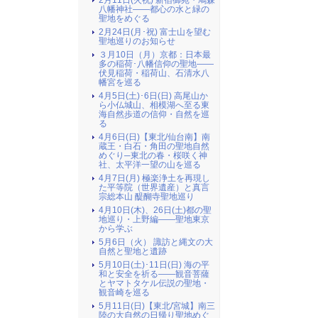
2月11日(火祝) 新宿御苑・鳩森
八幡神社――都心の水と緑の
聖地をめぐる
2月24日(月･祝) 富士山を望む
聖地巡りのお知らせ
３月10日（月）京都：日本最
多の稲荷･八幡信仰の聖地――
伏見稲荷・稲荷山、石清水八
幡宮を巡る
4月5日(土)･6日(日) 高尾山か
ら小仏城山、相模湖へ至る東
海自然歩道の信仰・自然を巡
る
4月6日(日)【東北/仙台南】南
蔵王・白石・角田の聖地自然
めぐり─東北の春・桜咲く神
社、太平洋一望の山を巡る
4月7日(月) 極楽浄土を再現し
た平等院（世界遺産）と真言
宗総本山 醍醐寺聖地巡り
4月10日(木)、26日(土)都の聖
地巡り・上野編――聖地東京
から学ぶ
5月6日（火） 諏訪と縄文の大
自然と聖地と遺跡
5月10日(土)･11日(日) 海の平
和と安全を祈る――観音菩薩
とヤマトタケル伝説の聖地・
観音崎を巡る
5月11日(日)【東北/宮城】南三
陸の大自然の日帰り聖地めぐ