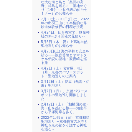
壮大な海と島と「奥州の高
野」雄島を巡るミニ聖地めぐ
り（14時～上祐代表の仙台セ
ミナー）のお知らせ
7月30(土)・31日(日)に、2022
年の出羽三山にて本格的な修
験道体験修行の日程が決定
4月24日、仙台教室で、鹽竈神
社の3年ぶり開催の花祭りへ
5月5日（木・祝）上高地自然
聖地巡りのお知らせ
4月23日(土) 海の平和と安全を
祈る――観音菩薩とヤマトタ
ケル伝説の聖地・観音崎を巡
る旅
4月2日（土）名古屋、4日
（月）京都のパワースポッ
ト・聖地巡りのご案内
3月12日（土）伊豆（熱海・伊
東）聖地巡り
3月7日（月）、京都パワース
ポットの聖地巡り開催しまし
た
2月12日（土）「相模国の空・
海・山を感じる旅――湘南平
から平塚海岸を歩く」
2022年1月9日（日） 京都初詣
聖地巡り ～京都最古のお寺と
神社＆京の都を守護する神社
を巡る～