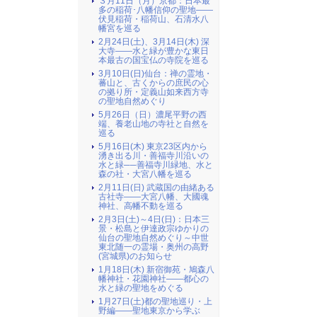
３月11日（月）京都：日本最
多の稲荷･八幡信仰の聖地――
伏見稲荷・稲荷山、石清水八
幡宮を巡る
2月24日(土)、3月14日(木) 深
大寺――水と緑が豊かな東日
本最古の国宝仏の寺院を巡る
3月10日(日)仙台：禅の霊地・
蕃山と、古くからの庶民の心
の拠り所・定義山如来西方寺
の聖地自然めぐり
5月26日（日）濃尾平野の西
端、養老山地の寺社と自然を
巡る
5月16日(木) 東京23区内から
湧き出る川・善福寺川沿いの
水と緑──善福寺川緑地、水と
森の社・大宮八幡を巡る
2月11日(日) 武蔵国の由緒ある
古社寺――大宮八幡、大國魂
神社、高幡不動を巡る
2月3日(土)～4日(日)：日本三
景・松島と伊達政宗ゆかりの
仙台の聖地自然めぐり～中世
東北随一の霊場・奥州の高野
(宮城県)のお知らせ
1月18日(木) 新宿御苑・鳩森八
幡神社・花園神社――都心の
水と緑の聖地をめぐる
1月27日(土)都の聖地巡り・上
野編――聖地東京から学ぶ