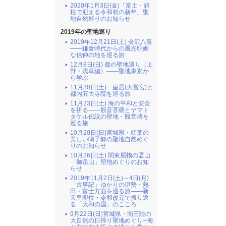
2020年1月3日(金)「富士・箱
根で迎える令和初の新年」聖
地自然巡りのお知らせ
2019年の聖地巡り
2019年12月21日(土) 金沢八景
――鎌倉時代からの風光明媚
な信仰の地を巡る旅
12月8日(日) 都の聖地巡り（上
野・浅草編）――聖地東京か
ら学ぶ
11月30日(土) 皇居(大嘗宮)と
都内五大寺院を巡る旅
11月23日(土) 海の平和と安全
を祈る――観音菩薩とヤマト
タケル伝説の聖地・観音崎を
巡る旅
10月20日(日)宮城県・紅葉の
美しい鳴子郷の聖地自然めぐ
りのお知らせ
10月26日(土) 関東屈指の霊山
「御岳山」聖地めぐりのお知
らせ
2019年11月2日(土)～4日(月)
「古事記」ゆかりの伊勢・熱
田・富士方面を巡る旅――新
天皇即位・令和改元で振り返
る「大和の国」のこころ
9月22日(日)宮城県・南三陸の
大自然の日帰り聖地めぐり─海