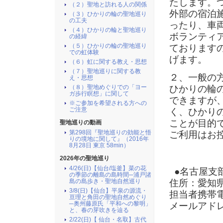
たします。
（２）聖地と訪れる人の関係
外部の宿泊
（３）ひかりの輪の聖地巡り
の工夫
ったり、車
（４）ひかりの輪と聖地巡り
ボランティ
の経緯
（５）ひかりの輪の聖地巡り
ております
での虹体験
げます。
（６）虹に関する教え・思想
（７）聖地巡りに関する教
２、一般の
え・思想
（８）聖地めぐりでの「ヨー
ひかりの輪
ガ歩行瞑想」に関して
できますが
※ご参加を希望される方への
ご注意
く、ひかり
ことが目的
聖地巡りの動画
第298回『聖地巡りの効能と悟
ご利用はお
りの境地に関して』（2016年
8月28日 東京 58min）
2026年の聖地巡り
4/26(日)【仙台/塩釜】菜の花
●名古屋支
の季節の離島の島時間─浦戸諸
住所：愛知
島の島歩き・聖地自然巡り
3/8(日)【仙台】平泉の源流・
担当者携帯
亘理と角田の聖地自然めぐり
─奥州藤原氏「平和への黎明」
メールアド
と、春の芽吹きを辿る
2/22(日)【 仙台・名取】古代