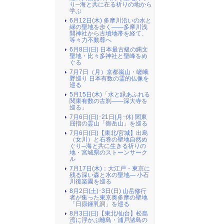
り─海と共に在る祈りの地から
学ぶ
6月12日(木) 多摩川沿いの水と
緑の聖地を歩く――多摩川浅
間神社から古墳地帯を経て、
等々力不動尊へ
6月8日(日) 日本最古級の縄文
聖地・比々多神社と聖峰をめ
ぐる
7月7日（月）京都嵐山・嵯峨
野巡り 日本有数の霊的仏像を
巡る
5月15日(木)「水と緑あふれる
関東有数の古刹――深大寺を
巡る」
7月6日(日)･21日(月･休) 関東
屈指の霊山「御岳山」を巡る
7月6日(日)【東北/宮城】出島
（女川）と石巻の聖地自然め
ぐり─海と共に生きる祈りの
地・宮城県のストーンサーク
ル
7月17日(木)：大江戸・東京に
残る深い森と水の聖地― 小石
川後楽園を巡る
8月2日(土)･3日(日) 山岳修行
者が集った東京奥多摩の聖地
「日原鍾乳洞」を巡る
8月3日(日)【東北/仙台】松島
湾に浮かぶ離島・浦戸諸島の