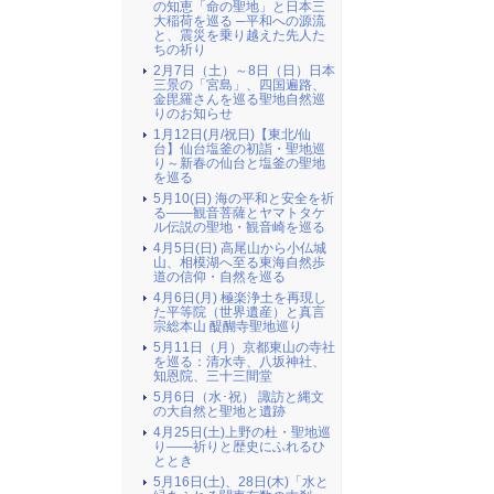
の知恵「命の聖地」と日本三
大稲荷を巡る ─平和への源流
と、震災を乗り越えた先人た
ちの祈り
2月7日（土）～8日（日）日本
三景の「宮島」、四国遍路、
金毘羅さんを巡る聖地自然巡
りのお知らせ
1月12日(月/祝日)【東北/仙
台】仙台塩釜の初詣・聖地巡
り～新春の仙台と塩釜の聖地
を巡る
5月10(日) 海の平和と安全を祈
る――観音菩薩とヤマトタケ
ル伝説の聖地・観音崎を巡る
4月5日(日) 高尾山から小仏城
山、相模湖へ至る東海自然歩
道の信仰・自然を巡る
4月6日(月) 極楽浄土を再現し
た平等院（世界遺産）と真言
宗総本山 醍醐寺聖地巡り
5月11日（月）京都東山の寺社
を巡る：清水寺、八坂神社、
知恩院、三十三間堂
5月6日（水･祝） 諏訪と縄文
の大自然と聖地と遺跡
4月25日(土)上野の杜・聖地巡
り――祈りと歴史にふれるひ
ととき
5月16日(土)、28日(木)「水と