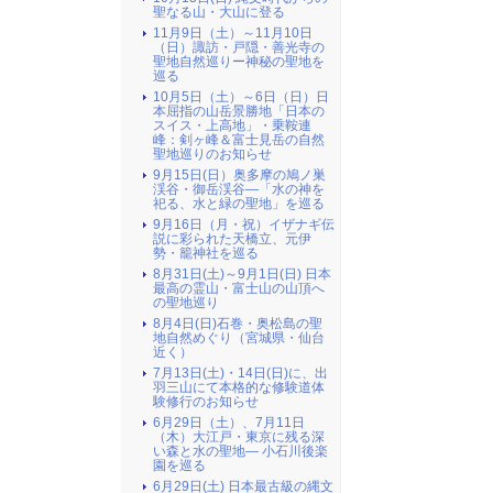
聖なる山・大山に登る
11月9日（土）～11月10日
（日）諏訪・戸隠・善光寺の
聖地自然巡りー神秘の聖地を
巡る
10月5日（土）～6日（日）日
本屈指の山岳景勝地「日本の
スイス・上高地」・乗鞍連
峰：剣ヶ峰＆富士見岳の自然
聖地巡りのお知らせ
9月15日(日）奥多摩の鳩ノ巣
渓谷・御岳渓谷―「水の神を
祀る、水と緑の聖地」を巡る
9月16日（月・祝）イザナギ伝
説に彩られた天橋立、元伊
勢・籠神社を巡る
8月31日(土)～9月1日(日) 日本
最高の霊山・富士山の山頂へ
の聖地巡り
8月4日(日)石巻・奥松島の聖
地自然めぐり（宮城県・仙台
近く）
7月13日(土)・14日(日)に、出
羽三山にて本格的な修験道体
験修行のお知らせ
6月29日（土）、7月11日
（木）大江戸・東京に残る深
い森と水の聖地― 小石川後楽
園を巡る
6月29日(土) 日本最古級の縄文