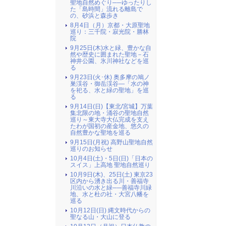
聖地自然めぐり──ゆったりし
た「島時間」流れる離島で
の、砂浜と森歩き
8月4日（月）京都・大原聖地
巡り：三千院・寂光院・勝林
院
9月25日(木)水と緑、豊かな自
然や歴史に囲まれた聖地－石
神井公園、氷川神社などを巡
る
9月23日(火･休) 奥多摩の鳩ノ
巣渓谷・御岳渓谷―「水の神
を祀る、水と緑の聖地」を巡
る
9月14日(日)【東北/宮城】万葉
集北限の地・涌谷の聖地自然
巡り～東大寺大仏完成を支え
たわが国初の産金地、悠久の
自然豊かな聖地を巡る
9月15日(月祝) 高野山聖地自然
巡りのお知らせ
10月4日(土)・5日(日)「日本の
スイス」上高地 聖地自然巡り
10月9日(木)、25日(土) 東京23
区内から湧き出る川・善福寺
川沿いの水と緑──善福寺川緑
地、水と杜の社・大宮八幡を
巡る
10月12日(日) 縄文時代からの
聖なる山・大山に登る