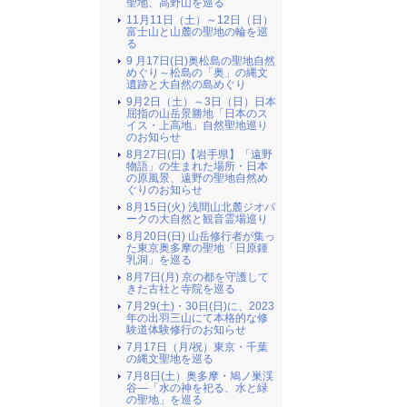
聖地、高野山を巡る
11月11日（土）～12日（日）
富士山と山麓の聖地の輪を巡
る
9 月17日(日)奥松島の聖地自然
めぐり～松島の「奥」の縄文
遺跡と大自然の島めぐり
9月2日（土）～3日（日）日本
屈指の山岳景勝地「日本のス
イス・上高地」自然聖地巡り
のお知らせ
8月27日(日)【岩手県】「遠野
物語」の生まれた場所・日本
の原風景、遠野の聖地自然め
ぐりのお知らせ
8月15日(火) 浅間山北麓ジオパ
ークの大自然と観音霊場巡り
8月20日(日) 山岳修行者が集っ
た東京奥多摩の聖地「日原鍾
乳洞」を巡る
8月7日(月) 京の都を守護して
きた古社と寺院を巡る
7月29(土)・30日(日)に、2023
年の出羽三山にて本格的な修
験道体験修行のお知らせ
7月17日（月/祝）東京・千葉
の縄文聖地を巡る
7月8日(土）奥多摩・鳩ノ巣渓
谷―「水の神を祀る、水と緑
の聖地」を巡る