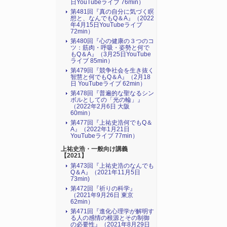
日YouTubeライブ 76min）
第481回『真の自分に気づく瞑
想と、なんでもQ＆A』（2022
年4月15日YouTubeライブ
72min）
第480回『心の健康の３つのコ
ツ：筋肉・呼吸・姿勢と何で
もQ＆A』（3月25日YouTube
ライブ 85min）
第479回『競争社会を生き抜く
智慧と何でもQ＆A』（2月18
日 YouTubeライブ 62min）
第478回『普遍的な聖なるシン
ボルとしての「光の輪」』
（2022年2月6日 大阪
60min）
第477回『上祐史浩何でもQ＆
A』（2022年1月21日
YouTubeライブ 77min）
上祐史浩・一般向け講義
【2021】
第473回『上祐史浩のなんでも
Q＆A』（2021年11月5日
73min)
第472回『祈りの科学』
（2021年9月26日 東京
62min）
第471回『進化心理学が解明す
る人の感情の根源とその制御
の必要性』（2021年8月29日