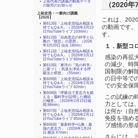
上祐代表の講義の動画データ
（2020年
の販売のお知らせ
上祐史浩・一般向け講義
【2026】
これは、20
第613回「上祐史浩悩み相談＆
の動画です。
何でもQ＆A」（ 2026年3月23
日YouTubeライブ 103min）
す。
第612回「自由意志の科学と仏
教の『慈悲』の思想」（2026
１．新型コ
年3月20日 仙台 18min）
第611回「上祐史浩悩み相談＆
何でもQ＆A」（ 2026年3月12
感染の再拡
日YouTubeライブ 80min）
の減少、時
第610回「東洋の『気の科学』
に基づく：気道を浄化する呼
国制限の解
吸法と瞑想」（55min）
の日中等で
第609回「上祐史浩悩み相談＆
何でもQ＆A」（ 2026年2月26
での安全保
日YouTubeライブ 82min）
第608回「呼吸法で意志力を鍛
この試練の
える：脳科学が証明した継続
の極意」（2026年2月15日福
力としては
岡 88min）
は何か（自
第607回「上祐史浩悩み相談＆
何でもQ＆A」（ 2026年2月12
免疫を強め
日YouTubeライブ 85min）
ブ感情の形
第606回「最新科学×仏教：最
強の意志力」（2026年1月24
日 横浜 47min）
さらには、