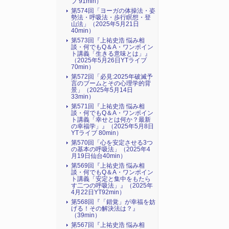
ブ 91min）
第574回「ヨーガの体操法・姿
勢法・呼吸法・歩行瞑想・登
山法」（2025年5月21日
40min）
第573回『上祐史浩 悩み相
談・何でもQ＆A・ワンポイン
ト講義「生きる意味とは」』
（2025年5月26日YTライブ
70min）
第572回「必見:2025年破滅予
言のブームとその心理学的背
景」（2025年5月14日
33min）
第571回『上祐史浩 悩み相
談・何でもQ＆A・ワンポイン
ト講義「幸せとは何か？最新
の幸福学」』（2025年5月8日
YTライブ 80min）
第570回「心を安定させる3つ
の基本の呼吸法」（2025年4
月19日仙台40min）
第569回『上祐史浩 悩み相
談・何でもQ＆A・ワンポイン
ト講義「安定と集中をもたら
す二つの呼吸法」』（2025年
4月22日YT92min）
第568回『「錯覚」が幸福を妨
げる！その解決法は？』
（39min）
第567回『上祐史浩 悩み相