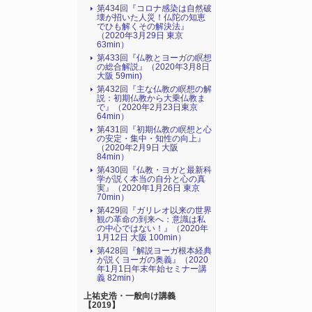
第434回『コロナ感染は自然破
壊が招いた人災！仏陀の知恵
でひも解くその解決法』
（2020年3月29日 東京
63min）
第433回『仏教とヨーガの瞑想
の総合解説』（2020年3月8日
大阪 59min)
第432回『主な仏教の瞑想の解
説：初期仏教から大乗仏教ま
で』（2020年2月23日東京
64min）
第431回『初期仏教の瞑想と心
の安定・集中・知性の向上』
（2020年2月9日 大阪
84min）
第430回『仏教・ヨガと最新科
学が説く本当の自分と心の真
実』（2020年1月26日 東京
70min）
第429回『ガリレオ以来の世界
観の革命の到来へ：意識は私
の中心ではない！』（2020年
1月12日 大阪 100min）
第428回『解説ヨーガ根本経典
が説くヨーガの奥義』（2020
年1月1日年末年始セミナー講
義 82min）
上祐史浩・一般向け講義
【2019】