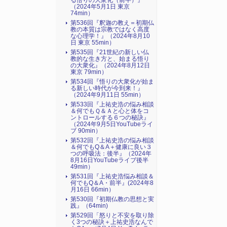
る悟りの大衆化（前半）』
（2024年5月1日 東京
74min）
第536回『釈迦の教え＝初期仏
教の本質は宗教ではなく高度
な心理学！』（2024年8月10
日 東京 55min）
第535回『21世紀の新しい仏
教的な生き方と、始まる悟り
の大衆化』（2024年8月12日
東京 79min）
第534回『悟りの大衆化が始ま
る新しい時代が今到来！』
（2024年9月11日 55min）
第533回『上祐史浩の悩み相談
＆何でもＱ＆Ａと心と体をコ
ントロールする６つの秘訣』
（2024年9月5日YouTubeライ
ブ 90min）
第532回『上祐史浩の悩み相談
＆何でもQ＆A＋健康に良い３
つの呼吸法：後半』（2024年
8月16日YouTubeライブ後半
49min）
第531回『上祐史浩悩み相談＆
何でもQ＆A・前半』(2024年8
月16日 66min）
第530回『初期仏教の思想と実
践』（64min)
第529回「怒りと不安を取り除
く3つの秘訣＋上祐史浩なんで