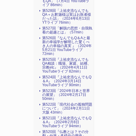
もQA」（7月4日 YouTubeラ
イブ 86min）
第528回「上祐史浩なんでも
QA＋お釈迦様は実はお医者様
だった話」（2024年6月13日
YTライブ 76min）
第527回「解脱の思想・自我執
着の超越とは」（57min）
第526回『なんでもQ＆Aと最
新の幸福学が解明した驚くべ
き人の幸福の真実 』（2024年
5月21日 YouTubeライブ
72min）
第525回『上祐史浩なんでも
QA相談：職場、家庭、結構、
宗教etc』（2024年4月11日
YouTubeライブ 82min）
第524回『上祐史浩なんでもQ
＆A』（2024年3月14日
YouTubeライブ 90min）
第523回「2024年日本と世界
の展望」（2024年2月17日
50min）
第522回「現代社会の孤独問題
について」（2024年2月11日
大阪 43min）
第521回『上祐史浩なんでもQ
＆A』（2024年2月8日
YouTubeライブ 94min）
第520回『仏教とは？その分
裂・分派・多様化の歴史』