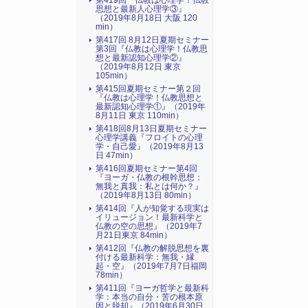
第419回『仏教は心理学！仏教
思想と最新人心理学③』
（2019年8月18日 大阪 120
min）
第417回 8月12日夏期セミナー
第3回『仏教は心理学！仏教思
想と最新認知心理学②』
（2019年8月12日 東京
105min）
第415回夏期セミナー第２回
『仏教は心理学！仏教思想と
最新認知心理学①』（2019年
8月11日 東京 110min）
第418回8月13日夏期セミナー
心理学講義『フロイトの心理
学・自己愛』（2019年8月13
日 47min）
第416回夏期セミナー第4回
『ヨーガ・仏教の根幹思想：
無我と真我：私とは何か？』
（2019年8月13日 80min）
第414回『人が知覚する現実は
イリュージョン！最新科学と
仏教の空の思想』（2019年7
月21日東京 84min）
第412回『仏教の解脱思想を裏
付ける最新科学：無我・縁
起・空』（2019年7月7日福岡
78min）
第411回『ヨーガ哲学と最新科
学：本当の自分・苦の根本原
因と脱却』（2019年6月30日