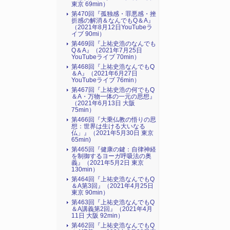
東京 69min）
第470回『孤独感・罪悪感・挫
折感の解消＆なんでもQ＆A』
（2021年8月12日YouTubeラ
イブ 90mi）
第469回『上祐史浩のなんでも
Q＆A』（2021年7月25日
YouTubeライブ 70min）
第468回『上祐史浩なんでもQ
＆A』（2021年6月27日
YouTubeライブ 76min）
第467回『上祐史浩の何でもQ
＆A・万物一体の一元の思想』
（2021年6月13日 大阪
75min）
第466回『大乗仏教の悟りの思
想：世界は生ける大いなる
仏」』（2021年5月30日 東京
65min)
第465回『健康の鍵：自律神経
を制御するヨーガ呼吸法の奥
義』（2021年5月2日 東京
130min）
第464回『上祐史浩なんでもQ
＆A第3回』（2021年4月25日
東京 90min）
第463回『上祐史浩なんでもQ
＆A講義第2回』（2021年4月
11日 大阪 92min）
第462回『上祐史浩なんでもQ