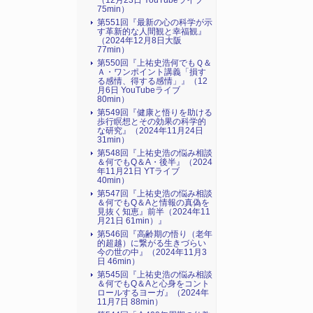
（12月23日 YouTubeライブ
75min）
第551回『最新の心の科学が示
す革新的な人間観と幸福観』
（2024年12月8日大阪
77min）
第550回『上祐史浩何でもＱ＆
Ａ・ワンポイント講義「損す
る感情、得する感情」』（12
月6日 YouTubeライブ
80min）
第549回『健康と悟りを助ける
歩行瞑想とその効果の科学的
な研究』（2024年11月24日
31min）
第548回『上祐史浩の悩み相談
＆何でもQ＆A・後半』（2024
年11月21日 YTライブ
40min）
第547回『上祐史浩の悩み相談
＆何でもQ＆Aと情報の真偽を
見抜く知恵』前半（2024年11
月21日 61min）』
第546回『高齢期の悟り（老年
的超越）に繋がる生きづらい
今の世の中』（2024年11月3
日 46min）
第545回『上祐史浩の悩み相談
＆何でもQ＆Aと心身をコント
ロールするヨーガ』（2024年
11月7日 88min）