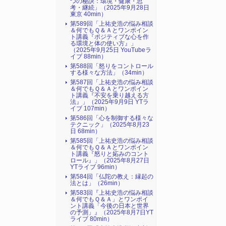
つの秘訣：環境・健康・思
考・継続」（2025年9月28日
東京 40min）
第589回「上祐史浩の悩み相談
＆何でもＱ＆Ａとワンポイン
ト講義『ポジティブな心を作
る環境と体の使い方』​」
（2025年9月25日 YouTubeラ
イブ 88min）
第588回「怒りをコントロール
する様々な方法」（34min）
第587回「上祐史浩の悩み相談
＆何でもＱ＆Ａとワンポイン
ト講義『不安を乗り越える方
法』​」（2025年9月9日 YTラ
イブ 107min）
第586回「心を制御する様々な
テクニック」（2025年8月23
日 68min）
第585回「上祐史浩の悩み相談
＆何でもＱ＆Ａとワンポイン
ト講義『怒りと妬みのコント
ロール』​」（2025年8月27日
YTライブ 96min）
第584回「仏陀の教え：縁起の
法とは」（26min）
第583回『上祐史浩の悩み相談
＆何でもＱ＆Ａ」とワンポイ
ント講義「今後の日本と世界
の予測」』（2025年8月7日YT
ライブ 80min）