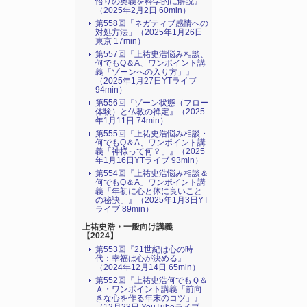
悟りの奥義を科学的に解説』
（2025年2月2日 60min）
第558回「ネガティブ感情への
対処方法」（2025年1月26日
東京 17min）
第557回『上祐史浩悩み相談、
何でもQ＆A、ワンポイント講
義「ゾーンへの入り方」』
（2025年1月27日YTライブ
94min）
第556回『ゾーン状態（フロー
体験）と仏教の禅定』（2025
年1月11日 74min）
第555回『上祐史浩悩み相談・
何でもQ＆A、ワンポイント講
義「神様って何？」』（2025
年1月16日YTライブ 93min）
第554回『上祐史浩悩み相談＆
何でもQ＆A」ワンポイント講
義「年初に心と体に良いこと
の秘訣」』（2025年1月3日YT
ライブ 89min）
上祐史浩・一般向け講義
【2024】
第553回『21世紀は心の時
代：幸福は心が決める』
（2024年12月14日 65min）
第552回『上祐史浩何でもＱ＆
Ａ・ワンポイント講義「前向
きな心を作る年末のコツ」』