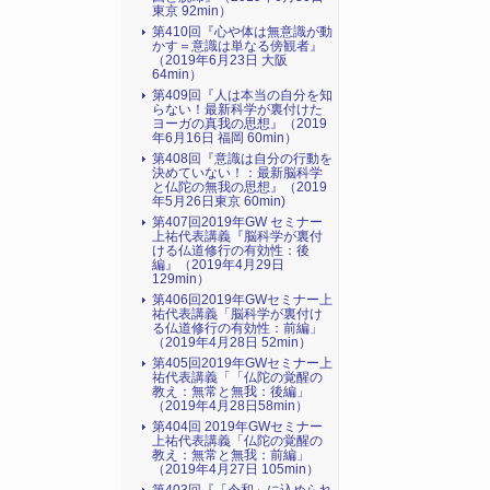
東京 92min）
第410回『心や体は無意識が動
かす＝意識は単なる傍観者』
（2019年6月23日 大阪
64min）
第409回『人は本当の自分を知
らない！最新科学が裏付けた
ヨーガの真我の思想』（2019
年6月16日 福岡 60min）
第408回『意識は自分の行動を
決めていない！：最新脳科学
と仏陀の無我の思想』（2019
年5月26日東京 60min)
第407回2019年GW セミナー
上祐代表講義『脳科学が裏付
ける仏道修行の有効性：後
編』（2019年4月29日
129min）
第406回2019年GWセミナー上
祐代表講義「脳科学が裏付け
る仏道修行の有効性：前編」
（2019年4月28日 52min）
第405回2019年GWセミナー上
祐代表講義「「仏陀の覚醒の
教え：無常と無我：後編」
（2019年4月28日58min）
第404回 2019年GWセミナー
上祐代表講義「仏陀の覚醒の
教え：無常と無我：前編」
（2019年4月27日 105min）