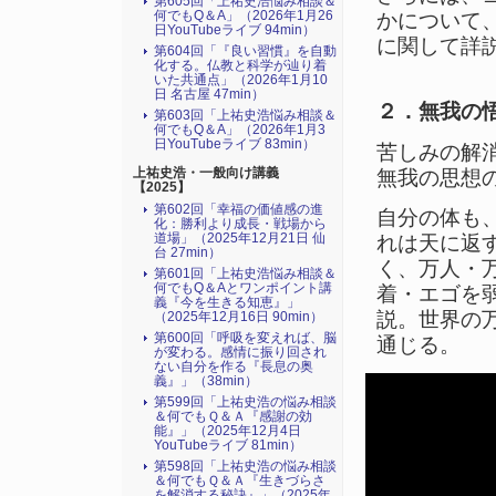
第605回「上祐史浩悩み相談＆
何でもQ＆A」（2026年1月26
かについて
日YouTubeライブ 94min）
に関して詳
第604回「『良い習慣』を自動
化する。仏教と科学が辿り着
いた共通点」（2026年1月10
日 名古屋 47min）
２．無我の
第603回「上祐史浩悩み相談＆
何でもQ＆A」（2026年1月3
日YouTubeライブ 83min）
苦しみの解
上祐史浩・一般向け講義
無我の思想
【2025】
第602回「幸福の価値感の進
自分の体も
化：勝利より成長・戦場から
道場」（2025年12月21日 仙
れは天に返
台 27min）
く、万人・
第601回「上祐史浩悩み相談＆
何でもQ＆Aとワンポイント講
着・エゴを
義『今を生きる知恵』」
説。世界の
（2025年12月16日 90min）
第600回「呼吸を変えれば、脳
通じる。
が変わる。感情に振り回され
ない自分を作る『長息の奥
義』」（38min）
第599回「上祐史浩の悩み相談
＆何でもＱ＆Ａ『感謝の効
能』」（2025年12月4日
YouTubeライブ 81min）
第598回「上祐史浩の悩み相談
＆何でもＱ＆Ａ『生きづらさ
を解消する秘訣』​」（2025年