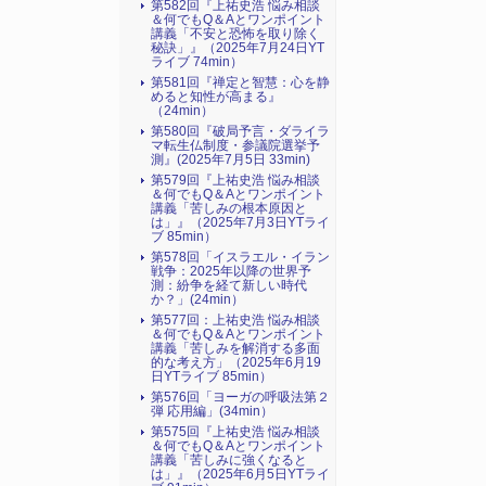
第582回『上祐史浩 悩み相談
＆何でもQ＆Aとワンポイント
講義「不安と恐怖を取り除く
秘訣」』（2025年7月24日YT
ライブ 74min）
第581回『禅定と智慧：心を静
めると知性が高まる』
（24min）
第580回『破局予言・ダライラ
マ転生仏制度・参議院選挙予
測』(2025年7月5日 33min)
第579回『上祐史浩 悩み相談
＆何でもQ＆Aとワンポイント
講義「苦しみの根本原因と
は」』（2025年7月3日YTライ
ブ 85min）
第578回「イスラエル・イラン
戦争：2025年以降の世界予
測：紛争を経て新しい時代
か？」(24min）
第577回：上祐史浩 悩み相談
＆何でもQ＆Aとワンポイント
講義「苦しみを解消する多面
的な考え方」（2025年6月19
日YTライブ 85min）
第576回「ヨーガの呼吸法第２
弾 応用編」(34min）
第575回『上祐史浩 悩み相談
＆何でもQ＆Aとワンポイント
講義「苦しみに強くなると
は」』（2025年6月5日YTライ