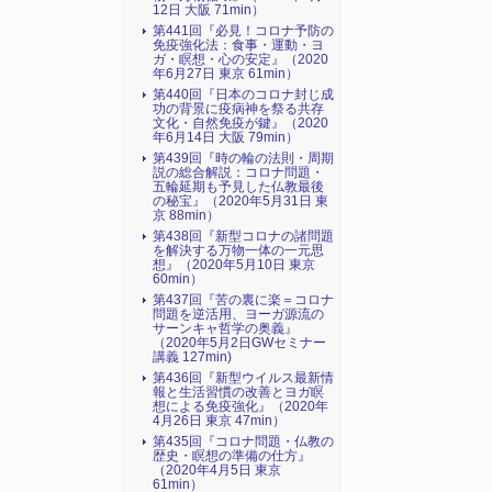
12日 大阪 71min）
第441回『必見！コロナ予防の
免疫強化法：食事・運動・ヨ
ガ・瞑想・心の安定』（2020
年6月27日 東京 61min）
第440回『日本のコロナ封じ成
功の背景に疫病神を祭る共存
文化・自然免疫が鍵』（2020
年6月14日 大阪 79min）
第439回『時の輪の法則・周期
説の総合解説：コロナ問題・
五輪延期も予見した仏教最後
の秘宝』（2020年5月31日 東
京 88min）
第438回『新型コロナの諸問題
を解決する万物一体の一元思
想』（2020年5月10日 東京
60min）
第437回『苦の裏に楽＝コロナ
問題を逆活用、ヨーガ源流の
サーンキャ哲学の奥義』
（2020年5月2日GWセミナー
講義 127min)
第436回『新型ウイルス最新情
報と生活習慣の改善とヨガ瞑
想による免疫強化』（2020年
4月26日 東京 47min）
第435回『コロナ問題・仏教の
歴史・瞑想の準備の仕方』
（2020年4月5日 東京
61min）