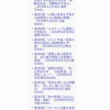
対処する仏陀の人生哲学：高
齢化社会・消費税の不安も』
（2018年11月18日 福岡
75min）
第387回『人類の未来を予見す
る諸思想と心の制御の精髄』
（2018年11月4日 大阪
68min）
第386回『ネガティブな感情へ
の対処法』（2018年10月28日
福岡 60min）
第385回『ポスト平成＝変革の
時代の経済と精神世界の予
想』（2018年10月21日東京
52min）
第384回『霊障と真の霊的浄
化、自己愛の問題と全体愛の
幸福』（2018年10月14日大阪
62min）
第383回『無我の思想：「私」
は実在せず、「自由意思」も
存在しない？』（2018年9月
30日東京63min)
第382回『苦楽を感じる心理構
造と、苦しみに強い心の培い
方』（2018年9月23日 福岡
61min）
第381回『皆が幸福になれない
理由：無智』（2018年9月9日
大阪 64min）
第380回『ヨーガと仏教の本来