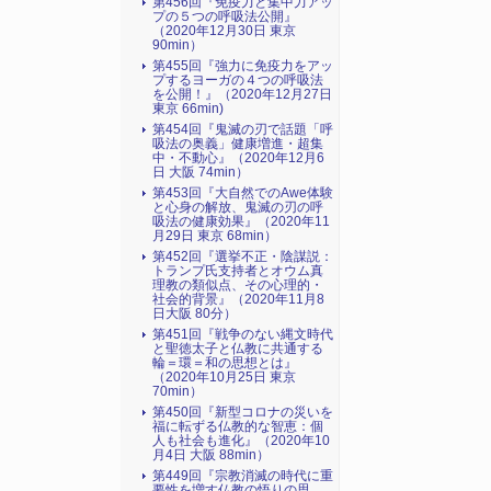
第456回『免疫力と集中力アッ
プの５つの呼吸法公開』
（2020年12月30日 東京
90min）
第455回『強力に免疫力をアッ
プするヨーガの４つの呼吸法
を公開！』（2020年12月27日
東京 66min)
第454回『鬼滅の刃で話題「呼
吸法の奥義」健康増進・超集
中・不動心』（2020年12月6
日 大阪 74min）
第453回『大自然でのAwe体験
と心身の解放、鬼滅の刃の呼
吸法の健康効果』（2020年11
月29日 東京 68min）
第452回『選挙不正・陰謀説：
トランプ氏支持者とオウム真
理教の類似点、その心理的・
社会的背景』（2020年11月8
日大阪 80分）
第451回『戦争のない縄文時代
と聖徳太子と仏教に共通する
輪＝環＝和の思想とは』
（2020年10月25日 東京
70min）
第450回『新型コロナの災いを
福に転ずる仏教的な智恵：個
人も社会も進化』（2020年10
月4日 大阪 88min）
第449回『宗教消滅の時代に重
要性を増す仏教の悟りの思