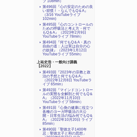
ブ 108min）
第496回『心の安定のための良
い習慣！・なんでもQ＆A』
（3/16 YouTubeライブ
102min)
第495回『心のコントロールの
ための呼吸法と考え方・何で
もQ＆A』（2023年2月9日
YouTubeライブ 78min）
第494回『何でもQ＆A・真の
自由の道：人は実は自分の心
の奴隷』（2023年1月12日
YouTubeライブ 55min）
上祐史浩・一般向け講義
【2022】
第493回『2023年の宗教と政
治の予想と何でもQ＆A』
（2022年12月8日 YouTubeラ
イブ 65min）
第492回『マインドコントロー
ルの実態を全解剖と何でもQ＆
A』（2022年11月10日
YouTubeライブ 58min）
第491回『心身の健康に役立つ
各種のヨーガ呼吸法の大公
開・日常生活の悩み何でもQ＆
A』（2022年10月20日 ライブ
85min）
第490回「聖徳太子1400年
忌：聖徳太子と和の思想」