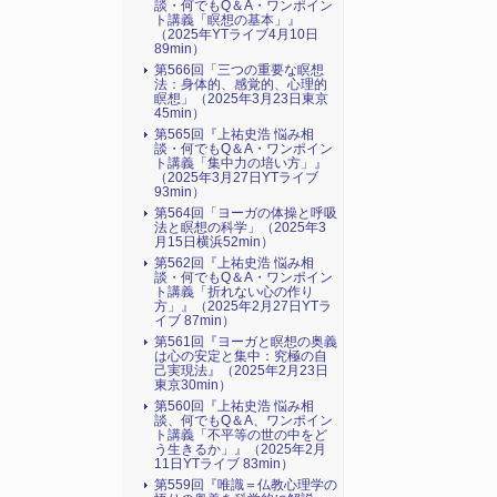
談・何でもQ＆A・ワンポイン
ト講義「瞑想の基本」』
（2025年YTライブ4月10日
89min）
第566回「三つの重要な瞑想
法：身体的、感覚的、心理的
瞑想」（2025年3月23日東京
45min）
第565回『上祐史浩 悩み相
談・何でもQ＆A・ワンポイン
ト講義「集中力の培い方」』
（2025年3月27日YTライブ
93min）
第564回「ヨーガの体操と呼吸
法と瞑想の科学」（2025年3
月15日横浜52min）
第562回『上祐史浩 悩み相
談・何でもQ＆A・ワンポイン
ト講義「折れない心の作り
方」』（2025年2月27日YTラ
イブ 87min）
第561回『ヨーガと瞑想の奥義
は心の安定と集中：究極の自
己実現法』（2025年2月23日
東京30min）
第560回『上祐史浩 悩み相
談、何でもQ＆A、ワンポイン
ト講義「不平等の世の中をど
う生きるか」』（2025年2月
11日YTライブ 83min）
第559回『唯識＝仏教心理学の