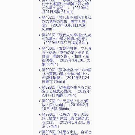
第403回『「令和」に込められ
た十七条憲法の精神：和と輪
と仏教の思想」』（2019年4
月21日福岡 61min）
第402回『苦しみを根絶する仏
陀の覚醒の思想：無常と無
我』（2019年3月31日東京
61min）
第401回『現代人の幸福のため
の仏教の中道と唯識の思想』
（2019年3月24日福岡 64in）
第400回『質疑応答集：立ち直
る・妬み・本当の愛・生きる
価値・理想を貫く・相性・先
祖供養』（2019年3月10日 大
阪 58min）
第399回『競争社会の中での悟
りの実現の道：全体の向上へ
の切磋琢磨』（2019年2月24
日東京 70min)
第398回『劣等感を生きる力に
変える慈悲の思想』（2019年
2月17日 福岡 80min）
第397回『一元思想：心の解
放・悟りの鍵』（2019年2月
10日 大阪 66min）
第396回『仏教の「愛」の思
想：欲愛と慈悲：真に愛され
るには』（2019年1月27日 東
京 67min ）
第395回『結果を出し、自ずと