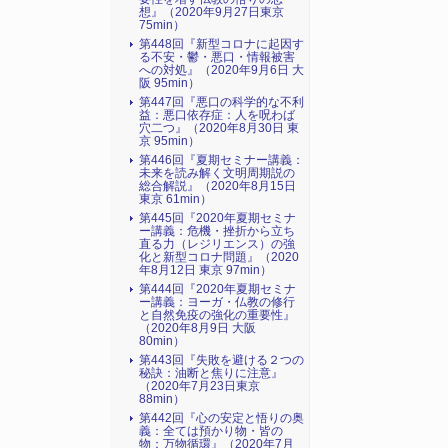
想』（2020年9月27日東京
75min）
第448回『新型コロナに起因す
る不安・鬱・悪口・情報被害
への対処』（2020年9月6日 大
阪 95min）
第447回『悪口の科学的な不利
益：悪口依存症：人を呪わば
穴二つ』（2020年8月30日 東
京 95min）
第446回『夏期セミナー講義：
未来を読み解く文明周期説の
総合解説』（2020年8月15日
東京 61min）
第445回『2020年夏期セミナ
ー講義：危機・挫折から立ち
直る力（レジリエンス）の強
化と新型コロナ問題』（2020
年8月12日 東京 97min）
第444回『2020年夏期セミナ
ー講義：ヨーガ・仏教の修行
と自然免疫の強化の重要性』
（2020年8月9日 大阪
80min）
第443回『失敗を避ける２つの
秘訣：油断と焦りに注意』
（2020年7月23日東京
88min）
第442回『心の安定と悟りの奥
義：全ては預かり物・皆の
物：万物循環』（2020年7月