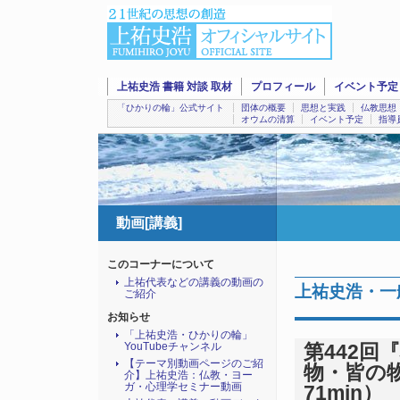
上祐史浩 書籍 対談 取材
プロフィール
イベント予定
「ひかりの輪」公式サイト
団体の概要
思想と実践
仏教思想
オウムの清算
イベント予定
指導
動画[講義]
このコーナーについて
上祐代表などの講義の動画の
上祐史浩・一
ご紹介
お知らせ
「上祐史浩・ひかりの輪」
YouTubeチャンネル
第442
【テーマ別動画ページのご紹
物・皆の物
介】上祐史浩：仏教・ヨー
ガ・心理学セミナー動画
71min）