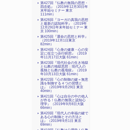
第427回『仏教の無我の思想・
四念処』（2019年12月30日年
末年始セミナー 東京
111min）
第426回『ヨーガの真我の思想
と最新の認知科学』（2019年
12月29日年末年始セミナー 東
京 100min）
第425回『運命の思想と科学』
（2019年12月1日東京
82min）
第424回『心身の健康・心の安
定に役立つ歩行瞑想』（2019
年11月17日大阪 61min）
第423回『現代社会の生き地獄
と仏教の地獄思想：現代人の
孤独と仏教の孤地獄』（2019
年10月13日大阪 61min）
第422回『心の制御の鍵＝無意
識を制御する４つの習慣と
は』（2019年9月29日 東京
40min）
第421回『心は自分の中の他人
が作る！仏教の無我と認知心
理学』（2019年9月8日大阪
66min）
第420回『現代人の幸福の鍵で
ある心の制御とその方法と
は』（2019年9月1日 東京
69min）