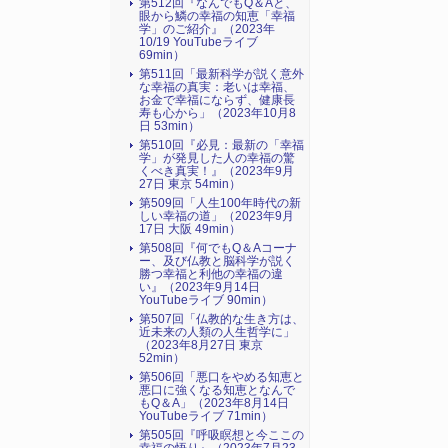
第512回『なんでもQ＆Aと、
眼から鱗の幸福の知恵「幸福
学」のご紹介』（2023年
10/19 YouTubeライブ
69min）
第511回「最新科学が説く意外
な幸福の真実：老いは幸福、
お金で幸福にならず、健康長
寿も心から」（2023年10月8
日 53min）
第510回『必見：最新の「幸福
学」が発見した人の幸福の驚
くべき真実！』（2023年9月
27日 東京 54min）
第509回「人生100年時代の新
しい幸福の道」（2023年9月
17日 大阪 49min）
第508回『何でもQ＆Aコーナ
ー、及び仏教と脳科学が説く
勝つ幸福と利他の幸福の違
い』（2023年9月14日
YouTubeライブ 90min）
第507回「仏教的な生き方は、
近未来の人類の人生哲学に」
（2023年8月27日 東京
52min）
第506回「悪口をやめる知恵と
悪口に強くなる知恵となんで
もQ＆A」（2023年8月14日
YouTubeライブ 71min）
第505回『呼吸瞑想と今ここの