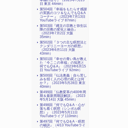
幸福の悟り』（2023年7月23
日 東京 44min）
第504回『幸福をもたらす感謝
の実践のコツ＆なんでもQ＆A
コーナー 』（2023年7月13日
YouTubeライブ 87min）
第503回『縄文の宗教と弥生以
降の宗教の変化と融合』
（2023年7月2日 大阪
35min）
第502回『３つの主な瞑想法と
クンダリニーヨーガの瞑想』
（2023年6月11日 大阪
43min）
第501回『幸せの青い鳥が教え
た「今ここの幸福」の知恵と
何でもQ＆A』（2023年6月15
日 YouTubeライブ 92min）
第500回『仏法奥義：自ら苦し
みを招く人の心理の罠とは何
か？』（2023年5月28日 東京
40min）
第499回「仏教変革の400年周
期＆最新周期説解説」（2023
年5月14日 大阪 45min）
第498回『何でもQ＆A・心が
落ち着く瞑想（シンボル瞑
想）』（2023年5月11日
YouTubeライブ 110min）
第497回『何でもQ＆A・瞑想
の秘訣』（4/13 YouTubeライ