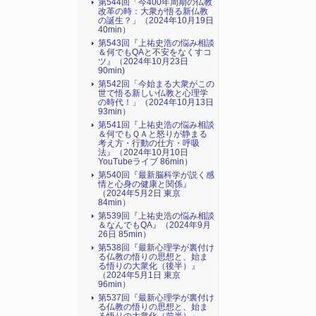
第544回「今400年周期の仏教
改革の時：大衆が悟る新仏教
の誕生？」（2024年10月19日
40min）
第543回『上祐史浩の悩み相談
＆何でもQAと不安をなくすコ
ツ』（2024年10月23日
90min)
第542回「今始まる大衆がこの
世で悟る新しい仏教と心理学
の時代！」（2024年10月13日
93min）
第541回『上祐史浩の悩み相談
＆何でもＱＡと怒りが静まる
考え方・行動の仕方・呼吸
法』（2024年10月10日
YouTubeライブ 86min）
第540回『最新脳科学が説く感
情と心身の健康と関係』
（2024年5月2日 東京
84min）
第539回『上祐史浩の悩み相談
＆なんでもQA』（2024年9月
26日 85min）
第538回『最新心理学が裏付け
る仏教の悟りの思想と、始ま
る悟りの大衆化（後半）』
（2024年5月1日 東京
96min）
第537回『最新心理学が裏付け
る仏教の悟りの思想と、始ま