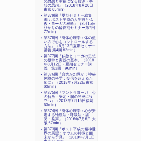
の思想と幸福になる資源・手
段の思想』（2018年8月26日
東京 65min）
第379回『夏期セミナー総集
編：ポスト平成の人生観と仏
教・ヨーガの根幹』（8月15日
ひかりの輪夏期セミナー第7回
77min）
第378回『身体心理学：体の使
い方で心をコントロールする
方法』（8月13日夏期セミナー
講義 第4回 83min）
第377回『仏教とヨーガの思想
の根幹と実践の基本』（2018
年8月12日・夏期セミナー講
義 第3回 96min）
第376回『真実か幻覚か：神秘
体験の科学：妄信を超えるた
めに』（2018年7月22日東京
63min）
第375回『マントラヨーガ：心
の解放・安定・脳の開発に役
立つ』（2018年7月15日福岡
63min）
第374回『身体心理学：心が安
定する弛緩法・呼吸法・姿
勢・発声』（2018年7月8日 大
阪 57min）
第373回『ポスト平成の精神世
界の展望：オウムの特徴と顛
末から予見』（2018年7月1日