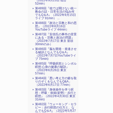
（2022年9月23日 仙台
52min）
第489回『他では聞けない統一
教会の話・日常生活の悩み何
でもQ＆A』（2022年9月15日
ライブ 91min） ...
第488回『政治と宗教と和の思
想』（2022年8月16日
YouTubeライブ 44min）
第487回『安倍氏の事件の背景
にある・宗教と政治の問題』
（2022年7月17日 東京 冒頭
30minのみ）
第486回『脳を開発・発達させ
る秘訣となんでもQ＆A』
（2022年7月7日YouTubeライ
ブ 75min)
第485回『呼吸瞑想とシンボル
瞑想:心身の健康の秘訣』
（2022年6月26日 東京
57min）
第484回「悪い考え方の癖を取
りのぞく＆なんでもQ&A」
（2022年6月17日 77min）
第483回『身体操作を伴う瞑
想：呼吸・体操(姿勢)・歩行と
瞑想』（2022年4月30日 東京
31min)
第482回『ウォーキング・セラ
ピー：歩行瞑想の仕方と、な
んでもQ＆A』（2022年5月27