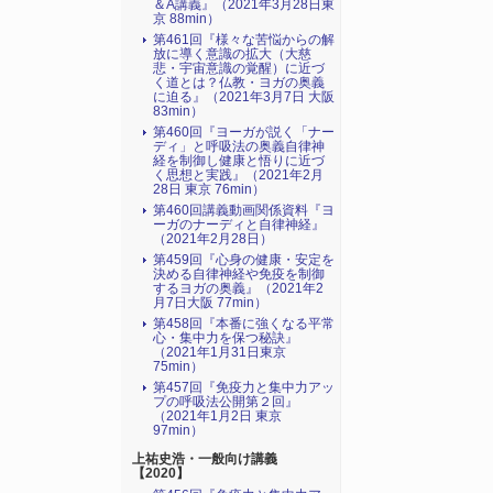
＆A講義』（2021年3月28日東
京 88min）
第461回『様々な苦悩からの解
放に導く意識の拡大（大慈
悲・宇宙意識の覚醒）に近づ
く道とは？仏教・ヨガの奥義
に迫る』（2021年3月7日 大阪
83min）
第460回『ヨーガが説く「ナー
ディ」と呼吸法の奥義自律神
経を制御し健康と悟りに近づ
く思想と実践』（2021年2月
28日 東京 76min）
第460回講義動画関係資料『ヨ
ーガのナーディと自律神経』
（2021年2月28日）
第459回『心身の健康・安定を
決める自律神経や免疫を制御
するヨガの奥義』（2021年2
月7日大阪 77min）
第458回『本番に強くなる平常
心・集中力を保つ秘訣』
（2021年1月31日東京
75min）
第457回『免疫力と集中力アッ
プの呼吸法公開第２回』
（2021年1月2日 東京
97min）
上祐史浩・一般向け講義
【2020】