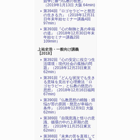
競争に勝つ仏教の智恵』
（2019年1月13日 大阪 64min)
第394回『ロゴセラピーと慈悲
の生きる力』（2018年12月31
日年末年始セミナー講義4回
97min）
第393回『心の制御と真の幸福
の道』（2018年12月30日年末
年始セミナー講義2回
109min）
上祐史浩・一般向け講義
【2018】
第392回『心の安定に役立つ生
活環境：現代社会の孤独の問
題』（2018年12月23日東京
62min）
第391回『どんな状況でも生き
る意味を見出す心理療法「ロ
ゴセラピー」と仏教の慈悲の
思想』（2018年12月16日福岡
67min)
第390回『仏教思想の精髄：煩
悩が苦の原因・慈悲が幸福の
条件』（2018年12月9日 大阪
62min）
第389回『自我意識と悟りの意
識、循環の中の上昇期の思
想』（2018年11月25日東京
62min）
第388回『未来の苦を直視して