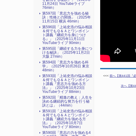
11月24日 YouTubeライブ
76min）
第597回「意志力を強める秘
訣：性格との関係」（2025年
11月15日 横浜 46min）
第596回「上祐史浩の悩み相談
＆何でもＱ＆Ａとワンポイン
ト講義『継続力を身につけ
る』​」（2025年11月11日
YouTubeライブ 90min）
第595回「継続する力を身につ
ける秘訣」（2025年11月2日
大阪 27min）
第594回「意志力を強める科
学」（2025年10月26日 東京
48min）
第593回「上祐史浩の悩み相談
<<<
前へ【第441回『
＆何でもＱ＆Ａとワンポイン
ト講義『意志力を強める方
次へ【第4
法』​」（2025年10月23日
YouTubeライブ 88min）
第592回「精進の教え：人生を
決める継続的な努力を行う秘
訣とは」（44min）
第591回「上祐史浩の悩み相談
＆何でもＱ＆Ａとワンポイン
ト講義『継続力を強める方
法』​」（2025年10月7日
YouTubeライブ 80min）
第590回「意志の力を強める4