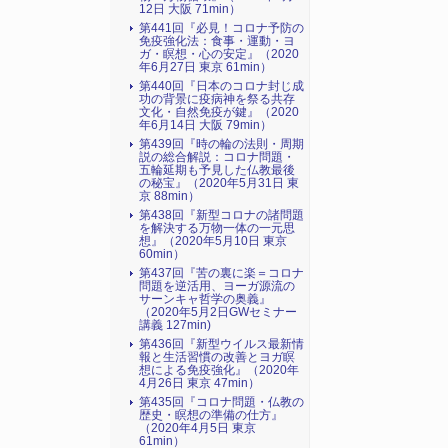
12日 大阪 71min）
第441回『必見！コロナ予防の
免疫強化法：食事・運動・ヨ
ガ・瞑想・心の安定』（2020
年6月27日 東京 61min）
第440回『日本のコロナ封じ成
功の背景に疫病神を祭る共存
文化・自然免疫が鍵』（2020
年6月14日 大阪 79min）
第439回『時の輪の法則・周期
説の総合解説：コロナ問題・
五輪延期も予見した仏教最後
の秘宝』（2020年5月31日 東
京 88min）
第438回『新型コロナの諸問題
を解決する万物一体の一元思
想』（2020年5月10日 東京
60min）
第437回『苦の裏に楽＝コロナ
問題を逆活用、ヨーガ源流の
サーンキャ哲学の奥義』
（2020年5月2日GWセミナー
講義 127min)
第436回『新型ウイルス最新情
報と生活習慣の改善とヨガ瞑
想による免疫強化』（2020年
4月26日 東京 47min）
第435回『コロナ問題・仏教の
歴史・瞑想の準備の仕方』
（2020年4月5日 東京
61min）