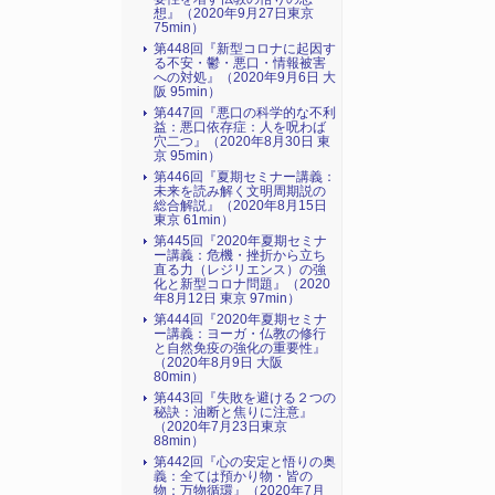
想』（2020年9月27日東京
75min）
第448回『新型コロナに起因す
る不安・鬱・悪口・情報被害
への対処』（2020年9月6日 大
阪 95min）
第447回『悪口の科学的な不利
益：悪口依存症：人を呪わば
穴二つ』（2020年8月30日 東
京 95min）
第446回『夏期セミナー講義：
未来を読み解く文明周期説の
総合解説』（2020年8月15日
東京 61min）
第445回『2020年夏期セミナ
ー講義：危機・挫折から立ち
直る力（レジリエンス）の強
化と新型コロナ問題』（2020
年8月12日 東京 97min）
第444回『2020年夏期セミナ
ー講義：ヨーガ・仏教の修行
と自然免疫の強化の重要性』
（2020年8月9日 大阪
80min）
第443回『失敗を避ける２つの
秘訣：油断と焦りに注意』
（2020年7月23日東京
88min）
第442回『心の安定と悟りの奥
義：全ては預かり物・皆の
物：万物循環』（2020年7月