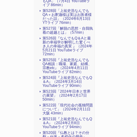
もQA」（7月4日 YouTubeラ
イブ 86min）
第528回「上祐史浩なんでも
QA＋お釈迦様は実はお医者様
だった話」（2024年6月13日
YTライブ 76min）
第527回「解脱の思想・自我執
着の超越とは」（57min）
第526回『なんでもQ＆Aと最
新の幸福学が解明した驚くべ
き人の幸福の真実 』（2024年
5月21日 YouTubeライブ
72min）
第525回『上祐史浩なんでも
QA相談：職場、家庭、結構、
宗教etc』（2024年4月11日
YouTubeライブ 82min）
第524回『上祐史浩なんでもQ
＆A』（2024年3月14日
YouTubeライブ 90min）
第523回「2024年日本と世界
の展望」（2024年2月17日
50min）
第522回「現代社会の孤独問題
について」（2024年2月11日
大阪 43min）
第521回『上祐史浩なんでもQ
＆A』（2024年2月8日
YouTubeライブ 94min）
第520回『仏教とは？その分
裂・分派・多様化の歴史』