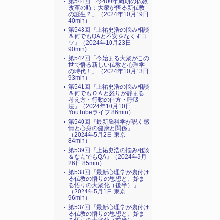
第544回「今400年周期の仏教
改革の時：大衆が悟る新仏教
の誕生？」（2024年10月19日
40min）
第543回『上祐史浩の悩み相談
＆何でもQAと不安をなくすコ
ツ』（2024年10月23日
90min)
第542回「今始まる大衆がこの
世で悟る新しい仏教と心理学
の時代！」（2024年10月13日
93min）
第541回『上祐史浩の悩み相談
＆何でもＱＡと怒りが静まる
考え方・行動の仕方・呼吸
法』（2024年10月10日
YouTubeライブ 86min）
第540回『最新脳科学が説く感
情と心身の健康と関係』
（2024年5月2日 東京
84min）
第539回『上祐史浩の悩み相談
＆なんでもQA』（2024年9月
26日 85min）
第538回『最新心理学が裏付け
る仏教の悟りの思想と、始ま
る悟りの大衆化（後半）』
（2024年5月1日 東京
96min）
第537回『最新心理学が裏付け
る仏教の悟りの思想と、始ま