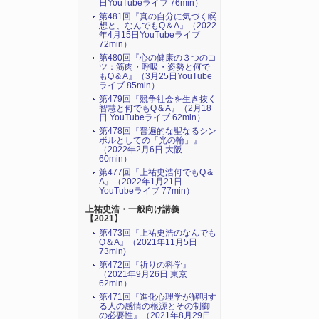
日YouTubeライブ 76min）
第481回『真の自分に気づく瞑
想と、なんでもQ＆A』（2022
年4月15日YouTubeライブ
72min）
第480回『心の健康の３つのコ
ツ：筋肉・呼吸・姿勢と何で
もQ＆A』（3月25日YouTube
ライブ 85min）
第479回『競争社会を生き抜く
智慧と何でもQ＆A』（2月18
日 YouTubeライブ 62min）
第478回『普遍的な聖なるシン
ボルとしての「光の輪」』
（2022年2月6日 大阪
60min）
第477回『上祐史浩何でもQ＆
A』（2022年1月21日
YouTubeライブ 77min）
上祐史浩・一般向け講義
【2021】
第473回『上祐史浩のなんでも
Q＆A』（2021年11月5日
73min)
第472回『祈りの科学』
（2021年9月26日 東京
62min）
第471回『進化心理学が解明す
る人の感情の根源とその制御
の必要性』（2021年8月29日