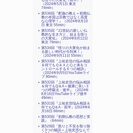
る悟りの大衆化（前半）』
（2024年5月1日 東京
74min）
第536回『釈迦の教え＝初期仏
教の本質は宗教ではなく高度
な心理学！』（2024年8月10
日 東京 55min）
第535回『21世紀の新しい仏
教的な生き方と、始まる悟り
の大衆化』（2024年8月12日
東京 79min）
第534回『悟りの大衆化が始ま
る新しい時代が今到来！』
（2024年9月11日 55min）
第533回『上祐史浩の悩み相談
＆何でもＱ＆Ａと心と体をコ
ントロールする６つの秘訣』
（2024年9月5日YouTubeライ
ブ 90min）
第532回『上祐史浩の悩み相談
＆何でもQ＆A＋健康に良い３
つの呼吸法：後半』（2024年
8月16日YouTubeライブ後半
49min）
第531回『上祐史浩悩み相談＆
何でもQ＆A・前半』(2024年8
月16日 66min）
第530回『初期仏教の思想と実
践』（64min)
第529回「怒りと不安を取り除
く3つの秘訣＋上祐史浩なんで