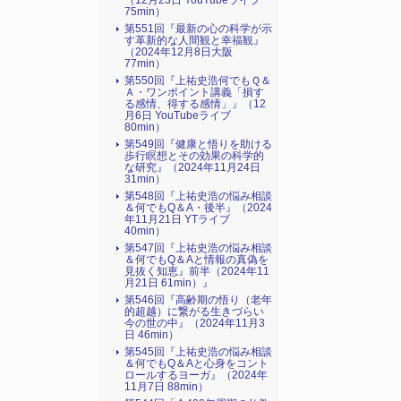
（12月23日 YouTubeライブ
75min）
第551回『最新の心の科学が示
す革新的な人間観と幸福観』
（2024年12月8日大阪
77min）
第550回『上祐史浩何でもＱ＆
Ａ・ワンポイント講義「損す
る感情、得する感情」』（12
月6日 YouTubeライブ
80min）
第549回『健康と悟りを助ける
歩行瞑想とその効果の科学的
な研究』（2024年11月24日
31min）
第548回『上祐史浩の悩み相談
＆何でもQ＆A・後半』（2024
年11月21日 YTライブ
40min）
第547回『上祐史浩の悩み相談
＆何でもQ＆Aと情報の真偽を
見抜く知恵』前半（2024年11
月21日 61min）』
第546回『高齢期の悟り（老年
的超越）に繋がる生きづらい
今の世の中』（2024年11月3
日 46min）
第545回『上祐史浩の悩み相談
＆何でもQ＆Aと心身をコント
ロールするヨーガ』（2024年
11月7日 88min）