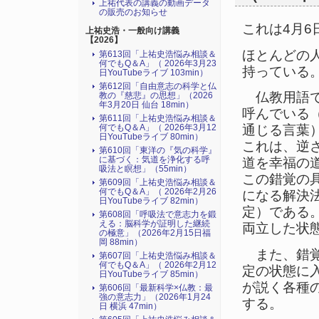
上祐代表の講義の動画データ
の販売のお知らせ
これは4月6
上祐史浩・一般向け講義
【2026】
ほとんどの
第613回「上祐史浩悩み相談＆
何でもQ＆A」（ 2026年3月23
持っている
日YouTubeライブ 103min）
第612回「自由意志の科学と仏
仏教用語で
教の『慈悲』の思想」（2026
年3月20日 仙台 18min）
呼んでいる
第611回「上祐史浩悩み相談＆
何でもQ＆A」（ 2026年3月12
通じる言葉
日YouTubeライブ 80min）
これは、逆
第610回「東洋の『気の科学』
に基づく：気道を浄化する呼
道を幸福の
吸法と瞑想」（55min）
この錯覚の
第609回「上祐史浩悩み相談＆
何でもQ＆A」（ 2026年2月26
になる解決
日YouTubeライブ 82min）
定）である
第608回「呼吸法で意志力を鍛
える：脳科学が証明した継続
両立した状
の極意」（2026年2月15日福
岡 88min）
また、錯覚
第607回「上祐史浩悩み相談＆
何でもQ＆A」（ 2026年2月12
定の状態に
日YouTubeライブ 85min）
が説く各種
第606回「最新科学×仏教：最
強の意志力」（2026年1月24
する。
日 横浜 47min）