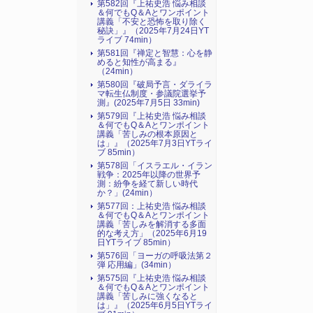
第582回『上祐史浩 悩み相談
＆何でもQ＆Aとワンポイント
講義「不安と恐怖を取り除く
秘訣」』（2025年7月24日YT
ライブ 74min）
第581回『禅定と智慧：心を静
めると知性が高まる』
（24min）
第580回『破局予言・ダライラ
マ転生仏制度・参議院選挙予
測』(2025年7月5日 33min)
第579回『上祐史浩 悩み相談
＆何でもQ＆Aとワンポイント
講義「苦しみの根本原因と
は」』（2025年7月3日YTライ
ブ 85min）
第578回「イスラエル・イラン
戦争：2025年以降の世界予
測：紛争を経て新しい時代
か？」(24min）
第577回：上祐史浩 悩み相談
＆何でもQ＆Aとワンポイント
講義「苦しみを解消する多面
的な考え方」（2025年6月19
日YTライブ 85min）
第576回「ヨーガの呼吸法第２
弾 応用編」(34min）
第575回『上祐史浩 悩み相談
＆何でもQ＆Aとワンポイント
講義「苦しみに強くなると
は」』（2025年6月5日YTライ