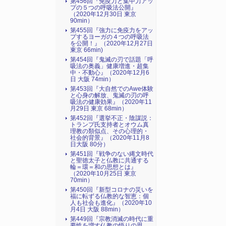
第456回『免疫力と集中力アッ
プの５つの呼吸法公開』
（2020年12月30日 東京
90min）
第455回『強力に免疫力をアッ
プするヨーガの４つの呼吸法
を公開！』（2020年12月27日
東京 66min)
第454回『鬼滅の刃で話題「呼
吸法の奥義」健康増進・超集
中・不動心』（2020年12月6
日 大阪 74min）
第453回『大自然でのAwe体験
と心身の解放、鬼滅の刃の呼
吸法の健康効果』（2020年11
月29日 東京 68min）
第452回『選挙不正・陰謀説：
トランプ氏支持者とオウム真
理教の類似点、その心理的・
社会的背景』（2020年11月8
日大阪 80分）
第451回『戦争のない縄文時代
と聖徳太子と仏教に共通する
輪＝環＝和の思想とは』
（2020年10月25日 東京
70min）
第450回『新型コロナの災いを
福に転ずる仏教的な智恵：個
人も社会も進化』（2020年10
月4日 大阪 88min）
第449回『宗教消滅の時代に重
要性を増す仏教の悟りの思