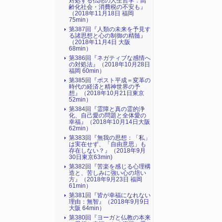
対処する仏陀の人生哲学：高
齢化社会・消費税の不安も』
（2018年11月18日 福岡
75min）
第387回『人類の未来を予見す
る諸思想と心の制御の精髄』
（2018年11月4日 大阪
68min）
第386回『ネガティブな感情へ
の対処法』（2018年10月28日
福岡 60min）
第385回『ポスト平成＝変革の
時代の経済と精神世界の予
想』（2018年10月21日東京
52min）
第384回『霊障と真の霊的浄
化、自己愛の問題と全体愛の
幸福』（2018年10月14日大阪
62min）
第383回『無我の思想：「私」
は実在せず、「自由意思」も
存在しない？』（2018年9月
30日東京63min)
第382回『苦楽を感じる心理構
造と、苦しみに強い心の培い
方』（2018年9月23日 福岡
61min）
第381回『皆が幸福になれない
理由：無智』（2018年9月9日
大阪 64min）
第380回『ヨーガと仏教の本来