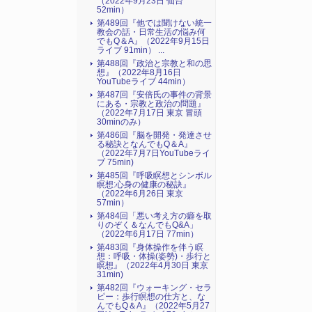
（2022年9月23日 仙台
52min）
第489回『他では聞けない統一
教会の話・日常生活の悩み何
でもQ＆A』（2022年9月15日
ライブ 91min） ...
第488回『政治と宗教と和の思
想』（2022年8月16日
YouTubeライブ 44min）
第487回『安倍氏の事件の背景
にある・宗教と政治の問題』
（2022年7月17日 東京 冒頭
30minのみ）
第486回『脳を開発・発達させ
る秘訣となんでもQ＆A』
（2022年7月7日YouTubeライ
ブ 75min)
第485回『呼吸瞑想とシンボル
瞑想:心身の健康の秘訣』
（2022年6月26日 東京
57min）
第484回「悪い考え方の癖を取
りのぞく＆なんでもQ&A」
（2022年6月17日 77min）
第483回『身体操作を伴う瞑
想：呼吸・体操(姿勢)・歩行と
瞑想』（2022年4月30日 東京
31min)
第482回『ウォーキング・セラ
ピー：歩行瞑想の仕方と、な
んでもQ＆A』（2022年5月27