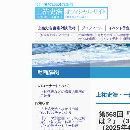
上祐史浩 書籍 対談 取材
プロフィール
イベント予定
「ひかりの輪」公式サイト
団体の概要
思想と実践
仏教思想
オウムの清算
イベント予定
指導
動画[講義]
このコーナーについて
上祐代表などの講義の動画の
上祐史浩・一
ご紹介
お知らせ
「上祐史浩・ひかりの輪」
YouTubeチャンネル
第568
【テーマ別動画ページのご紹
は？』（3
介】上祐史浩：仏教・ヨー
ガ・心理学セミナー動画
（2025年