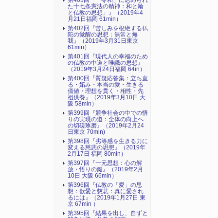
第403回『「令和」に込められ
た十七条憲法の精神：和と輪
と仏教の思想」』（2019年4
月21日福岡 61min）
第402回『苦しみを根絶する仏
陀の覚醒の思想：無常と無
我』（2019年3月31日東京
61min）
第401回『現代人の幸福のため
の仏教の中道と唯識の思想』
（2019年3月24日福岡 64in）
第400回『質疑応答集：立ち直
る・妬み・本当の愛・生きる
価値・理想を貫く・相性・先
祖供養』（2019年3月10日 大
阪 58min）
第399回『競争社会の中での悟
りの実現の道：全体の向上へ
の切磋琢磨』（2019年2月24
日東京 70min)
第398回『劣等感を生きる力に
変える慈悲の思想』（2019年
2月17日 福岡 80min）
第397回『一元思想：心の解
放・悟りの鍵』（2019年2月
10日 大阪 66min）
第396回『仏教の「愛」の思
想：欲愛と慈悲：真に愛され
るには』（2019年1月27日 東
京 67min ）
第395回『結果を出し、自ずと