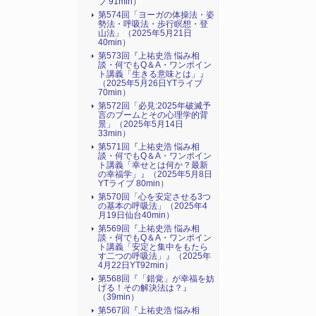
ブ 91min）
第574回「ヨーガの体操法・姿
勢法・呼吸法・歩行瞑想・登
山法」（2025年5月21日
40min）
第573回『上祐史浩 悩み相
談・何でもQ＆A・ワンポイン
ト講義「生きる意味とは」』
（2025年5月26日YTライブ
70min）
第572回「必見:2025年破滅予
言のブームとその心理学的背
景」（2025年5月14日
33min）
第571回『上祐史浩 悩み相
談・何でもQ＆A・ワンポイン
ト講義「幸せとは何か？最新
の幸福学」』（2025年5月8日
YTライブ 80min）
第570回「心を安定させる3つ
の基本の呼吸法」（2025年4
月19日仙台40min）
第569回『上祐史浩 悩み相
談・何でもQ＆A・ワンポイン
ト講義「安定と集中をもたら
す二つの呼吸法」』（2025年
4月22日YT92min）
第568回『「錯覚」が幸福を妨
げる！その解決法は？』
（39min）
第567回『上祐史浩 悩み相