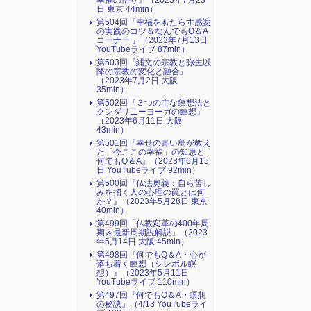
幸福の悟り』（2023年7月23
日 東京 44min）
第504回『幸福をもたらす感謝
の実践のコツ＆なんでもQ＆A
コーナー 』（2023年7月13日
YouTubeライブ 87min）
第503回『縄文の宗教と弥生以
降の宗教の変化と融合』
（2023年7月2日 大阪
35min）
第502回『３つの主な瞑想法と
クンダリニーヨーガの瞑想』
（2023年6月11日 大阪
43min）
第501回『幸せの青い鳥が教え
た「今ここの幸福」の知恵と
何でもQ＆A』（2023年6月15
日 YouTubeライブ 92min）
第500回『仏法奥義：自ら苦し
みを招く人の心理の罠とは何
か？』（2023年5月28日 東京
40min）
第499回「仏教変革の400年周
期＆最新周期説解説」（2023
年5月14日 大阪 45min）
第498回『何でもQ＆A・心が
落ち着く瞑想（シンボル瞑
想）』（2023年5月11日
YouTubeライブ 110min）
第497回『何でもQ＆A・瞑想
の秘訣』（4/13 YouTubeライ