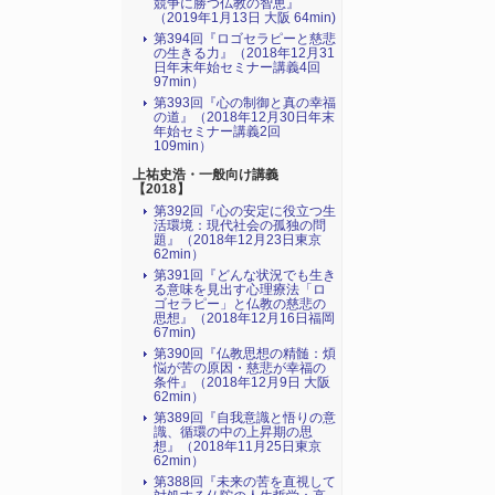
競争に勝つ仏教の智恵』
（2019年1月13日 大阪 64min)
第394回『ロゴセラピーと慈悲
の生きる力』（2018年12月31
日年末年始セミナー講義4回
97min）
第393回『心の制御と真の幸福
の道』（2018年12月30日年末
年始セミナー講義2回
109min）
上祐史浩・一般向け講義
【2018】
第392回『心の安定に役立つ生
活環境：現代社会の孤独の問
題』（2018年12月23日東京
62min）
第391回『どんな状況でも生き
る意味を見出す心理療法「ロ
ゴセラピー」と仏教の慈悲の
思想』（2018年12月16日福岡
67min)
第390回『仏教思想の精髄：煩
悩が苦の原因・慈悲が幸福の
条件』（2018年12月9日 大阪
62min）
第389回『自我意識と悟りの意
識、循環の中の上昇期の思
想』（2018年11月25日東京
62min）
第388回『未来の苦を直視して