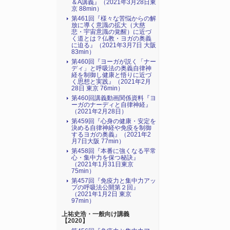
＆A講義』（2021年3月28日東
京 88min）
第461回『様々な苦悩からの解
放に導く意識の拡大（大慈
悲・宇宙意識の覚醒）に近づ
く道とは？仏教・ヨガの奥義
に迫る』（2021年3月7日 大阪
83min）
第460回『ヨーガが説く「ナー
ディ」と呼吸法の奥義自律神
経を制御し健康と悟りに近づ
く思想と実践』（2021年2月
28日 東京 76min）
第460回講義動画関係資料『ヨ
ーガのナーディと自律神経』
（2021年2月28日）
第459回『心身の健康・安定を
決める自律神経や免疫を制御
するヨガの奥義』（2021年2
月7日大阪 77min）
第458回『本番に強くなる平常
心・集中力を保つ秘訣』
（2021年1月31日東京
75min）
第457回『免疫力と集中力アッ
プの呼吸法公開第２回』
（2021年1月2日 東京
97min）
上祐史浩・一般向け講義
【2020】