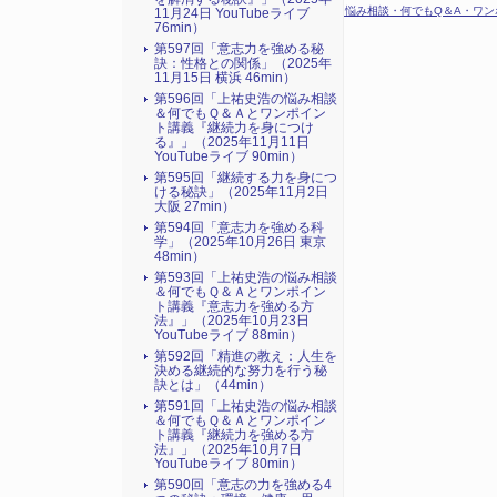
次へ【第569回『上祐史浩 悩み相談・何でもQ＆A・ワンポ
11月24日 YouTubeライブ
76min）
第597回「意志力を強める秘
訣：性格との関係」（2025年
11月15日 横浜 46min）
第596回「上祐史浩の悩み相談
＆何でもＱ＆Ａとワンポイン
ト講義『継続力を身につけ
る』​」（2025年11月11日
YouTubeライブ 90min）
第595回「継続する力を身につ
ける秘訣」（2025年11月2日
大阪 27min）
第594回「意志力を強める科
学」（2025年10月26日 東京
48min）
第593回「上祐史浩の悩み相談
＆何でもＱ＆Ａとワンポイン
ト講義『意志力を強める方
法』​」（2025年10月23日
YouTubeライブ 88min）
第592回「精進の教え：人生を
決める継続的な努力を行う秘
訣とは」（44min）
第591回「上祐史浩の悩み相談
＆何でもＱ＆Ａとワンポイン
ト講義『継続力を強める方
法』​」（2025年10月7日
YouTubeライブ 80min）
第590回「意志の力を強める4