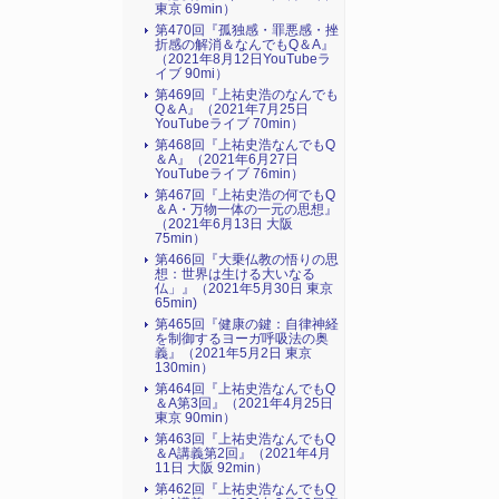
東京 69min）
第470回『孤独感・罪悪感・挫
折感の解消＆なんでもQ＆A』
（2021年8月12日YouTubeラ
イブ 90mi）
第469回『上祐史浩のなんでも
Q＆A』（2021年7月25日
YouTubeライブ 70min）
第468回『上祐史浩なんでもQ
＆A』（2021年6月27日
YouTubeライブ 76min）
第467回『上祐史浩の何でもQ
＆A・万物一体の一元の思想』
（2021年6月13日 大阪
75min）
第466回『大乗仏教の悟りの思
想：世界は生ける大いなる
仏」』（2021年5月30日 東京
65min)
第465回『健康の鍵：自律神経
を制御するヨーガ呼吸法の奥
義』（2021年5月2日 東京
130min）
第464回『上祐史浩なんでもQ
＆A第3回』（2021年4月25日
東京 90min）
第463回『上祐史浩なんでもQ
＆A講義第2回』（2021年4月
11日 大阪 92min）
第462回『上祐史浩なんでもQ