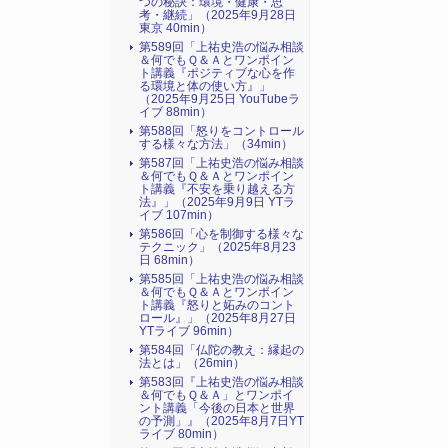
つの秘訣：環境・健康・思
考・継続」（2025年9月28日
東京 40min）
第589回「上祐史浩の悩み相談
＆何でもＱ＆Ａとワンポイン
ト講義『ポジティブな心を作
る環境と体の使い方』​」
（2025年9月25日 YouTubeラ
イブ 88min）
第588回「怒りをコントロール
する様々な方法」（34min）
第587回「上祐史浩の悩み相談
＆何でもＱ＆Ａとワンポイン
ト講義『不安を乗り越える方
法』​」（2025年9月9日 YTラ
イブ 107min）
第586回「心を制御する様々な
テクニック」（2025年8月23
日 68min）
第585回「上祐史浩の悩み相談
＆何でもＱ＆Ａとワンポイン
ト講義『怒りと妬みのコント
ロール』​」（2025年8月27日
YTライブ 96min）
第584回「仏陀の教え：縁起の
法とは」（26min）
第583回『上祐史浩の悩み相談
＆何でもＱ＆Ａ」とワンポイ
ント講義「今後の日本と世界
の予測」』（2025年8月7日YT
ライブ 80min）