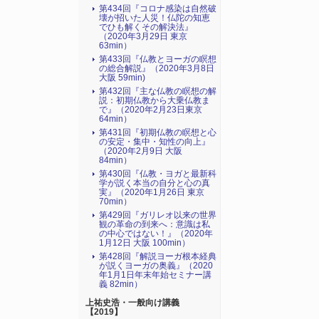
第434回『コロナ感染は自然破
壊が招いた人災！仏陀の知恵
でひも解くその解決法』
（2020年3月29日 東京
63min）
第433回『仏教とヨーガの瞑想
の総合解説』（2020年3月8日
大阪 59min)
第432回『主な仏教の瞑想の解
説：初期仏教から大乗仏教ま
で』（2020年2月23日東京
64min）
第431回『初期仏教の瞑想と心
の安定・集中・知性の向上』
（2020年2月9日 大阪
84min）
第430回『仏教・ヨガと最新科
学が説く本当の自分と心の真
実』（2020年1月26日 東京
70min）
第429回『ガリレオ以来の世界
観の革命の到来へ：意識は私
の中心ではない！』（2020年
1月12日 大阪 100min）
第428回『解説ヨーガ根本経典
が説くヨーガの奥義』（2020
年1月1日年末年始セミナー講
義 82min）
上祐史浩・一般向け講義
【2019】