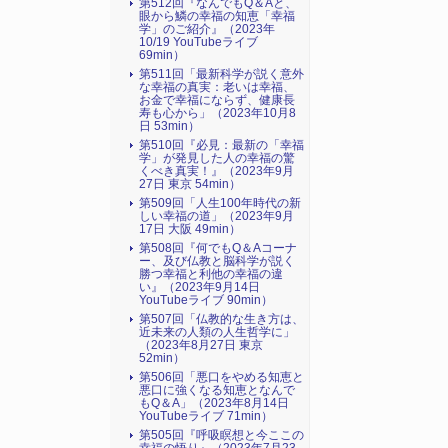
第512回『なんでもQ＆Aと、
眼から鱗の幸福の知恵「幸福
学」のご紹介』（2023年
10/19 YouTubeライブ
69min）
第511回「最新科学が説く意外
な幸福の真実：老いは幸福、
お金で幸福にならず、健康長
寿も心から」（2023年10月8
日 53min）
第510回『必見：最新の「幸福
学」が発見した人の幸福の驚
くべき真実！』（2023年9月
27日 東京 54min）
第509回「人生100年時代の新
しい幸福の道」（2023年9月
17日 大阪 49min）
第508回『何でもQ＆Aコーナ
ー、及び仏教と脳科学が説く
勝つ幸福と利他の幸福の違
い』（2023年9月14日
YouTubeライブ 90min）
第507回「仏教的な生き方は、
近未来の人類の人生哲学に」
（2023年8月27日 東京
52min）
第506回「悪口をやめる知恵と
悪口に強くなる知恵となんで
もQ＆A」（2023年8月14日
YouTubeライブ 71min）
第505回『呼吸瞑想と今ここの