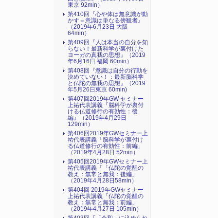
東京 92min）
第410回『心や体は無意識が動
かす＝意識は単なる傍観者』
（2019年6月23日 大阪
64min）
第409回『人は本当の自分を知
らない！最新科学が裏付けた
ヨーガの真我の思想』（2019
年6月16日 福岡 60min）
第408回『意識は自分の行動を
決めていない！：最新脳科学
と仏陀の無我の思想』（2019
年5月26日東京 60min)
第407回2019年GW セミナー
上祐代表講義『脳科学が裏付
ける仏道修行の有効性：後
編』（2019年4月29日
129min）
第406回2019年GWセミナー上
祐代表講義「脳科学が裏付け
る仏道修行の有効性：前編」
（2019年4月28日 52min）
第405回2019年GWセミナー上
祐代表講義「「仏陀の覚醒の
教え：無常と無我：後編」
（2019年4月28日58min）
第404回 2019年GWセミナー
上祐代表講義「仏陀の覚醒の
教え：無常と無我：前編」
（2019年4月27日 105min）