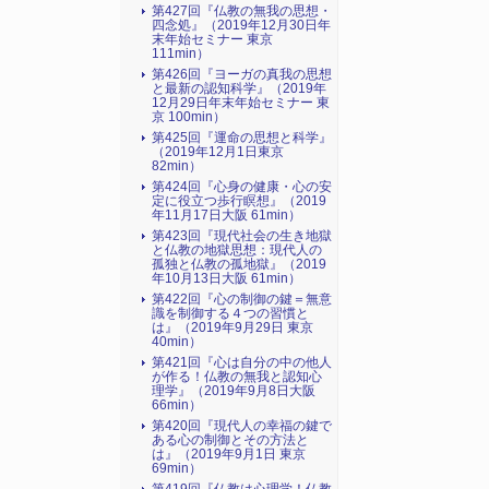
第427回『仏教の無我の思想・
四念処』（2019年12月30日年
末年始セミナー 東京
111min）
第426回『ヨーガの真我の思想
と最新の認知科学』（2019年
12月29日年末年始セミナー 東
京 100min）
第425回『運命の思想と科学』
（2019年12月1日東京
82min）
第424回『心身の健康・心の安
定に役立つ歩行瞑想』（2019
年11月17日大阪 61min）
第423回『現代社会の生き地獄
と仏教の地獄思想：現代人の
孤独と仏教の孤地獄』（2019
年10月13日大阪 61min）
第422回『心の制御の鍵＝無意
識を制御する４つの習慣と
は』（2019年9月29日 東京
40min）
第421回『心は自分の中の他人
が作る！仏教の無我と認知心
理学』（2019年9月8日大阪
66min）
第420回『現代人の幸福の鍵で
ある心の制御とその方法と
は』（2019年9月1日 東京
69min）