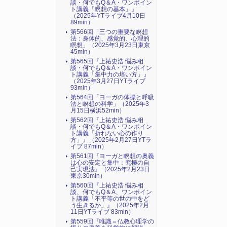
談・何でもQ＆A・ワンポイン
ト講義「瞑想の基本」』
（2025年YTライブ4月10日
89min）
第566回「三つの重要な瞑想
法：身体的、感覚的、心理的
瞑想」（2025年3月23日東京
45min）
第565回『上祐史浩 悩み相
談・何でもQ＆A・ワンポイン
ト講義「集中力の培い方」』
（2025年3月27日YTライブ
93min）
第564回「ヨーガの体操と呼吸
法と瞑想の科学」（2025年3
月15日横浜52min）
第562回『上祐史浩 悩み相
談・何でもQ＆A・ワンポイン
ト講義「折れない心の作り
方」』（2025年2月27日YTラ
イブ 87min）
第561回『ヨーガと瞑想の奥義
は心の安定と集中：究極の自
己実現法』（2025年2月23日
東京30min）
第560回『上祐史浩 悩み相
談、何でもQ＆A、ワンポイン
ト講義「不平等の世の中をど
う生きるか」』（2025年2月
11日YTライブ 83min）
第559回『唯識＝仏教心理学の