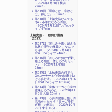
（2024年1月20日 横浜
29min）
第519回『運命とは、宗教と
は、神とは』（32min）
第518回『上祐史浩なんでも
QA・不幸になる心の癖』
（2024年1月11日YouTubeラ
イブ 67min）
上祐史浩・一般向け講義
【2023】
第517回『苦しみを乗り越える
仏教心理学の奥義と、なんで
もQA』（2023年12月14日
YouTubeライブ 74min）
第516回『苦しみに負けず乗り
越える知恵：体と心のリセッ
ト』（2023年12月3日
28min）
第515回『上祐史浩の何でも
QAコーナー＆心身の健康を助
ける歩行法』（2023年11月16
日Youtubeライブ 101min）
第514回「身体ヨーガと心身の
健康と心の安定」（2023年11
月5日 大阪 20min）
第513回『心身の健康と悟りの
境地をもたらす「ヨーガ歩行
瞑想」の解説』（2023年10月
29日 東京 40分）