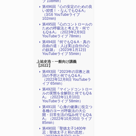
ブ 108min）
第496回『心の安定のための良
い習慣！・なんでもQ＆A』
（3/16 YouTubeライブ
102min)
第495回『心のコントロールの
ための呼吸法と考え方・何で
もQ＆A』（2023年2月9日
YouTubeライブ 78min）
第494回『何でもQ＆A・真の
自由の道：人は実は自分の心
の奴隷』（2023年1月12日
YouTubeライブ 55min）
上祐史浩・一般向け講義
【2022】
第493回『2023年の宗教と政
治の予想と何でもQ＆A』
（2022年12月8日 YouTubeラ
イブ 65min）
第492回『マインドコントロー
ルの実態を全解剖と何でもQ＆
A』（2022年11月10日
YouTubeライブ 58min）
第491回『心身の健康に役立つ
各種のヨーガ呼吸法の大公
開・日常生活の悩み何でもQ＆
A』（2022年10月20日 ライブ
85min）
第490回「聖徳太子1400年
忌：聖徳太子と和の思想」