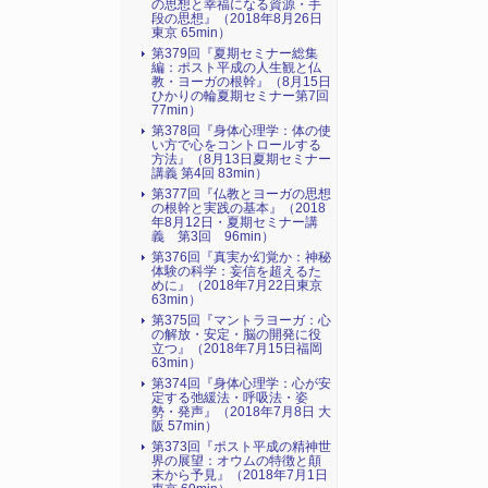
の思想と幸福になる資源・手
段の思想』（2018年8月26日
東京 65min）
第379回『夏期セミナー総集
編：ポスト平成の人生観と仏
教・ヨーガの根幹』（8月15日
ひかりの輪夏期セミナー第7回
77min）
第378回『身体心理学：体の使
い方で心をコントロールする
方法』（8月13日夏期セミナー
講義 第4回 83min）
第377回『仏教とヨーガの思想
の根幹と実践の基本』（2018
年8月12日・夏期セミナー講
義 第3回 96min）
第376回『真実か幻覚か：神秘
体験の科学：妄信を超えるた
めに』（2018年7月22日東京
63min）
第375回『マントラヨーガ：心
の解放・安定・脳の開発に役
立つ』（2018年7月15日福岡
63min）
第374回『身体心理学：心が安
定する弛緩法・呼吸法・姿
勢・発声』（2018年7月8日 大
阪 57min）
第373回『ポスト平成の精神世
界の展望：オウムの特徴と顛
末から予見』（2018年7月1日