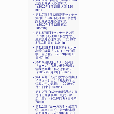
第419回『仏教は心理学！仏教
思想と最新人心理学③』
（2019年8月18日 大阪 120
min）
第417回 8月12日夏期セミナー
第3回『仏教は心理学！仏教思
想と最新認知心理学②』
（2019年8月12日 東京
105min）
第415回夏期セミナー第２回
『仏教は心理学！仏教思想と
最新認知心理学①』（2019年
8月11日 東京 110min）
第418回8月13日夏期セミナー
心理学講義『フロイトの心理
学・自己愛』（2019年8月13
日 47min）
第416回夏期セミナー第4回
『ヨーガ・仏教の根幹思想：
無我と真我：私とは何か？』
（2019年8月13日 80min）
第414回『人が知覚する現実は
イリュージョン！最新科学と
仏教の空の思想』（2019年7
月21日東京 84min）
第412回『仏教の解脱思想を裏
付ける最新科学：無我・縁
起・空』（2019年7月7日福岡
78min）
第411回『ヨーガ哲学と最新科
学：本当の自分・苦の根本原
因と脱却』（2019年6月30日