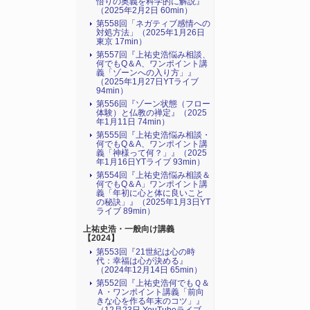
悟りの奥義を科学的に解説』
（2025年2月2日 60min）
第558回「ネガティブ感情への
対処方法」（2025年1月26日
東京 17min）
第557回『上祐史浩悩み相談、
何でもQ＆A、ワンポイント講
義「ゾーンへの入り方」』
（2025年1月27日YTライブ
94min）
第556回『ゾーン状態（フロー
体験）と仏教の禅定』（2025
年1月11日 74min）
第555回『上祐史浩悩み相談・
何でもQ＆A、ワンポイント講
義「神様って何？」』（2025
年1月16日YTライブ 93min）
第554回『上祐史浩悩み相談＆
何でもQ＆A」ワンポイント講
義「年初に心と体に良いこと
の秘訣」』（2025年1月3日YT
ライブ 89min）
上祐史浩・一般向け講義
【2024】
第553回『21世紀は心の時
代：幸福は心が決める』
（2024年12月14日 65min）
第552回『上祐史浩何でもＱ＆
Ａ・ワンポイント講義「前向
きな心を作る年末のコツ」』