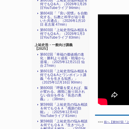
第605回「上祐史浩悩み相談＆
何でもQ＆A」（2026年1月26
日YouTubeライブ 94min）
第604回「『良い習慣』を自動
化する。仏教と科学が辿り着
いた共通点」（2026年1月10
日 名古屋 47min）
第603回「上祐史浩悩み相談＆
何でもQ＆A」（2026年1月3
日YouTubeライブ 83min）
上祐史浩・一般向け講義
【2025】
第602回「幸福の価値感の進
化：勝利より成長・戦場から
道場」（2025年12月21日 仙
台 27min）
第601回「上祐史浩悩み相談＆
何でもQ＆Aとワンポイント講
義『今を生きる知恵』」
（2025年12月16日 90min）
第600回「呼吸を変えれば、脳
が変わる。感情に振り回され
ない自分を作る『長息の奥
義』」（38min）
第599回「上祐史浩の悩み相談
＆何でもＱ＆Ａ『感謝の効
能』」（2025年12月4日
YouTubeライブ 81min）
第598回「上祐史浩の悩み相談
<<<
前へ【第567回『上
＆何でもＱ＆Ａ『生きづらさ
を解消する秘訣』​」（2025年