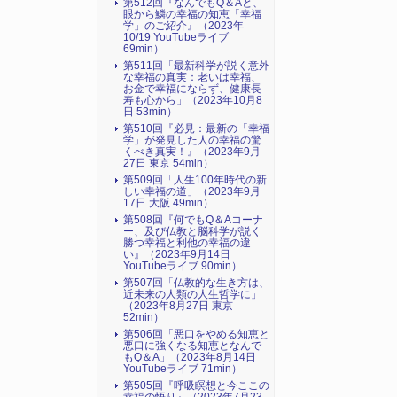
第512回『なんでもQ＆Aと、
眼から鱗の幸福の知恵「幸福
学」のご紹介』（2023年
10/19 YouTubeライブ
69min）
第511回「最新科学が説く意外
な幸福の真実：老いは幸福、
お金で幸福にならず、健康長
寿も心から」（2023年10月8
日 53min）
第510回『必見：最新の「幸福
学」が発見した人の幸福の驚
くべき真実！』（2023年9月
27日 東京 54min）
第509回「人生100年時代の新
しい幸福の道」（2023年9月
17日 大阪 49min）
第508回『何でもQ＆Aコーナ
ー、及び仏教と脳科学が説く
勝つ幸福と利他の幸福の違
い』（2023年9月14日
YouTubeライブ 90min）
第507回「仏教的な生き方は、
近未来の人類の人生哲学に」
（2023年8月27日 東京
52min）
第506回「悪口をやめる知恵と
悪口に強くなる知恵となんで
もQ＆A」（2023年8月14日
YouTubeライブ 71min）
第505回『呼吸瞑想と今ここの