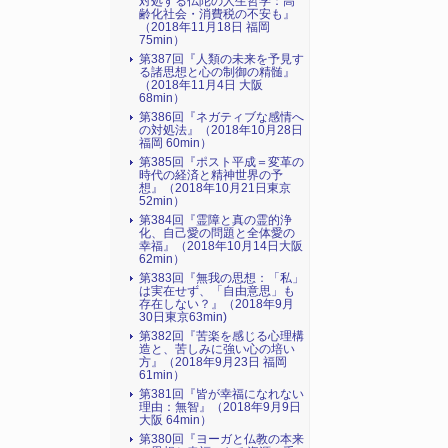
対処する仏陀の人生哲学：高
齢化社会・消費税の不安も』
（2018年11月18日 福岡
75min）
第387回『人類の未来を予見す
る諸思想と心の制御の精髄』
（2018年11月4日 大阪
68min）
第386回『ネガティブな感情へ
の対処法』（2018年10月28日
福岡 60min）
第385回『ポスト平成＝変革の
時代の経済と精神世界の予
想』（2018年10月21日東京
52min）
第384回『霊障と真の霊的浄
化、自己愛の問題と全体愛の
幸福』（2018年10月14日大阪
62min）
第383回『無我の思想：「私」
は実在せず、「自由意思」も
存在しない？』（2018年9月
30日東京63min)
第382回『苦楽を感じる心理構
造と、苦しみに強い心の培い
方』（2018年9月23日 福岡
61min）
第381回『皆が幸福になれない
理由：無智』（2018年9月9日
大阪 64min）
第380回『ヨーガと仏教の本来