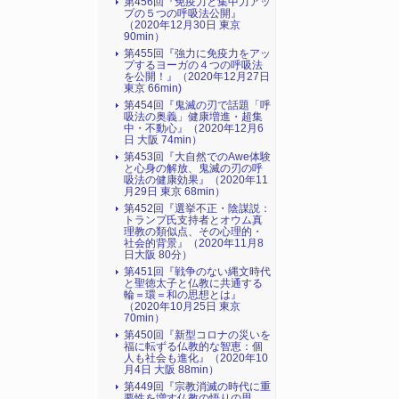
第456回『免疫力と集中力アッ
プの５つの呼吸法公開』
（2020年12月30日 東京
90min）
第455回『強力に免疫力をアッ
プするヨーガの４つの呼吸法
を公開！』（2020年12月27日
東京 66min)
第454回『鬼滅の刃で話題「呼
吸法の奥義」健康増進・超集
中・不動心』（2020年12月6
日 大阪 74min）
第453回『大自然でのAwe体験
と心身の解放、鬼滅の刃の呼
吸法の健康効果』（2020年11
月29日 東京 68min）
第452回『選挙不正・陰謀説：
トランプ氏支持者とオウム真
理教の類似点、その心理的・
社会的背景』（2020年11月8
日大阪 80分）
第451回『戦争のない縄文時代
と聖徳太子と仏教に共通する
輪＝環＝和の思想とは』
（2020年10月25日 東京
70min）
第450回『新型コロナの災いを
福に転ずる仏教的な智恵：個
人も社会も進化』（2020年10
月4日 大阪 88min）
第449回『宗教消滅の時代に重
要性を増す仏教の悟りの思