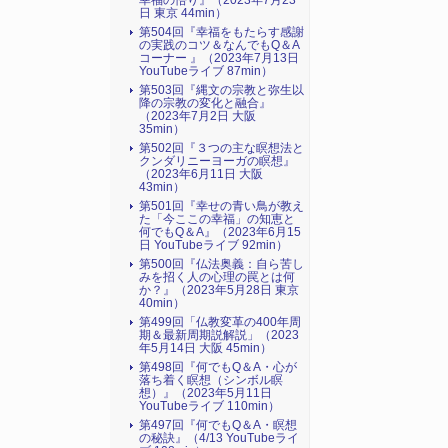
幸福の悟り』（2023年7月23
日 東京 44min）
第504回『幸福をもたらす感謝
の実践のコツ＆なんでもQ＆A
コーナー 』（2023年7月13日
YouTubeライブ 87min）
第503回『縄文の宗教と弥生以
降の宗教の変化と融合』
（2023年7月2日 大阪
35min）
第502回『３つの主な瞑想法と
クンダリニーヨーガの瞑想』
（2023年6月11日 大阪
43min）
第501回『幸せの青い鳥が教え
た「今ここの幸福」の知恵と
何でもQ＆A』（2023年6月15
日 YouTubeライブ 92min）
第500回『仏法奥義：自ら苦し
みを招く人の心理の罠とは何
か？』（2023年5月28日 東京
40min）
第499回「仏教変革の400年周
期＆最新周期説解説」（2023
年5月14日 大阪 45min）
第498回『何でもQ＆A・心が
落ち着く瞑想（シンボル瞑
想）』（2023年5月11日
YouTubeライブ 110min）
第497回『何でもQ＆A・瞑想
の秘訣』（4/13 YouTubeライ