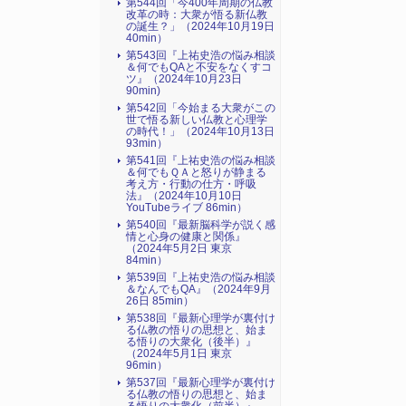
第544回「今400年周期の仏教
改革の時：大衆が悟る新仏教
の誕生？」（2024年10月19日
40min）
第543回『上祐史浩の悩み相談
＆何でもQAと不安をなくすコ
ツ』（2024年10月23日
90min)
第542回「今始まる大衆がこの
世で悟る新しい仏教と心理学
の時代！」（2024年10月13日
93min）
第541回『上祐史浩の悩み相談
＆何でもＱＡと怒りが静まる
考え方・行動の仕方・呼吸
法』（2024年10月10日
YouTubeライブ 86min）
第540回『最新脳科学が説く感
情と心身の健康と関係』
（2024年5月2日 東京
84min）
第539回『上祐史浩の悩み相談
＆なんでもQA』（2024年9月
26日 85min）
第538回『最新心理学が裏付け
る仏教の悟りの思想と、始ま
る悟りの大衆化（後半）』
（2024年5月1日 東京
96min）
第537回『最新心理学が裏付け
る仏教の悟りの思想と、始ま