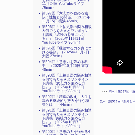
11月24日 YouTubeライブ
76min）
第597回「意志力を強める秘
訣：性格との関係」（2025年
11月15日 横浜 46min）
第596回「上祐史浩の悩み相談
＆何でもＱ＆Ａとワンポイン
ト講義『継続力を身につけ
る』​」（2025年11月11日
YouTubeライブ 90min）
第595回「継続する力を身につ
ける秘訣」（2025年11月2日
大阪 27min）
第594回「意志力を強める科
学」（2025年10月26日 東京
48min）
第593回「上祐史浩の悩み相談
＆何でもＱ＆Ａとワンポイン
ト講義『意志力を強める方
法』​」（2025年10月23日
YouTubeライブ 88min）
<<<
前へ【第527回「
第592回「精進の教え：人生を
決める継続的な努力を行う秘
次へ【第529回「怒りと不
訣とは」（44min）
第591回「上祐史浩の悩み相談
＆何でもＱ＆Ａとワンポイン
ト講義『継続力を強める方
法』​」（2025年10月7日
YouTubeライブ 80min）
第590回「意志の力を強める4