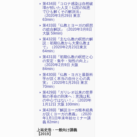
第434回『コロナ感染は自然破
壊が招いた人災！仏陀の知恵
でひも解くその解決法』
（2020年3月29日 東京
63min）
第433回『仏教とヨーガの瞑想
の総合解説』（2020年3月8日
大阪 59min)
第432回『主な仏教の瞑想の解
説：初期仏教から大乗仏教ま
で』（2020年2月23日東京
64min）
第431回『初期仏教の瞑想と心
の安定・集中・知性の向上』
（2020年2月9日 大阪
84min）
第430回『仏教・ヨガと最新科
学が説く本当の自分と心の真
実』（2020年1月26日 東京
70min）
第429回『ガリレオ以来の世界
観の革命の到来へ：意識は私
の中心ではない！』（2020年
1月12日 大阪 100min）
第428回『解説ヨーガ根本経典
が説くヨーガの奥義』（2020
年1月1日年末年始セミナー講
義 82min）
上祐史浩・一般向け講義
【2019】