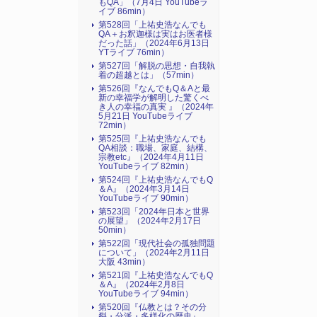
もQA」（7月4日 YouTubeラ
イブ 86min）
第528回「上祐史浩なんでも
QA＋お釈迦様は実はお医者様
だった話」（2024年6月13日
YTライブ 76min）
第527回「解脱の思想・自我執
着の超越とは」（57min）
第526回『なんでもQ＆Aと最
新の幸福学が解明した驚くべ
き人の幸福の真実 』（2024年
5月21日 YouTubeライブ
72min）
第525回『上祐史浩なんでも
QA相談：職場、家庭、結構、
宗教etc』（2024年4月11日
YouTubeライブ 82min）
第524回『上祐史浩なんでもQ
＆A』（2024年3月14日
YouTubeライブ 90min）
第523回「2024年日本と世界
の展望」（2024年2月17日
50min）
第522回「現代社会の孤独問題
について」（2024年2月11日
大阪 43min）
第521回『上祐史浩なんでもQ
＆A』（2024年2月8日
YouTubeライブ 94min）
第520回『仏教とは？その分
裂・分派・多様化の歴史』