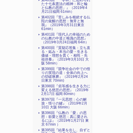
第403回『「令和」に込められ
た十七条憲法の精神：和と輪
と仏教の思想」』（2019年4
月21日福岡 61min）
第402回『苦しみを根絶する仏
陀の覚醒の思想：無常と無
我』（2019年3月31日東京
61min）
第401回『現代人の幸福のため
の仏教の中道と唯識の思想』
（2019年3月24日福岡 64in）
第400回『質疑応答集：立ち直
る・妬み・本当の愛・生きる
価値・理想を貫く・相性・先
祖供養』（2019年3月10日 大
阪 58min）
第399回『競争社会の中での悟
りの実現の道：全体の向上へ
の切磋琢磨』（2019年2月24
日東京 70min)
第398回『劣等感を生きる力に
変える慈悲の思想』（2019年
2月17日 福岡 80min）
第397回『一元思想：心の解
放・悟りの鍵』（2019年2月
10日 大阪 66min）
第396回『仏教の「愛」の思
想：欲愛と慈悲：真に愛され
るには』（2019年1月27日 東
京 67min ）
第395回『結果を出し、自ずと