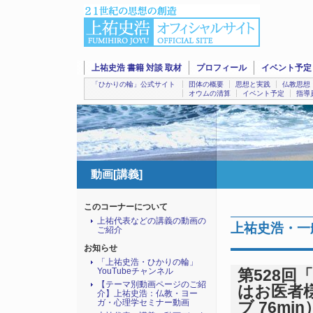
上祐史浩 書籍 対談 取材
プロフィール
イベント予定
「ひかりの輪」公式サイト
団体の概要
思想と実践
仏教思想
オウムの清算
イベント予定
指導
動画[講義]
このコーナーについて
上祐代表などの講義の動画の
上祐史浩・一
ご紹介
お知らせ
「上祐史浩・ひかりの輪」
YouTubeチャンネル
第528回
【テーマ別動画ページのご紹
はお医者様
介】上祐史浩：仏教・ヨー
ガ・心理学セミナー動画
ブ 76min