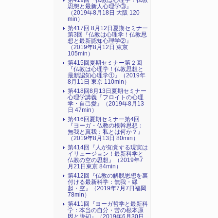
第419回『仏教は心理学！仏教
思想と最新人心理学③』
（2019年8月18日 大阪 120
min）
第417回 8月12日夏期セミナー
第3回『仏教は心理学！仏教思
想と最新認知心理学②』
（2019年8月12日 東京
105min）
第415回夏期セミナー第２回
『仏教は心理学！仏教思想と
最新認知心理学①』（2019年
8月11日 東京 110min）
第418回8月13日夏期セミナー
心理学講義『フロイトの心理
学・自己愛』（2019年8月13
日 47min）
第416回夏期セミナー第4回
『ヨーガ・仏教の根幹思想：
無我と真我：私とは何か？』
（2019年8月13日 80min）
第414回『人が知覚する現実は
イリュージョン！最新科学と
仏教の空の思想』（2019年7
月21日東京 84min）
第412回『仏教の解脱思想を裏
付ける最新科学：無我・縁
起・空』（2019年7月7日福岡
78min）
第411回『ヨーガ哲学と最新科
学：本当の自分・苦の根本原
因と脱却』（2019年6月30日