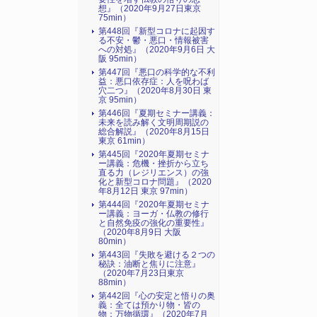
想』（2020年9月27日東京
75min）
第448回『新型コロナに起因す
る不安・鬱・悪口・情報被害
への対処』（2020年9月6日 大
阪 95min）
第447回『悪口の科学的な不利
益：悪口依存症：人を呪わば
穴二つ』（2020年8月30日 東
京 95min）
第446回『夏期セミナー講義：
未来を読み解く文明周期説の
総合解説』（2020年8月15日
東京 61min）
第445回『2020年夏期セミナ
ー講義：危機・挫折から立ち
直る力（レジリエンス）の強
化と新型コロナ問題』（2020
年8月12日 東京 97min）
第444回『2020年夏期セミナ
ー講義：ヨーガ・仏教の修行
と自然免疫の強化の重要性』
（2020年8月9日 大阪
80min）
第443回『失敗を避ける２つの
秘訣：油断と焦りに注意』
（2020年7月23日東京
88min）
第442回『心の安定と悟りの奥
義：全ては預かり物・皆の
物：万物循環』（2020年7月