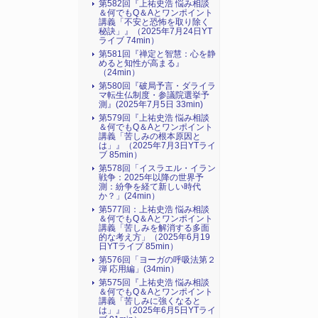
第582回『上祐史浩 悩み相談
＆何でもQ＆Aとワンポイント
講義「不安と恐怖を取り除く
秘訣」』（2025年7月24日YT
ライブ 74min）
第581回『禅定と智慧：心を静
めると知性が高まる』
（24min）
第580回『破局予言・ダライラ
マ転生仏制度・参議院選挙予
測』(2025年7月5日 33min)
第579回『上祐史浩 悩み相談
＆何でもQ＆Aとワンポイント
講義「苦しみの根本原因と
は」』（2025年7月3日YTライ
ブ 85min）
第578回「イスラエル・イラン
戦争：2025年以降の世界予
測：紛争を経て新しい時代
か？」(24min）
第577回：上祐史浩 悩み相談
＆何でもQ＆Aとワンポイント
講義「苦しみを解消する多面
的な考え方」（2025年6月19
日YTライブ 85min）
第576回「ヨーガの呼吸法第２
弾 応用編」(34min）
第575回『上祐史浩 悩み相談
＆何でもQ＆Aとワンポイント
講義「苦しみに強くなると
は」』（2025年6月5日YTライ