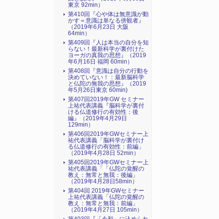
東京 92min）
第410回『心や体は無意識が動
かす＝意識は単なる傍観者』
（2019年6月23日 大阪
64min）
第409回『人は本当の自分を知
らない！最新科学が裏付けた
ヨーガの真我の思想』（2019
年6月16日 福岡 60min）
第408回『意識は自分の行動を
決めていない！：最新脳科学
と仏陀の無我の思想』（2019
年5月26日東京 60min)
第407回2019年GW セミナー
上祐代表講義『脳科学が裏付
ける仏道修行の有効性：後
編』（2019年4月29日
129min）
第406回2019年GWセミナー上
祐代表講義「脳科学が裏付け
る仏道修行の有効性：前編」
（2019年4月28日 52min）
第405回2019年GWセミナー上
祐代表講義「「仏陀の覚醒の
教え：無常と無我：後編」
（2019年4月28日58min）
第404回 2019年GWセミナー
上祐代表講義「仏陀の覚醒の
教え：無常と無我：前編」
（2019年4月27日 105min）