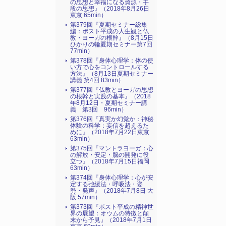
の思想と幸福になる資源・手
段の思想』（2018年8月26日
東京 65min）
第379回『夏期セミナー総集
編：ポスト平成の人生観と仏
教・ヨーガの根幹』（8月15日
ひかりの輪夏期セミナー第7回
77min）
第378回『身体心理学：体の使
い方で心をコントロールする
方法』（8月13日夏期セミナー
講義 第4回 83min）
第377回『仏教とヨーガの思想
の根幹と実践の基本』（2018
年8月12日・夏期セミナー講
義 第3回 96min）
第376回『真実か幻覚か：神秘
体験の科学：妄信を超えるた
めに』（2018年7月22日東京
63min）
第375回『マントラヨーガ：心
の解放・安定・脳の開発に役
立つ』（2018年7月15日福岡
63min）
第374回『身体心理学：心が安
定する弛緩法・呼吸法・姿
勢・発声』（2018年7月8日 大
阪 57min）
第373回『ポスト平成の精神世
界の展望：オウムの特徴と顛
末から予見』（2018年7月1日