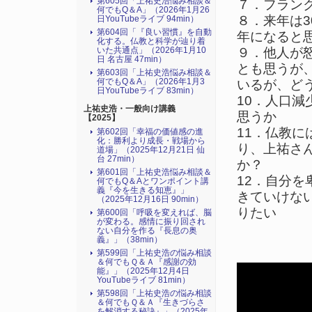
第605回「上祐史浩悩み相談＆
７．フラン
何でもQ＆A」（2026年1月26
８．来年は3
日YouTubeライブ 94min）
第604回「『良い習慣』を自動
年になると
化する。仏教と科学が辿り着
いた共通点」（2026年1月10
９．他人が
日 名古屋 47min）
とも思うが
第603回「上祐史浩悩み相談＆
何でもQ＆A」（2026年1月3
いるが、ど
日YouTubeライブ 83min）
10．人口
上祐史浩・一般向け講義
思うか
【2025】
11．仏教
第602回「幸福の価値感の進
化：勝利より成長・戦場から
り、上祐さ
道場」（2025年12月21日 仙
台 27min）
か？
第601回「上祐史浩悩み相談＆
12．自分
何でもQ＆Aとワンポイント講
義『今を生きる知恵』」
きていけな
（2025年12月16日 90min）
りたい
第600回「呼吸を変えれば、脳
が変わる。感情に振り回され
ない自分を作る『長息の奥
義』」（38min）
第599回「上祐史浩の悩み相談
＆何でもＱ＆Ａ『感謝の効
能』」（2025年12月4日
YouTubeライブ 81min）
第598回「上祐史浩の悩み相談
＆何でもＱ＆Ａ『生きづらさ
を解消する秘訣』​」（2025年