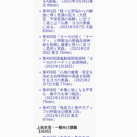
＆A講義』（2021年3月28日東
京 88min）
第461回『様々な苦悩からの解
放に導く意識の拡大（大慈
悲・宇宙意識の覚醒）に近づ
く道とは？仏教・ヨガの奥義
に迫る』（2021年3月7日 大阪
83min）
第460回『ヨーガが説く「ナー
ディ」と呼吸法の奥義自律神
経を制御し健康と悟りに近づ
く思想と実践』（2021年2月
28日 東京 76min）
第460回講義動画関係資料『ヨ
ーガのナーディと自律神経』
（2021年2月28日）
第459回『心身の健康・安定を
決める自律神経や免疫を制御
するヨガの奥義』（2021年2
月7日大阪 77min）
第458回『本番に強くなる平常
心・集中力を保つ秘訣』
（2021年1月31日東京
75min）
第457回『免疫力と集中力アッ
プの呼吸法公開第２回』
（2021年1月2日 東京
97min）
上祐史浩・一般向け講義
【2020】