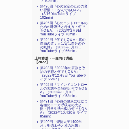
ブ 108min）
第496回『心の安定のための良
い習慣！・なんでもQ＆A』
（3/16 YouTubeライブ
102min)
第495回『心のコントロールの
ための呼吸法と考え方・何で
もQ＆A』（2023年2月9日
YouTubeライブ 78min）
第494回『何でもQ＆A・真の
自由の道：人は実は自分の心
の奴隷』（2023年1月12日
YouTubeライブ 55min）
上祐史浩・一般向け講義
【2022】
第493回『2023年の宗教と政
治の予想と何でもQ＆A』
（2022年12月8日 YouTubeラ
イブ 65min）
第492回『マインドコントロー
ルの実態を全解剖と何でもQ＆
A』（2022年11月10日
YouTubeライブ 58min）
第491回『心身の健康に役立つ
各種のヨーガ呼吸法の大公
開・日常生活の悩み何でもQ＆
A』（2022年10月20日 ライブ
85min）
第490回「聖徳太子1400年
忌：聖徳太子と和の思想」