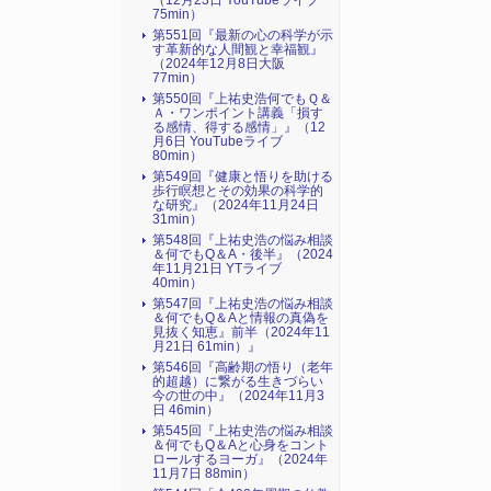
（12月23日 YouTubeライブ
75min）
第551回『最新の心の科学が示
す革新的な人間観と幸福観』
（2024年12月8日大阪
77min）
第550回『上祐史浩何でもＱ＆
Ａ・ワンポイント講義「損す
る感情、得する感情」』（12
月6日 YouTubeライブ
80min）
第549回『健康と悟りを助ける
歩行瞑想とその効果の科学的
な研究』（2024年11月24日
31min）
第548回『上祐史浩の悩み相談
＆何でもQ＆A・後半』（2024
年11月21日 YTライブ
40min）
第547回『上祐史浩の悩み相談
＆何でもQ＆Aと情報の真偽を
見抜く知恵』前半（2024年11
月21日 61min）』
第546回『高齢期の悟り（老年
的超越）に繋がる生きづらい
今の世の中』（2024年11月3
日 46min）
第545回『上祐史浩の悩み相談
＆何でもQ＆Aと心身をコント
ロールするヨーガ』（2024年
11月7日 88min）