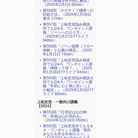
悟りの奥義を科学的に解説』
（2025年2月2日 60min）
第558回「ネガティブ感情への
対処方法」（2025年1月26日
東京 17min）
第557回『上祐史浩悩み相談、
何でもQ＆A、ワンポイント講
義「ゾーンへの入り方」』
（2025年1月27日YTライブ
94min）
第556回『ゾーン状態（フロー
体験）と仏教の禅定』（2025
年1月11日 74min）
第555回『上祐史浩悩み相談・
何でもQ＆A、ワンポイント講
義「神様って何？」』（2025
年1月16日YTライブ 93min）
第554回『上祐史浩悩み相談＆
何でもQ＆A」ワンポイント講
義「年初に心と体に良いこと
の秘訣」』（2025年1月3日YT
ライブ 89min）
上祐史浩・一般向け講義
【2024】
第553回『21世紀は心の時
代：幸福は心が決める』
（2024年12月14日 65min）
第552回『上祐史浩何でもＱ＆
Ａ・ワンポイント講義「前向
きな心を作る年末のコツ」』