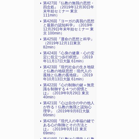
第427回『仏教の無我の思想・
四念処』（2019年12月30日年
末年始セミナー 東京
111min）
第426回『ヨーガの真我の思想
と最新の認知科学』（2019年
12月29日年末年始セミナー 東
京 100min）
第425回『運命の思想と科学』
（2019年12月1日東京
82min）
第424回『心身の健康・心の安
定に役立つ歩行瞑想』（2019
年11月17日大阪 61min）
第423回『現代社会の生き地獄
と仏教の地獄思想：現代人の
孤独と仏教の孤地獄』（2019
年10月13日大阪 61min）
第422回『心の制御の鍵＝無意
識を制御する４つの習慣と
は』（2019年9月29日 東京
40min）
第421回『心は自分の中の他人
が作る！仏教の無我と認知心
理学』（2019年9月8日大阪
66min）
第420回『現代人の幸福の鍵で
ある心の制御とその方法と
は』（2019年9月1日 東京
69min）