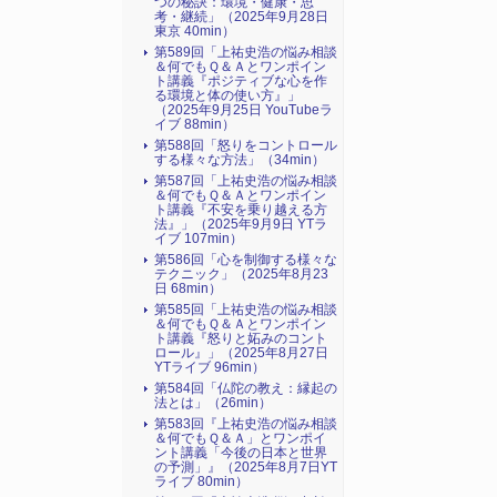
つの秘訣：環境・健康・思
考・継続」（2025年9月28日
東京 40min）
第589回「上祐史浩の悩み相談
＆何でもＱ＆Ａとワンポイン
ト講義『ポジティブな心を作
る環境と体の使い方』​」
（2025年9月25日 YouTubeラ
イブ 88min）
第588回「怒りをコントロール
する様々な方法」（34min）
第587回「上祐史浩の悩み相談
＆何でもＱ＆Ａとワンポイン
ト講義『不安を乗り越える方
法』​」（2025年9月9日 YTラ
イブ 107min）
第586回「心を制御する様々な
テクニック」（2025年8月23
日 68min）
第585回「上祐史浩の悩み相談
＆何でもＱ＆Ａとワンポイン
ト講義『怒りと妬みのコント
ロール』​」（2025年8月27日
YTライブ 96min）
第584回「仏陀の教え：縁起の
法とは」（26min）
第583回『上祐史浩の悩み相談
＆何でもＱ＆Ａ」とワンポイ
ント講義「今後の日本と世界
の予測」』（2025年8月7日YT
ライブ 80min）