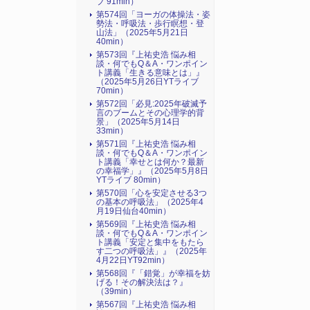
ブ 91min）
第574回「ヨーガの体操法・姿
勢法・呼吸法・歩行瞑想・登
山法」（2025年5月21日
40min）
第573回『上祐史浩 悩み相
談・何でもQ＆A・ワンポイン
ト講義「生きる意味とは」』
（2025年5月26日YTライブ
70min）
第572回「必見:2025年破滅予
言のブームとその心理学的背
景」（2025年5月14日
33min）
第571回『上祐史浩 悩み相
談・何でもQ＆A・ワンポイン
ト講義「幸せとは何か？最新
の幸福学」』（2025年5月8日
YTライブ 80min）
第570回「心を安定させる3つ
の基本の呼吸法」（2025年4
月19日仙台40min）
第569回『上祐史浩 悩み相
談・何でもQ＆A・ワンポイン
ト講義「安定と集中をもたら
す二つの呼吸法」』（2025年
4月22日YT92min）
第568回『「錯覚」が幸福を妨
げる！その解決法は？』
（39min）
第567回『上祐史浩 悩み相