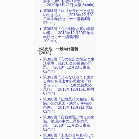
競争に勝つ仏教の智恵』
（2019年1月13日 大阪 64min)
第394回『ロゴセラピーと慈悲
の生きる力』（2018年12月31
日年末年始セミナー講義4回
97min）
第393回『心の制御と真の幸福
の道』（2018年12月30日年末
年始セミナー講義2回
109min）
上祐史浩・一般向け講義
【2018】
第392回『心の安定に役立つ生
活環境：現代社会の孤独の問
題』（2018年12月23日東京
62min）
第391回『どんな状況でも生き
る意味を見出す心理療法「ロ
ゴセラピー」と仏教の慈悲の
思想』（2018年12月16日福岡
67min)
第390回『仏教思想の精髄：煩
悩が苦の原因・慈悲が幸福の
条件』（2018年12月9日 大阪
62min）
第389回『自我意識と悟りの意
識、循環の中の上昇期の思
想』（2018年11月25日東京
62min）
第388回『未来の苦を直視して