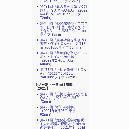
日YouTubeライブ 76min）
第481回『真の自分に気づく瞑
想と、なんでもQ＆A』（2022
年4月15日YouTubeライブ
72min）
第480回『心の健康の３つのコ
ツ：筋肉・呼吸・姿勢と何で
もQ＆A』（3月25日YouTube
ライブ 85min）
第479回『競争社会を生き抜く
智慧と何でもQ＆A』（2月18
日 YouTubeライブ 62min）
第478回『普遍的な聖なるシン
ボルとしての「光の輪」』
（2022年2月6日 大阪
60min）
第477回『上祐史浩何でもQ＆
A』（2022年1月21日
YouTubeライブ 77min）
上祐史浩・一般向け講義
【2021】
第473回『上祐史浩のなんでも
Q＆A』（2021年11月5日
73min)
第472回『祈りの科学』
（2021年9月26日 東京
62min）
第471回『進化心理学が解明す
る人の感情の根源とその制御
の必要性』（2021年8月29日