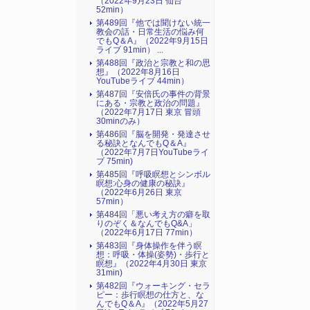
（2022年9月23日 仙台
52min）
第489回『他では聞けない統一
教会の話・日常生活の悩み何
でもQ＆A』（2022年9月15日
ライブ 91min） ...
第488回『政治と宗教と和の思
想』（2022年8月16日
YouTubeライブ 44min）
第487回『安倍氏の事件の背景
にある・宗教と政治の問題』
（2022年7月17日 東京 冒頭
30minのみ）
第486回『脳を開発・発達させ
る秘訣となんでもQ＆A』
（2022年7月7日YouTubeライ
ブ 75min)
第485回『呼吸瞑想とシンボル
瞑想:心身の健康の秘訣』
（2022年6月26日 東京
57min）
第484回「悪い考え方の癖を取
りのぞく＆なんでもQ&A」
（2022年6月17日 77min）
第483回『身体操作を伴う瞑
想：呼吸・体操(姿勢)・歩行と
瞑想』（2022年4月30日 東京
31min)
第482回『ウォーキング・セラ
ピー：歩行瞑想の仕方と、な
んでもQ＆A』（2022年5月27