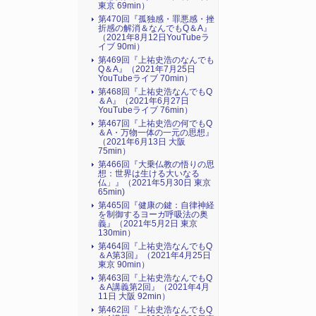
東京 69min）
第470回『孤独感・罪悪感・挫
折感の解消＆なんでもQ＆A』
（2021年8月12日YouTubeラ
イブ 90mi）
第469回『上祐史浩のなんでも
Q＆A』（2021年7月25日
YouTubeライブ 70min）
第468回『上祐史浩なんでもQ
＆A』（2021年6月27日
YouTubeライブ 76min）
第467回『上祐史浩の何でもQ
＆A・万物一体の一元の思想』
（2021年6月13日 大阪
75min）
第466回『大乗仏教の悟りの思
想：世界は生ける大いなる
仏」』（2021年5月30日 東京
65min)
第465回『健康の鍵：自律神経
を制御するヨーガ呼吸法の奥
義』（2021年5月2日 東京
130min）
第464回『上祐史浩なんでもQ
＆A第3回』（2021年4月25日
東京 90min）
第463回『上祐史浩なんでもQ
＆A講義第2回』（2021年4月
11日 大阪 92min）
第462回『上祐史浩なんでもQ