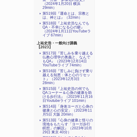
（2024年1月20日 横浜
29min）
第519回『運命とは、宗教と
は、神とは』（32min）
第518回『上祐史浩なんでも
QA・不幸になる心の癖』
（2024年1月11日YouTubeラ
イブ 67min）
上祐史浩・一般向け講義
【2023】
第517回『苦しみを乗り越える
仏教心理学の奥義と、なんで
もQA』（2023年12月14日
YouTubeライブ 74min）
第516回『苦しみに負けず乗り
越える知恵：体と心のリセッ
ト』（2023年12月3日
28min）
第515回『上祐史浩の何でも
QAコーナー＆心身の健康を助
ける歩行法』（2023年11月16
日Youtubeライブ 101min）
第514回「身体ヨーガと心身の
健康と心の安定」（2023年11
月5日 大阪 20min）
第513回『心身の健康と悟りの
境地をもたらす「ヨーガ歩行
瞑想」の解説』（2023年10月
29日 東京 40分）