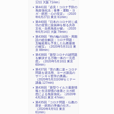
12日 大阪 71min）
第441回『必見！コロナ予防の
免疫強化法：食事・運動・ヨ
ガ・瞑想・心の安定』（2020
年6月27日 東京 61min）
第440回『日本のコロナ封じ成
功の背景に疫病神を祭る共存
文化・自然免疫が鍵』（2020
年6月14日 大阪 79min）
第439回『時の輪の法則・周期
説の総合解説：コロナ問題・
五輪延期も予見した仏教最後
の秘宝』（2020年5月31日 東
京 88min）
第438回『新型コロナの諸問題
を解決する万物一体の一元思
想』（2020年5月10日 東京
60min）
第437回『苦の裏に楽＝コロナ
問題を逆活用、ヨーガ源流の
サーンキャ哲学の奥義』
（2020年5月2日GWセミナー
講義 127min)
第436回『新型ウイルス最新情
報と生活習慣の改善とヨガ瞑
想による免疫強化』（2020年
4月26日 東京 47min）
第435回『コロナ問題・仏教の
歴史・瞑想の準備の仕方』
（2020年4月5日 東京
61min）