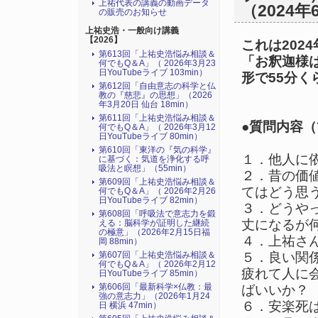
上祐代表の講義の動画データ
（2024年
の販売のお知らせ
上祐史浩・一般向け講義
【2026】
これは202
第613回「上祐史浩悩み相談＆
「お釈迦様
何でもQ＆A」（ 2026年3月23
日YouTubeライブ 103min）
形で55分く
第612回「自由意志の科学と仏
教の『慈悲』の思想」（2026
年3月20日 仙台 18min）
第611回「上祐史浩悩み相談＆
●質問内容
何でもQ＆A」（ 2026年3月12
日YouTubeライブ 80min）
第610回「東洋の『気の科学』
１．他人に
に基づく：気道を浄化する呼
吸法と瞑想」（55min）
２．昔の価
第609回「上祐史浩悩み相談＆
てはどう思
何でもQ＆A」（ 2026年2月26
日YouTubeライブ 82min）
３．どうや
第608回「呼吸法で意志力を鍛
丈になるが
える：脳科学が証明した継続
の極意」（2026年2月15日福
４．上祐さ
岡 88min）
第607回「上祐史浩悩み相談＆
５．良い関
何でもQ＆A」（ 2026年2月12
疲れて人に
日YouTubeライブ 85min）
第606回「最新科学×仏教：最
ばいいか？
強の意志力」（2026年1月24
６．安楽死
日 横浜 47min）