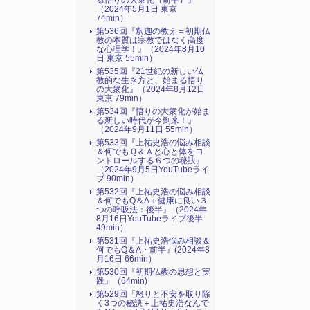
る悟りの大衆化（前半）』
（2024年5月1日 東京
74min）
第536回『釈迦の教え＝初期仏
教の本質は宗教ではなく高度
な心理学！』（2024年8月10
日 東京 55min）
第535回『21世紀の新しい仏
教的な生き方と、始まる悟り
の大衆化』（2024年8月12日
東京 79min）
第534回『悟りの大衆化が始ま
る新しい時代が今到来！』
（2024年9月11日 55min）
第533回『上祐史浩の悩み相談
＆何でもＱ＆Ａと心と体をコ
ントロールする６つの秘訣』
（2024年9月5日YouTubeライ
ブ 90min）
第532回『上祐史浩の悩み相談
＆何でもQ＆A＋健康に良い３
つの呼吸法：後半』（2024年
8月16日YouTubeライブ後半
49min）
第531回『上祐史浩悩み相談＆
何でもQ＆A・前半』(2024年8
月16日 66min）
第530回『初期仏教の思想と実
践』（64min)
第529回「怒りと不安を取り除
く3つの秘訣＋上祐史浩なんで