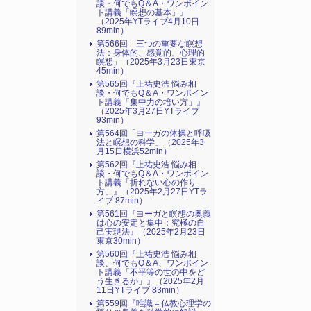
談・何でもQ＆A・ワンポイン
ト講義「瞑想の基本」』
（2025年YTライブ4月10日
89min）
第566回「三つの重要な瞑想
法：身体的、感覚的、心理的
瞑想」（2025年3月23日東京
45min）
第565回『上祐史浩 悩み相
談・何でもQ＆A・ワンポイン
ト講義「集中力の培い方」』
（2025年3月27日YTライブ
93min）
第564回「ヨーガの体操と呼吸
法と瞑想の科学」（2025年3
月15日横浜52min）
第562回『上祐史浩 悩み相
談・何でもQ＆A・ワンポイン
ト講義「折れない心の作り
方」』（2025年2月27日YTラ
イブ 87min）
第561回『ヨーガと瞑想の奥義
は心の安定と集中：究極の自
己実現法』（2025年2月23日
東京30min）
第560回『上祐史浩 悩み相
談、何でもQ＆A、ワンポイン
ト講義「不平等の世の中をど
う生きるか」』（2025年2月
11日YTライブ 83min）
第559回『唯識＝仏教心理学の