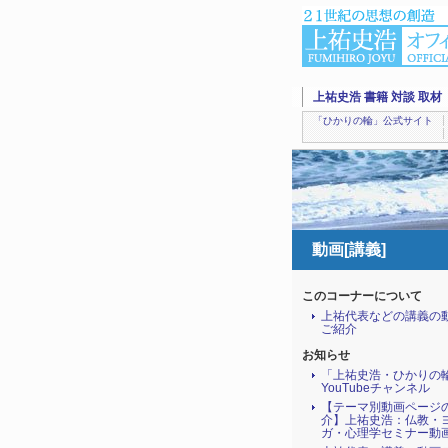
上祐史浩 書籍 対談 取材
「ひかりの輪」公式サイト
動画[講義]
このコーナーについて
上祐代表などの講義の
ご紹介
お知らせ
「上祐史浩・ひかりの
YouTubeチャンネル
【テーマ別動画ページ
介】上祐史浩：仏教・
ガ・心理学セミナー動