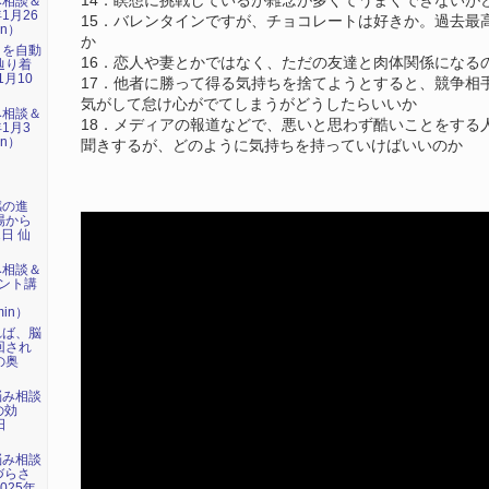
14．瞑想に挑戦しているが雑念が多くてうまくできないが
み相談＆
1月26
15．バレンタインですが、チョコレートは好きか。過去最
in）
か
』を自動
16．恋人や妻とかではなく、ただの友達と肉体関係になる
辿り着
1月10
17．他者に勝って得る気持ちを捨てようとすると、競争相
気がして怠け心がでてしまうがどうしたらいいか
み相談＆
18．メディアの報道などで、悪いと思わず酷いことをする
1月3
in）
聞きするが、どのように気持ちを持っていけばいいのか
感の進
場から
1日 仙
み相談＆
ント講
」
min）
れば、脳
回され
の奥
悩み相談
の効
日
）
悩み相談
づらさ
025年