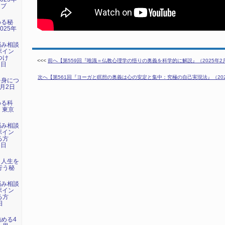
イブ
める秘
025年
）
悩み相談
ポイン
つけ
<<<
前へ【第559回『唯識＝仏教心理学の悟りの奥義を科学的に解説』（2025年2月2
1日
）
次へ【第561回『ヨーガと瞑想の奥義は心の安定と集中：究極の自己実現法』（2025
を身につ
1月2日
める科
日 東京
悩み相談
ポイン
る方
3日
）
：人生を
行う秘
悩み相談
ポイン
る方
日
）
強める4