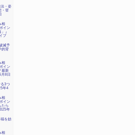
操法・姿
想・登
日
み相
ポイン
は」』
ライブ
年破滅予
学的背
み相
ポイン
？最新
5月8日
せる3つ
5年4
み相
ポイン
もたら
025年
幸福を妨
』
み相