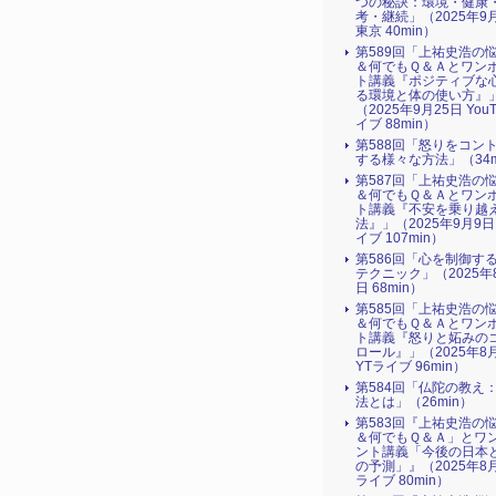
つの秘訣：環境・健康
考・継続」（2025年9
東京 40min）
第589回「上祐史浩の
＆何でもＱ＆Ａとワン
ト講義『ポジティブな
る環境と体の使い方』​
（2025年9月25日 You
イブ 88min）
第588回「怒りをコン
する様々な方法」（34m
第587回「上祐史浩の
＆何でもＱ＆Ａとワン
ト講義『不安を乗り越
法』​」（2025年9月9日
イブ 107min）
第586回「心を制御す
テクニック」（2025年
日 68min）
第585回「上祐史浩の
＆何でもＱ＆Ａとワン
ト講義『怒りと妬みの
ロール』​」（2025年8
YTライブ 96min）
第584回「仏陀の教え
法とは」（26min）
第583回『上祐史浩の
＆何でもＱ＆Ａ」とワ
ント講義「今後の日本
の予測」』（2025年8月
ライブ 80min）