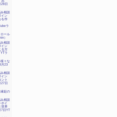
・思
月28日
悩み相談
ポイン
心を作
」
Tubeラ
トロール
in）
悩み相談
ポイン
える方
 YTラ
る様々な
8月23
悩み相談
ポイン
コント
月27日
：縁起の
悩み相談
ンポイ
と世界
7日YT