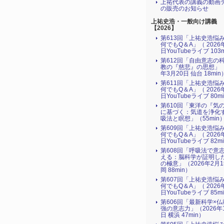
上祐代表の講義の動画
の販売のお知らせ
上祐史浩・一般向け講義
【2026】
第613回「上祐史浩悩
何でもQ＆A」（ 2026
日YouTubeライブ 103
第612回「自由意志の
教の『慈悲』の思想」（
年3月20日 仙台 18min
第611回「上祐史浩悩
何でもQ＆A」（ 2026
日YouTubeライブ 80m
第610回「東洋の『気
に基づく：気道を浄化
吸法と瞑想」（55min
第609回「上祐史浩悩
何でもQ＆A」（ 2026
日YouTubeライブ 82m
第608回「呼吸法で意
える：脳科学が証明し
の極意」（2026年2月
岡 88min）
第607回「上祐史浩悩
何でもQ＆A」（ 2026
日YouTubeライブ 85m
第606回「最新科学×
強の意志力」（2026年
日 横浜 47min）