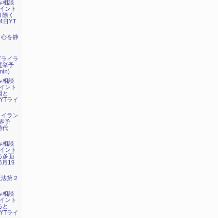
み相談
イント
り除く
4日YT
：心を静
ダライラ
選挙予
in)
み相談
イント
因と
YTライ
・イラン
界予
時代
み相談
イント
る多面
6月19
吸法第２
み相談
イント
ると
YTライ