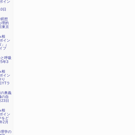
ポイン
』
10日
な瞑想
心理的
3日東京
み相
ポイン
方」』
ライブ
操と呼吸
5年3
み相
ポイン
作り
日YTラ
想の奥義
極の自
月23日
み相
ポイン
中をど
年2月
心理学の