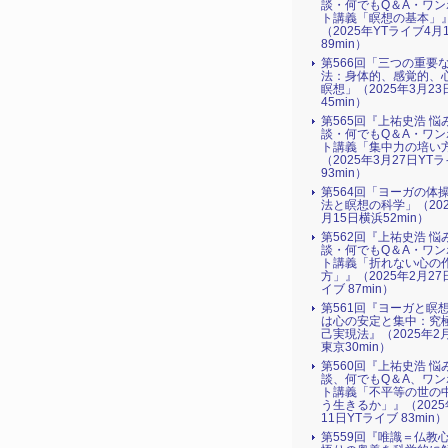
談・何でもQ＆A・ワン
ト講義「瞑想の基本」
（2025年YTライブ4月
89min）
第566回「三つの重要
法：身体的、感覚的、
瞑想」（2025年3月2
45min）
第565回『上祐史浩 悩
談・何でもQ＆A・ワン
ト講義「集中力の培い
（2025年3月27日YT
93min）
第564回「ヨーガの体
法と瞑想の科学」（202
月15日横浜52min）
第562回『上祐史浩 悩
談・何でもQ＆A・ワン
ト講義「折れない心の
方」』（2025年2月27
イブ 87min）
第561回『ヨーガと瞑
は心の安定と集中：究
己実現法』（2025年2
東京30min）
第560回『上祐史浩 悩
談、何でもQ＆A、ワン
ト講義「不平等の世の
う生きるか」』（2025
11日YTライブ 83min）
第559回『唯識＝仏教