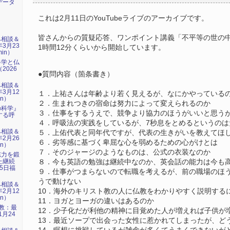
データ
これは2月11日のYouTubeライブのアーカイブです。
皆さんからの質疑応答、ワンポイント講義「不平等の世の
み相談＆
年3月23
1時間12分くらいから開始しています。
min）
科学と仏
2026
●質問内容（箇条書き）
）
み相談＆
年3月12
１．上祐さんは年齢より若く見えるが、なにかやっている
in）
２．生まれつきの宿命は努力によって変えられるのか
の科学』
３．仕事をするうえで、競争より協力のほうがいいと思う
する呼
）
４．呼吸法の実践をしているが、7秒息をとめるというのは
み相談＆
５．上佑代表と同年代ですが、代表の生きがいを教えてほ
年2月26
６．劣等感に基づく卑屈な心を弱めるための心がけとは
in）
７．そのジャージのようなものは、公式の衣装なのか
志力を鍛
た継続
８．今も英語の勉強は継続中なのか、英会話の能力は今も
15日福
９．仕事がつまらないので転職を考えるが、前の職場のほ
うで動けない
み相談＆
10．海外のキリスト教の人に仏教をわかりやすく説明する
年2月12
in）
11．ヨガとヨーガの違いはあるのか
仏教：最
12．少子化だが利他の精神に目覚めた人が増えれば子供が
1月24
13．最近ソープで出会った女性に惹かれてしまったが、ど