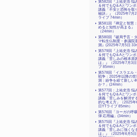
第582回『上祐史浩 悩
＆何でもQ＆Aとワンポ
講義「不安と恐怖を取
秘訣」』（2025年7月2
ライブ 74min）
第581回『禅定と智慧
めると知性が高まる』
（24min）
第580回『破局予言・
マ転生仏制度・参議院
測』(2025年7月5日 33m
第579回『上祐史浩 悩
＆何でもQ＆Aとワンポ
講義「苦しみの根本原
は」』（2025年7月3日
ブ 85min）
第578回「イスラエル
戦争：2025年以降の世
測：紛争を経て新しい
か？」(24min）
第577回：上祐史浩 悩
＆何でもQ＆Aとワンポ
講義「苦しみを解消す
的な考え方」（2025年
日YTライブ 85min）
第576回「ヨーガの呼
弾 応用編」(34min）
第575回『上祐史浩 悩
＆何でもQ＆Aとワンポ
講義「苦しみに強くな
は」』（2025年6月5日