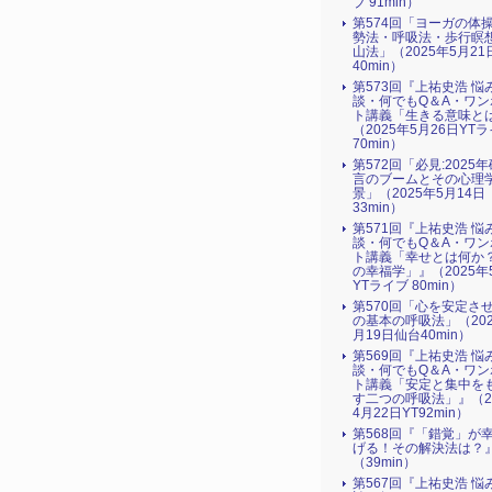
ブ 91min）
第574回「ヨーガの体
勢法・呼吸法・歩行瞑
山法」（2025年5月21
40min）
第573回『上祐史浩 悩
談・何でもQ＆A・ワン
ト講義「生きる意味と
（2025年5月26日YT
70min）
第572回「必見:2025
言のブームとその心理
景」（2025年5月14日
33min）
第571回『上祐史浩 悩
談・何でもQ＆A・ワン
ト講義「幸せとは何か
の幸福学」』（2025年
YTライブ 80min）
第570回「心を安定さ
の基本の呼吸法」（202
月19日仙台40min）
第569回『上祐史浩 悩
談・何でもQ＆A・ワン
ト講義「安定と集中を
す二つの呼吸法」』（2
4月22日YT92min）
第568回『「錯覚」が
げる！その解決法は？
（39min）
第567回『上祐史浩 悩