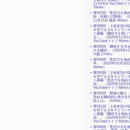
11月24日 YouTubeラ
76min）
第597回「意志力を強
訣：性格との関係」（2
11月15日 横浜 46min
第596回「上祐史浩の
＆何でもＱ＆Ａとワン
ト講義『継続力を身に
る』​」（2025年11月1
YouTubeライブ 90min
第595回「継続する力
ける秘訣」（2025年1
大阪 27min）
第594回「意志力を強
学」（2025年10月26
48min）
第593回「上祐史浩の
＆何でもＱ＆Ａとワン
ト講義『意志力を強め
法』​」（2025年10月2
YouTubeライブ 88min
第592回「精進の教え
決める継続的な努力を
訣とは」（44min）
第591回「上祐史浩の
＆何でもＱ＆Ａとワン
ト講義『継続力を強め
法』​」（2025年10月7
YouTubeライブ 80min
第590回「意志の力を