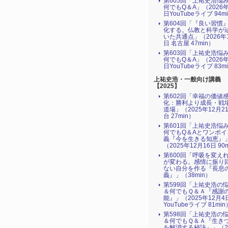
第605回「上祐史浩悩
何でもQ＆A」（2026年
日YouTubeライブ 94m
第604回「『良い習慣
化する。仏教と科学が
いた共通点」（2026年
日 名古屋 47min）
第603回「上祐史浩悩
何でもQ＆A」（2026年
日YouTubeライブ 83m
上祐史浩・一般向け講義
【2025】
第602回「幸福の価値
化：勝利より成長・戦
道場」（2025年12月2
台 27min）
第601回「上祐史浩悩
何でもQ＆Aとワンポイ
義『今を生きる知恵』
（2025年12月16日 90
第600回「呼吸を変え
が変わる。感情に振り
ない自分を作る『長息
義』」（38min）
第599回「上祐史浩の
＆何でもＱ＆Ａ『感謝
能』」（2025年12月4
YouTubeライブ 81min
第598回「上祐史浩の
＆何でもＱ＆Ａ『生き
を解消する秘訣』​」（2