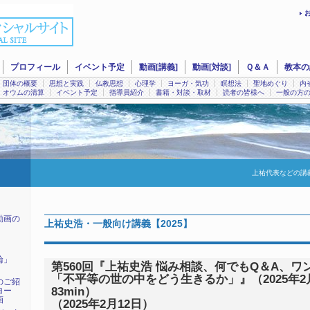
プロフィール
イベント予定
動画[講義]
動画[対談]
Ｑ＆Ａ
教本の
団体の概要
思想と実践
仏教思想
心理学
ヨーガ・気功
瞑想法
聖地めぐり
内
オウムの清算
イベント予定
指導員紹介
書籍・対談・取材
読者の皆様へ
一般の方
上祐代表などの講
動画の
上祐史浩・一般向け講義【2025】
輪」
第560回『上祐史浩 悩み相談、何でもQ＆A、ワ
「不平等の世の中をどう生きるか」』（2025年2月
のご紹
83min）
ヨー
画
（2025年2月12日）