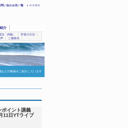
お問い合わせ先一覧
ＨＯＭＥ
紹介
省法「内観」
学習の方法
の声
ご連絡先
義などの動画をご紹介しています
ンポイント講義
11日YTライブ