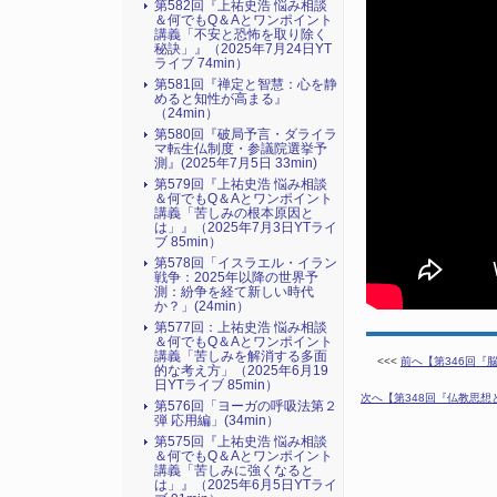
第582回『上祐史浩 悩み相談
＆何でもQ＆Aとワンポイント
講義「不安と恐怖を取り除く
秘訣」』（2025年7月24日YT
ライブ 74min）
第581回『禅定と智慧：心を静
めると知性が高まる』
（24min）
第580回『破局予言・ダライラ
マ転生仏制度・参議院選挙予
測』(2025年7月5日 33min)
第579回『上祐史浩 悩み相談
＆何でもQ＆Aとワンポイント
講義「苦しみの根本原因と
は」』（2025年7月3日YTライ
ブ 85min）
第578回「イスラエル・イラン
戦争：2025年以降の世界予
測：紛争を経て新しい時代
か？」(24min）
第577回：上祐史浩 悩み相談
＆何でもQ＆Aとワンポイント
講義「苦しみを解消する多面
<<<
前へ【第346回『脳
的な考え方」（2025年6月19
日YTライブ 85min）
次へ【第348回『仏教思想と
第576回「ヨーガの呼吸法第２
弾 応用編」(34min）
第575回『上祐史浩 悩み相談
＆何でもQ＆Aとワンポイント
講義「苦しみに強くなると
は」』（2025年6月5日YTライ