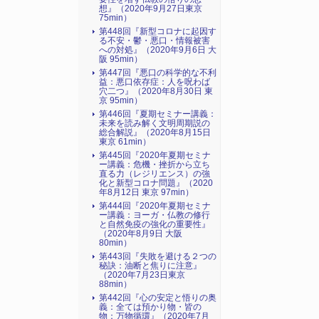
想』（2020年9月27日東京
75min）
第448回『新型コロナに起因す
る不安・鬱・悪口・情報被害
への対処』（2020年9月6日 大
阪 95min）
第447回『悪口の科学的な不利
益：悪口依存症：人を呪わば
穴二つ』（2020年8月30日 東
京 95min）
第446回『夏期セミナー講義：
未来を読み解く文明周期説の
総合解説』（2020年8月15日
東京 61min）
第445回『2020年夏期セミナ
ー講義：危機・挫折から立ち
直る力（レジリエンス）の強
化と新型コロナ問題』（2020
年8月12日 東京 97min）
第444回『2020年夏期セミナ
ー講義：ヨーガ・仏教の修行
と自然免疫の強化の重要性』
（2020年8月9日 大阪
80min）
第443回『失敗を避ける２つの
秘訣：油断と焦りに注意』
（2020年7月23日東京
88min）
第442回『心の安定と悟りの奥
義：全ては預かり物・皆の
物：万物循環』（2020年7月