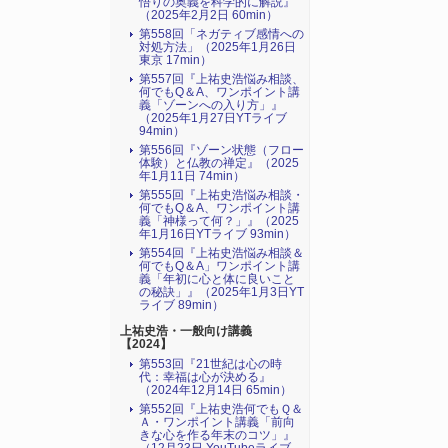
悟りの奥義を科学的に解説』
（2025年2月2日 60min）
第558回「ネガティブ感情への
対処方法」（2025年1月26日
東京 17min）
第557回『上祐史浩悩み相談、
何でもQ＆A、ワンポイント講
義「ゾーンへの入り方」』
（2025年1月27日YTライブ
94min）
第556回『ゾーン状態（フロー
体験）と仏教の禅定』（2025
年1月11日 74min）
第555回『上祐史浩悩み相談・
何でもQ＆A、ワンポイント講
義「神様って何？」』（2025
年1月16日YTライブ 93min）
第554回『上祐史浩悩み相談＆
何でもQ＆A」ワンポイント講
義「年初に心と体に良いこと
の秘訣」』（2025年1月3日YT
ライブ 89min）
上祐史浩・一般向け講義
【2024】
第553回『21世紀は心の時
代：幸福は心が決める』
（2024年12月14日 65min）
第552回『上祐史浩何でもＱ＆
Ａ・ワンポイント講義「前向
きな心を作る年末のコツ」』