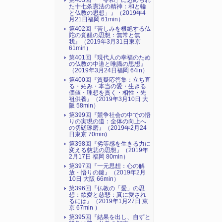
第403回『「令和」に込められ
た十七条憲法の精神：和と輪
と仏教の思想」』（2019年4
月21日福岡 61min）
第402回『苦しみを根絶する仏
陀の覚醒の思想：無常と無
我』（2019年3月31日東京
61min）
第401回『現代人の幸福のため
の仏教の中道と唯識の思想』
（2019年3月24日福岡 64in）
第400回『質疑応答集：立ち直
る・妬み・本当の愛・生きる
価値・理想を貫く・相性・先
祖供養』（2019年3月10日 大
阪 58min）
第399回『競争社会の中での悟
りの実現の道：全体の向上へ
の切磋琢磨』（2019年2月24
日東京 70min)
第398回『劣等感を生きる力に
変える慈悲の思想』（2019年
2月17日 福岡 80min）
第397回『一元思想：心の解
放・悟りの鍵』（2019年2月
10日 大阪 66min）
第396回『仏教の「愛」の思
想：欲愛と慈悲：真に愛され
るには』（2019年1月27日 東
京 67min ）
第395回『結果を出し、自ずと