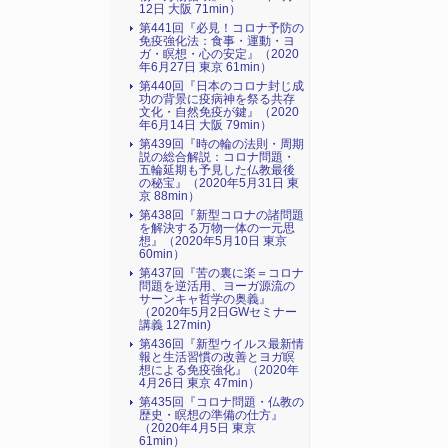
12日 大阪 71min）
第441回『必見！コロナ予防の
免疫強化法：食事・運動・ヨ
ガ・瞑想・心の安定』（2020
年6月27日 東京 61min）
第440回『日本のコロナ封じ成
功の背景に疫病神を祭る共存
文化・自然免疫が鍵』（2020
年6月14日 大阪 79min）
第439回『時の輪の法則・周期
説の総合解説：コロナ問題・
五輪延期も予見した仏教最後
の秘宝』（2020年5月31日 東
京 88min）
第438回『新型コロナの諸問題
を解決する万物一体の一元思
想』（2020年5月10日 東京
60min）
第437回『苦の裏に楽＝コロナ
問題を逆活用、ヨーガ源流の
サーンキャ哲学の奥義』
（2020年5月2日GWセミナー
講義 127min)
第436回『新型ウイルス最新情
報と生活習慣の改善とヨガ瞑
想による免疫強化』（2020年
4月26日 東京 47min）
第435回『コロナ問題・仏教の
歴史・瞑想の準備の仕方』
（2020年4月5日 東京
61min）