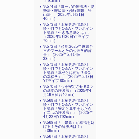
ブ 91min）
第574回「ヨーガの体操法・姿
勢法・呼吸法・歩行瞑想・登
山法」（2025年5月21日
40min）
第573回『上祐史浩 悩み相
談・何でもQ＆A・ワンポイン
ト講義「生きる意味とは」』
（2025年5月26日YTライブ
70min）
第572回「必見:2025年破滅予
言のブームとその心理学的背
景」（2025年5月14日
33min）
第571回『上祐史浩 悩み相
談・何でもQ＆A・ワンポイン
ト講義「幸せとは何か？最新
の幸福学」』（2025年5月8日
YTライブ 80min）
第570回「心を安定させる3つ
の基本の呼吸法」（2025年4
月19日仙台40min）
第569回『上祐史浩 悩み相
談・何でもQ＆A・ワンポイン
ト講義「安定と集中をもたら
す二つの呼吸法」』（2025年
4月22日YT92min）
第568回『「錯覚」が幸福を妨
げる！その解決法は？』
（39min）
第567回『上祐史浩 悩み相