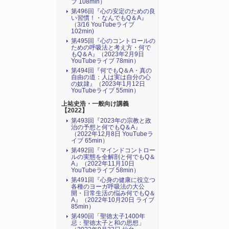
ブ 108min）
第496回『心の安定のための良
い習慣！・なんでもQ＆A』
（3/16 YouTubeライブ
102min)
第495回『心のコントロールの
ための呼吸法と考え方・何で
もQ＆A』（2023年2月9日
YouTubeライブ 78min）
第494回『何でもQ＆A・真の
自由の道：人は実は自分の心
の奴隷』（2023年1月12日
YouTubeライブ 55min）
上祐史浩・一般向け講義
【2022】
第493回『2023年の宗教と政
治の予想と何でもQ＆A』
（2022年12月8日 YouTubeラ
イブ 65min）
第492回『マインドコントロー
ルの実態を全解剖と何でもQ＆
A』（2022年11月10日
YouTubeライブ 58min）
第491回『心身の健康に役立つ
各種のヨーガ呼吸法の大公
開・日常生活の悩み何でもQ＆
A』（2022年10月20日 ライブ
85min）
第490回「聖徳太子1400年
忌：聖徳太子と和の思想」