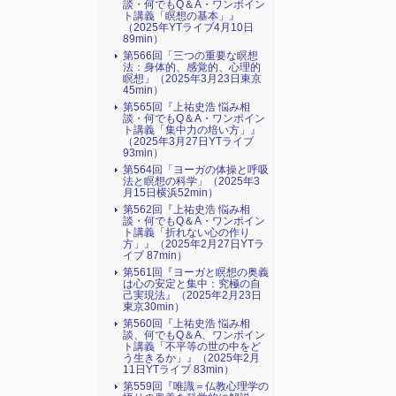
談・何でもQ＆A・ワンポイン
ト講義「瞑想の基本」』
（2025年YTライブ4月10日
89min）
第566回「三つの重要な瞑想
法：身体的、感覚的、心理的
瞑想」（2025年3月23日東京
45min）
第565回『上祐史浩 悩み相
談・何でもQ＆A・ワンポイン
ト講義「集中力の培い方」』
（2025年3月27日YTライブ
93min）
第564回「ヨーガの体操と呼吸
法と瞑想の科学」（2025年3
月15日横浜52min）
第562回『上祐史浩 悩み相
談・何でもQ＆A・ワンポイン
ト講義「折れない心の作り
方」』（2025年2月27日YTラ
イブ 87min）
第561回『ヨーガと瞑想の奥義
は心の安定と集中：究極の自
己実現法』（2025年2月23日
東京30min）
第560回『上祐史浩 悩み相
談、何でもQ＆A、ワンポイン
ト講義「不平等の世の中をど
う生きるか」』（2025年2月
11日YTライブ 83min）
第559回『唯識＝仏教心理学の