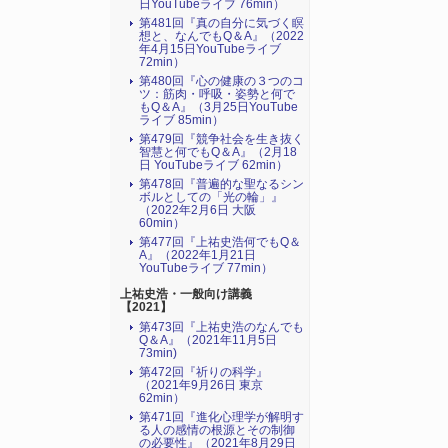
日YouTubeライブ 76min）
第481回『真の自分に気づく瞑
想と、なんでもQ＆A』（2022
年4月15日YouTubeライブ
72min）
第480回『心の健康の３つのコ
ツ：筋肉・呼吸・姿勢と何で
もQ＆A』（3月25日YouTube
ライブ 85min）
第479回『競争社会を生き抜く
智慧と何でもQ＆A』（2月18
日 YouTubeライブ 62min）
第478回『普遍的な聖なるシン
ボルとしての「光の輪」』
（2022年2月6日 大阪
60min）
第477回『上祐史浩何でもQ＆
A』（2022年1月21日
YouTubeライブ 77min）
上祐史浩・一般向け講義
【2021】
第473回『上祐史浩のなんでも
Q＆A』（2021年11月5日
73min)
第472回『祈りの科学』
（2021年9月26日 東京
62min）
第471回『進化心理学が解明す
る人の感情の根源とその制御
の必要性』（2021年8月29日