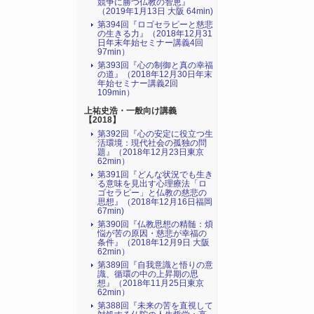
競争に勝つ仏教の智恵』
（2019年1月13日 大阪 64min)
第394回『ロゴセラピーと慈悲
の生きる力』（2018年12月31
日年末年始セミナー講義4回
97min）
第393回『心の制御と真の幸福
の道』（2018年12月30日年末
年始セミナー講義2回
109min）
上祐史浩・一般向け講義
【2018】
第392回『心の安定に役立つ生
活環境：現代社会の孤独の問
題』（2018年12月23日東京
62min）
第391回『どんな状況でも生き
る意味を見出す心理療法「ロ
ゴセラピー」と仏教の慈悲の
思想』（2018年12月16日福岡
67min)
第390回『仏教思想の精髄：煩
悩が苦の原因・慈悲が幸福の
条件』（2018年12月9日 大阪
62min）
第389回『自我意識と悟りの意
識、循環の中の上昇期の思
想』（2018年11月25日東京
62min）
第388回『未来の苦を直視して