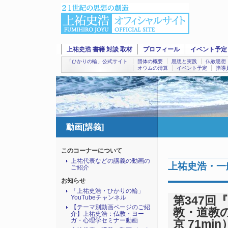
上祐史浩 書籍 対談 取材
プロフィール
イベント予定
「ひかりの輪」公式サイト
団体の概要
思想と実践
仏教思想
オウムの清算
イベント予定
指導
動画[講義]
このコーナーについて
上祐代表などの講義の動画の
上祐史浩・一
ご紹介
お知らせ
「上祐史浩・ひかりの輪」
YouTubeチャンネル
第347
【テーマ別動画ページのご紹
教・道教の
介】上祐史浩：仏教・ヨー
ガ・心理学セミナー動画
京 71min