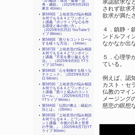
承認欲求な
つの秘訣：環境・健康・思
考・継続」（2025年9月28日
されず欲求
東京 40min）
第589回「上祐史浩の悩み相談
欲求が満た
＆何でもＱ＆Ａとワンポイン
ト講義『ポジティブな心を作
る環境と体の使い方』​」
４．鎮静・
（2025年9月25日 YouTubeラ
イブ 88min）
ンドルフィ
第588回「怒りをコントロール
なかなか出
する様々な方法」（34min）
第587回「上祐史浩の悩み相談
＆何でもＱ＆Ａとワンポイン
５．心理学
ト講義『不安を乗り越える方
法』​」（2025年9月9日 YTラ
ている。
イブ 107min）
第586回「心を制御する様々な
テクニック」（2025年8月23
例えば、認
日 68min）
カスト・セ
第585回「上祐史浩の悩み相談
＆何でもＱ＆Ａとワンポイン
仏教のマイ
ト講義『怒りと妬みのコント
ロール』​」（2025年8月27日
メージング
YTライブ 96min）
慈悲の瞑想
第584回「仏陀の教え：縁起の
法とは」（26min）
第583回『上祐史浩の悩み相談
＆何でもＱ＆Ａ」とワンポイ
ント講義「今後の日本と世界
の予測」』（2025年8月7日YT
ライブ 80min）