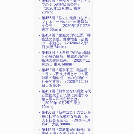
第456回『免疫力と集中力アッ
プの５つの呼吸法公開』
（2020年12月30日 東京
90min）
第455回『強力に免疫力をアッ
プするヨーガの４つの呼吸法
を公開！』（2020年12月27日
東京 66min)
第454回『鬼滅の刃で話題「呼
吸法の奥義」健康増進・超集
中・不動心』（2020年12月6
日 大阪 74min）
第453回『大自然でのAwe体験
と心身の解放、鬼滅の刃の呼
吸法の健康効果』（2020年11
月29日 東京 68min）
第452回『選挙不正・陰謀説：
トランプ氏支持者とオウム真
理教の類似点、その心理的・
社会的背景』（2020年11月8
日大阪 80分）
第451回『戦争のない縄文時代
と聖徳太子と仏教に共通する
輪＝環＝和の思想とは』
（2020年10月25日 東京
70min）
第450回『新型コロナの災いを
福に転ずる仏教的な智恵：個
人も社会も進化』（2020年10
月4日 大阪 88min）
第449回『宗教消滅の時代に重
要性を増す仏教の悟りの思