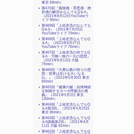
東京 69min）
第470回『孤独感・罪悪感・挫
折感の解消＆なんでもQ＆A』
（2021年8月12日YouTubeラ
イブ 90mi）
第469回『上祐史浩のなんでも
Q＆A』（2021年7月25日
YouTubeライブ 70min）
第468回『上祐史浩なんでもQ
＆A』（2021年6月27日
YouTubeライブ 76min）
第467回『上祐史浩の何でもQ
＆A・万物一体の一元の思想』
（2021年6月13日 大阪
75min）
第466回『大乗仏教の悟りの思
想：世界は生ける大いなる
仏」』（2021年5月30日 東京
65min)
第465回『健康の鍵：自律神経
を制御するヨーガ呼吸法の奥
義』（2021年5月2日 東京
130min）
第464回『上祐史浩なんでもQ
＆A第3回』（2021年4月25日
東京 90min）
第463回『上祐史浩なんでもQ
＆A講義第2回』（2021年4月
11日 大阪 92min）
第462回『上祐史浩なんでもQ