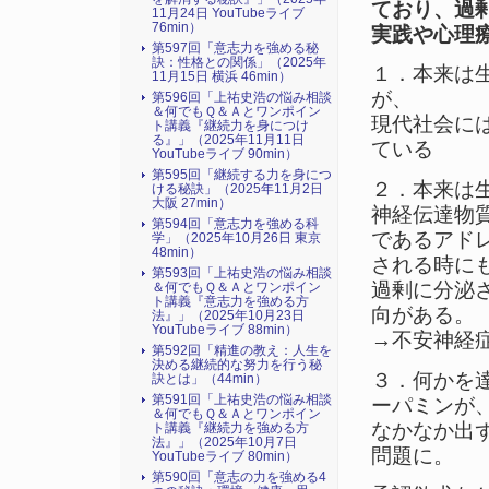
ており、過
11月24日 YouTubeライブ
76min）
実践や心理
第597回「意志力を強める秘
訣：性格との関係」（2025年
１．本来は
11月15日 横浜 46min）
が、
第596回「上祐史浩の悩み相談
＆何でもＱ＆Ａとワンポイン
現代社会に
ト講義『継続力を身につけ
る』​」（2025年11月11日
ている
YouTubeライブ 90min）
第595回「継続する力を身につ
２．本来は
ける秘訣」（2025年11月2日
大阪 27min）
神経伝達物
第594回「意志力を強める科
であるアド
学」（2025年10月26日 東京
48min）
される時に
第593回「上祐史浩の悩み相談
過剰に分泌
＆何でもＱ＆Ａとワンポイン
ト講義『意志力を強める方
向がある。
法』​」（2025年10月23日
YouTubeライブ 88min）
→不安神経
第592回「精進の教え：人生を
決める継続的な努力を行う秘
３．何かを
訣とは」（44min）
第591回「上祐史浩の悩み相談
ーパミンが
＆何でもＱ＆Ａとワンポイン
なかなか出
ト講義『継続力を強める方
法』​」（2025年10月7日
問題に。
YouTubeライブ 80min）
第590回「意志の力を強める4