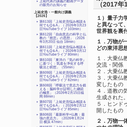
上祐代表の講義の動画データ
（2017年
の販売のお知らせ
上祐史浩・一般向け講義
【2026】
１）量子力
第613回「上祐史浩悩み相談＆
と異なって
何でもQ＆A」（ 2026年3月23
日YouTubeライブ 103min）
世界観を裏
第612回「自由意志の科学と仏
教の『慈悲』の思想」（2026
１．万物が
年3月20日 仙台 18min）
どの東洋思
第611回「上祐史浩悩み相談＆
何でもQ＆A」（ 2026年3月12
日YouTubeライブ 80min）
１．大乗仏
第610回「東洋の『気の科学』
に基づく：気道を浄化する呼
交流・関係
吸法と瞑想」（55min）
２．大乗仏
第609回「上祐史浩悩み相談＆
何でもQ＆A」（ 2026年2月26
３．大乗仏
日YouTubeライブ 82min）
変したもの
第608回「呼吸法で意志力を鍛
える：脳科学が証明した継続
４．道教の
の極意」（2026年2月15日福
岡 88min）
生成された
第607回「上祐史浩悩み相談＆
５．ヒンド
何でもQ＆A」（ 2026年2月12
日YouTubeライブ 85min）
開したもの
第606回「最新科学×仏教：最
強の意志力」（2026年1月24
２．万物一
日 横浜 47min）