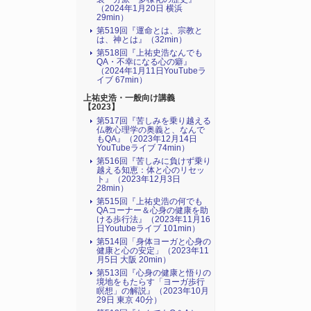
（2024年1月20日 横浜
29min）
第519回『運命とは、宗教と
は、神とは』（32min）
第518回『上祐史浩なんでも
QA・不幸になる心の癖』
（2024年1月11日YouTubeラ
イブ 67min）
上祐史浩・一般向け講義
【2023】
第517回『苦しみを乗り越える
仏教心理学の奥義と、なんで
もQA』（2023年12月14日
YouTubeライブ 74min）
第516回『苦しみに負けず乗り
越える知恵：体と心のリセッ
ト』（2023年12月3日
28min）
第515回『上祐史浩の何でも
QAコーナー＆心身の健康を助
ける歩行法』（2023年11月16
日Youtubeライブ 101min）
第514回「身体ヨーガと心身の
健康と心の安定」（2023年11
月5日 大阪 20min）
第513回『心身の健康と悟りの
境地をもたらす「ヨーガ歩行
瞑想」の解説』（2023年10月
29日 東京 40分）