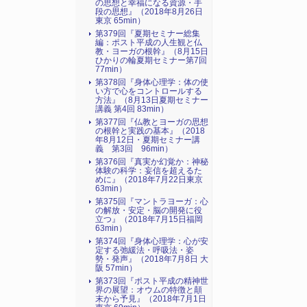
の思想と幸福になる資源・手
段の思想』（2018年8月26日
東京 65min）
第379回『夏期セミナー総集
編：ポスト平成の人生観と仏
教・ヨーガの根幹』（8月15日
ひかりの輪夏期セミナー第7回
77min）
第378回『身体心理学：体の使
い方で心をコントロールする
方法』（8月13日夏期セミナー
講義 第4回 83min）
第377回『仏教とヨーガの思想
の根幹と実践の基本』（2018
年8月12日・夏期セミナー講
義 第3回 96min）
第376回『真実か幻覚か：神秘
体験の科学：妄信を超えるた
めに』（2018年7月22日東京
63min）
第375回『マントラヨーガ：心
の解放・安定・脳の開発に役
立つ』（2018年7月15日福岡
63min）
第374回『身体心理学：心が安
定する弛緩法・呼吸法・姿
勢・発声』（2018年7月8日 大
阪 57min）
第373回『ポスト平成の精神世
界の展望：オウムの特徴と顛
末から予見』（2018年7月1日