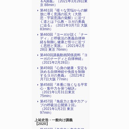
＆A講義』（2021年3月28日東
京 88min）
第461回『様々な苦悩からの解
放に導く意識の拡大（大慈
悲・宇宙意識の覚醒）に近づ
く道とは？仏教・ヨガの奥義
に迫る』（2021年3月7日 大阪
83min）
第460回『ヨーガが説く「ナー
ディ」と呼吸法の奥義自律神
経を制御し健康と悟りに近づ
く思想と実践』（2021年2月
28日 東京 76min）
第460回講義動画関係資料『ヨ
ーガのナーディと自律神経』
（2021年2月28日）
第459回『心身の健康・安定を
決める自律神経や免疫を制御
するヨガの奥義』（2021年2
月7日大阪 77min）
第458回『本番に強くなる平常
心・集中力を保つ秘訣』
（2021年1月31日東京
75min）
第457回『免疫力と集中力アッ
プの呼吸法公開第２回』
（2021年1月2日 東京
97min）
上祐史浩・一般向け講義
【2020】