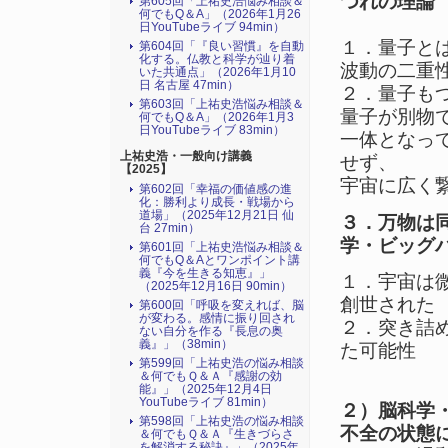
つれの理論
第605回「上祐史浩悩み相談＆
何でもQ＆A」（2026年1月26
日YouTubeライブ 94min）
１．量子と
第604回「『良い習慣』を自動
化する。仏教と科学が辿り着
波動の二重
いた共通点」（2026年1月10
日 名古屋 47min）
２．量子も
第603回「上祐史浩悩み相談＆
量子が別物
何でもQ＆A」（2026年1月3
日YouTubeライブ 83min）
一体となっ
上祐史浩・一般向け講義
せず、
【2025】
宇宙に広く
第602回「幸福の価値感の進
化：勝利より成長・戦場から
道場」（2025年12月21日 仙
３．万物は
台 27min）
学・ビッグ
第601回「上祐史浩悩み相談＆
何でもQ＆Aとワンポイント講
義『今を生きる知恵』」
１．宇宙は
（2025年12月16日 90min）
創世された
第600回「呼吸を変えれば、脳
が変わる。感情に振り回され
２．突き詰
ない自分を作る『長息の奥
義』」（38min）
た可能性
第599回「上祐史浩の悩み相談
＆何でもＱ＆Ａ『感謝の効
能』」（2025年12月4日
YouTubeライブ 81min）
２）脳科学
第598回「上祐史浩の悩み相談
不全の状態
＆何でもＱ＆Ａ『生きづらさ
を解消する秘訣』​」（2025年