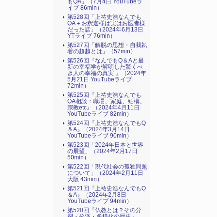
もQA」（7月4日 YouTubeラ
イブ 86min）
第528回「上祐史浩なんでも
QA＋お釈迦様は実はお医者様
だった話」（2024年6月13日
YTライブ 76min）
第527回「解脱の思想・自我執
着の超越とは」（57min）
第526回『なんでもQ＆Aと最
新の幸福学が解明した驚くべ
き人の幸福の真実 』（2024年
5月21日 YouTubeライブ
72min）
第525回『上祐史浩なんでも
QA相談：職場、家庭、結構、
宗教etc』（2024年4月11日
YouTubeライブ 82min）
第524回『上祐史浩なんでもQ
＆A』（2024年3月14日
YouTubeライブ 90min）
第523回「2024年日本と世界
の展望」（2024年2月17日
50min）
第522回「現代社会の孤独問題
について」（2024年2月11日
大阪 43min）
第521回『上祐史浩なんでもQ
＆A』（2024年2月8日
YouTubeライブ 94min）
第520回『仏教とは？その分
裂・分派・多様化の歴史』