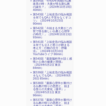
第544回「今400年周期の仏教
改革の時：大衆が悟る新仏教
の誕生？」（2024年10月19日
40min）
第543回『上祐史浩の悩み相談
＆何でもQAと不安をなくすコ
ツ』（2024年10月23日
90min)
第542回「今始まる大衆がこの
世で悟る新しい仏教と心理学
の時代！」（2024年10月13日
93min）
第541回『上祐史浩の悩み相談
＆何でもＱＡと怒りが静まる
考え方・行動の仕方・呼吸
法』（2024年10月10日
YouTubeライブ 86min）
第540回『最新脳科学が説く感
情と心身の健康と関係』
（2024年5月2日 東京
84min）
第539回『上祐史浩の悩み相談
＆なんでもQA』（2024年9月
26日 85min）
第538回『最新心理学が裏付け
る仏教の悟りの思想と、始ま
る悟りの大衆化（後半）』
（2024年5月1日 東京
96min）
第537回『最新心理学が裏付け
る仏教の悟りの思想と、始ま