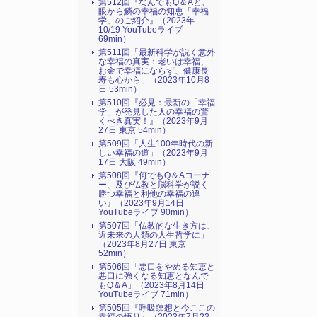
第512回『なんでもQ＆Aと、
眼から鱗の幸福の知恵「幸福
学」のご紹介』（2023年
10/19 YouTubeライブ
69min）
第511回「最新科学が説く意外
な幸福の真実：老いは幸福、
お金で幸福にならず、健康長
寿も心から」（2023年10月8
日 53min）
第510回『必見：最新の「幸福
学」が発見した人の幸福の驚
くべき真実！』（2023年9月
27日 東京 54min）
第509回「人生100年時代の新
しい幸福の道」（2023年9月
17日 大阪 49min）
第508回『何でもQ＆Aコーナ
ー、及び仏教と脳科学が説く
勝つ幸福と利他の幸福の違
い』（2023年9月14日
YouTubeライブ 90min）
第507回「仏教的な生き方は、
近未来の人類の人生哲学に」
（2023年8月27日 東京
52min）
第506回「悪口をやめる知恵と
悪口に強くなる知恵となんで
もQ＆A」（2023年8月14日
YouTubeライブ 71min）
第505回『呼吸瞑想と今ここの