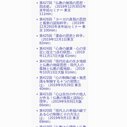
第427回『仏教の無我の思想・
四念処』（2019年12月30日年
末年始セミナー 東京
111min）
第426回『ヨーガの真我の思想
と最新の認知科学』（2019年
12月29日年末年始セミナー 東
京 100min）
第425回『運命の思想と科学』
（2019年12月1日東京
82min）
第424回『心身の健康・心の安
定に役立つ歩行瞑想』（2019
年11月17日大阪 61min）
第423回『現代社会の生き地獄
と仏教の地獄思想：現代人の
孤独と仏教の孤地獄』（2019
年10月13日大阪 61min）
第422回『心の制御の鍵＝無意
識を制御する４つの習慣と
は』（2019年9月29日 東京
40min）
第421回『心は自分の中の他人
が作る！仏教の無我と認知心
理学』（2019年9月8日大阪
66min）
第420回『現代人の幸福の鍵で
ある心の制御とその方法と
は』（2019年9月1日 東京
69min）