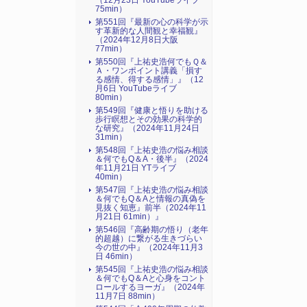
（12月23日 YouTubeライブ
75min）
第551回『最新の心の科学が示
す革新的な人間観と幸福観』
（2024年12月8日大阪
77min）
第550回『上祐史浩何でもＱ＆
Ａ・ワンポイント講義「損す
る感情、得する感情」』（12
月6日 YouTubeライブ
80min）
第549回『健康と悟りを助ける
歩行瞑想とその効果の科学的
な研究』（2024年11月24日
31min）
第548回『上祐史浩の悩み相談
＆何でもQ＆A・後半』（2024
年11月21日 YTライブ
40min）
第547回『上祐史浩の悩み相談
＆何でもQ＆Aと情報の真偽を
見抜く知恵』前半（2024年11
月21日 61min）』
第546回『高齢期の悟り（老年
的超越）に繋がる生きづらい
今の世の中』（2024年11月3
日 46min）
第545回『上祐史浩の悩み相談
＆何でもQ＆Aと心身をコント
ロールするヨーガ』（2024年
11月7日 88min）