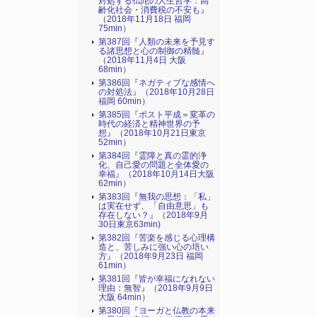
対処する仏陀の人生哲学：高
齢化社会・消費税の不安も』
（2018年11月18日 福岡
75min）
第387回『人類の未来を予見す
る諸思想と心の制御の精髄』
（2018年11月4日 大阪
68min）
第386回『ネガティブな感情へ
の対処法』（2018年10月28日
福岡 60min）
第385回『ポスト平成＝変革の
時代の経済と精神世界の予
想』（2018年10月21日東京
52min）
第384回『霊障と真の霊的浄
化、自己愛の問題と全体愛の
幸福』（2018年10月14日大阪
62min）
第383回『無我の思想：「私」
は実在せず、「自由意思」も
存在しない？』（2018年9月
30日東京63min)
第382回『苦楽を感じる心理構
造と、苦しみに強い心の培い
方』（2018年9月23日 福岡
61min）
第381回『皆が幸福になれない
理由：無智』（2018年9月9日
大阪 64min）
第380回『ヨーガと仏教の本来