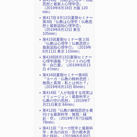
第419回『仏教は心理学！仏教
思想と最新人心理学③』
（2019年8月18日 大阪 120
min）
第417回 8月12日夏期セミナー
第3回『仏教は心理学！仏教思
想と最新認知心理学②』
（2019年8月12日 東京
105min）
第415回夏期セミナー第２回
『仏教は心理学！仏教思想と
最新認知心理学①』（2019年
8月11日 東京 110min）
第418回8月13日夏期セミナー
心理学講義『フロイトの心理
学・自己愛』（2019年8月13
日 47min）
第416回夏期セミナー第4回
『ヨーガ・仏教の根幹思想：
無我と真我：私とは何か？』
（2019年8月13日 80min）
第414回『人が知覚する現実は
イリュージョン！最新科学と
仏教の空の思想』（2019年7
月21日東京 84min）
第412回『仏教の解脱思想を裏
付ける最新科学：無我・縁
起・空』（2019年7月7日福岡
78min）
第411回『ヨーガ哲学と最新科
学：本当の自分・苦の根本原
因と脱却』（2019年6月30日