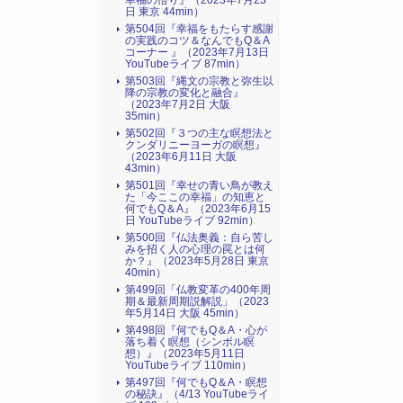
幸福の悟り』（2023年7月23
日 東京 44min）
第504回『幸福をもたらす感謝
の実践のコツ＆なんでもQ＆A
コーナー 』（2023年7月13日
YouTubeライブ 87min）
第503回『縄文の宗教と弥生以
降の宗教の変化と融合』
（2023年7月2日 大阪
35min）
第502回『３つの主な瞑想法と
クンダリニーヨーガの瞑想』
（2023年6月11日 大阪
43min）
第501回『幸せの青い鳥が教え
た「今ここの幸福」の知恵と
何でもQ＆A』（2023年6月15
日 YouTubeライブ 92min）
第500回『仏法奥義：自ら苦し
みを招く人の心理の罠とは何
か？』（2023年5月28日 東京
40min）
第499回「仏教変革の400年周
期＆最新周期説解説」（2023
年5月14日 大阪 45min）
第498回『何でもQ＆A・心が
落ち着く瞑想（シンボル瞑
想）』（2023年5月11日
YouTubeライブ 110min）
第497回『何でもQ＆A・瞑想
の秘訣』（4/13 YouTubeライ