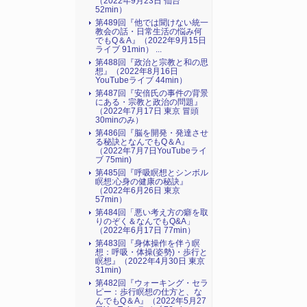
（2022年9月23日 仙台
52min）
第489回『他では聞けない統一
教会の話・日常生活の悩み何
でもQ＆A』（2022年9月15日
ライブ 91min） ...
第488回『政治と宗教と和の思
想』（2022年8月16日
YouTubeライブ 44min）
第487回『安倍氏の事件の背景
にある・宗教と政治の問題』
（2022年7月17日 東京 冒頭
30minのみ）
第486回『脳を開発・発達させ
る秘訣となんでもQ＆A』
（2022年7月7日YouTubeライ
ブ 75min)
第485回『呼吸瞑想とシンボル
瞑想:心身の健康の秘訣』
（2022年6月26日 東京
57min）
第484回「悪い考え方の癖を取
りのぞく＆なんでもQ&A」
（2022年6月17日 77min）
第483回『身体操作を伴う瞑
想：呼吸・体操(姿勢)・歩行と
瞑想』（2022年4月30日 東京
31min)
第482回『ウォーキング・セラ
ピー：歩行瞑想の仕方と、な
んでもQ＆A』（2022年5月27