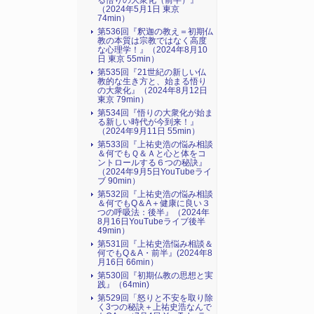
る悟りの大衆化（前半）』
（2024年5月1日 東京
74min）
第536回『釈迦の教え＝初期仏
教の本質は宗教ではなく高度
な心理学！』（2024年8月10
日 東京 55min）
第535回『21世紀の新しい仏
教的な生き方と、始まる悟り
の大衆化』（2024年8月12日
東京 79min）
第534回『悟りの大衆化が始ま
る新しい時代が今到来！』
（2024年9月11日 55min）
第533回『上祐史浩の悩み相談
＆何でもＱ＆Ａと心と体をコ
ントロールする６つの秘訣』
（2024年9月5日YouTubeライ
ブ 90min）
第532回『上祐史浩の悩み相談
＆何でもQ＆A＋健康に良い３
つの呼吸法：後半』（2024年
8月16日YouTubeライブ後半
49min）
第531回『上祐史浩悩み相談＆
何でもQ＆A・前半』(2024年8
月16日 66min）
第530回『初期仏教の思想と実
践』（64min)
第529回「怒りと不安を取り除
く3つの秘訣＋上祐史浩なんで