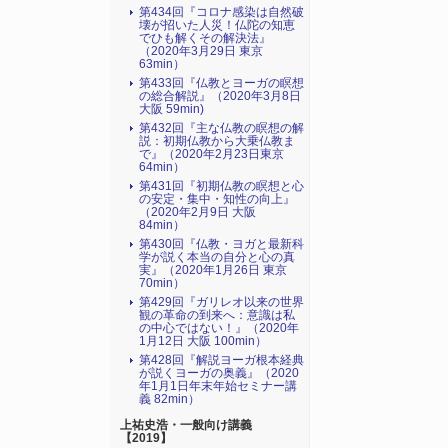
第434回『コロナ感染は自然破
壊が招いた人災！仏陀の知恵
でひも解くその解決法』
（2020年3月29日 東京
63min）
第433回『仏教とヨーガの瞑想
の総合解説』（2020年3月8日
大阪 59min)
第432回『主な仏教の瞑想の解
説：初期仏教から大乗仏教ま
で』（2020年2月23日東京
64min）
第431回『初期仏教の瞑想と心
の安定・集中・知性の向上』
（2020年2月9日 大阪
84min）
第430回『仏教・ヨガと最新科
学が説く本当の自分と心の真
実』（2020年1月26日 東京
70min）
第429回『ガリレオ以来の世界
観の革命の到来へ：意識は私
の中心ではない！』（2020年
1月12日 大阪 100min）
第428回『解説ヨーガ根本経典
が説くヨーガの奥義』（2020
年1月1日年末年始セミナー講
義 82min）
上祐史浩・一般向け講義
【2019】