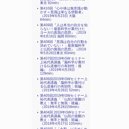
東京 92min）
第410回『心や体は無意識が動
かす＝意識は単なる傍観者』
（2019年6月23日 大阪
64min）
第409回『人は本当の自分を知
らない！最新科学が裏付けた
ヨーガの真我の思想』（2019
年6月16日 福岡 60min）
第408回『意識は自分の行動を
決めていない！：最新脳科学
と仏陀の無我の思想』（2019
年5月26日東京 60min)
第407回2019年GW セミナー
上祐代表講義『脳科学が裏付
ける仏道修行の有効性：後
編』（2019年4月29日
129min）
第406回2019年GWセミナー上
祐代表講義「脳科学が裏付け
る仏道修行の有効性：前編」
（2019年4月28日 52min）
第405回2019年GWセミナー上
祐代表講義「「仏陀の覚醒の
教え：無常と無我：後編」
（2019年4月28日58min）
第404回 2019年GWセミナー
上祐代表講義「仏陀の覚醒の
教え：無常と無我：前編」
（2019年4月27日 105min）