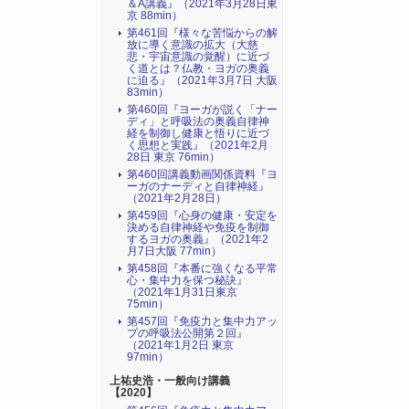
＆A講義』（2021年3月28日東
京 88min）
第461回『様々な苦悩からの解
放に導く意識の拡大（大慈
悲・宇宙意識の覚醒）に近づ
く道とは？仏教・ヨガの奥義
に迫る』（2021年3月7日 大阪
83min）
第460回『ヨーガが説く「ナー
ディ」と呼吸法の奥義自律神
経を制御し健康と悟りに近づ
く思想と実践』（2021年2月
28日 東京 76min）
第460回講義動画関係資料『ヨ
ーガのナーディと自律神経』
（2021年2月28日）
第459回『心身の健康・安定を
決める自律神経や免疫を制御
するヨガの奥義』（2021年2
月7日大阪 77min）
第458回『本番に強くなる平常
心・集中力を保つ秘訣』
（2021年1月31日東京
75min）
第457回『免疫力と集中力アッ
プの呼吸法公開第２回』
（2021年1月2日 東京
97min）
上祐史浩・一般向け講義
【2020】