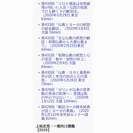
第434回『コロナ感染は自然破
壊が招いた人災！仏陀の知恵
でひも解くその解決法』
（2020年3月29日 東京
63min）
第433回『仏教とヨーガの瞑想
の総合解説』（2020年3月8日
大阪 59min)
第432回『主な仏教の瞑想の解
説：初期仏教から大乗仏教ま
で』（2020年2月23日東京
64min）
第431回『初期仏教の瞑想と心
の安定・集中・知性の向上』
（2020年2月9日 大阪
84min）
第430回『仏教・ヨガと最新科
学が説く本当の自分と心の真
実』（2020年1月26日 東京
70min）
第429回『ガリレオ以来の世界
観の革命の到来へ：意識は私
の中心ではない！』（2020年
1月12日 大阪 100min）
第428回『解説ヨーガ根本経典
が説くヨーガの奥義』（2020
年1月1日年末年始セミナー講
義 82min）
上祐史浩・一般向け講義
【2019】