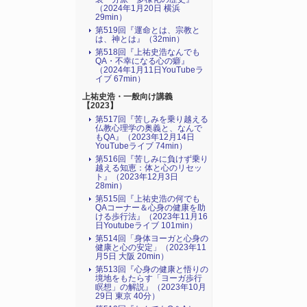
（2024年1月20日 横浜
29min）
第519回『運命とは、宗教と
は、神とは』（32min）
第518回『上祐史浩なんでも
QA・不幸になる心の癖』
（2024年1月11日YouTubeラ
イブ 67min）
上祐史浩・一般向け講義
【2023】
第517回『苦しみを乗り越える
仏教心理学の奥義と、なんで
もQA』（2023年12月14日
YouTubeライブ 74min）
第516回『苦しみに負けず乗り
越える知恵：体と心のリセッ
ト』（2023年12月3日
28min）
第515回『上祐史浩の何でも
QAコーナー＆心身の健康を助
ける歩行法』（2023年11月16
日Youtubeライブ 101min）
第514回「身体ヨーガと心身の
健康と心の安定」（2023年11
月5日 大阪 20min）
第513回『心身の健康と悟りの
境地をもたらす「ヨーガ歩行
瞑想」の解説』（2023年10月
29日 東京 40分）