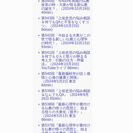
第544回「今400年周期の仏教
改革の時：大衆が悟る新仏教
の誕生？」（2024年10月19日
40min）
第543回『上祐史浩の悩み相談
＆何でもQAと不安をなくすコ
ツ』（2024年10月23日
90min)
第542回「今始まる大衆がこの
世で悟る新しい仏教と心理学
の時代！」（2024年10月13日
93min）
第541回『上祐史浩の悩み相談
＆何でもＱＡと怒りが静まる
考え方・行動の仕方・呼吸
法』（2024年10月10日
YouTubeライブ 86min）
第540回『最新脳科学が説く感
情と心身の健康と関係』
（2024年5月2日 東京
84min）
第539回『上祐史浩の悩み相談
＆なんでもQA』（2024年9月
26日 85min）
第538回『最新心理学が裏付け
る仏教の悟りの思想と、始ま
る悟りの大衆化（後半）』
（2024年5月1日 東京
96min）
第537回『最新心理学が裏付け
る仏教の悟りの思想と、始ま