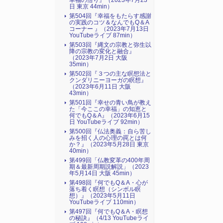
幸福の悟り』（2023年7月23
日 東京 44min）
第504回『幸福をもたらす感謝
の実践のコツ＆なんでもQ＆A
コーナー 』（2023年7月13日
YouTubeライブ 87min）
第503回『縄文の宗教と弥生以
降の宗教の変化と融合』
（2023年7月2日 大阪
35min）
第502回『３つの主な瞑想法と
クンダリニーヨーガの瞑想』
（2023年6月11日 大阪
43min）
第501回『幸せの青い鳥が教え
た「今ここの幸福」の知恵と
何でもQ＆A』（2023年6月15
日 YouTubeライブ 92min）
第500回『仏法奥義：自ら苦し
みを招く人の心理の罠とは何
か？』（2023年5月28日 東京
40min）
第499回「仏教変革の400年周
期＆最新周期説解説」（2023
年5月14日 大阪 45min）
第498回『何でもQ＆A・心が
落ち着く瞑想（シンボル瞑
想）』（2023年5月11日
YouTubeライブ 110min）
第497回『何でもQ＆A・瞑想
の秘訣』（4/13 YouTubeライ