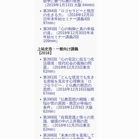
競争に勝つ仏教の智恵』
（2019年1月13日 大阪 64min)
第394回『ロゴセラピーと慈悲
の生きる力』（2018年12月31
日年末年始セミナー講義4回
97min）
第393回『心の制御と真の幸福
の道』（2018年12月30日年末
年始セミナー講義2回
109min）
上祐史浩・一般向け講義
【2018】
第392回『心の安定に役立つ生
活環境：現代社会の孤独の問
題』（2018年12月23日東京
62min）
第391回『どんな状況でも生き
る意味を見出す心理療法「ロ
ゴセラピー」と仏教の慈悲の
思想』（2018年12月16日福岡
67min)
第390回『仏教思想の精髄：煩
悩が苦の原因・慈悲が幸福の
条件』（2018年12月9日 大阪
62min）
第389回『自我意識と悟りの意
識、循環の中の上昇期の思
想』（2018年11月25日東京
62min）
第388回『未来の苦を直視して