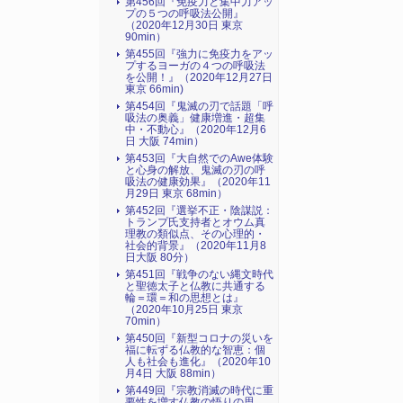
第456回『免疫力と集中力アッ
プの５つの呼吸法公開』
（2020年12月30日 東京
90min）
第455回『強力に免疫力をアッ
プするヨーガの４つの呼吸法
を公開！』（2020年12月27日
東京 66min)
第454回『鬼滅の刃で話題「呼
吸法の奥義」健康増進・超集
中・不動心』（2020年12月6
日 大阪 74min）
第453回『大自然でのAwe体験
と心身の解放、鬼滅の刃の呼
吸法の健康効果』（2020年11
月29日 東京 68min）
第452回『選挙不正・陰謀説：
トランプ氏支持者とオウム真
理教の類似点、その心理的・
社会的背景』（2020年11月8
日大阪 80分）
第451回『戦争のない縄文時代
と聖徳太子と仏教に共通する
輪＝環＝和の思想とは』
（2020年10月25日 東京
70min）
第450回『新型コロナの災いを
福に転ずる仏教的な智恵：個
人も社会も進化』（2020年10
月4日 大阪 88min）
第449回『宗教消滅の時代に重
要性を増す仏教の悟りの思