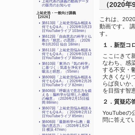
上祐代表の講義の動画データ
（2020年
の販売のお知らせ
上祐史浩・一般向け講義
【2026】
これは、20
第613回「上祐史浩悩み相談＆
動画です。 
何でもQ＆A」（ 2026年3月23
日YouTubeライブ 103min）
す。
第612回「自由意志の科学と仏
教の『慈悲』の思想」（2026
１．新型コ
年3月20日 仙台 18min）
第611回「上祐史浩悩み相談＆
何でもQ＆A」（ 2026年3月12
ここにきて
日YouTubeライブ 80min）
なわち、感
第610回「東洋の『気の科学』
に基づく：気道を浄化する呼
する不安・
吸法と瞑想」（55min）
大きくなり
第609回「上祐史浩悩み相談＆
何でもQ＆A」（ 2026年2月26
らば良いか
日YouTubeライブ 82min）
を目指す智
第608回「呼吸法で意志力を鍛
える：脳科学が証明した継続
の極意」（2026年2月15日福
２．質疑応
岡 88min）
第607回「上祐史浩悩み相談＆
YouTub
何でもQ＆A」（ 2026年2月12
日YouTubeライブ 85min）
問に答えて
第606回「最新科学×仏教：最
強の意志力」（2026年1月24
日 横浜 47min）