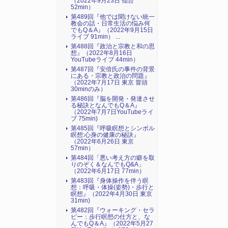
（2022年9月23日 仙台
52min）
第489回『他では聞けない統一
教会の話・日常生活の悩み何
でもQ＆A』（2022年9月15日
ライブ 91min） ...
第488回『政治と宗教と和の思
想』（2022年8月16日
YouTubeライブ 44min）
第487回『安倍氏の事件の背景
にある・宗教と政治の問題』
（2022年7月17日 東京 冒頭
30minのみ）
第486回『脳を開発・発達させ
る秘訣となんでもQ＆A』
（2022年7月7日YouTubeライ
ブ 75min)
第485回『呼吸瞑想とシンボル
瞑想:心身の健康の秘訣』
（2022年6月26日 東京
57min）
第484回「悪い考え方の癖を取
りのぞく＆なんでもQ&A」
（2022年6月17日 77min）
第483回『身体操作を伴う瞑
想：呼吸・体操(姿勢)・歩行と
瞑想』（2022年4月30日 東京
31min)
第482回『ウォーキング・セラ
ピー：歩行瞑想の仕方と、な
んでもQ＆A』（2022年5月27