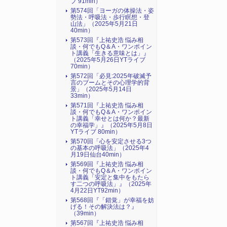
ブ 91min）
第574回「ヨーガの体操法・姿
勢法・呼吸法・歩行瞑想・登
山法」（2025年5月21日
40min）
第573回『上祐史浩 悩み相
談・何でもQ＆A・ワンポイン
ト講義「生きる意味とは」』
（2025年5月26日YTライブ
70min）
第572回「必見:2025年破滅予
言のブームとその心理学的背
景」（2025年5月14日
33min）
第571回『上祐史浩 悩み相
談・何でもQ＆A・ワンポイン
ト講義「幸せとは何か？最新
の幸福学」』（2025年5月8日
YTライブ 80min）
第570回「心を安定させる3つ
の基本の呼吸法」（2025年4
月19日仙台40min）
第569回『上祐史浩 悩み相
談・何でもQ＆A・ワンポイン
ト講義「安定と集中をもたら
す二つの呼吸法」』（2025年
4月22日YT92min）
第568回『「錯覚」が幸福を妨
げる！その解決法は？』
（39min）
第567回『上祐史浩 悩み相