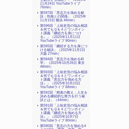
11月24日 YouTubeライブ
76min）
第597回「意志力を強める秘
訣：性格との関係」（2025年
11月15日 横浜 46min）
第596回「上祐史浩の悩み相談
＆何でもＱ＆Ａとワンポイン
ト講義『継続力を身につけ
る』​」（2025年11月11日
YouTubeライブ 90min）
第595回「継続する力を身につ
ける秘訣」（2025年11月2日
大阪 27min）
第594回「意志力を強める科
学」（2025年10月26日 東京
48min）
第593回「上祐史浩の悩み相談
＆何でもＱ＆Ａとワンポイン
ト講義『意志力を強める方
法』​」（2025年10月23日
YouTubeライブ 88min）
第592回「精進の教え：人生を
決める継続的な努力を行う秘
訣とは」（44min）
第591回「上祐史浩の悩み相談
＆何でもＱ＆Ａとワンポイン
ト講義『継続力を強める方
法』​」（2025年10月7日
YouTubeライブ 80min）
第590回「意志の力を強める4