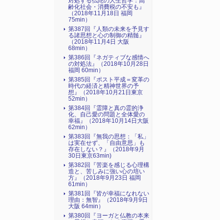
対処する仏陀の人生哲学：高
齢化社会・消費税の不安も』
（2018年11月18日 福岡
75min）
第387回『人類の未来を予見す
る諸思想と心の制御の精髄』
（2018年11月4日 大阪
68min）
第386回『ネガティブな感情へ
の対処法』（2018年10月28日
福岡 60min）
第385回『ポスト平成＝変革の
時代の経済と精神世界の予
想』（2018年10月21日東京
52min）
第384回『霊障と真の霊的浄
化、自己愛の問題と全体愛の
幸福』（2018年10月14日大阪
62min）
第383回『無我の思想：「私」
は実在せず、「自由意思」も
存在しない？』（2018年9月
30日東京63min)
第382回『苦楽を感じる心理構
造と、苦しみに強い心の培い
方』（2018年9月23日 福岡
61min）
第381回『皆が幸福になれない
理由：無智』（2018年9月9日
大阪 64min）
第380回『ヨーガと仏教の本来