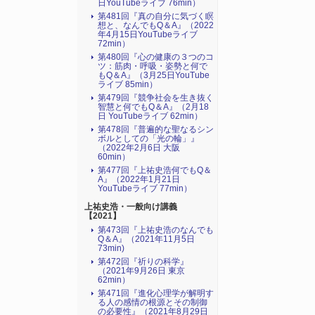
日YouTubeライブ 76min）
第481回『真の自分に気づく瞑
想と、なんでもQ＆A』（2022
年4月15日YouTubeライブ
72min）
第480回『心の健康の３つのコ
ツ：筋肉・呼吸・姿勢と何で
もQ＆A』（3月25日YouTube
ライブ 85min）
第479回『競争社会を生き抜く
智慧と何でもQ＆A』（2月18
日 YouTubeライブ 62min）
第478回『普遍的な聖なるシン
ボルとしての「光の輪」』
（2022年2月6日 大阪
60min）
第477回『上祐史浩何でもQ＆
A』（2022年1月21日
YouTubeライブ 77min）
上祐史浩・一般向け講義
【2021】
第473回『上祐史浩のなんでも
Q＆A』（2021年11月5日
73min)
第472回『祈りの科学』
（2021年9月26日 東京
62min）
第471回『進化心理学が解明す
る人の感情の根源とその制御
の必要性』（2021年8月29日