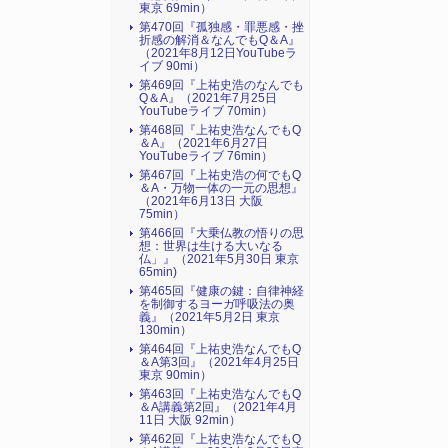
東京 69min）
第470回『孤独感・罪悪感・挫
折感の解消＆なんでもQ＆A』
（2021年8月12日YouTubeラ
イブ 90mi）
第469回『上祐史浩のなんでも
Q＆A』（2021年7月25日
YouTubeライブ 70min）
第468回『上祐史浩なんでもQ
＆A』（2021年6月27日
YouTubeライブ 76min）
第467回『上祐史浩の何でもQ
＆A・万物一体の一元の思想』
（2021年6月13日 大阪
75min）
第466回『大乗仏教の悟りの思
想：世界は生ける大いなる
仏」』（2021年5月30日 東京
65min)
第465回『健康の鍵：自律神経
を制御するヨーガ呼吸法の奥
義』（2021年5月2日 東京
130min）
第464回『上祐史浩なんでもQ
＆A第3回』（2021年4月25日
東京 90min）
第463回『上祐史浩なんでもQ
＆A講義第2回』（2021年4月
11日 大阪 92min）
第462回『上祐史浩なんでもQ