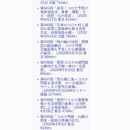
12日 大阪 71min）
第441回『必見！コロナ予防の
免疫強化法：食事・運動・ヨ
ガ・瞑想・心の安定』（2020
年6月27日 東京 61min）
第440回『日本のコロナ封じ成
功の背景に疫病神を祭る共存
文化・自然免疫が鍵』（2020
年6月14日 大阪 79min）
第439回『時の輪の法則・周期
説の総合解説：コロナ問題・
五輪延期も予見した仏教最後
の秘宝』（2020年5月31日 東
京 88min）
第438回『新型コロナの諸問題
を解決する万物一体の一元思
想』（2020年5月10日 東京
60min）
第437回『苦の裏に楽＝コロナ
問題を逆活用、ヨーガ源流の
サーンキャ哲学の奥義』
（2020年5月2日GWセミナー
講義 127min)
第436回『新型ウイルス最新情
報と生活習慣の改善とヨガ瞑
想による免疫強化』（2020年
4月26日 東京 47min）
第435回『コロナ問題・仏教の
歴史・瞑想の準備の仕方』
（2020年4月5日 東京
61min）