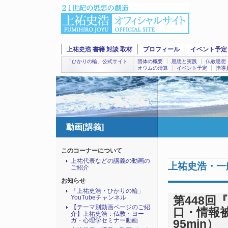
上祐史浩 書籍 対談 取材
プロフィール
イベント予定
「ひかりの輪」公式サイト
団体の概要
思想と実践
仏教思想
オウムの清算
イベント予定
指導
動画[講義]
このコーナーについて
上祐代表などの講義の動画の
上祐史浩・一
ご紹介
お知らせ
「上祐史浩・ひかりの輪」
YouTubeチャンネル
第448
【テーマ別動画ページのご紹
口・情報被
介】上祐史浩：仏教・ヨー
ガ・心理学セミナー動画
95min）