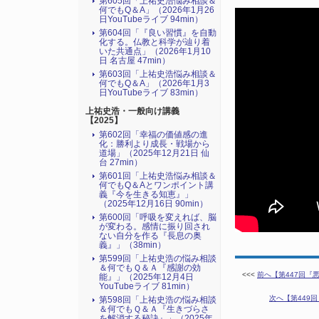
第605回「上祐史浩悩み相談＆
何でもQ＆A」（2026年1月26
日YouTubeライブ 94min）
第604回「『良い習慣』を自動
化する。仏教と科学が辿り着
いた共通点」（2026年1月10
日 名古屋 47min）
第603回「上祐史浩悩み相談＆
何でもQ＆A」（2026年1月3
日YouTubeライブ 83min）
上祐史浩・一般向け講義
【2025】
第602回「幸福の価値感の進
化：勝利より成長・戦場から
道場」（2025年12月21日 仙
台 27min）
第601回「上祐史浩悩み相談＆
何でもQ＆Aとワンポイント講
義『今を生きる知恵』」
（2025年12月16日 90min）
第600回「呼吸を変えれば、脳
が変わる。感情に振り回され
ない自分を作る『長息の奥
義』」（38min）
第599回「上祐史浩の悩み相談
＆何でもＱ＆Ａ『感謝の効
<<<
前へ【第447回『悪
能』」（2025年12月4日
YouTubeライブ 81min）
次へ【第449回
第598回「上祐史浩の悩み相談
＆何でもＱ＆Ａ『生きづらさ
を解消する秘訣』​」（2025年