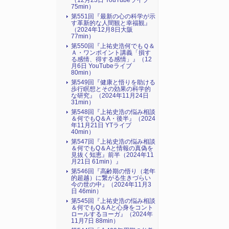
（12月23日 YouTubeライブ
75min）
第551回『最新の心の科学が示
す革新的な人間観と幸福観』
（2024年12月8日大阪
77min）
第550回『上祐史浩何でもＱ＆
Ａ・ワンポイント講義「損す
る感情、得する感情」』（12
月6日 YouTubeライブ
80min）
第549回『健康と悟りを助ける
歩行瞑想とその効果の科学的
な研究』（2024年11月24日
31min）
第548回『上祐史浩の悩み相談
＆何でもQ＆A・後半』（2024
年11月21日 YTライブ
40min）
第547回『上祐史浩の悩み相談
＆何でもQ＆Aと情報の真偽を
見抜く知恵』前半（2024年11
月21日 61min）』
第546回『高齢期の悟り（老年
的超越）に繋がる生きづらい
今の世の中』（2024年11月3
日 46min）
第545回『上祐史浩の悩み相談
＆何でもQ＆Aと心身をコント
ロールするヨーガ』（2024年
11月7日 88min）