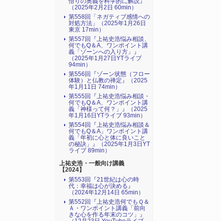
悟りの奥義を科学的に解説』
（2025年2月2日 60min）
第558回「ネガティブ感情への
対処方法」（2025年1月26日
東京 17min）
第557回『上祐史浩悩み相談、
何でもQ＆A、ワンポイント講
義「ゾーンへの入り方」』
（2025年1月27日YTライブ
94min）
第556回『ゾーン状態（フロー
体験）と仏教の禅定』（2025
年1月11日 74min）
第555回『上祐史浩悩み相談・
何でもQ＆A、ワンポイント講
義「神様って何？」』（2025
年1月16日YTライブ 93min）
第554回『上祐史浩悩み相談＆
何でもQ＆A」ワンポイント講
義「年初に心と体に良いこと
の秘訣」』（2025年1月3日YT
ライブ 89min）
上祐史浩・一般向け講義
【2024】
第553回『21世紀は心の時
代：幸福は心が決める』
（2024年12月14日 65min）
第552回『上祐史浩何でもＱ＆
Ａ・ワンポイント講義「前向
きな心を作る年末のコツ」』