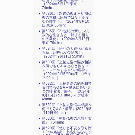
る悟りの大衆化（前半）』
（2024年5月1日 東京
74min）
第536回『釈迦の教え＝初期仏
教の本質は宗教ではなく高度
な心理学！』（2024年8月10
日 東京 55min）
第535回『21世紀の新しい仏
教的な生き方と、始まる悟り
の大衆化』（2024年8月12日
東京 79min）
第534回『悟りの大衆化が始ま
る新しい時代が今到来！』
（2024年9月11日 55min）
第533回『上祐史浩の悩み相談
＆何でもＱ＆Ａと心と体をコ
ントロールする６つの秘訣』
（2024年9月5日YouTubeライ
ブ 90min）
第532回『上祐史浩の悩み相談
＆何でもQ＆A＋健康に良い３
つの呼吸法：後半』（2024年
8月16日YouTubeライブ後半
49min）
第531回『上祐史浩悩み相談＆
何でもQ＆A・前半』(2024年8
月16日 66min）
第530回『初期仏教の思想と実
践』（64min)
第529回「怒りと不安を取り除
く3つの秘訣＋上祐史浩なんで