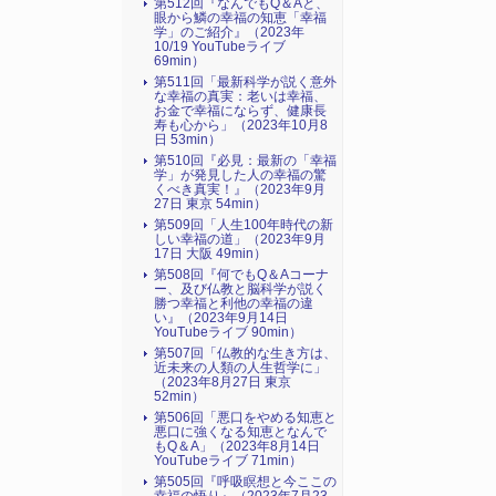
第512回『なんでもQ＆Aと、
眼から鱗の幸福の知恵「幸福
学」のご紹介』（2023年
10/19 YouTubeライブ
69min）
第511回「最新科学が説く意外
な幸福の真実：老いは幸福、
お金で幸福にならず、健康長
寿も心から」（2023年10月8
日 53min）
第510回『必見：最新の「幸福
学」が発見した人の幸福の驚
くべき真実！』（2023年9月
27日 東京 54min）
第509回「人生100年時代の新
しい幸福の道」（2023年9月
17日 大阪 49min）
第508回『何でもQ＆Aコーナ
ー、及び仏教と脳科学が説く
勝つ幸福と利他の幸福の違
い』（2023年9月14日
YouTubeライブ 90min）
第507回「仏教的な生き方は、
近未来の人類の人生哲学に」
（2023年8月27日 東京
52min）
第506回「悪口をやめる知恵と
悪口に強くなる知恵となんで
もQ＆A」（2023年8月14日
YouTubeライブ 71min）
第505回『呼吸瞑想と今ここの