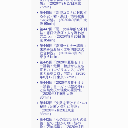
想』（2020年9月27日東京
75min）
第448回『新型コロナに起因す
る不安・鬱・悪口・情報被害
への対処』（2020年9月6日 大
阪 95min）
第447回『悪口の科学的な不利
益：悪口依存症：人を呪わば
穴二つ』（2020年8月30日 東
京 95min）
第446回『夏期セミナー講義：
未来を読み解く文明周期説の
総合解説』（2020年8月15日
東京 61min）
第445回『2020年夏期セミナ
ー講義：危機・挫折から立ち
直る力（レジリエンス）の強
化と新型コロナ問題』（2020
年8月12日 東京 97min）
第444回『2020年夏期セミナ
ー講義：ヨーガ・仏教の修行
と自然免疫の強化の重要性』
（2020年8月9日 大阪
80min）
第443回『失敗を避ける２つの
秘訣：油断と焦りに注意』
（2020年7月23日東京
88min）
第442回『心の安定と悟りの奥
義：全ては預かり物・皆の
物：万物循環』（2020年7月