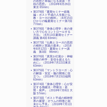
の思想と幸福になる資源・手
段の思想』（2018年8月26日
東京 65min）
第379回『夏期セミナー総集
編：ポスト平成の人生観と仏
教・ヨーガの根幹』（8月15日
ひかりの輪夏期セミナー第7回
77min）
第378回『身体心理学：体の使
い方で心をコントロールする
方法』（8月13日夏期セミナー
講義 第4回 83min）
第377回『仏教とヨーガの思想
の根幹と実践の基本』（2018
年8月12日・夏期セミナー講
義 第3回 96min）
第376回『真実か幻覚か：神秘
体験の科学：妄信を超えるた
めに』（2018年7月22日東京
63min）
第375回『マントラヨーガ：心
の解放・安定・脳の開発に役
立つ』（2018年7月15日福岡
63min）
第374回『身体心理学：心が安
定する弛緩法・呼吸法・姿
勢・発声』（2018年7月8日 大
阪 57min）
第373回『ポスト平成の精神世
界の展望：オウムの特徴と顛
末から予見』（2018年7月1日