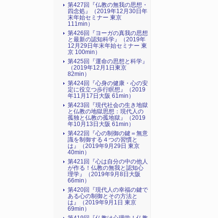
第427回『仏教の無我の思想・
四念処』（2019年12月30日年
末年始セミナー 東京
111min）
第426回『ヨーガの真我の思想
と最新の認知科学』（2019年
12月29日年末年始セミナー 東
京 100min）
第425回『運命の思想と科学』
（2019年12月1日東京
82min）
第424回『心身の健康・心の安
定に役立つ歩行瞑想』（2019
年11月17日大阪 61min）
第423回『現代社会の生き地獄
と仏教の地獄思想：現代人の
孤独と仏教の孤地獄』（2019
年10月13日大阪 61min）
第422回『心の制御の鍵＝無意
識を制御する４つの習慣と
は』（2019年9月29日 東京
40min）
第421回『心は自分の中の他人
が作る！仏教の無我と認知心
理学』（2019年9月8日大阪
66min）
第420回『現代人の幸福の鍵で
ある心の制御とその方法と
は』（2019年9月1日 東京
69min）