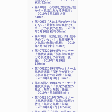
東京 92min）
第410回『心や体は無意識が動
かす＝意識は単なる傍観者』
（2019年6月23日 大阪
64min）
第409回『人は本当の自分を知
らない！最新科学が裏付けた
ヨーガの真我の思想』（2019
年6月16日 福岡 60min）
第408回『意識は自分の行動を
決めていない！：最新脳科学
と仏陀の無我の思想』（2019
年5月26日東京 60min)
第407回2019年GW セミナー
上祐代表講義『脳科学が裏付
ける仏道修行の有効性：後
編』（2019年4月29日
129min）
第406回2019年GWセミナー上
祐代表講義「脳科学が裏付け
る仏道修行の有効性：前編」
（2019年4月28日 52min）
第405回2019年GWセミナー上
祐代表講義「「仏陀の覚醒の
教え：無常と無我：後編」
（2019年4月28日58min）
第404回 2019年GWセミナー
上祐代表講義「仏陀の覚醒の
教え：無常と無我：前編」
（2019年4月27日 105min）