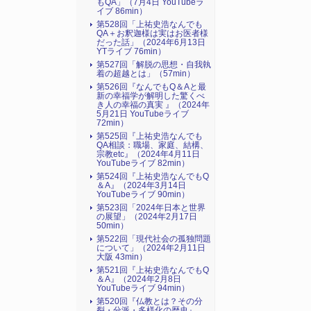
もQA」（7月4日 YouTubeラ
イブ 86min）
第528回「上祐史浩なんでも
QA＋お釈迦様は実はお医者様
だった話」（2024年6月13日
YTライブ 76min）
第527回「解脱の思想・自我執
着の超越とは」（57min）
第526回『なんでもQ＆Aと最
新の幸福学が解明した驚くべ
き人の幸福の真実 』（2024年
5月21日 YouTubeライブ
72min）
第525回『上祐史浩なんでも
QA相談：職場、家庭、結構、
宗教etc』（2024年4月11日
YouTubeライブ 82min）
第524回『上祐史浩なんでもQ
＆A』（2024年3月14日
YouTubeライブ 90min）
第523回「2024年日本と世界
の展望」（2024年2月17日
50min）
第522回「現代社会の孤独問題
について」（2024年2月11日
大阪 43min）
第521回『上祐史浩なんでもQ
＆A』（2024年2月8日
YouTubeライブ 94min）
第520回『仏教とは？その分
裂・分派・多様化の歴史』