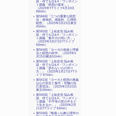
談・何でもQ＆A・ワンポイン
ト講義「瞑想の基本」』
（2025年YTライブ4月10日
89min）
第566回「三つの重要な瞑想
法：身体的、感覚的、心理的
瞑想」（2025年3月23日東京
45min）
第565回『上祐史浩 悩み相
談・何でもQ＆A・ワンポイン
ト講義「集中力の培い方」』
（2025年3月27日YTライブ
93min）
第564回「ヨーガの体操と呼吸
法と瞑想の科学」（2025年3
月15日横浜52min）
第562回『上祐史浩 悩み相
談・何でもQ＆A・ワンポイン
ト講義「折れない心の作り
方」』（2025年2月27日YTラ
イブ 87min）
第561回『ヨーガと瞑想の奥義
は心の安定と集中：究極の自
己実現法』（2025年2月23日
東京30min）
第560回『上祐史浩 悩み相
談、何でもQ＆A、ワンポイン
ト講義「不平等の世の中をど
う生きるか」』（2025年2月
11日YTライブ 83min）
第559回『唯識＝仏教心理学の