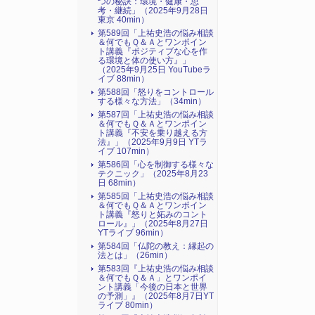
つの秘訣：環境・健康・思
考・継続」（2025年9月28日
東京 40min）
第589回「上祐史浩の悩み相談
＆何でもＱ＆Ａとワンポイン
ト講義『ポジティブな心を作
る環境と体の使い方』​」
（2025年9月25日 YouTubeラ
イブ 88min）
第588回「怒りをコントロール
する様々な方法」（34min）
第587回「上祐史浩の悩み相談
＆何でもＱ＆Ａとワンポイン
ト講義『不安を乗り越える方
法』​」（2025年9月9日 YTラ
イブ 107min）
第586回「心を制御する様々な
テクニック」（2025年8月23
日 68min）
第585回「上祐史浩の悩み相談
＆何でもＱ＆Ａとワンポイン
ト講義『怒りと妬みのコント
ロール』​」（2025年8月27日
YTライブ 96min）
第584回「仏陀の教え：縁起の
法とは」（26min）
第583回『上祐史浩の悩み相談
＆何でもＱ＆Ａ」とワンポイ
ント講義「今後の日本と世界
の予測」』（2025年8月7日YT
ライブ 80min）