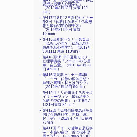
第419回『仏教は心理学！仏教
思想と最新人心理学③』
（2019年8月18日 大阪 120
min）
第417回 8月12日夏期セミナー
第3回『仏教は心理学！仏教思
想と最新認知心理学②』
（2019年8月12日 東京
105min）
第415回夏期セミナー第２回
『仏教は心理学！仏教思想と
最新認知心理学①』（2019年
8月11日 東京 110min）
第418回8月13日夏期セミナー
心理学講義『フロイトの心理
学・自己愛』（2019年8月13
日 47min）
第416回夏期セミナー第4回
『ヨーガ・仏教の根幹思想：
無我と真我：私とは何か？』
（2019年8月13日 80min）
第414回『人が知覚する現実は
イリュージョン！最新科学と
仏教の空の思想』（2019年7
月21日東京 84min）
第412回『仏教の解脱思想を裏
付ける最新科学：無我・縁
起・空』（2019年7月7日福岡
78min）
第411回『ヨーガ哲学と最新科
学：本当の自分・苦の根本原
因と脱却』（2019年6月30日