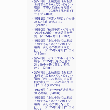
第582回『上祐史浩 悩み相談
＆何でもQ＆Aとワンポイント
講義「不安と恐怖を取り除く
秘訣」』（2025年7月24日YT
ライブ 74min）
第581回『禅定と智慧：心を静
めると知性が高まる』
（24min）
第580回『破局予言・ダライラ
マ転生仏制度・参議院選挙予
測』(2025年7月5日 33min)
第579回『上祐史浩 悩み相談
＆何でもQ＆Aとワンポイント
講義「苦しみの根本原因と
は」』（2025年7月3日YTライ
ブ 85min）
第578回「イスラエル・イラン
戦争：2025年以降の世界予
測：紛争を経て新しい時代
か？」(24min）
第577回：上祐史浩 悩み相談
＆何でもQ＆Aとワンポイント
講義「苦しみを解消する多面
的な考え方」（2025年6月19
日YTライブ 85min）
第576回「ヨーガの呼吸法第２
弾 応用編」(34min）
第575回『上祐史浩 悩み相談
＆何でもQ＆Aとワンポイント
講義「苦しみに強くなると
は」』（2025年6月5日YTライ