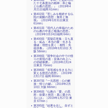
第403回『「令和」に込められ
た十七条憲法の精神：和と輪
と仏教の思想」』（2019年4
月21日福岡 61min）
第402回『苦しみを根絶する仏
陀の覚醒の思想：無常と無
我』（2019年3月31日東京
61min）
第401回『現代人の幸福のため
の仏教の中道と唯識の思想』
（2019年3月24日福岡 64in）
第400回『質疑応答集：立ち直
る・妬み・本当の愛・生きる
価値・理想を貫く・相性・先
祖供養』（2019年3月10日 大
阪 58min）
第399回『競争社会の中での悟
りの実現の道：全体の向上へ
の切磋琢磨』（2019年2月24
日東京 70min)
第398回『劣等感を生きる力に
変える慈悲の思想』（2019年
2月17日 福岡 80min）
第397回『一元思想：心の解
放・悟りの鍵』（2019年2月
10日 大阪 66min）
第396回『仏教の「愛」の思
想：欲愛と慈悲：真に愛され
るには』（2019年1月27日 東
京 67min ）
第395回『結果を出し、自ずと