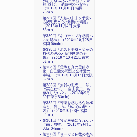
対処する仏陀の人生哲学：高
齢化社会・消費税の不安も』
（2018年11月18日 福岡
75min）
第387回『人類の未来を予見す
る諸思想と心の制御の精髄』
（2018年11月4日 大阪
68min）
第386回『ネガティブな感情へ
の対処法』（2018年10月28日
福岡 60min）
第385回『ポスト平成＝変革の
時代の経済と精神世界の予
想』（2018年10月21日東京
52min）
第384回『霊障と真の霊的浄
化、自己愛の問題と全体愛の
幸福』（2018年10月14日大阪
62min）
第383回『無我の思想：「私」
は実在せず、「自由意思」も
存在しない？』（2018年9月
30日東京63min)
第382回『苦楽を感じる心理構
造と、苦しみに強い心の培い
方』（2018年9月23日 福岡
61min）
第381回『皆が幸福になれない
理由：無智』（2018年9月9日
大阪 64min）
第380回『ヨーガと仏教の本来