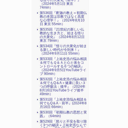
る悟りの大衆化（前半）』
（2024年5月1日 東京
74min）
第536回『釈迦の教え＝初期仏
教の本質は宗教ではなく高度
な心理学！』（2024年8月10
日 東京 55min）
第535回『21世紀の新しい仏
教的な生き方と、始まる悟り
の大衆化』（2024年8月12日
東京 79min）
第534回『悟りの大衆化が始ま
る新しい時代が今到来！』
（2024年9月11日 55min）
第533回『上祐史浩の悩み相談
＆何でもＱ＆Ａと心と体をコ
ントロールする６つの秘訣』
（2024年9月5日YouTubeライ
ブ 90min）
第532回『上祐史浩の悩み相談
＆何でもQ＆A＋健康に良い３
つの呼吸法：後半』（2024年
8月16日YouTubeライブ後半
49min）
第531回『上祐史浩悩み相談＆
何でもQ＆A・前半』(2024年8
月16日 66min）
第530回『初期仏教の思想と実
践』（64min)
第529回「怒りと不安を取り除
く3つの秘訣＋上祐史浩なんで