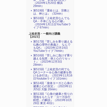
（2024年1月20日 横浜
29min）
第519回『運命とは、宗教と
は、神とは』（32min）
第518回『上祐史浩なんでも
QA・不幸になる心の癖』
（2024年1月11日YouTubeラ
イブ 67min）
上祐史浩・一般向け講義
【2023】
第517回『苦しみを乗り越える
仏教心理学の奥義と、なんで
もQA』（2023年12月14日
YouTubeライブ 74min）
第516回『苦しみに負けず乗り
越える知恵：体と心のリセッ
ト』（2023年12月3日
28min）
第515回『上祐史浩の何でも
QAコーナー＆心身の健康を助
ける歩行法』（2023年11月16
日Youtubeライブ 101min）
第514回「身体ヨーガと心身の
健康と心の安定」（2023年11
月5日 大阪 20min）
第513回『心身の健康と悟りの
境地をもたらす「ヨーガ歩行
瞑想」の解説』（2023年10月
29日 東京 40分）