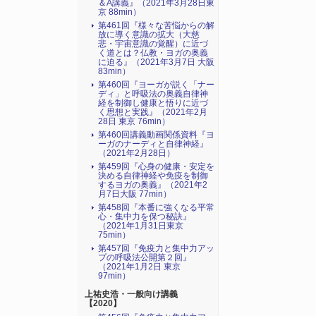
＆A講義』（2021年3月28日東
京 88min）
第461回『様々な苦悩からの解
放に導く意識の拡大（大慈
悲・宇宙意識の覚醒）に近づ
く道とは？仏教・ヨガの奥義
に迫る』（2021年3月7日 大阪
83min）
第460回『ヨーガが説く「ナー
ディ」と呼吸法の奥義自律神
経を制御し健康と悟りに近づ
く思想と実践』（2021年2月
28日 東京 76min）
第460回講義動画関係資料『ヨ
ーガのナーディと自律神経』
（2021年2月28日）
第459回『心身の健康・安定を
決める自律神経や免疫を制御
するヨガの奥義』（2021年2
月7日大阪 77min）
第458回『本番に強くなる平常
心・集中力を保つ秘訣』
（2021年1月31日東京
75min）
第457回『免疫力と集中力アッ
プの呼吸法公開第２回』
（2021年1月2日 東京
97min）
上祐史浩・一般向け講義
【2020】