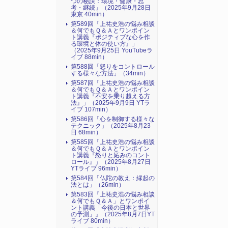
つの秘訣：環境・健康・思
考・継続」（2025年9月28日
東京 40min）
第589回「上祐史浩の悩み相談
＆何でもＱ＆Ａとワンポイン
ト講義『ポジティブな心を作
る環境と体の使い方』​」
（2025年9月25日 YouTubeラ
イブ 88min）
第588回「怒りをコントロール
する様々な方法」（34min）
第587回「上祐史浩の悩み相談
＆何でもＱ＆Ａとワンポイン
ト講義『不安を乗り越える方
法』​」（2025年9月9日 YTラ
イブ 107min）
第586回「心を制御する様々な
テクニック」（2025年8月23
日 68min）
第585回「上祐史浩の悩み相談
＆何でもＱ＆Ａとワンポイン
ト講義『怒りと妬みのコント
ロール』​」（2025年8月27日
YTライブ 96min）
第584回「仏陀の教え：縁起の
法とは」（26min）
第583回『上祐史浩の悩み相談
＆何でもＱ＆Ａ」とワンポイ
ント講義「今後の日本と世界
の予測」』（2025年8月7日YT
ライブ 80min）