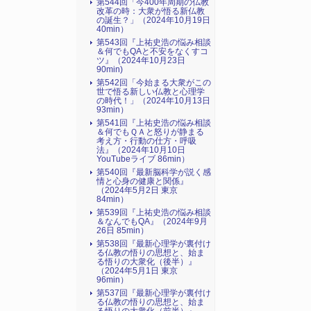
第544回「今400年周期の仏教
改革の時：大衆が悟る新仏教
の誕生？」（2024年10月19日
40min）
第543回『上祐史浩の悩み相談
＆何でもQAと不安をなくすコ
ツ』（2024年10月23日
90min)
第542回「今始まる大衆がこの
世で悟る新しい仏教と心理学
の時代！」（2024年10月13日
93min）
第541回『上祐史浩の悩み相談
＆何でもＱＡと怒りが静まる
考え方・行動の仕方・呼吸
法』（2024年10月10日
YouTubeライブ 86min）
第540回『最新脳科学が説く感
情と心身の健康と関係』
（2024年5月2日 東京
84min）
第539回『上祐史浩の悩み相談
＆なんでもQA』（2024年9月
26日 85min）
第538回『最新心理学が裏付け
る仏教の悟りの思想と、始ま
る悟りの大衆化（後半）』
（2024年5月1日 東京
96min）
第537回『最新心理学が裏付け
る仏教の悟りの思想と、始ま