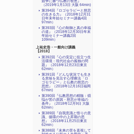
競争に勝つ仏教の智恵』
（2019年1月13日 大阪 64min)
第394回『ロゴセラピーと慈悲
の生きる力』（2018年12月31
日年末年始セミナー講義4回
97min）
第393回『心の制御と真の幸福
の道』（2018年12月30日年末
年始セミナー講義2回
109min）
上祐史浩・一般向け講義
【2018】
第392回『心の安定に役立つ生
活環境：現代社会の孤独の問
題』（2018年12月23日東京
62min）
第391回『どんな状況でも生き
る意味を見出す心理療法「ロ
ゴセラピー」と仏教の慈悲の
思想』（2018年12月16日福岡
67min)
第390回『仏教思想の精髄：煩
悩が苦の原因・慈悲が幸福の
条件』（2018年12月9日 大阪
62min）
第389回『自我意識と悟りの意
識、循環の中の上昇期の思
想』（2018年11月25日東京
62min）
第388回『未来の苦を直視して