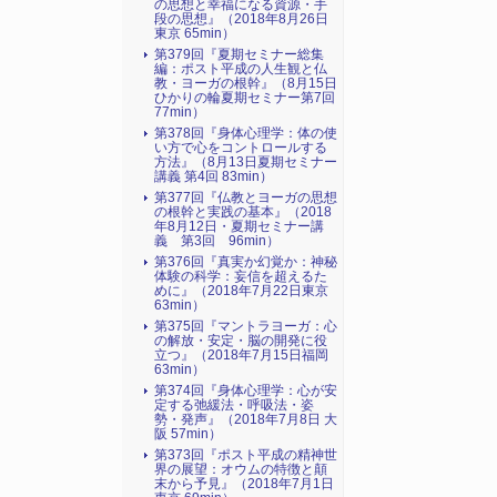
の思想と幸福になる資源・手
段の思想』（2018年8月26日
東京 65min）
第379回『夏期セミナー総集
編：ポスト平成の人生観と仏
教・ヨーガの根幹』（8月15日
ひかりの輪夏期セミナー第7回
77min）
第378回『身体心理学：体の使
い方で心をコントロールする
方法』（8月13日夏期セミナー
講義 第4回 83min）
第377回『仏教とヨーガの思想
の根幹と実践の基本』（2018
年8月12日・夏期セミナー講
義 第3回 96min）
第376回『真実か幻覚か：神秘
体験の科学：妄信を超えるた
めに』（2018年7月22日東京
63min）
第375回『マントラヨーガ：心
の解放・安定・脳の開発に役
立つ』（2018年7月15日福岡
63min）
第374回『身体心理学：心が安
定する弛緩法・呼吸法・姿
勢・発声』（2018年7月8日 大
阪 57min）
第373回『ポスト平成の精神世
界の展望：オウムの特徴と顛
末から予見』（2018年7月1日