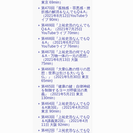
東京 69min）
第470回『孤独感・罪悪感・挫
折感の解消＆なんでもQ＆A』
（2021年8月12日YouTubeラ
イブ 90mi）
第469回『上祐史浩のなんでも
Q＆A』（2021年7月25日
YouTubeライブ 70min）
第468回『上祐史浩なんでもQ
＆A』（2021年6月27日
YouTubeライブ 76min）
第467回『上祐史浩の何でもQ
＆A・万物一体の一元の思想』
（2021年6月13日 大阪
75min）
第466回『大乗仏教の悟りの思
想：世界は生ける大いなる
仏」』（2021年5月30日 東京
65min)
第465回『健康の鍵：自律神経
を制御するヨーガ呼吸法の奥
義』（2021年5月2日 東京
130min）
第464回『上祐史浩なんでもQ
＆A第3回』（2021年4月25日
東京 90min）
第463回『上祐史浩なんでもQ
＆A講義第2回』（2021年4月
11日 大阪 92min）
第462回『上祐史浩なんでもQ