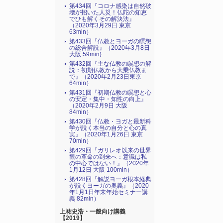
第434回『コロナ感染は自然破
壊が招いた人災！仏陀の知恵
でひも解くその解決法』
（2020年3月29日 東京
63min）
第433回『仏教とヨーガの瞑想
の総合解説』（2020年3月8日
大阪 59min)
第432回『主な仏教の瞑想の解
説：初期仏教から大乗仏教ま
で』（2020年2月23日東京
64min）
第431回『初期仏教の瞑想と心
の安定・集中・知性の向上』
（2020年2月9日 大阪
84min）
第430回『仏教・ヨガと最新科
学が説く本当の自分と心の真
実』（2020年1月26日 東京
70min）
第429回『ガリレオ以来の世界
観の革命の到来へ：意識は私
の中心ではない！』（2020年
1月12日 大阪 100min）
第428回『解説ヨーガ根本経典
が説くヨーガの奥義』（2020
年1月1日年末年始セミナー講
義 82min）
上祐史浩・一般向け講義
【2019】