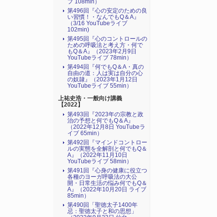
ブ 108min）
第496回『心の安定のための良
い習慣！・なんでもQ＆A』
（3/16 YouTubeライブ
102min)
第495回『心のコントロールの
ための呼吸法と考え方・何で
もQ＆A』（2023年2月9日
YouTubeライブ 78min）
第494回『何でもQ＆A・真の
自由の道：人は実は自分の心
の奴隷』（2023年1月12日
YouTubeライブ 55min）
上祐史浩・一般向け講義
【2022】
第493回『2023年の宗教と政
治の予想と何でもQ＆A』
（2022年12月8日 YouTubeラ
イブ 65min）
第492回『マインドコントロー
ルの実態を全解剖と何でもQ＆
A』（2022年11月10日
YouTubeライブ 58min）
第491回『心身の健康に役立つ
各種のヨーガ呼吸法の大公
開・日常生活の悩み何でもQ＆
A』（2022年10月20日 ライブ
85min）
第490回「聖徳太子1400年
忌：聖徳太子と和の思想」