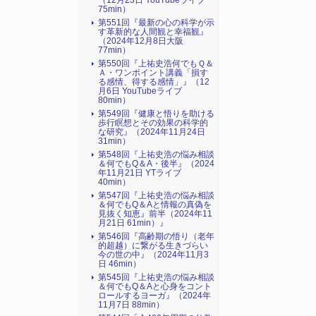
（12月23日 YouTubeライブ
75min）
第551回『最新の心の科学が示
す革新的な人間観と幸福観』
（2024年12月8日大阪
77min）
第550回『上祐史浩何でもＱ＆
Ａ・ワンポイント講義「損す
る感情、得する感情」』（12
月6日 YouTubeライブ
80min）
第549回『健康と悟りを助ける
歩行瞑想とその効果の科学的
な研究』（2024年11月24日
31min）
第548回『上祐史浩の悩み相談
＆何でもQ＆A・後半』（2024
年11月21日 YTライブ
40min）
第547回『上祐史浩の悩み相談
＆何でもQ＆Aと情報の真偽を
見抜く知恵』前半（2024年11
月21日 61min）』
第546回『高齢期の悟り（老年
的超越）に繋がる生きづらい
今の世の中』（2024年11月3
日 46min）
第545回『上祐史浩の悩み相談
＆何でもQ＆Aと心身をコント
ロールするヨーガ』（2024年
11月7日 88min）