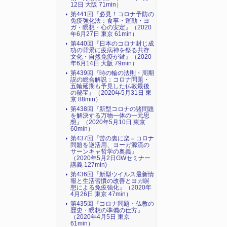
12日 大阪 71min）
第441回『必見！コロナ予防の
免疫強化法：食事・運動・ヨ
ガ・瞑想・心の安定』（2020
年6月27日 東京 61min）
第440回『日本のコロナ封じ成
功の背景に疫病神を祭る共存
文化・自然免疫が鍵』（2020
年6月14日 大阪 79min）
第439回『時の輪の法則・周期
説の総合解説：コロナ問題・
五輪延期も予見した仏教最後
の秘宝』（2020年5月31日 東
京 88min）
第438回『新型コロナの諸問題
を解決する万物一体の一元思
想』（2020年5月10日 東京
60min）
第437回『苦の裏に楽＝コロナ
問題を逆活用、ヨーガ源流の
サーンキャ哲学の奥義』
（2020年5月2日GWセミナー
講義 127min)
第436回『新型ウイルス最新情
報と生活習慣の改善とヨガ瞑
想による免疫強化』（2020年
4月26日 東京 47min）
第435回『コロナ問題・仏教の
歴史・瞑想の準備の仕方』
（2020年4月5日 東京
61min）