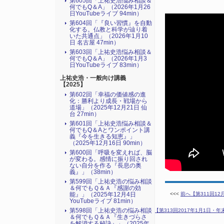
第605回「上祐史浩悩み相談＆
何でもQ＆A」（2026年1月26
日YouTubeライブ 94min）
第604回「『良い習慣』を自動
化する。仏教と科学が辿り着
いた共通点」（2026年1月10
日 名古屋 47min）
第603回「上祐史浩悩み相談＆
何でもQ＆A」（2026年1月3
日YouTubeライブ 83min）
上祐史浩・一般向け講義
【2025】
第602回「幸福の価値感の進
化：勝利より成長・戦場から
道場」（2025年12月21日 仙
台 27min）
第601回「上祐史浩悩み相談＆
何でもQ＆Aとワンポイント講
義『今を生きる知恵』」
（2025年12月16日 90min）
第600回「呼吸を変えれば、脳
が変わる。感情に振り回され
ない自分を作る『長息の奥
義』」（38min）
第599回「上祐史浩の悩み相談
＆何でもＱ＆Ａ『感謝の効
<<<
前へ【第311回1
能』」（2025年12月4日
YouTubeライブ 81min）
第598回「上祐史浩の悩み相談
次へ【第313回2017年1月1日・
＆何でもＱ＆Ａ『生きづらさ
を解消する秘訣』​」（2025年