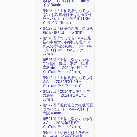
もQA」（7月4日 YouTubeラ
イブ 86min）
第528回「上祐史浩なんでも
QA＋お釈迦様は実はお医者様
だった話」（2024年6月13日
YTライブ 76min）
第527回「解脱の思想・自我執
着の超越とは」（57min）
第526回『なんでもQ＆Aと最
新の幸福学が解明した驚くべ
き人の幸福の真実 』（2024年
5月21日 YouTubeライブ
72min）
第525回『上祐史浩なんでも
QA相談：職場、家庭、結構、
宗教etc』（2024年4月11日
YouTubeライブ 82min）
第524回『上祐史浩なんでもQ
＆A』（2024年3月14日
YouTubeライブ 90min）
第523回「2024年日本と世界
の展望」（2024年2月17日
50min）
第522回「現代社会の孤独問題
について」（2024年2月11日
大阪 43min）
第521回『上祐史浩なんでもQ
＆A』（2024年2月8日
YouTubeライブ 94min）
第520回『仏教とは？その分
裂・分派・多様化の歴史』