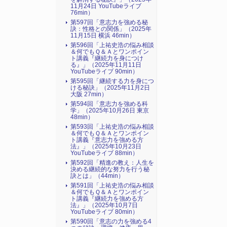
11月24日 YouTubeライブ
76min）
第597回「意志力を強める秘
訣：性格との関係」（2025年
11月15日 横浜 46min）
第596回「上祐史浩の悩み相談
＆何でもＱ＆Ａとワンポイン
ト講義『継続力を身につけ
る』​」（2025年11月11日
YouTubeライブ 90min）
第595回「継続する力を身につ
ける秘訣」（2025年11月2日
大阪 27min）
第594回「意志力を強める科
学」（2025年10月26日 東京
48min）
第593回「上祐史浩の悩み相談
＆何でもＱ＆Ａとワンポイン
ト講義『意志力を強める方
法』​」（2025年10月23日
YouTubeライブ 88min）
第592回「精進の教え：人生を
決める継続的な努力を行う秘
訣とは」（44min）
第591回「上祐史浩の悩み相談
＆何でもＱ＆Ａとワンポイン
ト講義『継続力を強める方
法』​」（2025年10月7日
YouTubeライブ 80min）
第590回「意志の力を強める4