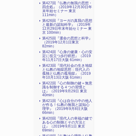
第427回『仏教の無我の思想・
四念処』（2019年12月30日年
末年始セミナー 東京
111min）
第426回『ヨーガの真我の思想
と最新の認知科学』（2019年
12月29日年末年始セミナー 東
京 100min）
第425回『運命の思想と科学』
（2019年12月1日東京
82min）
第424回『心身の健康・心の安
定に役立つ歩行瞑想』（2019
年11月17日大阪 61min）
第423回『現代社会の生き地獄
と仏教の地獄思想：現代人の
孤独と仏教の孤地獄』（2019
年10月13日大阪 61min）
第422回『心の制御の鍵＝無意
識を制御する４つの習慣と
は』（2019年9月29日 東京
40min）
第421回『心は自分の中の他人
が作る！仏教の無我と認知心
理学』（2019年9月8日大阪
66min）
第420回『現代人の幸福の鍵で
ある心の制御とその方法と
は』（2019年9月1日 東京
69min）