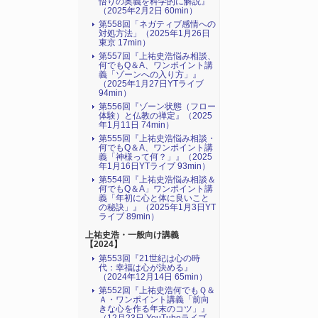
悟りの奥義を科学的に解説』
（2025年2月2日 60min）
第558回「ネガティブ感情への
対処方法」（2025年1月26日
東京 17min）
第557回『上祐史浩悩み相談、
何でもQ＆A、ワンポイント講
義「ゾーンへの入り方」』
（2025年1月27日YTライブ
94min）
第556回『ゾーン状態（フロー
体験）と仏教の禅定』（2025
年1月11日 74min）
第555回『上祐史浩悩み相談・
何でもQ＆A、ワンポイント講
義「神様って何？」』（2025
年1月16日YTライブ 93min）
第554回『上祐史浩悩み相談＆
何でもQ＆A」ワンポイント講
義「年初に心と体に良いこと
の秘訣」』（2025年1月3日YT
ライブ 89min）
上祐史浩・一般向け講義
【2024】
第553回『21世紀は心の時
代：幸福は心が決める』
（2024年12月14日 65min）
第552回『上祐史浩何でもＱ＆
Ａ・ワンポイント講義「前向
きな心を作る年末のコツ」』