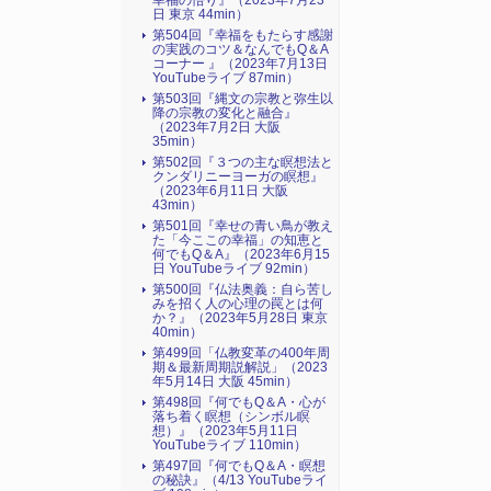
幸福の悟り』（2023年7月23
日 東京 44min）
第504回『幸福をもたらす感謝
の実践のコツ＆なんでもQ＆A
コーナー 』（2023年7月13日
YouTubeライブ 87min）
第503回『縄文の宗教と弥生以
降の宗教の変化と融合』
（2023年7月2日 大阪
35min）
第502回『３つの主な瞑想法と
クンダリニーヨーガの瞑想』
（2023年6月11日 大阪
43min）
第501回『幸せの青い鳥が教え
た「今ここの幸福」の知恵と
何でもQ＆A』（2023年6月15
日 YouTubeライブ 92min）
第500回『仏法奥義：自ら苦し
みを招く人の心理の罠とは何
か？』（2023年5月28日 東京
40min）
第499回「仏教変革の400年周
期＆最新周期説解説」（2023
年5月14日 大阪 45min）
第498回『何でもQ＆A・心が
落ち着く瞑想（シンボル瞑
想）』（2023年5月11日
YouTubeライブ 110min）
第497回『何でもQ＆A・瞑想
の秘訣』（4/13 YouTubeライ