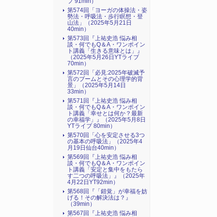
ブ 91min）
第574回「ヨーガの体操法・姿
勢法・呼吸法・歩行瞑想・登
山法」（2025年5月21日
40min）
第573回『上祐史浩 悩み相
談・何でもQ＆A・ワンポイン
ト講義「生きる意味とは」』
（2025年5月26日YTライブ
70min）
第572回「必見:2025年破滅予
言のブームとその心理学的背
景」（2025年5月14日
33min）
第571回『上祐史浩 悩み相
談・何でもQ＆A・ワンポイン
ト講義「幸せとは何か？最新
の幸福学」』（2025年5月8日
YTライブ 80min）
第570回「心を安定させる3つ
の基本の呼吸法」（2025年4
月19日仙台40min）
第569回『上祐史浩 悩み相
談・何でもQ＆A・ワンポイン
ト講義「安定と集中をもたら
す二つの呼吸法」』（2025年
4月22日YT92min）
第568回『「錯覚」が幸福を妨
げる！その解決法は？』
（39min）
第567回『上祐史浩 悩み相