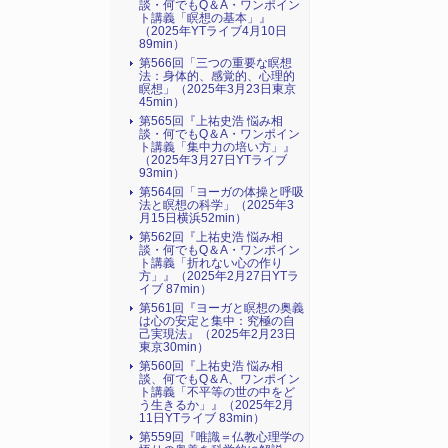
談・何でもQ＆A・ワンポイン
ト講義「瞑想の基本」』
（2025年YTライブ4月10日
89min）
第566回「三つの重要な瞑想
法：身体的、感覚的、心理的
瞑想」（2025年3月23日東京
45min）
第565回『上祐史浩 悩み相
談・何でもQ＆A・ワンポイン
ト講義「集中力の培い方」』
（2025年3月27日YTライブ
93min）
第564回「ヨーガの体操と呼吸
法と瞑想の科学」（2025年3
月15日横浜52min）
第562回『上祐史浩 悩み相
談・何でもQ＆A・ワンポイン
ト講義「折れない心の作り
方」』（2025年2月27日YTラ
イブ 87min）
第561回『ヨーガと瞑想の奥義
は心の安定と集中：究極の自
己実現法』（2025年2月23日
東京30min）
第560回『上祐史浩 悩み相
談、何でもQ＆A、ワンポイン
ト講義「不平等の世の中をど
う生きるか」』（2025年2月
11日YTライブ 83min）
第559回『唯識＝仏教心理学の