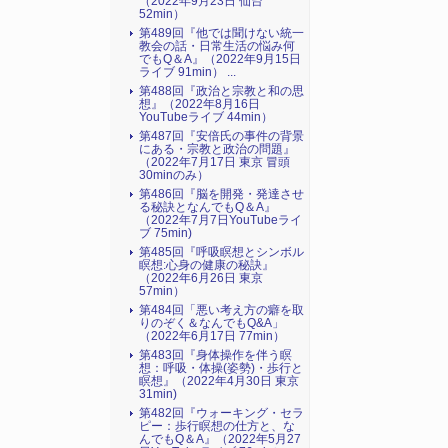
（2022年9月23日 仙台
52min）
第489回『他では聞けない統一
教会の話・日常生活の悩み何
でもQ＆A』（2022年9月15日
ライブ 91min） ...
第488回『政治と宗教と和の思
想』（2022年8月16日
YouTubeライブ 44min）
第487回『安倍氏の事件の背景
にある・宗教と政治の問題』
（2022年7月17日 東京 冒頭
30minのみ）
第486回『脳を開発・発達させ
る秘訣となんでもQ＆A』
（2022年7月7日YouTubeライ
ブ 75min)
第485回『呼吸瞑想とシンボル
瞑想:心身の健康の秘訣』
（2022年6月26日 東京
57min）
第484回「悪い考え方の癖を取
りのぞく＆なんでもQ&A」
（2022年6月17日 77min）
第483回『身体操作を伴う瞑
想：呼吸・体操(姿勢)・歩行と
瞑想』（2022年4月30日 東京
31min)
第482回『ウォーキング・セラ
ピー：歩行瞑想の仕方と、な
んでもQ＆A』（2022年5月27