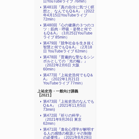
日YouTubeライブ 76min）
第481回『真の自分に気づく瞑
想と、なんでもQ＆A』（2022
年4月15日YouTubeライブ
72min）
第480回『心の健康の３つのコ
ツ：筋肉・呼吸・姿勢と何で
もQ＆A』（3月25日YouTube
ライブ 85min）
第479回『競争社会を生き抜く
智慧と何でもQ＆A』（2月18
日 YouTubeライブ 62min）
第478回『普遍的な聖なるシン
ボルとしての「光の輪」』
（2022年2月6日 大阪
60min）
第477回『上祐史浩何でもQ＆
A』（2022年1月21日
YouTubeライブ 77min）
上祐史浩・一般向け講義
【2021】
第473回『上祐史浩のなんでも
Q＆A』（2021年11月5日
73min)
第472回『祈りの科学』
（2021年9月26日 東京
62min）
第471回『進化心理学が解明す
る人の感情の根源とその制御
の必要性』（2021年8月29日