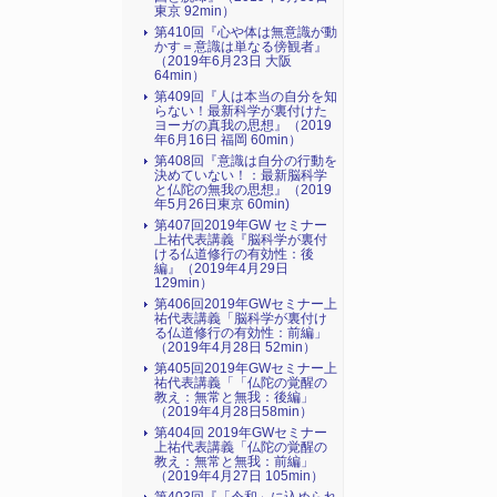
東京 92min）
第410回『心や体は無意識が動
かす＝意識は単なる傍観者』
（2019年6月23日 大阪
64min）
第409回『人は本当の自分を知
らない！最新科学が裏付けた
ヨーガの真我の思想』（2019
年6月16日 福岡 60min）
第408回『意識は自分の行動を
決めていない！：最新脳科学
と仏陀の無我の思想』（2019
年5月26日東京 60min)
第407回2019年GW セミナー
上祐代表講義『脳科学が裏付
ける仏道修行の有効性：後
編』（2019年4月29日
129min）
第406回2019年GWセミナー上
祐代表講義「脳科学が裏付け
る仏道修行の有効性：前編」
（2019年4月28日 52min）
第405回2019年GWセミナー上
祐代表講義「「仏陀の覚醒の
教え：無常と無我：後編」
（2019年4月28日58min）
第404回 2019年GWセミナー
上祐代表講義「仏陀の覚醒の
教え：無常と無我：前編」
（2019年4月27日 105min）