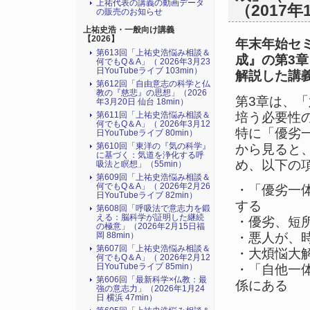
上祐代表の講義の動画データ
（2017年
の販売のお知らせ
上祐史浩・一般向け講義
【2026】
年末年始セ
第613回「上祐史浩悩み相談＆
成』の第3
何でもQ＆A」（ 2026年3月23
日YouTubeライブ 103min）
解説した講
第612回「自由意志の科学と仏
教の『慈悲』の思想」（2026
第3章は、
年3月20日 仙台 18min）
培う必要性
第611回「上祐史浩悩み相談＆
何でもQ＆A」（ 2026年3月12
特に「優劣
日YouTubeライブ 80min）
第610回「東洋の『気の科学』
から見ると
に基づく：気道を浄化する呼
め、以下の
吸法と瞑想」（55min）
第609回「上祐史浩悩み相談＆
何でもQ＆A」（ 2026年2月26
・「優劣一
日YouTubeライブ 82min）
する
第608回「呼吸法で意志力を鍛
える：脳科学が証明した継続
・優劣、短
の極意」（2026年2月15日福
岡 88min）
・悪人が、
第607回「上祐史浩悩み相談＆
・大煩悩大
何でもQ＆A」（ 2026年2月12
日YouTubeライブ 85min）
・「自他一
第606回「最新科学×仏教：最
係にある
強の意志力」（2026年1月24
日 横浜 47min）