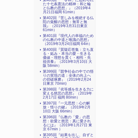
第403回『「令和」に込められ
た十七条憲法の精神：和と輪
と仏教の思想」』（2019年4
月21日福岡 61min）
第402回『苦しみを根絶する仏
陀の覚醒の思想：無常と無
我』（2019年3月31日東京
61min）
第401回『現代人の幸福のため
の仏教の中道と唯識の思想』
（2019年3月24日福岡 64in）
第400回『質疑応答集：立ち直
る・妬み・本当の愛・生きる
価値・理想を貫く・相性・先
祖供養』（2019年3月10日 大
阪 58min）
第399回『競争社会の中での悟
りの実現の道：全体の向上へ
の切磋琢磨』（2019年2月24
日東京 70min)
第398回『劣等感を生きる力に
変える慈悲の思想』（2019年
2月17日 福岡 80min）
第397回『一元思想：心の解
放・悟りの鍵』（2019年2月
10日 大阪 66min）
第396回『仏教の「愛」の思
想：欲愛と慈悲：真に愛され
るには』（2019年1月27日 東
京 67min ）
第395回『結果を出し、自ずと