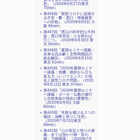
想』（2020年9月27日東京
75min）
第448回『新型コロナに起因す
る不安・鬱・悪口・情報被害
への対処』（2020年9月6日 大
阪 95min）
第447回『悪口の科学的な不利
益：悪口依存症：人を呪わば
穴二つ』（2020年8月30日 東
京 95min）
第446回『夏期セミナー講義：
未来を読み解く文明周期説の
総合解説』（2020年8月15日
東京 61min）
第445回『2020年夏期セミナ
ー講義：危機・挫折から立ち
直る力（レジリエンス）の強
化と新型コロナ問題』（2020
年8月12日 東京 97min）
第444回『2020年夏期セミナ
ー講義：ヨーガ・仏教の修行
と自然免疫の強化の重要性』
（2020年8月9日 大阪
80min）
第443回『失敗を避ける２つの
秘訣：油断と焦りに注意』
（2020年7月23日東京
88min）
第442回『心の安定と悟りの奥
義：全ては預かり物・皆の
物：万物循環』（2020年7月