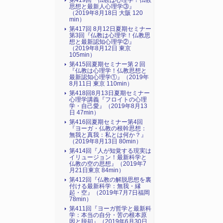
第419回『仏教は心理学！仏教
思想と最新人心理学③』
（2019年8月18日 大阪 120
min）
第417回 8月12日夏期セミナー
第3回『仏教は心理学！仏教思
想と最新認知心理学②』
（2019年8月12日 東京
105min）
第415回夏期セミナー第２回
『仏教は心理学！仏教思想と
最新認知心理学①』（2019年
8月11日 東京 110min）
第418回8月13日夏期セミナー
心理学講義『フロイトの心理
学・自己愛』（2019年8月13
日 47min）
第416回夏期セミナー第4回
『ヨーガ・仏教の根幹思想：
無我と真我：私とは何か？』
（2019年8月13日 80min）
第414回『人が知覚する現実は
イリュージョン！最新科学と
仏教の空の思想』（2019年7
月21日東京 84min）
第412回『仏教の解脱思想を裏
付ける最新科学：無我・縁
起・空』（2019年7月7日福岡
78min）
第411回『ヨーガ哲学と最新科
学：本当の自分・苦の根本原
因と脱却』（2019年6月30日