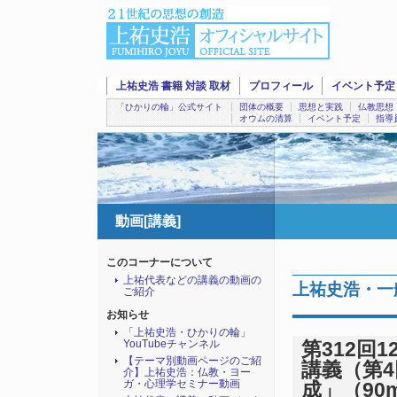
上祐史浩 書籍 対談 取材
プロフィール
イベント予定
「ひかりの輪」公式サイト
団体の概要
思想と実践
仏教思想
オウムの清算
イベント予定
指導
動画[講義]
このコーナーについて
上祐代表などの講義の動画の
上祐史浩・一
ご紹介
お知らせ
「上祐史浩・ひかりの輪」
YouTubeチャンネル
第312回
【テーマ別動画ページのご紹
講義（第
介】上祐史浩：仏教・ヨー
ガ・心理学セミナー動画
成」（90m