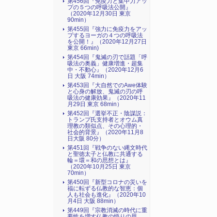
第456回『免疫力と集中力アッ
プの５つの呼吸法公開』
（2020年12月30日 東京
90min）
第455回『強力に免疫力をアッ
プするヨーガの４つの呼吸法
を公開！』（2020年12月27日
東京 66min)
第454回『鬼滅の刃で話題「呼
吸法の奥義」健康増進・超集
中・不動心』（2020年12月6
日 大阪 74min）
第453回『大自然でのAwe体験
と心身の解放、鬼滅の刃の呼
吸法の健康効果』（2020年11
月29日 東京 68min）
第452回『選挙不正・陰謀説：
トランプ氏支持者とオウム真
理教の類似点、その心理的・
社会的背景』（2020年11月8
日大阪 80分）
第451回『戦争のない縄文時代
と聖徳太子と仏教に共通する
輪＝環＝和の思想とは』
（2020年10月25日 東京
70min）
第450回『新型コロナの災いを
福に転ずる仏教的な智恵：個
人も社会も進化』（2020年10
月4日 大阪 88min）
第449回『宗教消滅の時代に重
要性を増す仏教の悟りの思