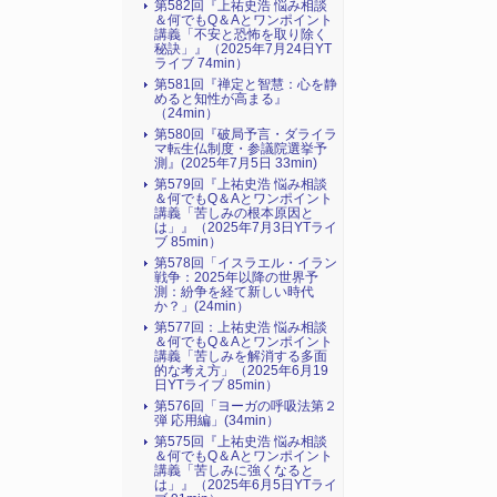
第582回『上祐史浩 悩み相談
＆何でもQ＆Aとワンポイント
講義「不安と恐怖を取り除く
秘訣」』（2025年7月24日YT
ライブ 74min）
第581回『禅定と智慧：心を静
めると知性が高まる』
（24min）
第580回『破局予言・ダライラ
マ転生仏制度・参議院選挙予
測』(2025年7月5日 33min)
第579回『上祐史浩 悩み相談
＆何でもQ＆Aとワンポイント
講義「苦しみの根本原因と
は」』（2025年7月3日YTライ
ブ 85min）
第578回「イスラエル・イラン
戦争：2025年以降の世界予
測：紛争を経て新しい時代
か？」(24min）
第577回：上祐史浩 悩み相談
＆何でもQ＆Aとワンポイント
講義「苦しみを解消する多面
的な考え方」（2025年6月19
日YTライブ 85min）
第576回「ヨーガの呼吸法第２
弾 応用編」(34min）
第575回『上祐史浩 悩み相談
＆何でもQ＆Aとワンポイント
講義「苦しみに強くなると
は」』（2025年6月5日YTライ