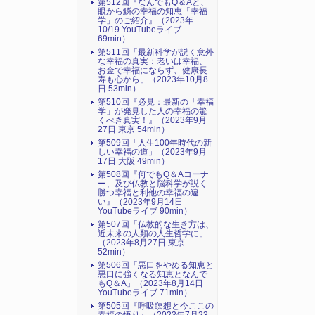
第512回『なんでもQ＆Aと、
眼から鱗の幸福の知恵「幸福
学」のご紹介』（2023年
10/19 YouTubeライブ
69min）
第511回「最新科学が説く意外
な幸福の真実：老いは幸福、
お金で幸福にならず、健康長
寿も心から」（2023年10月8
日 53min）
第510回『必見：最新の「幸福
学」が発見した人の幸福の驚
くべき真実！』（2023年9月
27日 東京 54min）
第509回「人生100年時代の新
しい幸福の道」（2023年9月
17日 大阪 49min）
第508回『何でもQ＆Aコーナ
ー、及び仏教と脳科学が説く
勝つ幸福と利他の幸福の違
い』（2023年9月14日
YouTubeライブ 90min）
第507回「仏教的な生き方は、
近未来の人類の人生哲学に」
（2023年8月27日 東京
52min）
第506回「悪口をやめる知恵と
悪口に強くなる知恵となんで
もQ＆A」（2023年8月14日
YouTubeライブ 71min）
第505回『呼吸瞑想と今ここの