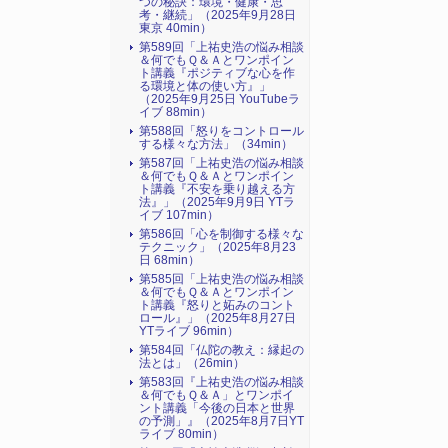
つの秘訣：環境・健康・思
考・継続」（2025年9月28日
東京 40min）
第589回「上祐史浩の悩み相談
＆何でもＱ＆Ａとワンポイン
ト講義『ポジティブな心を作
る環境と体の使い方』​」
（2025年9月25日 YouTubeラ
イブ 88min）
第588回「怒りをコントロール
する様々な方法」（34min）
第587回「上祐史浩の悩み相談
＆何でもＱ＆Ａとワンポイン
ト講義『不安を乗り越える方
法』​」（2025年9月9日 YTラ
イブ 107min）
第586回「心を制御する様々な
テクニック」（2025年8月23
日 68min）
第585回「上祐史浩の悩み相談
＆何でもＱ＆Ａとワンポイン
ト講義『怒りと妬みのコント
ロール』​」（2025年8月27日
YTライブ 96min）
第584回「仏陀の教え：縁起の
法とは」（26min）
第583回『上祐史浩の悩み相談
＆何でもＱ＆Ａ」とワンポイ
ント講義「今後の日本と世界
の予測」』（2025年8月7日YT
ライブ 80min）