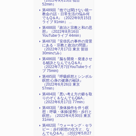
（2022年9月23日 仙台
52min）
第489回『他では聞けない統一
教会の話・日常生活の悩み何
でもQ＆A』（2022年9月15日
ライブ 91min） ...
第488回『政治と宗教と和の思
想』（2022年8月16日
YouTubeライブ 44min）
第487回『安倍氏の事件の背景
にある・宗教と政治の問題』
（2022年7月17日 東京 冒頭
30minのみ）
第486回『脳を開発・発達させ
る秘訣となんでもQ＆A』
（2022年7月7日YouTubeライ
ブ 75min)
第485回『呼吸瞑想とシンボル
瞑想:心身の健康の秘訣』
（2022年6月26日 東京
57min）
第484回「悪い考え方の癖を取
りのぞく＆なんでもQ&A」
（2022年6月17日 77min）
第483回『身体操作を伴う瞑
想：呼吸・体操(姿勢)・歩行と
瞑想』（2022年4月30日 東京
31min)
第482回『ウォーキング・セラ
ピー：歩行瞑想の仕方と、な
んでもQ＆A』（2022年5月27