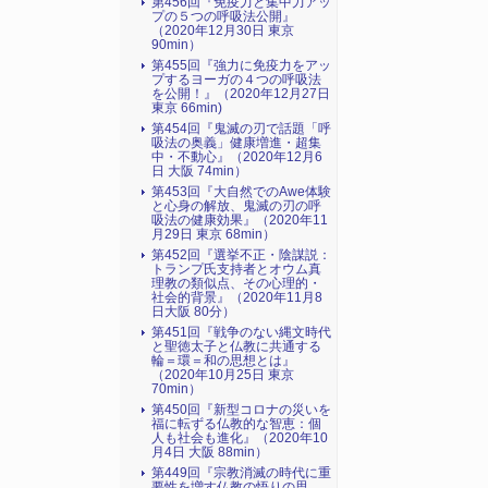
第456回『免疫力と集中力アッ
プの５つの呼吸法公開』
（2020年12月30日 東京
90min）
第455回『強力に免疫力をアッ
プするヨーガの４つの呼吸法
を公開！』（2020年12月27日
東京 66min)
第454回『鬼滅の刃で話題「呼
吸法の奥義」健康増進・超集
中・不動心』（2020年12月6
日 大阪 74min）
第453回『大自然でのAwe体験
と心身の解放、鬼滅の刃の呼
吸法の健康効果』（2020年11
月29日 東京 68min）
第452回『選挙不正・陰謀説：
トランプ氏支持者とオウム真
理教の類似点、その心理的・
社会的背景』（2020年11月8
日大阪 80分）
第451回『戦争のない縄文時代
と聖徳太子と仏教に共通する
輪＝環＝和の思想とは』
（2020年10月25日 東京
70min）
第450回『新型コロナの災いを
福に転ずる仏教的な智恵：個
人も社会も進化』（2020年10
月4日 大阪 88min）
第449回『宗教消滅の時代に重
要性を増す仏教の悟りの思