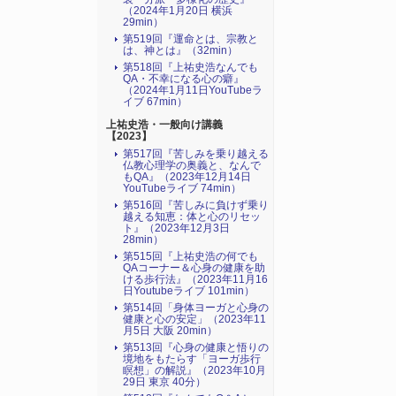
（2024年1月20日 横浜
29min）
第519回『運命とは、宗教と
は、神とは』（32min）
第518回『上祐史浩なんでも
QA・不幸になる心の癖』
（2024年1月11日YouTubeラ
イブ 67min）
上祐史浩・一般向け講義
【2023】
第517回『苦しみを乗り越える
仏教心理学の奥義と、なんで
もQA』（2023年12月14日
YouTubeライブ 74min）
第516回『苦しみに負けず乗り
越える知恵：体と心のリセッ
ト』（2023年12月3日
28min）
第515回『上祐史浩の何でも
QAコーナー＆心身の健康を助
ける歩行法』（2023年11月16
日Youtubeライブ 101min）
第514回「身体ヨーガと心身の
健康と心の安定」（2023年11
月5日 大阪 20min）
第513回『心身の健康と悟りの
境地をもたらす「ヨーガ歩行
瞑想」の解説』（2023年10月
29日 東京 40分）