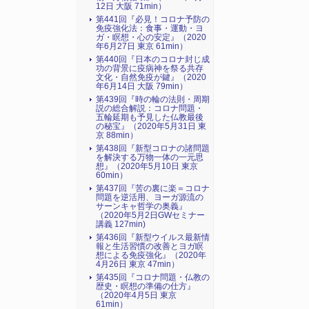
12日 大阪 71min）
第441回『必見！コロナ予防の
免疫強化法：食事・運動・ヨ
ガ・瞑想・心の安定』（2020
年6月27日 東京 61min）
第440回『日本のコロナ封じ成
功の背景に疫病神を祭る共存
文化・自然免疫が鍵』（2020
年6月14日 大阪 79min）
第439回『時の輪の法則・周期
説の総合解説：コロナ問題・
五輪延期も予見した仏教最後
の秘宝』（2020年5月31日 東
京 88min）
第438回『新型コロナの諸問題
を解決する万物一体の一元思
想』（2020年5月10日 東京
60min）
第437回『苦の裏に楽＝コロナ
問題を逆活用、ヨーガ源流の
サーンキャ哲学の奥義』
（2020年5月2日GWセミナー
講義 127min)
第436回『新型ウイルス最新情
報と生活習慣の改善とヨガ瞑
想による免疫強化』（2020年
4月26日 東京 47min）
第435回『コロナ問題・仏教の
歴史・瞑想の準備の仕方』
（2020年4月5日 東京
61min）