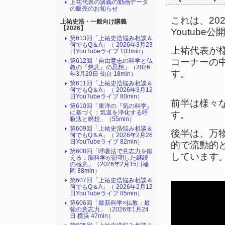
上祐代表の講義の動画データ
の販売のお知らせ
これは、20
上祐史浩・一般向け講義
【2026】
Youtub
第613回「上祐史浩悩み相談＆
何でもQ＆A」（ 2026年3月23
上祐代表が
日YouTubeライブ 103min）
コーナーの
第612回「自由意志の科学と仏
教の『慈悲』の思想」（2026
す。
年3月20日 仙台 18min）
第611回「上祐史浩悩み相談＆
何でもQ＆A」（ 2026年3月12
日YouTubeライブ 80min）
前半は様々
第610回「東洋の『気の科学』
に基づく：気道を浄化する呼
す。
吸法と瞑想」（55min）
第609回「上祐史浩悩み相談＆
後半は、万
何でもQ＆A」（ 2026年2月26
日YouTubeライブ 82min）
的で流動的
第608回「呼吸法で意志力を鍛
しています
える：脳科学が証明した継続
の極意」（2026年2月15日福
岡 88min）
第607回「上祐史浩悩み相談＆
何でもQ＆A」（ 2026年2月12
日YouTubeライブ 85min）
第606回「最新科学×仏教：最
強の意志力」（2026年1月24
日 横浜 47min）