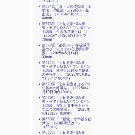
ブ 91min）
第574回「ヨーガの体操法・姿
勢法・呼吸法・歩行瞑想・登
山法」（2025年5月21日
40min）
第573回『上祐史浩 悩み相
談・何でもQ＆A・ワンポイン
ト講義「生きる意味とは」』
（2025年5月26日YTライブ
70min）
第572回「必見:2025年破滅予
言のブームとその心理学的背
景」（2025年5月14日
33min）
第571回『上祐史浩 悩み相
談・何でもQ＆A・ワンポイン
ト講義「幸せとは何か？最新
の幸福学」』（2025年5月8日
YTライブ 80min）
第570回「心を安定させる3つ
の基本の呼吸法」（2025年4
月19日仙台40min）
第569回『上祐史浩 悩み相
談・何でもQ＆A・ワンポイン
ト講義「安定と集中をもたら
す二つの呼吸法」』（2025年
4月22日YT92min）
第568回『「錯覚」が幸福を妨
げる！その解決法は？』
（39min）
第567回『上祐史浩 悩み相