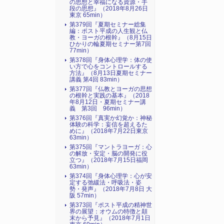
の思想と幸福になる資源・手
段の思想』（2018年8月26日
東京 65min）
第379回『夏期セミナー総集
編：ポスト平成の人生観と仏
教・ヨーガの根幹』（8月15日
ひかりの輪夏期セミナー第7回
77min）
第378回『身体心理学：体の使
い方で心をコントロールする
方法』（8月13日夏期セミナー
講義 第4回 83min）
第377回『仏教とヨーガの思想
の根幹と実践の基本』（2018
年8月12日・夏期セミナー講
義 第3回 96min）
第376回『真実か幻覚か：神秘
体験の科学：妄信を超えるた
めに』（2018年7月22日東京
63min）
第375回『マントラヨーガ：心
の解放・安定・脳の開発に役
立つ』（2018年7月15日福岡
63min）
第374回『身体心理学：心が安
定する弛緩法・呼吸法・姿
勢・発声』（2018年7月8日 大
阪 57min）
第373回『ポスト平成の精神世
界の展望：オウムの特徴と顛
末から予見』（2018年7月1日