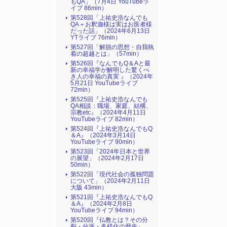
もQA」（7月4日 YouTubeラ
イブ 86min）
第528回「上祐史浩なんでも
QA＋お釈迦様は実はお医者様
だった話」（2024年6月13日
YTライブ 76min）
第527回「解脱の思想・自我執
着の超越とは」（57min）
第526回『なんでもQ＆Aと最
新の幸福学が解明した驚くべ
き人の幸福の真実 』（2024年
5月21日 YouTubeライブ
72min）
第525回『上祐史浩なんでも
QA相談：職場、家庭、結構、
宗教etc』（2024年4月11日
YouTubeライブ 82min）
第524回『上祐史浩なんでもQ
＆A』（2024年3月14日
YouTubeライブ 90min）
第523回「2024年日本と世界
の展望」（2024年2月17日
50min）
第522回「現代社会の孤独問題
について」（2024年2月11日
大阪 43min）
第521回『上祐史浩なんでもQ
＆A』（2024年2月8日
YouTubeライブ 94min）
第520回『仏教とは？その分
裂・分派・多様化の歴史』