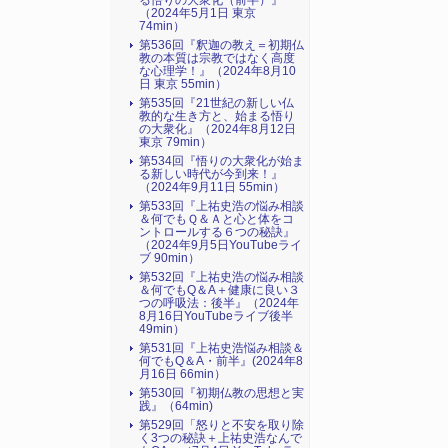
る悟りの大衆化（前半）』
（2024年5月1日 東京
74min）
第536回『釈迦の教え＝初期仏
教の本質は宗教ではなく高度
な心理学！』（2024年8月10
日 東京 55min）
第535回『21世紀の新しい仏
教的な生き方と、始まる悟り
の大衆化』（2024年8月12日
東京 79min）
第534回『悟りの大衆化が始ま
る新しい時代が今到来！』
（2024年9月11日 55min）
第533回『上祐史浩の悩み相談
＆何でもＱ＆Ａと心と体をコ
ントロールする６つの秘訣』
（2024年9月5日YouTubeライ
ブ 90min）
第532回『上祐史浩の悩み相談
＆何でもQ＆A＋健康に良い３
つの呼吸法：後半』（2024年
8月16日YouTubeライブ後半
49min）
第531回『上祐史浩悩み相談＆
何でもQ＆A・前半』(2024年8
月16日 66min）
第530回『初期仏教の思想と実
践』（64min)
第529回「怒りと不安を取り除
く3つの秘訣＋上祐史浩なんで