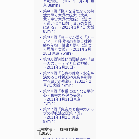
＆A講義』（2021年3月28日東
京 88min）
第461回『様々な苦悩からの解
放に導く意識の拡大（大慈
悲・宇宙意識の覚醒）に近づ
く道とは？仏教・ヨガの奥義
に迫る』（2021年3月7日 大阪
83min）
第460回『ヨーガが説く「ナー
ディ」と呼吸法の奥義自律神
経を制御し健康と悟りに近づ
く思想と実践』（2021年2月
28日 東京 76min）
第460回講義動画関係資料『ヨ
ーガのナーディと自律神経』
（2021年2月28日）
第459回『心身の健康・安定を
決める自律神経や免疫を制御
するヨガの奥義』（2021年2
月7日大阪 77min）
第458回『本番に強くなる平常
心・集中力を保つ秘訣』
（2021年1月31日東京
75min）
第457回『免疫力と集中力アッ
プの呼吸法公開第２回』
（2021年1月2日 東京
97min）
上祐史浩・一般向け講義
【2020】