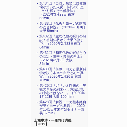
第434回『コロナ感染は自然破
壊が招いた人災！仏陀の知恵
でひも解くその解決法』
（2020年3月29日 東京
63min）
第433回『仏教とヨーガの瞑想
の総合解説』（2020年3月8日
大阪 59min)
第432回『主な仏教の瞑想の解
説：初期仏教から大乗仏教ま
で』（2020年2月23日東京
64min）
第431回『初期仏教の瞑想と心
の安定・集中・知性の向上』
（2020年2月9日 大阪
84min）
第430回『仏教・ヨガと最新科
学が説く本当の自分と心の真
実』（2020年1月26日 東京
70min）
第429回『ガリレオ以来の世界
観の革命の到来へ：意識は私
の中心ではない！』（2020年
1月12日 大阪 100min）
第428回『解説ヨーガ根本経典
が説くヨーガの奥義』（2020
年1月1日年末年始セミナー講
義 82min）
上祐史浩・一般向け講義
【2019】