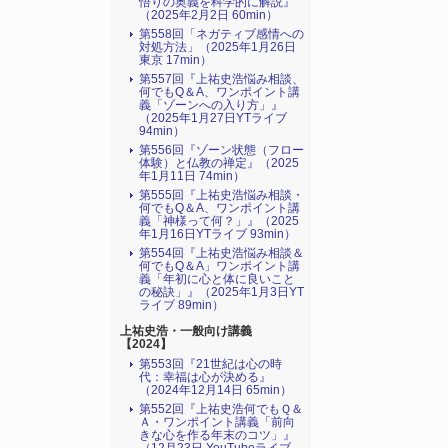
悟りの奥義を科学的に解説』
（2025年2月2日 60min）
第558回「ネガティブ感情への
対処方法」（2025年1月26日
東京 17min）
第557回『上祐史浩悩み相談、
何でもQ＆A、ワンポイント講
義「ゾーンへの入り方」』
（2025年1月27日YTライブ
94min）
第556回『ゾーン状態（フロー
体験）と仏教の禅定』（2025
年1月11日 74min）
第555回『上祐史浩悩み相談・
何でもQ＆A、ワンポイント講
義「神様って何？」』（2025
年1月16日YTライブ 93min）
第554回『上祐史浩悩み相談＆
何でもQ＆A」ワンポイント講
義「年初に心と体に良いこと
の秘訣」』（2025年1月3日YT
ライブ 89min）
上祐史浩・一般向け講義
【2024】
第553回『21世紀は心の時
代：幸福は心が決める』
（2024年12月14日 65min）
第552回『上祐史浩何でもＱ＆
Ａ・ワンポイント講義「前向
きな心を作る年末のコツ」』