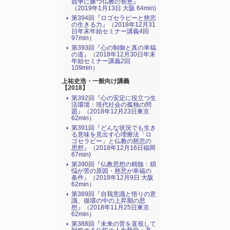
競争に勝つ仏教の智恵』
（2019年1月13日 大阪 64min)
第394回『ロゴセラピーと慈悲
の生きる力』（2018年12月31
日年末年始セミナー講義4回
97min）
第393回『心の制御と真の幸福
の道』（2018年12月30日年末
年始セミナー講義2回
109min）
上祐史浩・一般向け講義
【2018】
第392回『心の安定に役立つ生
活環境：現代社会の孤独の問
題』（2018年12月23日東京
62min）
第391回『どんな状況でも生き
る意味を見出す心理療法「ロ
ゴセラピー」と仏教の慈悲の
思想』（2018年12月16日福岡
67min)
第390回『仏教思想の精髄：煩
悩が苦の原因・慈悲が幸福の
条件』（2018年12月9日 大阪
62min）
第389回『自我意識と悟りの意
識、循環の中の上昇期の思
想』（2018年11月25日東京
62min）
第388回『未来の苦を直視して