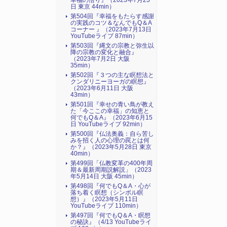
幸福の悟り』（2023年7月23
日 東京 44min）
第504回『幸福をもたらす感謝
の実践のコツ＆なんでもQ＆A
コーナー 』（2023年7月13日
YouTubeライブ 87min）
第503回『縄文の宗教と弥生以
降の宗教の変化と融合』
（2023年7月2日 大阪
35min）
第502回『３つの主な瞑想法と
クンダリニーヨーガの瞑想』
（2023年6月11日 大阪
43min）
第501回『幸せの青い鳥が教え
た「今ここの幸福」の知恵と
何でもQ＆A』（2023年6月15
日 YouTubeライブ 92min）
第500回『仏法奥義：自ら苦し
みを招く人の心理の罠とは何
か？』（2023年5月28日 東京
40min）
第499回「仏教変革の400年周
期＆最新周期説解説」（2023
年5月14日 大阪 45min）
第498回『何でもQ＆A・心が
落ち着く瞑想（シンボル瞑
想）』（2023年5月11日
YouTubeライブ 110min）
第497回『何でもQ＆A・瞑想
の秘訣』（4/13 YouTubeライ