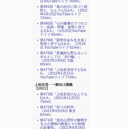
日YouTubeライブ 76min）
第481回『真の自分に気づく瞑
想と、なんでもQ＆A』（2022
年4月15日YouTubeライブ
72min）
第480回『心の健康の３つのコ
ツ：筋肉・呼吸・姿勢と何で
もQ＆A』（3月25日YouTube
ライブ 85min）
第479回『競争社会を生き抜く
智慧と何でもQ＆A』（2月18
日 YouTubeライブ 62min）
第478回『普遍的な聖なるシン
ボルとしての「光の輪」』
（2022年2月6日 大阪
60min）
第477回『上祐史浩何でもQ＆
A』（2022年1月21日
YouTubeライブ 77min）
上祐史浩・一般向け講義
【2021】
第473回『上祐史浩のなんでも
Q＆A』（2021年11月5日
73min)
第472回『祈りの科学』
（2021年9月26日 東京
62min）
第471回『進化心理学が解明す
る人の感情の根源とその制御
の必要性』（2021年8月29日