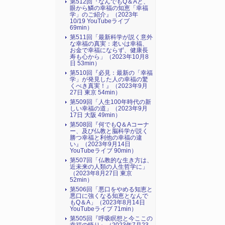
第512回『なんでもQ＆Aと、
眼から鱗の幸福の知恵「幸福
学」のご紹介』（2023年
10/19 YouTubeライブ
69min）
第511回「最新科学が説く意外
な幸福の真実：老いは幸福、
お金で幸福にならず、健康長
寿も心から」（2023年10月8
日 53min）
第510回『必見：最新の「幸福
学」が発見した人の幸福の驚
くべき真実！』（2023年9月
27日 東京 54min）
第509回「人生100年時代の新
しい幸福の道」（2023年9月
17日 大阪 49min）
第508回『何でもQ＆Aコーナ
ー、及び仏教と脳科学が説く
勝つ幸福と利他の幸福の違
い』（2023年9月14日
YouTubeライブ 90min）
第507回「仏教的な生き方は、
近未来の人類の人生哲学に」
（2023年8月27日 東京
52min）
第506回「悪口をやめる知恵と
悪口に強くなる知恵となんで
もQ＆A」（2023年8月14日
YouTubeライブ 71min）
第505回『呼吸瞑想と今ここの