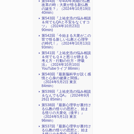
第544回「今400年周期の仏教
改革の時：大衆が悟る新仏教
の誕生？」（2024年10月19日
40min）
第543回『上祐史浩の悩み相談
＆何でもQAと不安をなくすコ
ツ』（2024年10月23日
90min)
第542回「今始まる大衆がこの
世で悟る新しい仏教と心理学
の時代！」（2024年10月13日
93min）
第541回『上祐史浩の悩み相談
＆何でもＱＡと怒りが静まる
考え方・行動の仕方・呼吸
法』（2024年10月10日
YouTubeライブ 86min）
第540回『最新脳科学が説く感
情と心身の健康と関係』
（2024年5月2日 東京
84min）
第539回『上祐史浩の悩み相談
＆なんでもQA』（2024年9月
26日 85min）
第538回『最新心理学が裏付け
る仏教の悟りの思想と、始ま
る悟りの大衆化（後半）』
（2024年5月1日 東京
96min）
第537回『最新心理学が裏付け
る仏教の悟りの思想と、始ま