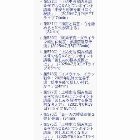
第582回『上祐史浩 悩み相談
＆何でもQ＆Aとワンポイント
講義「不安と恐怖を取り除く
秘訣」』（2025年7月24日YT
ライブ 74min）
第581回『禅定と智慧：心を静
めると知性が高まる』
（24min）
第580回『破局予言・ダライラ
マ転生仏制度・参議院選挙予
測』(2025年7月5日 33min)
第579回『上祐史浩 悩み相談
＆何でもQ＆Aとワンポイント
講義「苦しみの根本原因と
は」』（2025年7月3日YTライ
ブ 85min）
第578回「イスラエル・イラン
戦争：2025年以降の世界予
測：紛争を経て新しい時代
か？」(24min）
第577回：上祐史浩 悩み相談
＆何でもQ＆Aとワンポイント
講義「苦しみを解消する多面
的な考え方」（2025年6月19
日YTライブ 85min）
第576回「ヨーガの呼吸法第２
弾 応用編」(34min）
第575回『上祐史浩 悩み相談
＆何でもQ＆Aとワンポイント
講義「苦しみに強くなると
は」』（2025年6月5日YTライ