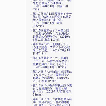
第419回『仏教は心理学！仏教
思想と最新人心理学③』
（2019年8月18日 大阪 120
min）
第417回 8月12日夏期セミナー
第3回『仏教は心理学！仏教思
想と最新認知心理学②』
（2019年8月12日 東京
105min）
第415回夏期セミナー第２回
『仏教は心理学！仏教思想と
最新認知心理学①』（2019年
8月11日 東京 110min）
第418回8月13日夏期セミナー
心理学講義『フロイトの心理
学・自己愛』（2019年8月13
日 47min）
第416回夏期セミナー第4回
『ヨーガ・仏教の根幹思想：
無我と真我：私とは何か？』
（2019年8月13日 80min）
第414回『人が知覚する現実は
イリュージョン！最新科学と
仏教の空の思想』（2019年7
月21日東京 84min）
第412回『仏教の解脱思想を裏
付ける最新科学：無我・縁
起・空』（2019年7月7日福岡
78min）
第411回『ヨーガ哲学と最新科
学：本当の自分・苦の根本原
因と脱却』（2019年6月30日