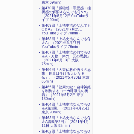
東京 69min）
第470回『孤独感・罪悪感・挫
折感の解消＆なんでもQ＆A』
（2021年8月12日YouTubeラ
イブ 90mi）
第469回『上祐史浩のなんでも
Q＆A』（2021年7月25日
YouTubeライブ 70min）
第468回『上祐史浩なんでもQ
＆A』（2021年6月27日
YouTubeライブ 76min）
第467回『上祐史浩の何でもQ
＆A・万物一体の一元の思想』
（2021年6月13日 大阪
75min）
第466回『大乗仏教の悟りの思
想：世界は生ける大いなる
仏」』（2021年5月30日 東京
65min)
第465回『健康の鍵：自律神経
を制御するヨーガ呼吸法の奥
義』（2021年5月2日 東京
130min）
第464回『上祐史浩なんでもQ
＆A第3回』（2021年4月25日
東京 90min）
第463回『上祐史浩なんでもQ
＆A講義第2回』（2021年4月
11日 大阪 92min）
第462回『上祐史浩なんでもQ