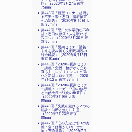
想』（2020年9月27日東京
75min）
第448回『新型コロナに起因す
る不安・鬱・悪口・情報被害
への対処』（2020年9月6日 大
阪 95min）
第447回『悪口の科学的な不利
益：悪口依存症：人を呪わば
穴二つ』（2020年8月30日 東
京 95min）
第446回『夏期セミナー講義：
未来を読み解く文明周期説の
総合解説』（2020年8月15日
東京 61min）
第445回『2020年夏期セミナ
ー講義：危機・挫折から立ち
直る力（レジリエンス）の強
化と新型コロナ問題』（2020
年8月12日 東京 97min）
第444回『2020年夏期セミナ
ー講義：ヨーガ・仏教の修行
と自然免疫の強化の重要性』
（2020年8月9日 大阪
80min）
第443回『失敗を避ける２つの
秘訣：油断と焦りに注意』
（2020年7月23日東京
88min）
第442回『心の安定と悟りの奥
義：全ては預かり物・皆の
物：万物循環』（2020年7月