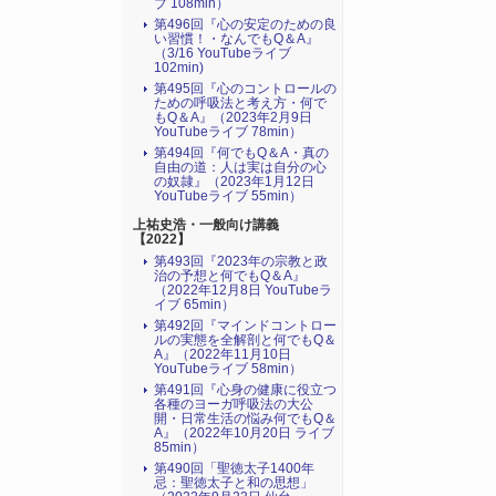
ブ 108min）
第496回『心の安定のための良
い習慣！・なんでもQ＆A』
（3/16 YouTubeライブ
102min)
第495回『心のコントロールの
ための呼吸法と考え方・何で
もQ＆A』（2023年2月9日
YouTubeライブ 78min）
第494回『何でもQ＆A・真の
自由の道：人は実は自分の心
の奴隷』（2023年1月12日
YouTubeライブ 55min）
上祐史浩・一般向け講義
【2022】
第493回『2023年の宗教と政
治の予想と何でもQ＆A』
（2022年12月8日 YouTubeラ
イブ 65min）
第492回『マインドコントロー
ルの実態を全解剖と何でもQ＆
A』（2022年11月10日
YouTubeライブ 58min）
第491回『心身の健康に役立つ
各種のヨーガ呼吸法の大公
開・日常生活の悩み何でもQ＆
A』（2022年10月20日 ライブ
85min）
第490回「聖徳太子1400年
忌：聖徳太子と和の思想」