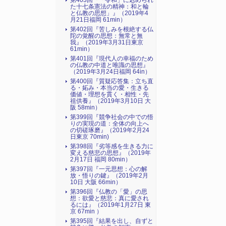
第403回『「令和」に込められ
た十七条憲法の精神：和と輪
と仏教の思想」』（2019年4
月21日福岡 61min）
第402回『苦しみを根絶する仏
陀の覚醒の思想：無常と無
我』（2019年3月31日東京
61min）
第401回『現代人の幸福のため
の仏教の中道と唯識の思想』
（2019年3月24日福岡 64in）
第400回『質疑応答集：立ち直
る・妬み・本当の愛・生きる
価値・理想を貫く・相性・先
祖供養』（2019年3月10日 大
阪 58min）
第399回『競争社会の中での悟
りの実現の道：全体の向上へ
の切磋琢磨』（2019年2月24
日東京 70min)
第398回『劣等感を生きる力に
変える慈悲の思想』（2019年
2月17日 福岡 80min）
第397回『一元思想：心の解
放・悟りの鍵』（2019年2月
10日 大阪 66min）
第396回『仏教の「愛」の思
想：欲愛と慈悲：真に愛され
るには』（2019年1月27日 東
京 67min ）
第395回『結果を出し、自ずと