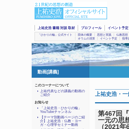
上祐史浩 書籍 対談 取材
プロフィール
イベント予定
「ひかりの輪」公式サイト
団体の概要
思想と実践
仏教思想
オウムの清算
イベント予定
指導
動画[講義]
このコーナーについて
上祐代表などの講義の動画の
上祐史浩・一
ご紹介
お知らせ
「上祐史浩・ひかりの輪」
YouTubeチャンネル
第467回
【テーマ別動画ページのご紹
一元の思想』
介】上祐史浩：仏教・ヨー
ガ・心理学セミナー動画
（2021年