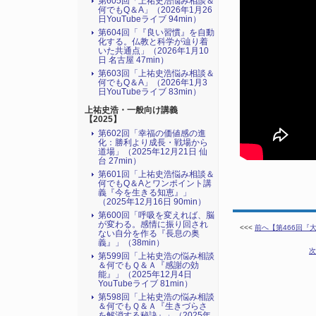
第605回「上祐史浩悩み相談＆
何でもQ＆A」（2026年1月26
日YouTubeライブ 94min）
第604回「『良い習慣』を自動
化する。仏教と科学が辿り着
いた共通点」（2026年1月10
日 名古屋 47min）
第603回「上祐史浩悩み相談＆
何でもQ＆A」（2026年1月3
日YouTubeライブ 83min）
上祐史浩・一般向け講義
【2025】
第602回「幸福の価値感の進
化：勝利より成長・戦場から
道場」（2025年12月21日 仙
台 27min）
第601回「上祐史浩悩み相談＆
何でもQ＆Aとワンポイント講
義『今を生きる知恵』」
（2025年12月16日 90min）
第600回「呼吸を変えれば、脳
が変わる。感情に振り回され
<<<
前へ【第466回『大
ない自分を作る『長息の奥
義』」（38min）
次
第599回「上祐史浩の悩み相談
＆何でもＱ＆Ａ『感謝の効
能』」（2025年12月4日
YouTubeライブ 81min）
第598回「上祐史浩の悩み相談
＆何でもＱ＆Ａ『生きづらさ
を解消する秘訣』​」（2025年