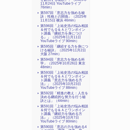
11月24日 YouTubeライブ
76min）
第597回「意志力を強める秘
訣：性格との関係」（2025年
11月15日 横浜 46min）
第596回「上祐史浩の悩み相談
＆何でもＱ＆Ａとワンポイン
ト講義『継続力を身につけ
る』​」（2025年11月11日
YouTubeライブ 90min）
第595回「継続する力を身につ
ける秘訣」（2025年11月2日
大阪 27min）
第594回「意志力を強める科
学」（2025年10月26日 東京
48min）
第593回「上祐史浩の悩み相談
＆何でもＱ＆Ａとワンポイン
ト講義『意志力を強める方
法』​」（2025年10月23日
YouTubeライブ 88min）
第592回「精進の教え：人生を
決める継続的な努力を行う秘
訣とは」（44min）
第591回「上祐史浩の悩み相談
＆何でもＱ＆Ａとワンポイン
ト講義『継続力を強める方
法』​」（2025年10月7日
YouTubeライブ 80min）
第590回「意志の力を強める4