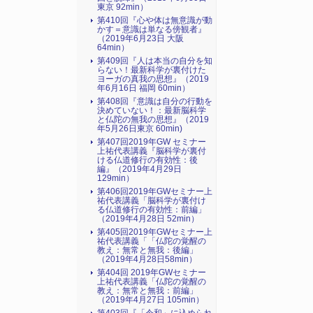
東京 92min）
第410回『心や体は無意識が動
かす＝意識は単なる傍観者』
（2019年6月23日 大阪
64min）
第409回『人は本当の自分を知
らない！最新科学が裏付けた
ヨーガの真我の思想』（2019
年6月16日 福岡 60min）
第408回『意識は自分の行動を
決めていない！：最新脳科学
と仏陀の無我の思想』（2019
年5月26日東京 60min)
第407回2019年GW セミナー
上祐代表講義『脳科学が裏付
ける仏道修行の有効性：後
編』（2019年4月29日
129min）
第406回2019年GWセミナー上
祐代表講義「脳科学が裏付け
る仏道修行の有効性：前編」
（2019年4月28日 52min）
第405回2019年GWセミナー上
祐代表講義「「仏陀の覚醒の
教え：無常と無我：後編」
（2019年4月28日58min）
第404回 2019年GWセミナー
上祐代表講義「仏陀の覚醒の
教え：無常と無我：前編」
（2019年4月27日 105min）