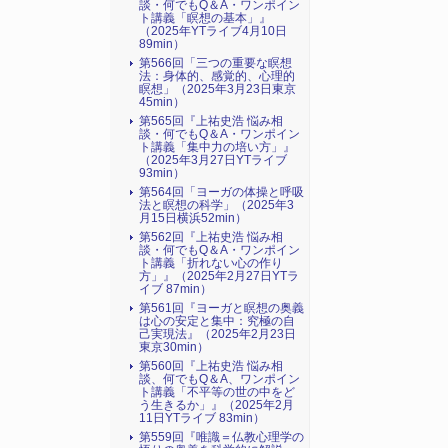
談・何でもQ＆A・ワンポイン
ト講義「瞑想の基本」』
（2025年YTライブ4月10日
89min）
第566回「三つの重要な瞑想
法：身体的、感覚的、心理的
瞑想」（2025年3月23日東京
45min）
第565回『上祐史浩 悩み相
談・何でもQ＆A・ワンポイン
ト講義「集中力の培い方」』
（2025年3月27日YTライブ
93min）
第564回「ヨーガの体操と呼吸
法と瞑想の科学」（2025年3
月15日横浜52min）
第562回『上祐史浩 悩み相
談・何でもQ＆A・ワンポイン
ト講義「折れない心の作り
方」』（2025年2月27日YTラ
イブ 87min）
第561回『ヨーガと瞑想の奥義
は心の安定と集中：究極の自
己実現法』（2025年2月23日
東京30min）
第560回『上祐史浩 悩み相
談、何でもQ＆A、ワンポイン
ト講義「不平等の世の中をど
う生きるか」』（2025年2月
11日YTライブ 83min）
第559回『唯識＝仏教心理学の