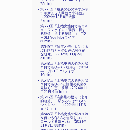
（12月23日 YouTubeライブ
75min）
第551回『最新の心の科学が示
す革新的な人間観と幸福観』
（2024年12月8日大阪
77min）
第550回『上祐史浩何でもＱ＆
Ａ・ワンポイント講義「損す
る感情、得する感情」』（12
月6日 YouTubeライブ
80min）
第549回『健康と悟りを助ける
歩行瞑想とその効果の科学的
な研究』（2024年11月24日
31min）
第548回『上祐史浩の悩み相談
＆何でもQ＆A・後半』（2024
年11月21日 YTライブ
40min）
第547回『上祐史浩の悩み相談
＆何でもQ＆Aと情報の真偽を
見抜く知恵』前半（2024年11
月21日 61min）』
第546回『高齢期の悟り（老年
的超越）に繋がる生きづらい
今の世の中』（2024年11月3
日 46min）
第545回『上祐史浩の悩み相談
＆何でもQ＆Aと心身をコント
ロールするヨーガ』（2024年
11月7日 88min）