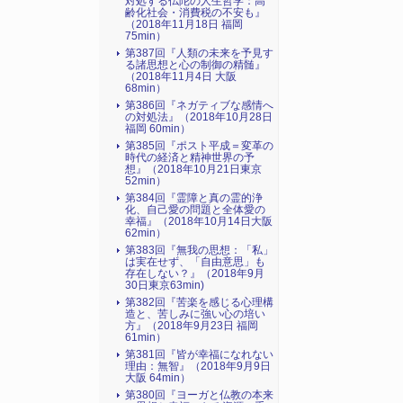
対処する仏陀の人生哲学：高
齢化社会・消費税の不安も』
（2018年11月18日 福岡
75min）
第387回『人類の未来を予見す
る諸思想と心の制御の精髄』
（2018年11月4日 大阪
68min）
第386回『ネガティブな感情へ
の対処法』（2018年10月28日
福岡 60min）
第385回『ポスト平成＝変革の
時代の経済と精神世界の予
想』（2018年10月21日東京
52min）
第384回『霊障と真の霊的浄
化、自己愛の問題と全体愛の
幸福』（2018年10月14日大阪
62min）
第383回『無我の思想：「私」
は実在せず、「自由意思」も
存在しない？』（2018年9月
30日東京63min)
第382回『苦楽を感じる心理構
造と、苦しみに強い心の培い
方』（2018年9月23日 福岡
61min）
第381回『皆が幸福になれない
理由：無智』（2018年9月9日
大阪 64min）
第380回『ヨーガと仏教の本来