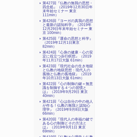
第427回『仏教の無我の思想・
四念処』（2019年12月30日年
末年始セミナー 東京
111min）
第426回『ヨーガの真我の思想
と最新の認知科学』（2019年
12月29日年末年始セミナー 東
京 100min）
第425回『運命の思想と科学』
（2019年12月1日東京
82min）
第424回『心身の健康・心の安
定に役立つ歩行瞑想』（2019
年11月17日大阪 61min）
第423回『現代社会の生き地獄
と仏教の地獄思想：現代人の
孤独と仏教の孤地獄』（2019
年10月13日大阪 61min）
第422回『心の制御の鍵＝無意
識を制御する４つの習慣と
は』（2019年9月29日 東京
40min）
第421回『心は自分の中の他人
が作る！仏教の無我と認知心
理学』（2019年9月8日大阪
66min）
第420回『現代人の幸福の鍵で
ある心の制御とその方法と
は』（2019年9月1日 東京
69min）