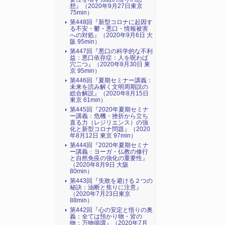
想』（2020年9月27日東京
75min）
第448回『新型コロナに起因す
る不安・鬱・悪口・情報被害
への対処』（2020年9月6日 大
阪 95min）
第447回『悪口の科学的な不利
益：悪口依存症：人を呪わば
穴二つ』（2020年8月30日 東
京 95min）
第446回『夏期セミナー講義：
未来を読み解く文明周期説の
総合解説』（2020年8月15日
東京 61min）
第445回『2020年夏期セミナ
ー講義：危機・挫折から立ち
直る力（レジリエンス）の強
化と新型コロナ問題』（2020
年8月12日 東京 97min）
第444回『2020年夏期セミナ
ー講義：ヨーガ・仏教の修行
と自然免疫の強化の重要性』
（2020年8月9日 大阪
80min）
第443回『失敗を避ける２つの
秘訣：油断と焦りに注意』
（2020年7月23日東京
88min）
第442回『心の安定と悟りの奥
義：全ては預かり物・皆の
物：万物循環』（2020年7月