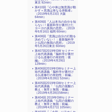
東京 92min）
第410回『心や体は無意識が動
かす＝意識は単なる傍観者』
（2019年6月23日 大阪
64min）
第409回『人は本当の自分を知
らない！最新科学が裏付けた
ヨーガの真我の思想』（2019
年6月16日 福岡 60min）
第408回『意識は自分の行動を
決めていない！：最新脳科学
と仏陀の無我の思想』（2019
年5月26日東京 60min)
第407回2019年GW セミナー
上祐代表講義『脳科学が裏付
ける仏道修行の有効性：後
編』（2019年4月29日
129min）
第406回2019年GWセミナー上
祐代表講義「脳科学が裏付け
る仏道修行の有効性：前編」
（2019年4月28日 52min）
第405回2019年GWセミナー上
祐代表講義「「仏陀の覚醒の
教え：無常と無我：後編」
（2019年4月28日58min）
第404回 2019年GWセミナー
上祐代表講義「仏陀の覚醒の
教え：無常と無我：前編」
（2019年4月27日 105min）