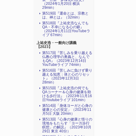
（2024年1月20日 横浜
29min）
第519回『運命とは、宗教と
は、神とは』（32min）
第518回『上祐史浩なんでも
QA・不幸になる心の癖』
（2024年1月11日YouTubeラ
イブ 67min）
上祐史浩・一般向け講義
【2023】
第517回『苦しみを乗り越える
仏教心理学の奥義と、なんで
もQA』（2023年12月14日
YouTubeライブ 74min）
第516回『苦しみに負けず乗り
越える知恵：体と心のリセッ
ト』（2023年12月3日
28min）
第515回『上祐史浩の何でも
QAコーナー＆心身の健康を助
ける歩行法』（2023年11月16
日Youtubeライブ 101min）
第514回「身体ヨーガと心身の
健康と心の安定」（2023年11
月5日 大阪 20min）
第513回『心身の健康と悟りの
境地をもたらす「ヨーガ歩行
瞑想」の解説』（2023年10月
29日 東京 40分）