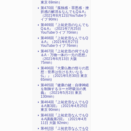
東京 69min）
第470回『孤独感・罪悪感・挫
折感の解消＆なんでもQ＆A』
（2021年8月12日YouTubeラ
イブ 90mi）
第469回『上祐史浩のなんでも
Q＆A』（2021年7月25日
YouTubeライブ 70min）
第468回『上祐史浩なんでもQ
＆A』（2021年6月27日
YouTubeライブ 76min）
第467回『上祐史浩の何でもQ
＆A・万物一体の一元の思想』
（2021年6月13日 大阪
75min）
第466回『大乗仏教の悟りの思
想：世界は生ける大いなる
仏」』（2021年5月30日 東京
65min)
第465回『健康の鍵：自律神経
を制御するヨーガ呼吸法の奥
義』（2021年5月2日 東京
130min）
第464回『上祐史浩なんでもQ
＆A第3回』（2021年4月25日
東京 90min）
第463回『上祐史浩なんでもQ
＆A講義第2回』（2021年4月
11日 大阪 92min）
第462回『上祐史浩なんでもQ