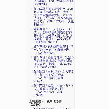
＆A講義』（2021年3月28日東
京 88min）
第461回『様々な苦悩からの解
放に導く意識の拡大（大慈
悲・宇宙意識の覚醒）に近づ
く道とは？仏教・ヨガの奥義
に迫る』（2021年3月7日 大阪
83min）
第460回『ヨーガが説く「ナー
ディ」と呼吸法の奥義自律神
経を制御し健康と悟りに近づ
く思想と実践』（2021年2月
28日 東京 76min）
第460回講義動画関係資料『ヨ
ーガのナーディと自律神経』
（2021年2月28日）
第459回『心身の健康・安定を
決める自律神経や免疫を制御
するヨガの奥義』（2021年2
月7日大阪 77min）
第458回『本番に強くなる平常
心・集中力を保つ秘訣』
（2021年1月31日東京
75min）
第457回『免疫力と集中力アッ
プの呼吸法公開第２回』
（2021年1月2日 東京
97min）
上祐史浩・一般向け講義
【2020】