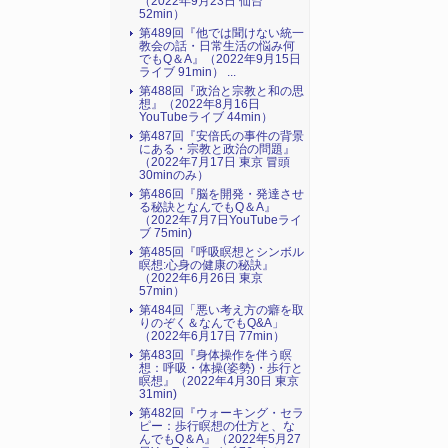
（2022年9月23日 仙台
52min）
第489回『他では聞けない統一
教会の話・日常生活の悩み何
でもQ＆A』（2022年9月15日
ライブ 91min） ...
第488回『政治と宗教と和の思
想』（2022年8月16日
YouTubeライブ 44min）
第487回『安倍氏の事件の背景
にある・宗教と政治の問題』
（2022年7月17日 東京 冒頭
30minのみ）
第486回『脳を開発・発達させ
る秘訣となんでもQ＆A』
（2022年7月7日YouTubeライ
ブ 75min)
第485回『呼吸瞑想とシンボル
瞑想:心身の健康の秘訣』
（2022年6月26日 東京
57min）
第484回「悪い考え方の癖を取
りのぞく＆なんでもQ&A」
（2022年6月17日 77min）
第483回『身体操作を伴う瞑
想：呼吸・体操(姿勢)・歩行と
瞑想』（2022年4月30日 東京
31min)
第482回『ウォーキング・セラ
ピー：歩行瞑想の仕方と、な
んでもQ＆A』（2022年5月27