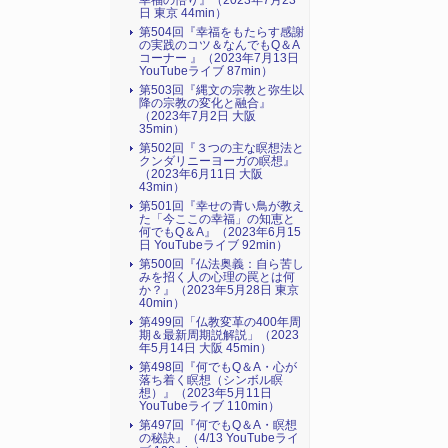
幸福の悟り』（2023年7月23
日 東京 44min）
第504回『幸福をもたらす感謝
の実践のコツ＆なんでもQ＆A
コーナー 』（2023年7月13日
YouTubeライブ 87min）
第503回『縄文の宗教と弥生以
降の宗教の変化と融合』
（2023年7月2日 大阪
35min）
第502回『３つの主な瞑想法と
クンダリニーヨーガの瞑想』
（2023年6月11日 大阪
43min）
第501回『幸せの青い鳥が教え
た「今ここの幸福」の知恵と
何でもQ＆A』（2023年6月15
日 YouTubeライブ 92min）
第500回『仏法奥義：自ら苦し
みを招く人の心理の罠とは何
か？』（2023年5月28日 東京
40min）
第499回「仏教変革の400年周
期＆最新周期説解説」（2023
年5月14日 大阪 45min）
第498回『何でもQ＆A・心が
落ち着く瞑想（シンボル瞑
想）』（2023年5月11日
YouTubeライブ 110min）
第497回『何でもQ＆A・瞑想
の秘訣』（4/13 YouTubeライ