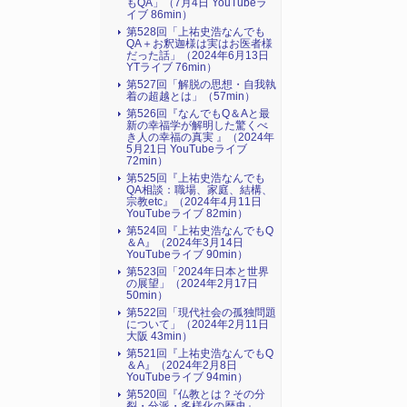
もQA」（7月4日 YouTubeラ
イブ 86min）
第528回「上祐史浩なんでも
QA＋お釈迦様は実はお医者様
だった話」（2024年6月13日
YTライブ 76min）
第527回「解脱の思想・自我執
着の超越とは」（57min）
第526回『なんでもQ＆Aと最
新の幸福学が解明した驚くべ
き人の幸福の真実 』（2024年
5月21日 YouTubeライブ
72min）
第525回『上祐史浩なんでも
QA相談：職場、家庭、結構、
宗教etc』（2024年4月11日
YouTubeライブ 82min）
第524回『上祐史浩なんでもQ
＆A』（2024年3月14日
YouTubeライブ 90min）
第523回「2024年日本と世界
の展望」（2024年2月17日
50min）
第522回「現代社会の孤独問題
について」（2024年2月11日
大阪 43min）
第521回『上祐史浩なんでもQ
＆A』（2024年2月8日
YouTubeライブ 94min）
第520回『仏教とは？その分
裂・分派・多様化の歴史』