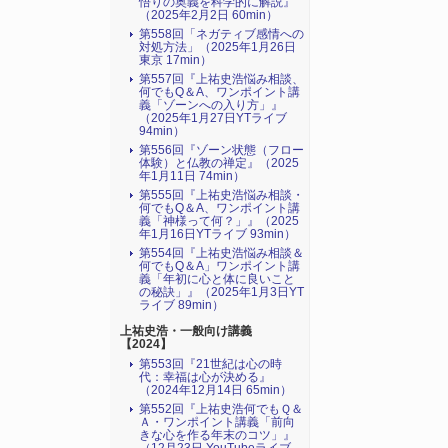
悟りの奥義を科学的に解説』
（2025年2月2日 60min）
第558回「ネガティブ感情への
対処方法」（2025年1月26日
東京 17min）
第557回『上祐史浩悩み相談、
何でもQ＆A、ワンポイント講
義「ゾーンへの入り方」』
（2025年1月27日YTライブ
94min）
第556回『ゾーン状態（フロー
体験）と仏教の禅定』（2025
年1月11日 74min）
第555回『上祐史浩悩み相談・
何でもQ＆A、ワンポイント講
義「神様って何？」』（2025
年1月16日YTライブ 93min）
第554回『上祐史浩悩み相談＆
何でもQ＆A」ワンポイント講
義「年初に心と体に良いこと
の秘訣」』（2025年1月3日YT
ライブ 89min）
上祐史浩・一般向け講義
【2024】
第553回『21世紀は心の時
代：幸福は心が決める』
（2024年12月14日 65min）
第552回『上祐史浩何でもＱ＆
Ａ・ワンポイント講義「前向
きな心を作る年末のコツ」』