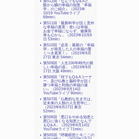
第512回『なんでもQ＆Aと、
眼から鱗の幸福の知恵「幸福
学」のご紹介』（2023年
10/19 YouTubeライブ
69min）
第511回「最新科学が説く意外
な幸福の真実：老いは幸福、
お金で幸福にならず、健康長
寿も心から」（2023年10月8
日 53min）
第510回『必見：最新の「幸福
学」が発見した人の幸福の驚
くべき真実！』（2023年9月
27日 東京 54min）
第509回「人生100年時代の新
しい幸福の道」（2023年9月
17日 大阪 49min）
第508回『何でもQ＆Aコーナ
ー、及び仏教と脳科学が説く
勝つ幸福と利他の幸福の違
い』（2023年9月14日
YouTubeライブ 90min）
第507回「仏教的な生き方は、
近未来の人類の人生哲学に」
（2023年8月27日 東京
52min）
第506回「悪口をやめる知恵と
悪口に強くなる知恵となんで
もQ＆A」（2023年8月14日
YouTubeライブ 71min）
第505回『呼吸瞑想と今ここの