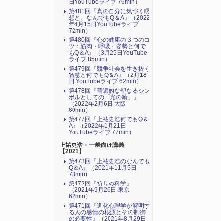
日YouTubeライブ 76min）
第481回『真の自分に気づく瞑
想と、なんでもQ＆A』（2022
年4月15日YouTubeライブ
72min）
第480回『心の健康の３つのコ
ツ：筋肉・呼吸・姿勢と何で
もQ＆A』（3月25日YouTube
ライブ 85min）
第479回『競争社会を生き抜く
智慧と何でもQ＆A』（2月18
日 YouTubeライブ 62min）
第478回『普遍的な聖なるシン
ボルとしての「光の輪」』
（2022年2月6日 大阪
60min）
第477回『上祐史浩何でもQ＆
A』（2022年1月21日
YouTubeライブ 77min）
上祐史浩・一般向け講義
【2021】
第473回『上祐史浩のなんでも
Q＆A』（2021年11月5日
73min)
第472回『祈りの科学』
（2021年9月26日 東京
62min）
第471回『進化心理学が解明す
る人の感情の根源とその制御
の必要性』（2021年8月29日