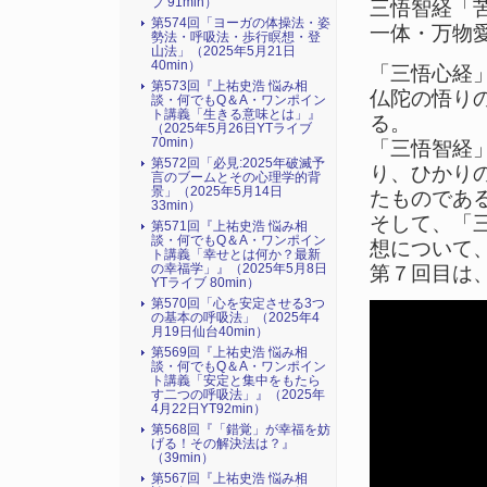
ブ 91min）
三悟智経「
第574回「ヨーガの体操法・姿
一体・万物
勢法・呼吸法・歩行瞑想・登
山法」（2025年5月21日
40min）
「三悟心経
第573回『上祐史浩 悩み相
仏陀の悟り
談・何でもQ＆A・ワンポイン
ト講義「生きる意味とは」』
る。
（2025年5月26日YTライブ
70min）
「三悟智経
第572回「必見:2025年破滅予
り、ひかり
言のブームとその心理学的背
景」（2025年5月14日
たものであ
33min）
そして、「
第571回『上祐史浩 悩み相
談・何でもQ＆A・ワンポイン
想について
ト講義「幸せとは何か？最新
の幸福学」』（2025年5月8日
第７回目は
YTライブ 80min）
第570回「心を安定させる3つ
の基本の呼吸法」（2025年4
月19日仙台40min）
第569回『上祐史浩 悩み相
談・何でもQ＆A・ワンポイン
ト講義「安定と集中をもたら
す二つの呼吸法」』（2025年
4月22日YT92min）
第568回『「錯覚」が幸福を妨
げる！その解決法は？』
（39min）
第567回『上祐史浩 悩み相