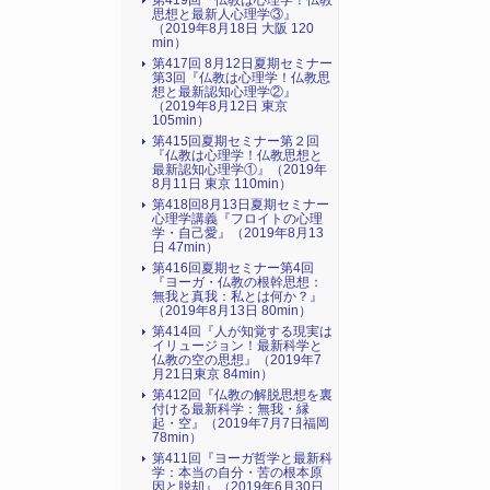
第419回『仏教は心理学！仏教
思想と最新人心理学③』
（2019年8月18日 大阪 120
min）
第417回 8月12日夏期セミナー
第3回『仏教は心理学！仏教思
想と最新認知心理学②』
（2019年8月12日 東京
105min）
第415回夏期セミナー第２回
『仏教は心理学！仏教思想と
最新認知心理学①』（2019年
8月11日 東京 110min）
第418回8月13日夏期セミナー
心理学講義『フロイトの心理
学・自己愛』（2019年8月13
日 47min）
第416回夏期セミナー第4回
『ヨーガ・仏教の根幹思想：
無我と真我：私とは何か？』
（2019年8月13日 80min）
第414回『人が知覚する現実は
イリュージョン！最新科学と
仏教の空の思想』（2019年7
月21日東京 84min）
第412回『仏教の解脱思想を裏
付ける最新科学：無我・縁
起・空』（2019年7月7日福岡
78min）
第411回『ヨーガ哲学と最新科
学：本当の自分・苦の根本原
因と脱却』（2019年6月30日