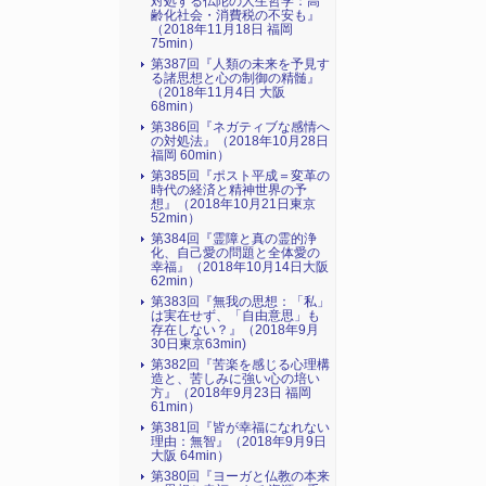
対処する仏陀の人生哲学：高
齢化社会・消費税の不安も』
（2018年11月18日 福岡
75min）
第387回『人類の未来を予見す
る諸思想と心の制御の精髄』
（2018年11月4日 大阪
68min）
第386回『ネガティブな感情へ
の対処法』（2018年10月28日
福岡 60min）
第385回『ポスト平成＝変革の
時代の経済と精神世界の予
想』（2018年10月21日東京
52min）
第384回『霊障と真の霊的浄
化、自己愛の問題と全体愛の
幸福』（2018年10月14日大阪
62min）
第383回『無我の思想：「私」
は実在せず、「自由意思」も
存在しない？』（2018年9月
30日東京63min)
第382回『苦楽を感じる心理構
造と、苦しみに強い心の培い
方』（2018年9月23日 福岡
61min）
第381回『皆が幸福になれない
理由：無智』（2018年9月9日
大阪 64min）
第380回『ヨーガと仏教の本来