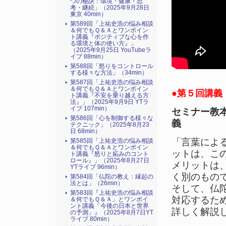
つの秘訣：環境・健康・思
考・継続」（2025年9月28日
東京 40min）
第589回「上祐史浩の悩み相談
＆何でもＱ＆Ａとワンポイン
ト講義『ポジティブな心を作
る環境と体の使い方』​」
（2025年9月25日 YouTubeラ
イブ 88min）
第588回「怒りをコントロール
する様々な方法」（34min）
第587回「上祐史浩の悩み相談
＆何でもＱ＆Ａとワンポイン
●第５回講義（2
ト講義『不安を乗り越える方
法』​」（2025年9月9日 YTラ
イブ 107min）
セミナー教
第586回「心を制御する様々な
義
テクニック」（2025年8月23
日 68min）
「言葉によ
第585回「上祐史浩の悩み相談
＆何でもＱ＆Ａとワンポイン
ットは、こ
ト講義『怒りと妬みのコント
ロール』​」（2025年8月27日
メリットは
YTライブ 96min）
く別のもの
第584回「仏陀の教え：縁起の
法とは」（26min）
そして、仏
第583回『上祐史浩の悩み相談
対応するた
＆何でもＱ＆Ａ」とワンポイ
ント講義「今後の日本と世界
詳しく解説
の予測」』（2025年8月7日YT
ライブ 80min）