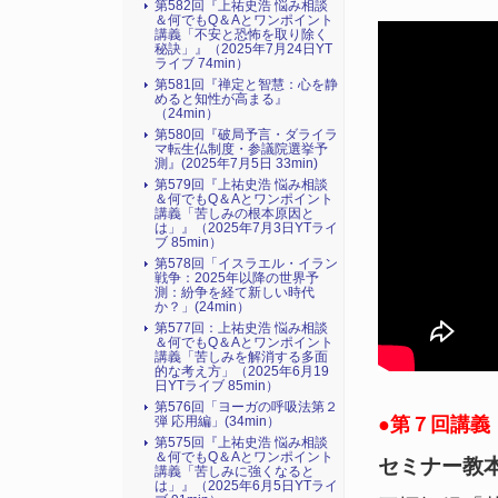
第582回『上祐史浩 悩み相談
＆何でもQ＆Aとワンポイント
講義「不安と恐怖を取り除く
秘訣」』（2025年7月24日YT
ライブ 74min）
第581回『禅定と智慧：心を静
めると知性が高まる』
（24min）
第580回『破局予言・ダライラ
マ転生仏制度・参議院選挙予
測』(2025年7月5日 33min)
第579回『上祐史浩 悩み相談
＆何でもQ＆Aとワンポイント
講義「苦しみの根本原因と
は」』（2025年7月3日YTライ
ブ 85min）
第578回「イスラエル・イラン
戦争：2025年以降の世界予
測：紛争を経て新しい時代
か？」(24min）
第577回：上祐史浩 悩み相談
＆何でもQ＆Aとワンポイント
講義「苦しみを解消する多面
的な考え方」（2025年6月19
日YTライブ 85min）
第576回「ヨーガの呼吸法第２
●第７回講義（2
弾 応用編」(34min）
第575回『上祐史浩 悩み相談
＆何でもQ＆Aとワンポイント
セミナー教
講義「苦しみに強くなると
は」』（2025年6月5日YTライ