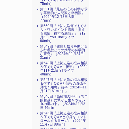
（12月23日 YouTubeライブ
75min）
第551回『最新の心の科学が示
す革新的な人間観と幸福観』
（2024年12月8日大阪
77min）
第550回『上祐史浩何でもＱ＆
Ａ・ワンポイント講義「損す
る感情、得する感情」』（12
月6日 YouTubeライブ
80min）
第549回『健康と悟りを助ける
歩行瞑想とその効果の科学的
な研究』（2024年11月24日
31min）
第548回『上祐史浩の悩み相談
＆何でもQ＆A・後半』（2024
年11月21日 YTライブ
40min）
第547回『上祐史浩の悩み相談
＆何でもQ＆Aと情報の真偽を
見抜く知恵』前半（2024年11
月21日 61min）』
第546回『高齢期の悟り（老年
的超越）に繋がる生きづらい
今の世の中』（2024年11月3
日 46min）
第545回『上祐史浩の悩み相談
＆何でもQ＆Aと心身をコント
ロールするヨーガ』（2024年
11月7日 88min）