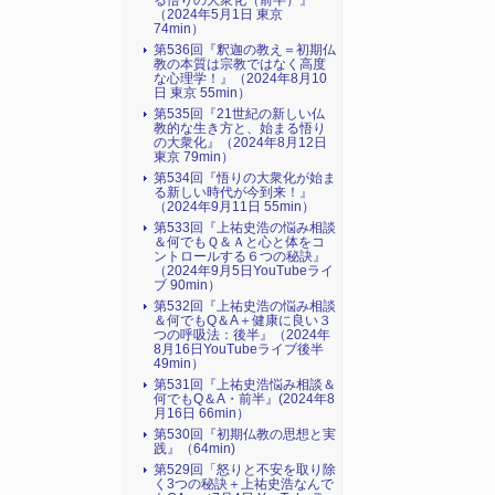
る悟りの大衆化（前半）』
（2024年5月1日 東京
74min）
第536回『釈迦の教え＝初期仏
教の本質は宗教ではなく高度
な心理学！』（2024年8月10
日 東京 55min）
第535回『21世紀の新しい仏
教的な生き方と、始まる悟り
の大衆化』（2024年8月12日
東京 79min）
第534回『悟りの大衆化が始ま
る新しい時代が今到来！』
（2024年9月11日 55min）
第533回『上祐史浩の悩み相談
＆何でもＱ＆Ａと心と体をコ
ントロールする６つの秘訣』
（2024年9月5日YouTubeライ
ブ 90min）
第532回『上祐史浩の悩み相談
＆何でもQ＆A＋健康に良い３
つの呼吸法：後半』（2024年
8月16日YouTubeライブ後半
49min）
第531回『上祐史浩悩み相談＆
何でもQ＆A・前半』(2024年8
月16日 66min）
第530回『初期仏教の思想と実
践』（64min)
第529回「怒りと不安を取り除
く3つの秘訣＋上祐史浩なんで