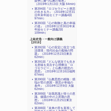
競争に勝つ仏教の智恵』
（2019年1月13日 大阪 64min)
第394回『ロゴセラピーと慈悲
の生きる力』（2018年12月31
日年末年始セミナー講義4回
97min）
第393回『心の制御と真の幸福
の道』（2018年12月30日年末
年始セミナー講義2回
109min）
上祐史浩・一般向け講義
【2018】
第392回『心の安定に役立つ生
活環境：現代社会の孤独の問
題』（2018年12月23日東京
62min）
第391回『どんな状況でも生き
る意味を見出す心理療法「ロ
ゴセラピー」と仏教の慈悲の
思想』（2018年12月16日福岡
67min)
第390回『仏教思想の精髄：煩
悩が苦の原因・慈悲が幸福の
条件』（2018年12月9日 大阪
62min）
第389回『自我意識と悟りの意
識、循環の中の上昇期の思
想』（2018年11月25日東京
62min）
第388回『未来の苦を直視して