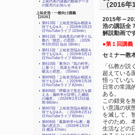
上祐代表の講義の動画データ
（2016年
の販売のお知らせ
上祐史浩・一般向け講義
【2026】
2015年～
第613回「上祐史浩悩み相談＆
浩の講話全
何でもQ＆A」（ 2026年3月23
日YouTubeライブ 103min）
解説動画で
第612回「自由意志の科学と仏
教の『慈悲』の思想」（2026
●第１回講義（2
年3月20日 仙台 18min）
第611回「上祐史浩悩み相談＆
何でもQ＆A」（ 2026年3月12
セミナー教
日YouTubeライブ 80min）
第610回「東洋の『気の科学』
「仏教が説
に基づく：気道を浄化する呼
吸法と瞑想」（55min）
超えている
第609回「上祐史浩悩み相談＆
悟っていな
何でもQ＆A」（ 2026年2月26
日YouTubeライブ 82min）
日常の常識
第608回「呼吸法で意志力を鍛
ある。
える：脳科学が証明した継続
の極意」（2026年2月15日福
この錯覚を
岡 88min）
い意識の状
第607回「上祐史浩悩み相談＆
何でもQ＆A」（ 2026年2月12
を滅して、
日YouTubeライブ 85min）
そのため、
第606回「最新科学×仏教：最
強の意志力」（2026年1月24
生活などの
日 横浜 47min）