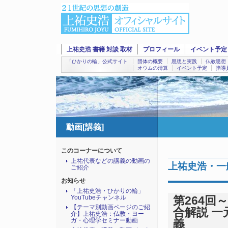
上祐史浩 書籍 対談 取材
プロフィール
イベント予定
「ひかりの輪」公式サイト
団体の概要
思想と実践
仏教思想
オウムの清算
イベント予定
指導
動画[講義]
このコーナーについて
上祐代表などの講義の動画の
上祐史浩・一
ご紹介
お知らせ
「上祐史浩・ひかりの輪」
YouTubeチャンネル
第264回
【テーマ別動画ページのご紹
合解説 
介】上祐史浩：仏教・ヨー
ガ・心理学セミナー動画
義