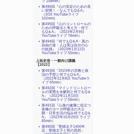
ブ 108min）
第496回『心の安定のための良
い習慣！・なんでもQ＆A』
（3/16 YouTubeライブ
102min)
第495回『心のコントロールの
ための呼吸法と考え方・何で
もQ＆A』（2023年2月9日
YouTubeライブ 78min）
第494回『何でもQ＆A・真の
自由の道：人は実は自分の心
の奴隷』（2023年1月12日
YouTubeライブ 55min）
上祐史浩・一般向け講義
【2022】
第493回『2023年の宗教と政
治の予想と何でもQ＆A』
（2022年12月8日 YouTubeラ
イブ 65min）
第492回『マインドコントロー
ルの実態を全解剖と何でもQ＆
A』（2022年11月10日
YouTubeライブ 58min）
第491回『心身の健康に役立つ
各種のヨーガ呼吸法の大公
開・日常生活の悩み何でもQ＆
A』（2022年10月20日 ライブ
85min）
第490回「聖徳太子1400年
忌：聖徳太子と和の思想」