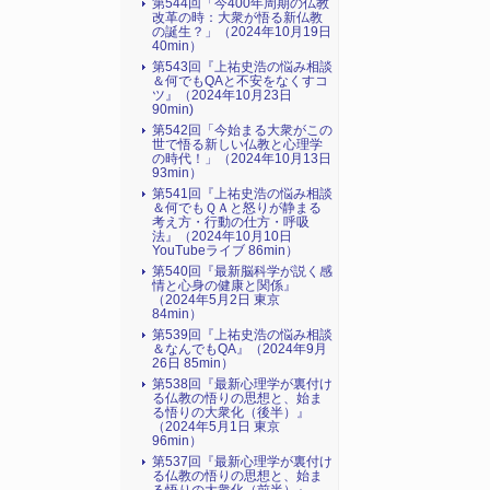
第544回「今400年周期の仏教
改革の時：大衆が悟る新仏教
の誕生？」（2024年10月19日
40min）
第543回『上祐史浩の悩み相談
＆何でもQAと不安をなくすコ
ツ』（2024年10月23日
90min)
第542回「今始まる大衆がこの
世で悟る新しい仏教と心理学
の時代！」（2024年10月13日
93min）
第541回『上祐史浩の悩み相談
＆何でもＱＡと怒りが静まる
考え方・行動の仕方・呼吸
法』（2024年10月10日
YouTubeライブ 86min）
第540回『最新脳科学が説く感
情と心身の健康と関係』
（2024年5月2日 東京
84min）
第539回『上祐史浩の悩み相談
＆なんでもQA』（2024年9月
26日 85min）
第538回『最新心理学が裏付け
る仏教の悟りの思想と、始ま
る悟りの大衆化（後半）』
（2024年5月1日 東京
96min）
第537回『最新心理学が裏付け
る仏教の悟りの思想と、始ま