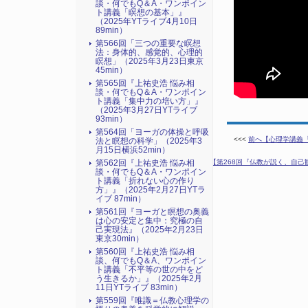
談・何でもQ＆A・ワンポイン
ト講義「瞑想の基本」』
（2025年YTライブ4月10日
89min）
第566回「三つの重要な瞑想
法：身体的、感覚的、心理的
瞑想」（2025年3月23日東京
45min）
第565回『上祐史浩 悩み相
談・何でもQ＆A・ワンポイン
ト講義「集中力の培い方」』
（2025年3月27日YTライブ
93min）
第564回「ヨーガの体操と呼吸
<<<
前へ【心理学講義『愛
法と瞑想の科学」（2025年3
月15日横浜52min）
第562回『上祐史浩 悩み相
次へ【第268回『仏教が説く、自己観
談・何でもQ＆A・ワンポイン
ト講義「折れない心の作り
方」』（2025年2月27日YTラ
イブ 87min）
第561回『ヨーガと瞑想の奥義
は心の安定と集中：究極の自
己実現法』（2025年2月23日
東京30min）
第560回『上祐史浩 悩み相
談、何でもQ＆A、ワンポイン
ト講義「不平等の世の中をど
う生きるか」』（2025年2月
11日YTライブ 83min）
第559回『唯識＝仏教心理学の