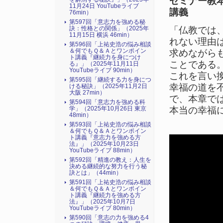
セミナー教
11月24日 YouTubeライブ
講義
76min）
第597回「意志力を強める秘
訣：性格との関係」（2025年
「仏教では
11月15日 横浜 46min）
れない理由
第596回「上祐史浩の悩み相談
＆何でもＱ＆Ａとワンポイン
求めながら
ト講義『継続力を身につけ
ことである
る』​」（2025年11月11日
YouTubeライブ 90min）
これを言い
第595回「継続する力を身につ
幸福の道を
ける秘訣」（2025年11月2日
大阪 27min）
で、本章で
第594回「意志力を強める科
学」（2025年10月26日 東京
本当の幸福
48min）
第593回「上祐史浩の悩み相談
＆何でもＱ＆Ａとワンポイン
ト講義『意志力を強める方
法』​」（2025年10月23日
YouTubeライブ 88min）
第592回「精進の教え：人生を
決める継続的な努力を行う秘
訣とは」（44min）
第591回「上祐史浩の悩み相談
＆何でもＱ＆Ａとワンポイン
ト講義『継続力を強める方
法』​」（2025年10月7日
YouTubeライブ 80min）
第590回「意志の力を強める4