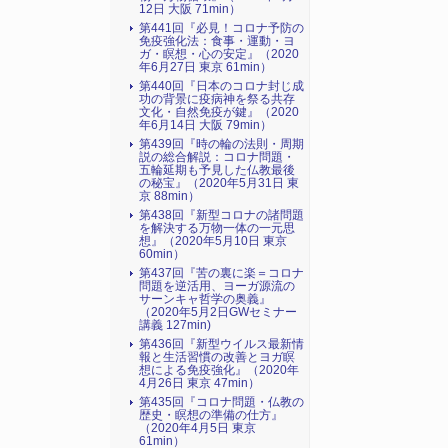
12日 大阪 71min）
第441回『必見！コロナ予防の
免疫強化法：食事・運動・ヨ
ガ・瞑想・心の安定』（2020
年6月27日 東京 61min）
第440回『日本のコロナ封じ成
功の背景に疫病神を祭る共存
文化・自然免疫が鍵』（2020
年6月14日 大阪 79min）
第439回『時の輪の法則・周期
説の総合解説：コロナ問題・
五輪延期も予見した仏教最後
の秘宝』（2020年5月31日 東
京 88min）
第438回『新型コロナの諸問題
を解決する万物一体の一元思
想』（2020年5月10日 東京
60min）
第437回『苦の裏に楽＝コロナ
問題を逆活用、ヨーガ源流の
サーンキャ哲学の奥義』
（2020年5月2日GWセミナー
講義 127min)
第436回『新型ウイルス最新情
報と生活習慣の改善とヨガ瞑
想による免疫強化』（2020年
4月26日 東京 47min）
第435回『コロナ問題・仏教の
歴史・瞑想の準備の仕方』
（2020年4月5日 東京
61min）