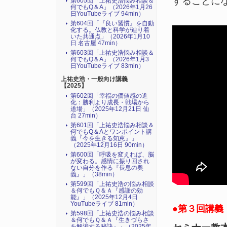
することに
第605回「上祐史浩悩み相談＆
何でもQ＆A」（2026年1月26
日YouTubeライブ 94min）
第604回「『良い習慣』を自動
化する。仏教と科学が辿り着
いた共通点」（2026年1月10
日 名古屋 47min）
第603回「上祐史浩悩み相談＆
何でもQ＆A」（2026年1月3
日YouTubeライブ 83min）
上祐史浩・一般向け講義
【2025】
第602回「幸福の価値感の進
化：勝利より成長・戦場から
道場」（2025年12月21日 仙
台 27min）
第601回「上祐史浩悩み相談＆
何でもQ＆Aとワンポイント講
義『今を生きる知恵』」
（2025年12月16日 90min）
第600回「呼吸を変えれば、脳
が変わる。感情に振り回され
ない自分を作る『長息の奥
義』」（38min）
第599回「上祐史浩の悩み相談
＆何でもＱ＆Ａ『感謝の効
能』」（2025年12月4日
YouTubeライブ 81min）
●第３回講義（2
第598回「上祐史浩の悩み相談
＆何でもＱ＆Ａ『生きづらさ
を解消する秘訣』​」（2025年