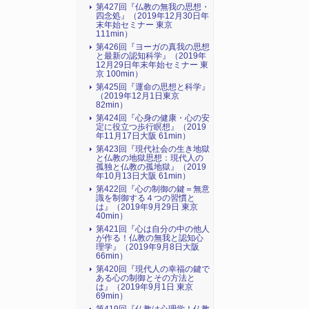
第427回『仏教の無我の思想・
四念処』（2019年12月30日年
末年始セミナー 東京
111min）
第426回『ヨーガの真我の思想
と最新の認知科学』（2019年
12月29日年末年始セミナー 東
京 100min）
第425回『運命の思想と科学』
（2019年12月1日東京
82min）
第424回『心身の健康・心の安
定に役立つ歩行瞑想』（2019
年11月17日大阪 61min）
第423回『現代社会の生き地獄
と仏教の地獄思想：現代人の
孤独と仏教の孤地獄』（2019
年10月13日大阪 61min）
第422回『心の制御の鍵＝無意
識を制御する４つの習慣と
は』（2019年9月29日 東京
40min）
第421回『心は自分の中の他人
が作る！仏教の無我と認知心
理学』（2019年9月8日大阪
66min）
第420回『現代人の幸福の鍵で
ある心の制御とその方法と
は』（2019年9月1日 東京
69min）