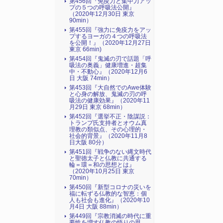
第456回『免疫力と集中力アッ
プの５つの呼吸法公開』
（2020年12月30日 東京
90min）
第455回『強力に免疫力をアッ
プするヨーガの４つの呼吸法
を公開！』（2020年12月27日
東京 66min)
第454回『鬼滅の刃で話題「呼
吸法の奥義」健康増進・超集
中・不動心』（2020年12月6
日 大阪 74min）
第453回『大自然でのAwe体験
と心身の解放、鬼滅の刃の呼
吸法の健康効果』（2020年11
月29日 東京 68min）
第452回『選挙不正・陰謀説：
トランプ氏支持者とオウム真
理教の類似点、その心理的・
社会的背景』（2020年11月8
日大阪 80分）
第451回『戦争のない縄文時代
と聖徳太子と仏教に共通する
輪＝環＝和の思想とは』
（2020年10月25日 東京
70min）
第450回『新型コロナの災いを
福に転ずる仏教的な智恵：個
人も社会も進化』（2020年10
月4日 大阪 88min）
第449回『宗教消滅の時代に重
要性を増す仏教の悟りの思