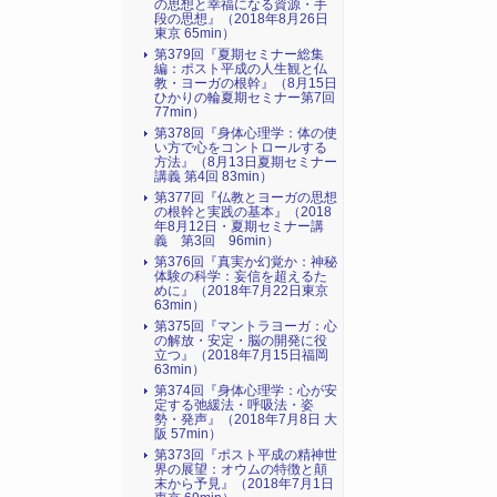
の思想と幸福になる資源・手
段の思想』（2018年8月26日
東京 65min）
第379回『夏期セミナー総集
編：ポスト平成の人生観と仏
教・ヨーガの根幹』（8月15日
ひかりの輪夏期セミナー第7回
77min）
第378回『身体心理学：体の使
い方で心をコントロールする
方法』（8月13日夏期セミナー
講義 第4回 83min）
第377回『仏教とヨーガの思想
の根幹と実践の基本』（2018
年8月12日・夏期セミナー講
義 第3回 96min）
第376回『真実か幻覚か：神秘
体験の科学：妄信を超えるた
めに』（2018年7月22日東京
63min）
第375回『マントラヨーガ：心
の解放・安定・脳の開発に役
立つ』（2018年7月15日福岡
63min）
第374回『身体心理学：心が安
定する弛緩法・呼吸法・姿
勢・発声』（2018年7月8日 大
阪 57min）
第373回『ポスト平成の精神世
界の展望：オウムの特徴と顛
末から予見』（2018年7月1日