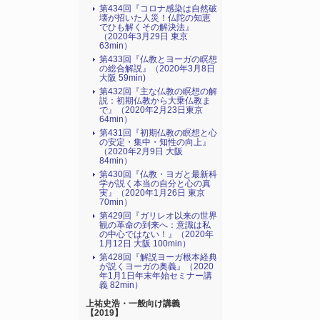
第434回『コロナ感染は自然破
壊が招いた人災！仏陀の知恵
でひも解くその解決法』
（2020年3月29日 東京
63min）
第433回『仏教とヨーガの瞑想
の総合解説』（2020年3月8日
大阪 59min)
第432回『主な仏教の瞑想の解
説：初期仏教から大乗仏教ま
で』（2020年2月23日東京
64min）
第431回『初期仏教の瞑想と心
の安定・集中・知性の向上』
（2020年2月9日 大阪
84min）
第430回『仏教・ヨガと最新科
学が説く本当の自分と心の真
実』（2020年1月26日 東京
70min）
第429回『ガリレオ以来の世界
観の革命の到来へ：意識は私
の中心ではない！』（2020年
1月12日 大阪 100min）
第428回『解説ヨーガ根本経典
が説くヨーガの奥義』（2020
年1月1日年末年始セミナー講
義 82min）
上祐史浩・一般向け講義
【2019】