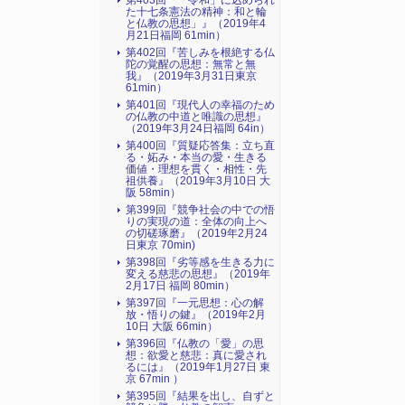
第403回『「令和」に込められ
た十七条憲法の精神：和と輪
と仏教の思想」』（2019年4
月21日福岡 61min）
第402回『苦しみを根絶する仏
陀の覚醒の思想：無常と無
我』（2019年3月31日東京
61min）
第401回『現代人の幸福のため
の仏教の中道と唯識の思想』
（2019年3月24日福岡 64in）
第400回『質疑応答集：立ち直
る・妬み・本当の愛・生きる
価値・理想を貫く・相性・先
祖供養』（2019年3月10日 大
阪 58min）
第399回『競争社会の中での悟
りの実現の道：全体の向上へ
の切磋琢磨』（2019年2月24
日東京 70min)
第398回『劣等感を生きる力に
変える慈悲の思想』（2019年
2月17日 福岡 80min）
第397回『一元思想：心の解
放・悟りの鍵』（2019年2月
10日 大阪 66min）
第396回『仏教の「愛」の思
想：欲愛と慈悲：真に愛され
るには』（2019年1月27日 東
京 67min ）
第395回『結果を出し、自ずと