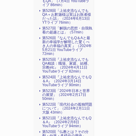
もQA」（7月4日 YouTubeラ
イブ 86min）
第528回「上祐史浩なんでも
QA＋お釈迦様は実はお医者様
だった話」（2024年6月13日
YTライブ 76min）
第527回「解脱の思想・自我執
着の超越とは」（57min）
第526回『なんでもQ＆Aと最
新の幸福学が解明した驚くべ
き人の幸福の真実 』（2024年
5月21日 YouTubeライブ
72min）
第525回『上祐史浩なんでも
QA相談：職場、家庭、結構、
宗教etc』（2024年4月11日
YouTubeライブ 82min）
第524回『上祐史浩なんでもQ
＆A』（2024年3月14日
YouTubeライブ 90min）
第523回「2024年日本と世界
の展望」（2024年2月17日
50min）
第522回「現代社会の孤独問題
について」（2024年2月11日
大阪 43min）
第521回『上祐史浩なんでもQ
＆A』（2024年2月8日
YouTubeライブ 94min）
第520回『仏教とは？その分
裂・分派・多様化の歴史』