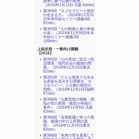
競争に勝つ仏教の智恵』
（2019年1月13日 大阪 64min)
第394回『ロゴセラピーと慈悲
の生きる力』（2018年12月31
日年末年始セミナー講義4回
97min）
第393回『心の制御と真の幸福
の道』（2018年12月30日年末
年始セミナー講義2回
109min）
上祐史浩・一般向け講義
【2018】
第392回『心の安定に役立つ生
活環境：現代社会の孤独の問
題』（2018年12月23日東京
62min）
第391回『どんな状況でも生き
る意味を見出す心理療法「ロ
ゴセラピー」と仏教の慈悲の
思想』（2018年12月16日福岡
67min)
第390回『仏教思想の精髄：煩
悩が苦の原因・慈悲が幸福の
条件』（2018年12月9日 大阪
62min）
第389回『自我意識と悟りの意
識、循環の中の上昇期の思
想』（2018年11月25日東京
62min）
第388回『未来の苦を直視して