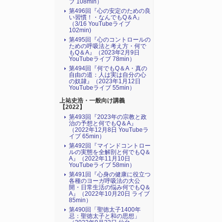
ブ 108min）
第496回『心の安定のための良
い習慣！・なんでもQ＆A』
（3/16 YouTubeライブ
102min)
第495回『心のコントロールの
ための呼吸法と考え方・何で
もQ＆A』（2023年2月9日
YouTubeライブ 78min）
第494回『何でもQ＆A・真の
自由の道：人は実は自分の心
の奴隷』（2023年1月12日
YouTubeライブ 55min）
上祐史浩・一般向け講義
【2022】
第493回『2023年の宗教と政
治の予想と何でもQ＆A』
（2022年12月8日 YouTubeラ
イブ 65min）
第492回『マインドコントロー
ルの実態を全解剖と何でもQ＆
A』（2022年11月10日
YouTubeライブ 58min）
第491回『心身の健康に役立つ
各種のヨーガ呼吸法の大公
開・日常生活の悩み何でもQ＆
A』（2022年10月20日 ライブ
85min）
第490回「聖徳太子1400年
忌：聖徳太子と和の思想」