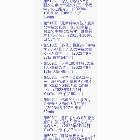
第512回『なんでもQ＆Aと、
眼から鱗の幸福の知恵「幸福
学」のご紹介』（2023年
10/19 YouTubeライブ
69min）
第511回「最新科学が説く意外
な幸福の真実：老いは幸福、
お金で幸福にならず、健康長
寿も心から」（2023年10月8
日 53min）
第510回『必見：最新の「幸福
学」が発見した人の幸福の驚
くべき真実！』（2023年9月
27日 東京 54min）
第509回「人生100年時代の新
しい幸福の道」（2023年9月
17日 大阪 49min）
第508回『何でもQ＆Aコーナ
ー、及び仏教と脳科学が説く
勝つ幸福と利他の幸福の違
い』（2023年9月14日
YouTubeライブ 90min）
第507回「仏教的な生き方は、
近未来の人類の人生哲学に」
（2023年8月27日 東京
52min）
第506回「悪口をやめる知恵と
悪口に強くなる知恵となんで
もQ＆A」（2023年8月14日
YouTubeライブ 71min）
第505回『呼吸瞑想と今ここの