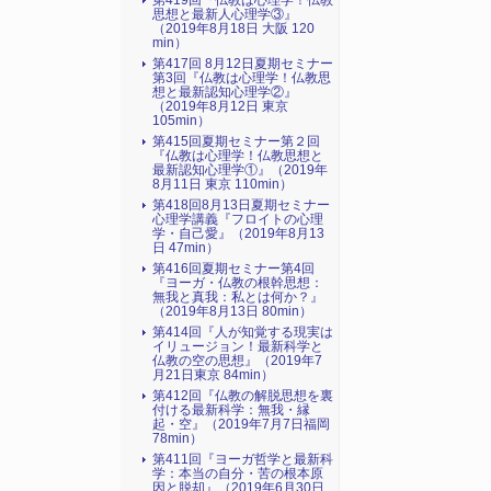
第419回『仏教は心理学！仏教
思想と最新人心理学③』
（2019年8月18日 大阪 120
min）
第417回 8月12日夏期セミナー
第3回『仏教は心理学！仏教思
想と最新認知心理学②』
（2019年8月12日 東京
105min）
第415回夏期セミナー第２回
『仏教は心理学！仏教思想と
最新認知心理学①』（2019年
8月11日 東京 110min）
第418回8月13日夏期セミナー
心理学講義『フロイトの心理
学・自己愛』（2019年8月13
日 47min）
第416回夏期セミナー第4回
『ヨーガ・仏教の根幹思想：
無我と真我：私とは何か？』
（2019年8月13日 80min）
第414回『人が知覚する現実は
イリュージョン！最新科学と
仏教の空の思想』（2019年7
月21日東京 84min）
第412回『仏教の解脱思想を裏
付ける最新科学：無我・縁
起・空』（2019年7月7日福岡
78min）
第411回『ヨーガ哲学と最新科
学：本当の自分・苦の根本原
因と脱却』（2019年6月30日