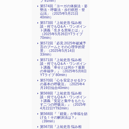
ブ 91min）
第574回「ヨーガの体操法・姿
勢法・呼吸法・歩行瞑想・登
山法」（2025年5月21日
40min）
第573回『上祐史浩 悩み相
談・何でもQ＆A・ワンポイン
ト講義「生きる意味とは」』
（2025年5月26日YTライブ
70min）
第572回「必見:2025年破滅予
言のブームとその心理学的背
景」（2025年5月14日
33min）
第571回『上祐史浩 悩み相
談・何でもQ＆A・ワンポイン
ト講義「幸せとは何か？最新
の幸福学」』（2025年5月8日
YTライブ 80min）
第570回「心を安定させる3つ
の基本の呼吸法」（2025年4
月19日仙台40min）
第569回『上祐史浩 悩み相
談・何でもQ＆A・ワンポイン
ト講義「安定と集中をもたら
す二つの呼吸法」』（2025年
4月22日YT92min）
第568回『「錯覚」が幸福を妨
げる！その解決法は？』
（39min）
第567回『上祐史浩 悩み相