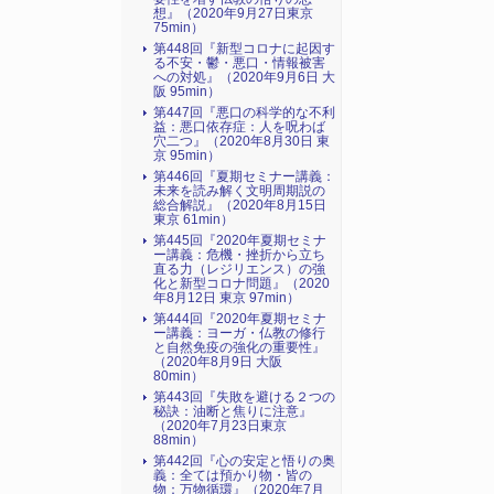
想』（2020年9月27日東京
75min）
第448回『新型コロナに起因す
る不安・鬱・悪口・情報被害
への対処』（2020年9月6日 大
阪 95min）
第447回『悪口の科学的な不利
益：悪口依存症：人を呪わば
穴二つ』（2020年8月30日 東
京 95min）
第446回『夏期セミナー講義：
未来を読み解く文明周期説の
総合解説』（2020年8月15日
東京 61min）
第445回『2020年夏期セミナ
ー講義：危機・挫折から立ち
直る力（レジリエンス）の強
化と新型コロナ問題』（2020
年8月12日 東京 97min）
第444回『2020年夏期セミナ
ー講義：ヨーガ・仏教の修行
と自然免疫の強化の重要性』
（2020年8月9日 大阪
80min）
第443回『失敗を避ける２つの
秘訣：油断と焦りに注意』
（2020年7月23日東京
88min）
第442回『心の安定と悟りの奥
義：全ては預かり物・皆の
物：万物循環』（2020年7月