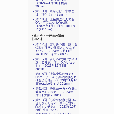
（2024年1月20日 横浜
29min）
第519回『運命とは、宗教と
は、神とは』（32min）
第518回『上祐史浩なんでも
QA・不幸になる心の癖』
（2024年1月11日YouTubeラ
イブ 67min）
上祐史浩・一般向け講義
【2023】
第517回『苦しみを乗り越える
仏教心理学の奥義と、なんで
もQA』（2023年12月14日
YouTubeライブ 74min）
第516回『苦しみに負けず乗り
越える知恵：体と心のリセッ
ト』（2023年12月3日
28min）
第515回『上祐史浩の何でも
QAコーナー＆心身の健康を助
ける歩行法』（2023年11月16
日Youtubeライブ 101min）
第514回「身体ヨーガと心身の
健康と心の安定」（2023年11
月5日 大阪 20min）
第513回『心身の健康と悟りの
境地をもたらす「ヨーガ歩行
瞑想」の解説』（2023年10月
29日 東京 40分）