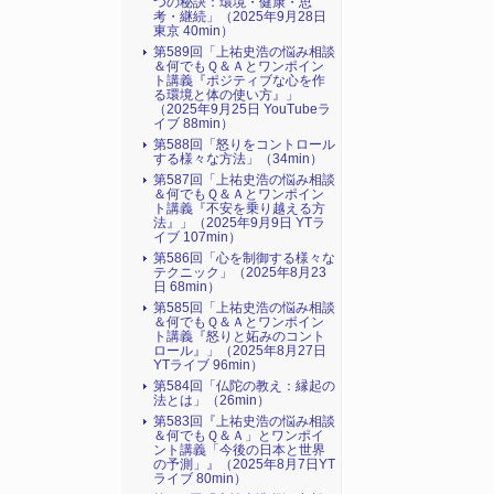
つの秘訣：環境・健康・思
考・継続」（2025年9月28日
東京 40min）
第589回「上祐史浩の悩み相談
＆何でもＱ＆Ａとワンポイン
ト講義『ポジティブな心を作
る環境と体の使い方』​」
（2025年9月25日 YouTubeラ
イブ 88min）
第588回「怒りをコントロール
する様々な方法」（34min）
第587回「上祐史浩の悩み相談
＆何でもＱ＆Ａとワンポイン
ト講義『不安を乗り越える方
法』​」（2025年9月9日 YTラ
イブ 107min）
第586回「心を制御する様々な
テクニック」（2025年8月23
日 68min）
第585回「上祐史浩の悩み相談
＆何でもＱ＆Ａとワンポイン
ト講義『怒りと妬みのコント
ロール』​」（2025年8月27日
YTライブ 96min）
第584回「仏陀の教え：縁起の
法とは」（26min）
第583回『上祐史浩の悩み相談
＆何でもＱ＆Ａ」とワンポイ
ント講義「今後の日本と世界
の予測」』（2025年8月7日YT
ライブ 80min）