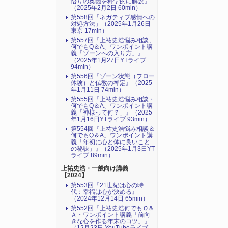
悟りの奥義を科学的に解説』
（2025年2月2日 60min）
第558回「ネガティブ感情への
対処方法」（2025年1月26日
東京 17min）
第557回『上祐史浩悩み相談、
何でもQ＆A、ワンポイント講
義「ゾーンへの入り方」』
（2025年1月27日YTライブ
94min）
第556回『ゾーン状態（フロー
体験）と仏教の禅定』（2025
年1月11日 74min）
第555回『上祐史浩悩み相談・
何でもQ＆A、ワンポイント講
義「神様って何？」』（2025
年1月16日YTライブ 93min）
第554回『上祐史浩悩み相談＆
何でもQ＆A」ワンポイント講
義「年初に心と体に良いこと
の秘訣」』（2025年1月3日YT
ライブ 89min）
上祐史浩・一般向け講義
【2024】
第553回『21世紀は心の時
代：幸福は心が決める』
（2024年12月14日 65min）
第552回『上祐史浩何でもＱ＆
Ａ・ワンポイント講義「前向
きな心を作る年末のコツ」』