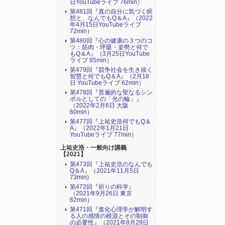
日YouTubeライブ 76min）
第481回『真の自分に気づく瞑
想と、なんでもQ＆A』（2022
年4月15日YouTubeライブ
72min）
第480回『心の健康の３つのコ
ツ：筋肉・呼吸・姿勢と何で
もQ＆A』（3月25日YouTube
ライブ 85min）
第479回『競争社会を生き抜く
智慧と何でもQ＆A』（2月18
日 YouTubeライブ 62min）
第478回『普遍的な聖なるシン
ボルとしての「光の輪」』
（2022年2月6日 大阪
60min）
第477回『上祐史浩何でもQ＆
A』（2022年1月21日
YouTubeライブ 77min）
上祐史浩・一般向け講義
【2021】
第473回『上祐史浩のなんでも
Q＆A』（2021年11月5日
73min)
第472回『祈りの科学』
（2021年9月26日 東京
62min）
第471回『進化心理学が解明す
る人の感情の根源とその制御
の必要性』（2021年8月29日