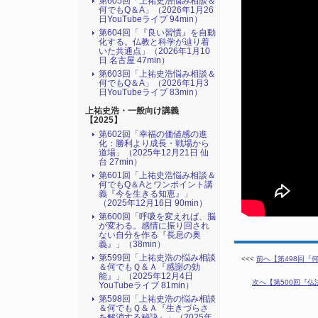
第605回「上祐史浩悩み相談＆
何でもQ＆A」（2026年1月26
日YouTubeライブ 94min）
第604回「『良い習慣』を自動
化する。仏教と科学が辿り着
いた共通点」（2026年1月10
日 名古屋 47min）
第603回「上祐史浩悩み相談＆
何でもQ＆A」（2026年1月3
日YouTubeライブ 83min）
上祐史浩・一般向け講義
【2025】
第602回「幸福の価値感の進
化：勝利より成長・戦場から
道場」（2025年12月21日 仙
台 27min）
第601回「上祐史浩悩み相談＆
何でもQ＆Aとワンポイント講
義『今を生きる知恵』」
（2025年12月16日 90min）
第600回「呼吸を変えれば、脳
が変わる。感情に振り回され
ない自分を作る『長息の奥
義』」（38min）
第599回「上祐史浩の悩み相談
<<<
前へ【第498回『何
＆何でもＱ＆Ａ『感謝の効
能』」（2025年12月4日
次へ【第500回『仏
YouTubeライブ 81min）
第598回「上祐史浩の悩み相談
＆何でもＱ＆Ａ『生きづらさ
を解消する秘訣』​」（2025年