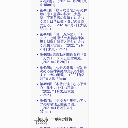
＆A講義』（2021年3月28日東
京 88min）
第461回『様々な苦悩からの解
放に導く意識の拡大（大慈
悲・宇宙意識の覚醒）に近づ
く道とは？仏教・ヨガの奥義
に迫る』（2021年3月7日 大阪
83min）
第460回『ヨーガが説く「ナー
ディ」と呼吸法の奥義自律神
経を制御し健康と悟りに近づ
く思想と実践』（2021年2月
28日 東京 76min）
第460回講義動画関係資料『ヨ
ーガのナーディと自律神経』
（2021年2月28日）
第459回『心身の健康・安定を
決める自律神経や免疫を制御
するヨガの奥義』（2021年2
月7日大阪 77min）
第458回『本番に強くなる平常
心・集中力を保つ秘訣』
（2021年1月31日東京
75min）
第457回『免疫力と集中力アッ
プの呼吸法公開第２回』
（2021年1月2日 東京
97min）
上祐史浩・一般向け講義
【2020】