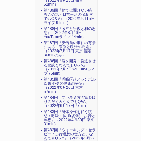
（2022年9月23日 仙台
52min）
第489回『他では聞けない統一
教会の話・日常生活の悩み何
でもQ＆A』（2022年9月15日
ライブ 91min） ...
第488回『政治と宗教と和の思
想』（2022年8月16日
YouTubeライブ 44min）
第487回『安倍氏の事件の背景
にある・宗教と政治の問題』
（2022年7月17日 東京 冒頭
30minのみ）
第486回『脳を開発・発達させ
る秘訣となんでもQ＆A』
（2022年7月7日YouTubeライ
ブ 75min)
第485回『呼吸瞑想とシンボル
瞑想:心身の健康の秘訣』
（2022年6月26日 東京
57min）
第484回「悪い考え方の癖を取
りのぞく＆なんでもQ&A」
（2022年6月17日 77min）
第483回『身体操作を伴う瞑
想：呼吸・体操(姿勢)・歩行と
瞑想』（2022年4月30日 東京
31min)
第482回『ウォーキング・セラ
ピー：歩行瞑想の仕方と、な
んでもQ＆A』（2022年5月27