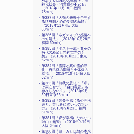
対処する仏陀の人生哲学：高
齢化社会・消費税の不安も』
（2018年11月18日 福岡
75min）
第387回『人類の未来を予見す
る諸思想と心の制御の精髄』
（2018年11月4日 大阪
68min）
第386回『ネガティブな感情へ
の対処法』（2018年10月28日
福岡 60min）
第385回『ポスト平成＝変革の
時代の経済と精神世界の予
想』（2018年10月21日東京
52min）
第384回『霊障と真の霊的浄
化、自己愛の問題と全体愛の
幸福』（2018年10月14日大阪
62min）
第383回『無我の思想：「私」
は実在せず、「自由意思」も
存在しない？』（2018年9月
30日東京63min)
第382回『苦楽を感じる心理構
造と、苦しみに強い心の培い
方』（2018年9月23日 福岡
61min）
第381回『皆が幸福になれない
理由：無智』（2018年9月9日
大阪 64min）
第380回『ヨーガと仏教の本来