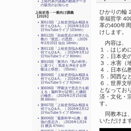
上祐代表の講義の動画データ
の販売のお知らせ
ひかりの輪 
上祐史浩・一般向け講義
【2026】
幸福哲学 4
第613回「上祐史浩悩み相談＆
革の400
何でもQ＆A」（ 2026年3月23
日YouTubeライブ 103min）
けします。
第612回「自由意志の科学と仏
教の『慈悲』の思想」（2026
内容は、
年3月20日 仙台 18min）
１．はじめ
第611回「上祐史浩悩み相談＆
何でもQ＆A」（ 2026年3月12
２．日本史の
日YouTubeライブ 80min）
第610回「東洋の『気の科学』
３．水害（地
に基づく：気道を浄化する呼
４．日本仏教
吸法と瞑想」（55min）
第609回「上祐史浩悩み相談＆
５．関西な
何でもQ＆A」（ 2026年2月26
６．世界文明
日YouTubeライブ 82min）
第608回「呼吸法で意志力を鍛
となってお
える：脳科学が証明した継続
済・文化・
の極意」（2026年2月15日福
岡 88min）
す。
第607回「上祐史浩悩み相談＆
何でもQ＆A」（ 2026年2月12
日YouTubeライブ 85min）
同教本は、
第606回「最新科学×仏教：最
いただけま
強の意志力」（2026年1月24
日 横浜 47min）