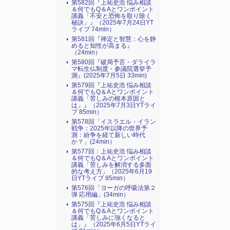
第582回『上祐史浩 悩み相談
＆何でもQ＆Aとワンポイント
講義「不安と恐怖を取り除く
秘訣」』（2025年7月24日YT
ライブ 74min）
第581回『禅定と智慧：心を静
めると知性が高まる』
（24min）
第580回『破局予言・ダライラ
マ転生仏制度・参議院選挙予
測』(2025年7月5日 33min)
第579回『上祐史浩 悩み相談
＆何でもQ＆Aとワンポイント
講義「苦しみの根本原因と
は」』（2025年7月3日YTライ
ブ 85min）
第578回「イスラエル・イラン
戦争：2025年以降の世界予
測：紛争を経て新しい時代
か？」(24min）
第577回：上祐史浩 悩み相談
＆何でもQ＆Aとワンポイント
講義「苦しみを解消する多面
的な考え方」（2025年6月19
日YTライブ 85min）
第576回「ヨーガの呼吸法第２
弾 応用編」(34min）
第575回『上祐史浩 悩み相談
＆何でもQ＆Aとワンポイント
講義「苦しみに強くなると
は」』（2025年6月5日YTライ