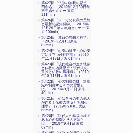
第427回『仏教の無我の思想・
四念処』（2019年12月30日年
末年始セミナー 東京
111min）
第426回『ヨーガの真我の思想
と最新の認知科学』（2019年
12月29日年末年始セミナー 東
京 100min）
第425回『運命の思想と科学』
（2019年12月1日東京
82min）
第424回『心身の健康・心の安
定に役立つ歩行瞑想』（2019
年11月17日大阪 61min）
第423回『現代社会の生き地獄
と仏教の地獄思想：現代人の
孤独と仏教の孤地獄』（2019
年10月13日大阪 61min）
第422回『心の制御の鍵＝無意
識を制御する４つの習慣と
は』（2019年9月29日 東京
40min）
第421回『心は自分の中の他人
が作る！仏教の無我と認知心
理学』（2019年9月8日大阪
66min）
第420回『現代人の幸福の鍵で
ある心の制御とその方法と
は』（2019年9月1日 東京
69min）