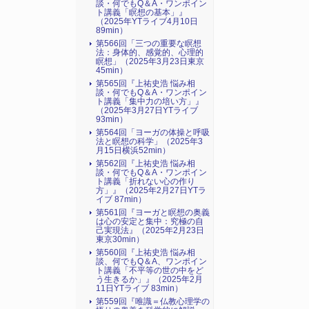
談・何でもQ＆A・ワンポイン
ト講義「瞑想の基本」』
（2025年YTライブ4月10日
89min）
第566回「三つの重要な瞑想
法：身体的、感覚的、心理的
瞑想」（2025年3月23日東京
45min）
第565回『上祐史浩 悩み相
談・何でもQ＆A・ワンポイン
ト講義「集中力の培い方」』
（2025年3月27日YTライブ
93min）
第564回「ヨーガの体操と呼吸
法と瞑想の科学」（2025年3
月15日横浜52min）
第562回『上祐史浩 悩み相
談・何でもQ＆A・ワンポイン
ト講義「折れない心の作り
方」』（2025年2月27日YTラ
イブ 87min）
第561回『ヨーガと瞑想の奥義
は心の安定と集中：究極の自
己実現法』（2025年2月23日
東京30min）
第560回『上祐史浩 悩み相
談、何でもQ＆A、ワンポイン
ト講義「不平等の世の中をど
う生きるか」』（2025年2月
11日YTライブ 83min）
第559回『唯識＝仏教心理学の