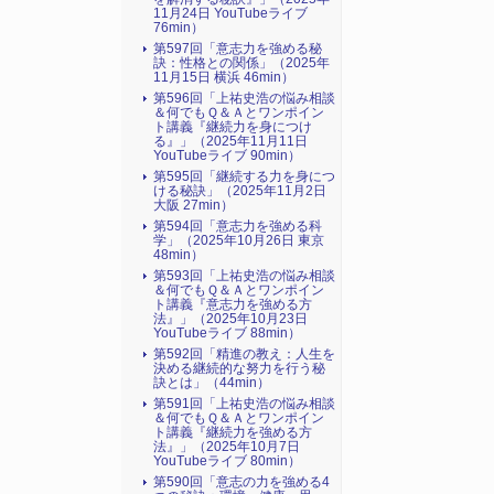
11月24日 YouTubeライブ
76min）
第597回「意志力を強める秘
訣：性格との関係」（2025年
11月15日 横浜 46min）
第596回「上祐史浩の悩み相談
＆何でもＱ＆Ａとワンポイン
ト講義『継続力を身につけ
る』​」（2025年11月11日
YouTubeライブ 90min）
第595回「継続する力を身につ
ける秘訣」（2025年11月2日
大阪 27min）
第594回「意志力を強める科
学」（2025年10月26日 東京
48min）
第593回「上祐史浩の悩み相談
＆何でもＱ＆Ａとワンポイン
ト講義『意志力を強める方
法』​」（2025年10月23日
YouTubeライブ 88min）
第592回「精進の教え：人生を
決める継続的な努力を行う秘
訣とは」（44min）
第591回「上祐史浩の悩み相談
＆何でもＱ＆Ａとワンポイン
ト講義『継続力を強める方
法』​」（2025年10月7日
YouTubeライブ 80min）
第590回「意志の力を強める4