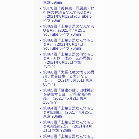
東京 69min）
第470回『孤独感・罪悪感・挫
折感の解消＆なんでもQ＆A』
（2021年8月12日YouTubeラ
イブ 90mi）
第469回『上祐史浩のなんでも
Q＆A』（2021年7月25日
YouTubeライブ 70min）
第468回『上祐史浩なんでもQ
＆A』（2021年6月27日
YouTubeライブ 76min）
第467回『上祐史浩の何でもQ
＆A・万物一体の一元の思想』
（2021年6月13日 大阪
75min）
第466回『大乗仏教の悟りの思
想：世界は生ける大いなる
仏」』（2021年5月30日 東京
65min)
第465回『健康の鍵：自律神経
を制御するヨーガ呼吸法の奥
義』（2021年5月2日 東京
130min）
第464回『上祐史浩なんでもQ
＆A第3回』（2021年4月25日
東京 90min）
第463回『上祐史浩なんでもQ
＆A講義第2回』（2021年4月
11日 大阪 92min）
第462回『上祐史浩なんでもQ