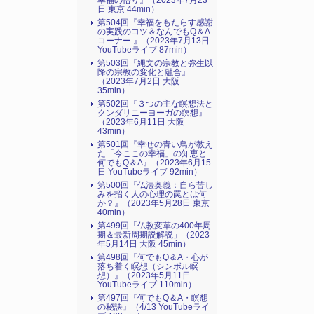
幸福の悟り』（2023年7月23
日 東京 44min）
第504回『幸福をもたらす感謝
の実践のコツ＆なんでもQ＆A
コーナー 』（2023年7月13日
YouTubeライブ 87min）
第503回『縄文の宗教と弥生以
降の宗教の変化と融合』
（2023年7月2日 大阪
35min）
第502回『３つの主な瞑想法と
クンダリニーヨーガの瞑想』
（2023年6月11日 大阪
43min）
第501回『幸せの青い鳥が教え
た「今ここの幸福」の知恵と
何でもQ＆A』（2023年6月15
日 YouTubeライブ 92min）
第500回『仏法奥義：自ら苦し
みを招く人の心理の罠とは何
か？』（2023年5月28日 東京
40min）
第499回「仏教変革の400年周
期＆最新周期説解説」（2023
年5月14日 大阪 45min）
第498回『何でもQ＆A・心が
落ち着く瞑想（シンボル瞑
想）』（2023年5月11日
YouTubeライブ 110min）
第497回『何でもQ＆A・瞑想
の秘訣』（4/13 YouTubeライ