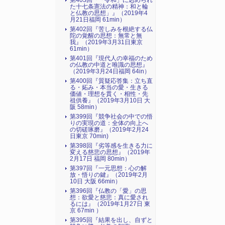
第403回『「令和」に込められ
た十七条憲法の精神：和と輪
と仏教の思想」』（2019年4
月21日福岡 61min）
第402回『苦しみを根絶する仏
陀の覚醒の思想：無常と無
我』（2019年3月31日東京
61min）
第401回『現代人の幸福のため
の仏教の中道と唯識の思想』
（2019年3月24日福岡 64in）
第400回『質疑応答集：立ち直
る・妬み・本当の愛・生きる
価値・理想を貫く・相性・先
祖供養』（2019年3月10日 大
阪 58min）
第399回『競争社会の中での悟
りの実現の道：全体の向上へ
の切磋琢磨』（2019年2月24
日東京 70min)
第398回『劣等感を生きる力に
変える慈悲の思想』（2019年
2月17日 福岡 80min）
第397回『一元思想：心の解
放・悟りの鍵』（2019年2月
10日 大阪 66min）
第396回『仏教の「愛」の思
想：欲愛と慈悲：真に愛され
るには』（2019年1月27日 東
京 67min ）
第395回『結果を出し、自ずと