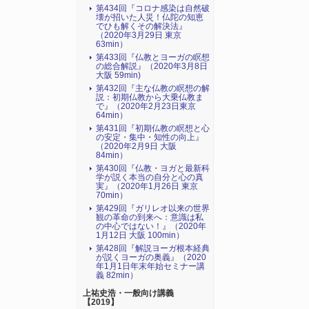
第434回『コロナ感染は自然破
壊が招いた人災！仏陀の知恵
でひも解くその解決法』
（2020年3月29日 東京
63min）
第433回『仏教とヨーガの瞑想
の総合解説』（2020年3月8日
大阪 59min)
第432回『主な仏教の瞑想の解
説：初期仏教から大乗仏教ま
で』（2020年2月23日東京
64min）
第431回『初期仏教の瞑想と心
の安定・集中・知性の向上』
（2020年2月9日 大阪
84min）
第430回『仏教・ヨガと最新科
学が説く本当の自分と心の真
実』（2020年1月26日 東京
70min）
第429回『ガリレオ以来の世界
観の革命の到来へ：意識は私
の中心ではない！』（2020年
1月12日 大阪 100min）
第428回『解説ヨーガ根本経典
が説くヨーガの奥義』（2020
年1月1日年末年始セミナー講
義 82min）
上祐史浩・一般向け講義
【2019】