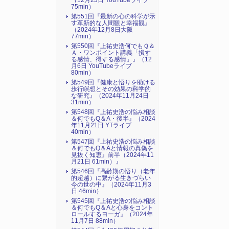
（12月23日 YouTubeライブ
75min）
第551回『最新の心の科学が示
す革新的な人間観と幸福観』
（2024年12月8日大阪
77min）
第550回『上祐史浩何でもＱ＆
Ａ・ワンポイント講義「損す
る感情、得する感情」』（12
月6日 YouTubeライブ
80min）
第549回『健康と悟りを助ける
歩行瞑想とその効果の科学的
な研究』（2024年11月24日
31min）
第548回『上祐史浩の悩み相談
＆何でもQ＆A・後半』（2024
年11月21日 YTライブ
40min）
第547回『上祐史浩の悩み相談
＆何でもQ＆Aと情報の真偽を
見抜く知恵』前半（2024年11
月21日 61min）』
第546回『高齢期の悟り（老年
的超越）に繋がる生きづらい
今の世の中』（2024年11月3
日 46min）
第545回『上祐史浩の悩み相談
＆何でもQ＆Aと心身をコント
ロールするヨーガ』（2024年
11月7日 88min）