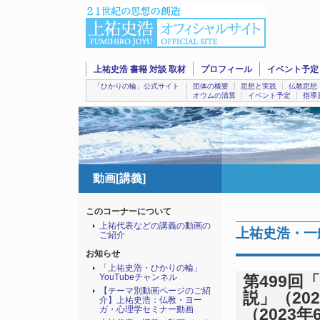
上祐史浩 書籍 対談 取材
プロフィール
イベント予定
「ひかりの輪」公式サイト
団体の概要
思想と実践
仏教思想
オウムの清算
イベント予定
指導
動画[講義]
このコーナーについて
上祐代表などの講義の動画の
上祐史浩・一
ご紹介
お知らせ
「上祐史浩・ひかりの輪」
YouTubeチャンネル
第499回
【テーマ別動画ページのご紹
説」（202
介】上祐史浩：仏教・ヨー
ガ・心理学セミナー動画
（2023年