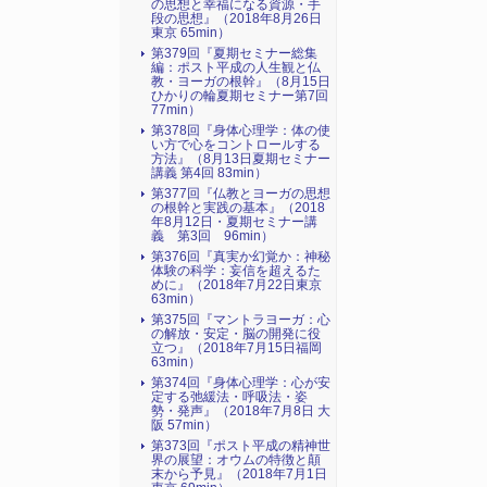
の思想と幸福になる資源・手
段の思想』（2018年8月26日
東京 65min）
第379回『夏期セミナー総集
編：ポスト平成の人生観と仏
教・ヨーガの根幹』（8月15日
ひかりの輪夏期セミナー第7回
77min）
第378回『身体心理学：体の使
い方で心をコントロールする
方法』（8月13日夏期セミナー
講義 第4回 83min）
第377回『仏教とヨーガの思想
の根幹と実践の基本』（2018
年8月12日・夏期セミナー講
義 第3回 96min）
第376回『真実か幻覚か：神秘
体験の科学：妄信を超えるた
めに』（2018年7月22日東京
63min）
第375回『マントラヨーガ：心
の解放・安定・脳の開発に役
立つ』（2018年7月15日福岡
63min）
第374回『身体心理学：心が安
定する弛緩法・呼吸法・姿
勢・発声』（2018年7月8日 大
阪 57min）
第373回『ポスト平成の精神世
界の展望：オウムの特徴と顛
末から予見』（2018年7月1日