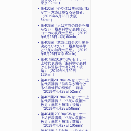
東京 92min）
第410回『心や体は無意識が動
かす＝意識は単なる傍観者』
（2019年6月23日 大阪
64min）
第409回『人は本当の自分を知
らない！最新科学が裏付けた
ヨーガの真我の思想』（2019
年6月16日 福岡 60min）
第408回『意識は自分の行動を
決めていない！：最新脳科学
と仏陀の無我の思想』（2019
年5月26日東京 60min)
第407回2019年GW セミナー
上祐代表講義『脳科学が裏付
ける仏道修行の有効性：後
編』（2019年4月29日
129min）
第406回2019年GWセミナー上
祐代表講義「脳科学が裏付け
る仏道修行の有効性：前編」
（2019年4月28日 52min）
第405回2019年GWセミナー上
祐代表講義「「仏陀の覚醒の
教え：無常と無我：後編」
（2019年4月28日58min）
第404回 2019年GWセミナー
上祐代表講義「仏陀の覚醒の
教え：無常と無我：前編」
（2019年4月27日 105min）