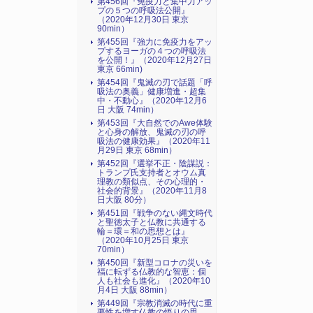
第456回『免疫力と集中力アッ
プの５つの呼吸法公開』
（2020年12月30日 東京
90min）
第455回『強力に免疫力をアッ
プするヨーガの４つの呼吸法
を公開！』（2020年12月27日
東京 66min)
第454回『鬼滅の刃で話題「呼
吸法の奥義」健康増進・超集
中・不動心』（2020年12月6
日 大阪 74min）
第453回『大自然でのAwe体験
と心身の解放、鬼滅の刃の呼
吸法の健康効果』（2020年11
月29日 東京 68min）
第452回『選挙不正・陰謀説：
トランプ氏支持者とオウム真
理教の類似点、その心理的・
社会的背景』（2020年11月8
日大阪 80分）
第451回『戦争のない縄文時代
と聖徳太子と仏教に共通する
輪＝環＝和の思想とは』
（2020年10月25日 東京
70min）
第450回『新型コロナの災いを
福に転ずる仏教的な智恵：個
人も社会も進化』（2020年10
月4日 大阪 88min）
第449回『宗教消滅の時代に重
要性を増す仏教の悟りの思