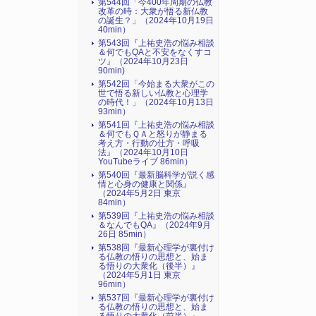
第544回「今400年周期の仏教
改革の時：大衆が悟る新仏教
の誕生？」（2024年10月19日
40min）
第543回『上祐史浩の悩み相談
＆何でもQAと不安をなくすコ
ツ』（2024年10月23日
90min)
第542回「今始まる大衆がこの
世で悟る新しい仏教と心理学
の時代！」（2024年10月13日
93min）
第541回『上祐史浩の悩み相談
＆何でもＱＡと怒りが静まる
考え方・行動の仕方・呼吸
法』（2024年10月10日
YouTubeライブ 86min）
第540回『最新脳科学が説く感
情と心身の健康と関係』
（2024年5月2日 東京
84min）
第539回『上祐史浩の悩み相談
＆なんでもQA』（2024年9月
26日 85min）
第538回『最新心理学が裏付け
る仏教の悟りの思想と、始ま
る悟りの大衆化（後半）』
（2024年5月1日 東京
96min）
第537回『最新心理学が裏付け
る仏教の悟りの思想と、始ま