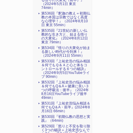
る悟りの大衆化（前半）』
（2024年5月1日 東京
74min）
第536回『釈迦の教え＝初期仏
教の本質は宗教ではなく高度
な心理学！』（2024年8月10
日 東京 55min）
第535回『21世紀の新しい仏
教的な生き方と、始まる悟り
の大衆化』（2024年8月12日
東京 79min）
第534回『悟りの大衆化が始ま
る新しい時代が今到来！』
（2024年9月11日 55min）
第533回『上祐史浩の悩み相談
＆何でもＱ＆Ａと心と体をコ
ントロールする６つの秘訣』
（2024年9月5日YouTubeライ
ブ 90min）
第532回『上祐史浩の悩み相談
＆何でもQ＆A＋健康に良い３
つの呼吸法：後半』（2024年
8月16日YouTubeライブ後半
49min）
第531回『上祐史浩悩み相談＆
何でもQ＆A・前半』(2024年8
月16日 66min）
第530回『初期仏教の思想と実
践』（64min)
第529回「怒りと不安を取り除
く3つの秘訣＋上祐史浩なんで