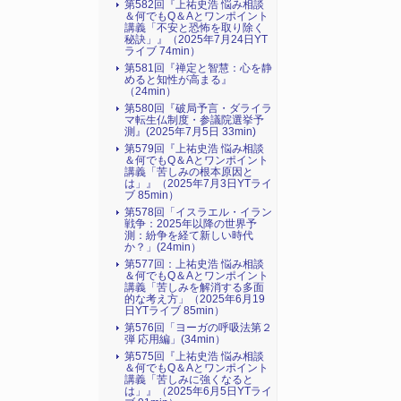
第582回『上祐史浩 悩み相談
＆何でもQ＆Aとワンポイント
講義「不安と恐怖を取り除く
秘訣」』（2025年7月24日YT
ライブ 74min）
第581回『禅定と智慧：心を静
めると知性が高まる』
（24min）
第580回『破局予言・ダライラ
マ転生仏制度・参議院選挙予
測』(2025年7月5日 33min)
第579回『上祐史浩 悩み相談
＆何でもQ＆Aとワンポイント
講義「苦しみの根本原因と
は」』（2025年7月3日YTライ
ブ 85min）
第578回「イスラエル・イラン
戦争：2025年以降の世界予
測：紛争を経て新しい時代
か？」(24min）
第577回：上祐史浩 悩み相談
＆何でもQ＆Aとワンポイント
講義「苦しみを解消する多面
的な考え方」（2025年6月19
日YTライブ 85min）
第576回「ヨーガの呼吸法第２
弾 応用編」(34min）
第575回『上祐史浩 悩み相談
＆何でもQ＆Aとワンポイント
講義「苦しみに強くなると
は」』（2025年6月5日YTライ