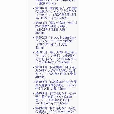
幸福の悟り』（2023年7月23
日 東京 44min）
第504回『幸福をもたらす感謝
の実践のコツ＆なんでもQ＆A
コーナー 』（2023年7月13日
YouTubeライブ 87min）
第503回『縄文の宗教と弥生以
降の宗教の変化と融合』
（2023年7月2日 大阪
35min）
第502回『３つの主な瞑想法と
クンダリニーヨーガの瞑想』
（2023年6月11日 大阪
43min）
第501回『幸せの青い鳥が教え
た「今ここの幸福」の知恵と
何でもQ＆A』（2023年6月15
日 YouTubeライブ 92min）
第500回『仏法奥義：自ら苦し
みを招く人の心理の罠とは何
か？』（2023年5月28日 東京
40min）
第499回「仏教変革の400年周
期＆最新周期説解説」（2023
年5月14日 大阪 45min）
第498回『何でもQ＆A・心が
落ち着く瞑想（シンボル瞑
想）』（2023年5月11日
YouTubeライブ 110min）
第497回『何でもQ＆A・瞑想
の秘訣』（4/13 YouTubeライ