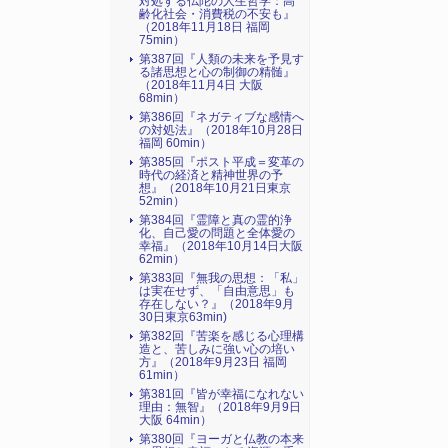
対処する仏陀の人生哲学：高
齢化社会・消費税の不安も』
（2018年11月18日 福岡
75min）
第387回『人類の未来を予見す
る諸思想と心の制御の精髄』
（2018年11月4日 大阪
68min）
第386回『ネガティブな感情へ
の対処法』（2018年10月28日
福岡 60min）
第385回『ポスト平成＝変革の
時代の経済と精神世界の予
想』（2018年10月21日東京
52min）
第384回『霊障と真の霊的浄
化、自己愛の問題と全体愛の
幸福』（2018年10月14日大阪
62min）
第383回『無我の思想：「私」
は実在せず、「自由意思」も
存在しない？』（2018年9月
30日東京63min)
第382回『苦楽を感じる心理構
造と、苦しみに強い心の培い
方』（2018年9月23日 福岡
61min）
第381回『皆が幸福になれない
理由：無智』（2018年9月9日
大阪 64min）
第380回『ヨーガと仏教の本来