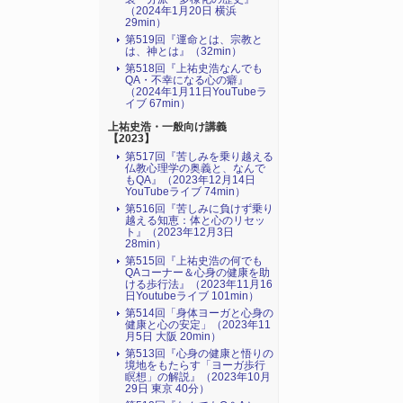
（2024年1月20日 横浜
29min）
第519回『運命とは、宗教と
は、神とは』（32min）
第518回『上祐史浩なんでも
QA・不幸になる心の癖』
（2024年1月11日YouTubeラ
イブ 67min）
上祐史浩・一般向け講義
【2023】
第517回『苦しみを乗り越える
仏教心理学の奥義と、なんで
もQA』（2023年12月14日
YouTubeライブ 74min）
第516回『苦しみに負けず乗り
越える知恵：体と心のリセッ
ト』（2023年12月3日
28min）
第515回『上祐史浩の何でも
QAコーナー＆心身の健康を助
ける歩行法』（2023年11月16
日Youtubeライブ 101min）
第514回「身体ヨーガと心身の
健康と心の安定」（2023年11
月5日 大阪 20min）
第513回『心身の健康と悟りの
境地をもたらす「ヨーガ歩行
瞑想」の解説』（2023年10月
29日 東京 40分）