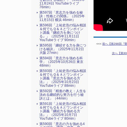
11月24日 YouTubeライブ
76min）
第597回「意志力を強める秘
訣：性格との関係」（2025年
11月15日 横浜 46min）
第596回「上祐史浩の悩み相談
＆何でもＱ＆Ａとワンポイン
ト講義『継続力を身につけ
る』​」（2025年11月11日
YouTubeライブ 90min）
<<<
前へ【第298回『聖
第595回「継続する力を身につ
ける秘訣」（2025年11月2日
大阪 27min）
次へ【第30
第594回「意志力を強める科
学」（2025年10月26日 東京
48min）
第593回「上祐史浩の悩み相談
＆何でもＱ＆Ａとワンポイン
ト講義『意志力を強める方
法』​」（2025年10月23日
YouTubeライブ 88min）
第592回「精進の教え：人生を
決める継続的な努力を行う秘
訣とは」（44min）
第591回「上祐史浩の悩み相談
＆何でもＱ＆Ａとワンポイン
ト講義『継続力を強める方
法』​」（2025年10月7日
YouTubeライブ 80min）
第590回「意志の力を強める4