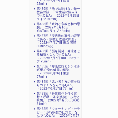
（2022年9月23日 仙台
52min）
第489回『他では聞けない統一
教会の話・日常生活の悩み何
でもQ＆A』（2022年9月15日
ライブ 91min） ...
第488回『政治と宗教と和の思
想』（2022年8月16日
YouTubeライブ 44min）
第487回『安倍氏の事件の背景
にある・宗教と政治の問題』
（2022年7月17日 東京 冒頭
30minのみ）
第486回『脳を開発・発達させ
る秘訣となんでもQ＆A』
（2022年7月7日YouTubeライ
ブ 75min)
第485回『呼吸瞑想とシンボル
瞑想:心身の健康の秘訣』
（2022年6月26日 東京
57min）
第484回「悪い考え方の癖を取
りのぞく＆なんでもQ&A」
（2022年6月17日 77min）
第483回『身体操作を伴う瞑
想：呼吸・体操(姿勢)・歩行と
瞑想』（2022年4月30日 東京
31min)
第482回『ウォーキング・セラ
ピー：歩行瞑想の仕方と、な
んでもQ＆A』（2022年5月27