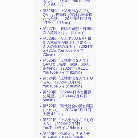
もQA」（7月4日 YouTubeラ
イブ 86min）
第528回「上祐史浩なんでも
QA＋お釈迦様は実はお医者様
だった話」（2024年6月13日
YTライブ 76min）
第527回「解脱の思想・自我執
着の超越とは」（57min）
第526回『なんでもQ＆Aと最
新の幸福学が解明した驚くべ
き人の幸福の真実 』（2024年
5月21日 YouTubeライブ
72min）
第525回『上祐史浩なんでも
QA相談：職場、家庭、結構、
宗教etc』（2024年4月11日
YouTubeライブ 82min）
第524回『上祐史浩なんでもQ
＆A』（2024年3月14日
YouTubeライブ 90min）
第523回「2024年日本と世界
の展望」（2024年2月17日
50min）
第522回「現代社会の孤独問題
について」（2024年2月11日
大阪 43min）
第521回『上祐史浩なんでもQ
＆A』（2024年2月8日
YouTubeライブ 94min）
第520回『仏教とは？その分
裂・分派・多様化の歴史』