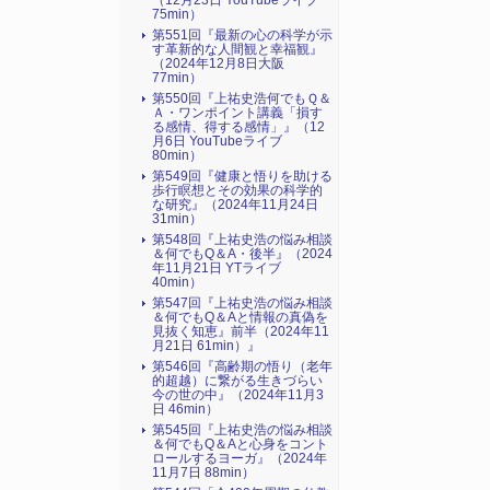
（12月23日 YouTubeライブ
75min）
第551回『最新の心の科学が示
す革新的な人間観と幸福観』
（2024年12月8日大阪
77min）
第550回『上祐史浩何でもＱ＆
Ａ・ワンポイント講義「損す
る感情、得する感情」』（12
月6日 YouTubeライブ
80min）
第549回『健康と悟りを助ける
歩行瞑想とその効果の科学的
な研究』（2024年11月24日
31min）
第548回『上祐史浩の悩み相談
＆何でもQ＆A・後半』（2024
年11月21日 YTライブ
40min）
第547回『上祐史浩の悩み相談
＆何でもQ＆Aと情報の真偽を
見抜く知恵』前半（2024年11
月21日 61min）』
第546回『高齢期の悟り（老年
的超越）に繋がる生きづらい
今の世の中』（2024年11月3
日 46min）
第545回『上祐史浩の悩み相談
＆何でもQ＆Aと心身をコント
ロールするヨーガ』（2024年
11月7日 88min）