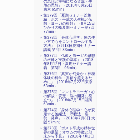
の思想と幸福になる資源・手
段の思想』（2018年8月26日
東京 65min）
第379回『夏期セミナー総集
編：ポスト平成の人生観と仏
教・ヨーガの根幹』（8月15日
ひかりの輪夏期セミナー第7回
77min）
第378回『身体心理学：体の使
い方で心をコントロールする
方法』（8月13日夏期セミナー
講義 第4回 83min）
第377回『仏教とヨーガの思想
の根幹と実践の基本』（2018
年8月12日・夏期セミナー講
義 第3回 96min）
第376回『真実か幻覚か：神秘
体験の科学：妄信を超えるた
めに』（2018年7月22日東京
63min）
第375回『マントラヨーガ：心
の解放・安定・脳の開発に役
立つ』（2018年7月15日福岡
63min）
第374回『身体心理学：心が安
定する弛緩法・呼吸法・姿
勢・発声』（2018年7月8日 大
阪 57min）
第373回『ポスト平成の精神世
界の展望：オウムの特徴と顛
末から予見』（2018年7月1日