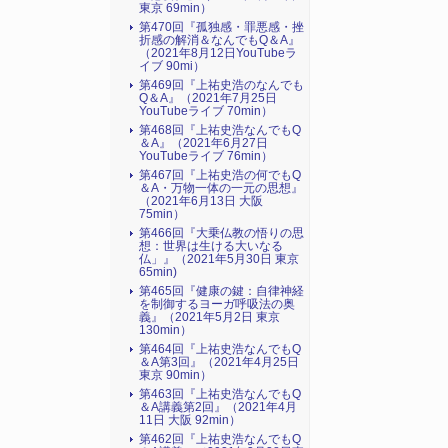
東京 69min）
第470回『孤独感・罪悪感・挫
折感の解消＆なんでもQ＆A』
（2021年8月12日YouTubeラ
イブ 90mi）
第469回『上祐史浩のなんでも
Q＆A』（2021年7月25日
YouTubeライブ 70min）
第468回『上祐史浩なんでもQ
＆A』（2021年6月27日
YouTubeライブ 76min）
第467回『上祐史浩の何でもQ
＆A・万物一体の一元の思想』
（2021年6月13日 大阪
75min）
第466回『大乗仏教の悟りの思
想：世界は生ける大いなる
仏」』（2021年5月30日 東京
65min)
第465回『健康の鍵：自律神経
を制御するヨーガ呼吸法の奥
義』（2021年5月2日 東京
130min）
第464回『上祐史浩なんでもQ
＆A第3回』（2021年4月25日
東京 90min）
第463回『上祐史浩なんでもQ
＆A講義第2回』（2021年4月
11日 大阪 92min）
第462回『上祐史浩なんでもQ