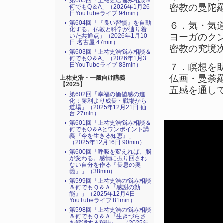
第605回「上祐史浩悩み相談＆
密教の曼陀
何でもQ＆A」（2026年1月26
日YouTubeライブ 94min）
第604回「『良い習慣』を自動
６．気・気
化する。仏教と科学が辿り着
ヨーガのク
いた共通点」（2026年1月10
日 名古屋 47min）
密教の究境
第603回「上祐史浩悩み相談＆
何でもQ＆A」（2026年1月3
日YouTubeライブ 83min）
７．瞑想を
仏画・曼荼
上祐史浩・一般向け講義
【2025】
五感を通し
第602回「幸福の価値感の進
化：勝利より成長・戦場から
道場」（2025年12月21日 仙
台 27min）
第601回「上祐史浩悩み相談＆
何でもQ＆Aとワンポイント講
義『今を生きる知恵』」
（2025年12月16日 90min）
第600回「呼吸を変えれば、脳
が変わる。感情に振り回され
ない自分を作る『長息の奥
義』」（38min）
第599回「上祐史浩の悩み相談
＆何でもＱ＆Ａ『感謝の効
能』」（2025年12月4日
YouTubeライブ 81min）
第598回「上祐史浩の悩み相談
＆何でもＱ＆Ａ『生きづらさ
を解消する秘訣』​」（2025年