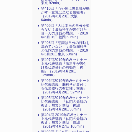
東京 92min）
第410回『心や体は無意識が動
かす＝意識は単なる傍観者』
（2019年6月23日 大阪
64min）
第409回『人は本当の自分を知
らない！最新科学が裏付けた
ヨーガの真我の思想』（2019
年6月16日 福岡 60min）
第408回『意識は自分の行動を
決めていない！：最新脳科学
と仏陀の無我の思想』（2019
年5月26日東京 60min)
第407回2019年GW セミナー
上祐代表講義『脳科学が裏付
ける仏道修行の有効性：後
編』（2019年4月29日
129min）
第406回2019年GWセミナー上
祐代表講義「脳科学が裏付け
る仏道修行の有効性：前編」
（2019年4月28日 52min）
第405回2019年GWセミナー上
祐代表講義「「仏陀の覚醒の
教え：無常と無我：後編」
（2019年4月28日58min）
第404回 2019年GWセミナー
上祐代表講義「仏陀の覚醒の
教え：無常と無我：前編」
（2019年4月27日 105min）