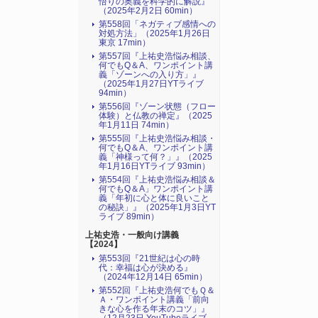
悟りの奥義を科学的に解説』
（2025年2月2日 60min）
第558回「ネガティブ感情への
対処方法」（2025年1月26日
東京 17min）
第557回『上祐史浩悩み相談、
何でもQ＆A、ワンポイント講
義「ゾーンへの入り方」』
（2025年1月27日YTライブ
94min）
第556回『ゾーン状態（フロー
体験）と仏教の禅定』（2025
年1月11日 74min）
第555回『上祐史浩悩み相談・
何でもQ＆A、ワンポイント講
義「神様って何？」』（2025
年1月16日YTライブ 93min）
第554回『上祐史浩悩み相談＆
何でもQ＆A」ワンポイント講
義「年初に心と体に良いこと
の秘訣」』（2025年1月3日YT
ライブ 89min）
上祐史浩・一般向け講義
【2024】
第553回『21世紀は心の時
代：幸福は心が決める』
（2024年12月14日 65min）
第552回『上祐史浩何でもＱ＆
Ａ・ワンポイント講義「前向
きな心を作る年末のコツ」』