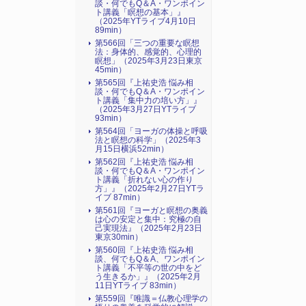
談・何でもQ＆A・ワンポイン
ト講義「瞑想の基本」』
（2025年YTライブ4月10日
89min）
第566回「三つの重要な瞑想
法：身体的、感覚的、心理的
瞑想」（2025年3月23日東京
45min）
第565回『上祐史浩 悩み相
談・何でもQ＆A・ワンポイン
ト講義「集中力の培い方」』
（2025年3月27日YTライブ
93min）
第564回「ヨーガの体操と呼吸
法と瞑想の科学」（2025年3
月15日横浜52min）
第562回『上祐史浩 悩み相
談・何でもQ＆A・ワンポイン
ト講義「折れない心の作り
方」』（2025年2月27日YTラ
イブ 87min）
第561回『ヨーガと瞑想の奥義
は心の安定と集中：究極の自
己実現法』（2025年2月23日
東京30min）
第560回『上祐史浩 悩み相
談、何でもQ＆A、ワンポイン
ト講義「不平等の世の中をど
う生きるか」』（2025年2月
11日YTライブ 83min）
第559回『唯識＝仏教心理学の