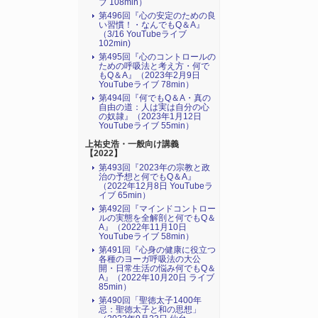
ブ 108min）
第496回『心の安定のための良
い習慣！・なんでもQ＆A』
（3/16 YouTubeライブ
102min)
第495回『心のコントロールの
ための呼吸法と考え方・何で
もQ＆A』（2023年2月9日
YouTubeライブ 78min）
第494回『何でもQ＆A・真の
自由の道：人は実は自分の心
の奴隷』（2023年1月12日
YouTubeライブ 55min）
上祐史浩・一般向け講義
【2022】
第493回『2023年の宗教と政
治の予想と何でもQ＆A』
（2022年12月8日 YouTubeラ
イブ 65min）
第492回『マインドコントロー
ルの実態を全解剖と何でもQ＆
A』（2022年11月10日
YouTubeライブ 58min）
第491回『心身の健康に役立つ
各種のヨーガ呼吸法の大公
開・日常生活の悩み何でもQ＆
A』（2022年10月20日 ライブ
85min）
第490回「聖徳太子1400年
忌：聖徳太子と和の思想」