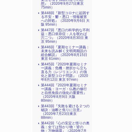
想』（2020年9月27日東京
75min）
第448回『新型コロナに起因す
る不安・鬱・悪口・情報被害
への対処』（2020年9月6日 大
阪 95min）
第447回『悪口の科学的な不利
益：悪口依存症：人を呪わば
穴二つ』（2020年8月30日 東
京 95min）
第446回『夏期セミナー講義：
未来を読み解く文明周期説の
総合解説』（2020年8月15日
東京 61min）
第445回『2020年夏期セミナ
ー講義：危機・挫折から立ち
直る力（レジリエンス）の強
化と新型コロナ問題』（2020
年8月12日 東京 97min）
第444回『2020年夏期セミナ
ー講義：ヨーガ・仏教の修行
と自然免疫の強化の重要性』
（2020年8月9日 大阪
80min）
第443回『失敗を避ける２つの
秘訣：油断と焦りに注意』
（2020年7月23日東京
88min）
第442回『心の安定と悟りの奥
義：全ては預かり物・皆の
物：万物循環』（2020年7月