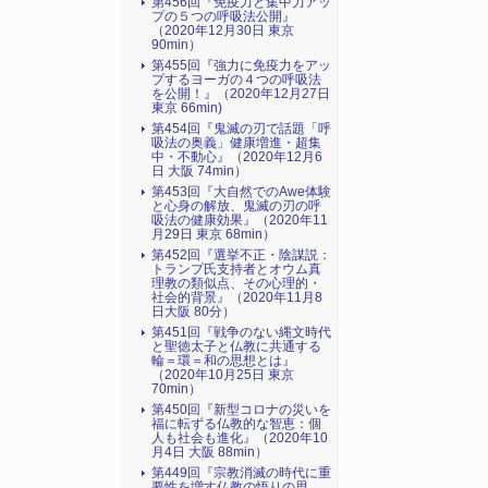
第456回『免疫力と集中力アッ
プの５つの呼吸法公開』
（2020年12月30日 東京
90min）
第455回『強力に免疫力をアッ
プするヨーガの４つの呼吸法
を公開！』（2020年12月27日
東京 66min)
第454回『鬼滅の刃で話題「呼
吸法の奥義」健康増進・超集
中・不動心』（2020年12月6
日 大阪 74min）
第453回『大自然でのAwe体験
と心身の解放、鬼滅の刃の呼
吸法の健康効果』（2020年11
月29日 東京 68min）
第452回『選挙不正・陰謀説：
トランプ氏支持者とオウム真
理教の類似点、その心理的・
社会的背景』（2020年11月8
日大阪 80分）
第451回『戦争のない縄文時代
と聖徳太子と仏教に共通する
輪＝環＝和の思想とは』
（2020年10月25日 東京
70min）
第450回『新型コロナの災いを
福に転ずる仏教的な智恵：個
人も社会も進化』（2020年10
月4日 大阪 88min）
第449回『宗教消滅の時代に重
要性を増す仏教の悟りの思