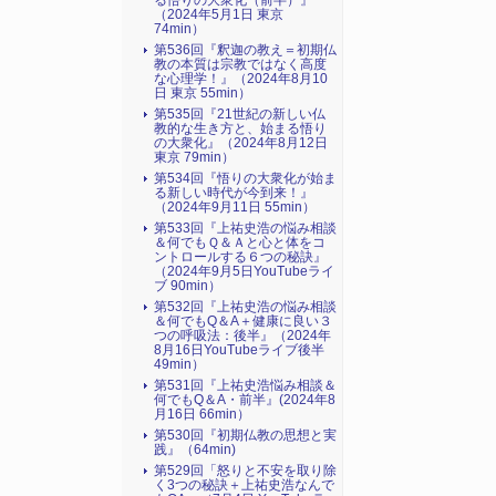
る悟りの大衆化（前半）』
（2024年5月1日 東京
74min）
第536回『釈迦の教え＝初期仏
教の本質は宗教ではなく高度
な心理学！』（2024年8月10
日 東京 55min）
第535回『21世紀の新しい仏
教的な生き方と、始まる悟り
の大衆化』（2024年8月12日
東京 79min）
第534回『悟りの大衆化が始ま
る新しい時代が今到来！』
（2024年9月11日 55min）
第533回『上祐史浩の悩み相談
＆何でもＱ＆Ａと心と体をコ
ントロールする６つの秘訣』
（2024年9月5日YouTubeライ
ブ 90min）
第532回『上祐史浩の悩み相談
＆何でもQ＆A＋健康に良い３
つの呼吸法：後半』（2024年
8月16日YouTubeライブ後半
49min）
第531回『上祐史浩悩み相談＆
何でもQ＆A・前半』(2024年8
月16日 66min）
第530回『初期仏教の思想と実
践』（64min)
第529回「怒りと不安を取り除
く3つの秘訣＋上祐史浩なんで