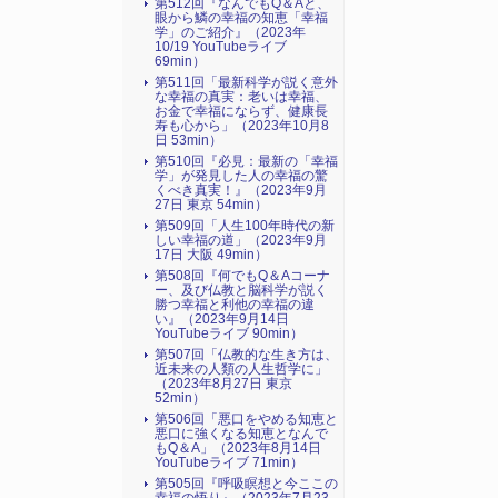
第512回『なんでもQ＆Aと、
眼から鱗の幸福の知恵「幸福
学」のご紹介』（2023年
10/19 YouTubeライブ
69min）
第511回「最新科学が説く意外
な幸福の真実：老いは幸福、
お金で幸福にならず、健康長
寿も心から」（2023年10月8
日 53min）
第510回『必見：最新の「幸福
学」が発見した人の幸福の驚
くべき真実！』（2023年9月
27日 東京 54min）
第509回「人生100年時代の新
しい幸福の道」（2023年9月
17日 大阪 49min）
第508回『何でもQ＆Aコーナ
ー、及び仏教と脳科学が説く
勝つ幸福と利他の幸福の違
い』（2023年9月14日
YouTubeライブ 90min）
第507回「仏教的な生き方は、
近未来の人類の人生哲学に」
（2023年8月27日 東京
52min）
第506回「悪口をやめる知恵と
悪口に強くなる知恵となんで
もQ＆A」（2023年8月14日
YouTubeライブ 71min）
第505回『呼吸瞑想と今ここの