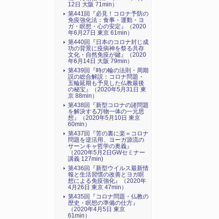
12日 大阪 71min）
第441回『必見！コロナ予防の
免疫強化法：食事・運動・ヨ
ガ・瞑想・心の安定』（2020
年6月27日 東京 61min）
第440回『日本のコロナ封じ成
功の背景に疫病神を祭る共存
文化・自然免疫が鍵』（2020
年6月14日 大阪 79min）
第439回『時の輪の法則・周期
説の総合解説：コロナ問題・
五輪延期も予見した仏教最後
の秘宝』（2020年5月31日 東
京 88min）
第438回『新型コロナの諸問題
を解決する万物一体の一元思
想』（2020年5月10日 東京
60min）
第437回『苦の裏に楽＝コロナ
問題を逆活用、ヨーガ源流の
サーンキャ哲学の奥義』
（2020年5月2日GWセミナー
講義 127min)
第436回『新型ウイルス最新情
報と生活習慣の改善とヨガ瞑
想による免疫強化』（2020年
4月26日 東京 47min）
第435回『コロナ問題・仏教の
歴史・瞑想の準備の仕方』
（2020年4月5日 東京
61min）