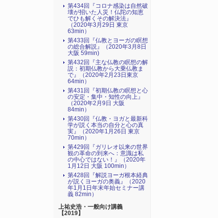
第434回『コロナ感染は自然破
壊が招いた人災！仏陀の知恵
でひも解くその解決法』
（2020年3月29日 東京
63min）
第433回『仏教とヨーガの瞑想
の総合解説』（2020年3月8日
大阪 59min)
第432回『主な仏教の瞑想の解
説：初期仏教から大乗仏教ま
で』（2020年2月23日東京
64min）
第431回『初期仏教の瞑想と心
の安定・集中・知性の向上』
（2020年2月9日 大阪
84min）
第430回『仏教・ヨガと最新科
学が説く本当の自分と心の真
実』（2020年1月26日 東京
70min）
第429回『ガリレオ以来の世界
観の革命の到来へ：意識は私
の中心ではない！』（2020年
1月12日 大阪 100min）
第428回『解説ヨーガ根本経典
が説くヨーガの奥義』（2020
年1月1日年末年始セミナー講
義 82min）
上祐史浩・一般向け講義
【2019】