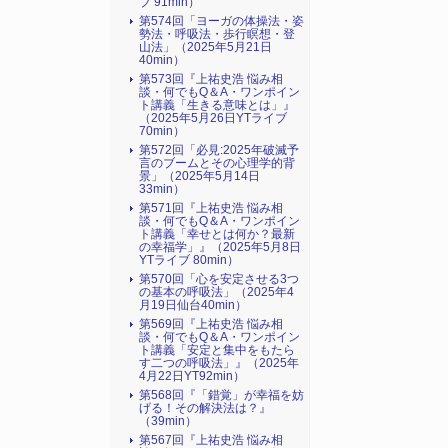
ブ 91min）
第574回「ヨーガの体操法・姿
勢法・呼吸法・歩行瞑想・登
山法」（2025年5月21日
40min）
第573回『上祐史浩 悩み相
談・何でもQ＆A・ワンポイン
ト講義「生きる意味とは」』
（2025年5月26日YTライブ
70min）
第572回「必見:2025年破滅予
言のブームとその心理学的背
景」（2025年5月14日
33min）
第571回『上祐史浩 悩み相
談・何でもQ＆A・ワンポイン
ト講義「幸せとは何か？最新
の幸福学」』（2025年5月8日
YTライブ 80min）
第570回「心を安定させる3つ
の基本の呼吸法」（2025年4
月19日仙台40min）
第569回『上祐史浩 悩み相
談・何でもQ＆A・ワンポイン
ト講義「安定と集中をもたら
す二つの呼吸法」』（2025年
4月22日YT92min）
第568回『「錯覚」が幸福を妨
げる！その解決法は？』
（39min）
第567回『上祐史浩 悩み相