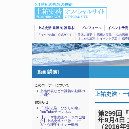
上祐史浩 書籍 対談 取材
プロフィール
イベント予定
「ひかりの輪」公式サイト
団体の概要
思想と実践
仏教思想
オウムの清算
イベント予定
指導
動画[講義]
このコーナーについて
上祐代表などの講義の動画の
上祐史浩・一
ご紹介
お知らせ
「上祐史浩・ひかりの輪」
YouTubeチャンネル
第299回
【テーマ別動画ページのご紹
年9月4日 
介】上祐史浩：仏教・ヨー
ガ・心理学セミナー動画
（2016年