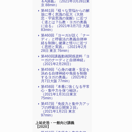
＆A講義』（2021年3月28日東
京 88min）
第461回『様々な苦悩からの解
放に導く意識の拡大（大慈
悲・宇宙意識の覚醒）に近づ
く道とは？仏教・ヨガの奥義
に迫る』（2021年3月7日 大阪
83min）
第460回『ヨーガが説く「ナー
ディ」と呼吸法の奥義自律神
経を制御し健康と悟りに近づ
く思想と実践』（2021年2月
28日 東京 76min）
第460回講義動画関係資料『ヨ
ーガのナーディと自律神経』
（2021年2月28日）
第459回『心身の健康・安定を
決める自律神経や免疫を制御
するヨガの奥義』（2021年2
月7日大阪 77min）
第458回『本番に強くなる平常
心・集中力を保つ秘訣』
（2021年1月31日東京
75min）
第457回『免疫力と集中力アッ
プの呼吸法公開第２回』
（2021年1月2日 東京
97min）
上祐史浩・一般向け講義
【2020】