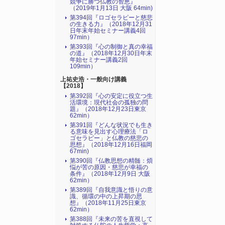
競争に勝つ仏教の智恵』
（2019年1月13日 大阪 64min)
第394回『ロゴセラピーと慈悲
の生きる力』（2018年12月31
日年末年始セミナー講義4回
97min）
第393回『心の制御と真の幸福
の道』（2018年12月30日年末
年始セミナー講義2回
109min）
上祐史浩・一般向け講義
【2018】
第392回『心の安定に役立つ生
活環境：現代社会の孤独の問
題』（2018年12月23日東京
62min）
第391回『どんな状況でも生き
る意味を見出す心理療法「ロ
ゴセラピー」と仏教の慈悲の
思想』（2018年12月16日福岡
67min)
第390回『仏教思想の精髄：煩
悩が苦の原因・慈悲が幸福の
条件』（2018年12月9日 大阪
62min）
第389回『自我意識と悟りの意
識、循環の中の上昇期の思
想』（2018年11月25日東京
62min）
第388回『未来の苦を直視して