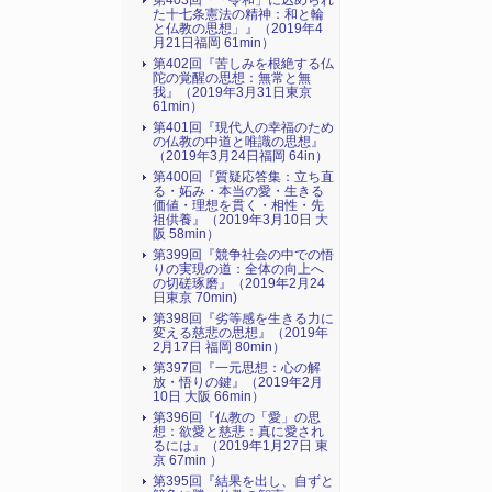
第403回『「令和」に込められ
た十七条憲法の精神：和と輪
と仏教の思想」』（2019年4
月21日福岡 61min）
第402回『苦しみを根絶する仏
陀の覚醒の思想：無常と無
我』（2019年3月31日東京
61min）
第401回『現代人の幸福のため
の仏教の中道と唯識の思想』
（2019年3月24日福岡 64in）
第400回『質疑応答集：立ち直
る・妬み・本当の愛・生きる
価値・理想を貫く・相性・先
祖供養』（2019年3月10日 大
阪 58min）
第399回『競争社会の中での悟
りの実現の道：全体の向上へ
の切磋琢磨』（2019年2月24
日東京 70min)
第398回『劣等感を生きる力に
変える慈悲の思想』（2019年
2月17日 福岡 80min）
第397回『一元思想：心の解
放・悟りの鍵』（2019年2月
10日 大阪 66min）
第396回『仏教の「愛」の思
想：欲愛と慈悲：真に愛され
るには』（2019年1月27日 東
京 67min ）
第395回『結果を出し、自ずと