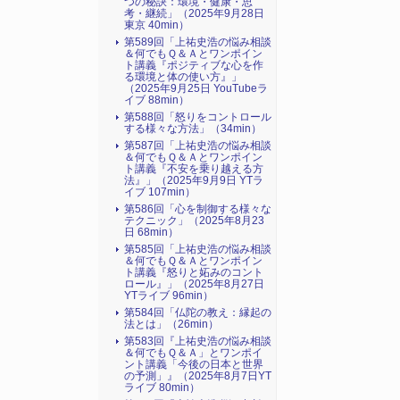
つの秘訣：環境・健康・思
考・継続」（2025年9月28日
東京 40min）
第589回「上祐史浩の悩み相談
＆何でもＱ＆Ａとワンポイン
ト講義『ポジティブな心を作
る環境と体の使い方』​」
（2025年9月25日 YouTubeラ
イブ 88min）
第588回「怒りをコントロール
する様々な方法」（34min）
第587回「上祐史浩の悩み相談
＆何でもＱ＆Ａとワンポイン
ト講義『不安を乗り越える方
法』​」（2025年9月9日 YTラ
イブ 107min）
第586回「心を制御する様々な
テクニック」（2025年8月23
日 68min）
第585回「上祐史浩の悩み相談
＆何でもＱ＆Ａとワンポイン
ト講義『怒りと妬みのコント
ロール』​」（2025年8月27日
YTライブ 96min）
第584回「仏陀の教え：縁起の
法とは」（26min）
第583回『上祐史浩の悩み相談
＆何でもＱ＆Ａ」とワンポイ
ント講義「今後の日本と世界
の予測」』（2025年8月7日YT
ライブ 80min）