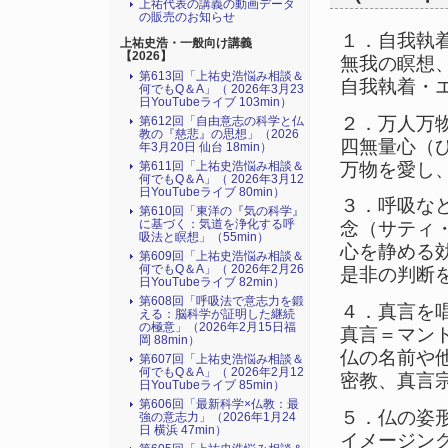
上祐代表の講義の動画データ
の販売のお知らせ
１．自我執
上祐史浩・一般向け講義
【2026】
無我の瞑想
第613回「上祐史浩悩み相談＆
自我執着・
何でもQ＆A」（ 2026年3月23
日YouTubeライブ 103min）
２．万人万
第612回「自由意志の科学と仏
教の『慈悲』の思想」（2026
四無量心（
年3月20日 仙台 18min）
万物を愛し
第611回「上祐史浩悩み相談＆
何でもQ＆A」（ 2026年3月12
日YouTubeライブ 80min）
３．呼吸な
第610回「東洋の『気の科学』
に基づく：気道を浄化する呼
念（サティ
吸法と瞑想」（55min）
心を静める
第609回「上祐史浩悩み相談＆
何でもQ＆A」（ 2026年2月26
是非の判断
日YouTubeライブ 82min）
第608回「呼吸法で意志力を鍛
４．真言を
える：脳科学が証明した継続
の極意」（2026年2月15日福
真言＝マン
岡 88min）
仏の名前や
第607回「上祐史浩悩み相談＆
何でもQ＆A」（ 2026年2月12
密教、真言
日YouTubeライブ 85min）
第606回「最新科学×仏教：最
５．仏の姿
強の意志力」（2026年1月24
日 横浜 47min）
イメージン