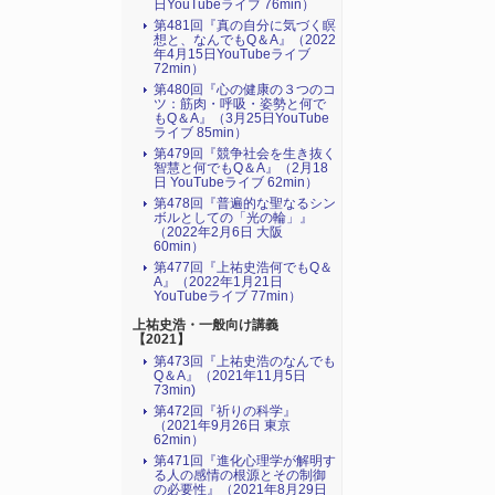
日YouTubeライブ 76min）
第481回『真の自分に気づく瞑
想と、なんでもQ＆A』（2022
年4月15日YouTubeライブ
72min）
第480回『心の健康の３つのコ
ツ：筋肉・呼吸・姿勢と何で
もQ＆A』（3月25日YouTube
ライブ 85min）
第479回『競争社会を生き抜く
智慧と何でもQ＆A』（2月18
日 YouTubeライブ 62min）
第478回『普遍的な聖なるシン
ボルとしての「光の輪」』
（2022年2月6日 大阪
60min）
第477回『上祐史浩何でもQ＆
A』（2022年1月21日
YouTubeライブ 77min）
上祐史浩・一般向け講義
【2021】
第473回『上祐史浩のなんでも
Q＆A』（2021年11月5日
73min)
第472回『祈りの科学』
（2021年9月26日 東京
62min）
第471回『進化心理学が解明す
る人の感情の根源とその制御
の必要性』（2021年8月29日