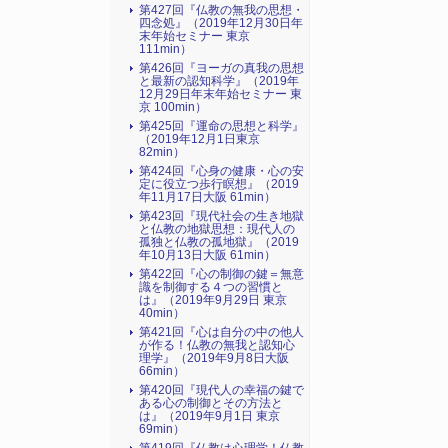
第427回『仏教の無我の思想・
四念処』（2019年12月30日年
末年始セミナー 東京
111min）
第426回『ヨーガの真我の思想
と最新の認知科学』（2019年
12月29日年末年始セミナー 東
京 100min）
第425回『運命の思想と科学』
（2019年12月1日東京
82min）
第424回『心身の健康・心の安
定に役立つ歩行瞑想』（2019
年11月17日大阪 61min）
第423回『現代社会の生き地獄
と仏教の地獄思想：現代人の
孤独と仏教の孤地獄』（2019
年10月13日大阪 61min）
第422回『心の制御の鍵＝無意
識を制御する４つの習慣と
は』（2019年9月29日 東京
40min）
第421回『心は自分の中の他人
が作る！仏教の無我と認知心
理学』（2019年9月8日大阪
66min）
第420回『現代人の幸福の鍵で
ある心の制御とその方法と
は』（2019年9月1日 東京
69min）