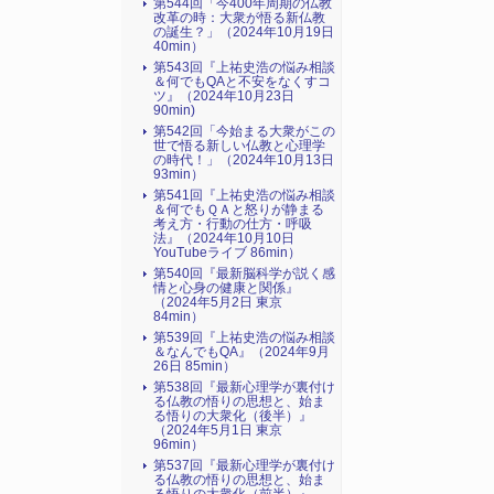
第544回「今400年周期の仏教
改革の時：大衆が悟る新仏教
の誕生？」（2024年10月19日
40min）
第543回『上祐史浩の悩み相談
＆何でもQAと不安をなくすコ
ツ』（2024年10月23日
90min)
第542回「今始まる大衆がこの
世で悟る新しい仏教と心理学
の時代！」（2024年10月13日
93min）
第541回『上祐史浩の悩み相談
＆何でもＱＡと怒りが静まる
考え方・行動の仕方・呼吸
法』（2024年10月10日
YouTubeライブ 86min）
第540回『最新脳科学が説く感
情と心身の健康と関係』
（2024年5月2日 東京
84min）
第539回『上祐史浩の悩み相談
＆なんでもQA』（2024年9月
26日 85min）
第538回『最新心理学が裏付け
る仏教の悟りの思想と、始ま
る悟りの大衆化（後半）』
（2024年5月1日 東京
96min）
第537回『最新心理学が裏付け
る仏教の悟りの思想と、始ま