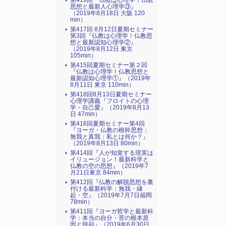
第419回『仏教は心理学！仏教
思想と最新人心理学③』
（2019年8月18日 大阪 120
min）
第417回 8月12日夏期セミナー
第3回『仏教は心理学！仏教思
想と最新認知心理学②』
（2019年8月12日 東京
105min）
第415回夏期セミナー第２回
『仏教は心理学！仏教思想と
最新認知心理学①』（2019年
8月11日 東京 110min）
第418回8月13日夏期セミナー
心理学講義『フロイトの心理
学・自己愛』（2019年8月13
日 47min）
第416回夏期セミナー第4回
『ヨーガ・仏教の根幹思想：
無我と真我：私とは何か？』
（2019年8月13日 80min）
第414回『人が知覚する現実は
イリュージョン！最新科学と
仏教の空の思想』（2019年7
月21日東京 84min）
第412回『仏教の解脱思想を裏
付ける最新科学：無我・縁
起・空』（2019年7月7日福岡
78min）
第411回『ヨーガ哲学と最新科
学：本当の自分・苦の根本原
因と脱却』（2019年6月30日