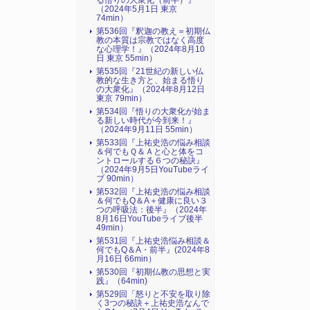
る悟りの大衆化（前半）』
（2024年5月1日 東京
74min）
第536回『釈迦の教え＝初期仏
教の本質は宗教ではなく高度
な心理学！』（2024年8月10
日 東京 55min）
第535回『21世紀の新しい仏
教的な生き方と、始まる悟り
の大衆化』（2024年8月12日
東京 79min）
第534回『悟りの大衆化が始ま
る新しい時代が今到来！』
（2024年9月11日 55min）
第533回『上祐史浩の悩み相談
＆何でもＱ＆Ａと心と体をコ
ントロールする６つの秘訣』
（2024年9月5日YouTubeライ
ブ 90min）
第532回『上祐史浩の悩み相談
＆何でもQ＆A＋健康に良い３
つの呼吸法：後半』（2024年
8月16日YouTubeライブ後半
49min）
第531回『上祐史浩悩み相談＆
何でもQ＆A・前半』(2024年8
月16日 66min）
第530回『初期仏教の思想と実
践』（64min)
第529回「怒りと不安を取り除
く3つの秘訣＋上祐史浩なんで