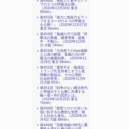
第456回『免疫力と集中力アッ
プの５つの呼吸法公開』
（2020年12月30日 東京
90min）
第455回『強力に免疫力をアッ
プするヨーガの４つの呼吸法
を公開！』（2020年12月27日
東京 66min)
第454回『鬼滅の刃で話題「呼
吸法の奥義」健康増進・超集
中・不動心』（2020年12月6
日 大阪 74min）
第453回『大自然でのAwe体験
と心身の解放、鬼滅の刃の呼
吸法の健康効果』（2020年11
月29日 東京 68min）
第452回『選挙不正・陰謀説：
トランプ氏支持者とオウム真
理教の類似点、その心理的・
社会的背景』（2020年11月8
日大阪 80分）
第451回『戦争のない縄文時代
と聖徳太子と仏教に共通する
輪＝環＝和の思想とは』
（2020年10月25日 東京
70min）
第450回『新型コロナの災いを
福に転ずる仏教的な智恵：個
人も社会も進化』（2020年10
月4日 大阪 88min）
第449回『宗教消滅の時代に重
要性を増す仏教の悟りの思