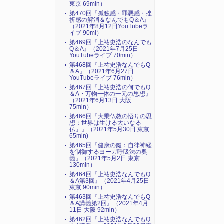
東京 69min）
第470回『孤独感・罪悪感・挫
折感の解消＆なんでもQ＆A』
（2021年8月12日YouTubeラ
イブ 90mi）
第469回『上祐史浩のなんでも
Q＆A』（2021年7月25日
YouTubeライブ 70min）
第468回『上祐史浩なんでもQ
＆A』（2021年6月27日
YouTubeライブ 76min）
第467回『上祐史浩の何でもQ
＆A・万物一体の一元の思想』
（2021年6月13日 大阪
75min）
第466回『大乗仏教の悟りの思
想：世界は生ける大いなる
仏」』（2021年5月30日 東京
65min)
第465回『健康の鍵：自律神経
を制御するヨーガ呼吸法の奥
義』（2021年5月2日 東京
130min）
第464回『上祐史浩なんでもQ
＆A第3回』（2021年4月25日
東京 90min）
第463回『上祐史浩なんでもQ
＆A講義第2回』（2021年4月
11日 大阪 92min）
第462回『上祐史浩なんでもQ