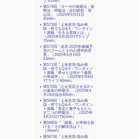
ブ 91min）
第574回「ヨーガの体操法・姿
勢法・呼吸法・歩行瞑想・登
山法」（2025年5月21日
40min）
第573回『上祐史浩 悩み相
談・何でもQ＆A・ワンポイン
ト講義「生きる意味とは」』
（2025年5月26日YTライブ
70min）
第572回「必見:2025年破滅予
言のブームとその心理学的背
景」（2025年5月14日
33min）
第571回『上祐史浩 悩み相
談・何でもQ＆A・ワンポイン
ト講義「幸せとは何か？最新
の幸福学」』（2025年5月8日
YTライブ 80min）
第570回「心を安定させる3つ
の基本の呼吸法」（2025年4
月19日仙台40min）
第569回『上祐史浩 悩み相
談・何でもQ＆A・ワンポイン
ト講義「安定と集中をもたら
す二つの呼吸法」』（2025年
4月22日YT92min）
第568回『「錯覚」が幸福を妨
げる！その解決法は？』
（39min）
第567回『上祐史浩 悩み相