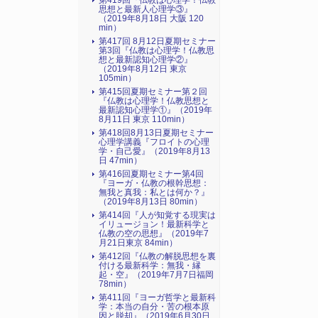
第419回『仏教は心理学！仏教
思想と最新人心理学③』
（2019年8月18日 大阪 120
min）
第417回 8月12日夏期セミナー
第3回『仏教は心理学！仏教思
想と最新認知心理学②』
（2019年8月12日 東京
105min）
第415回夏期セミナー第２回
『仏教は心理学！仏教思想と
最新認知心理学①』（2019年
8月11日 東京 110min）
第418回8月13日夏期セミナー
心理学講義『フロイトの心理
学・自己愛』（2019年8月13
日 47min）
第416回夏期セミナー第4回
『ヨーガ・仏教の根幹思想：
無我と真我：私とは何か？』
（2019年8月13日 80min）
第414回『人が知覚する現実は
イリュージョン！最新科学と
仏教の空の思想』（2019年7
月21日東京 84min）
第412回『仏教の解脱思想を裏
付ける最新科学：無我・縁
起・空』（2019年7月7日福岡
78min）
第411回『ヨーガ哲学と最新科
学：本当の自分・苦の根本原
因と脱却』（2019年6月30日