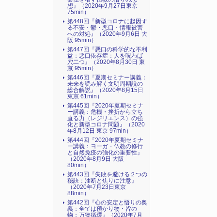
想』（2020年9月27日東京
75min）
第448回『新型コロナに起因す
る不安・鬱・悪口・情報被害
への対処』（2020年9月6日 大
阪 95min）
第447回『悪口の科学的な不利
益：悪口依存症：人を呪わば
穴二つ』（2020年8月30日 東
京 95min）
第446回『夏期セミナー講義：
未来を読み解く文明周期説の
総合解説』（2020年8月15日
東京 61min）
第445回『2020年夏期セミナ
ー講義：危機・挫折から立ち
直る力（レジリエンス）の強
化と新型コロナ問題』（2020
年8月12日 東京 97min）
第444回『2020年夏期セミナ
ー講義：ヨーガ・仏教の修行
と自然免疫の強化の重要性』
（2020年8月9日 大阪
80min）
第443回『失敗を避ける２つの
秘訣：油断と焦りに注意』
（2020年7月23日東京
88min）
第442回『心の安定と悟りの奥
義：全ては預かり物・皆の
物：万物循環』（2020年7月