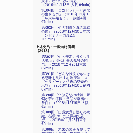
競争に勝つ仏教の智恵』
（2019年1月13日 大阪 64min)
第394回『ロゴセラピーと慈悲
の生きる力』（2018年12月31
日年末年始セミナー講義4回
97min）
第393回『心の制御と真の幸福
の道』（2018年12月30日年末
年始セミナー講義2回
109min）
上祐史浩・一般向け講義
【2018】
第392回『心の安定に役立つ生
活環境：現代社会の孤独の問
題』（2018年12月23日東京
62min）
第391回『どんな状況でも生き
る意味を見出す心理療法「ロ
ゴセラピー」と仏教の慈悲の
思想』（2018年12月16日福岡
67min)
第390回『仏教思想の精髄：煩
悩が苦の原因・慈悲が幸福の
条件』（2018年12月9日 大阪
62min）
第389回『自我意識と悟りの意
識、循環の中の上昇期の思
想』（2018年11月25日東京
62min）
第388回『未来の苦を直視して