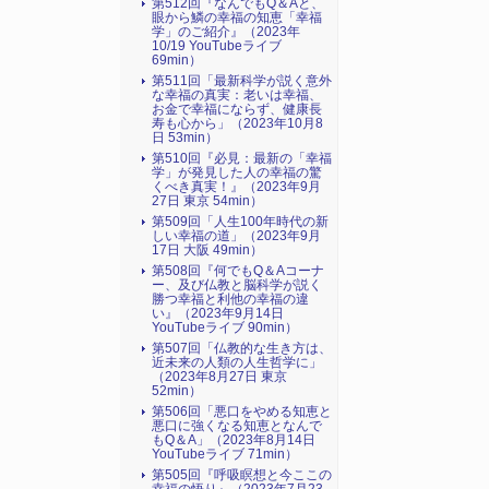
第512回『なんでもQ＆Aと、
眼から鱗の幸福の知恵「幸福
学」のご紹介』（2023年
10/19 YouTubeライブ
69min）
第511回「最新科学が説く意外
な幸福の真実：老いは幸福、
お金で幸福にならず、健康長
寿も心から」（2023年10月8
日 53min）
第510回『必見：最新の「幸福
学」が発見した人の幸福の驚
くべき真実！』（2023年9月
27日 東京 54min）
第509回「人生100年時代の新
しい幸福の道」（2023年9月
17日 大阪 49min）
第508回『何でもQ＆Aコーナ
ー、及び仏教と脳科学が説く
勝つ幸福と利他の幸福の違
い』（2023年9月14日
YouTubeライブ 90min）
第507回「仏教的な生き方は、
近未来の人類の人生哲学に」
（2023年8月27日 東京
52min）
第506回「悪口をやめる知恵と
悪口に強くなる知恵となんで
もQ＆A」（2023年8月14日
YouTubeライブ 71min）
第505回『呼吸瞑想と今ここの