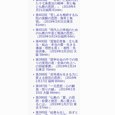
第403回『「令和」に込められ
た十七条憲法の精神：和と輪
と仏教の思想」』（2019年4
月21日福岡 61min）
第402回『苦しみを根絶する仏
陀の覚醒の思想：無常と無
我』（2019年3月31日東京
61min）
第401回『現代人の幸福のため
の仏教の中道と唯識の思想』
（2019年3月24日福岡 64in）
第400回『質疑応答集：立ち直
る・妬み・本当の愛・生きる
価値・理想を貫く・相性・先
祖供養』（2019年3月10日 大
阪 58min）
第399回『競争社会の中での悟
りの実現の道：全体の向上へ
の切磋琢磨』（2019年2月24
日東京 70min)
第398回『劣等感を生きる力に
変える慈悲の思想』（2019年
2月17日 福岡 80min）
第397回『一元思想：心の解
放・悟りの鍵』（2019年2月
10日 大阪 66min）
第396回『仏教の「愛」の思
想：欲愛と慈悲：真に愛され
るには』（2019年1月27日 東
京 67min ）
第395回『結果を出し、自ずと