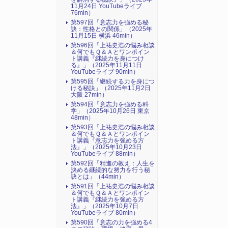
11月24日 YouTubeライブ
76min）
第597回「意志力を強める秘
訣：性格との関係」（2025年
11月15日 横浜 46min）
第596回「上祐史浩の悩み相談
＆何でもＱ＆Ａとワンポイン
ト講義『継続力を身につけ
る』​」（2025年11月11日
YouTubeライブ 90min）
第595回「継続する力を身につ
ける秘訣」（2025年11月2日
大阪 27min）
第594回「意志力を強める科
学」（2025年10月26日 東京
48min）
第593回「上祐史浩の悩み相談
＆何でもＱ＆Ａとワンポイン
ト講義『意志力を強める方
法』​」（2025年10月23日
YouTubeライブ 88min）
第592回「精進の教え：人生を
決める継続的な努力を行う秘
訣とは」（44min）
第591回「上祐史浩の悩み相談
＆何でもＱ＆Ａとワンポイン
ト講義『継続力を強める方
法』​」（2025年10月7日
YouTubeライブ 80min）
第590回「意志の力を強める4