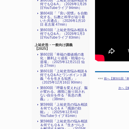
第605回「上祐史浩悩み相談＆
何でもQ＆A」（2026年1月26
日YouTubeライブ 94min）
第604回「『良い習慣』を自動
化する。仏教と科学が辿り着
いた共通点」（2026年1月10
日 名古屋 47min）
第603回「上祐史浩悩み相談＆
何でもQ＆A」（2026年1月3
日YouTubeライブ 83min）
上祐史浩・一般向け講義
【2025】
第602回「幸福の価値感の進
化：勝利より成長・戦場から
道場」（2025年12月21日 仙
台 27min）
第601回「上祐史浩悩み相談＆
何でもQ＆Aとワンポイント講
義『今を生きる知恵』」
<<<
前へ【第501回『幸
（2025年12月16日 90min）
第600回「呼吸を変えれば、脳
次へ【第
が変わる。感情に振り回され
ない自分を作る『長息の奥
義』」（38min）
第599回「上祐史浩の悩み相談
＆何でもＱ＆Ａ『感謝の効
能』」（2025年12月4日
YouTubeライブ 81min）
第598回「上祐史浩の悩み相談
＆何でもＱ＆Ａ『生きづらさ
を解消する秘訣』​」（2025年