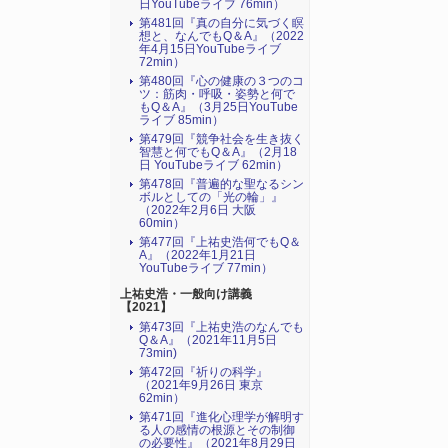
日YouTubeライブ 76min）
第481回『真の自分に気づく瞑
想と、なんでもQ＆A』（2022
年4月15日YouTubeライブ
72min）
第480回『心の健康の３つのコ
ツ：筋肉・呼吸・姿勢と何で
もQ＆A』（3月25日YouTube
ライブ 85min）
第479回『競争社会を生き抜く
智慧と何でもQ＆A』（2月18
日 YouTubeライブ 62min）
第478回『普遍的な聖なるシン
ボルとしての「光の輪」』
（2022年2月6日 大阪
60min）
第477回『上祐史浩何でもQ＆
A』（2022年1月21日
YouTubeライブ 77min）
上祐史浩・一般向け講義
【2021】
第473回『上祐史浩のなんでも
Q＆A』（2021年11月5日
73min)
第472回『祈りの科学』
（2021年9月26日 東京
62min）
第471回『進化心理学が解明す
る人の感情の根源とその制御
の必要性』（2021年8月29日