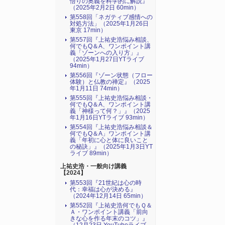
悟りの奥義を科学的に解説』
（2025年2月2日 60min）
第558回「ネガティブ感情への
対処方法」（2025年1月26日
東京 17min）
第557回『上祐史浩悩み相談、
何でもQ＆A、ワンポイント講
義「ゾーンへの入り方」』
（2025年1月27日YTライブ
94min）
第556回『ゾーン状態（フロー
体験）と仏教の禅定』（2025
年1月11日 74min）
第555回『上祐史浩悩み相談・
何でもQ＆A、ワンポイント講
義「神様って何？」』（2025
年1月16日YTライブ 93min）
第554回『上祐史浩悩み相談＆
何でもQ＆A」ワンポイント講
義「年初に心と体に良いこと
の秘訣」』（2025年1月3日YT
ライブ 89min）
上祐史浩・一般向け講義
【2024】
第553回『21世紀は心の時
代：幸福は心が決める』
（2024年12月14日 65min）
第552回『上祐史浩何でもＱ＆
Ａ・ワンポイント講義「前向
きな心を作る年末のコツ」』