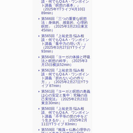
談・何でもQ＆A・ワンポイン
ト講義「瞑想の基本」』
（2025年YTライブ4月10日
89min）
第566回「三つの重要な瞑想
法：身体的、感覚的、心理的
瞑想」（2025年3月23日東京
45min）
第565回『上祐史浩 悩み相
談・何でもQ＆A・ワンポイン
ト講義「集中力の培い方」』
（2025年3月27日YTライブ
93min）
第564回「ヨーガの体操と呼吸
法と瞑想の科学」（2025年3
月15日横浜52min）
第562回『上祐史浩 悩み相
談・何でもQ＆A・ワンポイン
ト講義「折れない心の作り
方」』（2025年2月27日YTラ
イブ 87min）
第561回『ヨーガと瞑想の奥義
は心の安定と集中：究極の自
己実現法』（2025年2月23日
東京30min）
第560回『上祐史浩 悩み相
談、何でもQ＆A、ワンポイン
ト講義「不平等の世の中をど
う生きるか」』（2025年2月
11日YTライブ 83min）
第559回『唯識＝仏教心理学の