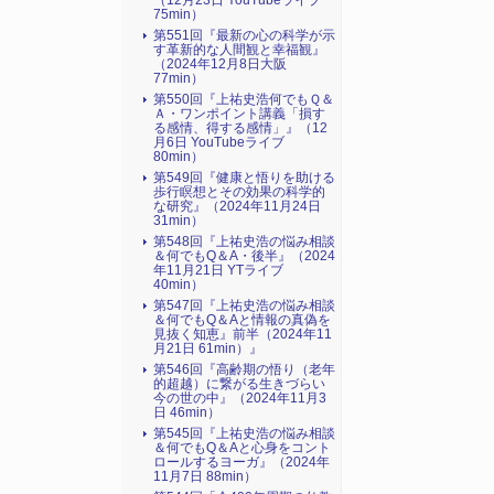
（12月23日 YouTubeライブ
75min）
第551回『最新の心の科学が示
す革新的な人間観と幸福観』
（2024年12月8日大阪
77min）
第550回『上祐史浩何でもＱ＆
Ａ・ワンポイント講義「損す
る感情、得する感情」』（12
月6日 YouTubeライブ
80min）
第549回『健康と悟りを助ける
歩行瞑想とその効果の科学的
な研究』（2024年11月24日
31min）
第548回『上祐史浩の悩み相談
＆何でもQ＆A・後半』（2024
年11月21日 YTライブ
40min）
第547回『上祐史浩の悩み相談
＆何でもQ＆Aと情報の真偽を
見抜く知恵』前半（2024年11
月21日 61min）』
第546回『高齢期の悟り（老年
的超越）に繋がる生きづらい
今の世の中』（2024年11月3
日 46min）
第545回『上祐史浩の悩み相談
＆何でもQ＆Aと心身をコント
ロールするヨーガ』（2024年
11月7日 88min）