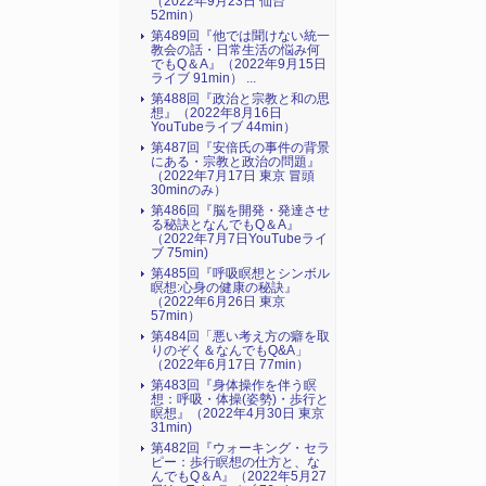
（2022年9月23日 仙台
52min）
第489回『他では聞けない統一
教会の話・日常生活の悩み何
でもQ＆A』（2022年9月15日
ライブ 91min） ...
第488回『政治と宗教と和の思
想』（2022年8月16日
YouTubeライブ 44min）
第487回『安倍氏の事件の背景
にある・宗教と政治の問題』
（2022年7月17日 東京 冒頭
30minのみ）
第486回『脳を開発・発達させ
る秘訣となんでもQ＆A』
（2022年7月7日YouTubeライ
ブ 75min)
第485回『呼吸瞑想とシンボル
瞑想:心身の健康の秘訣』
（2022年6月26日 東京
57min）
第484回「悪い考え方の癖を取
りのぞく＆なんでもQ&A」
（2022年6月17日 77min）
第483回『身体操作を伴う瞑
想：呼吸・体操(姿勢)・歩行と
瞑想』（2022年4月30日 東京
31min)
第482回『ウォーキング・セラ
ピー：歩行瞑想の仕方と、な
んでもQ＆A』（2022年5月27