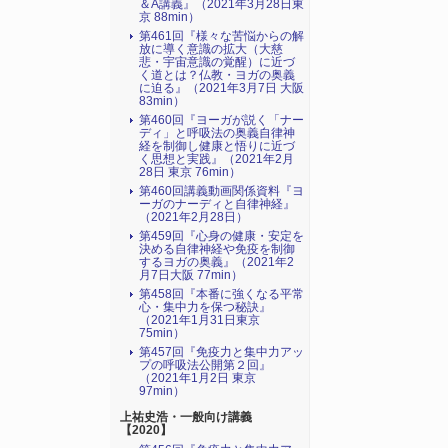
＆A講義』（2021年3月28日東
京 88min）
第461回『様々な苦悩からの解
放に導く意識の拡大（大慈
悲・宇宙意識の覚醒）に近づ
く道とは？仏教・ヨガの奥義
に迫る』（2021年3月7日 大阪
83min）
第460回『ヨーガが説く「ナー
ディ」と呼吸法の奥義自律神
経を制御し健康と悟りに近づ
く思想と実践』（2021年2月
28日 東京 76min）
第460回講義動画関係資料『ヨ
ーガのナーディと自律神経』
（2021年2月28日）
第459回『心身の健康・安定を
決める自律神経や免疫を制御
するヨガの奥義』（2021年2
月7日大阪 77min）
第458回『本番に強くなる平常
心・集中力を保つ秘訣』
（2021年1月31日東京
75min）
第457回『免疫力と集中力アッ
プの呼吸法公開第２回』
（2021年1月2日 東京
97min）
上祐史浩・一般向け講義
【2020】