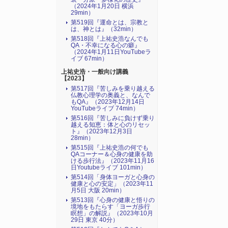
（2024年1月20日 横浜
29min）
第519回『運命とは、宗教と
は、神とは』（32min）
第518回『上祐史浩なんでも
QA・不幸になる心の癖』
（2024年1月11日YouTubeラ
イブ 67min）
上祐史浩・一般向け講義
【2023】
第517回『苦しみを乗り越える
仏教心理学の奥義と、なんで
もQA』（2023年12月14日
YouTubeライブ 74min）
第516回『苦しみに負けず乗り
越える知恵：体と心のリセッ
ト』（2023年12月3日
28min）
第515回『上祐史浩の何でも
QAコーナー＆心身の健康を助
ける歩行法』（2023年11月16
日Youtubeライブ 101min）
第514回「身体ヨーガと心身の
健康と心の安定」（2023年11
月5日 大阪 20min）
第513回『心身の健康と悟りの
境地をもたらす「ヨーガ歩行
瞑想」の解説』（2023年10月
29日 東京 40分）