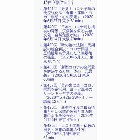
12日 大阪 71min）
第441回『必見！コロナ予防の
免疫強化法：食事・運動・ヨ
ガ・瞑想・心の安定』（2020
年6月27日 東京 61min）
第440回『日本のコロナ封じ成
功の背景に疫病神を祭る共存
文化・自然免疫が鍵』（2020
年6月14日 大阪 79min）
第439回『時の輪の法則・周期
説の総合解説：コロナ問題・
五輪延期も予見した仏教最後
の秘宝』（2020年5月31日 東
京 88min）
第438回『新型コロナの諸問題
を解決する万物一体の一元思
想』（2020年5月10日 東京
60min）
第437回『苦の裏に楽＝コロナ
問題を逆活用、ヨーガ源流の
サーンキャ哲学の奥義』
（2020年5月2日GWセミナー
講義 127min)
第436回『新型ウイルス最新情
報と生活習慣の改善とヨガ瞑
想による免疫強化』（2020年
4月26日 東京 47min）
第435回『コロナ問題・仏教の
歴史・瞑想の準備の仕方』
（2020年4月5日 東京
61min）