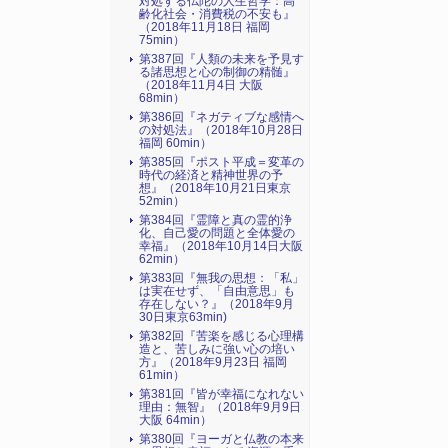
対処する仏陀の人生哲学：高
齢化社会・消費税の不安も』
（2018年11月18日 福岡
75min）
第387回『人類の未来を予見す
る諸思想と心の制御の精髄』
（2018年11月4日 大阪
68min）
第386回『ネガティブな感情へ
の対処法』（2018年10月28日
福岡 60min）
第385回『ポスト平成＝変革の
時代の経済と精神世界の予
想』（2018年10月21日東京
52min）
第384回『霊障と真の霊的浄
化、自己愛の問題と全体愛の
幸福』（2018年10月14日大阪
62min）
第383回『無我の思想：「私」
は実在せず、「自由意思」も
存在しない？』（2018年9月
30日東京63min)
第382回『苦楽を感じる心理構
造と、苦しみに強い心の培い
方』（2018年9月23日 福岡
61min）
第381回『皆が幸福になれない
理由：無智』（2018年9月9日
大阪 64min）
第380回『ヨーガと仏教の本来