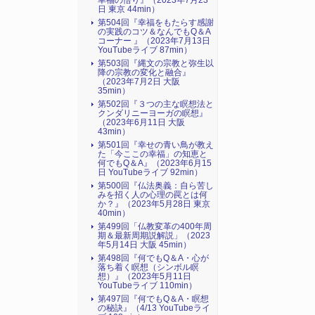
幸福の悟り』（2023年7月23
日 東京 44min）
第504回『幸福をもたらす感謝
の実践のコツ＆なんでもQ＆A
コーナー 』（2023年7月13日
YouTubeライブ 87min）
第503回『縄文の宗教と弥生以
降の宗教の変化と融合』
（2023年7月2日 大阪
35min）
第502回『３つの主な瞑想法と
クンダリニーヨーガの瞑想』
（2023年6月11日 大阪
43min）
第501回『幸せの青い鳥が教え
た「今ここの幸福」の知恵と
何でもQ＆A』（2023年6月15
日 YouTubeライブ 92min）
第500回『仏法奥義：自ら苦し
みを招く人の心理の罠とは何
か？』（2023年5月28日 東京
40min）
第499回「仏教変革の400年周
期＆最新周期説解説」（2023
年5月14日 大阪 45min）
第498回『何でもQ＆A・心が
落ち着く瞑想（シンボル瞑
想）』（2023年5月11日
YouTubeライブ 110min）
第497回『何でもQ＆A・瞑想
の秘訣』（4/13 YouTubeライ