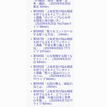
つの秘訣：環境・健康・思
考・継続」（2025年9月28日
東京 40min）
第589回「上祐史浩の悩み相談
＆何でもＱ＆Ａとワンポイン
ト講義『ポジティブな心を作
る環境と体の使い方』​」
（2025年9月25日 YouTubeラ
イブ 88min）
第588回「怒りをコントロール
する様々な方法」（34min）
第587回「上祐史浩の悩み相談
＆何でもＱ＆Ａとワンポイン
ト講義『不安を乗り越える方
法』​」（2025年9月9日 YTラ
イブ 107min）
第586回「心を制御する様々な
テクニック」（2025年8月23
日 68min）
第585回「上祐史浩の悩み相談
＆何でもＱ＆Ａとワンポイン
ト講義『怒りと妬みのコント
ロール』​」（2025年8月27日
YTライブ 96min）
第584回「仏陀の教え：縁起の
法とは」（26min）
第583回『上祐史浩の悩み相談
＆何でもＱ＆Ａ」とワンポイ
ント講義「今後の日本と世界
の予測」』（2025年8月7日YT
ライブ 80min）