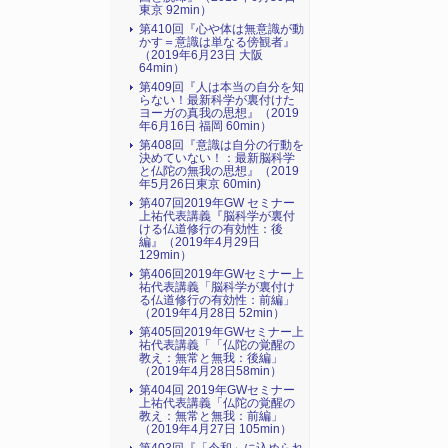
東京 92min）
第410回『心や体は無意識が動
かす＝意識は単なる傍観者』
（2019年6月23日 大阪
64min）
第409回『人は本当の自分を知
らない！最新科学が裏付けた
ヨーガの真我の思想』（2019
年6月16日 福岡 60min）
第408回『意識は自分の行動を
決めていない！：最新脳科学
と仏陀の無我の思想』（2019
年5月26日東京 60min)
第407回2019年GW セミナー
上祐代表講義『脳科学が裏付
ける仏道修行の有効性：後
編』（2019年4月29日
129min）
第406回2019年GWセミナー上
祐代表講義「脳科学が裏付け
る仏道修行の有効性：前編」
（2019年4月28日 52min）
第405回2019年GWセミナー上
祐代表講義「「仏陀の覚醒の
教え：無常と無我：後編」
（2019年4月28日58min）
第404回 2019年GWセミナー
上祐代表講義「仏陀の覚醒の
教え：無常と無我：前編」
（2019年4月27日 105min）