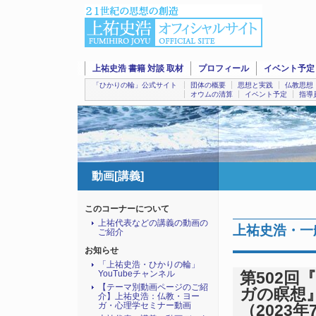
上祐史浩 書籍 対談 取材
プロフィール
イベント予定
「ひかりの輪」公式サイト
団体の概要
思想と実践
仏教思想
オウムの清算
イベント予定
指導
動画[講義]
このコーナーについて
上祐代表などの講義の動画の
上祐史浩・一
ご紹介
お知らせ
「上祐史浩・ひかりの輪」
YouTubeチャンネル
第502
【テーマ別動画ページのご紹
ガの瞑想』（
介】上祐史浩：仏教・ヨー
ガ・心理学セミナー動画
（2023年