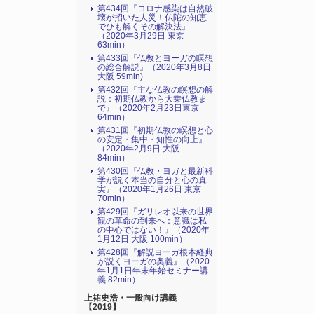
第434回『コロナ感染は自然破
壊が招いた人災！仏陀の知恵
でひも解くその解決法』
（2020年3月29日 東京
63min）
第433回『仏教とヨーガの瞑想
の総合解説』（2020年3月8日
大阪 59min)
第432回『主な仏教の瞑想の解
説：初期仏教から大乗仏教ま
で』（2020年2月23日東京
64min）
第431回『初期仏教の瞑想と心
の安定・集中・知性の向上』
（2020年2月9日 大阪
84min）
第430回『仏教・ヨガと最新科
学が説く本当の自分と心の真
実』（2020年1月26日 東京
70min）
第429回『ガリレオ以来の世界
観の革命の到来へ：意識は私
の中心ではない！』（2020年
1月12日 大阪 100min）
第428回『解説ヨーガ根本経典
が説くヨーガの奥義』（2020
年1月1日年末年始セミナー講
義 82min）
上祐史浩・一般向け講義
【2019】