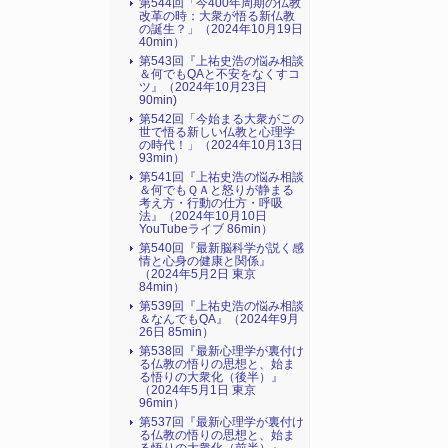
第544回「今400年周期の仏教
改革の時：大衆が悟る新仏教
の誕生？」（2024年10月19日
40min）
第543回『上祐史浩の悩み相談
＆何でもQAと不安をなくすコ
ツ』（2024年10月23日
90min)
第542回「今始まる大衆がこの
世で悟る新しい仏教と心理学
の時代！」（2024年10月13日
93min）
第541回『上祐史浩の悩み相談
＆何でもＱＡと怒りが静まる
考え方・行動の仕方・呼吸
法』（2024年10月10日
YouTubeライブ 86min）
第540回『最新脳科学が説く感
情と心身の健康と関係』
（2024年5月2日 東京
84min）
第539回『上祐史浩の悩み相談
＆なんでもQA』（2024年9月
26日 85min）
第538回『最新心理学が裏付け
る仏教の悟りの思想と、始ま
る悟りの大衆化（後半）』
（2024年5月1日 東京
96min）
第537回『最新心理学が裏付け
る仏教の悟りの思想と、始ま