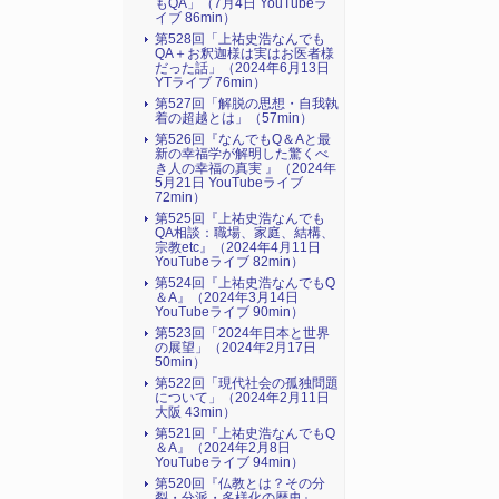
もQA」（7月4日 YouTubeラ
イブ 86min）
第528回「上祐史浩なんでも
QA＋お釈迦様は実はお医者様
だった話」（2024年6月13日
YTライブ 76min）
第527回「解脱の思想・自我執
着の超越とは」（57min）
第526回『なんでもQ＆Aと最
新の幸福学が解明した驚くべ
き人の幸福の真実 』（2024年
5月21日 YouTubeライブ
72min）
第525回『上祐史浩なんでも
QA相談：職場、家庭、結構、
宗教etc』（2024年4月11日
YouTubeライブ 82min）
第524回『上祐史浩なんでもQ
＆A』（2024年3月14日
YouTubeライブ 90min）
第523回「2024年日本と世界
の展望」（2024年2月17日
50min）
第522回「現代社会の孤独問題
について」（2024年2月11日
大阪 43min）
第521回『上祐史浩なんでもQ
＆A』（2024年2月8日
YouTubeライブ 94min）
第520回『仏教とは？その分
裂・分派・多様化の歴史』