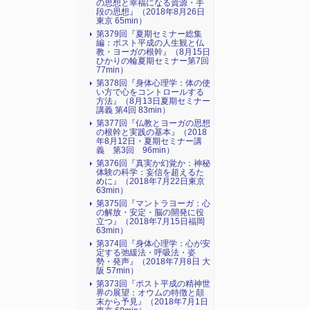
の思想と幸福になる資源・手
段の思想』（2018年8月26日
東京 65min）
第379回『夏期セミナー総集
編：ポスト平成の人生観と仏
教・ヨーガの根幹』（8月15日
ひかりの輪夏期セミナー第7回
77min）
第378回『身体心理学：体の使
い方で心をコントロールする
方法』（8月13日夏期セミナー
講義 第4回 83min）
第377回『仏教とヨーガの思想
の根幹と実践の基本』（2018
年8月12日・夏期セミナー講
義 第3回 96min）
第376回『真実か幻覚か：神秘
体験の科学：妄信を超えるた
めに』（2018年7月22日東京
63min）
第375回『マントラヨーガ：心
の解放・安定・脳の開発に役
立つ』（2018年7月15日福岡
63min）
第374回『身体心理学：心が安
定する弛緩法・呼吸法・姿
勢・発声』（2018年7月8日 大
阪 57min）
第373回『ポスト平成の精神世
界の展望：オウムの特徴と顛
末から予見』（2018年7月1日