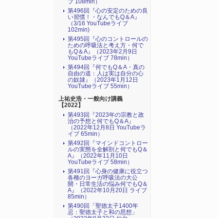
ブ 108min）
第496回『心の安定のための良
い習慣！・なんでもQ＆A』
（3/16 YouTubeライブ
102min)
第495回『心のコントロールの
ための呼吸法と考え方・何で
もQ＆A』（2023年2月9日
YouTubeライブ 78min）
第494回『何でもQ＆A・真の
自由の道：人は実は自分の心
の奴隷』（2023年1月12日
YouTubeライブ 55min）
上祐史浩・一般向け講義
【2022】
第493回『2023年の宗教と政
治の予想と何でもQ＆A』
（2022年12月8日 YouTubeラ
イブ 65min）
第492回『マインドコントロー
ルの実態を全解剖と何でもQ＆
A』（2022年11月10日
YouTubeライブ 58min）
第491回『心身の健康に役立つ
各種のヨーガ呼吸法の大公
開・日常生活の悩み何でもQ＆
A』（2022年10月20日 ライブ
85min）
第490回「聖徳太子1400年
忌：聖徳太子と和の思想」