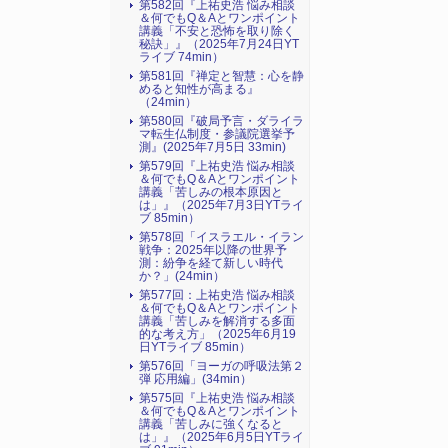
第582回『上祐史浩 悩み相談
＆何でもQ＆Aとワンポイント
講義「不安と恐怖を取り除く
秘訣」』（2025年7月24日YT
ライブ 74min）
第581回『禅定と智慧：心を静
めると知性が高まる』
（24min）
第580回『破局予言・ダライラ
マ転生仏制度・参議院選挙予
測』(2025年7月5日 33min)
第579回『上祐史浩 悩み相談
＆何でもQ＆Aとワンポイント
講義「苦しみの根本原因と
は」』（2025年7月3日YTライ
ブ 85min）
第578回「イスラエル・イラン
戦争：2025年以降の世界予
測：紛争を経て新しい時代
か？」(24min）
第577回：上祐史浩 悩み相談
＆何でもQ＆Aとワンポイント
講義「苦しみを解消する多面
的な考え方」（2025年6月19
日YTライブ 85min）
第576回「ヨーガの呼吸法第２
弾 応用編」(34min）
第575回『上祐史浩 悩み相談
＆何でもQ＆Aとワンポイント
講義「苦しみに強くなると
は」』（2025年6月5日YTライ