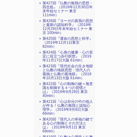
第427回『仏教の無我の思想・
四念処』（2019年12月30日年
末年始セミナー 東京
111min）
第426回『ヨーガの真我の思想
と最新の認知科学』（2019年
12月29日年末年始セミナー 東
京 100min）
第425回『運命の思想と科学』
（2019年12月1日東京
82min）
第424回『心身の健康・心の安
定に役立つ歩行瞑想』（2019
年11月17日大阪 61min）
第423回『現代社会の生き地獄
と仏教の地獄思想：現代人の
孤独と仏教の孤地獄』（2019
年10月13日大阪 61min）
第422回『心の制御の鍵＝無意
識を制御する４つの習慣と
は』（2019年9月29日 東京
40min）
第421回『心は自分の中の他人
が作る！仏教の無我と認知心
理学』（2019年9月8日大阪
66min）
第420回『現代人の幸福の鍵で
ある心の制御とその方法と
は』（2019年9月1日 東京
69min）