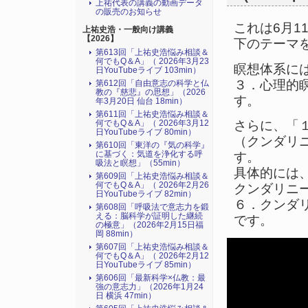
上祐代表の講義の動画データ
の販売のお知らせ
これは6月
上祐史浩・一般向け講義
【2026】
下のテーマ
第613回「上祐史浩悩み相談＆
何でもQ＆A」（ 2026年3月23
瞑想体系に
日YouTubeライブ 103min）
３．心理的
第612回「自由意志の科学と仏
教の『慈悲』の思想」（2026
す。
年3月20日 仙台 18min）
第611回「上祐史浩悩み相談＆
何でもQ＆A」（ 2026年3月12
さらに、「
日YouTubeライブ 80min）
（クンダリ
第610回「東洋の『気の科学』
に基づく：気道を浄化する呼
す。
吸法と瞑想」（55min）
具体的には
第609回「上祐史浩悩み相談＆
何でもQ＆A」（ 2026年2月26
クンダリニ
日YouTubeライブ 82min）
６．クンダ
第608回「呼吸法で意志力を鍛
える：脳科学が証明した継続
です。
の極意」（2026年2月15日福
岡 88min）
第607回「上祐史浩悩み相談＆
何でもQ＆A」（ 2026年2月12
日YouTubeライブ 85min）
第606回「最新科学×仏教：最
強の意志力」（2026年1月24
日 横浜 47min）