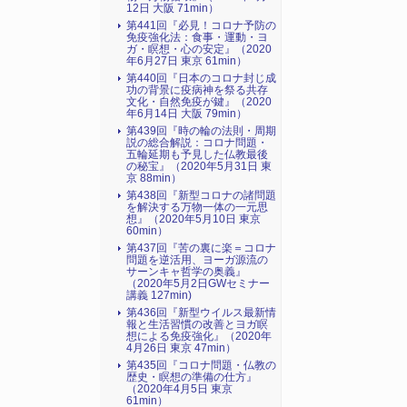
12日 大阪 71min）
第441回『必見！コロナ予防の
免疫強化法：食事・運動・ヨ
ガ・瞑想・心の安定』（2020
年6月27日 東京 61min）
第440回『日本のコロナ封じ成
功の背景に疫病神を祭る共存
文化・自然免疫が鍵』（2020
年6月14日 大阪 79min）
第439回『時の輪の法則・周期
説の総合解説：コロナ問題・
五輪延期も予見した仏教最後
の秘宝』（2020年5月31日 東
京 88min）
第438回『新型コロナの諸問題
を解決する万物一体の一元思
想』（2020年5月10日 東京
60min）
第437回『苦の裏に楽＝コロナ
問題を逆活用、ヨーガ源流の
サーンキャ哲学の奥義』
（2020年5月2日GWセミナー
講義 127min)
第436回『新型ウイルス最新情
報と生活習慣の改善とヨガ瞑
想による免疫強化』（2020年
4月26日 東京 47min）
第435回『コロナ問題・仏教の
歴史・瞑想の準備の仕方』
（2020年4月5日 東京
61min）