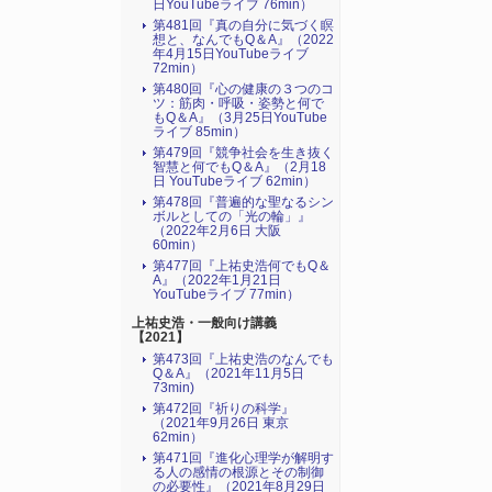
日YouTubeライブ 76min）
第481回『真の自分に気づく瞑
想と、なんでもQ＆A』（2022
年4月15日YouTubeライブ
72min）
第480回『心の健康の３つのコ
ツ：筋肉・呼吸・姿勢と何で
もQ＆A』（3月25日YouTube
ライブ 85min）
第479回『競争社会を生き抜く
智慧と何でもQ＆A』（2月18
日 YouTubeライブ 62min）
第478回『普遍的な聖なるシン
ボルとしての「光の輪」』
（2022年2月6日 大阪
60min）
第477回『上祐史浩何でもQ＆
A』（2022年1月21日
YouTubeライブ 77min）
上祐史浩・一般向け講義
【2021】
第473回『上祐史浩のなんでも
Q＆A』（2021年11月5日
73min)
第472回『祈りの科学』
（2021年9月26日 東京
62min）
第471回『進化心理学が解明す
る人の感情の根源とその制御
の必要性』（2021年8月29日