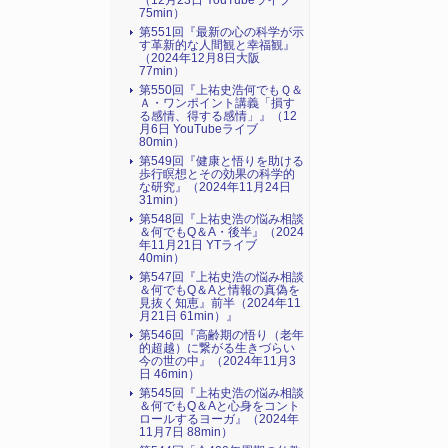
（12月23日 YouTubeライブ
75min）
第551回『最新の心の科学が示
す革新的な人間観と幸福観』
（2024年12月8日大阪
77min）
第550回『上祐史浩何でもＱ＆
Ａ・ワンポイント講義「損す
る感情、得する感情」』（12
月6日 YouTubeライブ
80min）
第549回『健康と悟りを助ける
歩行瞑想とその効果の科学的
な研究』（2024年11月24日
31min）
第548回『上祐史浩の悩み相談
＆何でもQ＆A・後半』（2024
年11月21日 YTライブ
40min）
第547回『上祐史浩の悩み相談
＆何でもQ＆Aと情報の真偽を
見抜く知恵』前半（2024年11
月21日 61min）』
第546回『高齢期の悟り（老年
的超越）に繋がる生きづらい
今の世の中』（2024年11月3
日 46min）
第545回『上祐史浩の悩み相談
＆何でもQ＆Aと心身をコント
ロールするヨーガ』（2024年
11月7日 88min）