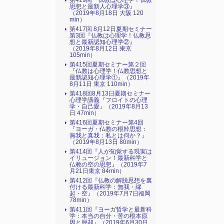
第419回『仏教は心理学！仏教
思想と最新人心理学③』
（2019年8月18日 大阪 120
min）
第417回 8月12日夏期セミナー
第3回『仏教は心理学！仏教思
想と最新認知心理学②』
（2019年8月12日 東京
105min）
第415回夏期セミナー第２回
『仏教は心理学！仏教思想と
最新認知心理学①』（2019年
8月11日 東京 110min）
第418回8月13日夏期セミナー
心理学講義『フロイトの心理
学・自己愛』（2019年8月13
日 47min）
第416回夏期セミナー第4回
『ヨーガ・仏教の根幹思想：
無我と真我：私とは何か？』
（2019年8月13日 80min）
第414回『人が知覚する現実は
イリュージョン！最新科学と
仏教の空の思想』（2019年7
月21日東京 84min）
第412回『仏教の解脱思想を裏
付ける最新科学：無我・縁
起・空』（2019年7月7日福岡
78min）
第411回『ヨーガ哲学と最新科
学：本当の自分・苦の根本原
因と脱却』（2019年6月30日