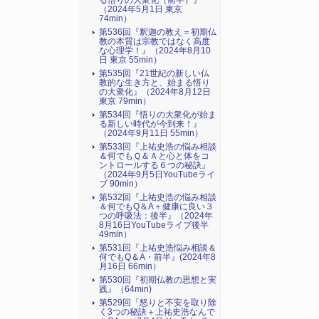
る悟りの大衆化（前半）』
（2024年5月1日 東京
74min）
第536回『釈迦の教え＝初期仏
教の本質は宗教ではなく高度
な心理学！』（2024年8月10
日 東京 55min）
第535回『21世紀の新しい仏
教的な生き方と、始まる悟り
の大衆化』（2024年8月12日
東京 79min）
第534回『悟りの大衆化が始ま
る新しい時代が今到来！』
（2024年9月11日 55min）
第533回『上祐史浩の悩み相談
＆何でもＱ＆Ａと心と体をコ
ントロールする６つの秘訣』
（2024年9月5日YouTubeライ
ブ 90min）
第532回『上祐史浩の悩み相談
＆何でもQ＆A＋健康に良い３
つの呼吸法：後半』（2024年
8月16日YouTubeライブ後半
49min）
第531回『上祐史浩悩み相談＆
何でもQ＆A・前半』(2024年8
月16日 66min）
第530回『初期仏教の思想と実
践』（64min)
第529回「怒りと不安を取り除
く3つの秘訣＋上祐史浩なんで