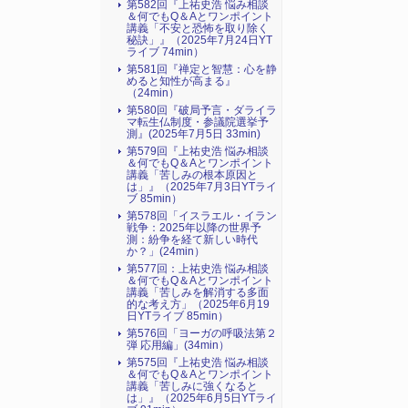
第582回『上祐史浩 悩み相談
＆何でもQ＆Aとワンポイント
講義「不安と恐怖を取り除く
秘訣」』（2025年7月24日YT
ライブ 74min）
第581回『禅定と智慧：心を静
めると知性が高まる』
（24min）
第580回『破局予言・ダライラ
マ転生仏制度・参議院選挙予
測』(2025年7月5日 33min)
第579回『上祐史浩 悩み相談
＆何でもQ＆Aとワンポイント
講義「苦しみの根本原因と
は」』（2025年7月3日YTライ
ブ 85min）
第578回「イスラエル・イラン
戦争：2025年以降の世界予
測：紛争を経て新しい時代
か？」(24min）
第577回：上祐史浩 悩み相談
＆何でもQ＆Aとワンポイント
講義「苦しみを解消する多面
的な考え方」（2025年6月19
日YTライブ 85min）
第576回「ヨーガの呼吸法第２
弾 応用編」(34min）
第575回『上祐史浩 悩み相談
＆何でもQ＆Aとワンポイント
講義「苦しみに強くなると
は」』（2025年6月5日YTライ