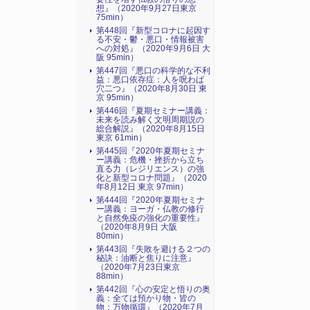
想』（2020年9月27日東京
75min）
第448回『新型コロナに起因す
る不安・鬱・悪口・情報被害
への対処』（2020年9月6日 大
阪 95min）
第447回『悪口の科学的な不利
益：悪口依存症：人を呪わば
穴二つ』（2020年8月30日 東
京 95min）
第446回『夏期セミナー講義：
未来を読み解く文明周期説の
総合解説』（2020年8月15日
東京 61min）
第445回『2020年夏期セミナ
ー講義：危機・挫折から立ち
直る力（レジリエンス）の強
化と新型コロナ問題』（2020
年8月12日 東京 97min）
第444回『2020年夏期セミナ
ー講義：ヨーガ・仏教の修行
と自然免疫の強化の重要性』
（2020年8月9日 大阪
80min）
第443回『失敗を避ける２つの
秘訣：油断と焦りに注意』
（2020年7月23日東京
88min）
第442回『心の安定と悟りの奥
義：全ては預かり物・皆の
物：万物循環』（2020年7月