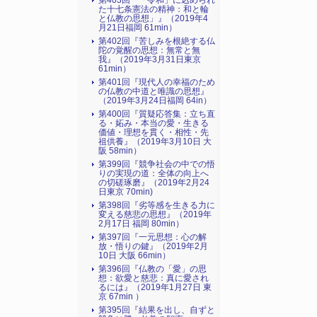
第403回『「令和」に込められ
た十七条憲法の精神：和と輪
と仏教の思想」』（2019年4
月21日福岡 61min）
第402回『苦しみを根絶する仏
陀の覚醒の思想：無常と無
我』（2019年3月31日東京
61min）
第401回『現代人の幸福のため
の仏教の中道と唯識の思想』
（2019年3月24日福岡 64in）
第400回『質疑応答集：立ち直
る・妬み・本当の愛・生きる
価値・理想を貫く・相性・先
祖供養』（2019年3月10日 大
阪 58min）
第399回『競争社会の中での悟
りの実現の道：全体の向上へ
の切磋琢磨』（2019年2月24
日東京 70min)
第398回『劣等感を生きる力に
変える慈悲の思想』（2019年
2月17日 福岡 80min）
第397回『一元思想：心の解
放・悟りの鍵』（2019年2月
10日 大阪 66min）
第396回『仏教の「愛」の思
想：欲愛と慈悲：真に愛され
るには』（2019年1月27日 東
京 67min ）
第395回『結果を出し、自ずと