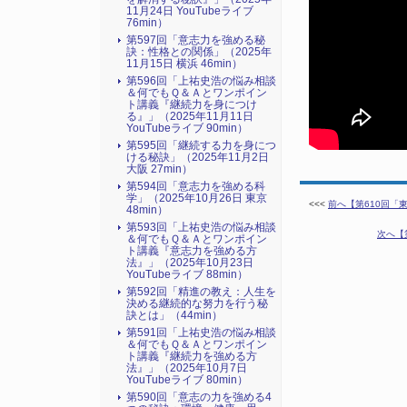
11月24日 YouTubeライブ
76min）
第597回「意志力を強める秘
訣：性格との関係」（2025年
11月15日 横浜 46min）
第596回「上祐史浩の悩み相談
＆何でもＱ＆Ａとワンポイン
ト講義『継続力を身につけ
る』​」（2025年11月11日
YouTubeライブ 90min）
第595回「継続する力を身につ
ける秘訣」（2025年11月2日
大阪 27min）
第594回「意志力を強める科
学」（2025年10月26日 東京
<<<
前へ【第610回「
48min）
第593回「上祐史浩の悩み相談
次へ【
＆何でもＱ＆Ａとワンポイン
ト講義『意志力を強める方
法』​」（2025年10月23日
YouTubeライブ 88min）
第592回「精進の教え：人生を
決める継続的な努力を行う秘
訣とは」（44min）
第591回「上祐史浩の悩み相談
＆何でもＱ＆Ａとワンポイン
ト講義『継続力を強める方
法』​」（2025年10月7日
YouTubeライブ 80min）
第590回「意志の力を強める4