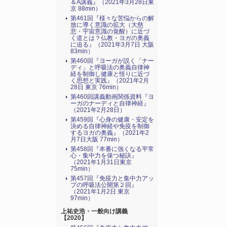
＆A講義』（2021年3月28日東
京 88min）
第461回『様々な苦悩からの解
放に導く意識の拡大（大慈
悲・宇宙意識の覚醒）に近づ
く道とは？仏教・ヨガの奥義
に迫る』（2021年3月7日 大阪
83min）
第460回『ヨーガが説く「ナー
ディ」と呼吸法の奥義自律神
経を制御し健康と悟りに近づ
く思想と実践』（2021年2月
28日 東京 76min）
第460回講義動画関係資料『ヨ
ーガのナーディと自律神経』
（2021年2月28日）
第459回『心身の健康・安定を
決める自律神経や免疫を制御
するヨガの奥義』（2021年2
月7日大阪 77min）
第458回『本番に強くなる平常
心・集中力を保つ秘訣』
（2021年1月31日東京
75min）
第457回『免疫力と集中力アッ
プの呼吸法公開第２回』
（2021年1月2日 東京
97min）
上祐史浩・一般向け講義
【2020】