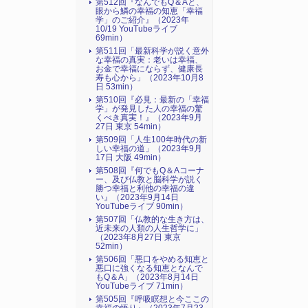
第512回『なんでもQ＆Aと、
眼から鱗の幸福の知恵「幸福
学」のご紹介』（2023年
10/19 YouTubeライブ
69min）
第511回「最新科学が説く意外
な幸福の真実：老いは幸福、
お金で幸福にならず、健康長
寿も心から」（2023年10月8
日 53min）
第510回『必見：最新の「幸福
学」が発見した人の幸福の驚
くべき真実！』（2023年9月
27日 東京 54min）
第509回「人生100年時代の新
しい幸福の道」（2023年9月
17日 大阪 49min）
第508回『何でもQ＆Aコーナ
ー、及び仏教と脳科学が説く
勝つ幸福と利他の幸福の違
い』（2023年9月14日
YouTubeライブ 90min）
第507回「仏教的な生き方は、
近未来の人類の人生哲学に」
（2023年8月27日 東京
52min）
第506回「悪口をやめる知恵と
悪口に強くなる知恵となんで
もQ＆A」（2023年8月14日
YouTubeライブ 71min）
第505回『呼吸瞑想と今ここの