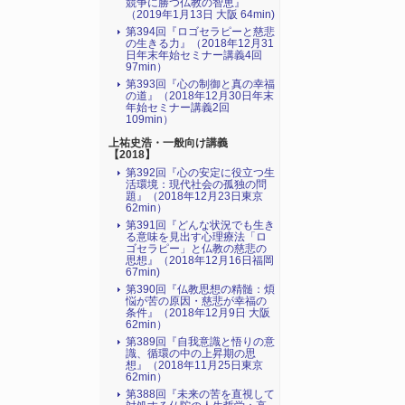
競争に勝つ仏教の智恵』
（2019年1月13日 大阪 64min)
第394回『ロゴセラピーと慈悲
の生きる力』（2018年12月31
日年末年始セミナー講義4回
97min）
第393回『心の制御と真の幸福
の道』（2018年12月30日年末
年始セミナー講義2回
109min）
上祐史浩・一般向け講義
【2018】
第392回『心の安定に役立つ生
活環境：現代社会の孤独の問
題』（2018年12月23日東京
62min）
第391回『どんな状況でも生き
る意味を見出す心理療法「ロ
ゴセラピー」と仏教の慈悲の
思想』（2018年12月16日福岡
67min)
第390回『仏教思想の精髄：煩
悩が苦の原因・慈悲が幸福の
条件』（2018年12月9日 大阪
62min）
第389回『自我意識と悟りの意
識、循環の中の上昇期の思
想』（2018年11月25日東京
62min）
第388回『未来の苦を直視して