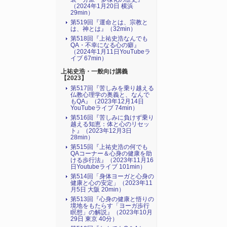
（2024年1月20日 横浜
29min）
第519回『運命とは、宗教と
は、神とは』（32min）
第518回『上祐史浩なんでも
QA・不幸になる心の癖』
（2024年1月11日YouTubeラ
イブ 67min）
上祐史浩・一般向け講義
【2023】
第517回『苦しみを乗り越える
仏教心理学の奥義と、なんで
もQA』（2023年12月14日
YouTubeライブ 74min）
第516回『苦しみに負けず乗り
越える知恵：体と心のリセッ
ト』（2023年12月3日
28min）
第515回『上祐史浩の何でも
QAコーナー＆心身の健康を助
ける歩行法』（2023年11月16
日Youtubeライブ 101min）
第514回「身体ヨーガと心身の
健康と心の安定」（2023年11
月5日 大阪 20min）
第513回『心身の健康と悟りの
境地をもたらす「ヨーガ歩行
瞑想」の解説』（2023年10月
29日 東京 40分）