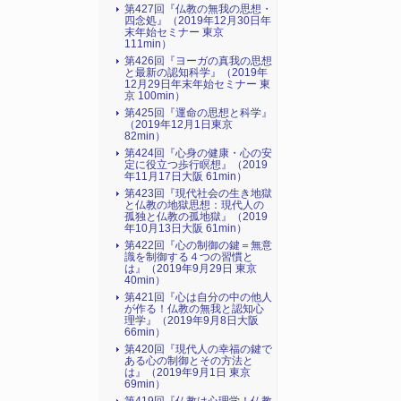
第427回『仏教の無我の思想・
四念処』（2019年12月30日年
末年始セミナー 東京
111min）
第426回『ヨーガの真我の思想
と最新の認知科学』（2019年
12月29日年末年始セミナー 東
京 100min）
第425回『運命の思想と科学』
（2019年12月1日東京
82min）
第424回『心身の健康・心の安
定に役立つ歩行瞑想』（2019
年11月17日大阪 61min）
第423回『現代社会の生き地獄
と仏教の地獄思想：現代人の
孤独と仏教の孤地獄』（2019
年10月13日大阪 61min）
第422回『心の制御の鍵＝無意
識を制御する４つの習慣と
は』（2019年9月29日 東京
40min）
第421回『心は自分の中の他人
が作る！仏教の無我と認知心
理学』（2019年9月8日大阪
66min）
第420回『現代人の幸福の鍵で
ある心の制御とその方法と
は』（2019年9月1日 東京
69min）