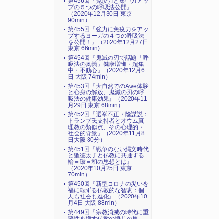
第456回『免疫力と集中力アッ
プの５つの呼吸法公開』
（2020年12月30日 東京
90min）
第455回『強力に免疫力をアッ
プするヨーガの４つの呼吸法
を公開！』（2020年12月27日
東京 66min)
第454回『鬼滅の刃で話題「呼
吸法の奥義」健康増進・超集
中・不動心』（2020年12月6
日 大阪 74min）
第453回『大自然でのAwe体験
と心身の解放、鬼滅の刃の呼
吸法の健康効果』（2020年11
月29日 東京 68min）
第452回『選挙不正・陰謀説：
トランプ氏支持者とオウム真
理教の類似点、その心理的・
社会的背景』（2020年11月8
日大阪 80分）
第451回『戦争のない縄文時代
と聖徳太子と仏教に共通する
輪＝環＝和の思想とは』
（2020年10月25日 東京
70min）
第450回『新型コロナの災いを
福に転ずる仏教的な智恵：個
人も社会も進化』（2020年10
月4日 大阪 88min）
第449回『宗教消滅の時代に重
要性を増す仏教の悟りの思