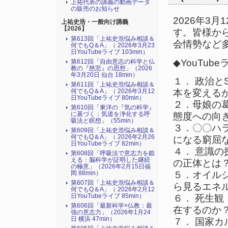
上祐代表の講義の動画データ
の販売のお知らせ
2026年3
上祐史浩・一般向け講義
【2026】
す。皆様か
第613回「上祐史浩悩み相談＆
会情勢など
何でもQ＆A」（ 2026年3月23
日YouTubeライブ 103min）
◆YouTu
第612回「自由意志の科学と仏
教の『慈悲』の思想」（2026
年3月20日 仙台 18min）
１． 政治と
第611回「上祐史浩悩み相談＆
何でもQ＆A」（ 2026年3月12
本を変えるか？
日YouTubeライブ 80min）
２．母娘の
第610回「東洋の『気の科学』
に基づく：気道を浄化する呼
態度への向き
吸法と瞑想」（55min）
３．〇〇ハ
第609回「上祐史浩悩み相談＆
何でもQ＆A」（ 2026年2月26
になる窮屈な
日YouTubeライブ 82min）
４． 意識
第608回「呼吸法で意志力を鍛
える：脳科学が証明した継続
の正体とは？ 
の極意」（2026年2月15日福
岡 88min）
５．オイル
第607回「上祐史浩悩み相談＆
ら見るエネル
何でもQ＆A」（ 2026年2月12
日YouTubeライブ 85min）
６． 死生
第606回「最新科学×仏教：最
在するのか？ 
強の意志力」（2026年1月24
日 横浜 47min）
７． 国家