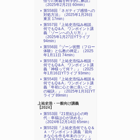
悟りの奥義を科学的に解説』
（2025年2月2日 60min）
第558回「ネガティブ感情への
対処方法」（2025年1月26日
東京 17min）
第557回『上祐史浩悩み相談、
何でもQ＆A、ワンポイント講
義「ゾーンへの入り方」』
（2025年1月27日YTライブ
94min）
第556回『ゾーン状態（フロー
体験）と仏教の禅定』（2025
年1月11日 74min）
第555回『上祐史浩悩み相談・
何でもQ＆A、ワンポイント講
義「神様って何？」』（2025
年1月16日YTライブ 93min）
第554回『上祐史浩悩み相談＆
何でもQ＆A」ワンポイント講
義「年初に心と体に良いこと
の秘訣」』（2025年1月3日YT
ライブ 89min）
上祐史浩・一般向け講義
【2024】
第553回『21世紀は心の時
代：幸福は心が決める』
（2024年12月14日 65min）
第552回『上祐史浩何でもＱ＆
Ａ・ワンポイント講義「前向
きな心を作る年末のコツ」』