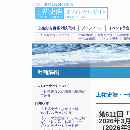
上祐史浩 書籍 対談 取材
プロフィール
イベント予定
「ひかりの輪」公式サイト
団体の概要
思想と実践
仏教思想
オウムの清算
イベント予定
指導
動画[講義]
このコーナーについて
上祐代表などの講義の動画の
上祐史浩・一
ご紹介
お知らせ
「上祐史浩・ひかりの輪」
YouTubeチャンネル
第611回
【テーマ別動画ページのご紹
2026年3
介】上祐史浩：仏教・ヨー
ガ・心理学セミナー動画
（2026年