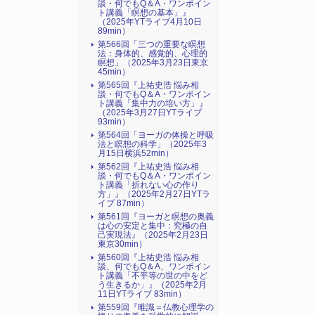
談・何でもQ＆A・ワンポイン
ト講義「瞑想の基本」』
（2025年YTライブ4月10日
89min）
第566回「三つの重要な瞑想
法：身体的、感覚的、心理的
瞑想」（2025年3月23日東京
45min）
第565回『上祐史浩 悩み相
談・何でもQ＆A・ワンポイン
ト講義「集中力の培い方」』
（2025年3月27日YTライブ
93min）
第564回「ヨーガの体操と呼吸
法と瞑想の科学」（2025年3
月15日横浜52min）
第562回『上祐史浩 悩み相
談・何でもQ＆A・ワンポイン
ト講義「折れない心の作り
方」』（2025年2月27日YTラ
イブ 87min）
第561回『ヨーガと瞑想の奥義
は心の安定と集中：究極の自
己実現法』（2025年2月23日
東京30min）
第560回『上祐史浩 悩み相
談、何でもQ＆A、ワンポイン
ト講義「不平等の世の中をど
う生きるか」』（2025年2月
11日YTライブ 83min）
第559回『唯識＝仏教心理学の