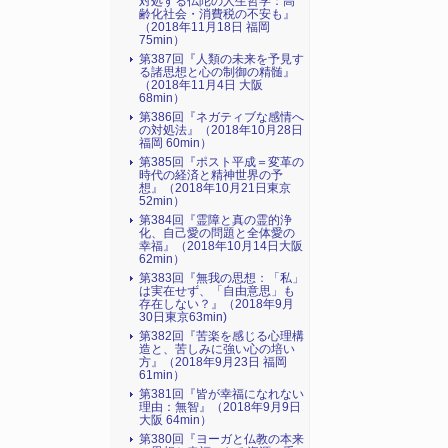
対処する仏陀の人生哲学：高
齢化社会・消費税の不安も』
（2018年11月18日 福岡
75min）
第387回『人類の未来を予見す
る諸思想と心の制御の精髄』
（2018年11月4日 大阪
68min）
第386回『ネガティブな感情へ
の対処法』（2018年10月28日
福岡 60min）
第385回『ポスト平成＝変革の
時代の経済と精神世界の予
想』（2018年10月21日東京
52min）
第384回『霊障と真の霊的浄
化、自己愛の問題と全体愛の
幸福』（2018年10月14日大阪
62min）
第383回『無我の思想：「私」
は実在せず、「自由意思」も
存在しない？』（2018年9月
30日東京63min)
第382回『苦楽を感じる心理構
造と、苦しみに強い心の培い
方』（2018年9月23日 福岡
61min）
第381回『皆が幸福になれない
理由：無智』（2018年9月9日
大阪 64min）
第380回『ヨーガと仏教の本来