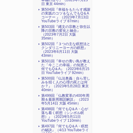
幸福の悟り』（2023年7月23
日 東京 44min）
第504回『幸福をもたらす感謝
の実践のコツ＆なんでもQ＆A
コーナー 』（2023年7月13日
YouTubeライブ 87min）
第503回『縄文の宗教と弥生以
降の宗教の変化と融合』
（2023年7月2日 大阪
35min）
第502回『３つの主な瞑想法と
クンダリニーヨーガの瞑想』
（2023年6月11日 大阪
43min）
第501回『幸せの青い鳥が教え
た「今ここの幸福」の知恵と
何でもQ＆A』（2023年6月15
日 YouTubeライブ 92min）
第500回『仏法奥義：自ら苦し
みを招く人の心理の罠とは何
か？』（2023年5月28日 東京
40min）
第499回「仏教変革の400年周
期＆最新周期説解説」（2023
年5月14日 大阪 45min）
第498回『何でもQ＆A・心が
落ち着く瞑想（シンボル瞑
想）』（2023年5月11日
YouTubeライブ 110min）
第497回『何でもQ＆A・瞑想
の秘訣』（4/13 YouTubeライ