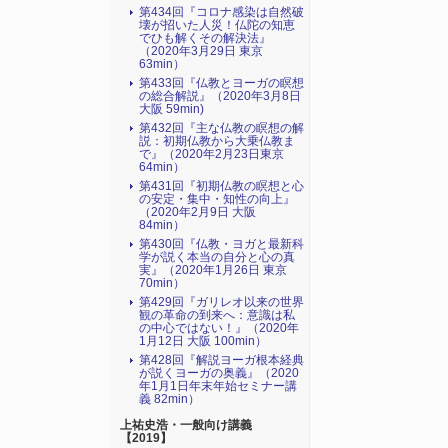
第434回『コロナ感染は自然破
壊が招いた人災！仏陀の知恵
でひも解くその解決法』
（2020年3月29日 東京
63min）
第433回『仏教とヨーガの瞑想
の総合解説』（2020年3月8日
大阪 59min)
第432回『主な仏教の瞑想の解
説：初期仏教から大乗仏教ま
で』（2020年2月23日東京
64min）
第431回『初期仏教の瞑想と心
の安定・集中・知性の向上』
（2020年2月9日 大阪
84min）
第430回『仏教・ヨガと最新科
学が説く本当の自分と心の真
実』（2020年1月26日 東京
70min）
第429回『ガリレオ以来の世界
観の革命の到来へ：意識は私
の中心ではない！』（2020年
1月12日 大阪 100min）
第428回『解説ヨーガ根本経典
が説くヨーガの奥義』（2020
年1月1日年末年始セミナー講
義 82min）
上祐史浩・一般向け講義
【2019】