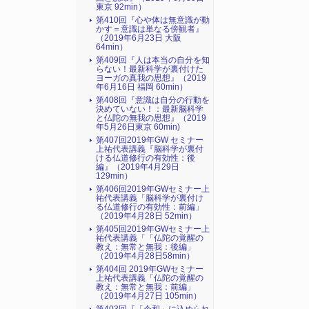
東京 92min）
第410回『心や体は無意識が動
かす＝意識は単なる傍観者』
（2019年6月23日 大阪
64min）
第409回『人は本当の自分を知
らない！最新科学が裏付けた
ヨーガの真我の思想』（2019
年6月16日 福岡 60min）
第408回『意識は自分の行動を
決めていない！：最新脳科学
と仏陀の無我の思想』（2019
年5月26日東京 60min)
第407回2019年GW セミナー
上祐代表講義『脳科学が裏付
ける仏道修行の有効性：後
編』（2019年4月29日
129min）
第406回2019年GWセミナー上
祐代表講義「脳科学が裏付け
る仏道修行の有効性：前編」
（2019年4月28日 52min）
第405回2019年GWセミナー上
祐代表講義「「仏陀の覚醒の
教え：無常と無我：後編」
（2019年4月28日58min）
第404回 2019年GWセミナー
上祐代表講義「仏陀の覚醒の
教え：無常と無我：前編」
（2019年4月27日 105min）