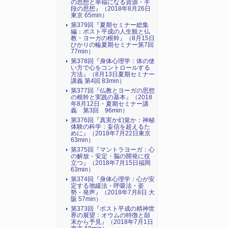
の思想と幸福になる資源・手
段の思想』（2018年8月26日
東京 65min）
第379回『夏期セミナー総集
編：ポスト平成の人生観と仏
教・ヨーガの根幹』（8月15日
ひかりの輪夏期セミナー第7回
77min）
第378回『身体心理学：体の使
い方で心をコントロールする
方法』（8月13日夏期セミナー
講義 第4回 83min）
第377回『仏教とヨーガの思想
の根幹と実践の基本』（2018
年8月12日・夏期セミナー講
義 第3回 96min）
第376回『真実か幻覚か：神秘
体験の科学：妄信を超えるた
めに』（2018年7月22日東京
63min）
第375回『マントラヨーガ：心
の解放・安定・脳の開発に役
立つ』（2018年7月15日福岡
63min）
第374回『身体心理学：心が安
定する弛緩法・呼吸法・姿
勢・発声』（2018年7月8日 大
阪 57min）
第373回『ポスト平成の精神世
界の展望：オウムの特徴と顛
末から予見』（2018年7月1日