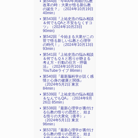
第544回「今400年周期の仏教
改革の時：大衆が悟る新仏教
の誕生？」（2024年10月19日
40min）
第543回『上祐史浩の悩み相談
＆何でもQAと不安をなくすコ
ツ』（2024年10月23日
90min)
第542回「今始まる大衆がこの
世で悟る新しい仏教と心理学
の時代！」（2024年10月13日
93min）
第541回『上祐史浩の悩み相談
＆何でもＱＡと怒りが静まる
考え方・行動の仕方・呼吸
法』（2024年10月10日
YouTubeライブ 86min）
第540回『最新脳科学が説く感
情と心身の健康と関係』
（2024年5月2日 東京
84min）
第539回『上祐史浩の悩み相談
＆なんでもQA』（2024年9月
26日 85min）
第538回『最新心理学が裏付け
る仏教の悟りの思想と、始ま
る悟りの大衆化（後半）』
（2024年5月1日 東京
96min）
第537回『最新心理学が裏付け
る仏教の悟りの思想と、始ま