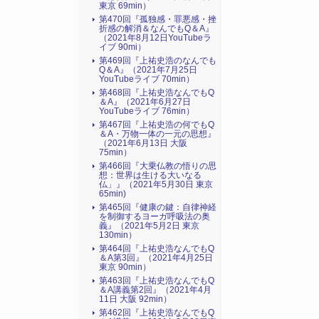
東京 69min）
第470回『孤独感・罪悪感・挫
折感の解消＆なんでもQ＆A』
（2021年8月12日YouTubeラ
イブ 90mi）
第469回『上祐史浩のなんでも
Q＆A』（2021年7月25日
YouTubeライブ 70min）
第468回『上祐史浩なんでもQ
＆A』（2021年6月27日
YouTubeライブ 76min）
第467回『上祐史浩の何でもQ
＆A・万物一体の一元の思想』
（2021年6月13日 大阪
75min）
第466回『大乗仏教の悟りの思
想：世界は生ける大いなる
仏」』（2021年5月30日 東京
65min)
第465回『健康の鍵：自律神経
を制御するヨーガ呼吸法の奥
義』（2021年5月2日 東京
130min）
第464回『上祐史浩なんでもQ
＆A第3回』（2021年4月25日
東京 90min）
第463回『上祐史浩なんでもQ
＆A講義第2回』（2021年4月
11日 大阪 92min）
第462回『上祐史浩なんでもQ