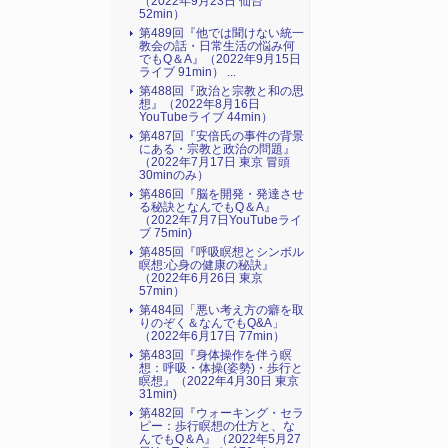
（2022年9月23日 仙台
52min）
第489回『他では聞けない統一
教会の話・日常生活の悩み何
でもQ＆A』（2022年9月15日
ライブ 91min） ...
第488回『政治と宗教と和の思
想』（2022年8月16日
YouTubeライブ 44min）
第487回『安倍氏の事件の背景
にある・宗教と政治の問題』
（2022年7月17日 東京 冒頭
30minのみ）
第486回『脳を開発・発達させ
る秘訣となんでもQ＆A』
（2022年7月7日YouTubeライ
ブ 75min)
第485回『呼吸瞑想とシンボル
瞑想:心身の健康の秘訣』
（2022年6月26日 東京
57min）
第484回「悪い考え方の癖を取
りのぞく＆なんでもQ&A」
（2022年6月17日 77min）
第483回『身体操作を伴う瞑
想：呼吸・体操(姿勢)・歩行と
瞑想』（2022年4月30日 東京
31min)
第482回『ウォーキング・セラ
ピー：歩行瞑想の仕方と、な
んでもQ＆A』（2022年5月27