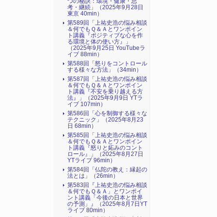
つの秘訣：環境・健康・思
考・継続」（2025年9月28日
東京 40min）
第589回「上祐史浩の悩み相談
＆何でもＱ＆Ａとワンポイン
ト講義『ポジティブな心を作
る環境と体の使い方』​」
（2025年9月25日 YouTubeラ
イブ 88min）
第588回「怒りをコントロール
する様々な方法」（34min）
第587回「上祐史浩の悩み相談
＆何でもＱ＆Ａとワンポイン
ト講義『不安を乗り越える方
法』​」（2025年9月9日 YTラ
イブ 107min）
第586回「心を制御する様々な
テクニック」（2025年8月23
日 68min）
第585回「上祐史浩の悩み相談
＆何でもＱ＆Ａとワンポイン
ト講義『怒りと妬みのコント
ロール』​」（2025年8月27日
YTライブ 96min）
第584回「仏陀の教え：縁起の
法とは」（26min）
第583回『上祐史浩の悩み相談
＆何でもＱ＆Ａ」とワンポイ
ント講義「今後の日本と世界
の予測」』（2025年8月7日YT
ライブ 80min）