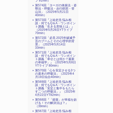
ブ 91min）
第574回「ヨーガの体操法・姿
勢法・呼吸法・歩行瞑想・登
山法」（2025年5月21日
40min）
第573回『上祐史浩 悩み相
談・何でもQ＆A・ワンポイン
ト講義「生きる意味とは」』
（2025年5月26日YTライブ
70min）
第572回「必見:2025年破滅予
言のブームとその心理学的背
景」（2025年5月14日
33min）
第571回『上祐史浩 悩み相
談・何でもQ＆A・ワンポイン
ト講義「幸せとは何か？最新
の幸福学」』（2025年5月8日
YTライブ 80min）
第570回「心を安定させる3つ
の基本の呼吸法」（2025年4
月19日仙台40min）
第569回『上祐史浩 悩み相
談・何でもQ＆A・ワンポイン
ト講義「安定と集中をもたら
す二つの呼吸法」』（2025年
4月22日YT92min）
第568回『「錯覚」が幸福を妨
げる！その解決法は？』
（39min）
第567回『上祐史浩 悩み相