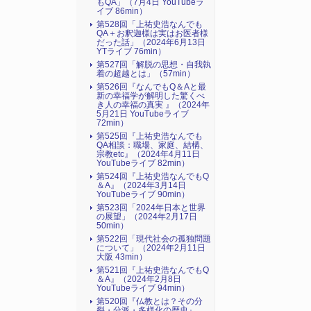
もQA」（7月4日 YouTubeラ
イブ 86min）
第528回「上祐史浩なんでも
QA＋お釈迦様は実はお医者様
だった話」（2024年6月13日
YTライブ 76min）
第527回「解脱の思想・自我執
着の超越とは」（57min）
第526回『なんでもQ＆Aと最
新の幸福学が解明した驚くべ
き人の幸福の真実 』（2024年
5月21日 YouTubeライブ
72min）
第525回『上祐史浩なんでも
QA相談：職場、家庭、結構、
宗教etc』（2024年4月11日
YouTubeライブ 82min）
第524回『上祐史浩なんでもQ
＆A』（2024年3月14日
YouTubeライブ 90min）
第523回「2024年日本と世界
の展望」（2024年2月17日
50min）
第522回「現代社会の孤独問題
について」（2024年2月11日
大阪 43min）
第521回『上祐史浩なんでもQ
＆A』（2024年2月8日
YouTubeライブ 94min）
第520回『仏教とは？その分
裂・分派・多様化の歴史』