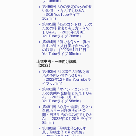
ブ 108min）
第496回『心の安定のための良
い習慣！・なんでもQ＆A』
（3/16 YouTubeライブ
102min)
第495回『心のコントロールの
ための呼吸法と考え方・何で
もQ＆A』（2023年2月9日
YouTubeライブ 78min）
第494回『何でもQ＆A・真の
自由の道：人は実は自分の心
の奴隷』（2023年1月12日
YouTubeライブ 55min）
上祐史浩・一般向け講義
【2022】
第493回『2023年の宗教と政
治の予想と何でもQ＆A』
（2022年12月8日 YouTubeラ
イブ 65min）
第492回『マインドコントロー
ルの実態を全解剖と何でもQ＆
A』（2022年11月10日
YouTubeライブ 58min）
第491回『心身の健康に役立つ
各種のヨーガ呼吸法の大公
開・日常生活の悩み何でもQ＆
A』（2022年10月20日 ライブ
85min）
第490回「聖徳太子1400年
忌：聖徳太子と和の思想」