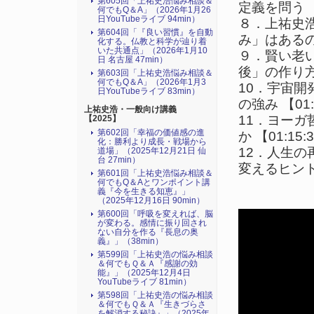
第605回「上祐史浩悩み相談＆
定義を問う 【
何でもQ＆A」（2026年1月26
日YouTubeライブ 94min）
８．上祐史
第604回「『良い習慣』を自動
み」はあるのか
化する。仏教と科学が辿り着
いた共通点」（2026年1月10
９．賢い老
日 名古屋 47min）
後」の作り方 
第603回「上祐史浩悩み相談＆
何でもQ＆A」（2026年1月3
10．宇宙
日YouTubeライブ 83min）
の強み 【01:
上祐史浩・一般向け講義
11．ヨー
【2025】
第602回「幸福の価値感の進
か 【01:15:
化：勝利より成長・戦場から
12．人生
道場」（2025年12月21日 仙
台 27min）
変えるヒント 
第601回「上祐史浩悩み相談＆
何でもQ＆Aとワンポイント講
義『今を生きる知恵』」
（2025年12月16日 90min）
第600回「呼吸を変えれば、脳
が変わる。感情に振り回され
ない自分を作る『長息の奥
義』」（38min）
第599回「上祐史浩の悩み相談
＆何でもＱ＆Ａ『感謝の効
能』」（2025年12月4日
YouTubeライブ 81min）
第598回「上祐史浩の悩み相談
＆何でもＱ＆Ａ『生きづらさ
を解消する秘訣』​」（2025年