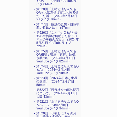
もQA」（7月4日 YouTubeラ
イブ 86min）
第528回「上祐史浩なんでも
QA＋お釈迦様は実はお医者様
だった話」（2024年6月13日
YTライブ 76min）
第527回「解脱の思想・自我執
着の超越とは」（57min）
第526回『なんでもQ＆Aと最
新の幸福学が解明した驚くべ
き人の幸福の真実 』（2024年
5月21日 YouTubeライブ
72min）
第525回『上祐史浩なんでも
QA相談：職場、家庭、結構、
宗教etc』（2024年4月11日
YouTubeライブ 82min）
第524回『上祐史浩なんでもQ
＆A』（2024年3月14日
YouTubeライブ 90min）
第523回「2024年日本と世界
の展望」（2024年2月17日
50min）
第522回「現代社会の孤独問題
について」（2024年2月11日
大阪 43min）
第521回『上祐史浩なんでもQ
＆A』（2024年2月8日
YouTubeライブ 94min）
第520回『仏教とは？その分
裂・分派・多様化の歴史』