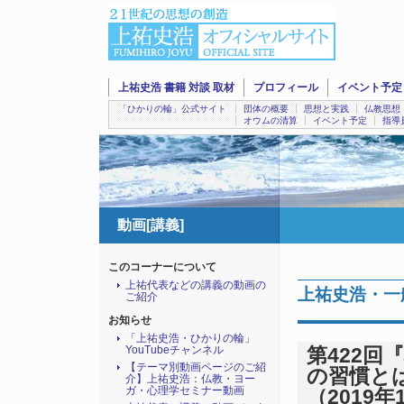
上祐史浩 書籍 対談 取材
プロフィール
イベント予定
「ひかりの輪」公式サイト
団体の概要
思想と実践
仏教思想
オウムの清算
イベント予定
指導
動画[講義]
このコーナーについて
上祐代表などの講義の動画の
上祐史浩・一
ご紹介
お知らせ
「上祐史浩・ひかりの輪」
YouTubeチャンネル
第422
【テーマ別動画ページのご紹
の習慣とは』
介】上祐史浩：仏教・ヨー
ガ・心理学セミナー動画
（2019年