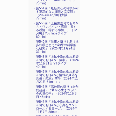
（12月23日 YouTubeライブ
75min）
第551回『最新の心の科学が示
す革新的な人間観と幸福観』
（2024年12月8日大阪
77min）
第550回『上祐史浩何でもＱ＆
Ａ・ワンポイント講義「損す
る感情、得する感情」』（12
月6日 YouTubeライブ
80min）
第549回『健康と悟りを助ける
歩行瞑想とその効果の科学的
な研究』（2024年11月24日
31min）
第548回『上祐史浩の悩み相談
＆何でもQ＆A・後半』（2024
年11月21日 YTライブ
40min）
第547回『上祐史浩の悩み相談
＆何でもQ＆Aと情報の真偽を
見抜く知恵』前半（2024年11
月21日 61min）』
第546回『高齢期の悟り（老年
的超越）に繋がる生きづらい
今の世の中』（2024年11月3
日 46min）
第545回『上祐史浩の悩み相談
＆何でもQ＆Aと心身をコント
ロールするヨーガ』（2024年
11月7日 88min）