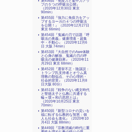
第456回『免疫力と集中力アッ
プの５つの呼吸法公開』
（2020年12月30日 東京
90min）
第455回『強力に免疫力をアッ
プするヨーガの４つの呼吸法
を公開！』（2020年12月27日
東京 66min)
第454回『鬼滅の刃で話題「呼
吸法の奥義」健康増進・超集
中・不動心』（2020年12月6
日 大阪 74min）
第453回『大自然でのAwe体験
と心身の解放、鬼滅の刃の呼
吸法の健康効果』（2020年11
月29日 東京 68min）
第452回『選挙不正・陰謀説：
トランプ氏支持者とオウム真
理教の類似点、その心理的・
社会的背景』（2020年11月8
日大阪 80分）
第451回『戦争のない縄文時代
と聖徳太子と仏教に共通する
輪＝環＝和の思想とは』
（2020年10月25日 東京
70min）
第450回『新型コロナの災いを
福に転ずる仏教的な智恵：個
人も社会も進化』（2020年10
月4日 大阪 88min）
第449回『宗教消滅の時代に重
要性を増す仏教の悟りの思