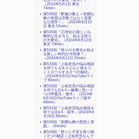
る悟りの大衆化（前半）』
（2024年5月1日 東京
74min）
第536回『釈迦の教え＝初期仏
教の本質は宗教ではなく高度
な心理学！』（2024年8月10
日 東京 55min）
第535回『21世紀の新しい仏
教的な生き方と、始まる悟り
の大衆化』（2024年8月12日
東京 79min）
第534回『悟りの大衆化が始ま
る新しい時代が今到来！』
（2024年9月11日 55min）
第533回『上祐史浩の悩み相談
＆何でもＱ＆Ａと心と体をコ
ントロールする６つの秘訣』
（2024年9月5日YouTubeライ
ブ 90min）
第532回『上祐史浩の悩み相談
＆何でもQ＆A＋健康に良い３
つの呼吸法：後半』（2024年
8月16日YouTubeライブ後半
49min）
第531回『上祐史浩悩み相談＆
何でもQ＆A・前半』(2024年8
月16日 66min）
第530回『初期仏教の思想と実
践』（64min)
第529回「怒りと不安を取り除
く3つの秘訣＋上祐史浩なんで