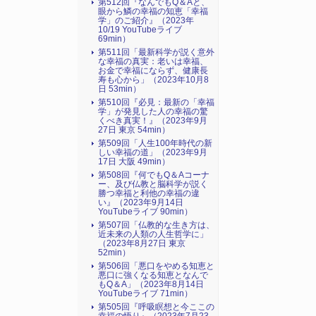
第512回『なんでもQ＆Aと、
眼から鱗の幸福の知恵「幸福
学」のご紹介』（2023年
10/19 YouTubeライブ
69min）
第511回「最新科学が説く意外
な幸福の真実：老いは幸福、
お金で幸福にならず、健康長
寿も心から」（2023年10月8
日 53min）
第510回『必見：最新の「幸福
学」が発見した人の幸福の驚
くべき真実！』（2023年9月
27日 東京 54min）
第509回「人生100年時代の新
しい幸福の道」（2023年9月
17日 大阪 49min）
第508回『何でもQ＆Aコーナ
ー、及び仏教と脳科学が説く
勝つ幸福と利他の幸福の違
い』（2023年9月14日
YouTubeライブ 90min）
第507回「仏教的な生き方は、
近未来の人類の人生哲学に」
（2023年8月27日 東京
52min）
第506回「悪口をやめる知恵と
悪口に強くなる知恵となんで
もQ＆A」（2023年8月14日
YouTubeライブ 71min）
第505回『呼吸瞑想と今ここの