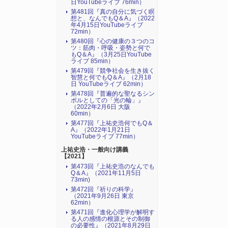
日YouTubeライブ 76min）
第481回『真の自分に気づく瞑
想と、なんでもQ＆A』（2022
年4月15日YouTubeライブ
72min）
第480回『心の健康の３つのコ
ツ：筋肉・呼吸・姿勢と何で
もQ＆A』（3月25日YouTube
ライブ 85min）
第479回『競争社会を生き抜く
智慧と何でもQ＆A』（2月18
日 YouTubeライブ 62min）
第478回『普遍的な聖なるシン
ボルとしての「光の輪」』
（2022年2月6日 大阪
60min）
第477回『上祐史浩何でもQ＆
A』（2022年1月21日
YouTubeライブ 77min）
上祐史浩・一般向け講義
【2021】
第473回『上祐史浩のなんでも
Q＆A』（2021年11月5日
73min)
第472回『祈りの科学』
（2021年9月26日 東京
62min）
第471回『進化心理学が解明す
る人の感情の根源とその制御
の必要性』（2021年8月29日