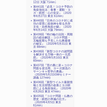
12日 大阪 71min）
第441回『必見！コロナ予防の
免疫強化法：食事・運動・ヨ
ガ・瞑想・心の安定』（2020
年6月27日 東京 61min）
第440回『日本のコロナ封じ成
功の背景に疫病神を祭る共存
文化・自然免疫が鍵』（2020
年6月14日 大阪 79min）
第439回『時の輪の法則・周期
説の総合解説：コロナ問題・
五輪延期も予見した仏教最後
の秘宝』（2020年5月31日 東
京 88min）
第438回『新型コロナの諸問題
を解決する万物一体の一元思
想』（2020年5月10日 東京
60min）
第437回『苦の裏に楽＝コロナ
問題を逆活用、ヨーガ源流の
サーンキャ哲学の奥義』
（2020年5月2日GWセミナー
講義 127min)
第436回『新型ウイルス最新情
報と生活習慣の改善とヨガ瞑
想による免疫強化』（2020年
4月26日 東京 47min）
第435回『コロナ問題・仏教の
歴史・瞑想の準備の仕方』
（2020年4月5日 東京
61min）