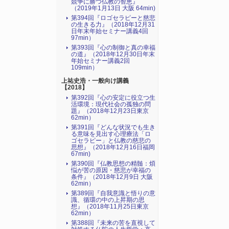
競争に勝つ仏教の智恵』
（2019年1月13日 大阪 64min)
第394回『ロゴセラピーと慈悲
の生きる力』（2018年12月31
日年末年始セミナー講義4回
97min）
第393回『心の制御と真の幸福
の道』（2018年12月30日年末
年始セミナー講義2回
109min）
上祐史浩・一般向け講義
【2018】
第392回『心の安定に役立つ生
活環境：現代社会の孤独の問
題』（2018年12月23日東京
62min）
第391回『どんな状況でも生き
る意味を見出す心理療法「ロ
ゴセラピー」と仏教の慈悲の
思想』（2018年12月16日福岡
67min)
第390回『仏教思想の精髄：煩
悩が苦の原因・慈悲が幸福の
条件』（2018年12月9日 大阪
62min）
第389回『自我意識と悟りの意
識、循環の中の上昇期の思
想』（2018年11月25日東京
62min）
第388回『未来の苦を直視して