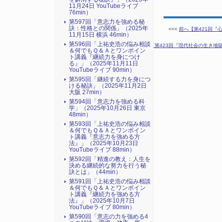
11月24日 YouTubeライブ
76min）
第597回「意志力を強める秘
訣：性格との関係」（2025年
<<<
前へ【第421回『
11月15日 横浜 46min）
第596回「上祐史浩の悩み相談
次へ【第423回『現代社会の生き地獄
＆何でもＱ＆Ａとワンポイン
ト講義『継続力を身につけ
る』​」（2025年11月11日
YouTubeライブ 90min）
第595回「継続する力を身につ
ける秘訣」（2025年11月2日
大阪 27min）
第594回「意志力を強める科
学」（2025年10月26日 東京
48min）
第593回「上祐史浩の悩み相談
＆何でもＱ＆Ａとワンポイン
ト講義『意志力を強める方
法』​」（2025年10月23日
YouTubeライブ 88min）
第592回「精進の教え：人生を
決める継続的な努力を行う秘
訣とは」（44min）
第591回「上祐史浩の悩み相談
＆何でもＱ＆Ａとワンポイン
ト講義『継続力を強める方
法』​」（2025年10月7日
YouTubeライブ 80min）
第590回「意志の力を強める4