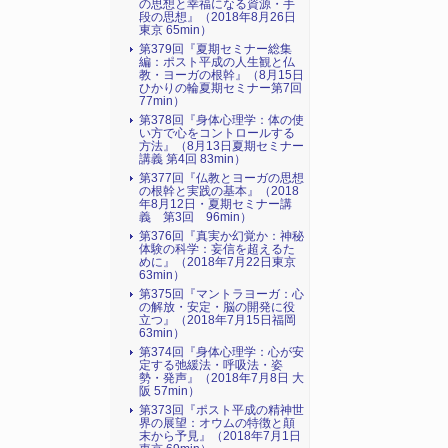
の思想と幸福になる資源・手
段の思想』（2018年8月26日
東京 65min）
第379回『夏期セミナー総集
編：ポスト平成の人生観と仏
教・ヨーガの根幹』（8月15日
ひかりの輪夏期セミナー第7回
77min）
第378回『身体心理学：体の使
い方で心をコントロールする
方法』（8月13日夏期セミナー
講義 第4回 83min）
第377回『仏教とヨーガの思想
の根幹と実践の基本』（2018
年8月12日・夏期セミナー講
義 第3回 96min）
第376回『真実か幻覚か：神秘
体験の科学：妄信を超えるた
めに』（2018年7月22日東京
63min）
第375回『マントラヨーガ：心
の解放・安定・脳の開発に役
立つ』（2018年7月15日福岡
63min）
第374回『身体心理学：心が安
定する弛緩法・呼吸法・姿
勢・発声』（2018年7月8日 大
阪 57min）
第373回『ポスト平成の精神世
界の展望：オウムの特徴と顛
末から予見』（2018年7月1日