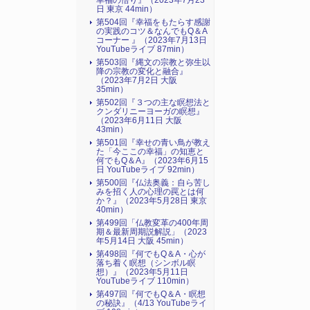
幸福の悟り』（2023年7月23
日 東京 44min）
第504回『幸福をもたらす感謝
の実践のコツ＆なんでもQ＆A
コーナー 』（2023年7月13日
YouTubeライブ 87min）
第503回『縄文の宗教と弥生以
降の宗教の変化と融合』
（2023年7月2日 大阪
35min）
第502回『３つの主な瞑想法と
クンダリニーヨーガの瞑想』
（2023年6月11日 大阪
43min）
第501回『幸せの青い鳥が教え
た「今ここの幸福」の知恵と
何でもQ＆A』（2023年6月15
日 YouTubeライブ 92min）
第500回『仏法奥義：自ら苦し
みを招く人の心理の罠とは何
か？』（2023年5月28日 東京
40min）
第499回「仏教変革の400年周
期＆最新周期説解説」（2023
年5月14日 大阪 45min）
第498回『何でもQ＆A・心が
落ち着く瞑想（シンボル瞑
想）』（2023年5月11日
YouTubeライブ 110min）
第497回『何でもQ＆A・瞑想
の秘訣』（4/13 YouTubeライ