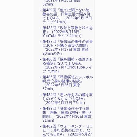
（2022年9月23日 仙台
52min）
第489回『他では聞けない統一
教会の話・日常生活の悩み何
でもQ＆A』（2022年9月15日
ライブ 91min） ...
第488回『政治と宗教と和の思
想』（2022年8月16日
YouTubeライブ 44min）
第487回『安倍氏の事件の背景
にある・宗教と政治の問題』
（2022年7月17日 東京 冒頭
30minのみ）
第486回『脳を開発・発達させ
る秘訣となんでもQ＆A』
（2022年7月7日YouTubeライ
ブ 75min)
第485回『呼吸瞑想とシンボル
瞑想:心身の健康の秘訣』
（2022年6月26日 東京
57min）
第484回「悪い考え方の癖を取
りのぞく＆なんでもQ&A」
（2022年6月17日 77min）
第483回『身体操作を伴う瞑
想：呼吸・体操(姿勢)・歩行と
瞑想』（2022年4月30日 東京
31min)
第482回『ウォーキング・セラ
ピー：歩行瞑想の仕方と、な
んでもQ＆A』（2022年5月27