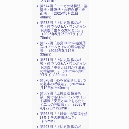
ブ 91min）
第574回「ヨーガの体操法・姿
勢法・呼吸法・歩行瞑想・登
山法」（2025年5月21日
40min）
第573回『上祐史浩 悩み相
談・何でもQ＆A・ワンポイン
ト講義「生きる意味とは」』
（2025年5月26日YTライブ
70min）
第572回「必見:2025年破滅予
言のブームとその心理学的背
景」（2025年5月14日
33min）
第571回『上祐史浩 悩み相
談・何でもQ＆A・ワンポイン
ト講義「幸せとは何か？最新
の幸福学」』（2025年5月8日
YTライブ 80min）
第570回「心を安定させる3つ
の基本の呼吸法」（2025年4
月19日仙台40min）
第569回『上祐史浩 悩み相
談・何でもQ＆A・ワンポイン
ト講義「安定と集中をもたら
す二つの呼吸法」』（2025年
4月22日YT92min）
第568回『「錯覚」が幸福を妨
げる！その解決法は？』
（39min）
第567回『上祐史浩 悩み相