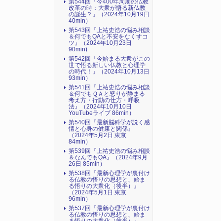
第544回「今400年周期の仏教
改革の時：大衆が悟る新仏教
の誕生？」（2024年10月19日
40min）
第543回『上祐史浩の悩み相談
＆何でもQAと不安をなくすコ
ツ』（2024年10月23日
90min)
第542回「今始まる大衆がこの
世で悟る新しい仏教と心理学
の時代！」（2024年10月13日
93min）
第541回『上祐史浩の悩み相談
＆何でもＱＡと怒りが静まる
考え方・行動の仕方・呼吸
法』（2024年10月10日
YouTubeライブ 86min）
第540回『最新脳科学が説く感
情と心身の健康と関係』
（2024年5月2日 東京
84min）
第539回『上祐史浩の悩み相談
＆なんでもQA』（2024年9月
26日 85min）
第538回『最新心理学が裏付け
る仏教の悟りの思想と、始ま
る悟りの大衆化（後半）』
（2024年5月1日 東京
96min）
第537回『最新心理学が裏付け
る仏教の悟りの思想と、始ま