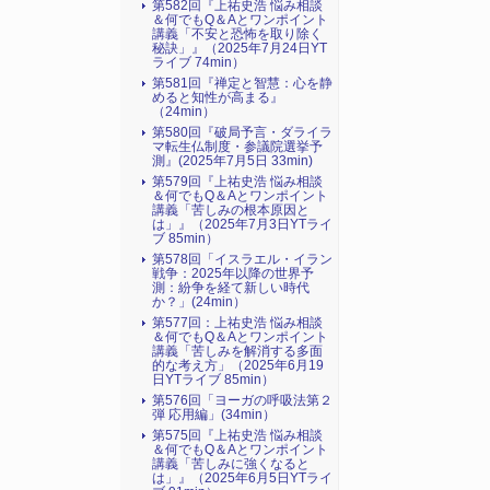
第582回『上祐史浩 悩み相談
＆何でもQ＆Aとワンポイント
講義「不安と恐怖を取り除く
秘訣」』（2025年7月24日YT
ライブ 74min）
第581回『禅定と智慧：心を静
めると知性が高まる』
（24min）
第580回『破局予言・ダライラ
マ転生仏制度・参議院選挙予
測』(2025年7月5日 33min)
第579回『上祐史浩 悩み相談
＆何でもQ＆Aとワンポイント
講義「苦しみの根本原因と
は」』（2025年7月3日YTライ
ブ 85min）
第578回「イスラエル・イラン
戦争：2025年以降の世界予
測：紛争を経て新しい時代
か？」(24min）
第577回：上祐史浩 悩み相談
＆何でもQ＆Aとワンポイント
講義「苦しみを解消する多面
的な考え方」（2025年6月19
日YTライブ 85min）
第576回「ヨーガの呼吸法第２
弾 応用編」(34min）
第575回『上祐史浩 悩み相談
＆何でもQ＆Aとワンポイント
講義「苦しみに強くなると
は」』（2025年6月5日YTライ