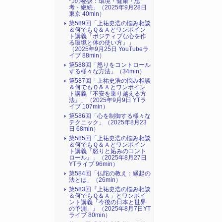
つの秘訣：環境・健康・思
考・継続」（2025年9月28日
東京 40min）
第589回「上祐史浩の悩み相談
＆何でもＱ＆Ａとワンポイン
ト講義『ポジティブな心を作
る環境と体の使い方』​」
（2025年9月25日 YouTubeラ
イブ 88min）
第588回「怒りをコントロール
する様々な方法」（34min）
第587回「上祐史浩の悩み相談
＆何でもＱ＆Ａとワンポイン
ト講義『不安を乗り越える方
法』​」（2025年9月9日 YTラ
イブ 107min）
第586回「心を制御する様々な
テクニック」（2025年8月23
日 68min）
第585回「上祐史浩の悩み相談
＆何でもＱ＆Ａとワンポイン
ト講義『怒りと妬みのコント
ロール』​」（2025年8月27日
YTライブ 96min）
第584回「仏陀の教え：縁起の
法とは」（26min）
第583回『上祐史浩の悩み相談
＆何でもＱ＆Ａ」とワンポイ
ント講義「今後の日本と世界
の予測」』（2025年8月7日YT
ライブ 80min）