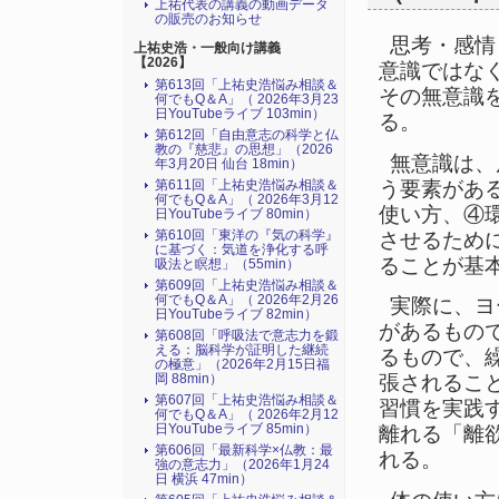
上祐代表の講義の動画データ
の販売のお知らせ
思考・感情
上祐史浩・一般向け講義
【2026】
意識ではな
第613回「上祐史浩悩み相談＆
その無意識
何でもQ＆A」（ 2026年3月23
日YouTubeライブ 103min）
る。
第612回「自由意志の科学と仏
教の『慈悲』の思想」（2026
無意識は、
年3月20日 仙台 18min）
う要素があ
第611回「上祐史浩悩み相談＆
何でもQ＆A」（ 2026年3月12
使い方、④
日YouTubeライブ 80min）
第610回「東洋の『気の科学』
させるため
に基づく：気道を浄化する呼
ることが基
吸法と瞑想」（55min）
第609回「上祐史浩悩み相談＆
何でもQ＆A」（ 2026年2月26
実際に、ヨ
日YouTubeライブ 82min）
があるもの
第608回「呼吸法で意志力を鍛
える：脳科学が証明した継続
るもので、
の極意」（2026年2月15日福
岡 88min）
張されるこ
第607回「上祐史浩悩み相談＆
習慣を実践
何でもQ＆A」（ 2026年2月12
日YouTubeライブ 85min）
離れる「離
第606回「最新科学×仏教：最
れる。
強の意志力」（2026年1月24
日 横浜 47min）