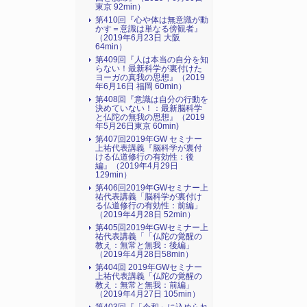
東京 92min）
第410回『心や体は無意識が動
かす＝意識は単なる傍観者』
（2019年6月23日 大阪
64min）
第409回『人は本当の自分を知
らない！最新科学が裏付けた
ヨーガの真我の思想』（2019
年6月16日 福岡 60min）
第408回『意識は自分の行動を
決めていない！：最新脳科学
と仏陀の無我の思想』（2019
年5月26日東京 60min)
第407回2019年GW セミナー
上祐代表講義『脳科学が裏付
ける仏道修行の有効性：後
編』（2019年4月29日
129min）
第406回2019年GWセミナー上
祐代表講義「脳科学が裏付け
る仏道修行の有効性：前編」
（2019年4月28日 52min）
第405回2019年GWセミナー上
祐代表講義「「仏陀の覚醒の
教え：無常と無我：後編」
（2019年4月28日58min）
第404回 2019年GWセミナー
上祐代表講義「仏陀の覚醒の
教え：無常と無我：前編」
（2019年4月27日 105min）