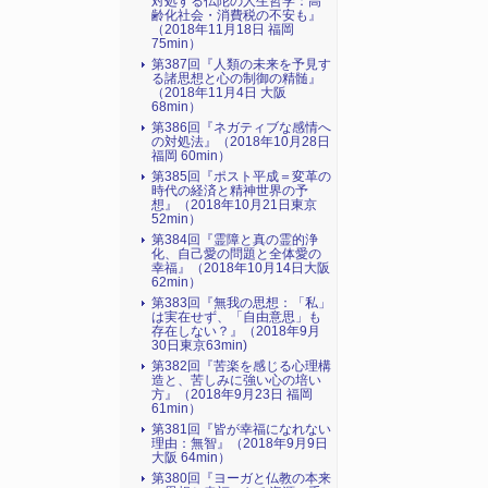
対処する仏陀の人生哲学：高
齢化社会・消費税の不安も』
（2018年11月18日 福岡
75min）
第387回『人類の未来を予見す
る諸思想と心の制御の精髄』
（2018年11月4日 大阪
68min）
第386回『ネガティブな感情へ
の対処法』（2018年10月28日
福岡 60min）
第385回『ポスト平成＝変革の
時代の経済と精神世界の予
想』（2018年10月21日東京
52min）
第384回『霊障と真の霊的浄
化、自己愛の問題と全体愛の
幸福』（2018年10月14日大阪
62min）
第383回『無我の思想：「私」
は実在せず、「自由意思」も
存在しない？』（2018年9月
30日東京63min)
第382回『苦楽を感じる心理構
造と、苦しみに強い心の培い
方』（2018年9月23日 福岡
61min）
第381回『皆が幸福になれない
理由：無智』（2018年9月9日
大阪 64min）
第380回『ヨーガと仏教の本来