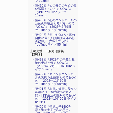
ブ 108min）
第496回『心の安定のための良
い習慣！・なんでもQ＆A』
（3/16 YouTubeライブ
102min)
第495回『心のコントロールの
ための呼吸法と考え方・何で
もQ＆A』（2023年2月9日
YouTubeライブ 78min）
第494回『何でもQ＆A・真の
自由の道：人は実は自分の心
の奴隷』（2023年1月12日
YouTubeライブ 55min）
上祐史浩・一般向け講義
【2022】
第493回『2023年の宗教と政
治の予想と何でもQ＆A』
（2022年12月8日 YouTubeラ
イブ 65min）
第492回『マインドコントロー
ルの実態を全解剖と何でもQ＆
A』（2022年11月10日
YouTubeライブ 58min）
第491回『心身の健康に役立つ
各種のヨーガ呼吸法の大公
開・日常生活の悩み何でもQ＆
A』（2022年10月20日 ライブ
85min）
第490回「聖徳太子1400年
忌：聖徳太子と和の思想」