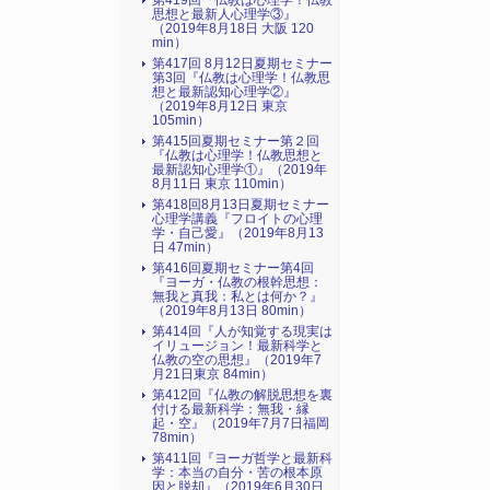
第419回『仏教は心理学！仏教
思想と最新人心理学③』
（2019年8月18日 大阪 120
min）
第417回 8月12日夏期セミナー
第3回『仏教は心理学！仏教思
想と最新認知心理学②』
（2019年8月12日 東京
105min）
第415回夏期セミナー第２回
『仏教は心理学！仏教思想と
最新認知心理学①』（2019年
8月11日 東京 110min）
第418回8月13日夏期セミナー
心理学講義『フロイトの心理
学・自己愛』（2019年8月13
日 47min）
第416回夏期セミナー第4回
『ヨーガ・仏教の根幹思想：
無我と真我：私とは何か？』
（2019年8月13日 80min）
第414回『人が知覚する現実は
イリュージョン！最新科学と
仏教の空の思想』（2019年7
月21日東京 84min）
第412回『仏教の解脱思想を裏
付ける最新科学：無我・縁
起・空』（2019年7月7日福岡
78min）
第411回『ヨーガ哲学と最新科
学：本当の自分・苦の根本原
因と脱却』（2019年6月30日