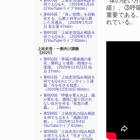
体の使い方
第605回「上祐史浩悩み相談＆
何でもQ＆A」（2026年1月26
緩）、③呼
日YouTubeライブ 94min）
重要である
第604回「『良い習慣』を自動
化する。仏教と科学が辿り着
れている。
いた共通点」（2026年1月10
日 名古屋 47min）
第603回「上祐史浩悩み相談＆
何でもQ＆A」（2026年1月3
日YouTubeライブ 83min）
上祐史浩・一般向け講義
【2025】
第602回「幸福の価値感の進
化：勝利より成長・戦場から
道場」（2025年12月21日 仙
台 27min）
第601回「上祐史浩悩み相談＆
何でもQ＆Aとワンポイント講
義『今を生きる知恵』」
（2025年12月16日 90min）
第600回「呼吸を変えれば、脳
が変わる。感情に振り回され
ない自分を作る『長息の奥
義』」（38min）
第599回「上祐史浩の悩み相談
＆何でもＱ＆Ａ『感謝の効
能』」（2025年12月4日
YouTubeライブ 81min）
第598回「上祐史浩の悩み相談
＆何でもＱ＆Ａ『生きづらさ
を解消する秘訣』​」（2025年