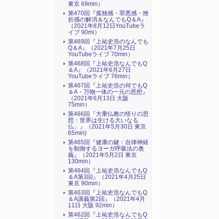
東京 69min）
第470回『孤独感・罪悪感・挫
折感の解消＆なんでもQ＆A』
（2021年8月12日YouTubeラ
イブ 90mi）
第469回『上祐史浩のなんでも
Q＆A』（2021年7月25日
YouTubeライブ 70min）
第468回『上祐史浩なんでもQ
＆A』（2021年6月27日
YouTubeライブ 76min）
第467回『上祐史浩の何でもQ
＆A・万物一体の一元の思想』
（2021年6月13日 大阪
75min）
第466回『大乗仏教の悟りの思
想：世界は生ける大いなる
仏」』（2021年5月30日 東京
65min)
第465回『健康の鍵：自律神経
を制御するヨーガ呼吸法の奥
義』（2021年5月2日 東京
130min）
第464回『上祐史浩なんでもQ
＆A第3回』（2021年4月25日
東京 90min）
第463回『上祐史浩なんでもQ
＆A講義第2回』（2021年4月
11日 大阪 92min）
第462回『上祐史浩なんでもQ