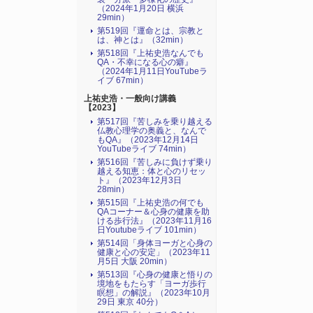
（2024年1月20日 横浜
29min）
第519回『運命とは、宗教と
は、神とは』（32min）
第518回『上祐史浩なんでも
QA・不幸になる心の癖』
（2024年1月11日YouTubeラ
イブ 67min）
上祐史浩・一般向け講義
【2023】
第517回『苦しみを乗り越える
仏教心理学の奥義と、なんで
もQA』（2023年12月14日
YouTubeライブ 74min）
第516回『苦しみに負けず乗り
越える知恵：体と心のリセッ
ト』（2023年12月3日
28min）
第515回『上祐史浩の何でも
QAコーナー＆心身の健康を助
ける歩行法』（2023年11月16
日Youtubeライブ 101min）
第514回「身体ヨーガと心身の
健康と心の安定」（2023年11
月5日 大阪 20min）
第513回『心身の健康と悟りの
境地をもたらす「ヨーガ歩行
瞑想」の解説』（2023年10月
29日 東京 40分）