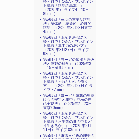
談・何でもQ＆A・ワンポイン
ト講義「瞑想の基本」』
（2025年YTライブ4月10日
89min）
第566回「三つの重要な瞑想
法：身体的、感覚的、心理的
瞑想」（2025年3月23日東京
45min）
第565回『上祐史浩 悩み相
談・何でもQ＆A・ワンポイン
ト講義「集中力の培い方」』
（2025年3月27日YTライブ
93min）
第564回「ヨーガの体操と呼吸
法と瞑想の科学」（2025年3
月15日横浜52min）
第562回『上祐史浩 悩み相
談・何でもQ＆A・ワンポイン
ト講義「折れない心の作り
方」』（2025年2月27日YTラ
イブ 87min）
第561回『ヨーガと瞑想の奥義
は心の安定と集中：究極の自
己実現法』（2025年2月23日
東京30min）
第560回『上祐史浩 悩み相
談、何でもQ＆A、ワンポイン
ト講義「不平等の世の中をど
う生きるか」』（2025年2月
11日YTライブ 83min）
第559回『唯識＝仏教心理学の