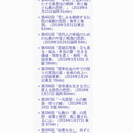
第403回『「令和」に込められ
た十七条憲法の精神：和と輪
と仏教の思想」』（2019年4
月21日福岡 61min）
第402回『苦しみを根絶する仏
陀の覚醒の思想：無常と無
我』（2019年3月31日東京
61min）
第401回『現代人の幸福のため
の仏教の中道と唯識の思想』
（2019年3月24日福岡 64in）
第400回『質疑応答集：立ち直
る・妬み・本当の愛・生きる
価値・理想を貫く・相性・先
祖供養』（2019年3月10日 大
阪 58min）
第399回『競争社会の中での悟
りの実現の道：全体の向上へ
の切磋琢磨』（2019年2月24
日東京 70min)
第398回『劣等感を生きる力に
変える慈悲の思想』（2019年
2月17日 福岡 80min）
第397回『一元思想：心の解
放・悟りの鍵』（2019年2月
10日 大阪 66min）
第396回『仏教の「愛」の思
想：欲愛と慈悲：真に愛され
るには』（2019年1月27日 東
京 67min ）
第395回『結果を出し、自ずと