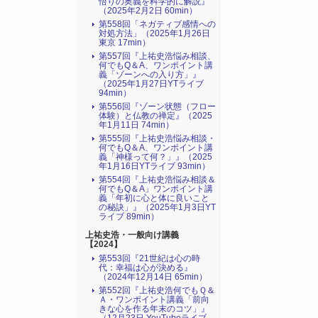
悟りの奥義を科学的に解説』
（2025年2月2日 60min）
第558回「ネガティブ感情への
対処方法」（2025年1月26日
東京 17min）
第557回『上祐史浩悩み相談、
何でもQ＆A、ワンポイント講
義「ゾーンへの入り方」』
（2025年1月27日YTライブ
94min）
第556回『ゾーン状態（フロー
体験）と仏教の禅定』（2025
年1月11日 74min）
第555回『上祐史浩悩み相談・
何でもQ＆A、ワンポイント講
義「神様って何？」』（2025
年1月16日YTライブ 93min）
第554回『上祐史浩悩み相談＆
何でもQ＆A」ワンポイント講
義「年初に心と体に良いこと
の秘訣」』（2025年1月3日YT
ライブ 89min）
上祐史浩・一般向け講義
【2024】
第553回『21世紀は心の時
代：幸福は心が決める』
（2024年12月14日 65min）
第552回『上祐史浩何でもＱ＆
Ａ・ワンポイント講義「前向
きな心を作る年末のコツ」』