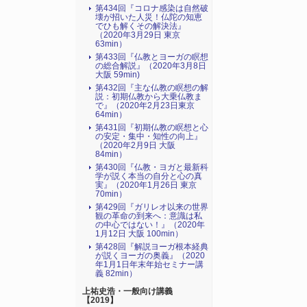
第434回『コロナ感染は自然破
壊が招いた人災！仏陀の知恵
でひも解くその解決法』
（2020年3月29日 東京
63min）
第433回『仏教とヨーガの瞑想
の総合解説』（2020年3月8日
大阪 59min)
第432回『主な仏教の瞑想の解
説：初期仏教から大乗仏教ま
で』（2020年2月23日東京
64min）
第431回『初期仏教の瞑想と心
の安定・集中・知性の向上』
（2020年2月9日 大阪
84min）
第430回『仏教・ヨガと最新科
学が説く本当の自分と心の真
実』（2020年1月26日 東京
70min）
第429回『ガリレオ以来の世界
観の革命の到来へ：意識は私
の中心ではない！』（2020年
1月12日 大阪 100min）
第428回『解説ヨーガ根本経典
が説くヨーガの奥義』（2020
年1月1日年末年始セミナー講
義 82min）
上祐史浩・一般向け講義
【2019】