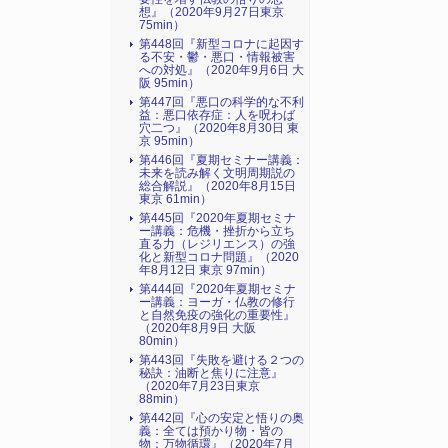
想』（2020年9月27日東京
75min）
第448回『新型コロナに起因す
る不安・鬱・悪口・情報被害
への対処』（2020年9月6日 大
阪 95min）
第447回『悪口の科学的な不利
益：悪口依存症：人を呪わば
穴二つ』（2020年8月30日 東
京 95min）
第446回『夏期セミナー講義：
未来を読み解く文明周期説の
総合解説』（2020年8月15日
東京 61min）
第445回『2020年夏期セミナ
ー講義：危機・挫折から立ち
直る力（レジリエンス）の強
化と新型コロナ問題』（2020
年8月12日 東京 97min）
第444回『2020年夏期セミナ
ー講義：ヨーガ・仏教の修行
と自然免疫の強化の重要性』
（2020年8月9日 大阪
80min）
第443回『失敗を避ける２つの
秘訣：油断と焦りに注意』
（2020年7月23日東京
88min）
第442回『心の安定と悟りの奥
義：全ては預かり物・皆の
物：万物循環』（2020年7月