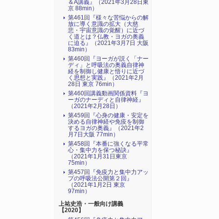
＆A講義』（2021年3月28日東
京 88min）
第461回『様々な苦悩からの解
放に導く意識の拡大（大慈
悲・宇宙意識の覚醒）に近づ
く道とは？仏教・ヨガの奥義
に迫る』（2021年3月7日 大阪
83min）
第460回『ヨーガが説く「ナー
ディ」と呼吸法の奥義自律神
経を制御し健康と悟りに近づ
く思想と実践』（2021年2月
28日 東京 76min）
第460回講義動画関係資料『ヨ
ーガのナーディと自律神経』
（2021年2月28日）
第459回『心身の健康・安定を
決める自律神経や免疫を制御
するヨガの奥義』（2021年2
月7日大阪 77min）
第458回『本番に強くなる平常
心・集中力を保つ秘訣』
（2021年1月31日東京
75min）
第457回『免疫力と集中力アッ
プの呼吸法公開第２回』
（2021年1月2日 東京
97min）
上祐史浩・一般向け講義
【2020】