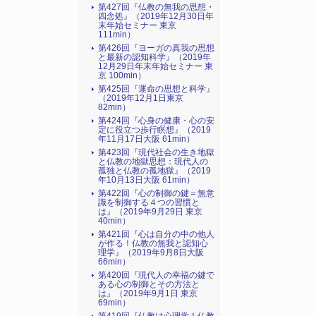
第427回『仏教の無我の思想・
四念処』（2019年12月30日年
末年始セミナー 東京
111min）
第426回『ヨーガの真我の思想
と最新の認知科学』（2019年
12月29日年末年始セミナー 東
京 100min）
第425回『運命の思想と科学』
（2019年12月1日東京
82min）
第424回『心身の健康・心の安
定に役立つ歩行瞑想』（2019
年11月17日大阪 61min）
第423回『現代社会の生き地獄
と仏教の地獄思想：現代人の
孤独と仏教の孤地獄』（2019
年10月13日大阪 61min）
第422回『心の制御の鍵＝無意
識を制御する４つの習慣と
は』（2019年9月29日 東京
40min）
第421回『心は自分の中の他人
が作る！仏教の無我と認知心
理学』（2019年9月8日大阪
66min）
第420回『現代人の幸福の鍵で
ある心の制御とその方法と
は』（2019年9月1日 東京
69min）