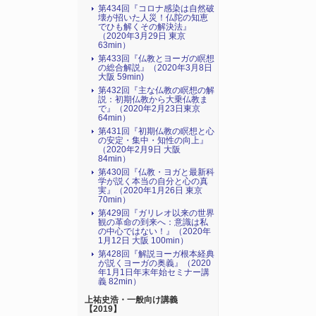
第434回『コロナ感染は自然破
壊が招いた人災！仏陀の知恵
でひも解くその解決法』
（2020年3月29日 東京
63min）
第433回『仏教とヨーガの瞑想
の総合解説』（2020年3月8日
大阪 59min)
第432回『主な仏教の瞑想の解
説：初期仏教から大乗仏教ま
で』（2020年2月23日東京
64min）
第431回『初期仏教の瞑想と心
の安定・集中・知性の向上』
（2020年2月9日 大阪
84min）
第430回『仏教・ヨガと最新科
学が説く本当の自分と心の真
実』（2020年1月26日 東京
70min）
第429回『ガリレオ以来の世界
観の革命の到来へ：意識は私
の中心ではない！』（2020年
1月12日 大阪 100min）
第428回『解説ヨーガ根本経典
が説くヨーガの奥義』（2020
年1月1日年末年始セミナー講
義 82min）
上祐史浩・一般向け講義
【2019】