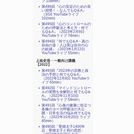
ブ 108min）
第496回『心の安定のための良
い習慣！・なんでもQ＆A』
（3/16 YouTubeライブ
102min)
第495回『心のコントロールの
ための呼吸法と考え方・何で
もQ＆A』（2023年2月9日
YouTubeライブ 78min）
第494回『何でもQ＆A・真の
自由の道：人は実は自分の心
の奴隷』（2023年1月12日
YouTubeライブ 55min）
上祐史浩・一般向け講義
【2022】
第493回『2023年の宗教と政
治の予想と何でもQ＆A』
（2022年12月8日 YouTubeラ
イブ 65min）
第492回『マインドコントロー
ルの実態を全解剖と何でもQ＆
A』（2022年11月10日
YouTubeライブ 58min）
第491回『心身の健康に役立つ
各種のヨーガ呼吸法の大公
開・日常生活の悩み何でもQ＆
A』（2022年10月20日 ライブ
85min）
第490回「聖徳太子1400年
忌：聖徳太子と和の思想」