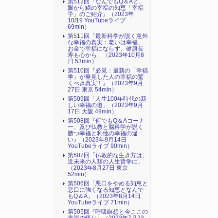
第512回『なんでもQ＆Aと、
眼から鱗の幸福の知恵「幸福
学」のご紹介』（2023年
10/19 YouTubeライブ
69min）
第511回「最新科学が説く意外
な幸福の真実：老いは幸福、
お金で幸福にならず、健康長
寿も心から」（2023年10月8
日 53min）
第510回『必見：最新の「幸福
学」が発見した人の幸福の驚
くべき真実！』（2023年9月
27日 東京 54min）
第509回「人生100年時代の新
しい幸福の道」（2023年9月
17日 大阪 49min）
第508回『何でもQ＆Aコーナ
ー、及び仏教と脳科学が説く
勝つ幸福と利他の幸福の違
い』（2023年9月14日
YouTubeライブ 90min）
第507回「仏教的な生き方は、
近未来の人類の人生哲学に」
（2023年8月27日 東京
52min）
第506回「悪口をやめる知恵と
悪口に強くなる知恵となんで
もQ＆A」（2023年8月14日
YouTubeライブ 71min）
第505回『呼吸瞑想と今ここの