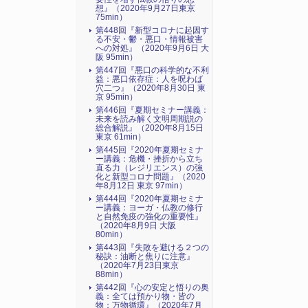
想』（2020年9月27日東京
75min）
第448回『新型コロナに起因す
る不安・鬱・悪口・情報被害
への対処』（2020年9月6日 大
阪 95min）
第447回『悪口の科学的な不利
益：悪口依存症：人を呪わば
穴二つ』（2020年8月30日 東
京 95min）
第446回『夏期セミナー講義：
未来を読み解く文明周期説の
総合解説』（2020年8月15日
東京 61min）
第445回『2020年夏期セミナ
ー講義：危機・挫折から立ち
直る力（レジリエンス）の強
化と新型コロナ問題』（2020
年8月12日 東京 97min）
第444回『2020年夏期セミナ
ー講義：ヨーガ・仏教の修行
と自然免疫の強化の重要性』
（2020年8月9日 大阪
80min）
第443回『失敗を避ける２つの
秘訣：油断と焦りに注意』
（2020年7月23日東京
88min）
第442回『心の安定と悟りの奥
義：全ては預かり物・皆の
物：万物循環』（2020年7月