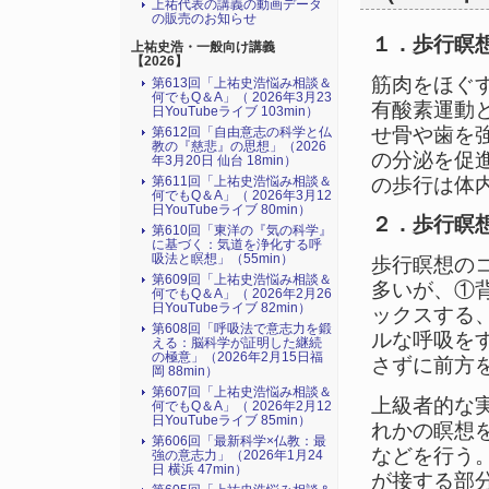
上祐代表の講義の動画データ
の販売のお知らせ
１．歩行瞑
上祐史浩・一般向け講義
【2026】
筋肉をほぐ
第613回「上祐史浩悩み相談＆
何でもQ＆A」（ 2026年3月23
有酸素運動
日YouTubeライブ 103min）
せ骨や歯を
第612回「自由意志の科学と仏
教の『慈悲』の思想」（2026
の分泌を促
年3月20日 仙台 18min）
の歩行は体
第611回「上祐史浩悩み相談＆
何でもQ＆A」（ 2026年3月12
日YouTubeライブ 80min）
２．歩行瞑
第610回「東洋の『気の科学』
に基づく：気道を浄化する呼
吸法と瞑想」（55min）
歩行瞑想の
第609回「上祐史浩悩み相談＆
多いが、①
何でもQ＆A」（ 2026年2月26
日YouTubeライブ 82min）
ックスする
第608回「呼吸法で意志力を鍛
ルな呼吸を
える：脳科学が証明した継続
の極意」（2026年2月15日福
さずに前方
岡 88min）
第607回「上祐史浩悩み相談＆
上級者的な
何でもQ＆A」（ 2026年2月12
日YouTubeライブ 85min）
れかの瞑想
第606回「最新科学×仏教：最
などを行う
強の意志力」（2026年1月24
日 横浜 47min）
が接する部