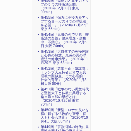
第456回『免疫力と集中力アッ
プの５つの呼吸法公開』
（2020年12月30日 東京
90min）
第455回『強力に免疫力をアッ
プするヨーガの４つの呼吸法
を公開！』（2020年12月27日
東京 66min)
第454回『鬼滅の刃で話題「呼
吸法の奥義」健康増進・超集
中・不動心』（2020年12月6
日 大阪 74min）
第453回『大自然でのAwe体験
と心身の解放、鬼滅の刃の呼
吸法の健康効果』（2020年11
月29日 東京 68min）
第452回『選挙不正・陰謀説：
トランプ氏支持者とオウム真
理教の類似点、その心理的・
社会的背景』（2020年11月8
日大阪 80分）
第451回『戦争のない縄文時代
と聖徳太子と仏教に共通する
輪＝環＝和の思想とは』
（2020年10月25日 東京
70min）
第450回『新型コロナの災いを
福に転ずる仏教的な智恵：個
人も社会も進化』（2020年10
月4日 大阪 88min）
第449回『宗教消滅の時代に重
要性を増す仏教の悟りの思