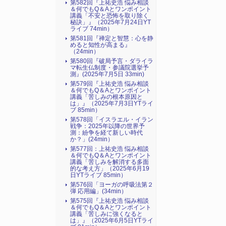
第582回『上祐史浩 悩み相談
＆何でもQ＆Aとワンポイント
講義「不安と恐怖を取り除く
秘訣」』（2025年7月24日YT
ライブ 74min）
第581回『禅定と智慧：心を静
めると知性が高まる』
（24min）
第580回『破局予言・ダライラ
マ転生仏制度・参議院選挙予
測』(2025年7月5日 33min)
第579回『上祐史浩 悩み相談
＆何でもQ＆Aとワンポイント
講義「苦しみの根本原因と
は」』（2025年7月3日YTライ
ブ 85min）
第578回「イスラエル・イラン
戦争：2025年以降の世界予
測：紛争を経て新しい時代
か？」(24min）
第577回：上祐史浩 悩み相談
＆何でもQ＆Aとワンポイント
講義「苦しみを解消する多面
的な考え方」（2025年6月19
日YTライブ 85min）
第576回「ヨーガの呼吸法第２
弾 応用編」(34min）
第575回『上祐史浩 悩み相談
＆何でもQ＆Aとワンポイント
講義「苦しみに強くなると
は」』（2025年6月5日YTライ