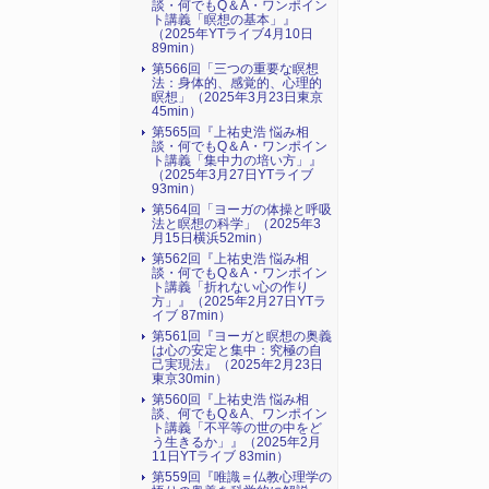
談・何でもQ＆A・ワンポイン
ト講義「瞑想の基本」』
（2025年YTライブ4月10日
89min）
第566回「三つの重要な瞑想
法：身体的、感覚的、心理的
瞑想」（2025年3月23日東京
45min）
第565回『上祐史浩 悩み相
談・何でもQ＆A・ワンポイン
ト講義「集中力の培い方」』
（2025年3月27日YTライブ
93min）
第564回「ヨーガの体操と呼吸
法と瞑想の科学」（2025年3
月15日横浜52min）
第562回『上祐史浩 悩み相
談・何でもQ＆A・ワンポイン
ト講義「折れない心の作り
方」』（2025年2月27日YTラ
イブ 87min）
第561回『ヨーガと瞑想の奥義
は心の安定と集中：究極の自
己実現法』（2025年2月23日
東京30min）
第560回『上祐史浩 悩み相
談、何でもQ＆A、ワンポイン
ト講義「不平等の世の中をど
う生きるか」』（2025年2月
11日YTライブ 83min）
第559回『唯識＝仏教心理学の