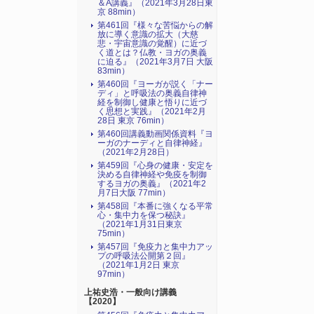
＆A講義』（2021年3月28日東
京 88min）
第461回『様々な苦悩からの解
放に導く意識の拡大（大慈
悲・宇宙意識の覚醒）に近づ
く道とは？仏教・ヨガの奥義
に迫る』（2021年3月7日 大阪
83min）
第460回『ヨーガが説く「ナー
ディ」と呼吸法の奥義自律神
経を制御し健康と悟りに近づ
く思想と実践』（2021年2月
28日 東京 76min）
第460回講義動画関係資料『ヨ
ーガのナーディと自律神経』
（2021年2月28日）
第459回『心身の健康・安定を
決める自律神経や免疫を制御
するヨガの奥義』（2021年2
月7日大阪 77min）
第458回『本番に強くなる平常
心・集中力を保つ秘訣』
（2021年1月31日東京
75min）
第457回『免疫力と集中力アッ
プの呼吸法公開第２回』
（2021年1月2日 東京
97min）
上祐史浩・一般向け講義
【2020】