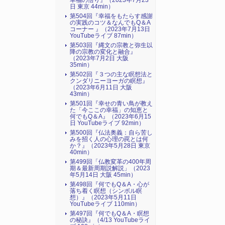
幸福の悟り』（2023年7月23
日 東京 44min）
第504回『幸福をもたらす感謝
の実践のコツ＆なんでもQ＆A
コーナー 』（2023年7月13日
YouTubeライブ 87min）
第503回『縄文の宗教と弥生以
降の宗教の変化と融合』
（2023年7月2日 大阪
35min）
第502回『３つの主な瞑想法と
クンダリニーヨーガの瞑想』
（2023年6月11日 大阪
43min）
第501回『幸せの青い鳥が教え
た「今ここの幸福」の知恵と
何でもQ＆A』（2023年6月15
日 YouTubeライブ 92min）
第500回『仏法奥義：自ら苦し
みを招く人の心理の罠とは何
か？』（2023年5月28日 東京
40min）
第499回「仏教変革の400年周
期＆最新周期説解説」（2023
年5月14日 大阪 45min）
第498回『何でもQ＆A・心が
落ち着く瞑想（シンボル瞑
想）』（2023年5月11日
YouTubeライブ 110min）
第497回『何でもQ＆A・瞑想
の秘訣』（4/13 YouTubeライ