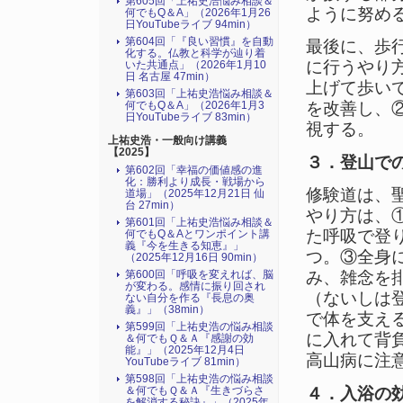
第605回「上祐史浩悩み相談＆
ように努め
何でもQ＆A」（2026年1月26
日YouTubeライブ 94min）
第604回「『良い習慣』を自動
最後に、歩
化する。仏教と科学が辿り着
に行うやり
いた共通点」（2026年1月10
日 名古屋 47min）
上げて歩い
第603回「上祐史浩悩み相談＆
を改善し、
何でもQ＆A」（2026年1月3
日YouTubeライブ 83min）
視する。
上祐史浩・一般向け講義
【2025】
３．登山で
第602回「幸福の価値感の進
化：勝利より成長・戦場から
修験道は、
道場」（2025年12月21日 仙
台 27min）
やり方は、
第601回「上祐史浩悩み相談＆
た呼吸で登
何でもQ＆Aとワンポイント講
義『今を生きる知恵』」
つ。③全身
（2025年12月16日 90min）
第600回「呼吸を変えれば、脳
み、雑念を
が変わる。感情に振り回され
（ないしは
ない自分を作る『長息の奥
義』」（38min）
で体を支え
第599回「上祐史浩の悩み相談
に入れて背
＆何でもＱ＆Ａ『感謝の効
能』」（2025年12月4日
高山病に注
YouTubeライブ 81min）
第598回「上祐史浩の悩み相談
４．入浴の
＆何でもＱ＆Ａ『生きづらさ
を解消する秘訣』​」（2025年