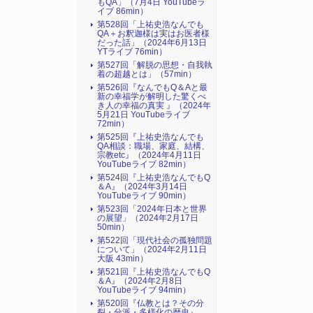
もQA」（7月4日 YouTubeラ
イブ 86min）
第528回「上祐史浩なんでも
QA＋お釈迦様は実はお医者様
だった話」（2024年6月13日
YTライブ 76min）
第527回「解脱の思想・自我執
着の超越とは」（57min）
第526回『なんでもQ＆Aと最
新の幸福学が解明した驚くべ
き人の幸福の真実 』（2024年
5月21日 YouTubeライブ
72min）
第525回『上祐史浩なんでも
QA相談：職場、家庭、結構、
宗教etc』（2024年4月11日
YouTubeライブ 82min）
第524回『上祐史浩なんでもQ
＆A』（2024年3月14日
YouTubeライブ 90min）
第523回「2024年日本と世界
の展望」（2024年2月17日
50min）
第522回「現代社会の孤独問題
について」（2024年2月11日
大阪 43min）
第521回『上祐史浩なんでもQ
＆A』（2024年2月8日
YouTubeライブ 94min）
第520回『仏教とは？その分
裂・分派・多様化の歴史』