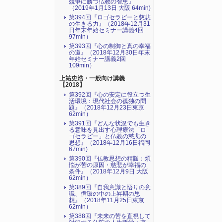
競争に勝つ仏教の智恵』
（2019年1月13日 大阪 64min)
第394回『ロゴセラピーと慈悲
の生きる力』（2018年12月31
日年末年始セミナー講義4回
97min）
第393回『心の制御と真の幸福
の道』（2018年12月30日年末
年始セミナー講義2回
109min）
上祐史浩・一般向け講義
【2018】
第392回『心の安定に役立つ生
活環境：現代社会の孤独の問
題』（2018年12月23日東京
62min）
第391回『どんな状況でも生き
る意味を見出す心理療法「ロ
ゴセラピー」と仏教の慈悲の
思想』（2018年12月16日福岡
67min)
第390回『仏教思想の精髄：煩
悩が苦の原因・慈悲が幸福の
条件』（2018年12月9日 大阪
62min）
第389回『自我意識と悟りの意
識、循環の中の上昇期の思
想』（2018年11月25日東京
62min）
第388回『未来の苦を直視して