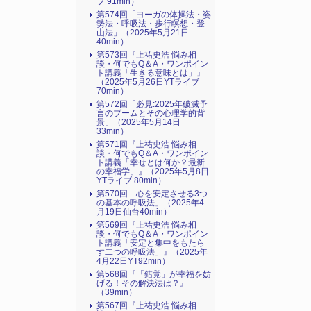
ブ 91min）
第574回「ヨーガの体操法・姿
勢法・呼吸法・歩行瞑想・登
山法」（2025年5月21日
40min）
第573回『上祐史浩 悩み相
談・何でもQ＆A・ワンポイン
ト講義「生きる意味とは」』
（2025年5月26日YTライブ
70min）
第572回「必見:2025年破滅予
言のブームとその心理学的背
景」（2025年5月14日
33min）
第571回『上祐史浩 悩み相
談・何でもQ＆A・ワンポイン
ト講義「幸せとは何か？最新
の幸福学」』（2025年5月8日
YTライブ 80min）
第570回「心を安定させる3つ
の基本の呼吸法」（2025年4
月19日仙台40min）
第569回『上祐史浩 悩み相
談・何でもQ＆A・ワンポイン
ト講義「安定と集中をもたら
す二つの呼吸法」』（2025年
4月22日YT92min）
第568回『「錯覚」が幸福を妨
げる！その解決法は？』
（39min）
第567回『上祐史浩 悩み相