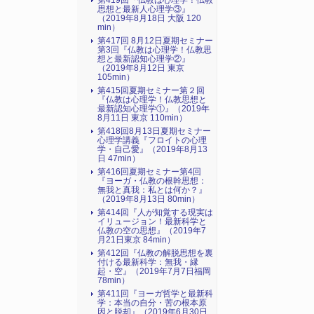
第419回『仏教は心理学！仏教
思想と最新人心理学③』
（2019年8月18日 大阪 120
min）
第417回 8月12日夏期セミナー
第3回『仏教は心理学！仏教思
想と最新認知心理学②』
（2019年8月12日 東京
105min）
第415回夏期セミナー第２回
『仏教は心理学！仏教思想と
最新認知心理学①』（2019年
8月11日 東京 110min）
第418回8月13日夏期セミナー
心理学講義『フロイトの心理
学・自己愛』（2019年8月13
日 47min）
第416回夏期セミナー第4回
『ヨーガ・仏教の根幹思想：
無我と真我：私とは何か？』
（2019年8月13日 80min）
第414回『人が知覚する現実は
イリュージョン！最新科学と
仏教の空の思想』（2019年7
月21日東京 84min）
第412回『仏教の解脱思想を裏
付ける最新科学：無我・縁
起・空』（2019年7月7日福岡
78min）
第411回『ヨーガ哲学と最新科
学：本当の自分・苦の根本原
因と脱却』（2019年6月30日