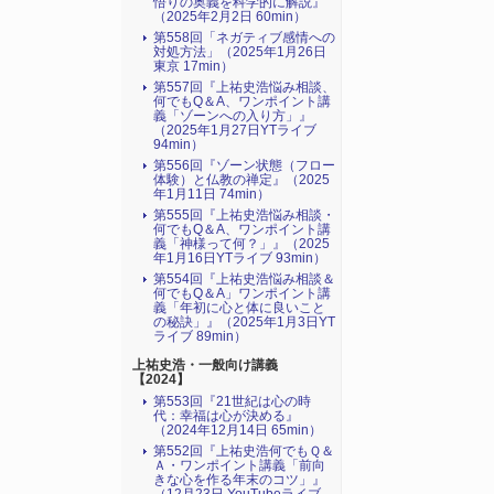
悟りの奥義を科学的に解説』
（2025年2月2日 60min）
第558回「ネガティブ感情への
対処方法」（2025年1月26日
東京 17min）
第557回『上祐史浩悩み相談、
何でもQ＆A、ワンポイント講
義「ゾーンへの入り方」』
（2025年1月27日YTライブ
94min）
第556回『ゾーン状態（フロー
体験）と仏教の禅定』（2025
年1月11日 74min）
第555回『上祐史浩悩み相談・
何でもQ＆A、ワンポイント講
義「神様って何？」』（2025
年1月16日YTライブ 93min）
第554回『上祐史浩悩み相談＆
何でもQ＆A」ワンポイント講
義「年初に心と体に良いこと
の秘訣」』（2025年1月3日YT
ライブ 89min）
上祐史浩・一般向け講義
【2024】
第553回『21世紀は心の時
代：幸福は心が決める』
（2024年12月14日 65min）
第552回『上祐史浩何でもＱ＆
Ａ・ワンポイント講義「前向
きな心を作る年末のコツ」』