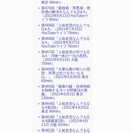
東京 69min）
第470回『孤独感・罪悪感・挫
折感の解消＆なんでもQ＆A』
（2021年8月12日YouTubeラ
イブ 90mi）
第469回『上祐史浩のなんでも
Q＆A』（2021年7月25日
YouTubeライブ 70min）
第468回『上祐史浩なんでもQ
＆A』（2021年6月27日
YouTubeライブ 76min）
第467回『上祐史浩の何でもQ
＆A・万物一体の一元の思想』
（2021年6月13日 大阪
75min）
第466回『大乗仏教の悟りの思
想：世界は生ける大いなる
仏」』（2021年5月30日 東京
65min)
第465回『健康の鍵：自律神経
を制御するヨーガ呼吸法の奥
義』（2021年5月2日 東京
130min）
第464回『上祐史浩なんでもQ
＆A第3回』（2021年4月25日
東京 90min）
第463回『上祐史浩なんでもQ
＆A講義第2回』（2021年4月
11日 大阪 92min）
第462回『上祐史浩なんでもQ