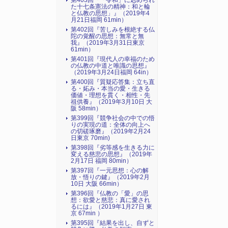
第403回『「令和」に込められ
た十七条憲法の精神：和と輪
と仏教の思想」』（2019年4
月21日福岡 61min）
第402回『苦しみを根絶する仏
陀の覚醒の思想：無常と無
我』（2019年3月31日東京
61min）
第401回『現代人の幸福のため
の仏教の中道と唯識の思想』
（2019年3月24日福岡 64in）
第400回『質疑応答集：立ち直
る・妬み・本当の愛・生きる
価値・理想を貫く・相性・先
祖供養』（2019年3月10日 大
阪 58min）
第399回『競争社会の中での悟
りの実現の道：全体の向上へ
の切磋琢磨』（2019年2月24
日東京 70min)
第398回『劣等感を生きる力に
変える慈悲の思想』（2019年
2月17日 福岡 80min）
第397回『一元思想：心の解
放・悟りの鍵』（2019年2月
10日 大阪 66min）
第396回『仏教の「愛」の思
想：欲愛と慈悲：真に愛され
るには』（2019年1月27日 東
京 67min ）
第395回『結果を出し、自ずと