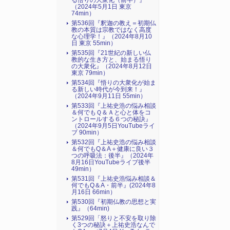
る悟りの大衆化（前半）』
（2024年5月1日 東京
74min）
第536回『釈迦の教え＝初期仏
教の本質は宗教ではなく高度
な心理学！』（2024年8月10
日 東京 55min）
第535回『21世紀の新しい仏
教的な生き方と、始まる悟り
の大衆化』（2024年8月12日
東京 79min）
第534回『悟りの大衆化が始ま
る新しい時代が今到来！』
（2024年9月11日 55min）
第533回『上祐史浩の悩み相談
＆何でもＱ＆Ａと心と体をコ
ントロールする６つの秘訣』
（2024年9月5日YouTubeライ
ブ 90min）
第532回『上祐史浩の悩み相談
＆何でもQ＆A＋健康に良い３
つの呼吸法：後半』（2024年
8月16日YouTubeライブ後半
49min）
第531回『上祐史浩悩み相談＆
何でもQ＆A・前半』(2024年8
月16日 66min）
第530回『初期仏教の思想と実
践』（64min)
第529回「怒りと不安を取り除
く3つの秘訣＋上祐史浩なんで