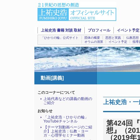
上祐史浩 書籍 対談 取材
プロフィール
イベント予定
「ひかりの輪」公式サイト
団体の概要
思想と実践
仏教思想
オウムの清算
イベント予定
指導
動画[講義]
このコーナーについて
上祐代表などの講義の動画の
上祐史浩・一
ご紹介
お知らせ
「上祐史浩・ひかりの輪」
YouTubeチャンネル
第424
【テーマ別動画ページのご紹
想』（201
介】上祐史浩：仏教・ヨー
ガ・心理学セミナー動画
（2019年