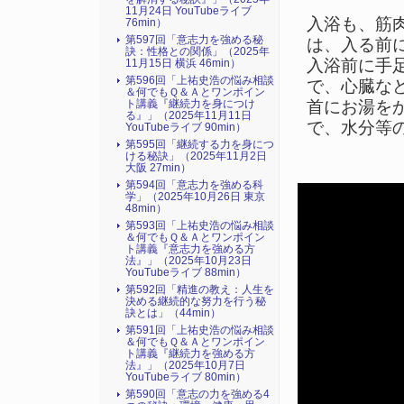
11月24日 YouTubeライブ
入浴も、筋
76min）
第597回「意志力を強める秘
は、入る前
訣：性格との関係」（2025年
入浴前に手
11月15日 横浜 46min）
第596回「上祐史浩の悩み相談
で、心臓な
＆何でもＱ＆Ａとワンポイン
首にお湯を
ト講義『継続力を身につけ
る』​」（2025年11月11日
で、水分等
YouTubeライブ 90min）
第595回「継続する力を身につ
ける秘訣」（2025年11月2日
大阪 27min）
第594回「意志力を強める科
学」（2025年10月26日 東京
48min）
第593回「上祐史浩の悩み相談
＆何でもＱ＆Ａとワンポイン
ト講義『意志力を強める方
法』​」（2025年10月23日
YouTubeライブ 88min）
第592回「精進の教え：人生を
決める継続的な努力を行う秘
訣とは」（44min）
第591回「上祐史浩の悩み相談
＆何でもＱ＆Ａとワンポイン
ト講義『継続力を強める方
法』​」（2025年10月7日
YouTubeライブ 80min）
第590回「意志の力を強める4