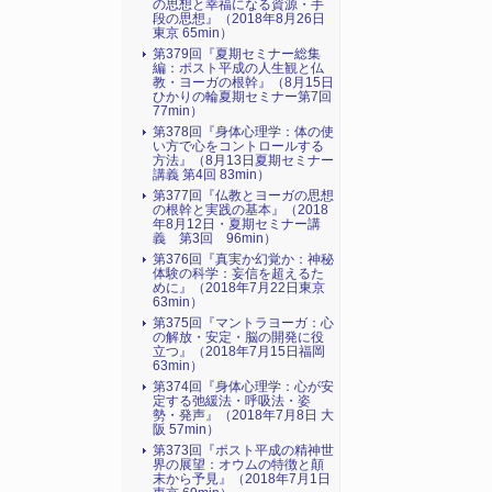
の思想と幸福になる資源・手
段の思想』（2018年8月26日
東京 65min）
第379回『夏期セミナー総集
編：ポスト平成の人生観と仏
教・ヨーガの根幹』（8月15日
ひかりの輪夏期セミナー第7回
77min）
第378回『身体心理学：体の使
い方で心をコントロールする
方法』（8月13日夏期セミナー
講義 第4回 83min）
第377回『仏教とヨーガの思想
の根幹と実践の基本』（2018
年8月12日・夏期セミナー講
義 第3回 96min）
第376回『真実か幻覚か：神秘
体験の科学：妄信を超えるた
めに』（2018年7月22日東京
63min）
第375回『マントラヨーガ：心
の解放・安定・脳の開発に役
立つ』（2018年7月15日福岡
63min）
第374回『身体心理学：心が安
定する弛緩法・呼吸法・姿
勢・発声』（2018年7月8日 大
阪 57min）
第373回『ポスト平成の精神世
界の展望：オウムの特徴と顛
末から予見』（2018年7月1日