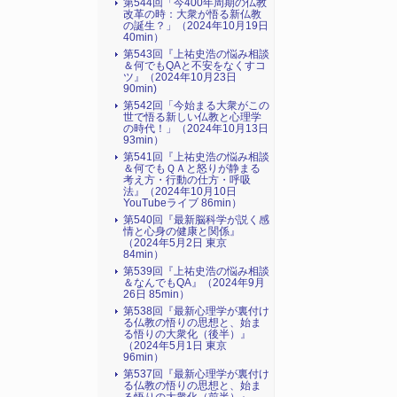
第544回「今400年周期の仏教
改革の時：大衆が悟る新仏教
の誕生？」（2024年10月19日
40min）
第543回『上祐史浩の悩み相談
＆何でもQAと不安をなくすコ
ツ』（2024年10月23日
90min)
第542回「今始まる大衆がこの
世で悟る新しい仏教と心理学
の時代！」（2024年10月13日
93min）
第541回『上祐史浩の悩み相談
＆何でもＱＡと怒りが静まる
考え方・行動の仕方・呼吸
法』（2024年10月10日
YouTubeライブ 86min）
第540回『最新脳科学が説く感
情と心身の健康と関係』
（2024年5月2日 東京
84min）
第539回『上祐史浩の悩み相談
＆なんでもQA』（2024年9月
26日 85min）
第538回『最新心理学が裏付け
る仏教の悟りの思想と、始ま
る悟りの大衆化（後半）』
（2024年5月1日 東京
96min）
第537回『最新心理学が裏付け
る仏教の悟りの思想と、始ま