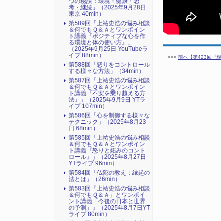
つの秘訣：環境・健康・思
考・継続」（2025年9月28日
東京 40min）
第589回「上祐史浩の悩み相談
＆何でもＱ＆Ａとワンポイン
ト講義『ポジティブな心を作
る環境と体の使い方』​」
（2025年9月25日 YouTubeラ
イブ 88min）
<<<
前へ【第423回『
第588回「怒りをコントロール
する様々な方法」（34min）
第587回「上祐史浩の悩み相談
＆何でもＱ＆Ａとワンポイン
ト講義『不安を乗り越える方
法』​」（2025年9月9日 YTラ
イブ 107min）
第586回「心を制御する様々な
テクニック」（2025年8月23
日 68min）
第585回「上祐史浩の悩み相談
＆何でもＱ＆Ａとワンポイン
ト講義『怒りと妬みのコント
ロール』​」（2025年8月27日
YTライブ 96min）
第584回「仏陀の教え：縁起の
法とは」（26min）
第583回『上祐史浩の悩み相談
＆何でもＱ＆Ａ」とワンポイ
ント講義「今後の日本と世界
の予測」』（2025年8月7日YT
ライブ 80min）