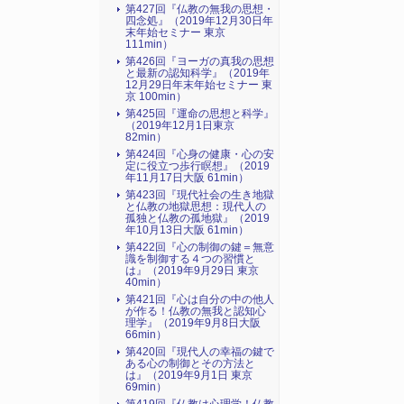
第427回『仏教の無我の思想・
四念処』（2019年12月30日年
末年始セミナー 東京
111min）
第426回『ヨーガの真我の思想
と最新の認知科学』（2019年
12月29日年末年始セミナー 東
京 100min）
第425回『運命の思想と科学』
（2019年12月1日東京
82min）
第424回『心身の健康・心の安
定に役立つ歩行瞑想』（2019
年11月17日大阪 61min）
第423回『現代社会の生き地獄
と仏教の地獄思想：現代人の
孤独と仏教の孤地獄』（2019
年10月13日大阪 61min）
第422回『心の制御の鍵＝無意
識を制御する４つの習慣と
は』（2019年9月29日 東京
40min）
第421回『心は自分の中の他人
が作る！仏教の無我と認知心
理学』（2019年9月8日大阪
66min）
第420回『現代人の幸福の鍵で
ある心の制御とその方法と
は』（2019年9月1日 東京
69min）