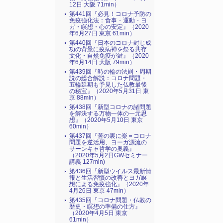
12日 大阪 71min）
第441回『必見！コロナ予防の
免疫強化法：食事・運動・ヨ
ガ・瞑想・心の安定』（2020
年6月27日 東京 61min）
第440回『日本のコロナ封じ成
功の背景に疫病神を祭る共存
文化・自然免疫が鍵』（2020
年6月14日 大阪 79min）
第439回『時の輪の法則・周期
説の総合解説：コロナ問題・
五輪延期も予見した仏教最後
の秘宝』（2020年5月31日 東
京 88min）
第438回『新型コロナの諸問題
を解決する万物一体の一元思
想』（2020年5月10日 東京
60min）
第437回『苦の裏に楽＝コロナ
問題を逆活用、ヨーガ源流の
サーンキャ哲学の奥義』
（2020年5月2日GWセミナー
講義 127min)
第436回『新型ウイルス最新情
報と生活習慣の改善とヨガ瞑
想による免疫強化』（2020年
4月26日 東京 47min）
第435回『コロナ問題・仏教の
歴史・瞑想の準備の仕方』
（2020年4月5日 東京
61min）