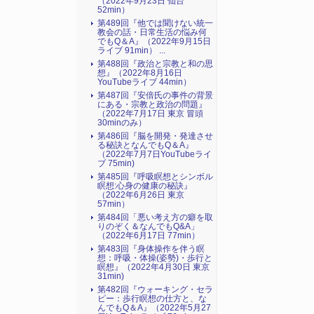
（2022年9月23日 仙台
52min）
第489回『他では聞けない統一
教会の話・日常生活の悩み何
でもQ＆A』（2022年9月15日
ライブ 91min） ...
第488回『政治と宗教と和の思
想』（2022年8月16日
YouTubeライブ 44min）
第487回『安倍氏の事件の背景
にある・宗教と政治の問題』
（2022年7月17日 東京 冒頭
30minのみ）
第486回『脳を開発・発達させ
る秘訣となんでもQ＆A』
（2022年7月7日YouTubeライ
ブ 75min)
第485回『呼吸瞑想とシンボル
瞑想:心身の健康の秘訣』
（2022年6月26日 東京
57min）
第484回「悪い考え方の癖を取
りのぞく＆なんでもQ&A」
（2022年6月17日 77min）
第483回『身体操作を伴う瞑
想：呼吸・体操(姿勢)・歩行と
瞑想』（2022年4月30日 東京
31min)
第482回『ウォーキング・セラ
ピー：歩行瞑想の仕方と、な
んでもQ＆A』（2022年5月27