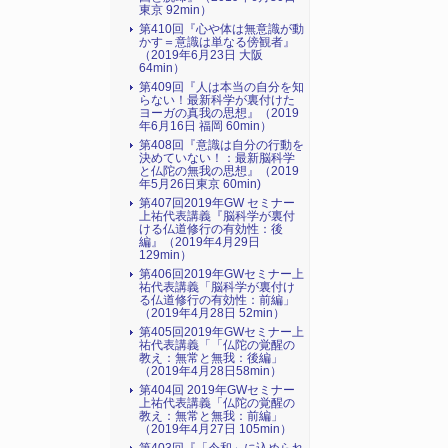
東京 92min）
第410回『心や体は無意識が動
かす＝意識は単なる傍観者』
（2019年6月23日 大阪
64min）
第409回『人は本当の自分を知
らない！最新科学が裏付けた
ヨーガの真我の思想』（2019
年6月16日 福岡 60min）
第408回『意識は自分の行動を
決めていない！：最新脳科学
と仏陀の無我の思想』（2019
年5月26日東京 60min)
第407回2019年GW セミナー
上祐代表講義『脳科学が裏付
ける仏道修行の有効性：後
編』（2019年4月29日
129min）
第406回2019年GWセミナー上
祐代表講義「脳科学が裏付け
る仏道修行の有効性：前編」
（2019年4月28日 52min）
第405回2019年GWセミナー上
祐代表講義「「仏陀の覚醒の
教え：無常と無我：後編」
（2019年4月28日58min）
第404回 2019年GWセミナー
上祐代表講義「仏陀の覚醒の
教え：無常と無我：前編」
（2019年4月27日 105min）