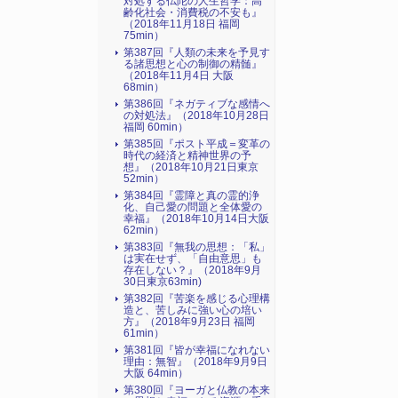
対処する仏陀の人生哲学：高
齢化社会・消費税の不安も』
（2018年11月18日 福岡
75min）
第387回『人類の未来を予見す
る諸思想と心の制御の精髄』
（2018年11月4日 大阪
68min）
第386回『ネガティブな感情へ
の対処法』（2018年10月28日
福岡 60min）
第385回『ポスト平成＝変革の
時代の経済と精神世界の予
想』（2018年10月21日東京
52min）
第384回『霊障と真の霊的浄
化、自己愛の問題と全体愛の
幸福』（2018年10月14日大阪
62min）
第383回『無我の思想：「私」
は実在せず、「自由意思」も
存在しない？』（2018年9月
30日東京63min)
第382回『苦楽を感じる心理構
造と、苦しみに強い心の培い
方』（2018年9月23日 福岡
61min）
第381回『皆が幸福になれない
理由：無智』（2018年9月9日
大阪 64min）
第380回『ヨーガと仏教の本来