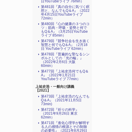
日YouTubeライブ 76min）
第481回『真の自分に気づく瞑
想と、なんでもQ＆A』（2022
年4月15日YouTubeライブ
72min）
第480回『心の健康の３つのコ
ツ：筋肉・呼吸・姿勢と何で
もQ＆A』（3月25日YouTube
ライブ 85min）
第479回『競争社会を生き抜く
智慧と何でもQ＆A』（2月18
日 YouTubeライブ 62min）
第478回『普遍的な聖なるシン
ボルとしての「光の輪」』
（2022年2月6日 大阪
60min）
第477回『上祐史浩何でもQ＆
A』（2022年1月21日
YouTubeライブ 77min）
上祐史浩・一般向け講義
【2021】
第473回『上祐史浩のなんでも
Q＆A』（2021年11月5日
73min)
第472回『祈りの科学』
（2021年9月26日 東京
62min）
第471回『進化心理学が解明す
る人の感情の根源とその制御
の必要性』（2021年8月29日