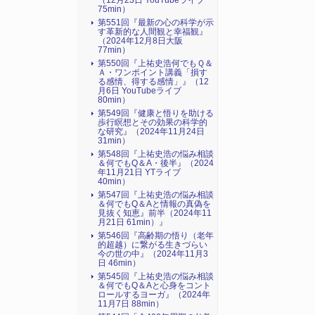
（12月23日 YouTubeライブ
75min）
第551回『最新の心の科学が示
す革新的な人間観と幸福観』
（2024年12月8日大阪
77min）
第550回『上祐史浩何でもＱ＆
Ａ・ワンポイント講義「損す
る感情、得する感情」』（12
月6日 YouTubeライブ
80min）
第549回『健康と悟りを助ける
歩行瞑想とその効果の科学的
な研究』（2024年11月24日
31min）
第548回『上祐史浩の悩み相談
＆何でもQ＆A・後半』（2024
年11月21日 YTライブ
40min）
第547回『上祐史浩の悩み相談
＆何でもQ＆Aと情報の真偽を
見抜く知恵』前半（2024年11
月21日 61min）』
第546回『高齢期の悟り（老年
的超越）に繋がる生きづらい
今の世の中』（2024年11月3
日 46min）
第545回『上祐史浩の悩み相談
＆何でもQ＆Aと心身をコント
ロールするヨーガ』（2024年
11月7日 88min）