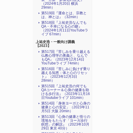
（2024年1月20日 横浜
29min）
第519回『運命とは、宗教と
は、神とは』（32min）
第518回『上祐史浩なんでも
QA・不幸になる心の癖』
（2024年1月11日YouTubeラ
イブ 67min）
上祐史浩・一般向け講義
【2023】
第517回『苦しみを乗り越える
仏教心理学の奥義と、なんで
もQA』（2023年12月14日
YouTubeライブ 74min）
第516回『苦しみに負けず乗り
越える知恵：体と心のリセッ
ト』（2023年12月3日
28min）
第515回『上祐史浩の何でも
QAコーナー＆心身の健康を助
ける歩行法』（2023年11月16
日Youtubeライブ 101min）
第514回「身体ヨーガと心身の
健康と心の安定」（2023年11
月5日 大阪 20min）
第513回『心身の健康と悟りの
境地をもたらす「ヨーガ歩行
瞑想」の解説』（2023年10月
29日 東京 40分）