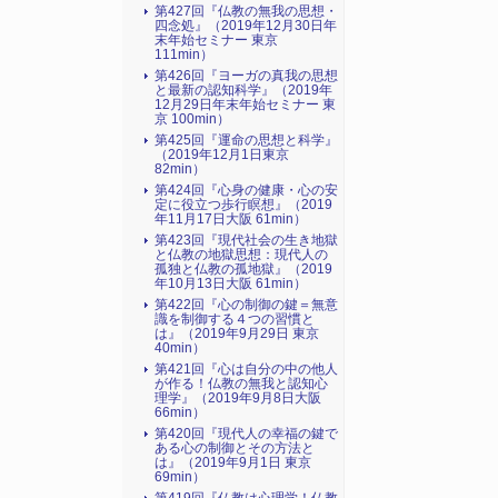
第427回『仏教の無我の思想・
四念処』（2019年12月30日年
末年始セミナー 東京
111min）
第426回『ヨーガの真我の思想
と最新の認知科学』（2019年
12月29日年末年始セミナー 東
京 100min）
第425回『運命の思想と科学』
（2019年12月1日東京
82min）
第424回『心身の健康・心の安
定に役立つ歩行瞑想』（2019
年11月17日大阪 61min）
第423回『現代社会の生き地獄
と仏教の地獄思想：現代人の
孤独と仏教の孤地獄』（2019
年10月13日大阪 61min）
第422回『心の制御の鍵＝無意
識を制御する４つの習慣と
は』（2019年9月29日 東京
40min）
第421回『心は自分の中の他人
が作る！仏教の無我と認知心
理学』（2019年9月8日大阪
66min）
第420回『現代人の幸福の鍵で
ある心の制御とその方法と
は』（2019年9月1日 東京
69min）