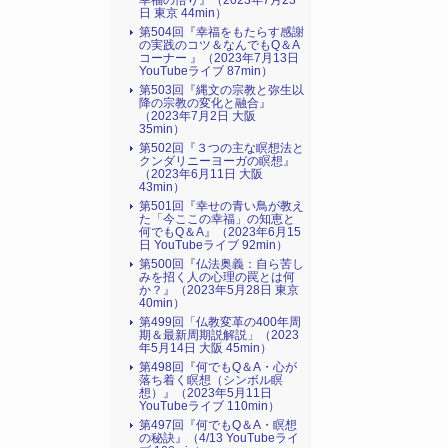
幸福の悟り』（2023年7月23
日 東京 44min）
第504回『幸福をもたらす感謝
の実践のコツ＆なんでもQ＆A
コーナー 』（2023年7月13日
YouTubeライブ 87min）
第503回『縄文の宗教と弥生以
降の宗教の変化と融合』
（2023年7月2日 大阪
35min）
第502回『３つの主な瞑想法と
クンダリニーヨーガの瞑想』
（2023年6月11日 大阪
43min）
第501回『幸せの青い鳥が教え
た「今ここの幸福」の知恵と
何でもQ＆A』（2023年6月15
日 YouTubeライブ 92min）
第500回『仏法奥義：自ら苦し
みを招く人の心理の罠とは何
か？』（2023年5月28日 東京
40min）
第499回「仏教変革の400年周
期＆最新周期説解説」（2023
年5月14日 大阪 45min）
第498回『何でもQ＆A・心が
落ち着く瞑想（シンボル瞑
想）』（2023年5月11日
YouTubeライブ 110min）
第497回『何でもQ＆A・瞑想
の秘訣』（4/13 YouTubeライ