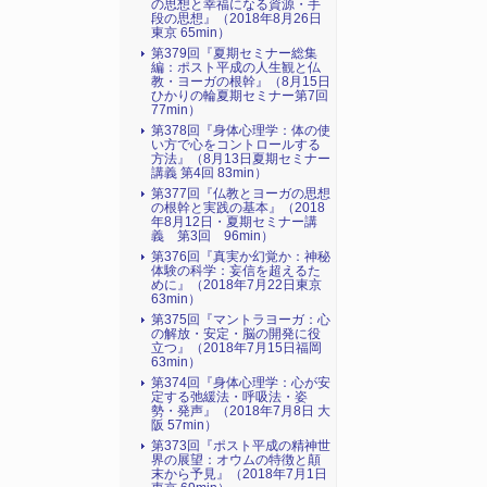
の思想と幸福になる資源・手
段の思想』（2018年8月26日
東京 65min）
第379回『夏期セミナー総集
編：ポスト平成の人生観と仏
教・ヨーガの根幹』（8月15日
ひかりの輪夏期セミナー第7回
77min）
第378回『身体心理学：体の使
い方で心をコントロールする
方法』（8月13日夏期セミナー
講義 第4回 83min）
第377回『仏教とヨーガの思想
の根幹と実践の基本』（2018
年8月12日・夏期セミナー講
義 第3回 96min）
第376回『真実か幻覚か：神秘
体験の科学：妄信を超えるた
めに』（2018年7月22日東京
63min）
第375回『マントラヨーガ：心
の解放・安定・脳の開発に役
立つ』（2018年7月15日福岡
63min）
第374回『身体心理学：心が安
定する弛緩法・呼吸法・姿
勢・発声』（2018年7月8日 大
阪 57min）
第373回『ポスト平成の精神世
界の展望：オウムの特徴と顛
末から予見』（2018年7月1日