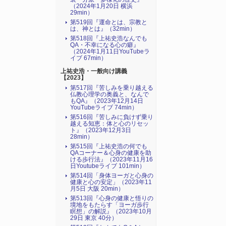
（2024年1月20日 横浜
29min）
第519回『運命とは、宗教と
は、神とは』（32min）
第518回『上祐史浩なんでも
QA・不幸になる心の癖』
（2024年1月11日YouTubeラ
イブ 67min）
上祐史浩・一般向け講義
【2023】
第517回『苦しみを乗り越える
仏教心理学の奥義と、なんで
もQA』（2023年12月14日
YouTubeライブ 74min）
第516回『苦しみに負けず乗り
越える知恵：体と心のリセッ
ト』（2023年12月3日
28min）
第515回『上祐史浩の何でも
QAコーナー＆心身の健康を助
ける歩行法』（2023年11月16
日Youtubeライブ 101min）
第514回「身体ヨーガと心身の
健康と心の安定」（2023年11
月5日 大阪 20min）
第513回『心身の健康と悟りの
境地をもたらす「ヨーガ歩行
瞑想」の解説』（2023年10月
29日 東京 40分）