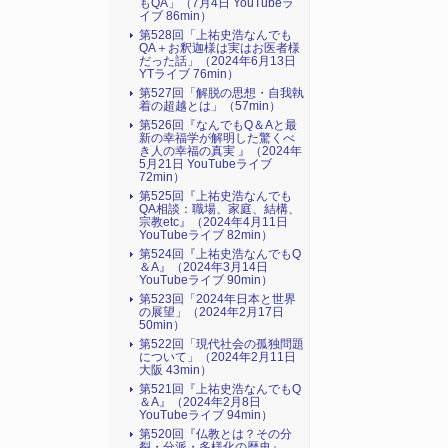
もQA」（7月4日 YouTubeラ
イブ 86min）
第528回「上祐史浩なんでも
QA＋お釈迦様は実はお医者様
だった話」（2024年6月13日
YTライブ 76min）
第527回「解脱の思想・自我執
着の超越とは」（57min）
第526回『なんでもQ＆Aと最
新の幸福学が解明した驚くべ
き人の幸福の真実 』（2024年
5月21日 YouTubeライブ
72min）
第525回『上祐史浩なんでも
QA相談：職場、家庭、結構、
宗教etc』（2024年4月11日
YouTubeライブ 82min）
第524回『上祐史浩なんでもQ
＆A』（2024年3月14日
YouTubeライブ 90min）
第523回「2024年日本と世界
の展望」（2024年2月17日
50min）
第522回「現代社会の孤独問題
について」（2024年2月11日
大阪 43min）
第521回『上祐史浩なんでもQ
＆A』（2024年2月8日
YouTubeライブ 94min）
第520回『仏教とは？その分
裂・分派・多様化の歴史』