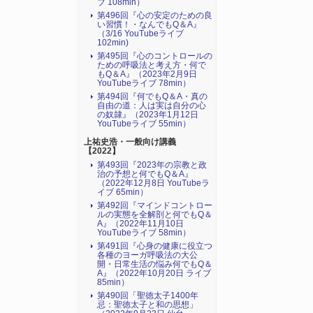
ブ 108min）
第496回『心の安定のための良
い習慣！・なんでもQ＆A』
（3/16 YouTubeライブ
102min)
第495回『心のコントロールの
ための呼吸法と考え方・何で
もQ＆A』（2023年2月9日
YouTubeライブ 78min）
第494回『何でもQ＆A・真の
自由の道：人は実は自分の心
の奴隷』（2023年1月12日
YouTubeライブ 55min）
上祐史浩・一般向け講義
【2022】
第493回『2023年の宗教と政
治の予想と何でもQ＆A』
（2022年12月8日 YouTubeラ
イブ 65min）
第492回『マインドコントロー
ルの実態を全解剖と何でもQ＆
A』（2022年11月10日
YouTubeライブ 58min）
第491回『心身の健康に役立つ
各種のヨーガ呼吸法の大公
開・日常生活の悩み何でもQ＆
A』（2022年10月20日 ライブ
85min）
第490回「聖徳太子1400年
忌：聖徳太子と和の思想」