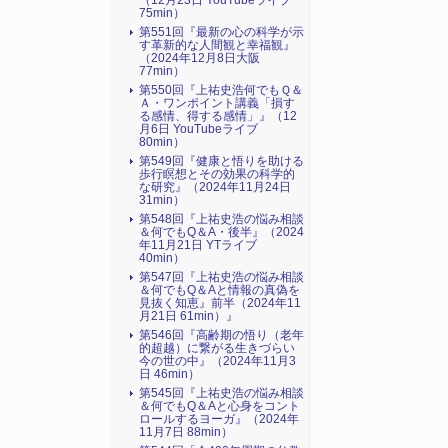
（12月23日 YouTubeライブ
75min）
第551回『最新の心の科学が示
す革新的な人間観と幸福観』
（2024年12月8日大阪
77min）
第550回『上祐史浩何でもＱ＆
Ａ・ワンポイント講義「損す
る感情、得する感情」』（12
月6日 YouTubeライブ
80min）
第549回『健康と悟りを助ける
歩行瞑想とその効果の科学的
な研究』（2024年11月24日
31min）
第548回『上祐史浩の悩み相談
＆何でもQ＆A・後半』（2024
年11月21日 YTライブ
40min）
第547回『上祐史浩の悩み相談
＆何でもQ＆Aと情報の真偽を
見抜く知恵』前半（2024年11
月21日 61min）』
第546回『高齢期の悟り（老年
的超越）に繋がる生きづらい
今の世の中』（2024年11月3
日 46min）
第545回『上祐史浩の悩み相談
＆何でもQ＆Aと心身をコント
ロールするヨーガ』（2024年
11月7日 88min）