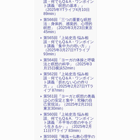
談・何でもQ＆A・ワンポイン
ト講義「瞑想の基本」』
（2025年YTライブ4月10日
89min）
第566回「三つの重要な瞑想
法：身体的、感覚的、心理的
瞑想」（2025年3月23日東京
45min）
第565回『上祐史浩 悩み相
談・何でもQ＆A・ワンポイン
ト講義「集中力の培い方」』
（2025年3月27日YTライブ
93min）
第564回「ヨーガの体操と呼吸
法と瞑想の科学」（2025年3
月15日横浜52min）
第562回『上祐史浩 悩み相
談・何でもQ＆A・ワンポイン
ト講義「折れない心の作り
方」』（2025年2月27日YTラ
イブ 87min）
第561回『ヨーガと瞑想の奥義
は心の安定と集中：究極の自
己実現法』（2025年2月23日
東京30min）
第560回『上祐史浩 悩み相
談、何でもQ＆A、ワンポイン
ト講義「不平等の世の中をど
う生きるか」』（2025年2月
11日YTライブ 83min）
第559回『唯識＝仏教心理学の