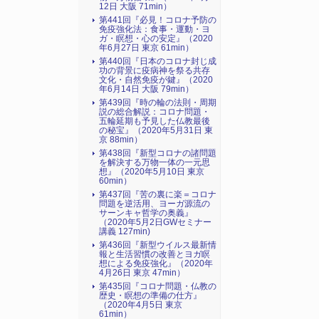
12日 大阪 71min）
第441回『必見！コロナ予防の
免疫強化法：食事・運動・ヨ
ガ・瞑想・心の安定』（2020
年6月27日 東京 61min）
第440回『日本のコロナ封じ成
功の背景に疫病神を祭る共存
文化・自然免疫が鍵』（2020
年6月14日 大阪 79min）
第439回『時の輪の法則・周期
説の総合解説：コロナ問題・
五輪延期も予見した仏教最後
の秘宝』（2020年5月31日 東
京 88min）
第438回『新型コロナの諸問題
を解決する万物一体の一元思
想』（2020年5月10日 東京
60min）
第437回『苦の裏に楽＝コロナ
問題を逆活用、ヨーガ源流の
サーンキャ哲学の奥義』
（2020年5月2日GWセミナー
講義 127min)
第436回『新型ウイルス最新情
報と生活習慣の改善とヨガ瞑
想による免疫強化』（2020年
4月26日 東京 47min）
第435回『コロナ問題・仏教の
歴史・瞑想の準備の仕方』
（2020年4月5日 東京
61min）