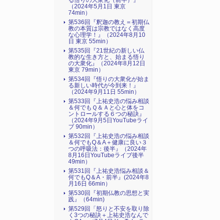
る悟りの大衆化（前半）』
（2024年5月1日 東京
74min）
第536回『釈迦の教え＝初期仏
教の本質は宗教ではなく高度
な心理学！』（2024年8月10
日 東京 55min）
第535回『21世紀の新しい仏
教的な生き方と、始まる悟り
の大衆化』（2024年8月12日
東京 79min）
第534回『悟りの大衆化が始ま
る新しい時代が今到来！』
（2024年9月11日 55min）
第533回『上祐史浩の悩み相談
＆何でもＱ＆Ａと心と体をコ
ントロールする６つの秘訣』
（2024年9月5日YouTubeライ
ブ 90min）
第532回『上祐史浩の悩み相談
＆何でもQ＆A＋健康に良い３
つの呼吸法：後半』（2024年
8月16日YouTubeライブ後半
49min）
第531回『上祐史浩悩み相談＆
何でもQ＆A・前半』(2024年8
月16日 66min）
第530回『初期仏教の思想と実
践』（64min)
第529回「怒りと不安を取り除
く3つの秘訣＋上祐史浩なんで