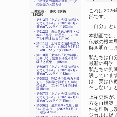
上祐代表の講義の動画データ
の販売のお知らせ
これは202
上祐史浩・一般向け講義
【2026】
部です。
第613回「上祐史浩悩み相談＆
何でもQ＆A」（ 2026年3月23
「自分」と
日YouTubeライブ 103min）
第612回「自由意志の科学と仏
本動画では
教の『慈悲』の思想」（2026
年3月20日 仙台 18min）
仏教の根本
第611回「上祐史浩悩み相談＆
何でもQ＆A」（ 2026年3月12
解き明かし
日YouTubeライブ 80min）
第610回「東洋の『気の科学』
私たちは自
に基づく：気道を浄化する呼
吸法と瞑想」（55min）
最新の科学
第609回「上祐史浩悩み相談＆
私たちの判
何でもQ＆A」（ 2026年2月26
日YouTubeライブ 82min）
唆していま
第608回「呼吸法で意志力を鍛
は、実は仏教
える：脳科学が証明した継続
の極意」（2026年2月15日福
在しない」
岡 88min）
第607回「上祐史浩悩み相談＆
上祐史浩が
何でもQ＆A」（ 2026年2月12
日YouTubeライブ 85min）
方を再構築
第606回「最新科学×仏教：最
件を理解し
強の意志力」（2026年1月24
日 横浜 47min）
ジカルに提