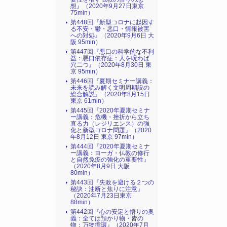
想』（2020年9月27日東京
75min）
第448回『新型コロナに起因す
る不安・鬱・悪口・情報被害
への対処』（2020年9月6日 大
阪 95min）
第447回『悪口の科学的な不利
益：悪口依存症：人を呪わば
穴二つ』（2020年8月30日 東
京 95min）
第446回『夏期セミナー講義：
未来を読み解く文明周期説の
総合解説』（2020年8月15日
東京 61min）
第445回『2020年夏期セミナ
ー講義：危機・挫折から立ち
直る力（レジリエンス）の強
化と新型コロナ問題』（2020
年8月12日 東京 97min）
第444回『2020年夏期セミナ
ー講義：ヨーガ・仏教の修行
と自然免疫の強化の重要性』
（2020年8月9日 大阪
80min）
第443回『失敗を避ける２つの
秘訣：油断と焦りに注意』
（2020年7月23日東京
88min）
第442回『心の安定と悟りの奥
義：全ては預かり物・皆の
物：万物循環』（2020年7月