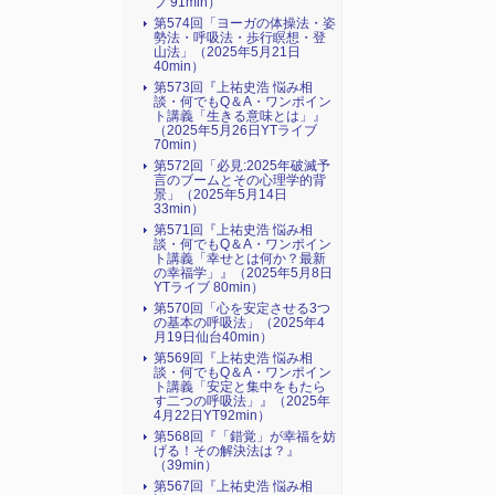
ブ 91min）
第574回「ヨーガの体操法・姿
勢法・呼吸法・歩行瞑想・登
山法」（2025年5月21日
40min）
第573回『上祐史浩 悩み相
談・何でもQ＆A・ワンポイン
ト講義「生きる意味とは」』
（2025年5月26日YTライブ
70min）
第572回「必見:2025年破滅予
言のブームとその心理学的背
景」（2025年5月14日
33min）
第571回『上祐史浩 悩み相
談・何でもQ＆A・ワンポイン
ト講義「幸せとは何か？最新
の幸福学」』（2025年5月8日
YTライブ 80min）
第570回「心を安定させる3つ
の基本の呼吸法」（2025年4
月19日仙台40min）
第569回『上祐史浩 悩み相
談・何でもQ＆A・ワンポイン
ト講義「安定と集中をもたら
す二つの呼吸法」』（2025年
4月22日YT92min）
第568回『「錯覚」が幸福を妨
げる！その解決法は？』
（39min）
第567回『上祐史浩 悩み相