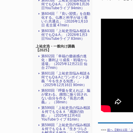
第605回「上祐史浩悩み相談＆
何でもQ＆A」（2026年1月26
日YouTubeライブ 94min）
第604回「『良い習慣』を自動
化する。仏教と科学が辿り着
いた共通点」（2026年1月10
日 名古屋 47min）
第603回「上祐史浩悩み相談＆
何でもQ＆A」（2026年1月3
日YouTubeライブ 83min）
上祐史浩・一般向け講義
【2025】
第602回「幸福の価値感の進
化：勝利より成長・戦場から
道場」（2025年12月21日 仙
台 27min）
第601回「上祐史浩悩み相談＆
何でもQ＆Aとワンポイント講
義『今を生きる知恵』」
（2025年12月16日 90min）
第600回「呼吸を変えれば、脳
が変わる。感情に振り回され
ない自分を作る『長息の奥
義』」（38min）
第599回「上祐史浩の悩み相談
＆何でもＱ＆Ａ『感謝の効
能』」（2025年12月4日
YouTubeライブ 81min）
第598回「上祐史浩の悩み相談
＆何でもＱ＆Ａ『生きづらさ
<<<
前へ【第611回「上
を解消する秘訣』​」（2025年