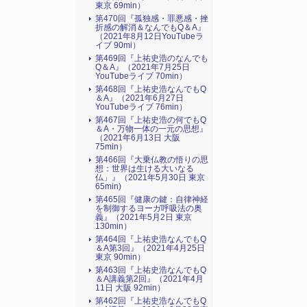
東京 69min）
第470回『孤独感・罪悪感・挫
折感の解消＆なんでもQ＆A』
（2021年8月12日YouTubeラ
イブ 90mi）
第469回『上祐史浩のなんでも
Q＆A』（2021年7月25日
YouTubeライブ 70min）
第468回『上祐史浩なんでもQ
＆A』（2021年6月27日
YouTubeライブ 76min）
第467回『上祐史浩の何でもQ
＆A・万物一体の一元の思想』
（2021年6月13日 大阪
75min）
第466回『大乗仏教の悟りの思
想：世界は生ける大いなる
仏」』（2021年5月30日 東京
65min)
第465回『健康の鍵：自律神経
を制御するヨーガ呼吸法の奥
義』（2021年5月2日 東京
130min）
第464回『上祐史浩なんでもQ
＆A第3回』（2021年4月25日
東京 90min）
第463回『上祐史浩なんでもQ
＆A講義第2回』（2021年4月
11日 大阪 92min）
第462回『上祐史浩なんでもQ