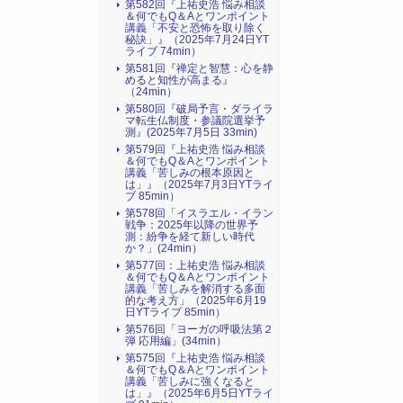
第582回『上祐史浩 悩み相談
＆何でもQ＆Aとワンポイント
講義「不安と恐怖を取り除く
秘訣」』（2025年7月24日YT
ライブ 74min）
第581回『禅定と智慧：心を静
めると知性が高まる』
（24min）
第580回『破局予言・ダライラ
マ転生仏制度・参議院選挙予
測』(2025年7月5日 33min)
第579回『上祐史浩 悩み相談
＆何でもQ＆Aとワンポイント
講義「苦しみの根本原因と
は」』（2025年7月3日YTライ
ブ 85min）
第578回「イスラエル・イラン
戦争：2025年以降の世界予
測：紛争を経て新しい時代
か？」(24min）
第577回：上祐史浩 悩み相談
＆何でもQ＆Aとワンポイント
講義「苦しみを解消する多面
的な考え方」（2025年6月19
日YTライブ 85min）
第576回「ヨーガの呼吸法第２
弾 応用編」(34min）
第575回『上祐史浩 悩み相談
＆何でもQ＆Aとワンポイント
講義「苦しみに強くなると
は」』（2025年6月5日YTライ