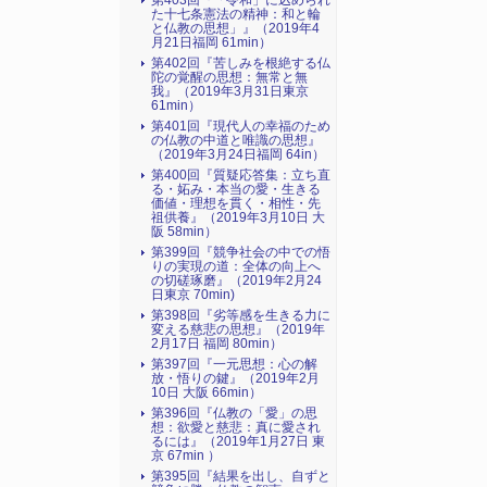
第403回『「令和」に込められ
た十七条憲法の精神：和と輪
と仏教の思想」』（2019年4
月21日福岡 61min）
第402回『苦しみを根絶する仏
陀の覚醒の思想：無常と無
我』（2019年3月31日東京
61min）
第401回『現代人の幸福のため
の仏教の中道と唯識の思想』
（2019年3月24日福岡 64in）
第400回『質疑応答集：立ち直
る・妬み・本当の愛・生きる
価値・理想を貫く・相性・先
祖供養』（2019年3月10日 大
阪 58min）
第399回『競争社会の中での悟
りの実現の道：全体の向上へ
の切磋琢磨』（2019年2月24
日東京 70min)
第398回『劣等感を生きる力に
変える慈悲の思想』（2019年
2月17日 福岡 80min）
第397回『一元思想：心の解
放・悟りの鍵』（2019年2月
10日 大阪 66min）
第396回『仏教の「愛」の思
想：欲愛と慈悲：真に愛され
るには』（2019年1月27日 東
京 67min ）
第395回『結果を出し、自ずと