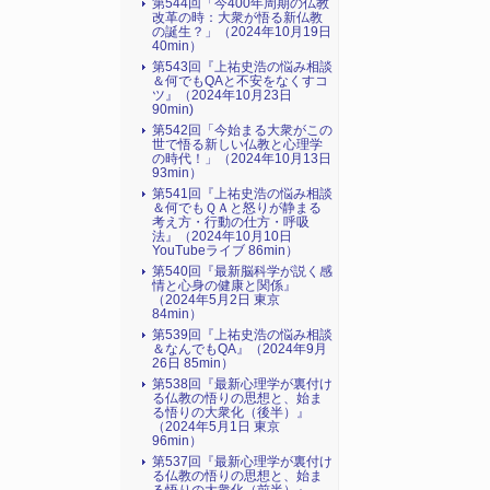
第544回「今400年周期の仏教
改革の時：大衆が悟る新仏教
の誕生？」（2024年10月19日
40min）
第543回『上祐史浩の悩み相談
＆何でもQAと不安をなくすコ
ツ』（2024年10月23日
90min)
第542回「今始まる大衆がこの
世で悟る新しい仏教と心理学
の時代！」（2024年10月13日
93min）
第541回『上祐史浩の悩み相談
＆何でもＱＡと怒りが静まる
考え方・行動の仕方・呼吸
法』（2024年10月10日
YouTubeライブ 86min）
第540回『最新脳科学が説く感
情と心身の健康と関係』
（2024年5月2日 東京
84min）
第539回『上祐史浩の悩み相談
＆なんでもQA』（2024年9月
26日 85min）
第538回『最新心理学が裏付け
る仏教の悟りの思想と、始ま
る悟りの大衆化（後半）』
（2024年5月1日 東京
96min）
第537回『最新心理学が裏付け
る仏教の悟りの思想と、始ま