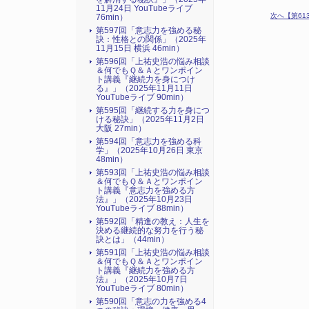
11月24日 YouTubeライブ
次へ【第613
76min）
第597回「意志力を強める秘
訣：性格との関係」（2025年
11月15日 横浜 46min）
第596回「上祐史浩の悩み相談
＆何でもＱ＆Ａとワンポイン
ト講義『継続力を身につけ
る』​」（2025年11月11日
YouTubeライブ 90min）
第595回「継続する力を身につ
ける秘訣」（2025年11月2日
大阪 27min）
第594回「意志力を強める科
学」（2025年10月26日 東京
48min）
第593回「上祐史浩の悩み相談
＆何でもＱ＆Ａとワンポイン
ト講義『意志力を強める方
法』​」（2025年10月23日
YouTubeライブ 88min）
第592回「精進の教え：人生を
決める継続的な努力を行う秘
訣とは」（44min）
第591回「上祐史浩の悩み相談
＆何でもＱ＆Ａとワンポイン
ト講義『継続力を強める方
法』​」（2025年10月7日
YouTubeライブ 80min）
第590回「意志の力を強める4