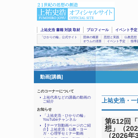
上祐史浩 書籍 対談 取材
プロフィール
イベント予定
「ひかりの輪」公式サイト
団体の概要
思想と実践
仏教思想
オウムの清算
イベント予定
指導
動画[講義]
このコーナーについて
上祐代表などの講義の動画の
上祐史浩・一
ご紹介
お知らせ
「上祐史浩・ひかりの輪」
YouTubeチャンネル
第612
【テーマ別動画ページのご紹
想」（202
介】上祐史浩：仏教・ヨー
ガ・心理学セミナー動画
（2026年