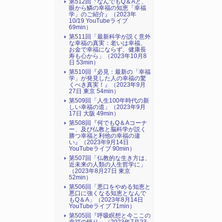
第512回『なんでもQ＆Aと、
眼から鱗の幸福の知恵「幸福
学」のご紹介』（2023年
10/19 YouTubeライブ
69min）
第511回「最新科学が説く意外
な幸福の真実：老いは幸福、
お金で幸福にならず、健康長
寿も心から」（2023年10月8
日 53min）
第510回『必見：最新の「幸福
学」が発見した人の幸福の驚
くべき真実！』（2023年9月
27日 東京 54min）
第509回「人生100年時代の新
しい幸福の道」（2023年9月
17日 大阪 49min）
第508回『何でもQ＆Aコーナ
ー、及び仏教と脳科学が説く
勝つ幸福と利他の幸福の違
い』（2023年9月14日
YouTubeライブ 90min）
第507回「仏教的な生き方は、
近未来の人類の人生哲学に」
（2023年8月27日 東京
52min）
第506回「悪口をやめる知恵と
悪口に強くなる知恵となんで
もQ＆A」（2023年8月14日
YouTubeライブ 71min）
第505回『呼吸瞑想と今ここの