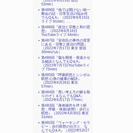
（2022年9月23日 仙台
52min）
第489回『他では聞けない統一
教会の話・日常生活の悩み何
でもQ＆A』（2022年9月15日
ライブ 91min） ...
第488回『政治と宗教と和の思
想』（2022年8月16日
YouTubeライブ 44min）
第487回『安倍氏の事件の背景
にある・宗教と政治の問題』
（2022年7月17日 東京 冒頭
30minのみ）
第486回『脳を開発・発達させ
る秘訣となんでもQ＆A』
（2022年7月7日YouTubeライ
ブ 75min)
第485回『呼吸瞑想とシンボル
瞑想:心身の健康の秘訣』
（2022年6月26日 東京
57min）
第484回「悪い考え方の癖を取
りのぞく＆なんでもQ&A」
（2022年6月17日 77min）
第483回『身体操作を伴う瞑
想：呼吸・体操(姿勢)・歩行と
瞑想』（2022年4月30日 東京
31min)
第482回『ウォーキング・セラ
ピー：歩行瞑想の仕方と、な
んでもQ＆A』（2022年5月27