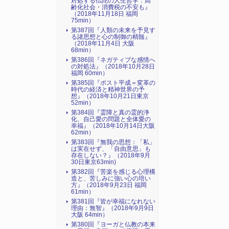
対処する仏陀の人生哲学：高
齢化社会・消費税の不安も』
（2018年11月18日 福岡
75min）
第387回『人類の未来を予見す
る諸思想と心の制御の精髄』
（2018年11月4日 大阪
68min）
第386回『ネガティブな感情へ
の対処法』（2018年10月28日
福岡 60min）
第385回『ポスト平成＝変革の
時代の経済と精神世界の予
想』（2018年10月21日東京
52min）
第384回『霊障と真の霊的浄
化、自己愛の問題と全体愛の
幸福』（2018年10月14日大阪
62min）
第383回『無我の思想：「私」
は実在せず、「自由意思」も
存在しない？』（2018年9月
30日東京63min)
第382回『苦楽を感じる心理構
造と、苦しみに強い心の培い
方』（2018年9月23日 福岡
61min）
第381回『皆が幸福になれない
理由：無智』（2018年9月9日
大阪 64min）
第380回『ヨーガと仏教の本来