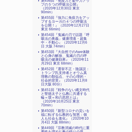
第456回『免疫力と集中力アッ
プの５つの呼吸法公開』
（2020年12月30日 東京
90min）
第455回『強力に免疫力をアッ
プするヨーガの４つの呼吸法
を公開！』（2020年12月27日
東京 66min)
第454回『鬼滅の刃で話題「呼
吸法の奥義」健康増進・超集
中・不動心』（2020年12月6
日 大阪 74min）
第453回『大自然でのAwe体験
と心身の解放、鬼滅の刃の呼
吸法の健康効果』（2020年11
月29日 東京 68min）
第452回『選挙不正・陰謀説：
トランプ氏支持者とオウム真
理教の類似点、その心理的・
社会的背景』（2020年11月8
日大阪 80分）
第451回『戦争のない縄文時代
と聖徳太子と仏教に共通する
輪＝環＝和の思想とは』
（2020年10月25日 東京
70min）
第450回『新型コロナの災いを
福に転ずる仏教的な智恵：個
人も社会も進化』（2020年10
月4日 大阪 88min）
第449回『宗教消滅の時代に重
要性を増す仏教の悟りの思