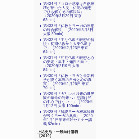
第434回『コロナ感染は自然破
壊が招いた人災！仏陀の知恵
でひも解くその解決法』
（2020年3月29日 東京
63min）
第433回『仏教とヨーガの瞑想
の総合解説』（2020年3月8日
大阪 59min)
第432回『主な仏教の瞑想の解
説：初期仏教から大乗仏教ま
で』（2020年2月23日東京
64min）
第431回『初期仏教の瞑想と心
の安定・集中・知性の向上』
（2020年2月9日 大阪
84min）
第430回『仏教・ヨガと最新科
学が説く本当の自分と心の真
実』（2020年1月26日 東京
70min）
第429回『ガリレオ以来の世界
観の革命の到来へ：意識は私
の中心ではない！』（2020年
1月12日 大阪 100min）
第428回『解説ヨーガ根本経典
が説くヨーガの奥義』（2020
年1月1日年末年始セミナー講
義 82min）
上祐史浩・一般向け講義
【2019】