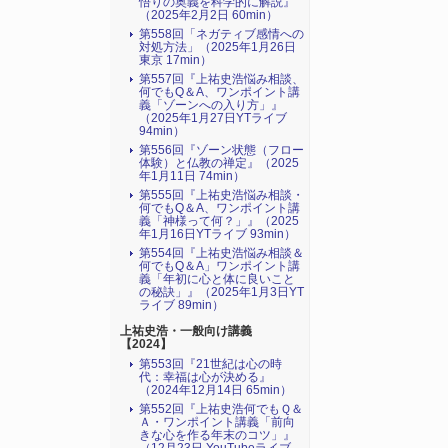
悟りの奥義を科学的に解説』
（2025年2月2日 60min）
第558回「ネガティブ感情への
対処方法」（2025年1月26日
東京 17min）
第557回『上祐史浩悩み相談、
何でもQ＆A、ワンポイント講
義「ゾーンへの入り方」』
（2025年1月27日YTライブ
94min）
第556回『ゾーン状態（フロー
体験）と仏教の禅定』（2025
年1月11日 74min）
第555回『上祐史浩悩み相談・
何でもQ＆A、ワンポイント講
義「神様って何？」』（2025
年1月16日YTライブ 93min）
第554回『上祐史浩悩み相談＆
何でもQ＆A」ワンポイント講
義「年初に心と体に良いこと
の秘訣」』（2025年1月3日YT
ライブ 89min）
上祐史浩・一般向け講義
【2024】
第553回『21世紀は心の時
代：幸福は心が決める』
（2024年12月14日 65min）
第552回『上祐史浩何でもＱ＆
Ａ・ワンポイント講義「前向
きな心を作る年末のコツ」』