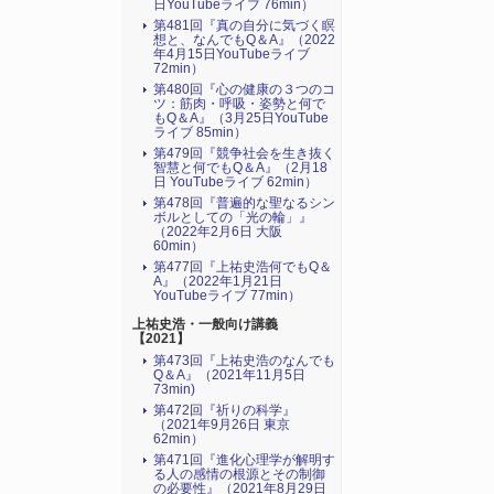
日YouTubeライブ 76min）
第481回『真の自分に気づく瞑
想と、なんでもQ＆A』（2022
年4月15日YouTubeライブ
72min）
第480回『心の健康の３つのコ
ツ：筋肉・呼吸・姿勢と何で
もQ＆A』（3月25日YouTube
ライブ 85min）
第479回『競争社会を生き抜く
智慧と何でもQ＆A』（2月18
日 YouTubeライブ 62min）
第478回『普遍的な聖なるシン
ボルとしての「光の輪」』
（2022年2月6日 大阪
60min）
第477回『上祐史浩何でもQ＆
A』（2022年1月21日
YouTubeライブ 77min）
上祐史浩・一般向け講義
【2021】
第473回『上祐史浩のなんでも
Q＆A』（2021年11月5日
73min)
第472回『祈りの科学』
（2021年9月26日 東京
62min）
第471回『進化心理学が解明す
る人の感情の根源とその制御
の必要性』（2021年8月29日