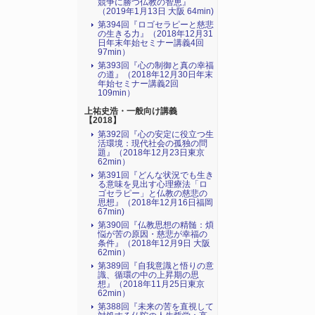
競争に勝つ仏教の智恵』
（2019年1月13日 大阪 64min)
第394回『ロゴセラピーと慈悲
の生きる力』（2018年12月31
日年末年始セミナー講義4回
97min）
第393回『心の制御と真の幸福
の道』（2018年12月30日年末
年始セミナー講義2回
109min）
上祐史浩・一般向け講義
【2018】
第392回『心の安定に役立つ生
活環境：現代社会の孤独の問
題』（2018年12月23日東京
62min）
第391回『どんな状況でも生き
る意味を見出す心理療法「ロ
ゴセラピー」と仏教の慈悲の
思想』（2018年12月16日福岡
67min)
第390回『仏教思想の精髄：煩
悩が苦の原因・慈悲が幸福の
条件』（2018年12月9日 大阪
62min）
第389回『自我意識と悟りの意
識、循環の中の上昇期の思
想』（2018年11月25日東京
62min）
第388回『未来の苦を直視して