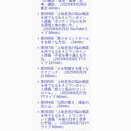
つの秘訣：環境・健康・思
考・継続」（2025年9月28日
東京 40min）
第589回「上祐史浩の悩み相談
＆何でもＱ＆Ａとワンポイン
ト講義『ポジティブな心を作
る環境と体の使い方』​」
（2025年9月25日 YouTubeラ
イブ 88min）
第588回「怒りをコントロール
する様々な方法」（34min）
第587回「上祐史浩の悩み相談
＆何でもＱ＆Ａとワンポイン
ト講義『不安を乗り越える方
法』​」（2025年9月9日 YTラ
イブ 107min）
第586回「心を制御する様々な
テクニック」（2025年8月23
日 68min）
第585回「上祐史浩の悩み相談
＆何でもＱ＆Ａとワンポイン
ト講義『怒りと妬みのコント
ロール』​」（2025年8月27日
YTライブ 96min）
第584回「仏陀の教え：縁起の
法とは」（26min）
第583回『上祐史浩の悩み相談
＆何でもＱ＆Ａ」とワンポイ
ント講義「今後の日本と世界
の予測」』（2025年8月7日YT
ライブ 80min）