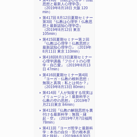
第419回『仏教は心理学！仏教
思想と最新人心理学③』
（2019年8月18日 大阪 120
min）
第417回 8月12日夏期セミナー
第3回『仏教は心理学！仏教思
想と最新認知心理学②』
（2019年8月12日 東京
105min）
第415回夏期セミナー第２回
『仏教は心理学！仏教思想と
最新認知心理学①』（2019年
8月11日 東京 110min）
第418回8月13日夏期セミナー
心理学講義『フロイトの心理
学・自己愛』（2019年8月13
日 47min）
第416回夏期セミナー第4回
『ヨーガ・仏教の根幹思想：
無我と真我：私とは何か？』
（2019年8月13日 80min）
第414回『人が知覚する現実は
イリュージョン！最新科学と
仏教の空の思想』（2019年7
月21日東京 84min）
第412回『仏教の解脱思想を裏
付ける最新科学：無我・縁
起・空』（2019年7月7日福岡
78min）
第411回『ヨーガ哲学と最新科
学：本当の自分・苦の根本原
因と脱却』（2019年6月30日