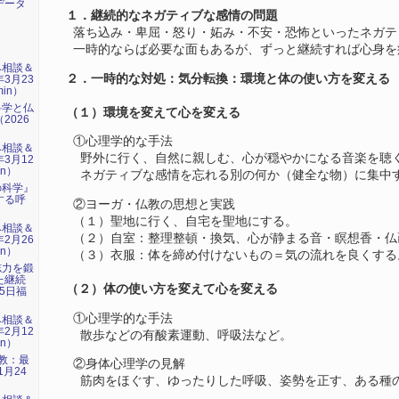
データ
１．継続的なネガティブな感情の問題
落ち込み・卑屈・怒り・妬み・不安・恐怖といったネガテ
一時的ならば必要な面もあるが、ずっと継続すれば心身を
み相談＆
２．一時的な対処：気分転換：環境と体の使い方を変える
年3月23
min）
科学と仏
（１）環境を変えて心を変える
2026
）
①心理学的な手法
み相談＆
野外に行く、自然に親しむ、心が穏やかになる音楽を聴
年3月12
in）
ネガティブな感情を忘れる別の何か（健全な物）に集中
の科学』
する呼
②ヨーガ・仏教の思想と実践
）
（１）聖地に行く、自宅を聖地にする。
み相談＆
（２）自室：整理整頓・換気、心が静まる音・瞑想香・仏
年2月26
in）
（３）衣服：体を締め付けないもの＝気の流れを良くする
志力を鍛
た継続
（２）体の使い方を変えて心を変える
15日福
①心理学的な手法
み相談＆
年2月12
散歩などの有酸素運動、呼吸法など。
in）
仏教：最
②身体心理学の見解
1月24
筋肉をほぐす、ゆったりした呼吸、姿勢を正す、ある種