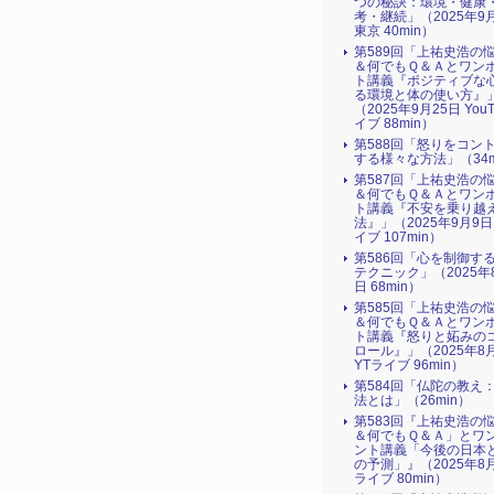
つの秘訣：環境・健康
考・継続」（2025年9
東京 40min）
第589回「上祐史浩の
＆何でもＱ＆Ａとワン
ト講義『ポジティブな
る環境と体の使い方』​
（2025年9月25日 You
イブ 88min）
第588回「怒りをコン
する様々な方法」（34m
第587回「上祐史浩の
＆何でもＱ＆Ａとワン
ト講義『不安を乗り越
法』​」（2025年9月9日
イブ 107min）
第586回「心を制御す
テクニック」（2025年
日 68min）
第585回「上祐史浩の
＆何でもＱ＆Ａとワン
ト講義『怒りと妬みの
ロール』​」（2025年8
YTライブ 96min）
第584回「仏陀の教え
法とは」（26min）
第583回『上祐史浩の
＆何でもＱ＆Ａ」とワ
ント講義「今後の日本
の予測」』（2025年8月
ライブ 80min）