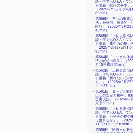
談・何でもQ＆A・ワン
ト講義「瞑想の基本」
（2025年YTライブ4月
89min）
第566回「三つの重要
法：身体的、感覚的、
瞑想」（2025年3月2
45min）
第565回『上祐史浩 悩
談・何でもQ＆A・ワン
ト講義「集中力の培い
（2025年3月27日YT
93min）
第564回「ヨーガの体
法と瞑想の科学」（202
月15日横浜52min）
第562回『上祐史浩 悩
談・何でもQ＆A・ワン
ト講義「折れない心の
方」』（2025年2月27
イブ 87min）
第561回『ヨーガと瞑
は心の安定と集中：究
己実現法』（2025年2
東京30min）
第560回『上祐史浩 悩
談、何でもQ＆A、ワン
ト講義「不平等の世の
う生きるか」』（2025
11日YTライブ 83min）
第559回『唯識＝仏教