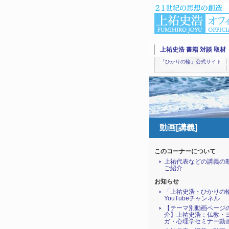
上祐史浩 書籍 対談 取材
「ひかりの輪」公式サイト
動画[講義]
このコーナーについて
上祐代表などの講義の
ご紹介
お知らせ
「上祐史浩・ひかりの
YouTubeチャンネル
【テーマ別動画ページ
介】上祐史浩：仏教・
ガ・心理学セミナー動