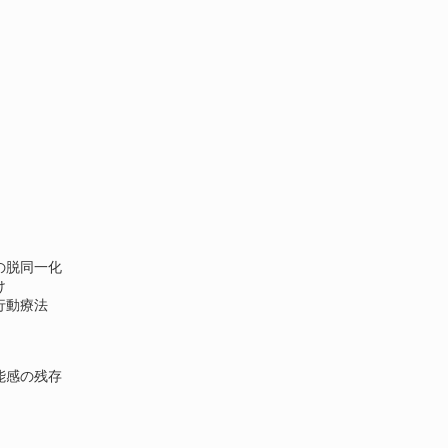
の脱同一化
け
行動療法
能感の残存