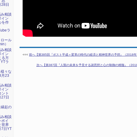
・思
月28日
悩み相談
ポイン
心を作
」
Tubeラ
トロール
in）
悩み相談
ポイン
<<<
前へ【第385回『ポスト平成＝変革の時代の経済と精神世界の予想』（2018年10
える方
 YTラ
次へ【第387回『人類の未来を予見する諸思想と心の制御の精髄』（2018年1
る様々な
8月23
悩み相談
ポイン
コント
月27日
：縁起の
悩み相談
ンポイ
と世界
7日YT