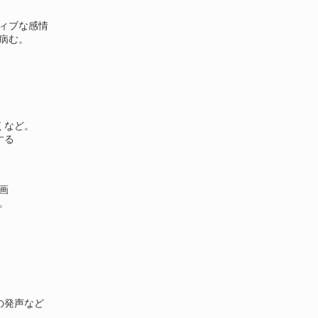
ィブな感情
病む。
くなど。
する
画
。
の発声など