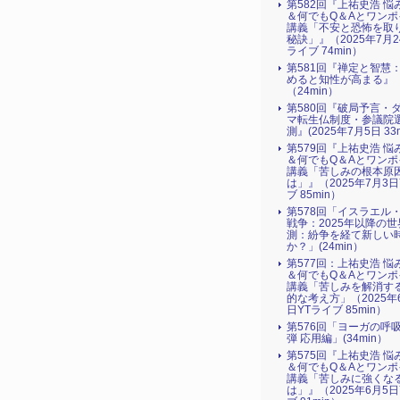
第582回『上祐史浩 悩
＆何でもQ＆Aとワンポ
講義「不安と恐怖を取
秘訣」』（2025年7月2
ライブ 74min）
第581回『禅定と智慧
めると知性が高まる』
（24min）
第580回『破局予言・
マ転生仏制度・参議院
測』(2025年7月5日 33m
第579回『上祐史浩 悩
＆何でもQ＆Aとワンポ
講義「苦しみの根本原
は」』（2025年7月3日
ブ 85min）
第578回「イスラエル
戦争：2025年以降の世
測：紛争を経て新しい
か？」(24min）
第577回：上祐史浩 悩
＆何でもQ＆Aとワンポ
講義「苦しみを解消す
的な考え方」（2025年
日YTライブ 85min）
第576回「ヨーガの呼
弾 応用編」(34min）
第575回『上祐史浩 悩
＆何でもQ＆Aとワンポ
講義「苦しみに強くな
は」』（2025年6月5日