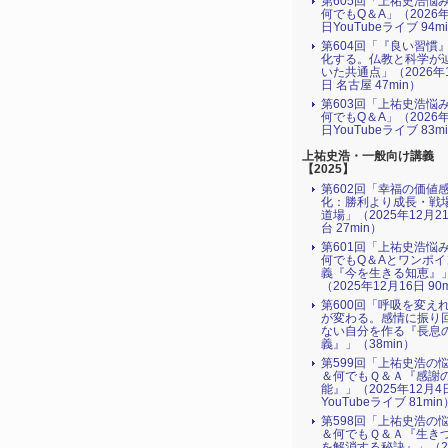
第605回「上祐史浩悩
何でもQ＆A」（2026年
日YouTubeライブ 94m
第604回「『良い習慣
化する。仏教と科学が
いた共通点」（2026年
日 名古屋 47min）
第603回「上祐史浩悩
何でもQ＆A」（2026年
日YouTubeライブ 83m
上祐史浩・一般向け講義
【2025】
第602回「幸福の価値
化：勝利より成長・戦
道場」（2025年12月2
台 27min）
第601回「上祐史浩悩
何でもQ＆Aとワンポイ
義『今を生きる知恵』
（2025年12月16日 90
第600回「呼吸を変え
が変わる。感情に振り
ない自分を作る『長息
義』」（38min）
第599回「上祐史浩の
＆何でもＱ＆Ａ『感謝
能』」（2025年12月4
YouTubeライブ 81min
第598回「上祐史浩の
＆何でもＱ＆Ａ『生き
を解消する秘訣』​」（2