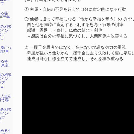
イブ
① 卑屈・自信の不足を超えて自分に肯定的になる行動
める秘
025年
② 他者に勝って幸福になる（他から幸福を奪う）のでは
）
自と他を同時に肯定する・利する思考・行動の訓練
悩み相談
感謝→恩返し・奉仕、仏教の慈悲・利他
ポイン
つけ
→感謝は自分の幸福に気づくし、人間関係を改善する
1日
）
③ 一攫千金思考ではなく、焦らない地道な努力の重視
を身につ
1月2日
卑屈が強いと焦りから一攫千金に走り失敗して更に卑屈
達成可能な目標を立てて達成し、それを積み重ねる
める科
日 東京
悩み相談
ポイン
る方
3日
）
：人生を
行う秘
悩み相談
ポイン
る方
日
）
強める4