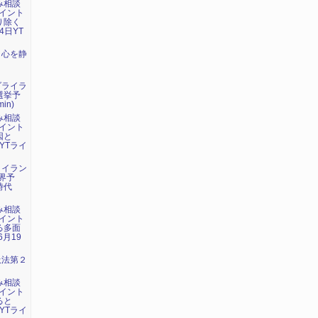
み相談
イント
り除く
4日YT
：心を静
ダライラ
選挙予
in)
み相談
イント
因と
YTライ
・イラン
界予
時代
み相談
イント
る多面
6月19
吸法第２
み相談
イント
ると
YTライ