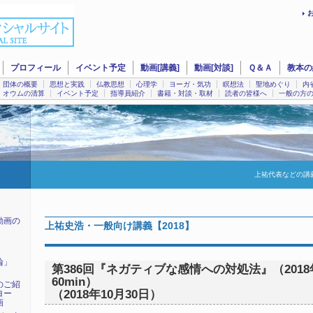
プロフィール
イベント予定
動画[講義]
動画[対談]
Ｑ＆Ａ
教本の
団体の概要
思想と実践
仏教思想
心理学
ヨーガ・気功
瞑想法
聖地めぐり
内
オウムの清算
イベント予定
指導員紹介
書籍・対談・取材
読者の皆様へ
一般の方
上祐代表などの講
動画の
上祐史浩・一般向け講義【2018】
輪」
第386回『ネガティブな感情への対処法』（2018
60min）
のご紹
（2018年10月30日）
ヨー
画