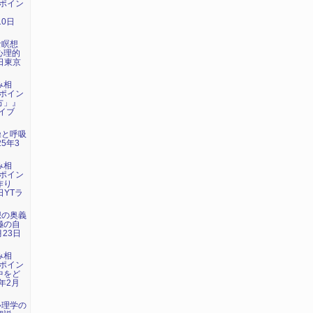
ポイン
』
10日
な瞑想
心理的
3日東京
み相
ポイン
方」』
ライブ
操と呼吸
5年3
み相
ポイン
作り
日YTラ
想の奥義
極の自
月23日
み相
ポイン
中をど
年2月
心理学の