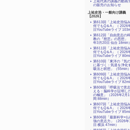
上祐代表の講義の動画
の販売のお知らせ
上祐史浩・一般向け講義
【2026】
第613回「上祐史浩悩
何でもQ＆A」（ 2026
日YouTubeライブ 103
第612回「自由意志の
教の『慈悲』の思想」（
年3月20日 仙台 18min
第611回「上祐史浩悩
何でもQ＆A」（ 2026
日YouTubeライブ 80m
第610回「東洋の『気
に基づく：気道を浄化
吸法と瞑想」（55min
第609回「上祐史浩悩
何でもQ＆A」（ 2026
日YouTubeライブ 82m
第608回「呼吸法で意
える：脳科学が証明し
の極意」（2026年2月
岡 88min）
第607回「上祐史浩悩
何でもQ＆A」（ 2026
日YouTubeライブ 85m
第606回「最新科学×
強の意志力」（2026年
日 横浜 47min）