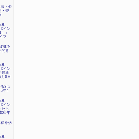
操法・姿
想・登
日
み相
ポイン
は」』
ライブ
年破滅予
学的背
み相
ポイン
？最新
5月8日
せる3つ
5年4
み相
ポイン
もたら
025年
幸福を妨
』
み相