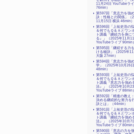
11月24日 YouTubeラ
76min）
第597回「意志力を強
訣：性格との関係」（2
11月15日 横浜 46min
第596回「上祐史浩の
＆何でもＱ＆Ａとワン
ト講義『継続力を身に
る』​」（2025年11月1
YouTubeライブ 90min
第595回「継続する力
ける秘訣」（2025年1
大阪 27min）
第594回「意志力を強
学」（2025年10月26
48min）
第593回「上祐史浩の
＆何でもＱ＆Ａとワン
ト講義『意志力を強め
法』​」（2025年10月2
YouTubeライブ 88min
第592回「精進の教え
決める継続的な努力を
訣とは」（44min）
第591回「上祐史浩の
＆何でもＱ＆Ａとワン
ト講義『継続力を強め
法』​」（2025年10月7
YouTubeライブ 80min
第590回「意志の力を