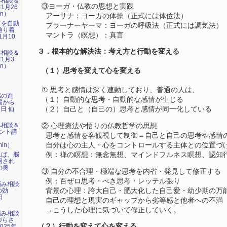
み相談＆
③ヨーガ・仏教の思想と実践
1月26
in）
アーサナ：ヨーガの体操（正式には体位法）
』を自動
プラーナーヤーマ：ヨーガの呼吸法（正式には調気法）
辿り着
マントラ（瞑想）：真言
1月10
３．根本的な解決法：考え方と行動を変える
み相談＆
1月3
in）
（１）思考を変えて心を変える
① 思考と感情は深く連動しており、普通の人は、
感の進
（１）自動的な思考・自動的な感情が生じる
場から
1日 仙
（２）自己と（自己の）思考と感情が同一化している
み相談＆
② 心理療法や悟りの仏教哲学の思想
ント講
思考と感情を客観視して制御＝自己と自己の思考や感情
」
自分は心の主人・心をコントロールする主体との位置づ
min）
例：禅の瞑想：無念無想、マインドフルネス瞑想、認知
れば、脳
回され
の奥
③ 自分の不合理・極端な思考を内省・発見して修正する
例：百ぜロ思考・べき思考・レッテル張り
悩み相談
背景の心理：誇大自己・肥大化した自己愛・幼少期の万
の効
日
自己の理想と現実のギャップから劣等感と他者への不満
）
→こうした心理に気づいて修正していく。
悩み相談
づらさ
（２）行動を変えて心を変える
025年