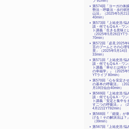
ブ 91min）
第574回「ヨーガの体
勢法・呼吸法・歩行瞑
山法」（2025年5月21
40min）
第573回『上祐史浩 悩
談・何でもQ＆A・ワン
ト講義「生きる意味と
（2025年5月26日YT
70min）
第572回「必見:2025
言のブームとその心理
景」（2025年5月14日
33min）
第571回『上祐史浩 悩
談・何でもQ＆A・ワン
ト講義「幸せとは何か
の幸福学」』（2025年
YTライブ 80min）
第570回「心を安定さ
の基本の呼吸法」（202
月19日仙台40min）
第569回『上祐史浩 悩
談・何でもQ＆A・ワン
ト講義「安定と集中を
す二つの呼吸法」』（2
4月22日YT92min）
第568回『「錯覚」が
げる！その解決法は？
（39min）
第567回『上祐史浩 悩